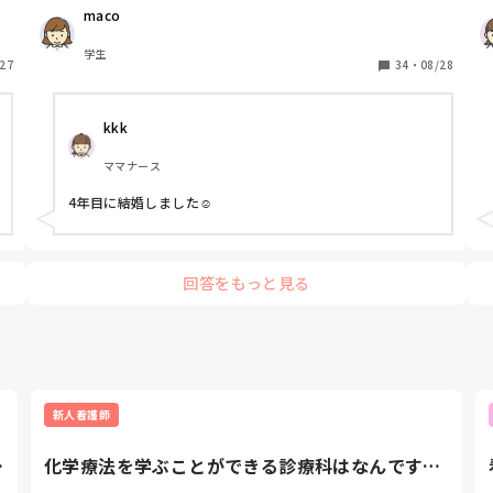
れ
maco
学生
27
34
・
08/28
kkk
ママナース
4年目に結婚しました☺️
回答をもっと見る
新人看護師
回
化学療法を学ぶことができる診療科はなんです
か？また、化学療法を学ぶこと...