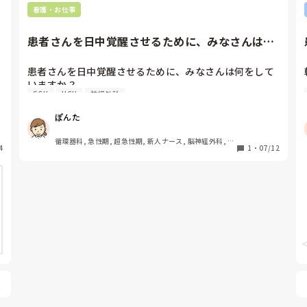
看護・お仕事
患者さんを日中覚醒させるために、みなさんは何
をしていますか？脳内で意識...
患者さんを日中覚醒させるために、みなさんは何をして
いますか？

SCU
HCU
神経外科
脳内で意識障害あってぼんやり、車椅子乗ってもらって
見守り必要なレベルの人が多いのでテレビを見てもらう
ぽんた
とか受動的なものはあんまり効果ないです。

その人が普段やっているものを持ってきてもらう、が最
循環器科, 急性期, 超急性期, 新人ナース, 脳神経外科, 
4
善だとは思いますが、それが出来ないとき、具体的にど
1
・
07/12
SCU
んなことをしているか教えてください！