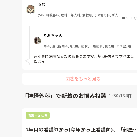
るな
外科, 呼吸器科, 産科・婦人科, 急性期, その他の科, 新人ナ
9
・
03/
ース, 病棟, 大学病院
ろみちゃん
内科, 消化器内科, 急性期, 病棟, 一般病院, 慢性期, オペ室, 透析, 
看護多機能
元々専門病院だったのもありますが､消化器内科で学べまし
たよ☻ 
回答をもっと見る
「神経外科」で新着のお悩み相談
1-30/134件
看護・お仕事
2年目の看護師から(今年から正看護師)、「部屋
りの時、ルートみました...