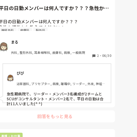
平日の日勤メンバーは何人ですか？？？急性か慢
性かも教えてください！
平日の日勤メンバーは何人ですか？？？

急性か慢性かも教えてください！
神経外科
皮膚科
脳外科
まる
外科, 整形外科, 耳鼻咽喉科, 皮膚科, 病棟, 一般病院
2
・
06/30
ぴぴ
泌尿器科, プリセプター, 病棟, 離職中, リーダー, 外来, 神経内
科, 脳神経外科, 大学病院, SCU
急性期病院で、リーダー・メンバー3名構成が2チームと
SCUがコンサルタント・メンバー2名で、平日の日勤は合
計11人いました(^ ^)
回答をもっと見る
看護・お仕事