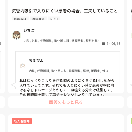
ることはありますか？
気管内吸引で入りにくい患者の場合、工夫していること
はありますか？
呼吸器科
神経外科
NICU
いちご
内科, 外科, 呼吸器科, 消化器内科, 循環器科, 整形外科, 
8
4
・
06/26
泌尿器科, 総合診療科, 急性期, プリセプター, 病棟, 脳神
経外科, 消化器外科, 一般病院, 透析
ちまぴよ
内科, 呼吸器科, 消化器内科, 循環器科, 病棟, 離職中, 外来
私はゆっくりこよりを作る時のようにくるくる回しながら
入れていってます。それでも入りにくい時は患者が横に向
けるならドレナージとかして一旦吸える分だけ吸引して、
その後時間を置いて再チャレンジしたりしています。
回答をもっと見る
新人看護師