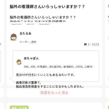
あと脳外科は体交が多いので、腰を痛めないように！自分
の体も大切にして下さいね。
脳外の看護師さんいらっしゃいますか？？
脳外の看護師さんいらっしゃいますか？？

自分のことなんですけど先日頭痛で

神経外科
脳外科
正看護師
脳外受診してMRIをとったら

このような紹介状をかかれました！

またるあ
ワンチャン副鼻腔炎かもしれないと言われましたが

リーダー, 透析
7
MRIでは脳腫瘍と副鼻腔炎は判断つかないのでしょう
2
・
12/31
か？？

確定診断はどのように行うのでしょうか？？

あちゃぽん
詳しい看護師さんいらっしゃいませんか？？
内科, 外科, 呼吸器科, 消化器内科, 循環器科, 小児科, 心療内科, 
整形外科, 産科・婦人科, 耳鼻咽喉科, 皮膚科, 泌尿器科, リハビ
リ科, 総合診療科, 救急科, 超急性期, ICU, CCU, HCU, その他
見分けが付きにくいこともあるみたいです。

の科, ママナース, 外来, 神経内科, 脳神経外科, NICU, 消化器外
科, 一般病院, 慢性期, 回復期, 終末期, オペ室, 透析, 検診・健
画像診断が重要て、

診
回答をもっと見る
看護・お仕事