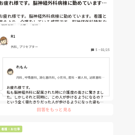
お疲れ様です。脳神経外科病棟に勤めています。
看護と言うより、介護をして...
お疲れ様です。脳神経外科病棟に勤めています。看護と
言うより、介護をしている感覚です。脳神経外科特有な
神経外科
介護
外科
んでしょうか？
R1
外科, プリセプター
5
・
02/25
れもん
内科, 呼吸器科, 消化器内科, 小児科, 産科・婦人科, 泌尿器科, 
急性期, プリセプター, ママナース, 病棟, リーダー, 一般病院
お疲れ様です。

私も脳神経外科に配属された時に介護度の高さに驚きまし
た。しかしそれと同時に、この人が歩けるようになるの？
という全く寝たきりだった人が歩けるようになった姿も見
て嬉しかったこともあります。私が知る中で一番介護度が
回答をもっと見る
高い病棟な気がします。
看護・お仕事