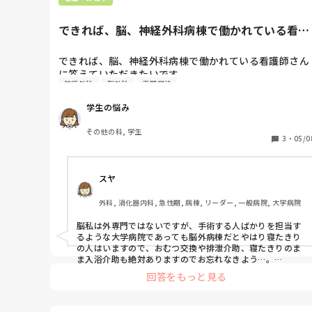
助手になります。そのため採血は代わってくれる方がいな
いので失敗したら即院長です‥。
できれば、脳、神経外科病棟で働かれている看護
師さんに答えていただきたい...
できれば、脳、神経外科病棟で働かれている看護師さん
に答えていただきたいです。

神経外科
脳外科
専門学校
看護専門学校の２年なのですが、脳外科の講義を受け
て、脳に興味を持ちました。講義は、色んなことが知れ
学生の悩み
て面白いのですが、とても難しいです。

脳外科ナースに向いている性格や、魅力、やりがいなど
その他の科, 学生
を教えていただきたいです。
3
・
05/0
スヤ
外科, 消化器内科, 急性期, 病棟, リーダー, 一般病院, 大学病院
脳私は外専門ではないですが、手術する人ばかりを担当す
るような大学病院であっても脳外病棟だとやはり寝たきり
の人はいますので、おむつ交換や排泄介助、寝たきりのま
ま入浴介助も絶対ありますのでお忘れなきよう…。

勉強して配属されて、イメージと違うなんてことはあるか
回答をもっと見る
もしれません。