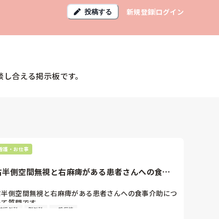
新規登録
ログイン
投稿する
談し合える掲示板です。
看護・お仕事
右半側空間無視と右麻痺がある患者さんへの食事
介助について質問です。全介...
右半側空間無視と右麻痺がある患者さんへの食事介助につ
いて質問です。

神経外科
脳外科
一般病棟
全介助で食事介助なのですが、右側から食べさせてと言わ