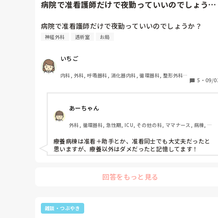
病院で准看護師だけで夜勤っていいのでしょう
か？
病院で准看護師だけで夜勤っていいのでしょうか？
神経外科
透析室
お局
いちご
内科, 外科, 呼吸器科, 消化器内科, 循環器科, 整形外科, 
5
・
09/0
泌尿器科, 総合診療科, 急性期, プリセプター, 病棟, 脳神
経外科, 消化器外科, 一般病院, 透析
あーちゃん
外科, 循環器科, 急性期, ICU, その他の科, ママナース, 病棟, リ
ーダー
療養病棟は准看＋助手とか、准看同士でも大丈夫だったと
思いますが、療養以外はダメだったと記憶してます！
回答をもっと見る
雑談・つぶやき