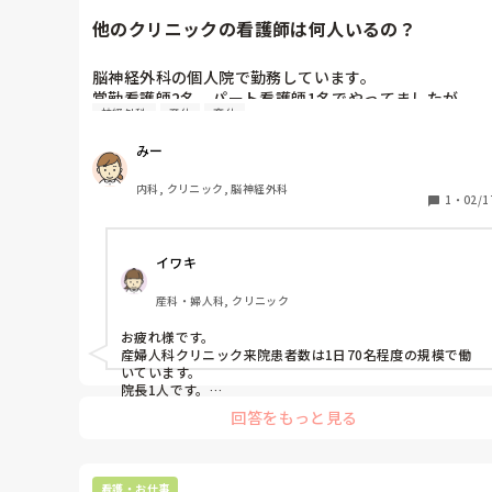
他のクリニックの看護師は何人いるの？
脳神経外科の個人院で勤務しています。

常勤看護師2名、パート看護師1名でやってましたが、

神経外科
産休
育休
昨年、常勤の看護師が1人産休からの育休に入っていま
す。

みー
看護師は私とパートさんのみ。

予備問診や採血などは検査技師さんもお手伝いしてくれ
内科, クリニック, 脳神経外科
るんですが、注射や点滴は看護師しかできないため、2
1
・
02/1
人で回すしかないのですが‥

パートさんはお子さんが小さく、お子さんの体調での急
イワキ
な欠勤や遅刻が多く、その際に検査技師さんと2人で呼
び込み、予備問診、診察介助、処置をまわすのは正直つ
産科・婦人科, クリニック
らいです。

お疲れ様です。

そこでふと、他のクリニックは看護師さんは何人くらい
産婦人科クリニック来院患者数は1日70名程度の規模で働
いるものなのだろうと。笑

いています。

職員募集はかけていて、絶賛面接中のようなんですが笑

院長1人です。

みなさんのクリニックはどんな職員層なのでしょうか？

回答をもっと見る
産婦人科だと話だけの人はほとんど0で経膣エコーまたは
ちなみに、院長1人体制で診療まわしてます。
腹部エコー＋癌検査や性病検査・採血を行う人が大半を占
めます。

午前は看護師2名で働いていますが午後は看護師1名＋看護
看護・お仕事