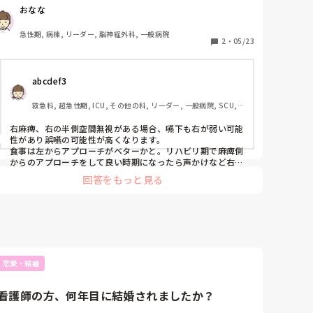
て、、、

おなな
もちろん、リハビリを考えれば、無視がある方に意識を持
っていかせるべきではあると思いますが、全介助の患者さ
急性期, 病棟, リーダー, 脳神経外科, 一般病院
んでもそうした方が良いですか？患者の立場を考えると、
2
・
05/23
口に急に入ってくる感覚になり怖さがあるのではないかと
思いますが??
abcdef3
救急科, 超急性期, ICU, その他の科, リーダー, 一般病院, SCU, 
看護多機能
右麻痺、右の半側空間無視がある場合、嚥下も右が弱い可能
性があり誤嚥の可能性が高くなります。

食事は左からアプローチがベターかと。リハビリ期で麻痺側
からのアプローチをして良い時期になったら声かけなど右か
らやって、意識づけるようにしていきます。しかし、患者さ
回答をもっと見る
んによってはかなりストレスと感じる方もいるのでその状況
を評価しながらですね。リハの方にも情報収集しながらすす
めてください。
恋愛・結婚
看護師の方、何年目に結婚されましたか？