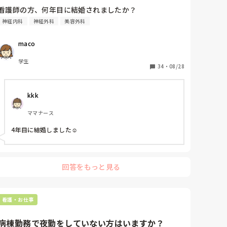
看護師の方、何年目に結婚されましたか？
神経内科
神経外科
美容外科
maco
学生
34
・
08/28
kkk
ママナース
4年目に結婚しました☺️
回答をもっと見る
看護・お仕事
病棟勤務で夜勤をしていない方はいますか？