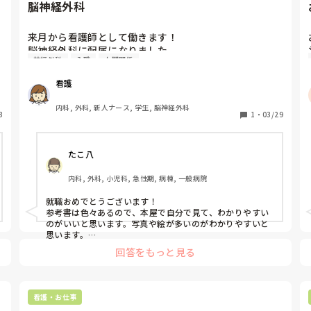
脳神経外科
来月から看護師として働きます！

脳神経外科に配属になりました。

神経外科
入職
人間関係
脳神経外科にオススメの参考書や入職前に揃えておくも
のはありますか？
看護
内科, 外科, 新人ナース, 学生, 脳神経外科
3
1
・
03/29
たこ八
内科, 外科, 小児科, 急性期, 病棟, 一般病院
就職おめでとうございます！

参考書は色々あるので、本屋で自分で見て、わかりやすい
のがいいと思います。写真や絵が多いのがわかりやすいと
思います。

回答をもっと見る
脳外なら、ペンライトと瞳孔径は必須です！病棟にもある
とは思うけど、毎日使うので自分の物の方がいいと思いま
す。道具は、就職してから同期とかと通販で一緒に買って
もいいかもしれません。

看護・お仕事