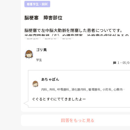
看護学生・国試
脳梗塞　障害部位
脳梗塞で左中脳大動脈を閉塞した患者についてです。

半側空間無視（右）や構音障害、片麻痺の症状があるの
神経内科
神経外科
脳外科
ですが、これらは前頭葉のみの障害によるものですか？

頭頂葉が障害されることでも半側空間無視は起こるそう
ゴリ美
ですが、この患者の場合は頭頂葉も障害されているので
しょうか？

学生
脳のどこが障害されて症状が出ているのかいまいちわか
1
・
05/0
りません。

どうやったら分かるのでしょうか？
あちゃぽん
内科, 外科, 呼吸器科, 消化器内科, 循環器科, 小児科, 心療内科, 
整形外科, 産科・婦人科, 耳鼻咽喉科, 皮膚科, 泌尿器科, リハビ
リ科, 総合診療科, 救急科, 超急性期, ICU, CCU, HCU, その他
ぐぐるとすぐにでてきましたよー
の科, ママナース, 外来, 神経内科, 脳神経外科, NICU, 消化器外
科, 一般病院, 慢性期, 回復期, 終末期, オペ室, 透析, 検診・健
診
回答をもっと見る