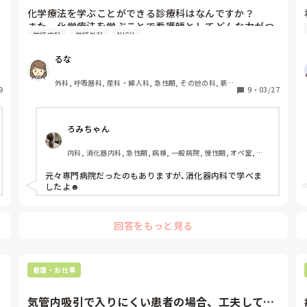
化学療法を学ぶことができる診療科はなんですか？

また、化学療法を学ぶことで看護師としてどんな力がつ
神経内科
神経外科
NICU
きますか？
るな
外科, 呼吸器科, 産科・婦人科, 急性期, その他の科, 新人
9
9
・
03/27
ナース, 病棟, 大学病院
ろみちゃん
内科, 消化器内科, 急性期, 病棟, 一般病院, 慢性期, オペ室, 透
析, 看護多機能
元々専門病院だったのもありますが､消化器内科で学べま
したよ☻ 
回答をもっと見る
看護・お仕事
気管内吸引で入りにくい患者の場合、工夫してい