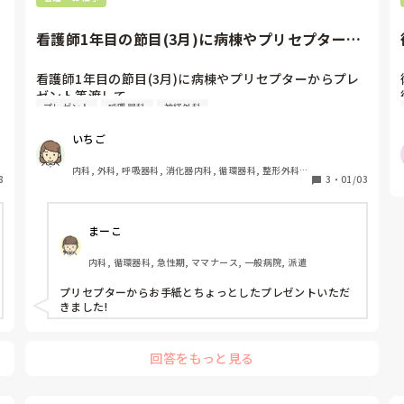
看護師1年目の節目(3月)に病棟やプリセプターか
らプレゼント等渡してい...
看護師1年目の節目(3月)に病棟やプリセプターからプレ
ゼント等渡して

プレゼント
呼吸器科
神経外科
いますか？
いちご
内科, 外科, 呼吸器科, 消化器内科, 循環器科, 整形外科, 
8
3
・
01/03
泌尿器科, 総合診療科, 急性期, プリセプター, 病棟, 脳神
経外科, 消化器外科, 一般病院, 透析
まーこ
内科, 循環器科, 急性期, ママナース, 一般病院, 派遣
プリセプターからお手紙とちょっとしたプレゼントいただ
きました!
回答をもっと見る