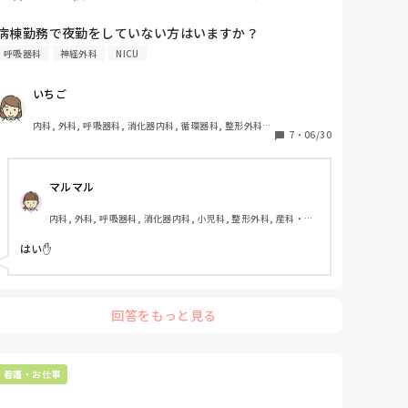
病棟勤務で夜勤をしていない方はいますか？
呼吸器科
神経外科
NICU
いちご
内科, 外科, 呼吸器科, 消化器内科, 循環器科, 整形外科, 
7
・
06/30
泌尿器科, 総合診療科, 急性期, プリセプター, 病棟, 脳神
経外科, 消化器外科, 一般病院, 透析
マルマル
内科, 外科, 呼吸器科, 消化器内科, 小児科, 整形外科, 産科・婦
人科, 耳鼻咽喉科, 皮膚科, 泌尿器科, リハビリ科, 救急科, 急性
期, 超急性期, ICU, CCU, HCU, プリセプター, 病棟, リーダー, 
はい✋　　
神経内科, 脳神経外科, GCU, 消化器外科, 一般病院, 大学病院, 
慢性期, 終末期, オペ室
回答をもっと見る
看護・お仕事