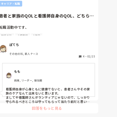
キャリア・転職
患者と家族のQOLと看護師自身のQOL、どちらが
大事ですか？
転職活動中です、

神経外科
介護施設
1年目
面接の際に、看護部長さんから看護師の多忙はどうでも
いい。患者が幸せならそれでいい。との言葉があり、そ
ぽてち
れだけ真摯に患者に向き合ってるんだなと思う反面、看
護師は身を削って奉仕の精神でいるべきと捉えかねない
その他の科, 新人ナース
発言がありました。転職にあたって覚悟が必要な病院な
4
・
02/15
んでしょうか、。

もも
現職では超急性期病棟であったため多忙を理由にケアが
疎かになってしまっていて、もっと患者に向き合ったケ
病棟, リーダー, 慢性期
アがしたくて転職しようと思っています。

看護師自身が心身ともに健康でないと、患者さんやその家
現在の状況として、精神状態が不安定になり休職してい
族のケアなんて出来ないと思います。

るので、患者のためとはいえ、自分の精神を削ってまで
ましてや看護師さんボランティアじゃないので、しっかり
ケアをできる自信がないのが現状です。

守られるべきところは守ってもらって当たり前だと思いま
す。
回答をもっと見る
皆さんはどのように考えますか？