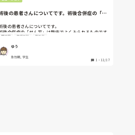
術後の患者さんについてです。術後合併症の「せ
ん妄」は臨床でよくみられる...
術後の患者さんについてです。

術後合併症の「せん妄」は臨床でよくみられるものです
関連図
神経外科
脳外科
か？？

高齢者が起こりやすいと習ったのですが、65歳未満であ
ゆう
ればほとんどみられない、という認識で良いでしょう
か。

急性期, 学生
どのくらいの頻度で起こっているものなのか、

1
・
12/17
どなたか教えてほしいです。