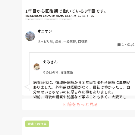
1年目から回復期で働いている3年目です。

脳神経外科の移動を勧められました。

神経外科
回復期
3年目
個人的には急性期の経験がなくやってみたいという気持
ちの方が強いですが、不安もあり悩んでます。

オニオン
緊急対応や急性期の看護が想像できないです。

皆さんならどうしますか？

リハビリ科, 病棟, 一般病院, 回復期
1
・
01/0
また、仮に移動するとして知っておくといいことなどあ
れば教えて欲しいです。

えみさん
おすすめの参考書はありますか？

(一応 病気が見える はじめての脳神経外科看護 これだけ
その他の科, 介護施設
病院時代に、循環器病棟から３年目で脳外科病棟に異動が
ありました。外科系は経験がなく、最初は怖かったし、自
分のせいじゃないのに怒られた事もありました。

術前、術後の観察や処置など学ぶことも多く、大変でした
が、

回答をもっと見る
６年半気付いたら仕事してました。少しずつ学んでいけば
いいと

思います。緊急対応の基礎は知っておいた方が良いかとは
思います。
看護・お仕事