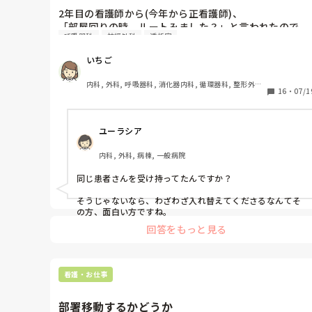
2年目の看護師から(今年から正看護師)、

「部屋回りの時、ルートみました？」と言われたので
呼吸器科
神経外科
透析室
「見たよ。漏れてなかったよ。」と答えると

「漏れてたので刺しかえましたよ。腫れてましたし。」
いちご
と言われたので見に行くとすでに抜針され、

反対の上肢にキープされていました。

内科, 外科, 呼吸器科, 消化器内科, 循環器科, 整形外科, 
今までキープしていた部位をみると止血がうまくされて
16
・
07/1
泌尿器科, 総合診療科, 急性期, プリセプター, 病棟, 脳
神経外科, 消化器外科, 一般病院, 透析
いない感じの皮下出血がありました。元々、浮腫があっ
たのですが、それ以上に腫れてもおらず、発赤もありま
ユーラシア
せんでした。

バカにされているのでしょうか？

内科, 外科, 病棟, 一般病院
そもそも今日は日曜日でリーダーは私でしたが報告は全
くありませんでした。(リーダーに報告は必須)
同じ患者さんを受け持ってたんですか？

そうじゃないなら、わざわざ入れ替えてくださるなんてそ
の方、面白い方ですね。
回答をもっと見る
看護・お仕事
部署移動するかどうか