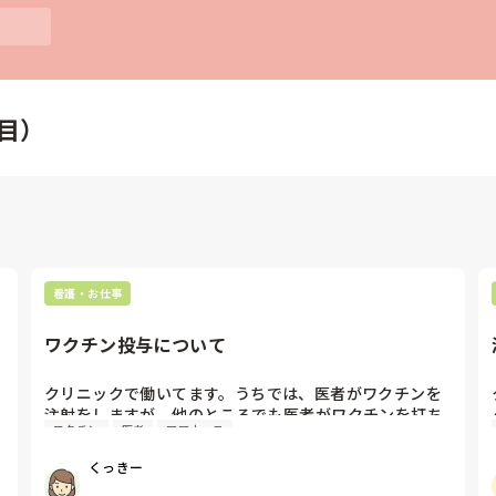
目）
看護・お仕事
ワクチン投与について
クリニックで働いてます。うちでは、医者がワクチンを
注射をしますが、他のところでも医者がワクチンを打ち
ワクチン
医者
ママナース
ますか？それとも看護師がワクチンを打ってますか？？

看護師がやってもいいのにと思うところがあります。
くっきー