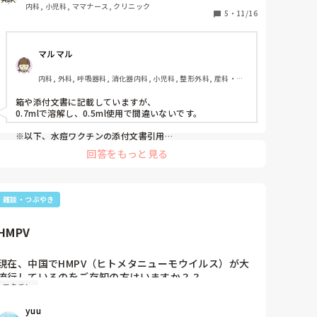
今まで規定量吸って溶解した経験がなかったので、教え
内科, 小児科, ママナース, クリニック
てもらった方法でいいのか心配になりました。

5
・
11/16
皆さんはどのように溶解して使用していますか？
マルマル
内科, 外科, 呼吸器科, 消化器内科, 小児科, 整形外科, 産科・婦
人科, 耳鼻咽喉科, 皮膚科, 泌尿器科, リハビリ科, 救急科, 急性
期, 超急性期, ICU, CCU, HCU, プリセプター, 病棟, リーダー, 
箱や添付文書に記載していますが、

神経内科, 脳神経外科, GCU, 消化器外科, 一般病院, 大学病院, 
0.7mlで溶解し、0.5ml使用で間違いないです。

慢性期, 終末期, オペ室
※以下、水痘ワクチンの添付文書引用

回答をもっと見る
6.用法及び用量

本剤を添付の溶剤(日本薬局方注射用水)0.7mL で溶解し、 
雑談・つぶやき
HMPV
現在、中国でHMPV（ヒトメタニューモウイルス）が大
流行しているのをご存知の方はいますか？？

ワクチン
アメリカ等の他国では、中国人ビザ発給停止措置してい
る国もあるそうです。

yuu