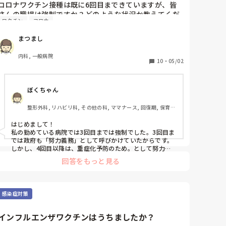
も何かあるのかも。
コロナワクチン接種は既に6回目まできていますが、皆
さんの職場は強制ですか？どのような状況か教えてくだ
ワクチン
コロナ
さい。よろしくお願いいたします。
まつまし
内科, 一般病院
10
・
05/02
ぼくちゃん
整形外科, リハビリ科, その他の科, ママナース, 回復期, 保育
園・学校
はじめまして！

私の勤めている病院では3回目までは強制でした。3回目ま
では政府も「努力義務」として呼びかけていたからです。
しかし、4回目以降は、重症化予防のため。として努力義
務適用でなくなったため、強制ではなくなりました。

回答をもっと見る
しかし、病院の風潮から打たないと言うと「え？打たない
の？」みたいな反応はされる感じでした😅😅
感染症対策
インフルエンザワクチンはうちましたか？