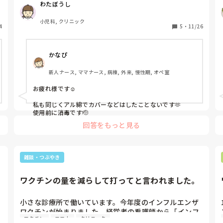
わたぼうし
が1人分残っており24時間以内に使います。

病棟から離れて10年経ち今はどうなのかな？と思い質問
小児科, クリニック
4
させていただきました。
5
・
11/26
かなぴ
新人ナース, ママナース, 病棟, 外来, 慢性期, オペ室
お疲れ様です☺️

私も同じくアル綿でカバーなどはしたことないです🫶

使用前に消毒です🫡
回答をもっと見る
雑談・つぶやき
ワクチンの量を減らして打ってと言われました。
小さな診療所で働いています。今年度のインフルエンザ
ワクチンが始まりました。経営者の看護師から「インフ
ワクチン
コロナ
クリニック
ルエンザワクチンにはコロナワクチンが混ざっている。