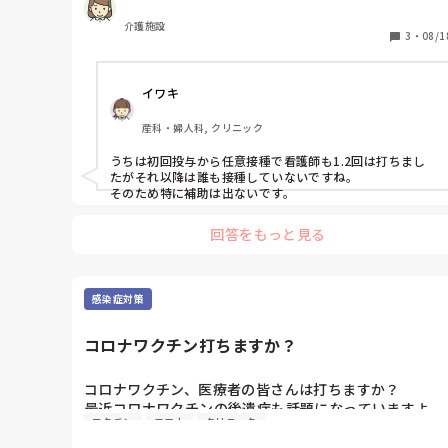
人は今後は自費で打つように！と言われています。

皆さんのところは何か言われていますか？自費？それと
介護施設
も病院や施設負担で打てますか？

3
・
08/1
自費だと一万円を越えてくるそうなので、みんな打たな
くなっていくんじゃないかなぁと思いますが、施設は高
イワキ
齢者ばかりなので、クラスターもこわいし、判断が難し
いです。
産科・婦人科, クリニック
うちは初回投与から任意接種で看護師も1.2回は打ちまし
たがそれ以降は誰も接種していないですね。

そのため特に補助は出ないです。
回答をもっと見る
感染症対策
コロナワクチン打ちますか？
コロナワクチン、医療者の皆さんは打ちますか？

最近コロナワクチンの後遺症も話題になっていますよ
ワクチン
コロナ
クリニック
ね。

自分は絶対大丈夫だと思えず、迷います。かといって、