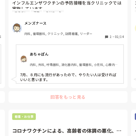
インフルエンザワクチンの予防接種を当クリニックでは
実施しています。

ワクチン
予防
クリニック
今現在もワクチンの在庫が残っている状態です。

2月になった今でも、ワクチン接種を患者さんに勧めた
メンズナース
方がよろしいでしょうか？

ワクチン接種をしている方がいましたら、意見をお聞き
内科, 循環器科, クリニック, 訪問看護, リーダー
5
したいです。

2
・
02/14
去年の傾向的にインフルエンザに感染する患者さんは数
は少ないにしても1年を通していました。

あちゃぽん
重症化リスクを踏まえて、予防接種する意義のある患者
さんは少なからずいると私は考えています。
内科, 外科, 呼吸器科, 消化器内科, 循環器科, 小児科, 心療内科, 
整形外科, 産科・婦人科, 耳鼻咽喉科, 皮膚科, 泌尿器科, リハビ
リ科, 総合診療科, 救急科, 超急性期, ICU, CCU, HCU, その他
7月、８月にも流行があったので、やりたい人は受ければ
の科, ママナース, 外来, 神経内科, 脳神経外科, NICU, 消化器外
いいと思います。
科, 一般病院, 慢性期, 回復期, 終末期, オペ室, 透析, 検診・健
診
回答をもっと見る
看護・お仕事
コロナワクチンによる、高齢者の体調の悪化、あ