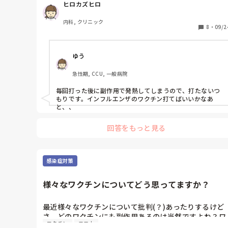
ヒロカズヒロ
コロナに罹っても家族に感染しそうで怖いです。
内科, クリニック
8
・
09/2
ゆう
急性期, CCU, 一般病院
毎回打った後に副作用で発熱してしまうので、打たないつ
もりです。インフルエンザのワクチン打てばいいかなあ
と、、
回答をもっと見る
感染症対策
様々なワクチンについてどう思ってますか？
最近様々なワクチンについて批判(？)あったりするけど
さ、どのワクチンにも副作用あるのは当然ですよね？ワ
ワクチン
コロナ
クチン接種したら必ずしも完治する訳でもなく、症状が