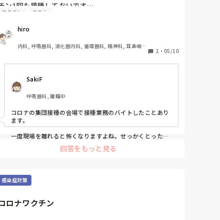
チン1回も接種してないです…

ワクチン
コロナ
(ワクチン会場があった時は、ほぼ毎日仕事でした。1ヶ
月25日は働いていたので役所に行く時間すらない…。リ
hiro
ーダーでも、それで給料は20万そこそこ)

内科, 呼吸器科, 消化器内科, 循環器科, 精神科, 耳鼻咽喉
あの頃、私は生活のためにアルバイトしてまして…ワク
2
・
05/10
科, 皮膚科, 急性期, 病棟, 神経内科, 一般病院, 慢性期
チン接種会場でも働いたことはあります。

ただ医療側ではなく駐車場関係でしたが…

SakiF
看護師さんも、けっこう働いていました。元々私は、あ
んな感じで働いていたんだなぁ…とか病院で引き抜いて
呼吸器科, 離職中
ほしいみたいには思いましたが、まだ復職できるとは思
ってませんでした。

コロナの集団接種の会場で接種業務のバイトしたことあり
復職したい希望が強くなったのは脚を負傷して蜂窩織炎
ます。

になり入院したのがきっかけです。

もしかして看護学生かな？とも思える人と昔の私が重な
一度現場を離れると怖くなりますよね。せっかくとった資
格ですし、いろんな施設があるのでまた働いてみてはいか
り…

回答をもっと見る
がでしょう！
もう一度医療の現場で働きたいと、あちこち面接に行き
まくりました。

感染症対策
今までの仕事で、同じ会社とかで名字被りが無かった(他
の会社とかにはいました)ですが、看護部長が同姓で、何
かの縁なのかな？とも。

コロナワクチン
また病院の所在地が、父親の働いていた市なので、これ