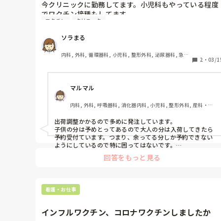
今クリニックに勤務してます。小児科もやっている程度
でワクチン接種もしてます。

ワクチン
クリニック
ニュースで麻疹の感染が増えていると言っていて昨日か
ら麻疹の抗体検査やワクチン接種希望の問い合わせが増
ソラまる
えています。クリニックのMRワクチンの在庫が5個しか
ないのに子供の分のことは考えずに我先に大人が接種希
内科, 外科, 循環器科, 小児科, 整形外科, 泌尿器科, 急性
望をしてくるのをみるとなんだかなーと感じてます。ち
2
・
03/1
期, クリニック, NICU, GCU, 回復期
なみに発注しても当分は入ってこないそうです。

クリニックにお勤めの方に質問ですが、他のクリニック
マルマル
でも同じような感じでしょうか？
内科, 外科, 呼吸器科, 消化器内科, 小児科, 整形外科, 産科・婦
人科, 耳鼻咽喉科, 皮膚科, 泌尿器科, リハビリ科, 救急科, 急性
期, 超急性期, ICU, CCU, HCU, プリセプター, 病棟, リーダー, 
出荷調整かかるので多めに発注しています。

神経内科, 脳神経外科, GCU, 消化器外科, 一般病院, 大学病院, 
子供の分は予めとってあるので大人の分は入荷してきたら
慢性期, 終末期, オペ室
予約受付ています。つまり、余ってる分しか予約できない
ようにしているので特に困ってはないです。

あと自費で高めに設定しているので、お金持ちしか来ませ
回答をもっと見る
ん笑
看護・お仕事
インフルワクチン、コロナワクチンしましたか