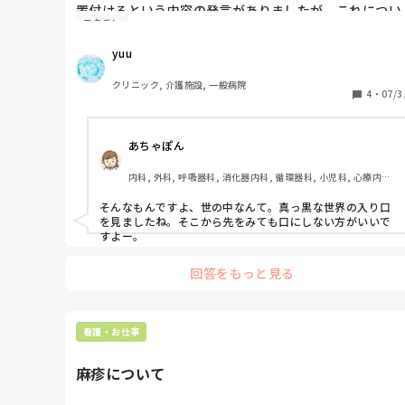
キャッチアップ対象者の場合、9月末までに打たないと間
置付けるという内容の発言がありましたが、これについ
に合わないので悩む時期ですね。
ワクチン
て皆さまどう考えますか？

個人的には、新型コロナでさえただの風邪だと思ってい
yuu
て、今回の件は今秋から接種開始予定のレプリコンワク
チンを打たせるための手段のひとつだと思っています。

クリニック, 介護施設, 一般病院
本当に恐ろしい世の中になったと感じています…

4
・
07/3
あちゃぽん
内科, 外科, 呼吸器科, 消化器内科, 循環器科, 小児科, 心療内科, 
整形外科, 産科・婦人科, 耳鼻咽喉科, 皮膚科, 泌尿器科, リハビ
リ科, 総合診療科, 救急科, 超急性期, ICU, CCU, HCU, その他
そんなもんですよ、世の中なんて。真っ黒な世界の入り口
の科, ママナース, 外来, 神経内科, 脳神経外科, NICU, 消化器外
を見ましたね。そこから先をみても口にしない方がいいで
科, 一般病院, 慢性期, 回復期, 終末期, オペ室, 透析, 検診・健
すよー。
診
回答をもっと見る
看護・お仕事
麻疹について