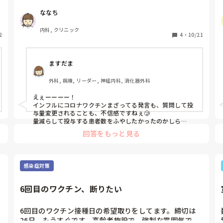
だから副反応が出やすいので、0.4mlに減らして注射し
ななち
てと、言われました。私は医師が知っているのか？患者
さんに説明してるのかと尋ねました。数時間後、0.5ml
内科, クリニック
2
で良いですと変更されました。

4
・
10/21
こんな医療機関ってどう思われますか？
ますだま
外科, 病棟, リーダー, 神経内科, 消化器外科
えぇーーーー！

インフルにコロナワクチンまざってる発言も、質問して投
与量変更されることも、不信感ですねぇ🥲︎

量減らして投与する患者数をふやしたかったのかしら…
回答をもっと見る
感染症対策
6回目のワクチン、断りたい
6回目のワクチン接種日の希望取りをしてます。締切は
26日、もうすぐです。高齢者施設で、強制な雰囲気で