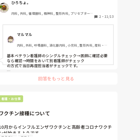
ひろちょ。
ょうか？
内科, 外科, 循環器科, 精神科, 整形外科, プリセプター, 
2
・
11/13
病棟, リーダー, 神経内科, 一般病院
マルマル
内科, 外科, 呼吸器科, 消化器内科, 小児科, 整形外科, 産科・婦
人科, 耳鼻咽喉科, 皮膚科, 泌尿器科, リハビリ科, 救急科, 急性
期, 超急性期, ICU, CCU, HCU, プリセプター, 病棟, リーダー, 
基本ベテラン看護師のシングルチェック→医師に確認必要
神経内科, 脳神経外科, GCU, 消化器外科, 一般病院, 大学病院, 
なら確認→時間をおいて別看護師がチェック

慢性期, 終末期, オペ室
の方式で当日再度担当者がチェックです。

小児の定期ワクチンは医師が施注

回答をもっと見る
単発のインフルエンザは看護師が施注

問診、予診票、オーダー入力は医師

医師がしている間に看護師が出来ること全てしています。

看護・お仕事
看護師全員ができるよう教育しています。
ワクチン接種について
10月からインフルエンザワクチンと高齢者コロナワクチ
ンが始まるようです。

ワクチン
コロナ
同日接種可能のようですが職場ではどうするかまだ決め