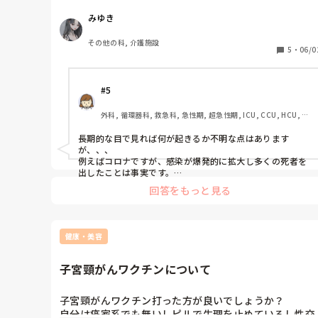
軽くなったり、人によっては接種しても重症化する場合
みゆき
もある訳で…。(例えば、コロナワクチン、HIVなど)

なら聞くけど、インフルエンザワクチン接種した時何と
その他の科, 介護施設
も思わなかったのかな？って逆に疑問に思う。

5
・
06/0
#5
外科, 循環器科, 救急科, 急性期, 超急性期, ICU, CCU, HCU, プ
リセプター, 病棟, リーダー, 大学病院
長期的な目で見れば何が起きるか不明な点はあります
が、、、

例えばコロナですが、感染が爆発的に拡大し多くの死者を
出したことは事実です。

防ぐ方法があるのに、それをしないのはどうなのかな、と
回答をもっと見る
個人的な意見です。

ワクチンがあるのなら、私は打ちます。
健康・美容
子宮頸がんワクチンについて
子宮頸がんワクチン打った方が良いでしょうか？

自分は癌家系でも無いしピルで生理を止めているし性交