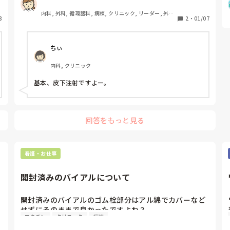
入部位より、少し上に打っているという方いますか。
内科, 外科, 循環器科, 病棟, クリニック, リーダー, 外来, 
8
2
・
01/07
一般病院, 派遣
ちぃ
内科, クリニック
基本、皮下注射ですよー。
回答をもっと見る
看護・お仕事
開封済みのバイアルについて
開封済みのバイアルのゴム栓部分はアル綿でカバーなど
せずにそのままで良かったですよね？

ワクチン
クリニック
病棟
使う前にまた消毒で良かったですよね？

クリニック勤務で開封済みのインフルエンザのワクチン