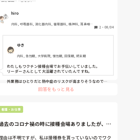
感染管理
ワクチン
で…

ワクチン接種会場の仕事をしたことがあります。

hiro
炎天下で外での立ち仕事でしたから感染対策もありマス
クにフェイスガード必須…

内科, 呼吸器科, 消化器内科, 循環器科, 精神科, 耳鼻咽喉
2
・
08/04
科, 皮膚科, 急性期, 病棟, 神経内科, 一般病院, 慢性期
あの時の会社で働き始めて数ヶ月でリーダー抜擢…

普通に考えたら熱中症続出だと思い私なりの対策をたて
ゆき
ました。

見事に一人の熱中症も感染者も出しませんでした

内科, 急性期, 大学病院, 慢性期, 回復期, 終末期
今でも誇りです

わたしもワクチン接種会場でお手伝いしていました。

リーダーさんとして大活躍されていたんですね。

みなさんなら、どうしたかな？と聞いてみたくもありま
す。
外業務はひとりだと熱中症のリスクが高まりそうなので複
数人でまわすとか休憩をこまめにとれるようにする等でし
回答をもっと見る
ょうか…

hiroさんがどんな熱中症対策をとられていたのか思わず気
になってしまいました😌
看護・お仕事
過去のコロナ禍の時に接種会場ありましたが、み
なさん働いたことありますか...
理由は不明ですが、私は接種券を貰っていないのでワク