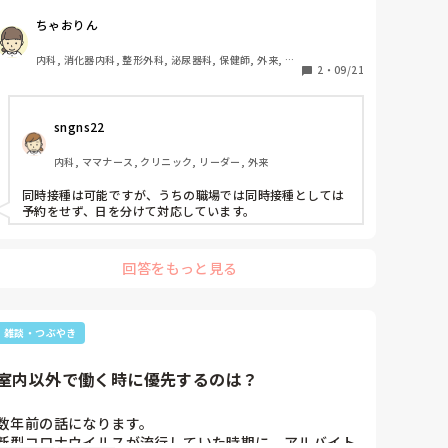
ていません。ワクチンのインシデントを防ぐために職場
ちゃおりん
で取り組んでることがあれば教えていただきたいです。
内科, 消化器内科, 整形外科, 泌尿器科, 保健師, 外来, 一
2
・
09/21
般病院
sngns22
内科, ママナース, クリニック, リーダー, 外来
同時接種は可能ですが、うちの職場では同時接種としては
予約をせず、日を分けて対応しています。
回答をもっと見る
雑談・つぶやき
室内以外で働く時に優先するのは？
数年前の話になります。

新型コロナウイルスが流行していた時期に、アルバイト