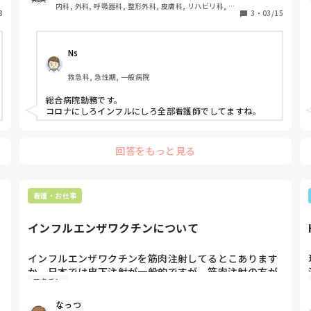
内科, 外科, 呼吸器科, 整形外科, 皮膚科, リハビリ科, 急
8
3
・
03/15
性期, 超急性期, プリセプター, ママナース, 病棟, クリニ
ック, リーダー, 外来, 脳神経外科, 消化器外科, 一般病
院, 大学病院, 慢性期, オペ室, 検診・健診
Ns
救急科, 急性期, 一般病院
総合病院勤務です。

コロナにしろインフルにしろ全部看護師でしてますね。
回答をもっと見る
看護・お仕事
インフルエンザワクチンについて
インフルエンザワクチンを筋肉注射してるとこあります
か。日本では皮下注射が一般的ですが、筋肉注射の方が
ワクチン
神経に触れるリスクも減るし赤みや腫れが少ない気もす
るのですが、、。筋肉注射してるとか、教科書通りの刺
なっつ