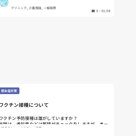
日本は逆に緩和…

何してるんですかね？

クリニック, 介護施設, 一般病院
これから春節でたくさんの中国人が来るので、医療機
0
・
01/08
関・医療従事者の方はまた忙しくなりそうですね。

HMPVは主に風邪症状、ワクチン等もないので、これを
パンデミックと称してまたマスク・ワクチン再来でしょ
うか😇
感染症対策
ワクチン接種について
ワクチン予防接種は誰がしていますか？

当院は、予診票などは医師がチェックをしますが、オー
ワクチン
カルテ
予防
ダー、準備や施行、片付けまで、予診票のカルテへの取
り込み、全て管理職がしています。これが通常なんでし