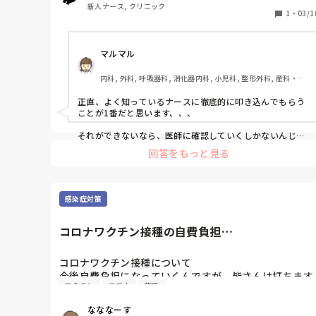
ワクチン枠の時間お休みいただくそうなんです。

新人ナース, クリニック
1
・
03/1
・何を確認したらいいか、何で何を勉強したらいいか教
えて欲しいです。

マルマル
一応前にワクチンの対象年齢や期間などとか調べたので
内科, 外科, 呼吸器科, 消化器内科, 小児科, 整形外科, 産科・婦
すが、確認のためというのとこれからのために教えてい
人科, 耳鼻咽喉科, 皮膚科, 泌尿器科, リハビリ科, 救急科, 急性
ただきたいです。

期, 超急性期, ICU, CCU, HCU, プリセプター, 病棟, リーダー, 
正直、よく知っているナースに徹底的に叩き込んでもらう
神経内科, 脳神経外科, GCU, 消化器外科, 一般病院, 大学病院, 
ことが1番だと思います、、、

慢性期, 終末期, オペ室
・あと、もし対象年齢が超えてたらそれは打つことはで
きるけど自費にになる感じですか？

それができないなら、医師に確認していくしかないんじゃ
ないでしょうか？？

回答をもっと見る
問診票は抜けがないか確認

打つべきタイミングは逃してもコロナによって延長とか
色々あるので最終は市役所に確認です！

感染症対策
役所確認が絶対的です。少しでも疑問に思ったら電話確
認。

コロナワクチン接種の自費負担…
勉強方法に関してはやっていくしかないです、、

慣れ、です、、、
コロナワクチン接種について　

今後自費負担になっていくんですが、皆さんは打ちます
ワクチン
コロナ
施設
か??

私の働いてる施設では任意接種なので、必要だと感じる
なななーす