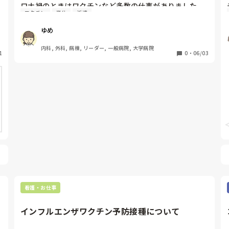
ロナ禍のときはワクチンなど多数の仕事がありました
ワクチン
産休
派遣
が…子育てとの両立は可能でしょうか？2人目のときの
ことを考えると産休、育休制度を利用できる正規職員の
ゆめ
方がいいのかなとも思ったりしています。
内科, 外科, 病棟, リーダー, 一般病院, 大学病院
1
0
・
06/03
看護・お仕事
インフルエンザワクチン予防接種について