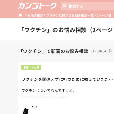
お悩み相談
ワクチンに関するお悩み相談一覧
2ページ目
「
ワクチン
」のお悩み相談（
2
ページ
「ワクチン」で新着のお悩み相談
31-60/140件
看護・お仕事
ワクチンを間違えずに打つために教えていただき
たいです
ワクチンについてなんですけど、

ワクチン
クリニック
子ども
私のところ、ワクチン枠の時間があって、今まで私には
任せられないということで先輩がワクチンの問診票をチ
^_^
ェックしてくださっているんですが、先輩がいつかその