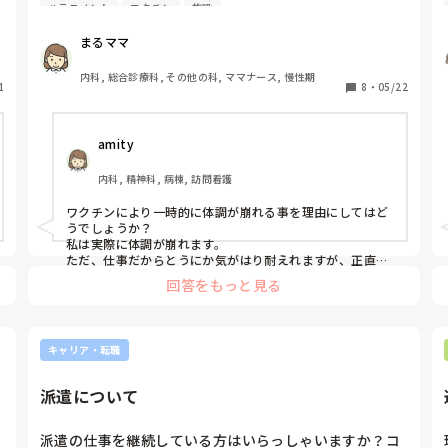
ハラスメント
ワクチン
施設
す。みんな名前書いてますが、わたしはもう五回した
し、正直いやです。正当に断る理由って何がいいと思い
まるママ
ます？ワクチンハラスメントはいやです。。
内科, 総合診療科, その他の科, ママナース, 慢性期
1
8
・
05/22
amity
内科, 精神科, 病棟, 訪問看護
ワクチンにより一時的に体調が崩れる事を理由にしてはど
うでしょうか？

私は実際に体調が崩れます。

ただ、仕事だからとうにか気がはり耐えれますが、正直し
んどいですよね。
回答をもっと見る
キャリア・転職
派遣について
派遣の仕事を継続している方はいらっしゃいますか？コ