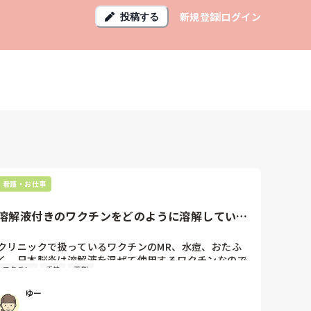
新規登録
ログイン
投稿する
看護・お仕事
溶解液付きのワクチンをどのように溶解していま
すか？
クリニックで扱っているワクチンのMR、水痘、おたふ
く、日本脳炎は溶解液を混ぜて使用するワクチンなので
ワクチン
手技
薬剤
すが、0.7mlの溶解液が添付されていて、実際は少し多
めに入っていると聞きました。なので、0.7mlを確実に
ゆー
吸ってから溶解しないといけないそうです。
