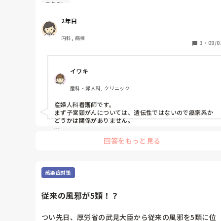
ワクチン
渉もほぼしていません。

身内で打った人が居ますが痛みで苦しんでいるのを見て
2年目
内科, 病棟
3
・
09/0
イワキ
産科・婦人科, クリニック
産婦人科看護師です。

まず子宮頸がんについては、遺伝性ではないので癌家系か
どうかは関係がありません。

性交渉を過去に1度でも行なっていればHPVウイルスに感
回答をもっと見る
染している可能性があります。これからワクチンを打って
も以前の感染に対しては何もできません。

今後新しいパートナーと性交渉をした際にHPVが体に棲み
感染症対策
つくのを予防するためのワクチンです。

長年産婦人科で勤務していますが、子宮頸がんになる方が
どんどん増えています。ワクチンなのでもちろん痛みや副
従来の風邪が5類！？
反応の可能性は0ではありませんが、極端な痛みを訴える
患者さんは過去に5人も見ていませんね。

つい先日、厚労省の武見大臣から従来の風邪を5類に位