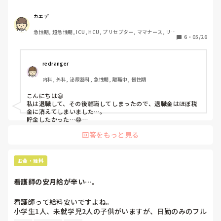
て感じでした。

もちろんいただけるだけありがたいんですが、看護師って夜
カエデ
勤ありきの給料で退職金って安いんだなって思ってしまって
急性期, 超急性期, ICU, HCU, プリセプター, ママナース, リー
から、これじゃぁ年金以外に2000万円なんて無理で死ぬま
6
・
05/26
ダー, 大学病院, 慢性期, SCU
で働かないと生きていけないって不安です…

転職された皆さんは退職金って取っておいてますか？また皆
さんは将来のために何かされてますか？

redranger
退職金って貯蓄してますか？恥ずかしながら育休で減った貯
内科, 外科, 泌尿器科, 急性期, 離職中, 慢性期
金を補ったら無くなりそうです…
こんにちは😃

私は退職して、その後離職してしまったので、退職金はほぼ税
金に消えてしまいました…。

貯金したかった…😂

あんなに頑張ったのに、これだけか…っていう額ですよね。
回答をもっと見る
お金・給料
看護師の安月給が辛い…。
看護師って給料安いですよね。

小学生1人、未就学児2人の子供がいますが、日勤のみのフル
タイムで働いており、毎月カツカツです…。
