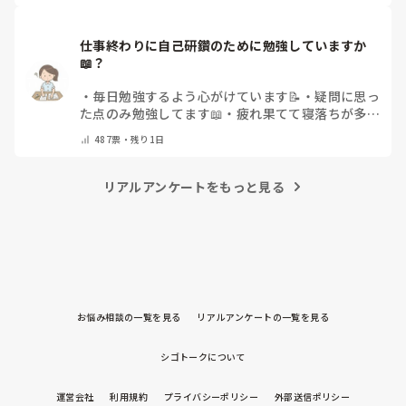
仕事終わりに自己研鑽のために勉強していますか
📖？
・
毎日勉強するよう心がけています📝
・
疑問に思っ
た点のみ勉強してます📖
・
疲れ果てて寝落ちが多い
なぁ…😅
・
休日にまとめてやりますっ❕
・
その他
487
票・
残り1日
（コメントで教えてください）
リアルアンケートをもっと見る
お悩み相談の一覧を見る
リアルアンケートの一覧を見る
シゴトークについて
運営会社
利用規約
プライバシーポリシー
外部送信ポリシー