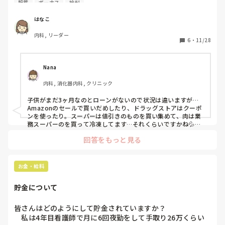
貯蓄
ボーナス
給料
皆さん投資してますか？

私も積立NISAを夫と2人でしているのですが、投資のせいで
はなこ
月々の手元に残るお金はマイナスになる時もあり…

内科, リーダー
ボーナスで補填している感じです。

6
・
11/28
激務だし、クレーム処理やら、他職種同士の伝書鳩みたいな
意味のない仕事も多く、それでいて安月給…。

正直、モチベーションも下がっています。

Nana
皆さんどうやって貯蓄してますか？
内科, 消化器内科, クリニック
子供がまだ3ヶ月なのとローンがないので状況は違いますが…

Amazonのセールで買いだめしたり、ドラッグストアはクーポ
ンを使ったり。スーパーは値引きのものを買い集めて、肉は業
務スーパーのを買って冷凍してます…それくらいですかね💦ポ
イント貯めたいので支払いは現金は使わずQR決済かカードで
回答をもっと見る
す！
お金・給料
貯金について
皆さんはどのようにして貯金されていますか？

　私は4年目看護師で月に6回夜勤をして手取り26万くらい