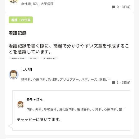
急性期, ICU, 大学病院
0
・
3日前
看護・お仕事
看護記録
看護記録を書く際に、簡潔で分かりやすい文章を作成するこ
とを意識しています。

しかし忙しい日は、必要な情報を漏れなく記録することとの
看護記録
記録
正看護師
バランスが難しいと感じています。

皆さんは看護記録を効率よく作成するために工夫しているこ
しんRN
とはありますか。
精神科, 心療内科, 急性期, プリセプター, パパナース, 病棟, 老
1
・
3日前
健施設, リーダー, 慢性期, 派遣
あちゃぽん
内科, 外科, 呼吸器科, 消化器内科, 循環器科, 小児科, 心療内科, 整形
外科, 産科・婦人科, 耳鼻咽喉科, 皮膚科, 泌尿器科, リハビリ科, 総
合診療科, 救急科, 超急性期, ICU, CCU, HCU, その他の科, ママナー
チャッピーに聞いてます。
ス, 外来, 神経内科, 脳神経外科, NICU, 消化器外科, 一般病院, 慢性
期, 回復期, 終末期, オペ室, 透析, 検診・健診