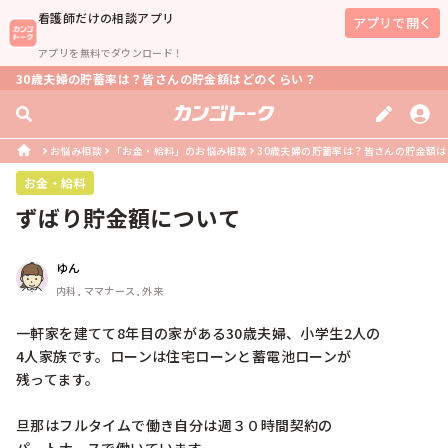
看護師
だけの相談アプリ
アプリで開く
アプリを無料でダウンロード！
30歳夫婦の貯蓄率は？皆さんの貯金額はどのくらい？
お悩み相談
「お金・給料」のお悩み相談
30歳夫婦の貯蓄率は？皆さんの貯金額
お金・給料
ずばり貯金額について
ゆん
内科, ママナース, 外来
一軒家を建てて8年目の家がある30歳夫婦、小学生2人の

4人家族です。ローンは住宅ローンと蓄電池ローンが

残ってます。

旦那はフルタイムで働き自分は週３０時間契約の
