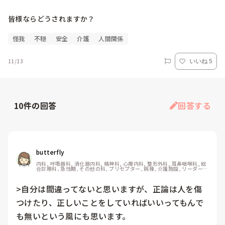
皆様ならどうされますか？
怪我
不穏
安全
介護
人間関係
11/13
いいね 5
10
件の回答
回答する
butterfly
内科, 呼吸器科, 消化器内科, 精神科, 心療内科, 整形外科, 耳鼻咽喉科, 総
合診療科, 急性期, その他の科, プリセプター, 病棟, 介護施設, リーダー, 
一般病院, 慢性期, 終末期, 透析, 派遣
>自分は間違ってないと思いますが、正論は人を傷
つけたり、正しいことをしていればいいってもんで
も無いという風にも思います。
