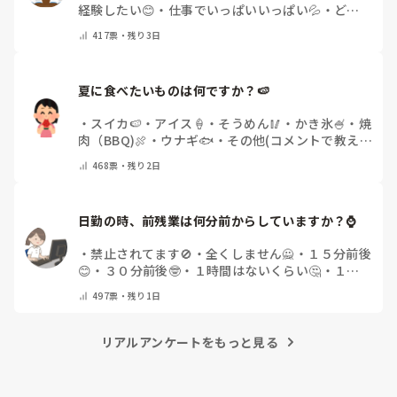
経験したい😊
・
仕事でいっぱいいっぱい💦
・
どん
な自分になりたいか探し中🧐
・
その他（コメントで
417
票・
残り3日
教えてください）
夏に食べたいものは何ですか？🍉
・
スイカ🍉
・
アイス🍦
・
そうめん🥢
・
かき氷🍧
・
焼
肉（BBQ)🍖
・
ウナギ🐟
・
その他(コメントで教え
てください)
468
票・
残り2日
日勤の時、前残業は何分前からしていますか？⌚
・
禁止されてます🚫
・
全くしません🙅
・
１５分前後
😊
・
３０分前後🤓
・
１時間はないくらい🤔
・
１時
間以上…😨
・
その他（コメントで教えて下さい）
497
票・
残り1日
リアルアンケートをもっと見る