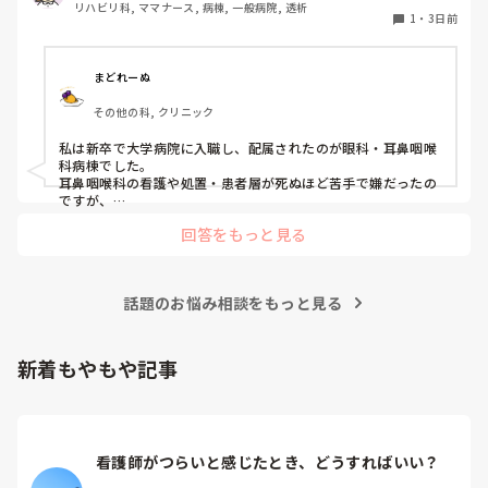
リハビリ科, ママナース, 病棟, 一般病院, 透析
の参考にさせていただきたいです😭
1
・
3日前
まどれーぬ
その他の科, クリニック
私は新卒で大学病院に入職し、配属されたのが眼科・耳鼻咽喉
科病棟でした。

耳鼻咽喉科の看護や処置・患者層が死ぬほど苦手で嫌だったの
ですが、

眼科は自分に合っていて好きだったので、そこからずーっと眼
回答をもっと見る
科で働いています。

大学病院に在籍していると必ず異動があるため、永遠に眼科病
棟に居続けることは不可能なので、

話題のお悩み相談をもっと見る
異動の声がかかる前に眼科クリニックに転職しました。

そこから先は何か所か眼科クリニックを転々として今の職場に
至る、という感じです。
新着もやもや記事
看護師がつらいと感じたとき、どうすればいい？