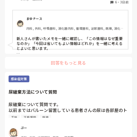
6
・
3日前
まゆナース
内科, 外科, 呼吸器科, 消化器内科, 循環器科, 泌尿器科, 病棟, 消化器
外科, 一般病院
新人さんが書いたメモを一緒に確認し、「この情報はなぜ重要
なのか」「今回は省いてもよい情報はどれか」を一緒に考える
とよいと思います。

ただ間違いを指摘するのではなく、患者さんの状態や報告の目
回答をもっと見る
的に照らして振り返ることで、重要度を判断する力が少しずつ
身につくのではないでしょうか。最初は情報を多く書いてしま
うことも自然だと思うので、繰り返し一緒に整理しながら、必
要な内容を選べるよう支援するとよいと思います。
感染症対策
尿破棄方法について質問
尿破棄について質問です。

以前まではバルーン留置している患者さんの尿は各部屋のト
イレに破棄する形でしたが、感染予防上汚物処理室でのみ破
手技
正看護師
病棟
棄に代わり1人ウロバッグ空っぽにしたらその尿はすぐに汚
物処理室に持っていくという非効率な方法になってます。尿
ぷー
破棄人数は10人近くになるので病室と汚物処理室を10往復