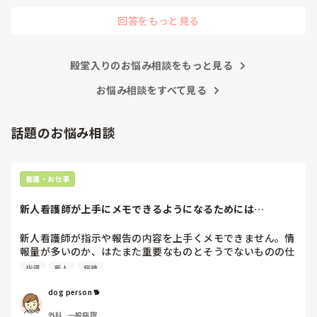
回答をもっと見る
まだ一年目なんですから、他の看護師の仕事をフォローする必
要もないです。

ましてや、噂話で他人を陥れるような腐った看護師たちに、な
殿堂入りのお悩み相談をもっと見る
ぜせいさんが手を貸さないといけないんですか？

お悩み相談をすべて見る
そこまで人の揚げ足取りが好きな看護師が多いと、せいさんが
努力したところで改善は難しいですよ。

話題のお悩み相談
正直努力するなら、ご自身の看護師としての成長のために、そ
の力を使ってほしいです。

看護・お仕事
私のお勧めは、転職して性格的に背伸びをしなくてもよい働き
方をすることかなと思います。

新人看護師が上手にメモできるようになるためには…
何度でも、やり直しは利きますよ。
新人看護師が指示や報告の内容を上手くメモできません。情
報量が多いのか、はたまた重要なものとそうでないものの仕
分けができないのか…  肝心な事柄を逃してしまいます。何
指導
新人
病棟
かよい指導方法はないでしょうか？　出来るだけゆっくり指
示・報告するよう皆で努力しています。
dog person 🐕
外科, 一般病院