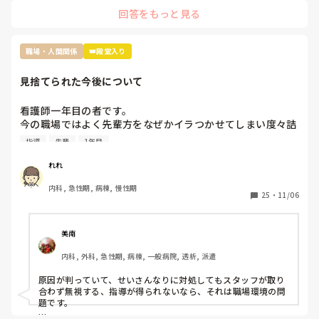
ないタイプです。

かなきゃならないのか？って思いました。

回答をもっと見る
コロナ感染の類や急病の場合は特に、そんな余裕もないでしょ
皆さんはそんな休んだらお菓子みたいなルールあります
うし…

か？？
でも休んだらお菓子の差し入れの文化は私の職場にもあります
ね。

職場・人間関係
👑殿堂入り
お局さんですが、元々職場なんて、助け合いで何とかするのが
見捨てられた今後について
当たり前なんだから、文句言う人の気持ちが全くわかりませ
ん。

多分その人はいいお菓子を貰っても、休んだ事に対して文句を
看護師一年目の者です。

言うタイプじゃないかなと思います。

今の職場ではよく先輩方をなぜかイラつかせてしまい度々詰
『ただの文句言いたいウーマン』だと認識してしまいます。

所で私のことについて色々と言ってることを耳にします。

そういう人は苦手なので、私だったら本人に

指導
先輩
1年目
原因は私の言葉の選び方やものの言い方、人に対する接し方
『駄菓子ですいませんでした』と言いに行くかもしれません笑
が不快に感じると言われてます。

れれ
推測ですが私は人見知りで話すのが苦手なため毎日ペコペコ
内科, 急性期, 病棟, 慢性期
しながら愛想笑いをして先輩方の機嫌を伺いなんとか仕事を
25
・
11/06
しているのが気に食わなかったのかと思っています。

しかし元々メンタルも強くなかったことからこの状況がスト
レスとなり体調を崩し、睡眠不足と少し鬱状態な感じで仕事
美南
をしていました。そのせいもあってか先輩に言われたことを
内科, 外科, 急性期, 病棟, 一般病院, 透析, 派遣
やってなかったりケアレスミスが目立つようになり、もとも
とよく思われてなかったため、この行いからついに見捨てら
原因が判っていて、せいさんなりに対処してもスタッフが取り
れました。

合わず無視する、指導が得られないなら、それは職場環境の問
見捨てられたと確信したのは明らかにもう何も指導していた
題です。

だけなくなり、詰所で〜さんにはもう無視した。もう教えな