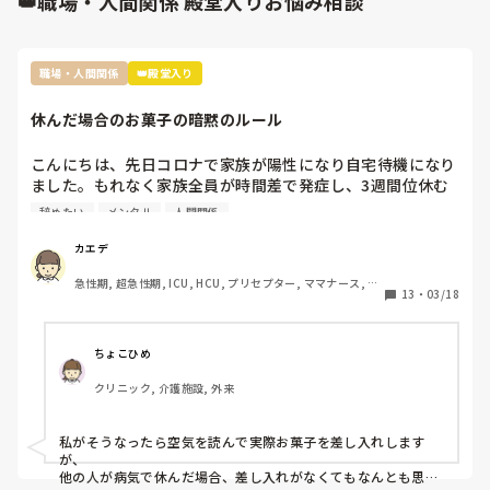
👑職場・人間関係 殿堂入りお悩み相談
黙っている方が賢明なんだと思います(　´Α｀)
職場・人間関係
👑殿堂入り
休んだ場合のお菓子の暗黙のルール
こんにちは、先日コロナで家族が陽性になり自宅待機になり
ました。もれなく家族全員が時間差で発症し、3週間位休む
ことになりました。

辞めたい
メンタル
人間関係
その際休んだことで迷惑をかけたし、ファミリーパックのお
菓子を4袋くらい買って行ったんですが…

カエデ
裏であんなに迷惑かけたのにファミリーパックって馬鹿にさ
急性期, 超急性期, ICU, HCU, プリセプター, ママナース, リ
れてるよねとお局がクラークさんに言ってたんですよね。

13
・
03/18
ーダー, 大学病院, 慢性期, SCU
前の職場は長期休暇とか帰省したときはご当地のお土産みた
いな感じ、やむを得ない理由での突発的な休みではファミリ
ーパックとかみんなで食べれるお菓子を買ってくるみたいな
ちょこひめ
暗黙のルールがありました。

クリニック, 介護施設, 外来
転職して初めての何日も休む休みだし、他の方もコストコの
ポテチとかバームクーヘンとかだったのでファミリーパック
にしましたが…

私がそうなったら空気を読んで実際お菓子を差し入れします
ぶっちゃけ遊んでたわけではなくむしろコロナで苦しんでた
が、

のにお菓子ごときでって話なんですけど、菓子折り買いに行
他の人が病気で休んだ場合、差し入れがなくてもなんとも思わ