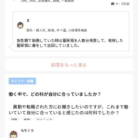
内科, 外科, 泌尿器科, 病棟, 一般病院
する形に。結果尿破棄に時間がかかってます。

4
・
3日前
以前の病院では尿破棄用ワゴン下段に蓄尿袋を患者さん分セ
ットしワゴン下段に乗せて破棄していき最後まとめて汚物処
理室で破棄してたのでその方法はダメなのか？と疑問抱いて
ま
ます。もちろん汚物見えないようワゴンにカバーする等対策
産科・婦人科, 病棟, オペ室, 小規模多機能
して。

皆さんの病棟ではどのような方法取られてますか？
急性期で勤務していた時は蓄尿瓶を人数分用意して、使用した
蓄尿瓶に蓋をして巡回していました。
回答をもっと見る
キャリア・転職
働く中で、どの科が自分に合っていましたか？
　異動や転職された方にお聞きしたいのですが、これまで働
いていて自分に合っていると感じたのは何科でしたか？

また、どんなところが合っていると感じましたか？

復職
異動
クリニック
私はこれまで脳神経外科、リハビリ科、透析室と経験しまし
もちくろ
たが、どこもしっくり来なくて悩んでいます…。次回の転職