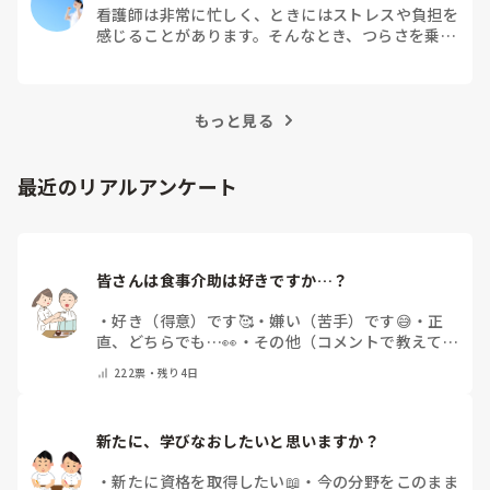
看護師は非常に忙しく、ときにはストレスや負担を
感じることがあります。そんなとき、つらさを乗り
越えるためにはどうすればよいでしょうか？この記
事では、看護師がつらさを感じたときの対処法や秘
訣を紹介します。
もっと見る
最近のリアルアンケート
皆さんは食事介助は好きですか…？
・
好き（得意）です🥰
・
嫌い（苦手）です😅
・
正
直、どちらでも…👀
・
その他（コメントで教えてく
ださい）
222
票・
残り4日
新たに、学びなおしたいと思いますか？
・
新たに資格を取得したい📖
・
今の分野をこのまま