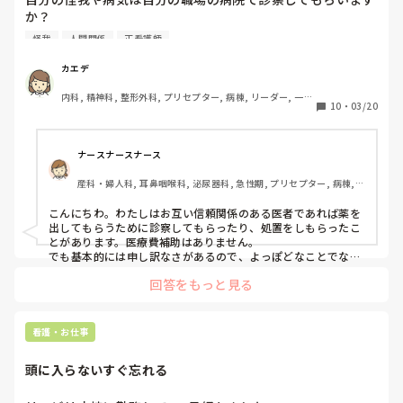
か？

怪我
人間関係
正看護師
うちは診療科はそんなに多くないのですが、職員は割と職場
で診察してもらってるようです。なんなら仕事時間に先生に
カエデ
電話して処方を貰ってる人もいて、予約や待ち時間もなくて
内科, 精神科, 整形外科, プリセプター, 病棟, リーダー, 一般
楽で良さそうだなと思う反面、日々指示を貰ったりする医師
10
・
03/20
病院, 慢性期
や院長などの上司に診察して貰ったり相談することへの抵抗
感もあります。

病院によっては医療費補助なんかも出るみたいですが、うち
ナースナースナース
はありません。医療費を次回のお給料から天引きできる程度
産科・婦人科, 耳鼻咽喉科, 泌尿器科, 急性期, プリセプター, 病棟, 
です。

消化器外科, 一般病院, オペ室
こんにちわ。わたしはお互い信頼関係のある医者であれば薬を
みなさんはどうされてますか？
出してもらうために診察してもらったり、処置をしもらったこ
とがあります。医療費補助はありません。

でも基本的には申し訳なさがあるので、よっぽどなことでない
限りは他院に受診します。
回答をもっと見る
看護・お仕事
頭に入らないすぐ忘れる