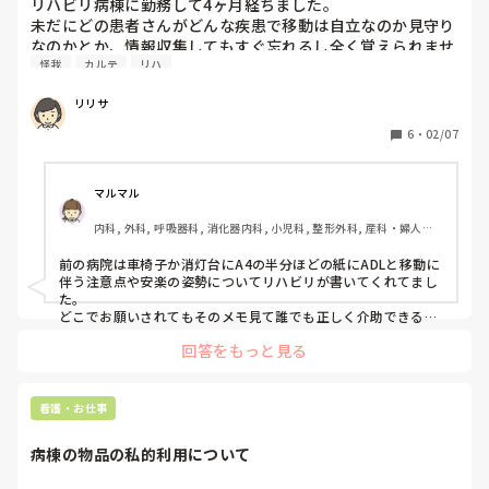
リハビリ病棟に勤務して4ヶ月経ちました。

未だにどの患者さんがどんな疾患で移動は自立なのか見守り
なのかとか、情報収集してもすぐ忘れるし全く覚えられませ
怪我
カルテ
リハ
ん。

昨日夜勤した時も、患者さんがトイレに行くのに自室トイレ
リリサ
に車椅子だと思って連れていったら身障者用トイレに車椅子
で連れていかなきゃいけなかったことを後で知りました。

6
・
02/07
怪我がなくて良かったものの、昼と夜時間帯によってADL動
作は違うし、ずっと一緒のADLならまだしも回復に伴って
ADLは変化していきいつの間にかまた動作方法が変わってま
マルマル
す。

内科, 外科, 呼吸器科, 消化器内科, 小児科, 整形外科, 産科・婦人科, 
全く追いつきません。どうやって覚えたらいいんでしょう…
耳鼻咽喉科, 皮膚科, 泌尿器科, リハビリ科, 救急科, 急性期, 超急性
ずっとPCカルテとにらめっこしてますが覚えられる気がし
期, ICU, CCU, HCU, プリセプター, 病棟, リーダー, 神経内科, 脳神
前の病院は車椅子か消灯台にA4の半分ほどの紙にADLと移動に
ません…要領も悪く仕事ができない自分に嫌になります…
経外科, GCU, 消化器外科, 一般病院, 大学病院, 慢性期, 終末期, オ
伴う注意点や安楽の姿勢についてリハビリが書いてくれてまし
ペ室
た。

どこでお願いされてもそのメモ見て誰でも正しく介助できるよ
うにでした。

回答をもっと見る
他の人からメモが見れないように車椅子のポケット、消灯台の
中とか工夫してたのを思い出します。
看護・お仕事
病棟の物品の私的利用について