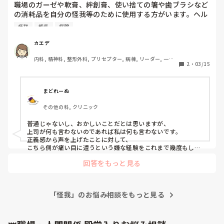
職場のガーゼや軟膏、絆創膏、使い捨ての箸や歯ブラシなど
の消耗品を自分の怪我等のために使用する方がいます。ヘル
パーに限っては看護師に処置まで依頼します。

怪我
師長
病院
これは横領なのでは？と疑問です。

師長等もその場にいましたが何も言いません。でも普段から
カエデ
コスト意識を持つように言われます。これって普通ですか？
内科, 精神科, 整形外科, プリセプター, 病棟, リーダー, 一般
2
・
03/15
病院, 慢性期
まどれーぬ
その他の科, クリニック
普通じゃないし、おかしいことだとは思いますが、

上司が何も言わないのであれば私は何も言わないです。

正義感から声を上げたことに対して、

こちら側が痛い目に遭うという嫌な経験をこれまで幾度もして
いるためです(´<_｀ 　)

回答をもっと見る
大勢の人が良しとしていることに対し、

意を唱えた側が煙たがられたり異端扱いを受けたりします(´<_
｀ 　)

「怪我」のお悩み相談をもっと見る
正直者が馬鹿を見る嫌な世の中です😮‍💨

その職場に居づらくなったりしたくないのであれば、
