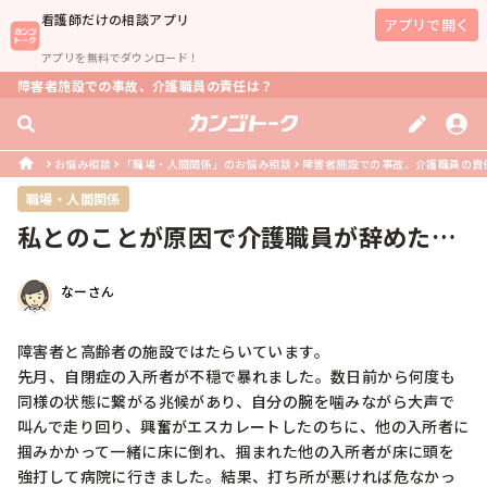
看護師
だけの相談アプリ
アプリで開く
アプリを無料でダウンロード！
障害者施設での事故、介護職員の責任は？
お悩み相談
「職場・人間関係」のお悩み相談
障害者施設での事故、介護職員の責
職場・人間関係
私とのことが原因で介護職員が辞めたい
と言っています
なーさん
障害者と高齢者の施設ではたらいています。

先月、自閉症の入所者が不穏で暴れました。数日前から何度も
同様の状態に繋がる兆候があり、自分の腕を噛みながら大声で
叫んで走り回り、興奮がエスカレートしたのちに、他の入所者に
掴みかかって一緒に床に倒れ、掴まれた他の入所者が床に頭を
強打して病院に行きました。結果、打ち所が悪ければ危なかっ