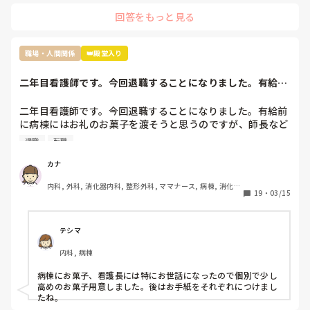
もう転職されたらどうですか？

いと言ってるのを聞いたからです。

回答をもっと見る
原因は自分だとわかっているのでしょうがないことだとは理
解してますがれからどのようにこの職場で仕事していけば良
過去の質問も読ませていただきましたが、現在終末期病棟で働
いのかわからなくなりました。

かれているんですよね。

職場・人間関係
👑殿堂入り
ちなみに私の職場ではすぐ噂は広まるので私のことはほぼ全
員知っていると思います

せいさんが嫌じゃなければ、

二年目看護師です。今回退職することになりました。有給前
「急性期の病棟で一から学び直す」

今後は今の私の不注意を正し、頑張っていきたいと思ってい
に病棟にはお礼の...
という選択肢を取った方が、今後看護師として自分の興味が湧
るのですが指導されないとなると正直どうしていったら良い
く領域を見つけて転職したくなった時に、キャリアが役立つの
二年目看護師です。今回退職することになりました。有給前
かわからないです。こんな私ですが何かアドバイスいただけ
ではないかと思います。

に病棟にはお礼のお菓子を渡そうと思うのですが、師長など
れば嬉しいです。
個々へお礼のお菓子を用意するか迷っています。みなさん移
退職
転職
動や転職される時どうしていますか。
それと、今後も看護師として働き続けたいなら、もう二度と他
の看護師相手に無理な愛想笑いや、ご機嫌取りをしないことで
カナ
す。

内科, 外科, 消化器内科, 整形外科, ママナース, 病棟, 消化器
19
・
03/15
外科, 一般病院
話すのが苦手なら、話さなくていい。

聞き役に徹して、余計なことを言わず、必要最低限の報告・連
テシマ
絡・相談だけして、淡々と自分の仕事をこなすようにしてくだ
さい。

内科, 病棟
わからないことがあったときだけ、周りの看護師に聞いてくだ
病棟にお菓子、看護長には特にお世話になったので個別で少し
さい。

高めのお菓子用意しました。後はお手紙をそれぞれにつけまし
もし無視されたら、それは相手の看護師の職務怠慢ですから、
たね。
その時に初めて上司に相談したらいいんです。
