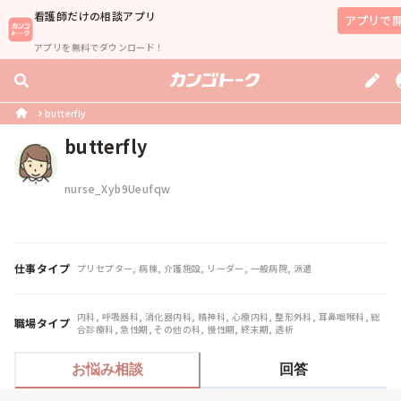
看護師
だけの相談アプリ
アプリで
アプリを無料でダウンロード！
butterfly
butterfly
nurse_Xyb9Ueufqw
仕事タイプ
プリセプター, 病棟, 介護施設, リーダー, 一般病院, 派遣
内科, 呼吸器科, 消化器内科, 精神科, 心療内科, 整形外科, 耳鼻咽喉科, 総
職場タイプ
合診療科, 急性期, その他の科, 慢性期, 終末期, 透析
お悩み相談
回答