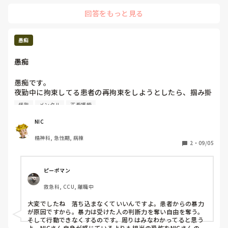
と思ってしまいました……。

回答をもっと見る
まだ入職して2ヶ月なのに、なんでこんなに遭遇しちゃうん
だろう……。

愚痴
遭遇したら遭遇したで、自分もこうならないように気をつけ
ようって思うけど、なんでどれもインシデントじゃなくてよ
愚痴
り重いアクシデントに遭遇してしまうの……
愚痴です。

夜勤中に拘束してる患者の再拘束をしようとしたら、掴み掛
かられて顔に怪我をしました。

怪我
メンタル
正看護師
その時びっくりして混乱して涙が出てきてしまって、結局夜
勤中にも関わらず、しばらく動けなくなってしまい、夜勤の
NIC
メンバーやその時居た師長に迷惑をかけてしまいました。

精神科, 急性期, 病棟
4年目にもなって勤務中に泣いてしまった、動けなかった自
2
・
09/05
分が情けないです。
ピーポマン
救急科, CCU, 離職中
大変でしたね　落ち込まなくていいんですよ。患者からの暴力
が原因ですから。暴力は受けた人の判断力を奪い自由を奪う。
そして行動できなくするのです。周りはみなわかってると思う
よ。NICさん自身が感じているよりも相当の恐怖をNICさんの身