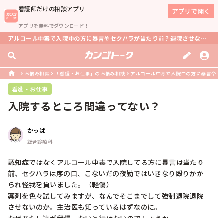
看護師
だけの相談アプリ
アプリで開く
アプリを無料でダウンロード！
アルコール中毒で入院中の方に暴言やセクハラが当たり前？退院させない理由は？
お悩み相談
「看護・お仕事」のお悩み相談
アルコール中毒で入院中の方に暴言やセ
看護・お仕事
入院するところ間違ってない？
かっぱ
総合診療科
認知症ではなくアルコール中毒で入院してる方に暴言は当たり
前、セクハラは序の口、こないだの夜勤ではいきなり殴りかか
られ怪我を負いました。（軽傷）

薬剤を色々試してみますが、なんでそこまでして強制退院退院
させないのか。主治医も知っているはずなのに。
