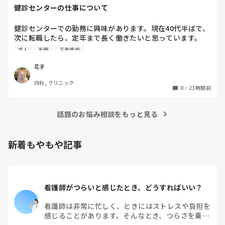
健診センターの仕事について
健診センターでの勤務に興味があります。現在40代半ばで、
次に転職したら、定年まで長く働きたいと思っています。

健診センターは比較的人気があるので、あまり空きがないと
求人
転職
正看護師
聞きます。

実際、健診センターでの仕事内容は、楽なのでしょうか？ま
花子
た、大変なことは何ですか？
内科, クリニック
0
・
23時間前
話題のお悩み相談をもっと見る
新着もやもや記事
看護師がつらいと感じたとき、どうすればいい？
看護師は非常に忙しく、ときにはストレスや負担を
感じることがあります。そんなとき、つらさを乗り
越えるためにはどうすればよいでしょうか？この記