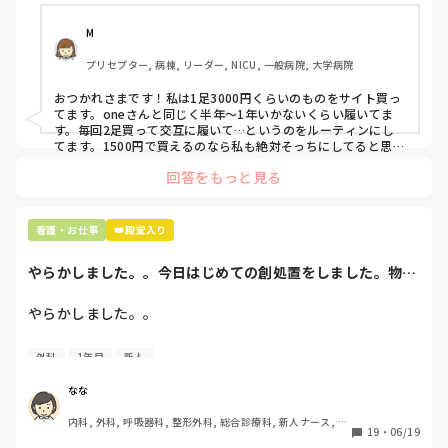
半年〜1年未満で交換しています。

M
職場の人が「ナースシューズに3000円以上は出せない」っ
プリセプター, 病棟, リーダー, NICU, 一般病院, 大学病院
て言ってて、わたしの倍額は出せるのか！とびっくりしたの
で、世の皆さんはどうなのかなと…🤔
おつかれさまです！私は1足3000円くらいのものをサイト買っ
てます。oneさんと同じく半年〜1年いかないくらい履いてま
す。毎回2足買って交互に履いて…というのをルーティンにし
てます。1500円で買えるのなら私も絶対そっちにしてると思う
ので良い買い物されてて羨ましいです！(笑)
回答をもっと見る
看護・お仕事
👑殿堂入り
やらかしました。。今日はじめての創処置をしました。物品
で滅菌の鑷子やハ...
やらかしました。。

今日はじめての創処置をしました。

外科
1年目
新人
物品で滅菌の鑷子やハサミを使ったのですが、

ゴミと一緒に、ノリで鑷子達を捨てました。。

なな
患者に使用した物品は使い捨て、という認識が頭の中にあっ
内科, 外科, 呼吸器科, 整形外科, 総合診療科, 新人ナース, 脳
て…。

19
・
06/19
神経外科, 慢性期, 回復期