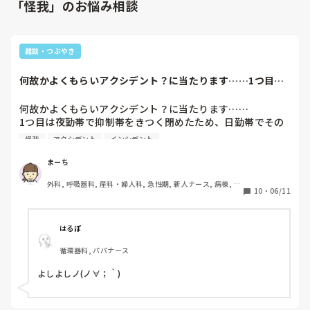
「怪我」のお悩み相談
雑談・つぶやき
何故かよくもらいアクシデント？に当たります……1つ目は
夜勤帯で抑制帯を...
何故かよくもらいアクシデント？に当たります……

1つ目は夜勤帯で抑制帯をきつく閉めたため、日勤帯でその
部位を観察しようとしたらその部位が皮下出血😭

怪我
アクシデント
インシデント
2つ目はお風呂担当になってヘルパーさんと入れていたら、
とある患者様の入浴用車椅子から普通の車椅子に移乗する際
まーち
ヘルパーさんが移乗させたら元々皮膚が脆弱だったので車椅
外科, 呼吸器科, 産科・婦人科, 急性期, 新人ナース, 病棟, 消
子のフットペダルに足をぶつけたようで9針縫う大怪我
10
・
06/11
化器外科, 一般病院
に……。

ヘルパーさんはヘルパーさんで、患者様に怪我をさせてしま
ったのに看護師数人で怪我の状況を確認しているときに「お
はるぽ
昼休憩に行っていいですか？」というし、謝罪もしていない
循環器科, パパナース
し、逆に私が動揺しすぎて泣いてしまい、状況を知らない方
からは私がやったというように捉えられてしまっていると思
よしよしノ(ノ∀；｀)
います。

たしかに安全面でもっと自分も出来たかもしれないけ
ど……。報告するのは私だし、せめて患者さんに謝ってくれ