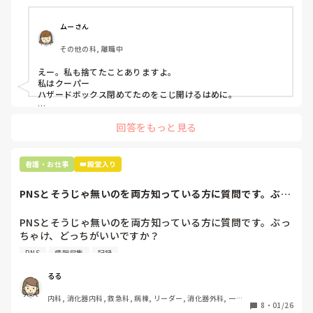
プリセプターに

「普通鑷子捨てる！？明らかに使い捨てて良いような安物じ
ムーさん
ゃないよね？」

その他の科, 離職中
「そんなミスした新人、あなたが初めてだよ」

と言われました。。

えー。私も捨てたことありますよ。

私はクーパー

たしかに、よくよく考えてみれば

ハザードボックス閉めてたのをこじ開けるはめに。

手術室で使った物品も全部滅菌して使いまわすし、

これは私じゃないけど、患者さんのガラケーを洗濯ものと一緒
滅菌の種類とかも学校で習ったはずなのに

回答をもっと見る
に出しちゃったり。(これは問題か💦)
なんで頭回らなかったんだろう😭

市長さんは、

看護・お仕事
👑殿堂入り
患者さんに迷惑かけたわけじゃないから大丈夫、

と慰めてくれましたが、、

PNSとそうじゃ無いのを両方知っている方に質問です。ぶっ
自分が情けなくて情けなくて😭

ちゃけ、どっち...
明日からの勤務が怖い笑

PNSとそうじゃ無いのを両方知っている方に質問です。ぶっ
ちゃけ、どっちがいいですか？

こんなバカな私をせめて笑い飛ばしてください笑
PNS
情報収集
記録
私の病院は３年前からPNSを導入して、一部の病棟はその
後、PNSを廃止しました。

るる
私は、そのPNSを廃止した病棟からまだPNSをやっている病
内科, 消化器内科, 救急科, 病棟, リーダー, 消化器外科, 一般
棟に9月に異動してきました。

8
・
01/26
病院