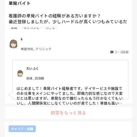
単発バイト
看護師の単発バイトの経験がある方いますか？

最近登録しましたが、少しハードルが高くいつもみているだ
けです。

単発
アルバイト
パート
1度行ってもういいかなと言っている知り合いもいて、どの
ような雰囲気なのか知りたいです。
k
美容外科, クリニック
1
・
1日前
だいふく
病棟, 回復期
はじめまして！単発バイト経験者です。デイサービスや施設で
のお仕事をメインにやってました。即戦力的な感じなので大変
だとは思いますが、単発なので嫌だったらもう行かなくてもい
いし、人間関係気にしなくていいのが楽でした！単価も高いで
すし私には合ってたかなと思います。ただ、自分の行きたい日
回答をもっと見る
にちに空きがあるか分からないのでそこは難点ですかね。
キャリア・転職