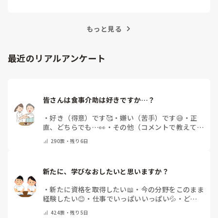
事では、看護師がつらさを感じたときの対処法や秘
訣を紹介します。
もっと見る
最近のリアルアンケート
皆さんは食事介助は好きですか…？
・
好き（得意）です🥰
・
嫌い（苦手）です😅
・
正
直、どちらでも…👀
・
その他（コメントで教えてく
ださい）
290
票・
残り6日
新たに、学びなおしたいと思いますか？
・
新たに資格を取得したい📖
・
今の分野をこのまま
経験したい😊
・
仕事でいっぱいいっぱい💦
・
どん
な自分になりたいか探し中🧐
・
その他（コメントで
424
票・
残り5日
教えてください）