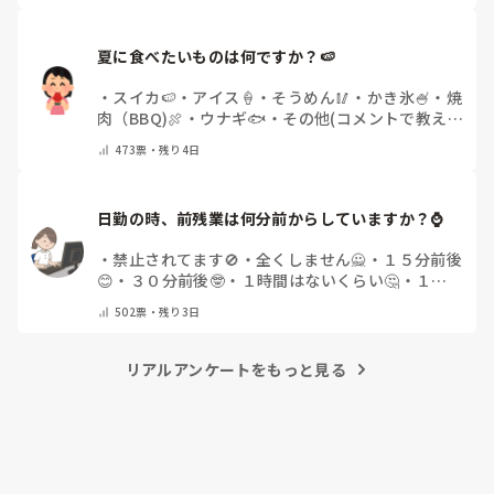
夏に食べたいものは何ですか？🍉
・
スイカ🍉
・
アイス🍦
・
そうめん🥢
・
かき氷🍧
・
焼
肉（BBQ)🍖
・
ウナギ🐟
・
その他(コメントで教え
てください)
473
票・
残り4日
日勤の時、前残業は何分前からしていますか？⌚
・
禁止されてます🚫
・
全くしません🙅
・
１５分前後
😊
・
３０分前後🤓
・
１時間はないくらい🤔
・
１時
間以上…😨
・
その他（コメントで教えて下さい）
502
票・
残り3日
リアルアンケートをもっと見る