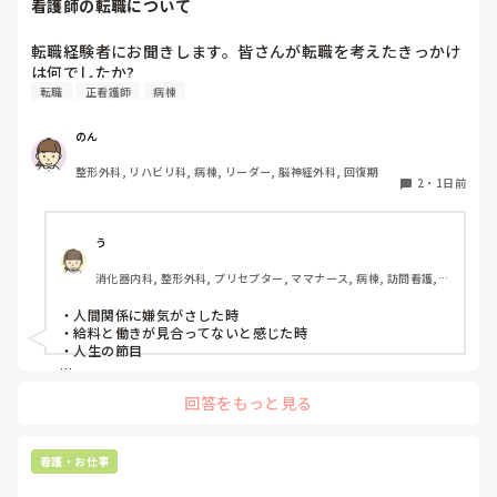
看護師の転職について
がいいんじゃないの？」と声をかけても、「記録終わってな
いんで」と。。。

転職経験者にお聞きします。皆さんが転職を考えたきっかけ
早く色々覚えたい！という、意欲があまり感じられず…これ
は何でしたか?
はPNS云々よりも、その新人の性格かな？とも思いました
転職
正看護師
病棟
が、ほとんどの新人に当てはまりました。。。時代柄でしょ
うか？？

のん
私はどちらかといえば、PNSは好きじゃありません。

でもPNSでやれというからには、もっと業務量に見合った、
整形外科, リハビリ科, 病棟, リーダー, 脳神経外科, 回復期
新人を指導しながら業務ができるゆとりが欲しいです。

2
・
1日前
PNSもそうじゃないのも経験している方は、どちらの方が良
いと思いますか？
う
消化器内科, 整形外科, プリセプター, ママナース, 病棟, 訪問看護, 
リーダー, 消化器外科, 一般病院
・人間関係に嫌気がさした時

・給料と働きが見合ってないと感じた時

・人生の節目

回答をもっと見る
看護・お仕事