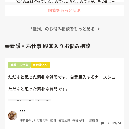
①②の本は持っていないのでわからないのですが、その他に
「こどもの病気の地図帳」という本にも皮疹の写真が載ってい
回答をもっと見る
て、分かりやすいそうですよ！
「怪我」のお悩み相談をもっと見る
👑看護・お仕事 殿堂入りお悩み相談
看護・お仕事
👑殿堂入り
ただふと思った素朴な質問です。自費購入するナースシュー
ズ(職場で使用し...
ただふと思った素朴な質問です。

自費購入するナースシューズ(職場で使用してる靴)っていく
ナースシューズ
シューズ
らくらいのものをどのくらいの期間使用していますか？

one
わたしの職場の指定は「白のスニーカー」。

呼吸器科, その他の科, 病棟, 老健施設, 神経内科, 一般病院
すぐに汚くなるので1,500円は絶対に超えたくない思いがあ
32
・
09/24
り笑、商店街の靴屋さんやネットで安く見つけた時に買って