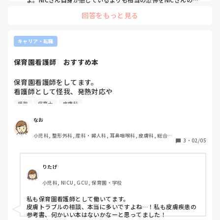
体と人格は受けてるのですから。情けないことはないからね。
回答をもっと見る
キャリア・転職
保育園看護師　おすすめ本
保育園看護師をしてます。

看護師として怪我、発熱対応や

もっとも多いのが皮膚トラブルです。

怪我
保育士
皮膚科
蕁麻疹、発疹、湿疹

皮膚科勤めもなくかといって

なお
浅い知識では限界もあります。

小児科, 整形外科, 産科・婦人科, 耳鼻咽喉科, 皮膚科, 総合診
おすすめ本として

3
・
02/05
療科, その他の科, 学生, NICU, 検診・健診
皮膚疾患の写真もしっかりあり

尚且つ保護者、保育士さんへの説明、指導つきの本でおすす
めはあるでしょうか？

りたげ
検索していると

小児科, NICU, GCU, 保育園・学校
①「診療所で診る子どもの皮膚疾患」

②「よくみる子供の皮膚疾患」がおすすめででてきますが

私も保育園看護師として働いてます。

どちらがおすすめでしょうか？

皮膚トラブルの相談、本当に多いですよね…！私も皮膚疾患の
またその他あったら知りたいです

参考書、何かいい本はないかなーと思ってました！
