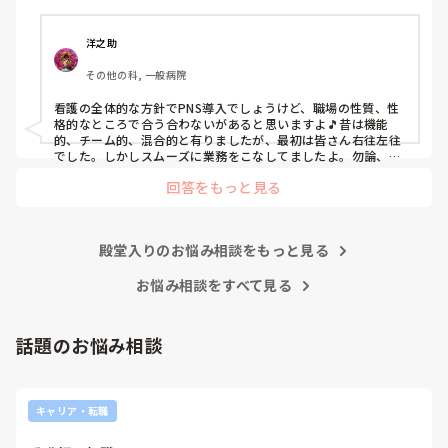
ぶっちゃけ、新人のレベルにかなりの差が出ているなぁと感
じざるを得ませんでした。

色々な病棟に入院したことのある患者さんも、「(私が異動
洋之助
する前の病棟の方が)新人が患者から見てもよく動けてた
その他の科, 一般病院
よ」と言っていました。

現病棟はPNSだけれども、結局は忙しくて、新人の面倒を見
看護の全体的な方針でPNS導入でしょうけど、職場の性質、性
てられず、清潔ケアや単純に点滴を繋げてくるなど、簡単な
格的なところで合う合わないがあると思いますよ🎵昔は機能
仕事しか新人にさせていませんでした。PNSを廃止した病棟
的、チーム的、混合的と有りましたが、最初は皆さん右往左往
では、イベントは必ずと言っていいほど新人に担当させて、
でした。しかしスムーズに業務をこなしてましたよ。勿論、指
導する事も😉🆗✨でしたよ🎵どうしてもPNSの導入なら皆さん
指導者やリーダーが責任持って指導することで、新人ができ
回答をもっと見る
と意見交換を行うべきと思いますよ🎵それに人手が足りないの
ることがどんどん増えていったと思っています。

は昔から口癖のように言われていますよ🎵人手が足りない分は
現在の病棟はスタッフの人数が少ないので、1ペアで患者14
足りるように業務をこなしている人もいます。意欲的でない新
人とか受け持つことも当たり前な感じです。

人も昔からいますのでね🎵とどのつまり看護師が自分の仕事へ
朝の情報収集にも時間がかかり、結果、患者のことがわから
殿堂入りのお悩み相談をもっと見る
の向き合い方になると思いますよ🎵僕は昔の人間なので、昔は
ないという状況になります。新人も放置されるのなら、PNS
良かったよしか言えませんが、今と比べると個人的な動きが多
いと思います。昔は患者様、スタッフ全員に目を配れる人が沢
お悩み相談をすべて見る
の意味があるのか疑問です。

山いて新人の指導もしっかりしていましたし、新人さんも答え
先日も、入職して10ヶ月経つけど造影MRIの検査出しをした
てくれましたよ🎵今のアナタに出来るでしょうか⁉️物事の良し
事がなく、やり方がわからない新人さんが、先輩に「今まで
悪しの批判は簡単です。僕も出来ます。自分で何か解決策があ
話題のお悩み相談
やったことないの！？もう10ヶ月なんだから、未経験なこと
るなら実施してみてはどうでしょうか⁉️そういう事と思います
は自分から積極的に言って！」と言われていて、そんな無茶
よ🎵人の命は地球より重いと言った人がいます。ならば１人で
抱えるのは到底ムリですね🎵ならば皆で抱えましょうね🎵僕の
な…と思いました。

持論ですけど、頑張って👊😆🎵
新人さんが可愛そう、と感じることもある反面、ペアの先輩
キャリア・転職
が何か処置をしているけど、ペアの新人はのんびり記録して
いて、「(処置を)やったことあるの？無いなら見学したほう