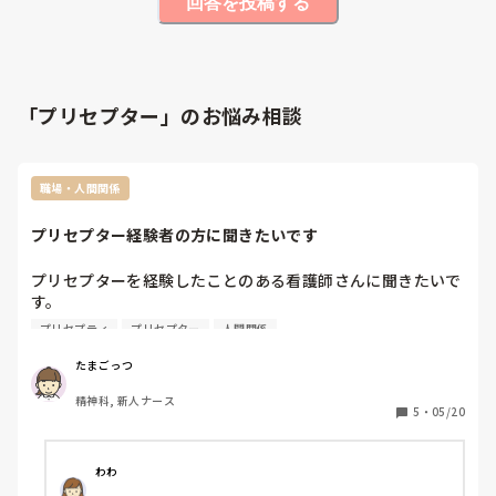
回答を投稿する
「プリセプター」のお悩み相談
職場・人間関係
プリセプター経験者の方に聞きたいです
プリセプターを経験したことのある看護師さんに聞きたいで
す。

私は新卒なのでプリセプターの方に色々と教えてもらってい
プリセプティ
プリセプター
人間関係
るのですが、入社初期は笑顔で優しく教えていただいてお
り、褒めてくださったり、アドバイスなんかをしてくださっ
たまごっつ
たりと親身に接してくださっていました。しかし、最近は少
精神科, 新人ナース
し冷たいような接し方です。他の看護師の方には笑顔やユー
5
・
05/20
モアな接し方なのですが、、

多忙だったりプリセプティに対して指導の一環としてそうい
う接し方なのかなと思うようにしてますが、プリセプター経
わわ
験者から見てこれは私に何か思うことがあるのでしょうか？