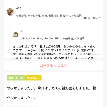
らくらいのものをどのくらいの期間使用していますか？

one
わたしの職場の指定は「白のスニーカー」。

呼吸器科, その他の科, 病棟, 老健施設, 神経内科, 一般病院
すぐに汚くなるので1,500円は絶対に超えたくない思いがあ
32
・
09/24
り笑、商店街の靴屋さんやネットで安く見つけた時に買って
半年〜1年未満で交換しています。

M
職場の人が「ナースシューズに3000円以上は出せない」っ
プリセプター, 病棟, リーダー, NICU, 一般病院, 大学病院
て言ってて、わたしの倍額は出せるのか！とびっくりしたの
で、世の皆さんはどうなのかなと…🤔
おつかれさまです！私は1足3000円くらいのものをサイト買っ
てます。oneさんと同じく半年〜1年いかないくらい履いてま
す。毎回2足買って交互に履いて…というのをルーティンにし
てます。1500円で買えるのなら私も絶対そっちにしてると思う
ので良い買い物されてて羨ましいです！(笑)
回答をもっと見る
看護・お仕事
👑殿堂入り
やらかしました。。今日はじめての創処置をしました。物品
で滅菌の鑷子やハ...
やらかしました。。

今日はじめての創処置をしました。
