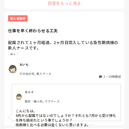
回答をもっと見る
担になっているようなら速やかに解熱を行います。高齢者の場
ング」と体温だけで判断するより、苦痛の程度、HR・RR、
合全身状態が悪くなるだけでなく廃用も進んでしまう可能性も
循環動態、呼吸状態、悪寒・シバリング、心肺予備能などを
あると思います。

見て、発熱による負荷が大きい場合に解熱する方が良いので
その患者さんがどうかとかその時の状況によって対応は様々あ
新人看護師
はないかと考えています。

ると思うので、この場合はこうするみたいなパターン的なもの
はあまり気にしなくても良いのかなと思います。
仕事を早く終わらせる工夫
また、感染性発熱でセットポイントが上昇している段階、特
に悪寒や末梢冷感がある患者さんへのクーリングは、患者さ
配属されて１ヶ月経過、2ヶ月目突入している急性期病棟の
んが希望する場合を除いて積極的に行うメリットがあまりな
新人ナースです。

いのでは？とも感じています。

他の病棟の同期は4、5人受け持っている中まだ2人しか受け
新人
持っていません。

皆さんは感染症による発熱時、

しかも、2人受け持ちで平均1～3時間は残業しています。3
「解熱剤を使う・使わない」

おいも
人目に入れないことに焦りを感じています。

「クーリングする・しない」

その他の科, 新人ナース
を何を基準に判断していますか？

1
・
19時間前
皆さんの仕事を早く終わらせるために工夫してること教えて
病棟や救急、ICUなど、それぞれの現場での考え方も聞いて
みたいです。
カリイ
産科・婦人科, ママナース
こんにちは。

4月から配属ではないのでしょうか？それとも7月から受け持ち
を持ち始めたという事でしょうか？

他病棟と比べる必要は全くないと思いますよ。
