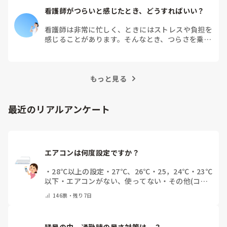
看護師がつらいと感じたとき、どうすればいい？
看護師は非常に忙しく、ときにはストレスや負担を
感じることがあります。そんなとき、つらさを乗り
越えるためにはどうすればよいでしょうか？この記
事では、看護師がつらさを感じたときの対処法や秘
訣を紹介します。
もっと見る
最近のリアルアンケート
エアコンは何度設定ですか？
・
28℃以上の設定
・
27℃、26℃
・
25，24℃
・
23℃
以下
・
エアコンがない、使ってない
・
その他(コメ
ントで教えてください)
146
票・
残り7日
猛暑の中、通勤時の暑さ対策は…？