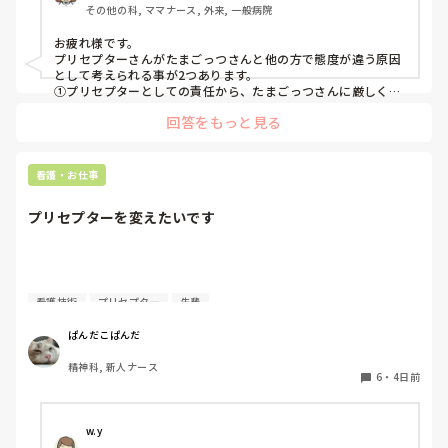
その他の科, ママナース, 外来, 一般病院
それともその方の性格なのでしょうか？

お疲れ様です。

また、プリセプターはプリセプティのどのようなところをよ
プリセプターさんがたまごっつさんと他の方で態度が違う原因
く見ているのでしょうか？質問ばかりですみません。参考に
として考えられる事が2つあります。

①プリセプターとしての責任から、たまごっつさんに厳しくし
て成長してほしいという思いを上手に表現できていない

回答をもっと見る
②たまごっつさんの言動や態度面が合わない

プリセプターはプリセプティの技術や知識の獲得度具合、接
遇、性格、他のスタッフからの評判を見ています。どのように
看護・お仕事
指導したらのびるかは新人さんそれぞれです。

プリセプターさんも3年目などの若い方であれば、自身も余裕
プリセプターを変えたいです
がないかもしれません。もしかしたら思うように指導ができず
に悩んでいるかもしれません。

②の理由でしたら、今一度馴れ馴れしい言動をとっていなかっ
たか振り返ってみてください。問題なかったらプリセプターさ
質問失礼します。

んが大人の対応をできていないかもです。所詮他人なので合わ
看護技術
プリセプター
先輩
なくても大丈夫です。

4月に入職してまだ少ししか経っていないのですが、プリセ
ぱんだこぱんだ
頑張ってください。

プターを変えたいと考えています。ただ、同じ病棟の先輩で
精神科, 新人ナース
もあるため、なかなか相談することができません。

6
・
4日前
私はもともと人見知りで、自分から悩みや相談事を人に話す
ことが苦手なタイプです。

w.y