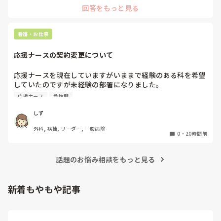
回答をもっと見る
まず、同じ病棟の先輩達はどうしていますか？先輩と比較して
足りない、時間がかかるのはどんな部分ですか？

私の想像にすぎませんが、多分準備が足りないか遅いと思いま
す。

看護・お仕事
前日受け持ちがわかるなら、やりそうな処置等、手順や必要物
品、物品の位置まで予習してから出勤します。4月入職なら今
応援ナースの契約変更について
まで見学したり、マニュアルをみて先輩から教わってきた事の
ストックがありますよね！是非活用して下さい‼︎

応援ナースを現在していますがいままで経験のある科を希望
これは私が新人時代、先輩に言われたことなのですが「そもそ
していたのですが未経験の部署になりました。

も超勤する前提で仕事してるよね？終わらせようとしてるな
急性期なのもあって夜勤が不安で日勤のみに変更してもらう
ら、その動きにはならないよ。」と。今なら言いたいことがわ
応援ナース
急性期
か、期間を短くしてもらおうかと考えています。契約後に内
かりますが…。

超勤の手当はもらえますか？新人は超勤もらえなかったり、も
容変更された経験のある方はいますか？

しず
らえれば先輩達からブーイングと良いこと無しなので、とにか
その場合給料も変更になりますか？
く定時過ぎには終わるに限ります。一度先輩に相談しつつ、準
外科, 病棟, リーダー, 一般病院
0
・
20時間前
備や予習をして挑みましょう！
話題のお悩み相談をもっと見る
新着もやもや記事