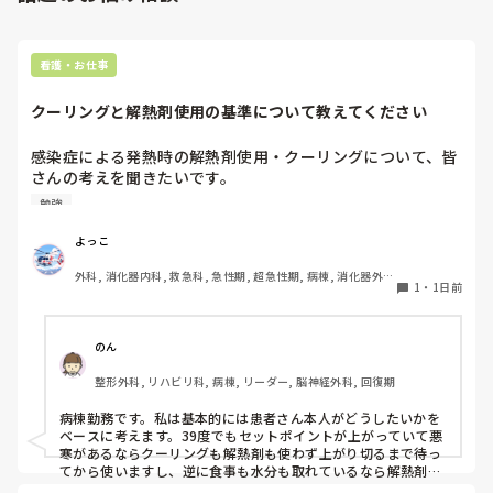
は自分から積極的に言って！」と言われていて、そんな無茶
よ🎵人の命は地球より重いと言った人がいます。ならば１人で
抱えるのは到底ムリですね🎵ならば皆で抱えましょうね🎵僕の
な…と思いました。

持論ですけど、頑張って👊😆🎵
新人さんが可愛そう、と感じることもある反面、ペアの先輩
看護・お仕事
が何か処置をしているけど、ペアの新人はのんびり記録して
いて、「(処置を)やったことあるの？無いなら見学したほう
クーリングと解熱剤使用の基準について教えてください
がいいんじゃないの？」と声をかけても、「記録終わってな
いんで」と。。。

感染症による発熱時の解熱剤使用・クーリングについて、皆
早く色々覚えたい！という、意欲があまり感じられず…これ
さんの考えを聞きたいです。

はPNS云々よりも、その新人の性格かな？とも思いました
が、ほとんどの新人に当てはまりました。。。時代柄でしょ
勉強
例えば、感染症で39℃前後の発熱があり、抗菌薬を開始した
うか？？

ばかりの患者さんがいるとします。当然、原因がすぐに改善
よっこ
私はどちらかといえば、PNSは好きじゃありません。

するわけではないため、解熱剤を使用して一時的に解熱して
でもPNSでやれというからには、もっと業務量に見合った、
外科, 消化器内科, 救急科, 急性期, 超急性期, 病棟, 消化器外
も、効果が切れれば再度発熱する可能性があります。

新人を指導しながら業務ができるゆとりが欲しいです。

1
・
1日前
科, 一般病院
特に高齢者の場合、

PNSもそうじゃないのも経験している方は、どちらの方が良
・高熱が持続することで代謝・酸素消費量が増え、循環・呼
いと思いますか？
のん
吸への負担や体力消耗につながる

整形外科, リハビリ科, 病棟, リーダー, 脳神経外科, 回復期
・一方で、解熱剤で一度下がったあと再び発熱すると、悪寒
やシバリングを伴うこともあり、体温が上下する過程自体も
病棟勤務です。私は基本的には患者さん本人がどうしたいかを
負担になる

ベースに考えます。39度でもセットポイントが上がっていて悪
という両面があると思っています。

寒があるならクーリングも解熱剤も使わず上がり切るまで待っ
てから使いますし、逆に食事も水分も取れているなら解熱剤は
使わないかもしれません。発熱そのものが循環器や呼吸器の負
そのため、「○℃以上だから解熱剤」「発熱したからクーリ