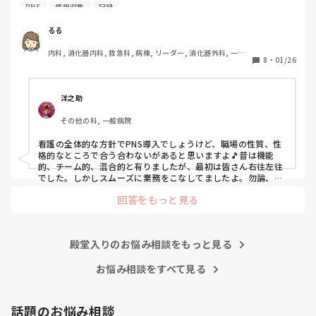
PNS
情報収集
記録
私の病院は３年前からPNSを導入して、一部の病棟はその
後、PNSを廃止しました。

るる
私は、そのPNSを廃止した病棟からまだPNSをやっている病
内科, 消化器内科, 救急科, 病棟, リーダー, 消化器外科, 一般
棟に9月に異動してきました。

8
・
01/26
病院
ぶっちゃけ、新人のレベルにかなりの差が出ているなぁと感
じざるを得ませんでした。

色々な病棟に入院したことのある患者さんも、「(私が異動
洋之助
する前の病棟の方が)新人が患者から見てもよく動けてた
その他の科, 一般病院
よ」と言っていました。

現病棟はPNSだけれども、結局は忙しくて、新人の面倒を見
看護の全体的な方針でPNS導入でしょうけど、職場の性質、性
てられず、清潔ケアや単純に点滴を繋げてくるなど、簡単な
格的なところで合う合わないがあると思いますよ🎵昔は機能
仕事しか新人にさせていませんでした。PNSを廃止した病棟
的、チーム的、混合的と有りましたが、最初は皆さん右往左往
では、イベントは必ずと言っていいほど新人に担当させて、
でした。しかしスムーズに業務をこなしてましたよ。勿論、指
導する事も😉🆗✨でしたよ🎵どうしてもPNSの導入なら皆さん
指導者やリーダーが責任持って指導することで、新人ができ
回答をもっと見る
と意見交換を行うべきと思いますよ🎵それに人手が足りないの
ることがどんどん増えていったと思っています。

は昔から口癖のように言われていますよ🎵人手が足りない分は
現在の病棟はスタッフの人数が少ないので、1ペアで患者14
足りるように業務をこなしている人もいます。意欲的でない新
人とか受け持つことも当たり前な感じです。

人も昔からいますのでね🎵とどのつまり看護師が自分の仕事へ
朝の情報収集にも時間がかかり、結果、患者のことがわから
殿堂入りのお悩み相談をもっと見る
の向き合い方になると思いますよ🎵僕は昔の人間なので、昔は
ないという状況になります。新人も放置されるのなら、PNS
良かったよしか言えませんが、今と比べると個人的な動きが多
いと思います。昔は患者様、スタッフ全員に目を配れる人が沢
お悩み相談をすべて見る
の意味があるのか疑問です。

山いて新人の指導もしっかりしていましたし、新人さんも答え
先日も、入職して10ヶ月経つけど造影MRIの検査出しをした
てくれましたよ🎵今のアナタに出来るでしょうか⁉️物事の良し
事がなく、やり方がわからない新人さんが、先輩に「今まで
悪しの批判は簡単です。僕も出来ます。自分で何か解決策があ
話題のお悩み相談
やったことないの！？もう10ヶ月なんだから、未経験なこと
るなら実施してみてはどうでしょうか⁉️そういう事と思います