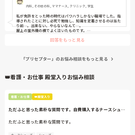
させられて』などと言ってるみたいです。

れたり、定期的に悩みや困っていることを聞いてくれたりす
話しかけやすい先輩はいますか？

内科, その他の科, ママナース, クリニック, 学生
そのようなことを言われてしまうと教える側として指導する
る存在だと思っていました。しかし、実際にはそのような関
のも嫌になってしまいます。

わりはなく、面談などもありません。そのため、ずっと距離
今は大事な時なので、色んな事に悩むのはよく分かります。

私が免許をとった時の時代はパワハラしかない職場でした。指
を感じています。

変えて欲しいって言ったあとの環境が悪いほうに変わってしま
導されたことに対し必死で勉強し、知識を定着させるのは当た
他には先輩が『なんでここを観察したの？』などと聞いただ
わないか心配なので、その日にフォローについてくれた先輩に
り前…。出来ない、やらないなんて…。

話しかけたら良いのかなって思います。

けみたいですが、威圧的で苦手と言いふらしてるみたいで
屋上の室外機の横でよく泣いたものです。

一方で、他の先輩方は普段の会話の中で「何か困っているこ
昔と同じようには今は出来ませんが、やたらと権利を訴えて来
す。

とはない？」と気にかけてくださることが多く、そのような
プリセプターが付くのが1番いいですが、あまり関わり方を知
回答をもっと見る
ますよね。

プリセプターが疾患についても学習するように指導したとこ
関わりを感じています。しかし、プリセプターに対してはそ
らなそうなので。私なら、プリセプターに話を聞きたいところ
確かに時代は変わり、働きやすい環境にはなってきましたが、
ろ、学生の時実習などで書いたものでいいですか？など意欲
のような印象を持てません。

ですが‥。

ちょっとそれは違うかなと思うこともいっぱいですね。

がありません。

言い方1つで相手の取り方も変わるけど、そうとるかと悩みま
パンダコパンダさんの今の状況が良くなっていることを願って
「プリセプター」のお悩み相談をもっと見る
これは私の考え方がおかしいだけなのでしょうか。それと
す。

今時の子って感じなんでしょうが‥

褒めて褒めて育てよう作戦を決行しております。また、話しや
も、どこのプリセプターもこのような関わり方が一般的なの
すい環境でたわいもない会話もとっているつもりですが、若い
皆さんはどのように指導してるか参考にしたいので教えて頂
でしょうか。

子はウザっととる事もあります。

👑看護・お仕事 殿堂入りお悩み相談
きたいです。。
寄り添った看護というのを新人にも寄り添った指導かな(笑)
プリセプターを変えたいと思っていますが、今の時期に変更
をお願いすると、同じ病棟で働く先輩後輩という関係もあり
ますし、今後も教えていただく立場なので、とても気まずく
看護・お仕事
👑殿堂入り
なってしまうのではないかと不安で、なかなか言い出せませ
ん。

ただふと思った素朴な質問です。自費購入するナースシュー
ズ(職場で使用し...
このような場合、どうしたらよいでしょうか。

ただふと思った素朴な質問です。

長文の質問失礼します🙇‍♀️
自費購入するナースシューズ(職場で使用してる靴)っていく
ナースシューズ
シューズ