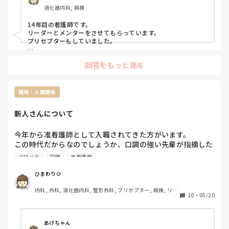
消化器内科, 病棟
プリセプターを変えたいと思った理由は、プリセプターとの
距離感です。

14年目の看護師です。

リーダーとメンターをさせてもらっています。

入職してすぐのオリエンテーションや研修でプリセプター制
プリセプターもしていました。

度について説明は受けていましたが、他病棟の同期はすでに
私は、今メンターしているのでプリセプターにプリセプティー
自分のプリセプターを知っている中で、私だけ6月頃まで誰
回答をもっと見る
のことを聞いたりしています。

がプリセプターなのか知りませんでした。知ったきっかけ
プリセプティーにも自分から話しかけています。

も、教育担当師長との面談でした。プリセプター本人から直
接伝えてもらえなかったこともあり、その頃からずっと距離
プリセプターの役割は、パンダコパンダさんのイメージどおり
職場・人間関係
を感じています。

です。ただ、勤務的にプリセプターと同じ日をしょっちゅう作
れないので、プリセプターを中心に教えたりフォローしていま
新人さんについて
すが、みんなで１年生を教えるみたいなかんじです。

また、人見知りな性格もあって、研修で学んだ看護技術を練
何に悩んでいるのか、どんな技術が苦手なのかなどはプリセプ
習するために先輩へお願いすることが「迷惑ではないか」と
ターを窓口にしている感じです。

今年から准看護師として入職されてきた方がいます。

思ってしまい、なかなか声をかけることができません。その
この時代だからなのでしょうか、口調の強い先輩が指摘した
点については、自分自身でも改善しなければいけないと思っ
プリセプターが自分の役割を分かっていないのか、自分がプリ
らその日のうちに『あれはパワハラになります』と新人は上
ています。

セプターになっていること自体分かっていないのかもしれませ
パワハラ
研修
准看護師
に指摘、その先輩は上から指導方法について指摘されていた
ん。

先輩に話しかけずらいのは良く分かりますが、自分がプリセプ
ようです。もちろん、先輩は『そんな事言われるならもう何
一方で、プリセプターは放任主義なのか、研修内容や看護技
ひまわり🌻
ティーになっていること挨拶にいきましたか？

も言いません』となってしまいました‥

術の練習状況について聞かれることはほとんどありません。
内科, 外科, 消化器内科, 整形外科, プリセプター, 病棟, リー
また時間内で院外研修に参加しているため、報告書を提出す
「今のうちに練習した方がいいよ」と言われることはありま
10
・
05/20
今は８月なので、パンダコパンダさんの状況が良くなっている
ダー, 消化器外科
るのですがその報告書も1枚きりの半分も達さない量でし
すが、それ以上の関わりは特にありません。

といいなって思います。

た。それを上から指導するように私は言われ教えましたが、
あなたが考えている、同じ病棟だから言いにくいって分かりま
す。私なら、変えたいってことは言わずに周りにいる先輩に聞
影でその新人は『お願いもしてないのに』『勝手に研修参加
私のイメージでは、プリセプターは一緒に技術練習をしてく
あけちゃん
いたり技術練習の相手をお願いします。
