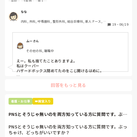
外科
1年目
新人
物品で滅菌の鑷子やハサミを使ったのですが、

ゴミと一緒に、ノリで鑷子達を捨てました。。

なな
患者に使用した物品は使い捨て、という認識が頭の中にあっ
内科, 外科, 呼吸器科, 整形外科, 総合診療科, 新人ナース, 脳
て…。

19
・
06/19
神経外科, 慢性期, 回復期
プリセプターに

「普通鑷子捨てる！？明らかに使い捨てて良いような安物じ
ムーさん
ゃないよね？」

その他の科, 離職中
「そんなミスした新人、あなたが初めてだよ」

と言われました。。

えー。私も捨てたことありますよ。

私はクーパー

たしかに、よくよく考えてみれば

ハザードボックス閉めてたのをこじ開けるはめに。

手術室で使った物品も全部滅菌して使いまわすし、

これは私じゃないけど、患者さんのガラケーを洗濯ものと一緒
滅菌の種類とかも学校で習ったはずなのに

回答をもっと見る
に出しちゃったり。(これは問題か💦)
なんで頭回らなかったんだろう😭

市長さんは、

看護・お仕事
👑殿堂入り
患者さんに迷惑かけたわけじゃないから大丈夫、

と慰めてくれましたが、、

PNSとそうじゃ無いのを両方知っている方に質問です。ぶっ
自分が情けなくて情けなくて😭

ちゃけ、どっち...
明日からの勤務が怖い笑

PNSとそうじゃ無いのを両方知っている方に質問です。ぶっ
ちゃけ、どっちがいいですか？

こんなバカな私をせめて笑い飛ばしてください笑