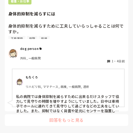
看護・お仕事
身体的抑制を減らすには
身体的抑制を減らすために工夫していらっしゃることは何で
すか。

認知症の患者さんが多く入院しておられることも影響し、身
正看護師
病院
病棟
体的抑制をなかなか減らせずにいます。
dog person 🐕
外科, 一般病院
1
・
4日前
もちくろ
リハビリ科, ママナース, 病棟, 一般病院, 透析
私の病院では身体抑制を減らすために出来るだけスタッフで協
力して見守りの時間を増やすようにしていました。日中は車椅
子でホールに連れてきて見守りして過ごすなどの工夫をしてい
ました。また、抑制ではなく背面や足元にセンサーを設置した
り、転倒虫を付けたりして対応していました。他には抑制が必
回答をもっと見る
要な原因（Baカテーテル、mgカテーテル、点滴など）があれ
ば早めに撤去して解除していました。