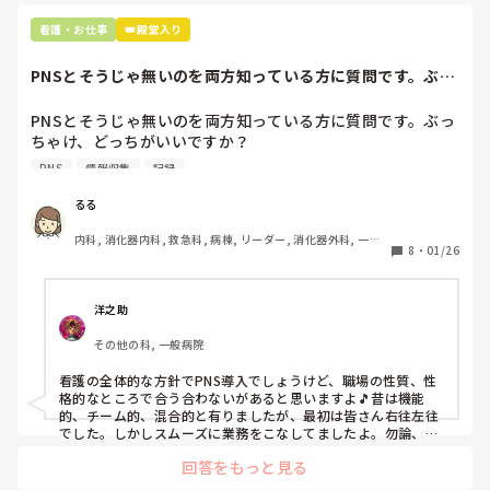
市長さんは、

看護・お仕事
👑殿堂入り
患者さんに迷惑かけたわけじゃないから大丈夫、

と慰めてくれましたが、、

PNSとそうじゃ無いのを両方知っている方に質問です。ぶっ
自分が情けなくて情けなくて😭

ちゃけ、どっち...
明日からの勤務が怖い笑

PNSとそうじゃ無いのを両方知っている方に質問です。ぶっ
ちゃけ、どっちがいいですか？

こんなバカな私をせめて笑い飛ばしてください笑
PNS
情報収集
記録
私の病院は３年前からPNSを導入して、一部の病棟はその
後、PNSを廃止しました。

るる
私は、そのPNSを廃止した病棟からまだPNSをやっている病
内科, 消化器内科, 救急科, 病棟, リーダー, 消化器外科, 一般
棟に9月に異動してきました。

8
・
01/26
病院
ぶっちゃけ、新人のレベルにかなりの差が出ているなぁと感
じざるを得ませんでした。

色々な病棟に入院したことのある患者さんも、「(私が異動
洋之助
する前の病棟の方が)新人が患者から見てもよく動けてた
その他の科, 一般病院
よ」と言っていました。

現病棟はPNSだけれども、結局は忙しくて、新人の面倒を見
看護の全体的な方針でPNS導入でしょうけど、職場の性質、性
てられず、清潔ケアや単純に点滴を繋げてくるなど、簡単な
格的なところで合う合わないがあると思いますよ🎵昔は機能
仕事しか新人にさせていませんでした。PNSを廃止した病棟
的、チーム的、混合的と有りましたが、最初は皆さん右往左往
では、イベントは必ずと言っていいほど新人に担当させて、
でした。しかしスムーズに業務をこなしてましたよ。勿論、指
導する事も😉🆗✨でしたよ🎵どうしてもPNSの導入なら皆さん
指導者やリーダーが責任持って指導することで、新人ができ
回答をもっと見る
と意見交換を行うべきと思いますよ🎵それに人手が足りないの
ることがどんどん増えていったと思っています。

は昔から口癖のように言われていますよ🎵人手が足りない分は