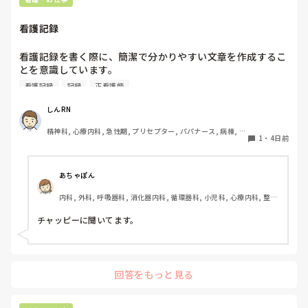
いと思いますか？
看護記録
看護記録を書く際に、簡潔で分かりやすい文章を作成するこ
とを意識しています。

しかし忙しい日は、必要な情報を漏れなく記録することとの
看護記録
記録
正看護師
バランスが難しいと感じています。

皆さんは看護記録を効率よく作成するために工夫しているこ
しんRN
とはありますか。
精神科, 心療内科, 急性期, プリセプター, パパナース, 病棟, 老
1
・
4日前
健施設, リーダー, 慢性期, 派遣
あちゃぽん
内科, 外科, 呼吸器科, 消化器内科, 循環器科, 小児科, 心療内科, 整形
外科, 産科・婦人科, 耳鼻咽喉科, 皮膚科, 泌尿器科, リハビリ科, 総
合診療科, 救急科, 超急性期, ICU, CCU, HCU, その他の科, ママナー
チャッピーに聞いてます。
ス, 外来, 神経内科, 脳神経外科, NICU, 消化器外科, 一般病院, 慢性
期, 回復期, 終末期, オペ室, 透析, 検診・健診
回答をもっと見る