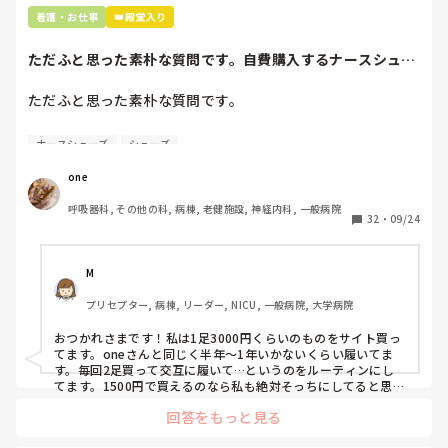
看護・お仕事
👑殿堂入り
ただふと思った素朴な質問です。自費購入するナースシュー
紙コップが浮かばず、上長にペットボトルを使うことを提案
ズ(職場で使用し...
してみたら「看護師としてありえない」「あまりに何も考え
ただふと思った素朴な質問です。

ていない意見だ」と切って捨てられました笑。ペットボトル
を使い回すということではその通りだと思います。
自費購入するナースシューズ(職場で使用してる靴)っていく
ナースシューズ
シューズ
らくらいのものをどのくらいの期間使用していますか？

one
わたしの職場の指定は「白のスニーカー」。

呼吸器科, その他の科, 病棟, 老健施設, 神経内科, 一般病院
すぐに汚くなるので1,500円は絶対に超えたくない思いがあ
32
・
09/24
り笑、商店街の靴屋さんやネットで安く見つけた時に買って
半年〜1年未満で交換しています。

M
職場の人が「ナースシューズに3000円以上は出せない」っ
プリセプター, 病棟, リーダー, NICU, 一般病院, 大学病院
て言ってて、わたしの倍額は出せるのか！とびっくりしたの
で、世の皆さんはどうなのかなと…🤔
おつかれさまです！私は1足3000円くらいのものをサイト買っ
てます。oneさんと同じく半年〜1年いかないくらい履いてま
す。毎回2足買って交互に履いて…というのをルーティンにし
てます。1500円で買えるのなら私も絶対そっちにしてると思う
ので良い買い物されてて羨ましいです！(笑)
回答をもっと見る