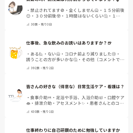
・
禁止されてます🚫
・
全くしません🙅
・
１５分前後
😊
・
３０分前後🤓
・
１時間はないくらい🤔
・
１時
間以上…😨
・
その他（コメントで教えて下さい）
30
票・
残り3日
仕事後、急な飲みのお誘いはありますか？🍺
・
ある🙋
・
ない🙅
・
コロナ前より減りました😢
・
誘うことの方が多いかな🤔
・
その他（コメントで教
えてください）
392
票・
残り2日
皆さんの好きな（得意な）日常生活ケア・看護は？
・
食事介助🍴
・
足浴や手浴、入浴介助🛀
・
口腔ケア
👄
・
排泄介助・アセスメント✨
・
患者さんとのコミ
ュニケーション😊
・
特にない
・
その他（コメント
430
票・
残り1日
で教えてください）
仕事終わりに自己研鑽のために勉強していますか