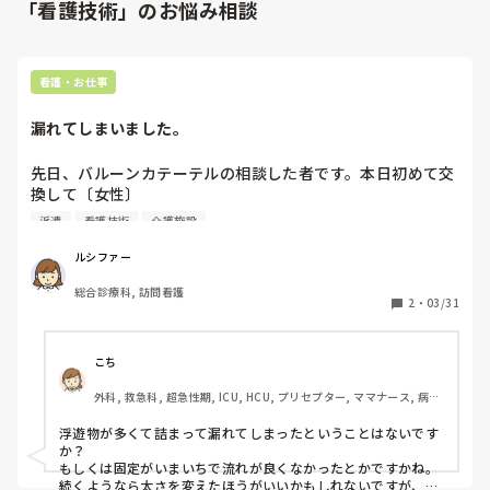
「看護技術」のお悩み相談
看護・お仕事
漏れてしまいました。
先日、バルーンカテーテルの相談した者です。本日初めて交
換して〔女性〕

なんとか入りましたが、訪問看護師からの申し送りにあった
派遣
看護技術
介護施設
ように尿もれしてしまい、パットはいつも当てているのです
が本人から指摘されました

ルシファー
尿漏れはやはり入れ方は浅かったりからでしょうか？サイズ
総合診療科, 訪問看護
は18です。細身の84歳の方です。
2
・
03/31
こち
外科, 救急科, 超急性期, ICU, HCU, プリセプター, ママナース, 病
棟, リーダー, 一般病院
浮遊物が多くて詰まって漏れてしまったということはないです
か？

もしくは固定がいまいちで流れが良くなかったとかですかね。
続くようなら太さを変えたほうがいいかもしれないですが、漏