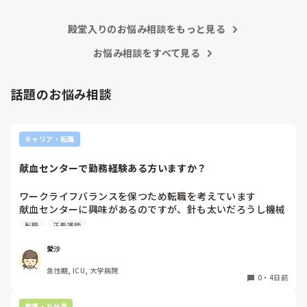
現在の病棟はスタッフの人数が少ないので、1ペアで患者14
足りるように業務をこなしている人もいます。意欲的でない新
人とか受け持つことも当たり前な感じです。

人も昔からいますのでね🎵とどのつまり看護師が自分の仕事へ
朝の情報収集にも時間がかかり、結果、患者のことがわから
殿堂入りのお悩み相談をもっと見る
の向き合い方になると思いますよ🎵僕は昔の人間なので、昔は
ないという状況になります。新人も放置されるのなら、PNS
良かったよしか言えませんが、今と比べると個人的な動きが多
いと思います。昔は患者様、スタッフ全員に目を配れる人が沢
お悩み相談をすべて見る
の意味があるのか疑問です。

山いて新人の指導もしっかりしていましたし、新人さんも答え
先日も、入職して10ヶ月経つけど造影MRIの検査出しをした
てくれましたよ🎵今のアナタに出来るでしょうか⁉️物事の良し
事がなく、やり方がわからない新人さんが、先輩に「今まで
悪しの批判は簡単です。僕も出来ます。自分で何か解決策があ
話題のお悩み相談
やったことないの！？もう10ヶ月なんだから、未経験なこと
るなら実施してみてはどうでしょうか⁉️そういう事と思います
は自分から積極的に言って！」と言われていて、そんな無茶
よ🎵人の命は地球より重いと言った人がいます。ならば１人で
抱えるのは到底ムリですね🎵ならば皆で抱えましょうね🎵僕の
な…と思いました。

持論ですけど、頑張って👊😆🎵
新人さんが可愛そう、と感じることもある反面、ペアの先輩
キャリア・転職
が何か処置をしているけど、ペアの新人はのんびり記録して
いて、「(処置を)やったことあるの？無いなら見学したほう
献血センターで勤務経験ある方いますか？
がいいんじゃないの？」と声をかけても、「記録終わってな
いんで」と。。。

ワークライフバランスを保つため転職を考えています

早く色々覚えたい！という、意欲があまり感じられず…これ
献血センターに興味があるのですが、針も太いだろうし機械
はPNS云々よりも、その新人の性格かな？とも思いました
操作あるしイメージが湧きません

が、ほとんどの新人に当てはまりました。。。時代柄でしょ
転職
正看護師
経験ある方いましたら、特別なスキルが必要かや働きやすさ
うか？？

など教えていただきたいです！
愛沙
私はどちらかといえば、PNSは好きじゃありません。

でもPNSでやれというからには、もっと業務量に見合った、
急性期, ICU, 大学病院
新人を指導しながら業務ができるゆとりが欲しいです。

0
・
4日前
PNSもそうじゃないのも経験している方は、どちらの方が良
看護・お仕事