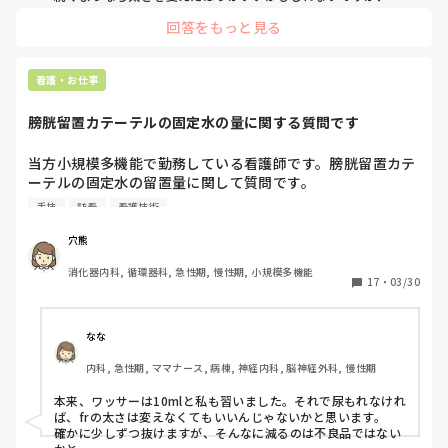
れる要素はそのくらいでしょうか、、、、
回答をもっと見る
看護・お仕事
膀胱留置カテーテルの固定水の量に関する質問です
当方小規模多機能で勤務している看護師です。膀胱留置カテ
ーテルの固定水の留置量に関して質問です。

手技
訪看
看護技術
私が病棟で勤めていた時は、バルーンの固定水は7〜10cc以
下までと学びました。

穴熊
消化器内科, 循環器科, 急性期, 慢性期, 小規模多機能
利用者さん(女性)の訪問看護師さんは固定水5ccだけで留置
17
・
03/30
するため、毎回バルーンが抜けかけて尿道口近くまで出てき
てしまっていました。排尿ができず肉眼でも分かるほど下腹
部が膨満している状態で毎回ショートステイに来られるの
なな
で、都度私の方で固定し直していましたが、最終的に私の方
内科, 急性期, ママナース, 病棟, 神経内科, 脳神経外科, 慢性期
で固定水を8ccに増量してバルーン固定を行いました。

固定水を増やして以降、バルーンが抜けることもなく尿流出
本来、ワッサーは10mlと私も習いました。それで尿もれなけれ
も良好でした。

ば、frの太さは変えなくてもいいんじゃないかと思います。

確かに少しずつ抜けますが、そんなに減るのは不良品ではない