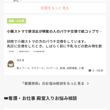
上記を訪問看護師へ伝えると「ワッサーは抜けてしまうから
増やすのではなく、Fr含めDrと相談が必要ではないでしょう
回答をもっと見る
か？」と言われました。

私はその方の手技が原因で利用者さんに負担がかかっている
と考えていますが、その方はそのようには思っていないよう
看護・お仕事
です。

訪問看護師の方に質問ですが「ワッサーの量」をわざわざ往
小腸ストマで便流出が頻繁の人のパウチ交換で紙コップで受
診医に報告する必要があるのでしょうか？

けてもらうのはア...
また、私も3年ほど現場を離れていたので、私が知らない間
訪問で小腸ストマの方のパウチ交換をしています。

に「バルーンの固定水は5ccが望ましい」といったエビデン
先日に交換をしたとき、しばらく前に牛乳などの飲み物を飲
スができたのでしょうか？その辺りも含めて教えていただけ
んだとのことで、そのせいか10秒に1回ほど水様便が流出や
ればと思います。よろしくお願いいたします🙇‍♀️
手技
看護技術
訪問看護
噴き出たりしていました。

利用者に協力してもらいガーゼで押さえてもらっていても、
さとえ
量が多くすぐに滲みてきてしまいました。

新人ナース, ママナース, パパナース, 病棟, 訪問看護, 介護施
そのためにパウチの下部が便で汚れて清潔にし、乾燥させる
0
・
8日前
設, 学生, 離職中, 一般病院, 大学病院, 保育園・学校, 派遣, 小
ことが困難でした。

規模多機能
流出する便を何かで受け止められれば、ストマ下部が汚れな
「看護技術」のお悩み相談をもっと見る
いで済むかと思ったのですが、使い捨ての紙コップはどうで
しょうか？

👑看護・お仕事 殿堂入りお悩み相談
ストマは極端な清潔操作を求められる部位ではないので、一
般的な紙コップをストマにくっつけて便を受けても問題ない
ように考えましたが、何か問題点は考えられるでしょうか？
