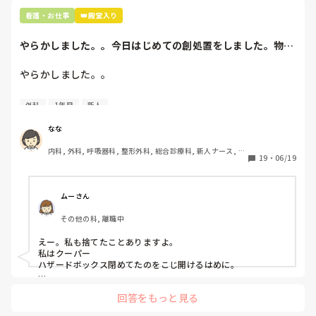
看護・お仕事
👑殿堂入り
やらかしました。。今日はじめての創処置をしました。物品
で滅菌の鑷子やハ...
やらかしました。。

今日はじめての創処置をしました。

外科
1年目
新人
物品で滅菌の鑷子やハサミを使ったのですが、

ゴミと一緒に、ノリで鑷子達を捨てました。。

なな
患者に使用した物品は使い捨て、という認識が頭の中にあっ
内科, 外科, 呼吸器科, 整形外科, 総合診療科, 新人ナース, 脳
て…。

19
・
06/19
神経外科, 慢性期, 回復期
プリセプターに

「普通鑷子捨てる！？明らかに使い捨てて良いような安物じ
ムーさん
ゃないよね？」

その他の科, 離職中
「そんなミスした新人、あなたが初めてだよ」

と言われました。。

えー。私も捨てたことありますよ。

私はクーパー

たしかに、よくよく考えてみれば

ハザードボックス閉めてたのをこじ開けるはめに。

手術室で使った物品も全部滅菌して使いまわすし、

これは私じゃないけど、患者さんのガラケーを洗濯ものと一緒
滅菌の種類とかも学校で習ったはずなのに

回答をもっと見る
に出しちゃったり。(これは問題か💦)
なんで頭回らなかったんだろう😭
