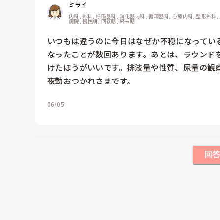
ミライ
内科, 外科, 呼吸器科, 消化器内科, 循環器科, 心療内科, 整形外科,
病院, 慢性期, 回復期, 終末期
いつもは違うのに今日はなぜか不穏になっている
なったことが数回あります。あとは、ラウンド
けたほうがいいです。排液量や性質、尿量の観
夜勤おつかれさまです。
06/05
回答