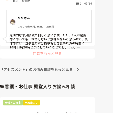
ICU, 一般病院
1
・
02/26
りりさん
内科, 呼吸器科, 病棟, 一般病院
定期的な水分摂取の促しと思います。ただ、1人が定期
的にやっても、継続しないと意味がないと思うので、具
体的には、食事量と水分摂取促しを食事以外の時間に
10時15時20時とかにしていくことでしょうか。

継続することができるよう、担当した看護師ができるよ
回答をもっと見る
うなシステム作りが重要かと思います
「アセスメント」のお悩み相談をもっと見る
👑看護・お仕事 殿堂入りお悩み相談
看護・お仕事
👑殿堂入り