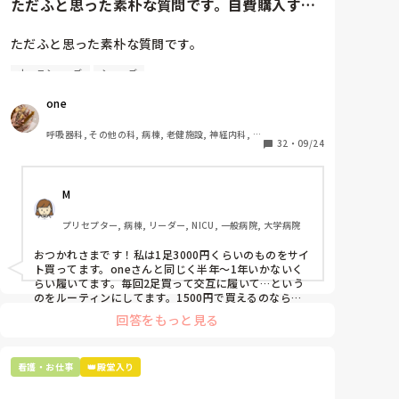
ただふと思った素朴な質問です。自費購入する
ナースシューズ(職場で使用し...
ただふと思った素朴な質問です。

ナースシューズ
シューズ
自費購入するナースシューズ(職場で使用してる靴)っ
ていくらくらいのものをどのくらいの期間使用してい
one
ますか？

呼吸器科, その他の科, 病棟, 老健施設, 神経内科, 一
わたしの職場の指定は「白のスニーカー」。

32
・
09/24
般病院
すぐに汚くなるので1,500円は絶対に超えたくない思
いがあり笑、商店街の靴屋さんやネットで安く見つけ
M
た時に買って半年〜1年未満で交換しています。

プリセプター, 病棟, リーダー, NICU, 一般病院, 大学病院
職場の人が「ナースシューズに3000円以上は出せな
い」って言ってて、わたしの倍額は出せるのか！とび
おつかれさまです！私は1足3000円くらいのものをサイ
っくりしたので、世の皆さんはどうなのかなと…🤔
ト買ってます。oneさんと同じく半年〜1年いかないく
らい履いてます。毎回2足買って交互に履いて…という
のをルーティンにしてます。1500円で買えるのなら私
も絶対そっちにしてると思うので良い買い物されてて羨
回答をもっと見る
ましいです！(笑)
看護・お仕事
👑殿堂入り