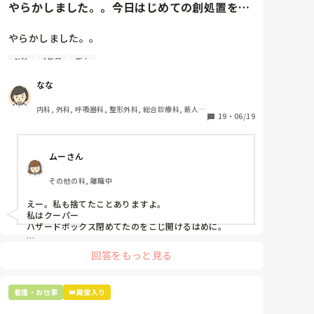
やらかしました。。今日はじめての創処置をし
ました。物品で滅菌の鑷子やハ...
やらかしました。。

外科
1年目
新人
今日はじめての創処置をしました。

物品で滅菌の鑷子やハサミを使ったのですが、

なな
ゴミと一緒に、ノリで鑷子達を捨てました。。

患者に使用した物品は使い捨て、という認識が頭の中
内科, 外科, 呼吸器科, 整形外科, 総合診療科, 新人ナ
にあって…。

19
・
06/19
ース, 脳神経外科, 慢性期, 回復期
プリセプターに

ムーさん
「普通鑷子捨てる！？明らかに使い捨てて良いような
安物じゃないよね？」

その他の科, 離職中
「そんなミスした新人、あなたが初めてだよ」

と言われました。。

えー。私も捨てたことありますよ。

私はクーパー

たしかに、よくよく考えてみれば

ハザードボックス閉めてたのをこじ開けるはめに。

手術室で使った物品も全部滅菌して使いまわすし、

これは私じゃないけど、患者さんのガラケーを洗濯もの
滅菌の種類とかも学校で習ったはずなのに

回答をもっと見る
と一緒に出しちゃったり。(これは問題か💦)
なんで頭回らなかったんだろう😭

市長さんは、

看護・お仕事
👑殿堂入り
患者さんに迷惑かけたわけじゃないから大丈夫、
