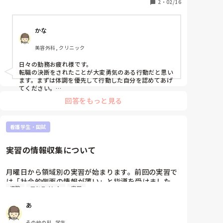
今の場所は周りの方たちにも恵まれて、とても精神的
2
・
02/16
に安定しています。でも学びたい気持ちもあり、経験
のために転職する方が今後のためになるでしょうか？
かな
美容外科, クリニック
日々の勤務お疲れ様です。

転職の決断をされたことが大変勇気のある行動だと思い
ます。まずは体調を優先して行動した自分を認めてあげ
てください。

回答をもっと見る
学びたい意欲があることもとても素晴らしいことだと思
います。最前線でバリバリ働いている方はとてもかっこ
よく見えますよね。私もそんな方に憧れて、病棟で働い
看護学生・国試
ていたいと悩みましたが身体的不調が出ては働くことも
できなくなってしまうので身を引きました。

実習の情報収集について
向き不向きは誰にでもありますし、デイサービスでの業
務も続けていけば経験になります。

焦らず、ご自身の体調を最優先してください。

月曜日から領域別の実習が始まります。前回の実習で
今の仕事を続けていくなかで、それでも諦めきれない思
は「社会的側面の情報が薄い」と指導を受けました。
いが残るようでしたら臨床に戻ることも良いと思います
退院
アセスメント
実習
いまいち社会的側面の情報というものがわかりませ
が、働けなくなってしまってはもったいないです。

ん。前回は退院先、使用している社会資源、家族の介
あ
臨床だから良い、デイサービスだから悪いということは
護量、自宅の構造（手すりの有無など）、退院や入院
無いと思いますよ。
についての想いなどの情報を取りました。他に取れる
その他の科, 学生