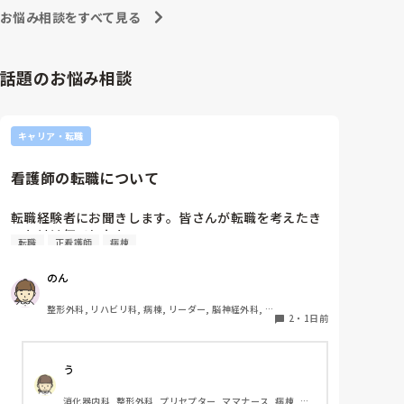
への向き合い方になると思いますよ🎵僕は昔の人間なの
朝の情報収集にも時間がかかり、結果、患者のことが
お悩み相談をすべて見る
で、昔は良かったよしか言えませんが、今と比べると個
わからないという状況になります。新人も放置される
人的な動きが多いと思います。昔は患者様、スタッフ全
のなら、PNSの意味があるのか疑問です。

員に目を配れる人が沢山いて新人の指導もしっかりして
先日も、入職して10ヶ月経つけど造影MRIの検査出し
いましたし、新人さんも答えてくれましたよ🎵今のアナ
話題のお悩み相談
をした事がなく、やり方がわからない新人さんが、先
タに出来るでしょうか⁉️物事の良し悪しの批判は簡単で
輩に「今までやったことないの！？もう10ヶ月なんだ
す。僕も出来ます。自分で何か解決策があるなら実施し
てみてはどうでしょうか⁉️そういう事と思いますよ🎵人
から、未経験なことは自分から積極的に言って！」と
の命は地球より重いと言った人がいます。ならば１人で
言われていて、そんな無茶な…と思いました。

キャリア・転職
抱えるのは到底ムリですね🎵ならば皆で抱えましょうね
新人さんが可愛そう、と感じることもある反面、ペア
🎵僕の持論ですけど、頑張って👊😆🎵
の先輩が何か処置をしているけど、ペアの新人はのん
看護師の転職について
びり記録していて、「(処置を)やったことあるの？無
いなら見学したほうがいいんじゃないの？」と声をか
けても、「記録終わってないんで」と。。。

転職経験者にお聞きします。皆さんが転職を考えたき
早く色々覚えたい！という、意欲があまり感じられ
っかけは何でしたか?
転職
正看護師
病棟
ず…これはPNS云々よりも、その新人の性格かな？と
も思いましたが、ほとんどの新人に当てはまりまし
のん
た。。。時代柄でしょうか？？

私はどちらかといえば、PNSは好きじゃありません。

整形外科, リハビリ科, 病棟, リーダー, 脳神経外科, 
でもPNSでやれというからには、もっと業務量に見合
2
・
1日前
回復期
った、新人を指導しながら業務ができるゆとりが欲し
いです。

う
PNSもそうじゃないのも経験している方は、どちらの
消化器内科, 整形外科, プリセプター, ママナース, 病棟, 訪
方が良いと思いますか？