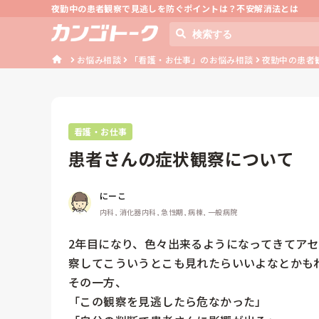
夜勤中の患者観察で見逃しを防ぐポイントは？不安解消法とは
お悩み相談
「看護・お仕事」のお悩み相談
夜勤中の患者
看護・お仕事
患者さんの症状観察について
にーこ
内科, 消化器内科, 急性期, 病棟, 一般病院
2年目になり、色々出来るようになってきてア
察してこういうとこも見れたらいいよなとかもわ
その一方、

「この観察を見逃したら危なかった」
