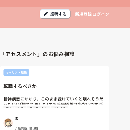
新規登録
ログイン
投稿する
「アセスメント」のお悩み相談
キャリア・転職
転職するべきか
精神疾患にかかり、このまま続けていくと壊れそうだ
った(ほぼ壊れてました)ので臨床経験は少ないですが
デイサービス
アセスメント
メンタル
デイサービスに転職しました。でもやはりもっと色々
学びたかったなと思ったり、経験が少ないのに、この
あ
ままずっと定年まで働いていく中で困る場面が出て来
ないか不安です。

介護施設, 慢性期