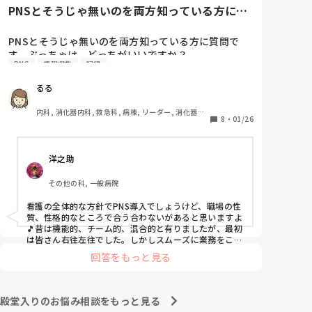
と慰めてくれましたが、、

PNSとそうじゃ無いのを両方知っている方に質
自分が情けなくて情けなくて😭

問です。ぶっちゃけ、どっち...
明日からの勤務が怖い笑

PNSとそうじゃ無いのを両方知っている方に質問で
す。ぶっちゃけ、どっちがいいですか？

こんなバカな私をせめて笑い飛ばしてください笑
PNS
情報収集
記録
私の病院は３年前からPNSを導入して、一部の病棟は
るる
その後、PNSを廃止しました。

私は、そのPNSを廃止した病棟からまだPNSをやって
内科, 消化器内科, 救急科, 病棟, リーダー, 消化器外
いる病棟に9月に異動してきました。

8
・
01/26
科, 一般病院
ぶっちゃけ、新人のレベルにかなりの差が出ているな
ぁと感じざるを得ませんでした。

洋之助
色々な病棟に入院したことのある患者さんも、「(私が
異動する前の病棟の方が)新人が患者から見てもよく動
その他の科, 一般病院
けてたよ」と言っていました。

現病棟はPNSだけれども、結局は忙しくて、新人の面
看護の全体的な方針でPNS導入でしょうけど、職場の性
倒を見てられず、清潔ケアや単純に点滴を繋げてくる
質、性格的なところで合う合わないがあると思いますよ
など、簡単な仕事しか新人にさせていませんでした。
🎵昔は機能的、チーム的、混合的と有りましたが、最初
PNSを廃止した病棟では、イベントは必ずと言ってい
は皆さん右往左往でした。しかしスムーズに業務をこな
してましたよ。勿論、指導する事も😉🆗✨でしたよ🎵ど
いほど新人に担当させて、指導者やリーダーが責任持
回答をもっと見る
うしてもPNSの導入なら皆さんと意見交換を行うべきと
って指導することで、新人ができることがどんどん増
思いますよ🎵それに人手が足りないのは昔から口癖のよ
えていったと思っています。

うに言われていますよ🎵人手が足りない分は足りるよう
現在の病棟はスタッフの人数が少ないので、1ペアで
に業務をこなしている人もいます。意欲的でない新人も
殿堂入りのお悩み相談をもっと見る
患者14人とか受け持つことも当たり前な感じです。

昔からいますのでね🎵とどのつまり看護師が自分の仕事