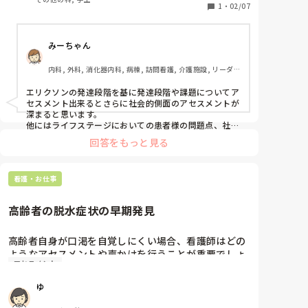
なら取ったほうがいい情報などありますか？
1
・
02/07
みーちゃん
内科, 外科, 消化器内科, 病棟, 訪問看護, 介護施設, リーダ
ー, 一般病院
エリクソンの発達段階を基に発達段階や課題についてア
セスメント出来るとさらに社会的側面のアセスメントが
深まると思います。

他にはライフステージにおいての患者様の問題点、社会
的役割、退院後の生活、趣味などがあれば退院後どのよ
回答をもっと見る
うに趣味をするかなどの情報収集をしてみてもよいかと
思います。

実習大変だと思いますが頑張ってください！
看護・お仕事
高齢者の脱水症状の早期発見
高齢者自身が口渇を自覚しにくい場合、看護師はどの
ようなアセスメントや声かけを行うことが重要でしょ
アセスメント
うか。また、多職種や家族と連携しながら脱水を予
防・早期発見するために、看護師が果たすべき役割と
ゆ
は何でしょうか。