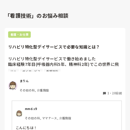
「看護技術」のお悩み相談
看護・お仕事
リハビリ特化型デイサービスで必要な知識とは？
リハビリ特化型デイサービスで働き始めました

臨床経験7年目(呼吸器内科5年、精神科2年)でこの世界に飛
び込んだこともあり、とても知識不足を痛感しております

リハ
デイサービス
看護技術
個人的にデイサービスで必要な知識は幅広いように感じます

ひとまず、リハビリテーション看護と高齢者看護を勉強すれ
まりん
ば宜しいでしょうか？

その他の科, 介護施設
また、おすすめの教材があれば是非教えて頂けると嬉しいで
1
・
20日前
す
mmd.s9
その他の科, ママナース, 介護施設
こんにちは！
