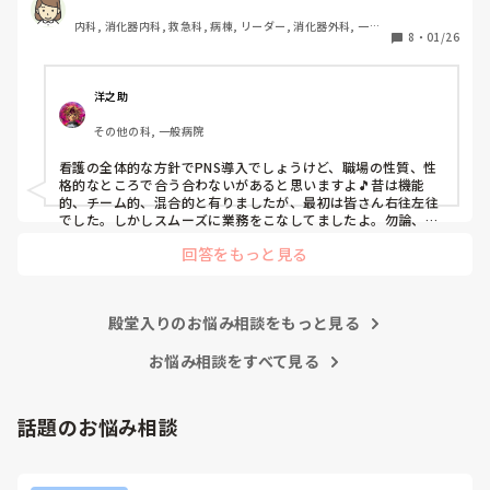
私は、そのPNSを廃止した病棟からまだPNSをやっている病
内科, 消化器内科, 救急科, 病棟, リーダー, 消化器外科, 一般
棟に9月に異動してきました。

8
・
01/26
病院
ぶっちゃけ、新人のレベルにかなりの差が出ているなぁと感
じざるを得ませんでした。

色々な病棟に入院したことのある患者さんも、「(私が異動
洋之助
する前の病棟の方が)新人が患者から見てもよく動けてた
その他の科, 一般病院
よ」と言っていました。

現病棟はPNSだけれども、結局は忙しくて、新人の面倒を見
看護の全体的な方針でPNS導入でしょうけど、職場の性質、性
てられず、清潔ケアや単純に点滴を繋げてくるなど、簡単な
格的なところで合う合わないがあると思いますよ🎵昔は機能
仕事しか新人にさせていませんでした。PNSを廃止した病棟
的、チーム的、混合的と有りましたが、最初は皆さん右往左往
では、イベントは必ずと言っていいほど新人に担当させて、
でした。しかしスムーズに業務をこなしてましたよ。勿論、指
導する事も😉🆗✨でしたよ🎵どうしてもPNSの導入なら皆さん
指導者やリーダーが責任持って指導することで、新人ができ
回答をもっと見る
と意見交換を行うべきと思いますよ🎵それに人手が足りないの
ることがどんどん増えていったと思っています。

は昔から口癖のように言われていますよ🎵人手が足りない分は
現在の病棟はスタッフの人数が少ないので、1ペアで患者14
足りるように業務をこなしている人もいます。意欲的でない新
人とか受け持つことも当たり前な感じです。

人も昔からいますのでね🎵とどのつまり看護師が自分の仕事へ
朝の情報収集にも時間がかかり、結果、患者のことがわから
殿堂入りのお悩み相談をもっと見る
の向き合い方になると思いますよ🎵僕は昔の人間なので、昔は
ないという状況になります。新人も放置されるのなら、PNS
良かったよしか言えませんが、今と比べると個人的な動きが多
いと思います。昔は患者様、スタッフ全員に目を配れる人が沢
お悩み相談をすべて見る
の意味があるのか疑問です。

山いて新人の指導もしっかりしていましたし、新人さんも答え
先日も、入職して10ヶ月経つけど造影MRIの検査出しをした
てくれましたよ🎵今のアナタに出来るでしょうか⁉️物事の良し
事がなく、やり方がわからない新人さんが、先輩に「今まで
悪しの批判は簡単です。僕も出来ます。自分で何か解決策があ
話題のお悩み相談
やったことないの！？もう10ヶ月なんだから、未経験なこと
るなら実施してみてはどうでしょうか⁉️そういう事と思います
は自分から積極的に言って！」と言われていて、そんな無茶
よ🎵人の命は地球より重いと言った人がいます。ならば１人で
抱えるのは到底ムリですね🎵ならば皆で抱えましょうね🎵僕の
な…と思いました。

持論ですけど、頑張って👊😆🎵
新人さんが可愛そう、と感じることもある反面、ペアの先輩