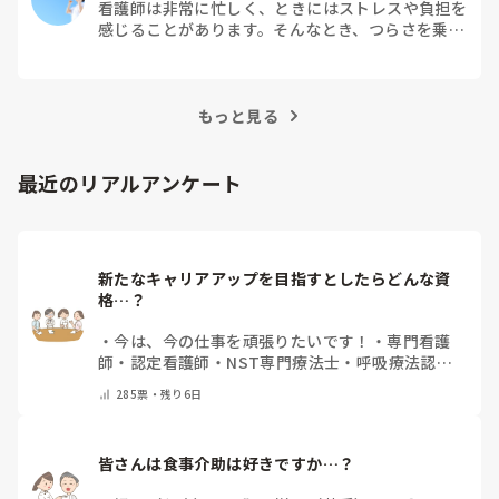
看護師は非常に忙しく、ときにはストレスや負担を
感じることがあります。そんなとき、つらさを乗り
越えるためにはどうすればよいでしょうか？この記
事では、看護師がつらさを感じたときの対処法や秘
訣を紹介します。
もっと見る
最近のリアルアンケート
新たなキャリアアップを目指すとしたらどんな資
格…？
・
今は、今の仕事を頑張りたいです！
・
専門看護
師
・
認定看護師
・
NST専門療法士
・
呼吸療法認定
士
・
糖尿病療養指導士
・
認知症ケア専門士
・
消化器
285
票・
残り6日
内視鏡技師
・
その他(コメントで教えて下さい)
皆さんは食事介助は好きですか…？