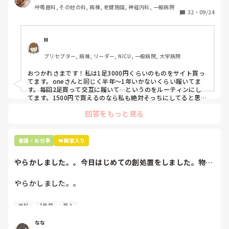
わたしの職場の指定は「白のスニーカー」。

呼吸器科, その他の科, 病棟, 老健施設, 神経内科, 一般病院
すぐに汚くなるので1,500円は絶対に超えたくない思いがあ
32
・
09/24
り笑、商店街の靴屋さんやネットで安く見つけた時に買って
半年〜1年未満で交換しています。

M
職場の人が「ナースシューズに3000円以上は出せない」っ
プリセプター, 病棟, リーダー, NICU, 一般病院, 大学病院
て言ってて、わたしの倍額は出せるのか！とびっくりしたの
で、世の皆さんはどうなのかなと…🤔
おつかれさまです！私は1足3000円くらいのものをサイト買っ
てます。oneさんと同じく半年〜1年いかないくらい履いてま
す。毎回2足買って交互に履いて…というのをルーティンにし
てます。1500円で買えるのなら私も絶対そっちにしてると思う
ので良い買い物されてて羨ましいです！(笑)
回答をもっと見る
看護・お仕事
👑殿堂入り
やらかしました。。今日はじめての創処置をしました。物品
で滅菌の鑷子やハ...
やらかしました。。

今日はじめての創処置をしました。

外科
1年目
新人
物品で滅菌の鑷子やハサミを使ったのですが、

ゴミと一緒に、ノリで鑷子達を捨てました。。

なな