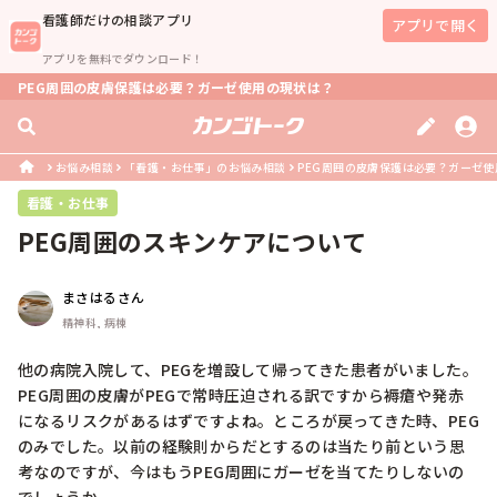
看護師
だけの相談アプリ
アプリで開く
アプリを無料でダウンロード！
PEG周囲の皮膚保護は必要？ガーゼ使用の現状は？
お悩み相談
「看護・お仕事」のお悩み相談
PEG周囲の皮膚保護は必要？ガーゼ
看護・お仕事
PEG周囲のスキンケアについて
まさはるさん
精神科, 病棟
他の病院入院して、PEGを増設して帰ってきた患者がいました。
PEG周囲の皮膚がPEGで常時圧迫される訳ですから褥瘡や発赤
になるリスクがあるはずですよね。ところが戻ってきた時、PEG
のみでした。以前の経験則からだとするのは当たり前という思
考なのですが、今はもうPEG周囲にガーゼを当てたりしないの