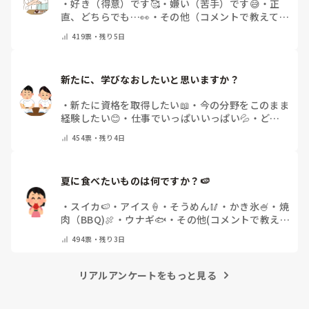
・
好き（得意）です🥰
・
嫌い（苦手）です😅
・
正
直、どちらでも…👀
・
その他（コメントで教えてく
ださい）
419
票・
残り5日
新たに、学びなおしたいと思いますか？
・
新たに資格を取得したい📖
・
今の分野をこのまま
経験したい😊
・
仕事でいっぱいいっぱい💦
・
どん
な自分になりたいか探し中🧐
・
その他（コメントで
454
票・
残り4日
教えてください）
夏に食べたいものは何ですか？🍉
・
スイカ🍉
・
アイス🍦
・
そうめん🥢
・
かき氷🍧
・
焼
肉（BBQ)🍖
・
ウナギ🐟
・
その他(コメントで教え
てください)
494
票・
残り3日
リアルアンケートをもっと見る