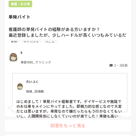
看護・お仕事
単発バイト
看護師の単発バイトの経験がある方いますか？

最近登録しましたが、少しハードルが高くいつもみているだ
けです。

単発
アルバイト
パート
1度行ってもういいかなと言っている知り合いもいて、どの
ような雰囲気なのか知りたいです。
k
美容外科, クリニック
1
・
2日前
だいふく
病棟, 回復期
はじめまして！単発バイト経験者です。デイサービスや施設で
のお仕事をメインにやってました。即戦力的な感じなので大変
だとは思いますが、単発なので嫌だったらもう行かなくてもい
いし、人間関係気にしなくていいのが楽でした！単価も高いで
すし私には合ってたかなと思います。ただ、自分の行きたい日
回答をもっと見る
にちに空きがあるか分からないのでそこは難点ですかね。