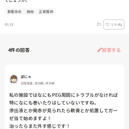
でしょうか。
看護技術
勉強
正看護師
05/28
いいね
4
件の回答
回答する
ぽにゃ
訪問看護, 慢性期, 終末期
私の施設ではなにもPEG周囲にトラブルがなければ
特になにも巻いたりはしていないですね。

滲出液とか発赤が見られたら軟膏とか処置してガー
ゼ当て始めますよ！

治ったらまた外す感じです！