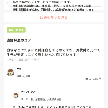
私も去年からデイサービスで勤務してます。

急性期内科病棟3年、呼吸器・眼科・皮膚科混合病棟2年半

慢性期(障害者病棟、回復期リハ病棟)約5年ほど勤務してまし
た。

回答をもっと見る
脳外科、循環器、整形外科、呼吸器内科、透析してる利用者な
どなど様々な利用者が居てますよね。

勉強するであればまず高齢者看護からスタートしてもいいかも
看護・お仕事
ですね☺️

また通ってる利用者さんの多い疾患も勉強してもいいかもです
直針採血のコツ
ね！
血培などでたまに直針採血をするのですが、翼状針と比べて
手元が安定しにくく難しいなと感じています。

シリンジを引く時に翼状針なら、右手で針を持って動かない
手技
看護技術
採血
ようにしながら左手でシリンジを引くことができるのです
が、直針だとシリンジを引く時にどうしても針先が動いてし
みみ
まいます。(特に血液の勢いが少ないなどでシリンジを引く
精神科, 病棟
のに少し力が必要な場合など)

2
・
26日前
コツなど何かありますか？
リーフレタス
リハビリ科, 介護施設, 小規模多機能
YouTubeで検索したら、たくさん動画で説明してくれますよ。
