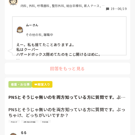
患者に使用した物品は使い捨て、という認識が頭の中にあっ
内科, 外科, 呼吸器科, 整形外科, 総合診療科, 新人ナース, 脳
て…。

19
・
06/19
神経外科, 慢性期, 回復期
プリセプターに

「普通鑷子捨てる！？明らかに使い捨てて良いような安物じ
ムーさん
ゃないよね？」

その他の科, 離職中
「そんなミスした新人、あなたが初めてだよ」

と言われました。。

えー。私も捨てたことありますよ。

私はクーパー

たしかに、よくよく考えてみれば

ハザードボックス閉めてたのをこじ開けるはめに。

手術室で使った物品も全部滅菌して使いまわすし、

これは私じゃないけど、患者さんのガラケーを洗濯ものと一緒
滅菌の種類とかも学校で習ったはずなのに

回答をもっと見る
に出しちゃったり。(これは問題か💦)
なんで頭回らなかったんだろう😭

市長さんは、

看護・お仕事
👑殿堂入り
患者さんに迷惑かけたわけじゃないから大丈夫、

と慰めてくれましたが、、

PNSとそうじゃ無いのを両方知っている方に質問です。ぶっ
自分が情けなくて情けなくて😭

ちゃけ、どっち...
明日からの勤務が怖い笑

PNSとそうじゃ無いのを両方知っている方に質問です。ぶっ
ちゃけ、どっちがいいですか？

こんなバカな私をせめて笑い飛ばしてください笑
PNS
情報収集
記録
私の病院は３年前からPNSを導入して、一部の病棟はその
後、PNSを廃止しました。

るる