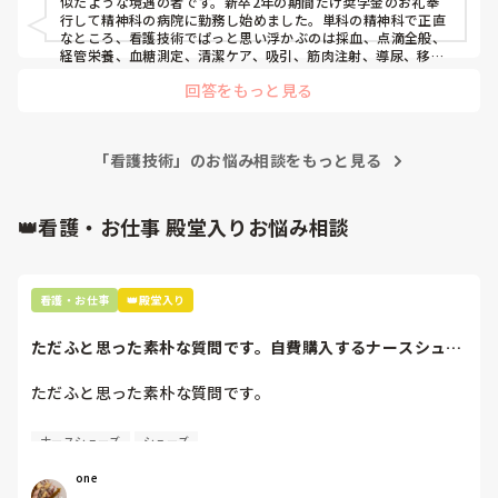
似たような境遇の者です。新卒2年の期間だけ奨学金のお礼奉
行して精神科の病院に勤務し始めました。単科の精神科で正直
なところ、看護技術でぱっと思い浮かぶのは採血、点滴全般、
経管栄養、血糖測定、清潔ケア、吸引、筋肉注射、導尿、移送
移乗くらいですね。ほぼ基礎看護学の分野成り立ってます。精
回答をもっと見る
神科なので、不穏な患者の扱いや拘束帯の取り扱いに慣れてい
る人はとりあえず欲しいです。あと点滴刺すの上手い人！技術
の習得は先輩の見よう見まねでいいと思います。あとはそうい
う外部の研修に出るとか。

「看護技術」のお悩み相談をもっと見る
たまに内科的疾患で急変すると何すべきか分からない、頭真っ
白になりますね。ルート取るべきか、筋注の準備すべきか等。
普段から救急カートの薬や物品の取り扱いが分かっていると人
👑看護・お仕事 殿堂入りお悩み相談
材としては強いですね。
看護・お仕事
👑殿堂入り
ただふと思った素朴な質問です。自費購入するナースシュー
ズ(職場で使用し...
ただふと思った素朴な質問です。

自費購入するナースシューズ(職場で使用してる靴)っていく
ナースシューズ
シューズ
らくらいのものをどのくらいの期間使用していますか？

one