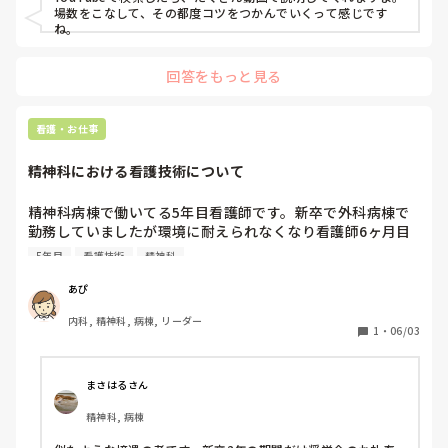
場数をこなして、その都度コツをつかんでいくって感じです
ね。
回答をもっと見る
看護・お仕事
精神科における看護技術について
精神科病棟で働いてる5年目看護師です。新卒で外科病棟で
勤務していましたが環境に耐えられなくなり看護師6ヶ月目
以降から精神科で勤務しています。みなさまに質問ですが、
5年目
看護技術
精神科
精神科における看護技術はどのように習得されていますか？
精神科では出来る看護技術が限られているのでそれに対する
あぴ
葛藤があれば教えていただきたいです。
内科, 精神科, 病棟, リーダー
1
・
06/03
まさはるさん
精神科, 病棟