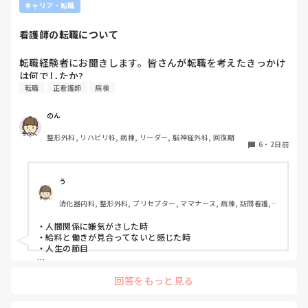
キャリア・転職
が何か処置をしているけど、ペアの新人はのんびり記録して
いて、「(処置を)やったことあるの？無いなら見学したほう
看護師の転職について
がいいんじゃないの？」と声をかけても、「記録終わってな
いんで」と。。。

転職経験者にお聞きします。皆さんが転職を考えたきっかけ
早く色々覚えたい！という、意欲があまり感じられず…これ
は何でしたか?
はPNS云々よりも、その新人の性格かな？とも思いました
転職
正看護師
病棟
が、ほとんどの新人に当てはまりました。。。時代柄でしょ
うか？？

のん
私はどちらかといえば、PNSは好きじゃありません。

でもPNSでやれというからには、もっと業務量に見合った、
整形外科, リハビリ科, 病棟, リーダー, 脳神経外科, 回復期
新人を指導しながら業務ができるゆとりが欲しいです。

6
・
2日前
PNSもそうじゃないのも経験している方は、どちらの方が良
いと思いますか？
う
消化器内科, 整形外科, プリセプター, ママナース, 病棟, 訪問看護, 
リーダー, 消化器外科, 一般病院
・人間関係に嫌気がさした時

・給料と働きが見合ってないと感じた時

・人生の節目

回答をもっと見る