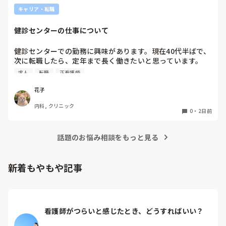
キャリア・転職
健診センターの仕事について
健診センターでの勤務に興味があります。現在40代半ばで、
次に転職したら、定年まで長く働きたいと思っています。

健診センターは比較的人気があるので、あまり空きがないと
求人
転職
正看護師
聞きます。

実際、健診センターでの仕事内容は、楽なのでしょうか？ま
花子
た、大変なことは何ですか？
内科, クリニック
0
・
2日前
話題のお悩み相談をもっと見る
新着もやもや記事
看護師がつらいと感じたとき、どうすればいい？