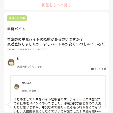
回答をもっと見る
看護・お仕事
単発バイト
看護師の単発バイトの経験がある方いますか？

最近登録しましたが、少しハードルが高くいつもみているだ
けです。

単発
アルバイト
パート
1度行ってもういいかなと言っている知り合いもいて、どの
ような雰囲気なのか知りたいです。
k
美容外科, クリニック
1
・
2日前
だいふく
病棟, 回復期
はじめまして！単発バイト経験者です。デイサービスや施設で
のお仕事をメインにやってました。即戦力的な感じなので大変
だとは思いますが、単発なので嫌だったらもう行かなくてもい
いし、人間関係気にしなくていいのが楽でした！単価も高いで