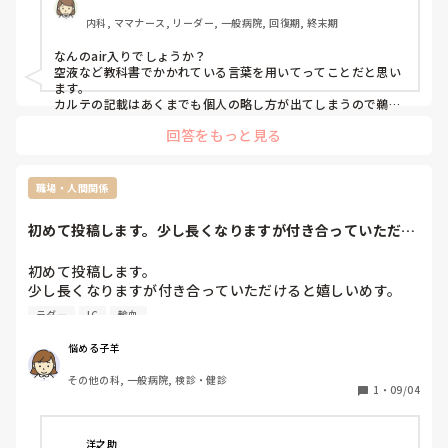
こんな事なら、今の病院の正規を受けてもよかったかなと迷
内科, ママナース, リーダー, 一般病院, 回復期, 終末期
っています。
なんのair入りでしょうか？

空液など教科書でかかれている言葉を用いてってことだと思い
ます。

カルテの記載はあくまでも個人の略し方が出てしまうので鵜呑
みにしないのがいいですね。
回答をもっと見る
職場・人間関係
初めて投稿します。少し長くなりますが付き合っていただけ
ると嬉しいめす。...
初めて投稿します。

少し長くなりますが付き合っていただけると嬉しいめす。

最近、転職をして目標の一歩手前である急性期に配属になり
ラダー
IC
輸血
ました。勤務し出して今まで様々な場所で色々な経験を積ん
できたつもりだったけど毎日、ついて行くのに必死な状況で
悩める子羊
すが自分なりに精一杯やってるつもりでした。その病院では
その他の科, 一般病院, 検診・健診
教育体制が少し異なっていてプリンター制度ではなくラダー
1
・
09/04
制度を取っているとの話で質問や相談をしやすいように年齢
が近い人をプリみたいな感じでつけてくれるとの話で楽しみ
にしながら入職しました。しかし入ってからの実際は中途入
洋之助