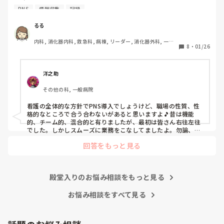
PNS
情報収集
記録
私の病院は３年前からPNSを導入して、一部の病棟はその
後、PNSを廃止しました。

るる
私は、そのPNSを廃止した病棟からまだPNSをやっている病
内科, 消化器内科, 救急科, 病棟, リーダー, 消化器外科, 一般
棟に9月に異動してきました。

8
・
01/26
病院
ぶっちゃけ、新人のレベルにかなりの差が出ているなぁと感
じざるを得ませんでした。

色々な病棟に入院したことのある患者さんも、「(私が異動
洋之助
する前の病棟の方が)新人が患者から見てもよく動けてた
その他の科, 一般病院
よ」と言っていました。

現病棟はPNSだけれども、結局は忙しくて、新人の面倒を見
看護の全体的な方針でPNS導入でしょうけど、職場の性質、性
てられず、清潔ケアや単純に点滴を繋げてくるなど、簡単な
格的なところで合う合わないがあると思いますよ🎵昔は機能
仕事しか新人にさせていませんでした。PNSを廃止した病棟
的、チーム的、混合的と有りましたが、最初は皆さん右往左往
では、イベントは必ずと言っていいほど新人に担当させて、
でした。しかしスムーズに業務をこなしてましたよ。勿論、指
導する事も😉🆗✨でしたよ🎵どうしてもPNSの導入なら皆さん
指導者やリーダーが責任持って指導することで、新人ができ
回答をもっと見る
と意見交換を行うべきと思いますよ🎵それに人手が足りないの
ることがどんどん増えていったと思っています。

は昔から口癖のように言われていますよ🎵人手が足りない分は
現在の病棟はスタッフの人数が少ないので、1ペアで患者14
足りるように業務をこなしている人もいます。意欲的でない新
人とか受け持つことも当たり前な感じです。

人も昔からいますのでね🎵とどのつまり看護師が自分の仕事へ
朝の情報収集にも時間がかかり、結果、患者のことがわから
殿堂入りのお悩み相談をもっと見る
の向き合い方になると思いますよ🎵僕は昔の人間なので、昔は
ないという状況になります。新人も放置されるのなら、PNS
良かったよしか言えませんが、今と比べると個人的な動きが多
いと思います。昔は患者様、スタッフ全員に目を配れる人が沢
お悩み相談をすべて見る
の意味があるのか疑問です。

山いて新人の指導もしっかりしていましたし、新人さんも答え
先日も、入職して10ヶ月経つけど造影MRIの検査出しをした
てくれましたよ🎵今のアナタに出来るでしょうか⁉️物事の良し
事がなく、やり方がわからない新人さんが、先輩に「今まで
悪しの批判は簡単です。僕も出来ます。自分で何か解決策があ