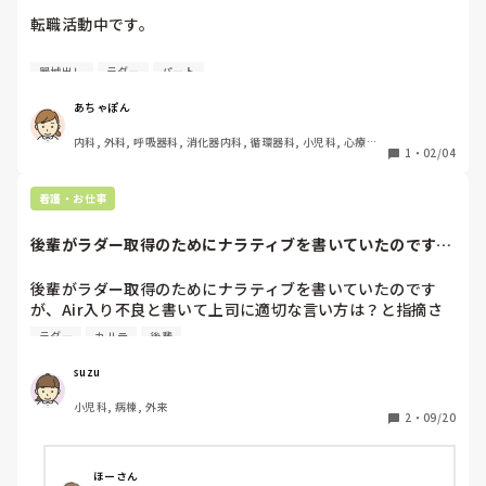
転職活動中です。

理由はパートから正規になりたい。

器械出し
ラダー
パート
三次病院から二次病院に変わりたい。

ラダー制度をのんびりやりたい。

あちゃぽん
通勤を楽にしたい。

内科, 外科, 呼吸器科, 消化器内科, 循環器科, 小児科, 心療内
1
・
02/04
科, 整形外科, 産科・婦人科, 耳鼻咽喉科, 皮膚科, 泌尿器科, 
そこで、近くの二次病院の仮内定をいただきました。アラフ
リハビリ科, 総合診療科, 救急科, 超急性期, ICU, CCU, HCU, 
ォー転職で安心しています。

その他の科, ママナース, 外来, 神経内科, 脳神経外科, NICU, 
看護・お仕事
消化器外科, 一般病院, 慢性期, 回復期, 終末期, オペ室, 透析, 
検診・健診
しかし、オペ看でした。

後輩がラダー取得のためにナラティブを書いていたのです
私はオペ看歴が長くて、経験はオペ看と外来のみです。でき
が、Air入り不良...
れば病棟に行きたかったのですが、叶わずでした。

後輩がラダー取得のためにナラティブを書いていたのです
が、Air入り不良と書いて上司に適切な言い方は？と指摘さ
そこで、まだ仮内容中ということで、他の病院にもお話を聞
れていました。先生のカルテでも、自分たちもそのような書
きにいき素直に自分だったらどこの部署にはいちされるか聞
ラダー
カルテ
後輩
き方をしてしまっていたのでよくわかりません。適切な言い
いてみました。

方わかる方教えていただきたいです…。
suzu
すべてオペ看でした。

小児科, 病棟, 外来
2
・
09/20
愕然としました。オペ看の需要はありがたいけど、オペ看以
外の仕事がしたい私としては未来が曇りにしか見えずです。
オペ看て、そんな人居ないんですかね。

ほーさん