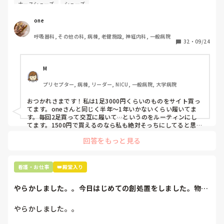
自費購入するナースシューズ(職場で使用してる靴)っていく
ナースシューズ
シューズ
らくらいのものをどのくらいの期間使用していますか？

one
わたしの職場の指定は「白のスニーカー」。

呼吸器科, その他の科, 病棟, 老健施設, 神経内科, 一般病院
すぐに汚くなるので1,500円は絶対に超えたくない思いがあ
32
・
09/24
り笑、商店街の靴屋さんやネットで安く見つけた時に買って
半年〜1年未満で交換しています。

M
職場の人が「ナースシューズに3000円以上は出せない」っ
プリセプター, 病棟, リーダー, NICU, 一般病院, 大学病院
て言ってて、わたしの倍額は出せるのか！とびっくりしたの
で、世の皆さんはどうなのかなと…🤔
おつかれさまです！私は1足3000円くらいのものをサイト買っ
てます。oneさんと同じく半年〜1年いかないくらい履いてま
す。毎回2足買って交互に履いて…というのをルーティンにし
てます。1500円で買えるのなら私も絶対そっちにしてると思う
ので良い買い物されてて羨ましいです！(笑)
回答をもっと見る
看護・お仕事
👑殿堂入り
やらかしました。。今日はじめての創処置をしました。物品
で滅菌の鑷子やハ...
やらかしました。。
