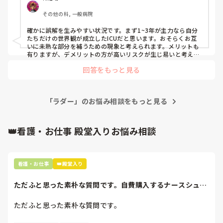
職は、ほったらかされて指導は、ほとんどない状態でNSも1
その他の科, 一般病院
～3年が多くICUにも関わらず役割分担はなく全員で患者を
見るというスタンスを取っており記録も集中して見た方が記
確かに誤解を生みやすい状況です。まず1~3年が主力なら自分
載ではなく手が空いた方が記載するという謎のシステムで患
たちだけの世界観が成立したICUだと思います。おそらくお互
者のケアが集中的にできない状況かなと感じています。そん
いに未熟な部分を補うための現象と考えられます。メリットも
な中3年目のNSとここ数日はペアを組んで仕事をしていまし
有りますが、デメリットの方が高いリスクが生じ易いと考えら
れます。まず既に担当云々、関係なく記録する人が記録しない
たが、そのNSは自分が割り振られた担当の患者よりも他の
回答をもっと見る
事が大変な事と思います。リスクを生じた場合は隠蔽したり全
患者が転棟で来たり処置があるとなったら組んでる私にはな
く関係のない人に責任を押し付ける事に成りかねません。リス
んの声かけもなく手伝いにいって自分の担当患者は全くとい
クが何度も繰り返したらなーなーになってリスクが生じる事が
って良いほどみてませんでした。そんな中状態が悪くなって
当たり前に成りかねます。危険な状況と考えます。大袈裟かも
るのにも関わらずVS測定は検温のみ、また輸血のVSに関し
「ラダー」のお悩み相談をもっと見る
しれないですが、記録が書けなかった状況が発生している以
ても血圧だけの測定と私から見ると不思議な事ばかりされ戻
上、危険と考えます。1度、部長辺りに相談してみて下さい。
体に気を付けてくださいね🎵
ってこない間にDr指示が出され処置が入る等の状況で記録が
👑看護・お仕事 殿堂入りお悩み相談
全く書けず処置解除に入ると、そのNSより、どういうつも
りで仕事してるのか？全部、あなたが申し送りするなら言わ
ないけど処置するなら、どんな状態で、そういう敬意になっ
たのか説明してもらわないと困ると言われ落ち着いてから報
看護・お仕事
👑殿堂入り
告するつもりだったことを伝えたものの私の態度だと誤解を
生むと言われました。

ただふと思った素朴な質問です。自費購入するナースシュー
ズ(職場で使用し...
ただふと思った素朴な質問です。

次へ続く