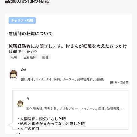
話題のお悩み相談
やったことないの！？もう10ヶ月なんだから、未経験なこと
るなら実施してみてはどうでしょうか⁉️そういう事と思います
は自分から積極的に言って！」と言われていて、そんな無茶
よ🎵人の命は地球より重いと言った人がいます。ならば１人で
抱えるのは到底ムリですね🎵ならば皆で抱えましょうね🎵僕の
な…と思いました。

持論ですけど、頑張って👊😆🎵
新人さんが可愛そう、と感じることもある反面、ペアの先輩
キャリア・転職
が何か処置をしているけど、ペアの新人はのんびり記録して
いて、「(処置を)やったことあるの？無いなら見学したほう
看護師の転職について
がいいんじゃないの？」と声をかけても、「記録終わってな
いんで」と。。。

転職経験者にお聞きします。皆さんが転職を考えたきっかけ
早く色々覚えたい！という、意欲があまり感じられず…これ
は何でしたか?
はPNS云々よりも、その新人の性格かな？とも思いました
転職
正看護師
病棟
が、ほとんどの新人に当てはまりました。。。時代柄でしょ
うか？？

のん
私はどちらかといえば、PNSは好きじゃありません。

でもPNSでやれというからには、もっと業務量に見合った、
整形外科, リハビリ科, 病棟, リーダー, 脳神経外科, 回復期
新人を指導しながら業務ができるゆとりが欲しいです。

6
・
2日前
PNSもそうじゃないのも経験している方は、どちらの方が良
いと思いますか？
う
消化器内科, 整形外科, プリセプター, ママナース, 病棟, 訪問看護, 
リーダー, 消化器外科, 一般病院
・人間関係に嫌気がさした時

・給料と働きが見合ってないと感じた時

・人生の節目
