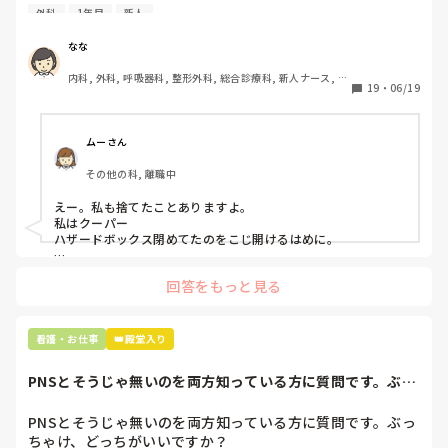
今日はじめての創処置をしました。

外科
1年目
新人
物品で滅菌の鑷子やハサミを使ったのですが、

ゴミと一緒に、ノリで鑷子達を捨てました。。

なな
患者に使用した物品は使い捨て、という認識が頭の中にあっ
内科, 外科, 呼吸器科, 整形外科, 総合診療科, 新人ナース, 脳
て…。

19
・
06/19
神経外科, 慢性期, 回復期
プリセプターに

「普通鑷子捨てる！？明らかに使い捨てて良いような安物じ
ムーさん
ゃないよね？」

その他の科, 離職中
「そんなミスした新人、あなたが初めてだよ」

と言われました。。

えー。私も捨てたことありますよ。

私はクーパー

たしかに、よくよく考えてみれば

ハザードボックス閉めてたのをこじ開けるはめに。

手術室で使った物品も全部滅菌して使いまわすし、

これは私じゃないけど、患者さんのガラケーを洗濯ものと一緒
滅菌の種類とかも学校で習ったはずなのに

回答をもっと見る
に出しちゃったり。(これは問題か💦)
なんで頭回らなかったんだろう😭

市長さんは、

看護・お仕事
👑殿堂入り
患者さんに迷惑かけたわけじゃないから大丈夫、

と慰めてくれましたが、、

PNSとそうじゃ無いのを両方知っている方に質問です。ぶっ
自分が情けなくて情けなくて😭

ちゃけ、どっち...
明日からの勤務が怖い笑

PNSとそうじゃ無いのを両方知っている方に質問です。ぶっ
ちゃけ、どっちがいいですか？

こんなバカな私をせめて笑い飛ばしてください笑