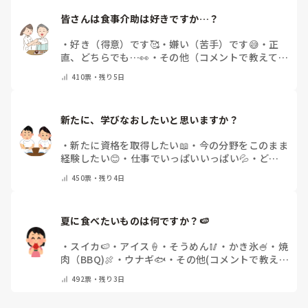
皆さんは食事介助は好きですか…？
・
好き（得意）です🥰
・
嫌い（苦手）です😅
・
正
直、どちらでも…👀
・
その他（コメントで教えてく
ださい）
410
票・
残り5日
新たに、学びなおしたいと思いますか？
・
新たに資格を取得したい📖
・
今の分野をこのまま
経験したい😊
・
仕事でいっぱいいっぱい💦
・
どん
な自分になりたいか探し中🧐
・
その他（コメントで
450
票・
残り4日
教えてください）
夏に食べたいものは何ですか？🍉
・
スイカ🍉
・
アイス🍦
・
そうめん🥢
・
かき氷🍧
・
焼
肉（BBQ)🍖
・
ウナギ🐟
・
その他(コメントで教え
てください)
492
票・
残り3日