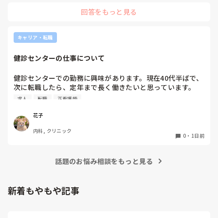
すし私には合ってたかなと思います。ただ、自分の行きたい日
回答をもっと見る
にちに空きがあるか分からないのでそこは難点ですかね。
キャリア・転職
健診センターの仕事について
健診センターでの勤務に興味があります。現在40代半ばで、
次に転職したら、定年まで長く働きたいと思っています。

健診センターは比較的人気があるので、あまり空きがないと
求人
転職
正看護師
聞きます。

実際、健診センターでの仕事内容は、楽なのでしょうか？ま
花子
た、大変なことは何ですか？
内科, クリニック
0
・
1日前
話題のお悩み相談をもっと見る
新着もやもや記事