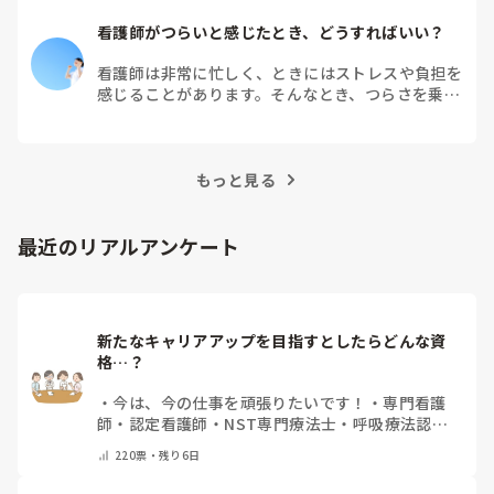
看護師がつらいと感じたとき、どうすればいい？
看護師は非常に忙しく、ときにはストレスや負担を
感じることがあります。そんなとき、つらさを乗り
越えるためにはどうすればよいでしょうか？この記
事では、看護師がつらさを感じたときの対処法や秘
訣を紹介します。
もっと見る
最近のリアルアンケート
新たなキャリアアップを目指すとしたらどんな資
格…？
・
今は、今の仕事を頑張りたいです！
・
専門看護
師
・
認定看護師
・
NST専門療法士
・
呼吸療法認定
士
・
糖尿病療養指導士
・
認知症ケア専門士
・
消化器
220
票・
残り6日
内視鏡技師
・
その他(コメントで教えて下さい)