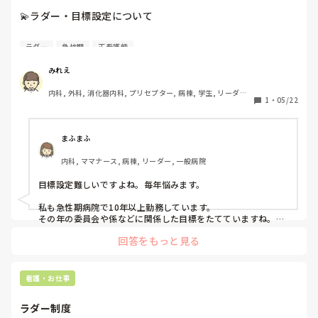
💫ラダー・目標設定について

私は急性期病院で10年以上勤務しており、現在は学生指導に
ラダー
急性期
正看護師
も携わっています。

毎年ラダーに沿った目標設定を行っていますが、経験年数を
みれえ
重ねるにつれて目標を考えるのが難しくなってきました。

内科, 外科, 消化器内科, プリセプター, 病棟, 学生, リーダー, 
皆さんはベテラン看護師になってからどのような目標を立て
1
・
05/22
消化器外科, 一般病院, 慢性期, 終末期
ていますか。

参考にさせていただきたいので教えてください。
まふまふ
内科, ママナース, 病棟, リーダー, 一般病院
目標設定難しいですよね。毎年悩みます。

私も急性期病院で10年以上勤務しています。

その年の委員会や係などに関係した目標をたてていますね。

今年はサブチームリーダーで、病棟目標に業務改善をすること
回答をもっと見る
が上がっているので、チーム内で業務改善を行うことについて
の目標をたてました。

みなさんの目標設定も知りたいです。
看護・お仕事
ラダー制度