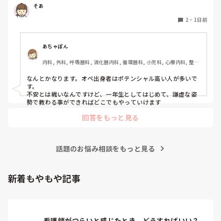
そあ
もう一つ、単発のバイトもしたいのですがオペ室経験しかな
い人でも働けるようなところはありますかね。

2
・
1日前
病棟経験も一度もないので色々と不安でいっぱいです。
あちゃぽん
内科, 外科, 呼吸器科, 消化器内科, 循環器科, 小児科, 心療内科, 整形
外科, 産科・婦人科, 耳鼻咽喉科, 皮膚科, 泌尿器科, リハビリ科, 総
合診療科, 救急科, 超急性期, ICU, CCU, HCU, その他の科, ママナー
なんとかなります。オペ出身者はポテンシャル高い人が多いで
ス, 外来, 神経内科, 脳神経外科, NICU, 消化器外科, 一般病院, 慢性
す。

期, 回復期, 終末期, オペ室, 透析, 検診・健診
不安とは戦いなんですけど、一年生としてはじめて、謙虚な姿
勢で教わる事ができればどこでもやっていけます
回答をもっと見る
話題のお悩み相談をもっと見る
新着もやもや記事
看護師がつらいと感じたとき、どうすればいい？