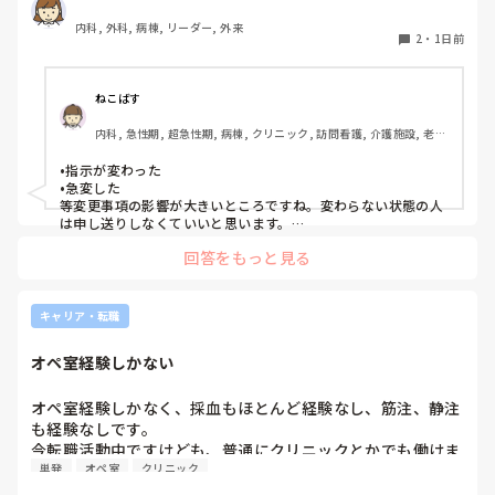
た。申し送り自体は存在していますが、後残業もなくす風潮
内科, 外科, 病棟, リーダー, 外来
で、5分以内で終わるように、と言われています。

2
・
1日前
人にもよるのですが、端的な申し送りのためにこれだけは知
っておきたい内容は何ですか？？
ねこばす
内科, 急性期, 超急性期, 病棟, クリニック, 訪問看護, 介護施設, 老健
施設, リーダー, 神経内科, 脳神経外科, 一般病院, 慢性期, 回復期, 終
末期, 透析, 保育園・学校, SCU, 派遣, 小規模多機能, 看護多機能
•指示が変わった

•急変した

等変更事項の影響が大きいところですね。変わらない状態の人
は申し送りしなくていいと思います。

絶対伝えたいけど長文で記録には残せない時は時間がある時は
回答をもっと見る
Wordで文章を作って渡してました。
キャリア・転職
オペ室経験しかない
オペ室経験しかなく、採血もほとんど経験なし、筋注、静注
も経験なしです。

今転職活動中ですけども、普通にクリニックとかでも働けま
単発
オペ室
クリニック
すかね(考えてるところは、眼科や皮膚科あたりです)
