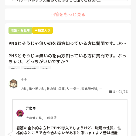
手術室で使った物品も全部滅菌して使いまわすし、

これは私じゃないけど、患者さんのガラケーを洗濯ものと一緒
滅菌の種類とかも学校で習ったはずなのに

回答をもっと見る
に出しちゃったり。(これは問題か💦)
なんで頭回らなかったんだろう😭

市長さんは、

看護・お仕事
👑殿堂入り
患者さんに迷惑かけたわけじゃないから大丈夫、

と慰めてくれましたが、、

PNSとそうじゃ無いのを両方知っている方に質問です。ぶっ
自分が情けなくて情けなくて😭

ちゃけ、どっち...
明日からの勤務が怖い笑

PNSとそうじゃ無いのを両方知っている方に質問です。ぶっ
ちゃけ、どっちがいいですか？

こんなバカな私をせめて笑い飛ばしてください笑
PNS
情報収集
記録
私の病院は３年前からPNSを導入して、一部の病棟はその
後、PNSを廃止しました。

るる
私は、そのPNSを廃止した病棟からまだPNSをやっている病
内科, 消化器内科, 救急科, 病棟, リーダー, 消化器外科, 一般
棟に9月に異動してきました。

8
・
01/26
病院
ぶっちゃけ、新人のレベルにかなりの差が出ているなぁと感
じざるを得ませんでした。

色々な病棟に入院したことのある患者さんも、「(私が異動
洋之助
する前の病棟の方が)新人が患者から見てもよく動けてた
その他の科, 一般病院
よ」と言っていました。

現病棟はPNSだけれども、結局は忙しくて、新人の面倒を見
看護の全体的な方針でPNS導入でしょうけど、職場の性質、性
てられず、清潔ケアや単純に点滴を繋げてくるなど、簡単な
格的なところで合う合わないがあると思いますよ🎵昔は機能