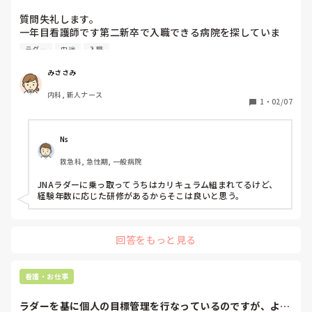
質問失礼します。

一年目看護師です第二新卒で入職できる病院を探していま
す。

ラダー
中途
入職
入職先を探すのはやはりラダー制度がある病院のほうがいい
と思いますか？

みささみ
また、ラダー制度がある病院で働いている方、そうじゃない
内科, 新人ナース
方の意見を聞きたいです。
1
・
02/07
Ns
救急科, 急性期, 一般病院
JNAラダーに乗っ取ってうちはカリキュラム組まれてるけど、
経験年数に応じた研修があるからそこは良いと思う。
回答をもっと見る
看護・お仕事
ラダーを基に個人の目標管理を行なっているのですが、よく