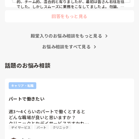
仕事しか新人にさせていませんでした。PNSを廃止した病棟
的、チーム的、混合的と有りましたが、最初は皆さん右往左往
では、イベントは必ずと言っていいほど新人に担当させて、
でした。しかしスムーズに業務をこなしてましたよ。勿論、指
導する事も😉🆗✨でしたよ🎵どうしてもPNSの導入なら皆さん
指導者やリーダーが責任持って指導することで、新人ができ
回答をもっと見る
と意見交換を行うべきと思いますよ🎵それに人手が足りないの
ることがどんどん増えていったと思っています。

は昔から口癖のように言われていますよ🎵人手が足りない分は
現在の病棟はスタッフの人数が少ないので、1ペアで患者14
足りるように業務をこなしている人もいます。意欲的でない新
人とか受け持つことも当たり前な感じです。

人も昔からいますのでね🎵とどのつまり看護師が自分の仕事へ
朝の情報収集にも時間がかかり、結果、患者のことがわから
殿堂入りのお悩み相談をもっと見る
の向き合い方になると思いますよ🎵僕は昔の人間なので、昔は
ないという状況になります。新人も放置されるのなら、PNS
良かったよしか言えませんが、今と比べると個人的な動きが多
いと思います。昔は患者様、スタッフ全員に目を配れる人が沢
お悩み相談をすべて見る
の意味があるのか疑問です。

山いて新人の指導もしっかりしていましたし、新人さんも答え
先日も、入職して10ヶ月経つけど造影MRIの検査出しをした
てくれましたよ🎵今のアナタに出来るでしょうか⁉️物事の良し
事がなく、やり方がわからない新人さんが、先輩に「今まで
悪しの批判は簡単です。僕も出来ます。自分で何か解決策があ
話題のお悩み相談
やったことないの！？もう10ヶ月なんだから、未経験なこと
るなら実施してみてはどうでしょうか⁉️そういう事と思います
は自分から積極的に言って！」と言われていて、そんな無茶
よ🎵人の命は地球より重いと言った人がいます。ならば１人で
抱えるのは到底ムリですね🎵ならば皆で抱えましょうね🎵僕の
な…と思いました。

持論ですけど、頑張って👊😆🎵
新人さんが可愛そう、と感じることもある反面、ペアの先輩
キャリア・転職
が何か処置をしているけど、ペアの新人はのんびり記録して
いて、「(処置を)やったことあるの？無いなら見学したほう
パートで働きたい
がいいんじゃないの？」と声をかけても、「記録終わってな
いんで」と。。。

週3〜4くらいのパートで働くとすると

早く色々覚えたい！という、意欲があまり感じられず…これ
どんな職場が良いと思いますか？

はPNS云々よりも、その新人の性格かな？とも思いました
クリニックとかデイサービスですかね…
が、ほとんどの新人に当てはまりました。。。時代柄でしょ
デイサービス
パート
クリニック
うか？？

私はどちらかといえば、PNSは好きじゃありません。
