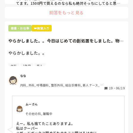
てます。1500円で買えるのなら私も絶対そっちにしてると思う
ので良い買い物されてて羨ましいです！(笑)
回答をもっと見る
看護・お仕事
👑殿堂入り
やらかしました。。今日はじめての創処置をしました。物品
で滅菌の鑷子やハ...
やらかしました。。

今日はじめての創処置をしました。

外科
1年目
新人
物品で滅菌の鑷子やハサミを使ったのですが、

ゴミと一緒に、ノリで鑷子達を捨てました。。

なな
患者に使用した物品は使い捨て、という認識が頭の中にあっ
内科, 外科, 呼吸器科, 整形外科, 総合診療科, 新人ナース, 脳
て…。

19
・
06/19
神経外科, 慢性期, 回復期
プリセプターに

「普通鑷子捨てる！？明らかに使い捨てて良いような安物じ
ムーさん
ゃないよね？」

その他の科, 離職中
「そんなミスした新人、あなたが初めてだよ」

と言われました。。

えー。私も捨てたことありますよ。

私はクーパー

たしかに、よくよく考えてみれば

ハザードボックス閉めてたのをこじ開けるはめに。
