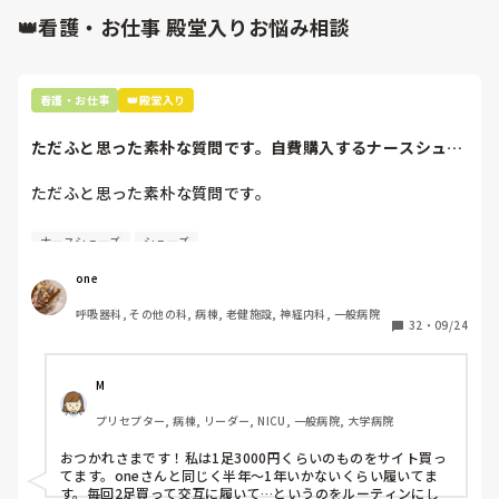
👑看護・お仕事 殿堂入りお悩み相談
看護・お仕事
👑殿堂入り
ただふと思った素朴な質問です。自費購入するナースシュー
ズ(職場で使用し...
ただふと思った素朴な質問です。

自費購入するナースシューズ(職場で使用してる靴)っていく
ナースシューズ
シューズ
らくらいのものをどのくらいの期間使用していますか？

one
わたしの職場の指定は「白のスニーカー」。

呼吸器科, その他の科, 病棟, 老健施設, 神経内科, 一般病院
すぐに汚くなるので1,500円は絶対に超えたくない思いがあ
32
・
09/24
り笑、商店街の靴屋さんやネットで安く見つけた時に買って
半年〜1年未満で交換しています。

M
職場の人が「ナースシューズに3000円以上は出せない」っ
プリセプター, 病棟, リーダー, NICU, 一般病院, 大学病院
て言ってて、わたしの倍額は出せるのか！とびっくりしたの
で、世の皆さんはどうなのかなと…🤔
おつかれさまです！私は1足3000円くらいのものをサイト買っ
てます。oneさんと同じく半年〜1年いかないくらい履いてま
す。毎回2足買って交互に履いて…というのをルーティンにし