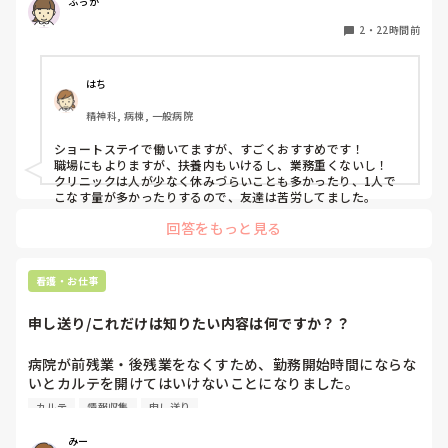
ふっか
でもPNSでやれというからには、もっと業務量に見合った、
新人を指導しながら業務ができるゆとりが欲しいです。

2
・
22時間前
PNSもそうじゃないのも経験している方は、どちらの方が良
いと思いますか？
はち
精神科, 病棟, 一般病院
ショートステイで働いてますが、すごくおすすめです！

職場にもよりますが、扶養内もいけるし、業務重くないし！

クリニックは人が少なく休みづらいことも多かったり、1人で
こなす量が多かったりするので、友達は苦労してました。
回答をもっと見る
看護・お仕事
申し送り/これだけは知りたい内容は何ですか？？
病院が前残業・後残業をなくすため、勤務開始時間にならな
いとカルテを開けてはいけないことになりました。

カルテ
情報収集
申し送り
そのため、十分な情報収集が困難になり、前勤務者がしっか
りと記録に残していない場合はとても困ることが増えまし
みー