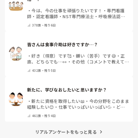
・
今は、今の仕事を頑張りたいです！
・
専門看護
師
・
認定看護師
・
NST専門療法士
・
呼吸療法認定
士
・
糖尿病療養指導士
・
認知症ケア専門士
・
消化器
378
票・
残り6日
内視鏡技師
・
その他(コメントで教えて下さい)
皆さんは食事介助は好きですか…？
・
好き（得意）です🥰
・
嫌い（苦手）です😅
・
正
直、どちらでも…👀
・
その他（コメントで教えてく
ださい）
432
票・
残り5日
新たに、学びなおしたいと思いますか？
・
新たに資格を取得したい📖
・
今の分野をこのまま
経験したい😊
・
仕事でいっぱいいっぱい💦
・
どん
な自分になりたいか探し中🧐
・
その他（コメントで
461
票・
残り4日
教えてください）
リアルアンケートをもっと見る