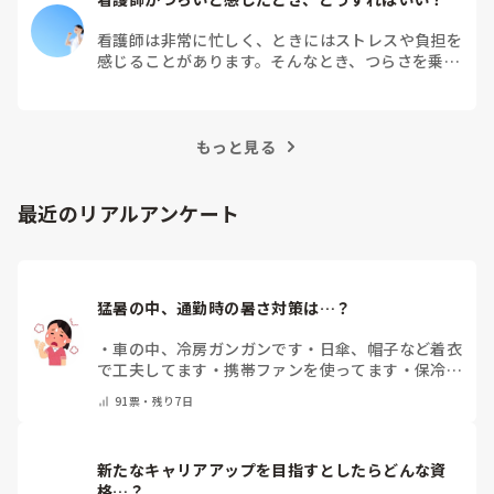
看護師は非常に忙しく、ときにはストレスや負担を
感じることがあります。そんなとき、つらさを乗り
越えるためにはどうすればよいでしょうか？この記
事では、看護師がつらさを感じたときの対処法や秘
訣を紹介します。
もっと見る
最近のリアルアンケート
猛暑の中、通勤時の暑さ対策は…？
・
車の中、冷房ガンガンです
・
日傘、帽子など着衣
で工夫してます
・
携帯ファンを使ってます
・
保冷剤
を持ち運んでいます
・
特に暑さ対策はしていませ
91
票・
残り7日
ん
・
その他（コメントで教えて下さい）
新たなキャリアアップを目指すとしたらどんな資
格…？