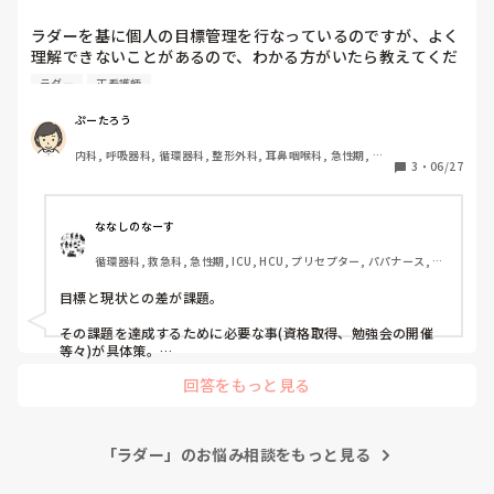
理解できないこと...
ラダーを基に個人の目標管理を行なっているのですが、よく
理解できないことがあるので、わかる方がいたら教えてくだ
さい。目標値の書き方と、目標値の意味。

ラダー
正看護師
目標達成のための具体策とプロセス指標というのがあるので
すが、記入すると同じ様な感じになってしまい、段々分から
ぷーたろう
なくなってきました。分かりやすく教えていただきたいで
内科, 呼吸器科, 循環器科, 整形外科, 耳鼻咽喉科, 急性期, 病
3
・
06/27
棟, リーダー, 消化器外科, 一般病院, 透析
ななしのなーす
循環器科, 救急科, 急性期, ICU, HCU, プリセプター, パパナース, リ
ーダー, 外来
目標と現状との差が課題。

その課題を達成するために必要な事(資格取得、勉強会の開催
等々)が具体策。

回答をもっと見る
その具体策をいつまでにやるのか、時系列で表したものがプロ
セス。

ですかね？

「ラダー」のお悩み相談をもっと見る
記入にあたっての書き方などはありませんでしょうか？そちら
は参考にはなりませんでしたか？