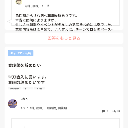
内科, 病棟, リーダー
急性期からリハ病へ転職経験ありです。

本当に病院によりますが、

忙しさ→処置やイベントが少ないので気持ち的には楽でした。

業務内容もほぼ単調で、よく言えばルチーンで自分のペースで
できますが、逆に刺激は少ないなという感じです。

回答をもっと見る
あとは、人手不足が深刻な病院だと、急性期並みに忙しくなる
印象です。

中途採用への教育もしっかり行ってくれるかとかも、大事なポ
イントかと思います。
キャリア・転職
看護師を辞めたい
単刀直入に言います。

看護師辞めたいです。

回復期
リハ
入職
回復期リハビリテーション病棟に入職して約半年

もう辞めたいです

しおん
リハビリ科, 病棟, 一般病院, 回復期
人手不足の環境、夜勤、切羽詰まってる自分がいて仕事を忘
4
・
04/18
れ注意を受ける、人間関係などなど

このあたりの要因が重なって辞めたいです。

j