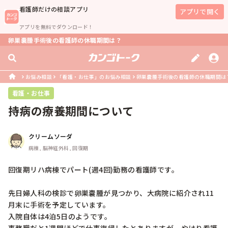
看護師
だけの相談アプリ
アプリで開く
アプリを無料でダウンロード！
卵巣嚢腫手術後の看護師の休職期間は？
お悩み相談
「看護・お仕事」のお悩み相談
卵巣嚢腫手術後の看護師の休職期間は
看護・お仕事
持病の療養期間について
クリームソーダ
病棟, 脳神経外科, 回復期
回復期リハ病棟でパート(週4回)勤務の看護師です。

先日婦人科の検診で卵巣嚢腫が見つかり、大病院に紹介され11
月末に手術を予定しています。

入院自体は4泊5日のようです。
