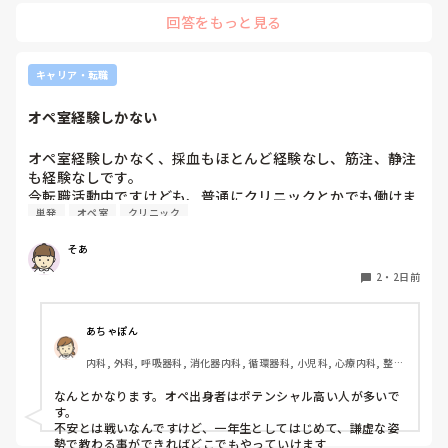
絶対伝えたいけど長文で記録には残せない時は時間がある時は
回答をもっと見る
Wordで文章を作って渡してました。
キャリア・転職
オペ室経験しかない
オペ室経験しかなく、採血もほとんど経験なし、筋注、静注
も経験なしです。

今転職活動中ですけども、普通にクリニックとかでも働けま
単発
オペ室
クリニック
すかね(考えてるところは、眼科や皮膚科あたりです)

そあ
もう一つ、単発のバイトもしたいのですがオペ室経験しかな
い人でも働けるようなところはありますかね。

2
・
2日前
病棟経験も一度もないので色々と不安でいっぱいです。
あちゃぽん
内科, 外科, 呼吸器科, 消化器内科, 循環器科, 小児科, 心療内科, 整形
外科, 産科・婦人科, 耳鼻咽喉科, 皮膚科, 泌尿器科, リハビリ科, 総
合診療科, 救急科, 超急性期, ICU, CCU, HCU, その他の科, ママナー
なんとかなります。オペ出身者はポテンシャル高い人が多いで
ス, 外来, 神経内科, 脳神経外科, NICU, 消化器外科, 一般病院, 慢性
す。

期, 回復期, 終末期, オペ室, 透析, 検診・健診
不安とは戦いなんですけど、一年生としてはじめて、謙虚な姿
勢で教わる事ができればどこでもやっていけます