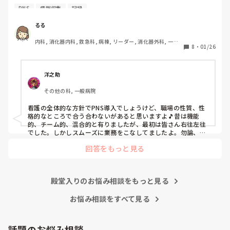
PNS
情報収集
記録
私の病院は３年前からPNSを導入して、一部の病棟はその
後、PNSを廃止しました。

るる
私は、そのPNSを廃止した病棟からまだPNSをやっている病
内科, 消化器内科, 救急科, 病棟, リーダー, 消化器外科, 一般
棟に9月に異動してきました。

8
・
01/26
病院
ぶっちゃけ、新人のレベルにかなりの差が出ているなぁと感
じざるを得ませんでした。

色々な病棟に入院したことのある患者さんも、「(私が異動
洋之助
する前の病棟の方が)新人が患者から見てもよく動けてた
その他の科, 一般病院
よ」と言っていました。

現病棟はPNSだけれども、結局は忙しくて、新人の面倒を見
看護の全体的な方針でPNS導入でしょうけど、職場の性質、性
てられず、清潔ケアや単純に点滴を繋げてくるなど、簡単な
格的なところで合う合わないがあると思いますよ🎵昔は機能
仕事しか新人にさせていませんでした。PNSを廃止した病棟
的、チーム的、混合的と有りましたが、最初は皆さん右往左往
では、イベントは必ずと言っていいほど新人に担当させて、
でした。しかしスムーズに業務をこなしてましたよ。勿論、指
導する事も😉🆗✨でしたよ🎵どうしてもPNSの導入なら皆さん
指導者やリーダーが責任持って指導することで、新人ができ
回答をもっと見る
と意見交換を行うべきと思いますよ🎵それに人手が足りないの
ることがどんどん増えていったと思っています。

は昔から口癖のように言われていますよ🎵人手が足りない分は
現在の病棟はスタッフの人数が少ないので、1ペアで患者14
足りるように業務をこなしている人もいます。意欲的でない新
人とか受け持つことも当たり前な感じです。

人も昔からいますのでね🎵とどのつまり看護師が自分の仕事へ
朝の情報収集にも時間がかかり、結果、患者のことがわから
殿堂入りのお悩み相談をもっと見る
の向き合い方になると思いますよ🎵僕は昔の人間なので、昔は
ないという状況になります。新人も放置されるのなら、PNS
良かったよしか言えませんが、今と比べると個人的な動きが多
いと思います。昔は患者様、スタッフ全員に目を配れる人が沢
お悩み相談をすべて見る
の意味があるのか疑問です。

山いて新人の指導もしっかりしていましたし、新人さんも答え
先日も、入職して10ヶ月経つけど造影MRIの検査出しをした
てくれましたよ🎵今のアナタに出来るでしょうか⁉️物事の良し
事がなく、やり方がわからない新人さんが、先輩に「今まで
悪しの批判は簡単です。僕も出来ます。自分で何か解決策があ
話題のお悩み相談
やったことないの！？もう10ヶ月なんだから、未経験なこと