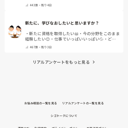
ださい）
443
票・
残り4日
新たに、学びなおしたいと思いますか？
・
新たに資格を取得したい📖
・
今の分野をこのまま
経験したい😊
・
仕事でいっぱいいっぱい💦
・
どん
な自分になりたいか探し中🧐
・
その他（コメントで
467
票・
残り3日
教えてください）
リアルアンケートをもっと見る
お悩み相談の一覧を見る
リアルアンケートの一覧を見る
シゴトークについて