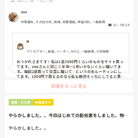
自費購入するナースシューズ(職場で使用してる靴)っていく
ナースシューズ
シューズ
らくらいのものをどのくらいの期間使用していますか？

one
わたしの職場の指定は「白のスニーカー」。

呼吸器科, その他の科, 病棟, 老健施設, 神経内科, 一般病院
すぐに汚くなるので1,500円は絶対に超えたくない思いがあ
32
・
09/24
り笑、商店街の靴屋さんやネットで安く見つけた時に買って
半年〜1年未満で交換しています。

M
職場の人が「ナースシューズに3000円以上は出せない」っ
プリセプター, 病棟, リーダー, NICU, 一般病院, 大学病院
て言ってて、わたしの倍額は出せるのか！とびっくりしたの
で、世の皆さんはどうなのかなと…🤔
おつかれさまです！私は1足3000円くらいのものをサイト買っ
てます。oneさんと同じく半年〜1年いかないくらい履いてま
す。毎回2足買って交互に履いて…というのをルーティンにし
てます。1500円で買えるのなら私も絶対そっちにしてると思う
ので良い買い物されてて羨ましいです！(笑)
回答をもっと見る
看護・お仕事
👑殿堂入り
やらかしました。。今日はじめての創処置をしました。物品
で滅菌の鑷子やハ...
やらかしました。。
