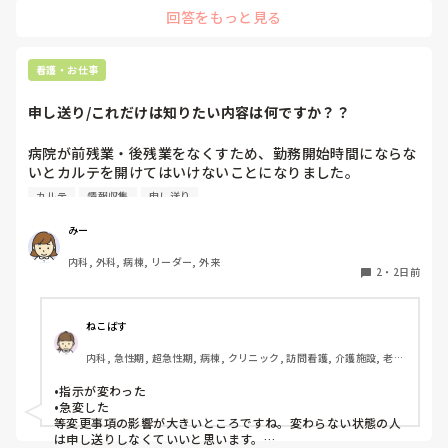
回答をもっと見る
看護・お仕事
申し送り/これだけは知りたい内容は何ですか？？
病院が前残業・後残業をなくすため、勤務開始時間にならな
いとカルテを開けてはいけないことになりました。

カルテ
情報収集
申し送り
そのため、十分な情報収集が困難になり、前勤務者がしっか
りと記録に残していない場合はとても困ることが増えまし
みー
た。申し送り自体は存在していますが、後残業もなくす風潮
内科, 外科, 病棟, リーダー, 外来
で、5分以内で終わるように、と言われています。

2
・
2日前
人にもよるのですが、端的な申し送りのためにこれだけは知
っておきたい内容は何ですか？？
ねこばす
内科, 急性期, 超急性期, 病棟, クリニック, 訪問看護, 介護施設, 老健
施設, リーダー, 神経内科, 脳神経外科, 一般病院, 慢性期, 回復期, 終
末期, 透析, 保育園・学校, SCU, 派遣, 小規模多機能, 看護多機能
•指示が変わった

•急変した

等変更事項の影響が大きいところですね。変わらない状態の人
は申し送りしなくていいと思います。
