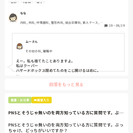
今日はじめての創処置をしました。

外科
1年目
新人
物品で滅菌の鑷子やハサミを使ったのですが、

ゴミと一緒に、ノリで鑷子達を捨てました。。

なな
患者に使用した物品は使い捨て、という認識が頭の中にあっ
内科, 外科, 呼吸器科, 整形外科, 総合診療科, 新人ナース, 脳
て…。

19
・
06/19
神経外科, 慢性期, 回復期
プリセプターに

「普通鑷子捨てる！？明らかに使い捨てて良いような安物じ
ムーさん
ゃないよね？」

その他の科, 離職中
「そんなミスした新人、あなたが初めてだよ」

と言われました。。

えー。私も捨てたことありますよ。

私はクーパー

たしかに、よくよく考えてみれば

ハザードボックス閉めてたのをこじ開けるはめに。

手術室で使った物品も全部滅菌して使いまわすし、

これは私じゃないけど、患者さんのガラケーを洗濯ものと一緒
滅菌の種類とかも学校で習ったはずなのに

回答をもっと見る
に出しちゃったり。(これは問題か💦)
なんで頭回らなかったんだろう😭

市長さんは、

看護・お仕事
👑殿堂入り
患者さんに迷惑かけたわけじゃないから大丈夫、

と慰めてくれましたが、、

PNSとそうじゃ無いのを両方知っている方に質問です。ぶっ
自分が情けなくて情けなくて😭

ちゃけ、どっち...
明日からの勤務が怖い笑

PNSとそうじゃ無いのを両方知っている方に質問です。ぶっ
ちゃけ、どっちがいいですか？

こんなバカな私をせめて笑い飛ばしてください笑