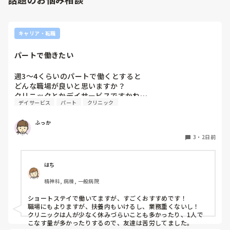
るなら実施してみてはどうでしょうか⁉️そういう事と思います
は自分から積極的に言って！」と言われていて、そんな無茶
よ🎵人の命は地球より重いと言った人がいます。ならば１人で
抱えるのは到底ムリですね🎵ならば皆で抱えましょうね🎵僕の
な…と思いました。

持論ですけど、頑張って👊😆🎵
新人さんが可愛そう、と感じることもある反面、ペアの先輩
キャリア・転職
が何か処置をしているけど、ペアの新人はのんびり記録して
いて、「(処置を)やったことあるの？無いなら見学したほう
パートで働きたい
がいいんじゃないの？」と声をかけても、「記録終わってな
いんで」と。。。

週3〜4くらいのパートで働くとすると

早く色々覚えたい！という、意欲があまり感じられず…これ
どんな職場が良いと思いますか？

はPNS云々よりも、その新人の性格かな？とも思いました
クリニックとかデイサービスですかね…
が、ほとんどの新人に当てはまりました。。。時代柄でしょ
デイサービス
パート
クリニック
うか？？

私はどちらかといえば、PNSは好きじゃありません。

ふっか
でもPNSでやれというからには、もっと業務量に見合った、
新人を指導しながら業務ができるゆとりが欲しいです。

3
・
2日前
PNSもそうじゃないのも経験している方は、どちらの方が良
いと思いますか？
はち
精神科, 病棟, 一般病院
ショートステイで働いてますが、すごくおすすめです！

職場にもよりますが、扶養内もいけるし、業務重くないし！

クリニックは人が少なく休みづらいことも多かったり、1人で
こなす量が多かったりするので、友達は苦労してました。