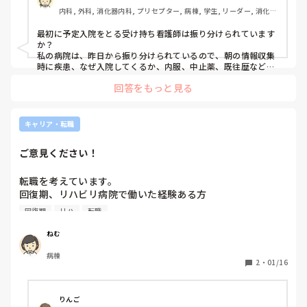
内科, 外科, 消化器内科, プリセプター, 病棟, 学生, リーダー, 消化器
外科, 一般病院, 慢性期, 終末期
最初に予定入院をとる受け持ち看護師は振り分けられています
か？

私の病院は、昨日から振り分けられているので、朝の情報収集
時に疾患、なぜ入院してくるか、内服、中止薬、既往歴など頭
に入れる→入院をとる流れをイメージして取り組んでます。

回答をもっと見る
対応も記録も慣れかと思いますが、しっかりイメージ、振り返
りが大切かと思います。頑張ってください！！
キャリア・転職
ご意見ください！
転職を考えています。

回復期、リハビリ病院で働いた経験ある方

急性期に比べ業務内容や、忙しさはやはり違うのでしょう
回復期
リハ
転職
か？

人により働きやすさは違うと思いますが、教えていただきた
ねむ
いです。
病棟
2
・
01/16
りんご