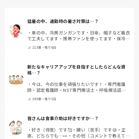
猛暑の中、通勤時の暑さ対策は…？
・
車の中、冷房ガンガンです
・
日傘、帽子など着衣
で工夫してます
・
携帯ファンを使ってます
・
保冷剤
を持ち運んでいます
・
特に暑さ対策はしていませ
213
票・
残り6日
ん
・
その他（コメントで教えて下さい）
新たなキャリアアップを目指すとしたらどんな資
格…？
・
今は、今の仕事を頑張りたいです！
・
専門看護
師
・
認定看護師
・
NST専門療法士
・
呼吸療法認定
士
・
糖尿病療養指導士
・
認知症ケア専門士
・
消化器
395
票・
残り5日
内視鏡技師
・
その他(コメントで教えて下さい)
皆さんは食事介助は好きですか…？
・
好き（得意）です🥰
・
嫌い（苦手）です😅
・
正
直、どちらでも…👀
・
その他（コメントで教えてく