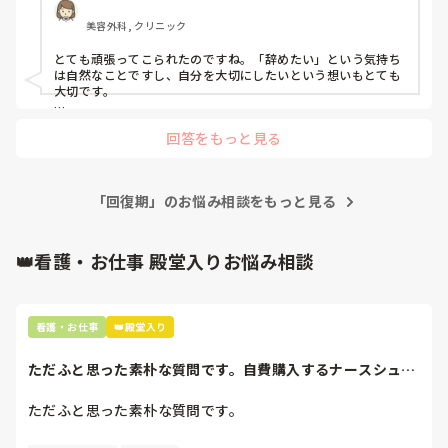
元々、アパレルに行きたいとずっと思っていました。また雀
美容外科, クリニック
荘のスタッフをしてたのでその頃に戻りたいです。

とても頑張ってこられたのですね。「辞めたい」という気持ち
ただ、一人暮らしなので金銭面が心配です

は自然なことですし、自分を大切にしたいという想いもとても
でも自分を大切にしたいので看護師は辞めたいです。

大切です。

アパレルへの転職を考えているなら、まずは副業や短時間のバ
どうしたらいいんでしょうか？
回答をもっと見る
イトで試してみるのも一つの方法です。看護師の資格は強みな
ので、辞める前に単発の仕事などで金銭面の不安をカバーする
のも良いかもしれません。

「回復期」のお悩み相談をもっと見る
「今の職場がつらい」だけなら、他の看護職（クリニックや訪
問看護など）への転職も検討の余地があります。

無理せず、自分の気持ちを一番に考えてあげてくださいね。応
👑看護・お仕事 殿堂入りお悩み相談
援しています。
看護・お仕事
👑殿堂入り
ただふと思った素朴な質問です。自費購入するナースシュー
ズ(職場で使用し...
ただふと思った素朴な質問です。
