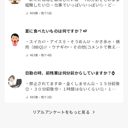
経験したい😊
・
仕事でいっぱいいっぱい💦
・
どん
な自分になりたいか探し中🧐
・
その他（コメントで
406
票・
残り5日
教えてください）
夏に食べたいものは何ですか？🍉
・
スイカ🍉
・
アイス🍦
・
そうめん🥢
・
かき氷🍧
・
焼
肉（BBQ)🍖
・
ウナギ🐟
・
その他(コメントで教え
てください)
463
票・
残り4日
日勤の時、前残業は何分前からしていますか？⌚
・
禁止されてます🚫
・
全くしません🙅
・
１５分前後
😊
・
３０分前後🤓
・
１時間はないくらい🤔
・
１時
間以上…😨
・
その他（コメントで教えて下さい）
495
票・
残り3日
リアルアンケートをもっと見る