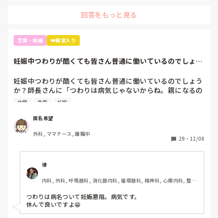
回答をもっと見る
恋愛・結婚
👑殿堂入り
妊娠中つわりが酷くても皆さん普通に働いているのでしょう
か？師長さんに「...
妊娠中つわりが酷くても皆さん普通に働いているのでしょう
か？師長さんに「つわりは病気じゃないからね。親になるの
はそう簡単じゃないのよ。みんな辛いのを乗り越えてるんだ
休職
急変
妊娠
から。家で寝てると病人になっちゃうから働いてた方がいい
でしょ」と言われました。体調的に本当にしんどいです。患
匿名希望
者の心配している余裕がなく、急変したらと不安です。結構
外科, ママナース, 離職中
ナイーブになっているのかすぐ涙が出ます。妊娠初期はみん
29
・
12/08
なこんな感じで何も言わずに乗り越えているのでしょうか？
自分が甘いだけなんですか。
律
内科, 外科, 呼吸器科, 消化器内科, 循環器科, 精神科, 心療内科, 整形
外科, 耳鼻咽喉科, 泌尿器科, ママナース, 訪問看護, 介護施設, 神経
内科, 脳神経外科, 消化器外科, 慢性期, 終末期
つわりは病名ついて妊娠悪阻。病気です。

休んで良いですよ😁