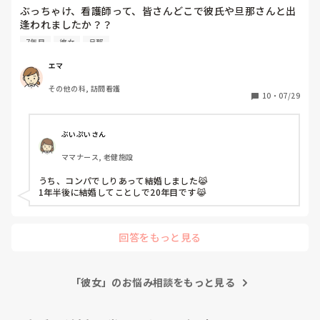
ぶっちゃけ、看護師って、皆さんどこで彼氏や旦那さんと出
逢われましたか？？

看護師7年目ですが、コンパや飲み会、紹介、集まりとかで
7年目
彼女
旦那
一緒にいたいとか付き合いたいと思える人に出逢えるのって
難しいなと思ってます。

エマ
性格とかコミュ力とかも大事とおもいますが、、

その他の科, 訪問看護
皆さんどこで知り合ったのか、どうやって関係性築いたのか
10
・
07/29
も知りたいです。
ぶいぷいさん
ママナース, 老健施設
うち、コンパでしりあって結婚しました😹

1年半後に結婚してことしで20年目です😹
回答をもっと見る
「彼女」のお悩み相談をもっと見る