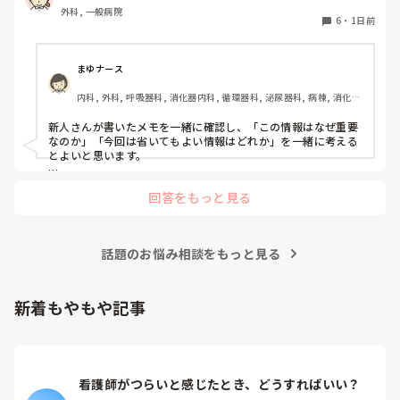
外科, 一般病院
6
・
1日前
まゆナース
内科, 外科, 呼吸器科, 消化器内科, 循環器科, 泌尿器科, 病棟, 消化器
外科, 一般病院
新人さんが書いたメモを一緒に確認し、「この情報はなぜ重要
なのか」「今回は省いてもよい情報はどれか」を一緒に考える
とよいと思います。

ただ間違いを指摘するのではなく、患者さんの状態や報告の目
回答をもっと見る
的に照らして振り返ることで、重要度を判断する力が少しずつ
身につくのではないでしょうか。最初は情報を多く書いてしま
うことも自然だと思うので、繰り返し一緒に整理しながら、必
要な内容を選べるよう支援するとよいと思います。
話題のお悩み相談をもっと見る
新着もやもや記事
看護師がつらいと感じたとき、どうすればいい？