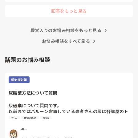
回答をもっと見る
殿堂入りのお悩み相談をもっと見る
お悩み相談をすべて見る
話題のお悩み相談
感染症対策
尿破棄方法について質問
尿破棄について質問です。

以前まではバルーン留置している患者さんの尿は各部屋のト
イレに破棄する形でしたが、感染予防上汚物処理室でのみ破
手技
正看護師
病棟
棄に代わり1人ウロバッグ空っぽにしたらその尿はすぐに汚
物処理室に持っていくという非効率な方法になってます。尿
ぷー
破棄人数は10人近くになるので病室と汚物処理室を10往復