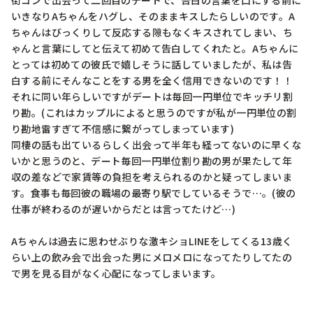
街コンで出会って二回目のデートで、告白の言葉を口にする前に
いきなりAちゃんをハグし、そのままキスしたらしいのです。A
ちゃんはびっくりして反応する隙もなくキスされてしまい、ち
ゃんと言葉にしてと伝えて初めて告白してくれたと。Aちゃんに
とっては初めての彼氏で嬉しそうに話していましたが、私は告
白する前にそんなことをする男を全く信用できないのです！！

それに同い年らしいですがデートは毎回一円単位でキッチリ割
り勘。(これはカップルによると思うのですが私が一円単位の割
り勘地雷すぎて不信感に繋がってしまっています)

同棲の話も出ているらしく出会って半年も経ってないのに早くな
いかと思うのと、デート毎回一円単位割り勘の男が果たして年
収の差などで家賃等の負担を考えられるのかと疑ってしまいま
す。食事も毎回彼の職場の最寄り駅でしているそうで…。(彼の
仕事が終わるのが遅いからだとは言ってたけど…)

Aちゃんは過去に思わせぶりな激キショLINEをしてくる13歳く
らい上の飲み会で出会った男にメロメロになってたりしてたの
で男を見る目がなく心配になってしまいます。
