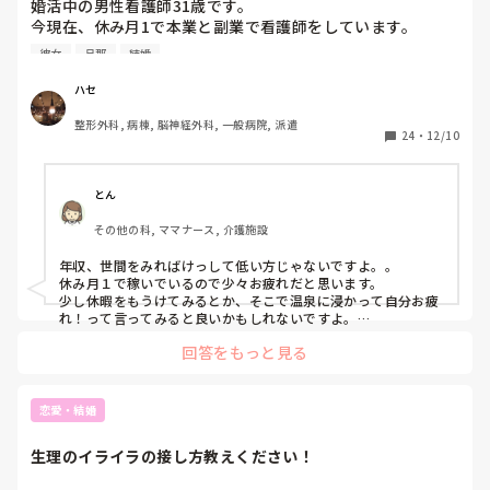
婚活中の男性看護師31歳です。

今現在、休み月1で本業と副業で看護師をしています。 

年収自体は680万～700万くらいです。

彼女
旦那
結婚
婚活自体は夜勤明けに行くことが多いですが周りをみると年
収800万から1000万以上の方が多くて、こういう方達がライ
ハセ
バルになるのか〜って思うと自信を無くします。

整形外科, 病棟, 脳神経外科, 一般病院, 派遣
24
・
12/10
恋活だと付き合えても半年から1年と長続きしなかったり、
婚活だと高ステータスな方達と見比べられてそもそも相手に
されないような感じです。

とん
その他の科, ママナース, 介護施設
キープという意味では相手にはされる感じはあります。

年収、世間をみればけっして低い方じゃないですよ。。

3ヶ月ごとにボトックス注射をしたり、オシャレではないで
休み月１で稼いでいるので少々お疲れだと思います。

すが、清潔感を気を付けたりしてるのですが上手くいきませ
少し休暇をもうけてみるとか、そこで温泉に浸かって自分お疲
ん。

れ！って言ってみると良いかもしれないですよ。

きっと休憩を取ることで気持ちも上向きになると思います。
回答をもっと見る
最近はもっぱらジムで健康目的のために筋トレして友達と話
すぐらいしかしてません。

気持ちが沈んできているので良かったら気持ちが上向きにな
恋愛・結婚
る方法を色々教えて頂けると嬉しいです。
生理のイライラの接し方教えください！