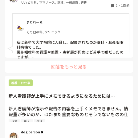
リハビリ科, ママナース, 病棟, 一般病院, 透析
の参考にさせていただきたいです😭
1
・
1日前
まどれーぬ
その他の科, クリニック
私は新卒で大学病院に入職し、配属されたのが眼科・耳鼻咽喉
科病棟でした。

耳鼻咽喉科の看護や処置・患者層が死ぬほど苦手で嫌だったの
ですが、

眼科は自分に合っていて好きだったので、そこからずーっと眼
回答をもっと見る
科で働いています。

大学病院に在籍していると必ず異動があるため、永遠に眼科病
棟に居続けることは不可能なので、

看護・お仕事
異動の声がかかる前に眼科クリニックに転職しました。

そこから先は何か所か眼科クリニックを転々として今の職場に
新人看護師が上手にメモできるようになるためには…
至る、という感じです。
新人看護師が指示や報告の内容を上手くメモできません。情
報量が多いのか、はたまた重要なものとそうでないものの仕
分けができないのか…  肝心な事柄を逃してしまいます。何
指導
新人
病棟
かよい指導方法はないでしょうか？　出来るだけゆっくり指
示・報告するよう皆で努力しています。
dog person 🐕