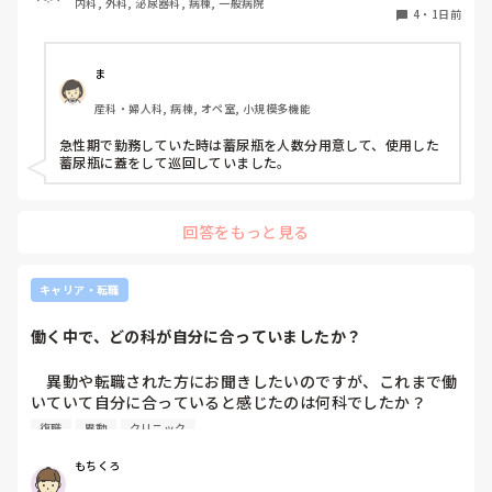
内科, 外科, 泌尿器科, 病棟, 一般病院
する形に。結果尿破棄に時間がかかってます。

4
・
1日前
以前の病院では尿破棄用ワゴン下段に蓄尿袋を患者さん分セ
ットしワゴン下段に乗せて破棄していき最後まとめて汚物処
理室で破棄してたのでその方法はダメなのか？と疑問抱いて
ま
ます。もちろん汚物見えないようワゴンにカバーする等対策
産科・婦人科, 病棟, オペ室, 小規模多機能
して。

皆さんの病棟ではどのような方法取られてますか？
急性期で勤務していた時は蓄尿瓶を人数分用意して、使用した
蓄尿瓶に蓋をして巡回していました。
回答をもっと見る
キャリア・転職
働く中で、どの科が自分に合っていましたか？
　異動や転職された方にお聞きしたいのですが、これまで働
いていて自分に合っていると感じたのは何科でしたか？

また、どんなところが合っていると感じましたか？

復職
異動
クリニック
私はこれまで脳神経外科、リハビリ科、透析室と経験しまし
もちくろ
たが、どこもしっくり来なくて悩んでいます…。次回の転職