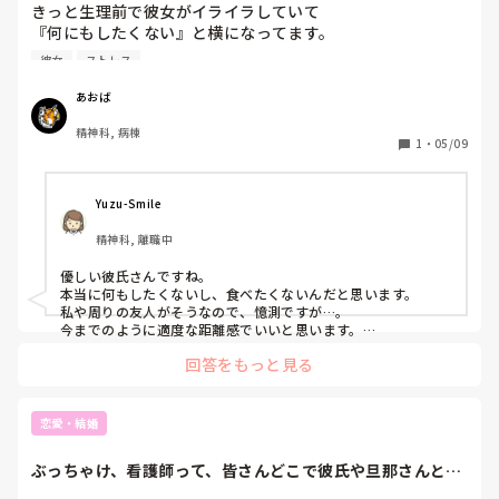
きっと生理前で彼女がイライラしていて

『何にもしたくない』と横になってます。

彼女
ストレス
ご飯も『欲しくない』とは言うんですが、

こー言う時どんな物なら食べたいとかありますか？

あおば
精神科, 病棟
時々声をかけたり、そっとしてたり

1
・
05/09
生理前は適度な距離で接してるつもりなんですが

どんなふうに接したらいいとかアドバイスあれば教えてくだ
さい。
Yuzu-Smile
精神科, 離職中
優しい彼氏さんですね。

本当に何もしたくないし、食べたくないんだと思います。

私や周りの友人がそうなので、憶測ですが…。

今までのように適度な距離感でいいと思います。

私のことはそっとしといてもらって、彼は彼でいつもと変わら
回答をもっと見る
ず自由にしてもらうくらいがちょうど良かったです。

特別なことをしてもらわなくても、気遣ってくれている気持ち
は案外伝わっているものですよ。
恋愛・結婚
ぶっちゃけ、看護師って、皆さんどこで彼氏や旦那さんと出
逢われましたか？...