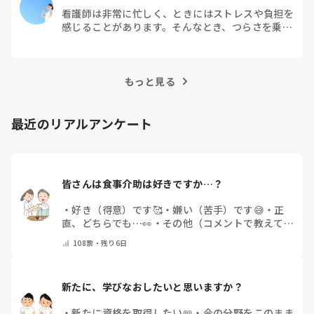
看護師は非常に忙しく、ときにはストレスや負担を
感じることがあります。そんなとき、つらさを乗り
越えるためにはどうすればよいでしょうか？この記
事では、看護師がつらさを感じたときの対処法や秘
訣を紹介します。
もっと見る
最近のリアルアンケート
皆さんは食事介助は好きですか…？
・
好き（得意）です🥰
・
嫌い（苦手）です😅
・
正
直、どちらでも…👀
・
その他（コメントで教えてく
ださい）
108
票・
残り6日
新たに、学びなおしたいと思いますか？
・
新たに資格を取得したい📖
・
今の分野をこのまま