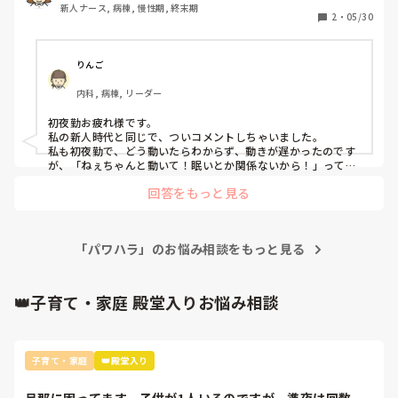
新人ナース, 病棟, 慢性期, 終末期
うですか？ときくもプリセプターが後ろで見てて「巻で」と
2
・
05/30
のこと。自分はまだまだ1人前ではないのはわかってるけど
さすがにこれはひどいと思うけどそれは心の中で思っときま
す。夜勤が終わりプリセプターとの振り返りのときに、「落
りんご
ち着きがないね。夜勤がこんなんだったら日勤もろくに部屋
内科, 病棟, リーダー
周りできてないんじゃないの？」確かに自分は焦ると周りが
見えなくなり、突っ走り、あとで点眼やり忘れてまた訪室し
初夜勤お疲れ様です。

てするとかがよくある。自分の悪いところは自分でもよくわ
私の新人時代と同じで、ついコメントしちゃいました。

かってるけどきつい言い方されると凹みます。

私も初夜勤で、どう動いたらわからず、動きが遅かったのです
またべつのチームの先輩看護師とプリセプターが仲良くて別
が、「ねぇちゃんと動いて！眠いとか関係ないから！」って言
われました笑

のチームのところでコールあって２人で行って、部屋の前で
回答をもっと見る
その時は凹みましたが、

2人でコソコソ話してて、これ絶対私の事言われてるなって
今思い返すとただの八つ当たりだし、具体的な教育・指導をし
感じました。とにかく看護師向いてないなってすごく思いま
て欲しかったな〜と。。。

した。
おまうるさん‼︎初夜勤でなんでも出来るわけないんだから、向
「パワハラ」のお悩み相談をもっと見る
いてないなんてことないと思いますよ‼︎しかも、自分で振り返
ってここに投稿する行動力、さすがです✨

信頼できる上司がいれば相談してもいいかもです✨
👑子育て・家庭 殿堂入りお悩み相談
子育て・家庭
👑殿堂入り