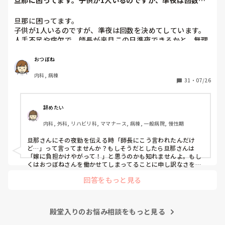
旦那に困ってます。子供が1人いるのですが、準夜は回数を
決めてしています...
旦那に困ってます。

子供が1人いるのですが、準夜は回数を決めてしています。

人手不足や病欠で、師長が来月この日準夜できるかと、無理
ならいいからとお願いがありました。

おつぼね
私も子供の熱や体調不良で何度も夜勤が出来なくなったこと
内科, 病棟
があります。

31
・
07/26
旦那に聞いてみると、子供がいる家庭に夜勤を頼むなんてお
かしい。師長は何を考えているのか、と怒り、俺に考えがあ
るから夜勤はしてもいいと言われました。考えって何？って
辞めたい
聞くと今度なにかあったら文句いいにいってやると、怒鳴り
内科, 外科, リハビリ科, ママナース, 病棟, 一般病院, 慢性期
込みに行ってやるわと言われました。

今までもそう言って怒鳴り込みに行ったことはないのです
旦那さんにその夜勤を伝える時「師長にこう言われたんだけ
が、しないとも限りませんし、無理なら無理と断ってと伝え
ど…」って言ってませんか？もしそうだとしたら旦那さんは
ても、いいよ夜勤して、と譲りません。

「嫁に負担かけやがって！」と思うのかも知れませんよ。もし
くはおつぼねさんを働かせてしまってることに申し訳なさをか
んじているのかも。分かった上で結婚して、子供さんが生まれ
こんなに理解ないものでしょうか？子供の世話といっても赤
回答をもっと見る
ていざ夜勤をする現状に旦那さんも慣れていないのではと感じ
ちゃんではなく、トイレは自分でできますし、父親の言うこ
ました。

ともちゃんと聞きます。

「あんたの稼ぎが少ないから夜勤してるんだよ！」までは言え
家計が苦しいので私は夜勤をして正社員でいなければならな
殿堂入りのお悩み相談をもっと見る
いのに、夜勤そんなに嫌ならやめたほうがいい？と聞くとそ