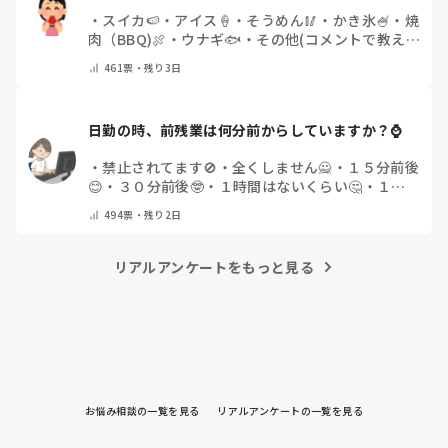
・
スイカ🍉
・
アイス🍦
・
そうめん🥢
・
かき氷🍧
・
焼
肉（BBQ)🍖
・
ウナギ🐟
・
その他(コメントで教え
てください)
461
票・
残り3日
日勤の時、前残業は何分前からしていますか？⌚
・
禁止されてます🚫
・
全くしません🙅
・
１５分前後
😊
・
３０分前後🤓
・
１時間はないくらい🤔
・
１時
間以上…😨
・
その他（コメントで教えて下さい）
494
票・
残り2日
リアルアンケートをもっと見る
お悩み相談の一覧を見る
リアルアンケートの一覧を見る