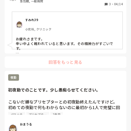
急性期, 一般病院
らはじまっており、周囲の先輩が味方になってくれてこの病
3
・
04/14
院にこだわる必要はない。他の病院でも伸びると思う。と声
をかけてくれていましたが、現在の病院で2年働かないと寮
費の敷金礼金をやめた月分支払わなくてはならないというペ
すみれ39
ナルティがあるため粘っていました。

小児科, クリニック
今回のパワハラ窓口への相談も病棟の先輩5~6人ほどから背
お疲れさまです。

中を押してもらい、こぎつけました。

辛い中よく戦われていると思います。その精神力がすごいで
す。

しかし、このパワハラ窓口へ相談し、面談することで今後の
近い人が労務局相談しパワハラ委員会に相談、報告しました。
給料や働きにくさに影響が出た方はいらっしゃいますか？ま
回答をもっと見る
結局委員会自体も内部の人間がやるので筒抜けだったりして働
た、そういった委員会に所属している方が居るのであれば、
きにくさは出る可能性はあります。給料は「評価」の名の下に
実際相談しに来た人は辞めた人が多いのか続ける人が多いの
上がらないことはあるかもしれませんが、正当な理由なく下げ
られたらそれはおかしいと思います。

夜勤
実際知人は相談して辞めましたが、あと2年という縛りがある
ならその間だけでもなんとか切り抜け、そのあとは辞めたら良
初夜勤でのことです。少し愚痴らせてください。
いと思います。

どうか体と心を大切に…
こないだ嫌なプリセプターとの初夜勤終えたんですけど。

初めての夜勤で何もわからないのに最初から1人で完璧に回
せと言われ、自分なりになんとかやってみるもプリセプター
パワハラ
プリセプター
2年目
には無駄な動きが多い。部屋周りするんだったら点眼とか吸
入、吸引も全部しろとのこと。あと、病棟内に認知症の方が
おまうる
多くてお話が大好きな方もおられ、朝部屋周りの時に体調ど