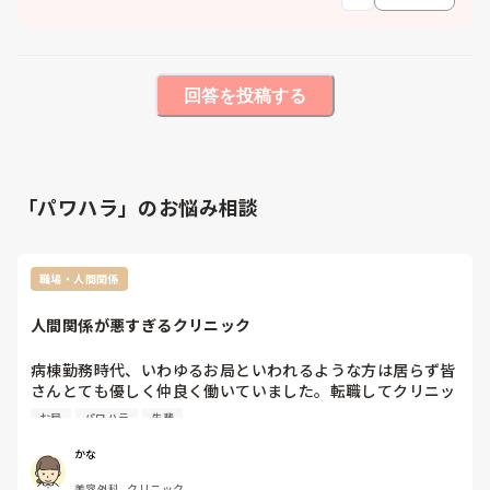
回答を投稿する
「パワハラ」のお悩み相談
職場・人間関係
人間関係が悪すぎるクリニック
病棟勤務時代、いわゆるお局といわれるような方は居らず皆
さんとても優しく仲良く働いていました。転職してクリニッ
ク勤務になり、お局さんを初めて体験しています。本当に理
お局
パワハラ
先輩
不尽な方だったり不機嫌出しすぎな方であったり、、

それ以外にも、もはやいじめなのではと思われるような陰
かな
口、悪口、派閥などあります。

美容外科, クリニック