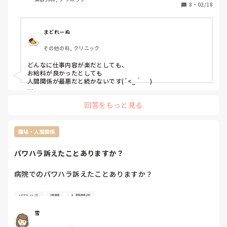
できれば長く続けたい職場なのですが、人間関係が終わって
8
・
02/18
るなと思っています。

このような人間関係の職場で働いたことのある方いらっしゃ
いますか？

まどれーぬ
転職したばかりなのですぐに辞めることはしたくないのです
その他の科, クリニック
が、毎日しんどくて憂鬱です。
どんなに仕事内容が楽だとしても、

お給料が良かったとしても

人間関係が最悪だと続かないです(´<_｀ 　)

仕事に行きたくないと思うような職場はダメだと思っているの
回答をもっと見る
で、

私はこれまでそういうところは転職したばかりでも辞めてきま
したね（てゆーか逃げました）。

試用期間過ぎちゃった方が辞めづらくなるなーと思ったので。
職場・人間関係
パワハラ訴えたことありますか？
病院でのパワハラ訴えたことありますか？

現在、4年目の看護師です。所属長からのパワハラを院内の
パワハラ
退職
人間関係
パワハラ委員会に相談し、面談までこぎつけました。現在こ
れまでされた事を用紙に手書きで書き出して面談で見てもら
雪
おうと考えています。所属長からのパワハラは昨年の8月か