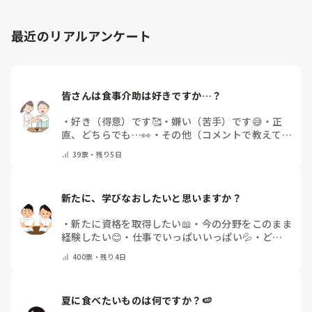
最近のリアルアンケート
皆さんは食事介助は好きですか…？
・
好き（得意）です🥰
・
嫌い（苦手）です😅
・
正
直、どちらでも…👀
・
その他（コメントで教えてく
ださい）
39
票・
残り5日
新たに、学びなおしたいと思いますか？
・
新たに資格を取得したい📖
・
今の分野をこのまま
経験したい😊
・
仕事でいっぱいいっぱい💦
・
どん
な自分になりたいか探し中🧐
・
その他（コメントで
400
票・
残り4日
教えてください）
夏に食べたいものは何ですか？🍉