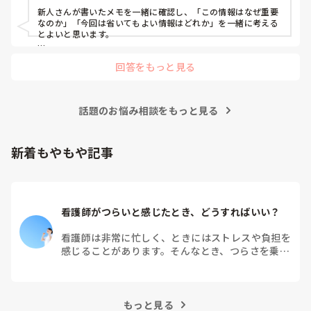
新人さんが書いたメモを一緒に確認し、「この情報はなぜ重要
なのか」「今回は省いてもよい情報はどれか」を一緒に考える
とよいと思います。

ただ間違いを指摘するのではなく、患者さんの状態や報告の目
回答をもっと見る
的に照らして振り返ることで、重要度を判断する力が少しずつ
身につくのではないでしょうか。最初は情報を多く書いてしま
うことも自然だと思うので、繰り返し一緒に整理しながら、必
要な内容を選べるよう支援するとよいと思います。
話題のお悩み相談をもっと見る
新着もやもや記事
看護師がつらいと感じたとき、どうすればいい？
看護師は非常に忙しく、ときにはストレスや負担を
感じることがあります。そんなとき、つらさを乗り
越えるためにはどうすればよいでしょうか？この記
事では、看護師がつらさを感じたときの対処法や秘
訣を紹介します。
もっと見る