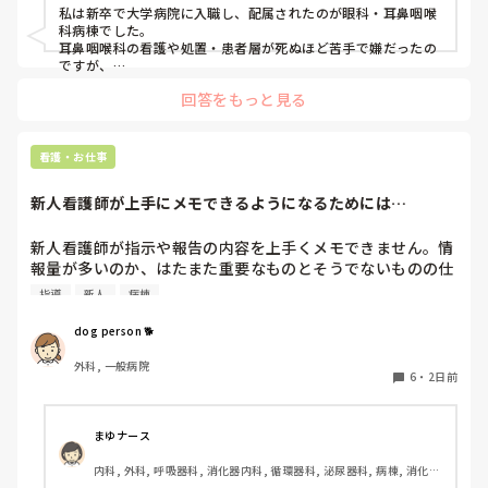
私は新卒で大学病院に入職し、配属されたのが眼科・耳鼻咽喉
科病棟でした。

耳鼻咽喉科の看護や処置・患者層が死ぬほど苦手で嫌だったの
ですが、

眼科は自分に合っていて好きだったので、そこからずーっと眼
回答をもっと見る
科で働いています。

大学病院に在籍していると必ず異動があるため、永遠に眼科病
棟に居続けることは不可能なので、

看護・お仕事
異動の声がかかる前に眼科クリニックに転職しました。

そこから先は何か所か眼科クリニックを転々として今の職場に
新人看護師が上手にメモできるようになるためには…
至る、という感じです。
新人看護師が指示や報告の内容を上手くメモできません。情
報量が多いのか、はたまた重要なものとそうでないものの仕
分けができないのか…  肝心な事柄を逃してしまいます。何
指導
新人
病棟
かよい指導方法はないでしょうか？　出来るだけゆっくり指
示・報告するよう皆で努力しています。
dog person 🐕
外科, 一般病院
6
・
2日前
まゆナース
内科, 外科, 呼吸器科, 消化器内科, 循環器科, 泌尿器科, 病棟, 消化器
外科, 一般病院