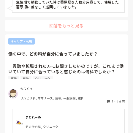
急性期で勤務していた時は蓄尿瓶を人数分用意して、使用した
蓄尿瓶に蓋をして巡回していました。
回答をもっと見る
キャリア・転職
働く中で、どの科が自分に合っていましたか？
　異動や転職された方にお聞きしたいのですが、これまで働
いていて自分に合っていると感じたのは何科でしたか？

また、どんなところが合っていると感じましたか？

復職
異動
クリニック
私はこれまで脳神経外科、リハビリ科、透析室と経験しまし
もちくろ
たが、どこもしっくり来なくて悩んでいます…。次回の転職
リハビリ科, ママナース, 病棟, 一般病院, 透析
の参考にさせていただきたいです😭
1
・
3日前
まどれーぬ
その他の科, クリニック