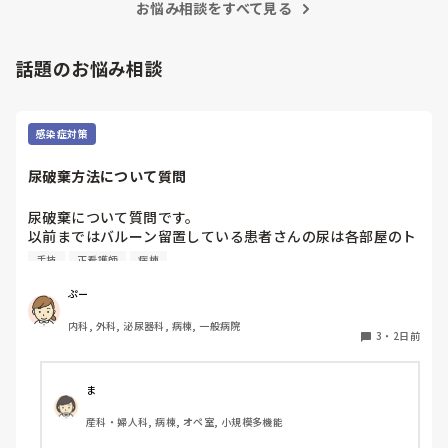
お悩み相談をすべて見る
うではないと。とにかく怒って話になりません。

子どもの為に離婚は考えてないのですが、病棟のお荷物にな
話題のお悩み相談
るのも嫌です。ですが、このまま病棟のお荷物になるなら辞
めた方がましです。

師長さんに言うのに泣いてしまいそうです。

感染症対策
みなさん、旦那さんは理解ありますか？分かった上で結婚し
たのにこうなるなんて思ってなかったです。
尿破棄方法について質問
尿破棄について質問です。

以前まではバルーン留置している患者さんの尿は各部屋のト
イレに破棄する形でしたが、感染予防上汚物処理室でのみ破
手技
正看護師
病棟
棄に代わり1人ウロバッグ空っぽにしたらその尿はすぐに汚
物処理室に持っていくという非効率な方法になってます。尿
ぷー
破棄人数は10人近くになるので病室と汚物処理室を10往復
内科, 外科, 泌尿器科, 病棟, 一般病院
する形に。結果尿破棄に時間がかかってます。

3
・
2日前
以前の病院では尿破棄用ワゴン下段に蓄尿袋を患者さん分セ
ットしワゴン下段に乗せて破棄していき最後まとめて汚物処
理室で破棄してたのでその方法はダメなのか？と疑問抱いて
ま
ます。もちろん汚物見えないようワゴンにカバーする等対策
産科・婦人科, 病棟, オペ室, 小規模多機能
して。

皆さんの病棟ではどのような方法取られてますか？