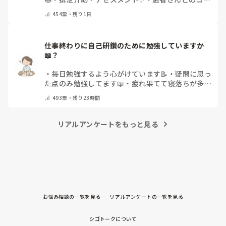
ュニケーション😊
・
特にない
・
その他（コメント
454
票・
残り1日
で教えてください）
仕事終わりに自己研鑽のために勉強していますか
📖？
・
毎日勉強するよう心がけています📝
・
疑問に思っ
た点のみ勉強してます📖
・
疲れ果てて寝落ちが多い
なぁ…😅
・
休日にまとめてやりますっ❕
・
その他
493
票・
残り23時間
（コメントで教えてください）
リアルアンケートをもっと見る
お悩み相談の一覧を見る
リアルアンケートの一覧を見る
シゴトークについて