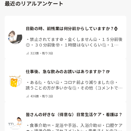
最近のリアルアンケート
日勤の時、前残業は何分前からしていますか？⌚
・
禁止されてます🚫
・
全くしません🙅
・
１５分前後
😊
・
３０分前後🤓
・
１時間はないくらい🤔
・
１時
間以上…😨
・
その他（コメントで教えて下さい）
323
票・
残り3日
仕事後、急な飲みのお誘いはありますか？🍺
・
ある🙋
・
ない🙅
・
コロナ前より減りました😢
・
誘うことの方が多いかな🤔
・
その他（コメントで教
えてください）
436
票・
残り2日
皆さんの好きな（得意な）日常生活ケア・看護は？
・
食事介助🍴
・
足浴や手浴、入浴介助🛀
・
口腔ケア
👄
・
排泄介助・アセスメント✨
・
患者さんとのコミ