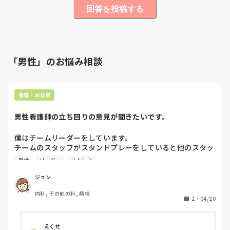
回答を投稿する
「男性」のお悩み相談
看護・お仕事
男性看護師の立ち回りの意見が聞きたいです。
僕はチームリーダーをしています。

チームのスタッフがスタンドプレーをしていると他のスタッ
フから注意してほしいと言われました。

男性
リーダー
ストレス
そこまでは全然いいんです。

ジョン
ですがこのご時世なので男性で４０代の僕は行動を選んでし
内科, その他の科, 病棟
まいます。もちろん感情的になるとかは絶対しないです。

2
・
04/20
別室で２人で話すのはやめとこう、、。とか色んなハラスメ
ントが浮かび難しいです。

えくせ