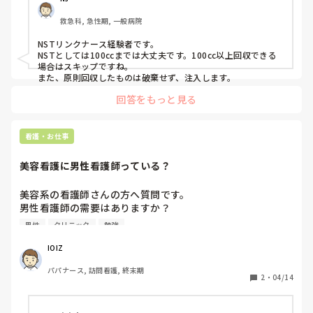
救急科, 急性期, 一般病院
NSTリンクナース経験者です。

NSTとしては100ccまでは大丈夫です。100cc以上回収できる
場合はスキップですね。

また、原則回収したものは破棄せず、注入します。
回答をもっと見る
看護・お仕事
美容看護に男性看護師っている？
美容系の看護師さんの方へ質問です。

男性看護師の需要はありますか？

また肩身は狭いですか？

男性
クリニック
勉強
知り合いが大手で働いており、来ないかと言われています
が、

IOIZ
まったく方向性が違うため、興味はありつつもどんな世界な
パパナース, 訪問看護, 終末期
のかが把握できていないため参考にさせて頂きたいです。
2
・
04/14