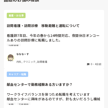
めた方がましです。

師長さんに言うのに泣いてしまいそうです。

看護・お仕事
みなさん、旦那さんは理解ありますか？分かった上で結婚し
たのにこうなるなんて思ってなかったです。
訪問看護・訪問診療　移動距離と運転について
看護師7年目、今年の春から24時間対応、夜間休日オンコー
ルありの訪問診療に転職しました。

元々就活の際にはエリアは片道30分程度と聞いておりここま
訪問看護
で働いてきましたが、もう少しで片道1時間以上かかる市外
の田舎にまで患者を受け入れる予定と。

なななーす
日頃から運転しているとは言っても、深夜帯や冬道で訪問に
内科, クリニック, 訪問看護
行くのはかなり不安で親からも止められています。

0
・
4日前
これって当たり前なんでしょうか？また同じような境遇の方
はどのような方法を取られているんでしょうか？
キャリア・転職
献血センターで勤務経験ある方いますか？
ワークライフバランスを保つため転職を考えています

献血センターに興味があるのですが、針も太いだろうし機械
操作あるしイメージが湧きません

転職
正看護師
経験ある方いましたら、特別なスキルが必要かや働きやすさ