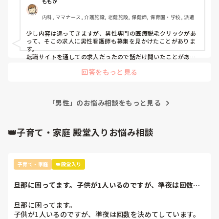
ももか
内科, ママナース, 介護施設, 老健施設, 保健師, 保育園・学校, 派遣
少し内容は違ってきますが、男性専門の医療脱毛クリックがあ
って、そこの求人に男性看護師も募集を見かけたことがありま
す。

転職サイトを通しての求人だったので話だけ聞いたことがある
のですが、そこのクリックは患者が男性のみということもあ
回答をもっと見る
り、女性より男性看護師が欲しい！という感じでした。

社内の雰囲気も見させてもらったのですが、やっぱり男性患者
のみということもあって今までの雰囲気とは違いました（笑）

良い意味で違ったのですが、あっさりしててざっくばらんな雰
「男性」のお悩み相談をもっと見る
囲気でしたよ。

あまり参考にならないですが読んで頂けたらと思います😊
👑子育て・家庭 殿堂入りお悩み相談
子育て・家庭
👑殿堂入り
旦那に困ってます。子供が1人いるのですが、準夜は回数を
決めてしています...
旦那に困ってます。

子供が1人いるのですが、準夜は回数を決めてしています。
