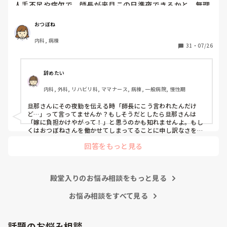
人手不足や病欠で、師長が来月この日準夜できるかと、無理
ならいいからとお願いがありました。

おつぼね
私も子供の熱や体調不良で何度も夜勤が出来なくなったこと
内科, 病棟
があります。

31
・
07/26
旦那に聞いてみると、子供がいる家庭に夜勤を頼むなんてお
かしい。師長は何を考えているのか、と怒り、俺に考えがあ
るから夜勤はしてもいいと言われました。考えって何？って
辞めたい
聞くと今度なにかあったら文句いいにいってやると、怒鳴り
内科, 外科, リハビリ科, ママナース, 病棟, 一般病院, 慢性期
込みに行ってやるわと言われました。

今までもそう言って怒鳴り込みに行ったことはないのです
旦那さんにその夜勤を伝える時「師長にこう言われたんだけ
が、しないとも限りませんし、無理なら無理と断ってと伝え
ど…」って言ってませんか？もしそうだとしたら旦那さんは
ても、いいよ夜勤して、と譲りません。

「嫁に負担かけやがって！」と思うのかも知れませんよ。もし
くはおつぼねさんを働かせてしまってることに申し訳なさをか
んじているのかも。分かった上で結婚して、子供さんが生まれ
こんなに理解ないものでしょうか？子供の世話といっても赤
回答をもっと見る
ていざ夜勤をする現状に旦那さんも慣れていないのではと感じ
ちゃんではなく、トイレは自分でできますし、父親の言うこ
ました。

ともちゃんと聞きます。

「あんたの稼ぎが少ないから夜勤してるんだよ！」までは言え
家計が苦しいので私は夜勤をして正社員でいなければならな
殿堂入りのお悩み相談をもっと見る
いのに、夜勤そんなに嫌ならやめたほうがいい？と聞くとそ
お悩み相談をすべて見る
うではないと。とにかく怒って話になりません。

子どもの為に離婚は考えてないのですが、病棟のお荷物にな
話題のお悩み相談
るのも嫌です。ですが、このまま病棟のお荷物になるなら辞