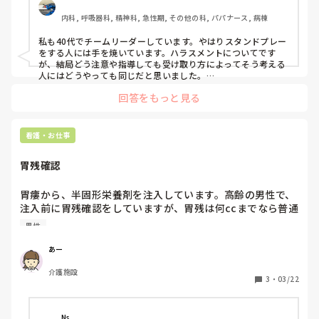
若い女性スタッフに対してどう行動してると安心しますか？

内科, 呼吸器科, 精神科, 急性期, その他の科, パパナース, 病棟
また、これはやめたほうがいいも聞きたいです。
私も40代でチームリーダーしています。やはりスタンドプレー
をする人には手を焼いています。ハラスメントについてです
が、結局どう注意や指導しても受け取り方によってそう考える
人にはどうやっても同じだと思いました。

なので師長、主任に一声掛けてから行うようにしています。

回答をもっと見る
若い女性に対してですが、私は特に分け隔ててはいません。Z
世代など人によって指導方法を変えたりはしますが、性差はま
た違うかなと考えています。(〇〇さんの体臭をどうにかしてほ
しいと言われた時は流石に無理！と言いました)

看護・お仕事
学生の頃から女性が多い状況なので、意識する感覚が鈍ってる
だけかもそれませんが…あまり意識し過ぎなくてもいいと思い
胃残確認
ます。あくまで仕事ですからね。
胃瘻から、半固形栄養剤を注入しています。高齢の男性で、
注入前に胃残確認をしていますが、胃残は何ccまでなら普通
に注入しますか？また、胃残が多い場合の対応はどのように
男性
していますか？ナースによって胃残を戻す人と破棄する人が
います。
あー
介護施設
3
・
03/22
Ns