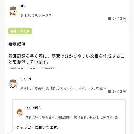
など教えていただきたいです！
愛沙
急性期, ICU, 大学病院
0
・
4日前
看護・お仕事
看護記録
看護記録を書く際に、簡潔で分かりやすい文章を作成するこ
とを意識しています。

しかし忙しい日は、必要な情報を漏れなく記録することとの
看護記録
記録
正看護師
バランスが難しいと感じています。

皆さんは看護記録を効率よく作成するために工夫しているこ
しんRN
とはありますか。
精神科, 心療内科, 急性期, プリセプター, パパナース, 病棟, 老
1
・
4日前
健施設, リーダー, 慢性期, 派遣
あちゃぽん
内科, 外科, 呼吸器科, 消化器内科, 循環器科, 小児科, 心療内科, 整形
外科, 産科・婦人科, 耳鼻咽喉科, 皮膚科, 泌尿器科, リハビリ科, 総
合診療科, 救急科, 超急性期, ICU, CCU, HCU, その他の科, ママナー
チャッピーに聞いてます。
ス, 外来, 神経内科, 脳神経外科, NICU, 消化器外科, 一般病院, 慢性
期, 回復期, 終末期, オペ室, 透析, 検診・健診