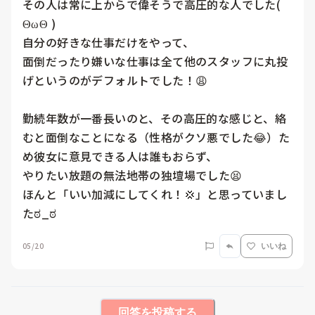
その人は常に上からで偉そうで高圧的な人でした( 
ΘωΘ )

自分の好きな仕事だけをやって、

面倒だったり嫌いな仕事は全て他のスタッフに丸投
げというのがデフォルトでした！😩

勤続年数が一番長いのと、その高圧的な感じと、絡
むと面倒なことになる（性格がクソ悪でした😂）た
め彼女に意見できる人は誰もおらず、

やりたい放題の無法地帯の独壇場でした😫

ほんと「いい加減にしてくれ！💢」と思っていまし
たಠ_ಠ
05/20
いいね
回答を投稿する