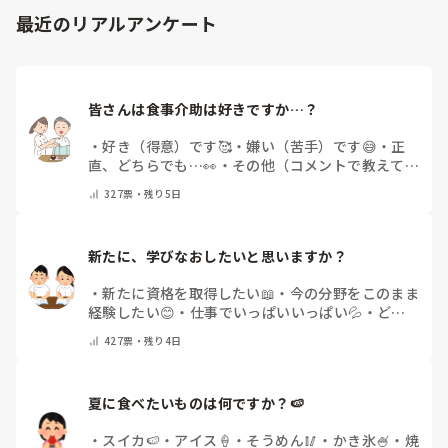
最近のリアルアンケート
皆さんは食事介助は好きですか…？
・
好き（得意）です🥰
・
嫌い（苦手）です😅
・
正
直、どちらでも…👀
・
その他（コメントで教えてく
ださい）
327
票・
残り5日
新たに、学びなおしたいと思いますか？
・
新たに資格を取得したい📖
・
今の分野をこのまま
経験したい😊
・
仕事でいっぱいいっぱい💦
・
どん
な自分になりたいか探し中🧐
・
その他（コメントで
427
票・
残り4日
教えてください）
夏に食べたいものは何ですか？🍉
・
スイカ🍉
・
アイス🍦
・
そうめん🥢
・
かき氷🍧
・
焼