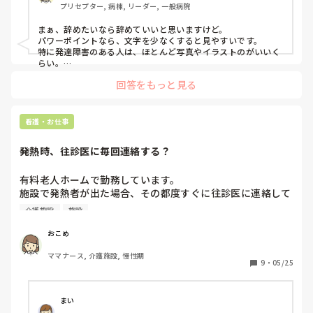
プリセプター, 病棟, リーダー, 一般病院
思っちゃってます。

失礼だけど、別にパートだし、いつ辞めてもいいやと思いな
まぁ、辞めたいなら辞めていいと思いますけど。

がら仕事しちゃってます😅看護師は私だけだし、任されるこ
パワーポイントなら、文字を少なくすると見やすいです。

と多くて、その他の雑用なども必要最低限しかしてないで
特に発達障害のある人は、ほとんど写真やイラストのがいいく
す。
らい。

クイズ形式でアニメーションを駆使して進めていくと理解度も
回答をもっと見る
わかるし、楽しめると思います！
看護・お仕事
発熱時、往診医に毎回連絡する？
有料老人ホームで勤務しています。

施設で発熱者が出た場合、その都度すぐに往診医に連絡して
いますか？

介護施設
施設
私の施設では、発熱しやすい方は予め解熱剤や抗生剤の指示
をもらっていることが多く、38度前後ぐらいの発熱であれば
おこめ
医師に連絡せずに発熱時指示に従い投与→数日様子見て改善
ママナース, 介護施設, 慢性期
しなければその時点で連絡、というやり方をしています。

9
・
05/25
「医師に連絡しないで何かあったら看護師の責任になるよ
な〜発熱時指示があってもすぐに一報は入れたほうがいいん
じゃないかな〜？」と個人的には思ってるんですが、みなさ
まい
んの施設ではどうでしょうか？