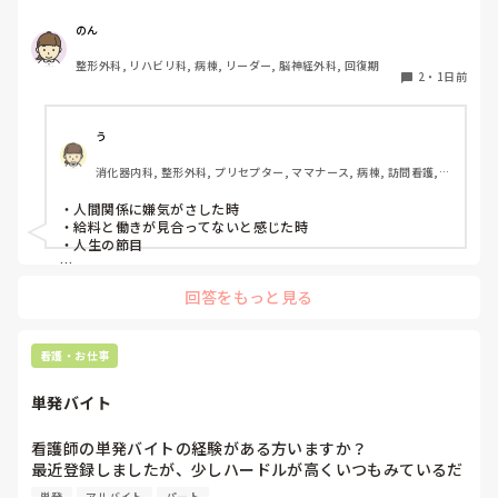
のん
整形外科, リハビリ科, 病棟, リーダー, 脳神経外科, 回復期
2
・
1日前
う
消化器内科, 整形外科, プリセプター, ママナース, 病棟, 訪問看護, 
リーダー, 消化器外科, 一般病院
・人間関係に嫌気がさした時

・給料と働きが見合ってないと感じた時

・人生の節目

回答をもっと見る
看護・お仕事
単発バイト
看護師の単発バイトの経験がある方いますか？

最近登録しましたが、少しハードルが高くいつもみているだ
けです。

単発
アルバイト
パート