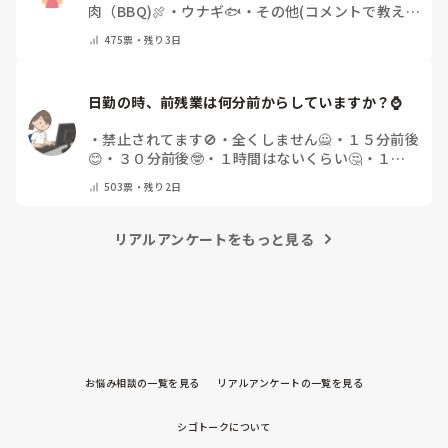
肉（BBQ)🍖
・
ウナギ🐟
・
その他(コメントで教え
てください)
475
票・
残り3日
日勤の時、前残業は何分前からしていますか？⌚
・
禁止されてます🚫
・
全くしません🙅
・
１５分前後
😊
・
３０分前後🤓
・
１時間はないくらい🤔
・
１時
間以上…😨
・
その他（コメントで教えて下さい）
503
票・
残り2日
リアルアンケートをもっと見る
お悩み相談の一覧を見る
リアルアンケートの一覧を見る
シゴトークについて