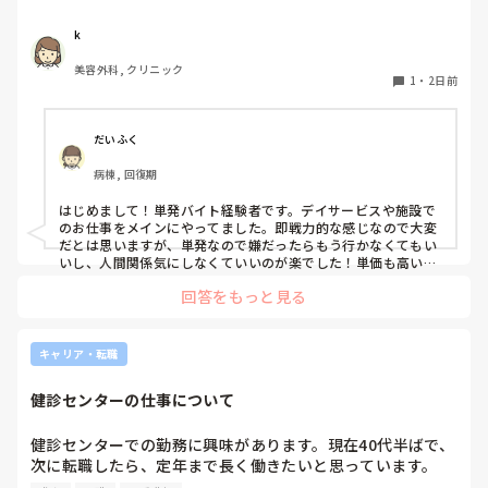
1度行ってもういいかなと言っている知り合いもいて、どの
ような雰囲気なのか知りたいです。
k
美容外科, クリニック
1
・
2日前
だいふく
病棟, 回復期
はじめまして！単発バイト経験者です。デイサービスや施設で
のお仕事をメインにやってました。即戦力的な感じなので大変
だとは思いますが、単発なので嫌だったらもう行かなくてもい
いし、人間関係気にしなくていいのが楽でした！単価も高いで
すし私には合ってたかなと思います。ただ、自分の行きたい日
回答をもっと見る
にちに空きがあるか分からないのでそこは難点ですかね。
キャリア・転職
健診センターの仕事について
健診センターでの勤務に興味があります。現在40代半ばで、
次に転職したら、定年まで長く働きたいと思っています。

健診センターは比較的人気があるので、あまり空きがないと