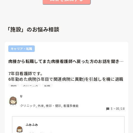
「施設」のお悩み相談
キャリア・転職
病棟から転職してまた病棟看護師へ戻った方のお話を聞きた
いです。
7年目看護師です。

6年勤めた病院(5年目で関連病院に異動)を引越しを機に退職
し、4月から検診センターに勤めていますが、

施設
クリニック
転職
・休日出勤有りの代休なし(月2回程度)

・週2、3回程度朝6時半出勤あり

U
・業務がルーティン

クリニック, 外来, 検診・健診, 看護多機能
・看護師じゃなくてもできる業務が多い

5
・
05/18
・前残業が常態化している

という理由で早くも退職を検討しています。

ふみふみ
病棟の業務が嫌で辞めたわけではなく、ゆくゆく子どもが欲