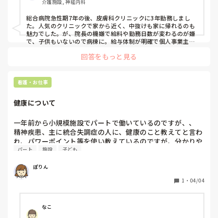
介護施設, 神経内科
しいため日勤業務がいいと考えて転職しました。

しかし年間休日は実質かなり少なく、朝も早いため夜勤があ
総合病院急性期7年の後、皮膚科クリニックに3年勤務しまし
る病棟業務とあまり大差ないように感じてしまいます。また
た。人気のクリニックで家から近く、中抜けも家に帰れるのも
病棟業務の経験が長いこともあり、ルーティンワークに興味
魅力でした。が、院長の機嫌で給料や勤務日数が変わるのが嫌
を感じない、やりがいを見出せないのもあります。

で、子供もいないので病棟に。給与体制が明確で個人事業主よ
りストレスがなくいいのですが、病棟は入院や急変があると定
回答をもっと見る
時には帰れず、子供のいる人が優先されるので希望の休みも諦
最初は慣れない業務で慣れない環境で辛いだけだと思い、人
めないといけないこともありました。外来に移動してからは体
間関係は良いほうなので頑張って続けようと思いましたが、
力的にも楽でした。最初から外来で職場を探すとあまりないか
慣れても業務内容や休日出勤は変わらないので潔く転職して
もしれませんが、まず病棟で入職して、病院の構造や医師の性
看護・お仕事
しまうか悩んでいます。

格やクセを理解してから外来に移ると、かなり働きやすいと思
健康について
クリニックや検診センターへ転職して病棟看護師へ戻った方
がいましたらご意見、経験談など聞かせていただきたいで
一年前から小規模施設でパートで働いているのですが、、

す。よろしくお願いします。
精神疾患、主に統合失調症の人に、健康のこと教えてと言わ
れ、パワーポイント等を使い教えているのですが、分かりや
パート
施設
子ども
すくと言われます。

実際やっていることと言えば、歯磨きのことやちゃんとお着
ぽりん
替えしましょう、手洗いをしましょう、ということを実践も
交えてしているのですが、それでも難しいと言われます😅だ
1
・
04/04
いぶ分かりやすく、子どもレベルで説明しているつもりなの
ですが、具体的にどういうふうにすると分かると思います
か？と聞いても濁されます😅笑

なこ
文句言いたいだけなのかな？ちゃんと聞いてないのかな？と