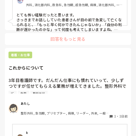
外科, 消化器内科, 救急科, 急性期, 超急性期, 病棟, 消化器外科, 一般
病院
とても怖い経験だったと思います。

さっきまでお話ししていた患者さんが目の前で急変して亡くな
られると、「もっと早く何かできたんじゃないか」「自分の判
断が遅かったのかな」って何度も考えてしまいますよね。

回答をもっと見る
ただ、書かれている経過を見る限り、最初にAFが出た時点で先
生に報告して、その後レートや胸部不快感も落ち着いていたの
であれば、その時点ですぐDCをしなかったことが判断の遅れだ
ったとは限らないと思います。AFでも、血圧低下や意識障害な
看護・お仕事
ど循環が不安定な場合に緊急でDCを考えるので、落ち着いてい
たのであれば経過観察の場合もあります。

これからについて
また、AFからVT、VFへ移行したとのことですが、AFそのもの
だけが原因というより、心筋虚血や電解質異常など、背景に別
3年目看護師です。だんだん仕事にも慣れていって、少しず
の原因があった可能性も考えられると思います。

つですが任せてもらえる業務が増えてきました。整形外科で
働いていますが、たしかに高齢者が多い病棟ですがほぼ急変
VFになった後についても、AEDはVFやパルスレスVTに対して
IC
急変
整形外科
はありません。ここでずっと働くことは、私のスキルアップ
除細動するための機器なので、AEDで対応したこと自体が間違
いだったわけではないと思います。

にはつながらないんじゃないか、って思ってしまいます。で
あたし
も、循環器やICU、救命に移動する勇気もありません、、
文面を見る限り、AFに気づいて先生へ報告し、一度落ち着いた
整形外科, 急性期, プリセプター, 病棟, リーダー, 外来, 一般病
1
・
1日前
後も観察を続け、また変化があった時には先生へ連絡されてい
院
ます。その電話の途中でVT、さらにVFへ移行したのであれば、
本当に急激な変化だったのだと思います。

k