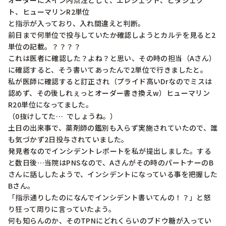
オーダーにメイン内点注として、エレジェクト、ビタジェク
ト、ヒューマリンR2単位

と指示が入っており、入れ間違えと判断。

前日まで何単位で投与していたか確認しようとカルテを見ると2
単位の記載。？？？？

これは医者に確認した？よね？と思い、その時の担当（Aさん）
に確認すると、そう書いてあったんで2単位で行きましたと。

私が医師に確認すると訂正され（プライド高いDrなのでミスは
認めず、その後しれぇっとオーダー書き換えw）ヒューマリン
R20単位になってました。

（0抜けしてた…  でしょうね。）

土日の出来事で、薬剤師の鑑別も入らず実施されていたので、誰
も気づかず2日投与されていました。

発見者なのでインシデントレポートを私が提出しました。する
と数日後…当院はPNSなので、Aさんがその時のパートナーのB
さんに話ししたようで、インシデントになっている事を把握した
Bさん。

「指示通りしたのになんでインシデント書いてんの！？」と怒
り狂って周りに言っていたよう。

何も知らんのか、そのTPNにどれくらいのブドウ糖が入ってい