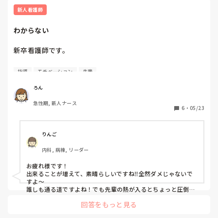
新人看護師
わからない
新卒看護師です。

徐々に出来ることが増えてくる時期にもなり、嬉しさもあり
指導
モチベーション
先輩
ます✨✨

しかしオペ出しやオペ直後を受け持つと自分の出来なさに痛
ろん
感します。

急性期, 新人ナース
かなりベテランの先輩からは行動の一挙手一投足みられてる
6
・
05/23
感じで、熱心なご指導が多いためすぐ自分ってダメなんだ🌀
🌀に引き戻されます

りんご
毎日頑張ろうと辞めたいの繰り返しで、よくわからないで
内科, 病棟, リーダー
す。

この時期はどう頑張っていましたか？？
お疲れ様です！

出来ることが増えて、素晴らしいですね‼︎全然ダメじゃないで
すよ〜

誰しも通る道ですよね！でも先輩の熱が入るとちょっと圧倒さ
れますよね笑

回答をもっと見る
正直この時期が一番辛いんじゃないかな？って今振り返ると思
いますが、あの時の自分が頑張ってくれたおかげで、今看護師