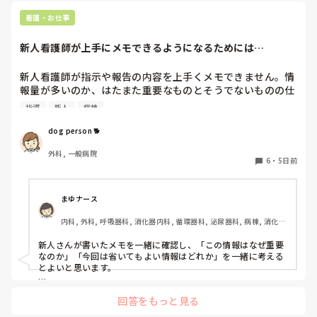
としてイキイキと働けているのも事実です。

2年目になると先輩は次の一年生に目が行きます。良くも悪く
看護・お仕事
も。

気楽にもなるし、見てもらえない不安にもなる時期がきます。
新人看護師が上手にメモできるようになるためには…
その時に備えて、今はひたすら見てもらえばいいと思うのはど
うでしょ？？

でも、無理だと思ったら、辞めたってまた働くところはありま
新人看護師が指示や報告の内容を上手くメモできません。情
すし、物事をちょっと気楽に考えてみるのもいいかもです🤍

報量が多いのか、はたまた重要なものとそうでないものの仕
↑これは経験からくる考えです

分けができないのか…  肝心な事柄を逃してしまいます。何
指導
新人
病棟
かよい指導方法はないでしょうか？　出来るだけゆっくり指
新人の頃はこんなこと考えられず、無心で耐えてました笑

辛いという感情は押し込めて、指導された事実だけを咀嚼する
示・報告するよう皆で努力しています。
dog person 🐕
のです。

応援してます📣
外科, 一般病院
6
・
5日前
まゆナース
内科, 外科, 呼吸器科, 消化器内科, 循環器科, 泌尿器科, 病棟, 消化器
外科, 一般病院
新人さんが書いたメモを一緒に確認し、「この情報はなぜ重要
なのか」「今回は省いてもよい情報はどれか」を一緒に考える
とよいと思います。

ただ間違いを指摘するのではなく、患者さんの状態や報告の目
回答をもっと見る
的に照らして振り返ることで、重要度を判断する力が少しずつ
身につくのではないでしょうか。最初は情報を多く書いてしま