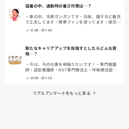
猛暑の中、通勤時の暑さ対策は…？
・
車の中、冷房ガンガンです
・
日傘、帽子など着衣
で工夫してます
・
携帯ファンを使ってます
・
保冷剤
を持ち運んでいます
・
特に暑さ対策はしていませ
432
票・
残り4日
ん
・
その他（コメントで教えて下さい）
新たなキャリアアップを目指すとしたらどんな資
格…？
・
今は、今の仕事を頑張りたいです！
・
専門看護
師
・
認定看護師
・
NST専門療法士
・
呼吸療法認定
士
・
糖尿病療養指導士
・
認知症ケア専門士
・
消化器
465
票・
残り3日
内視鏡技師
・
その他(コメントで教えて下さい)
リアルアンケートをもっと見る