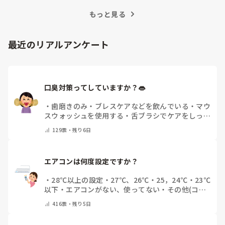
訣を紹介します。
もっと見る
最近のリアルアンケート
口臭対策ってしていますか？👄
・
歯磨きのみ
・
ブレスケアなどを飲んでいる
・
マウ
スウォッシュを使用する
・
舌ブラシでケアをしっか
りする
・
フリスクをかじる
・
自分の口臭は気にして
129
票・
残り6日
いない
・
その他（コメントで教えてください）
エアコンは何度設定ですか？
・
28℃以上の設定
・
27℃、26℃
・
25，24℃
・
23℃
以下
・
エアコンがない、使ってない
・
その他(コメ
ントで教えてください)
416
票・
残り5日