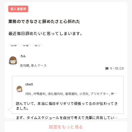
うことも自然だと思うので、繰り返し一緒に整理しながら、必
要な内容を選べるよう支援するとよいと思います。
新人看護師
業務のできなさと辞めたさと心折れた
最近毎日辞めたいと思ってしまいます。

自分なりに考えて、タイムスケジュール組んで朝先輩に伝え
指導
先輩
新人
たのに、業務終盤に「なにも考えてないようじゃだめだよ？
もっと考えないと」って言われて顔ないです。

ろん
考えて行動して、マルチタスクを並行できなくて、「なんで
急性期, 新人ナース
そんなに時間かかるの？」と言われる始末です。

4
・
05/28
いま○分かかったけど、それそんなに時間かかるの?とか言
われて、自分の仕事の遅さに痛感しました。その後何度も言
われました。なんで時間かかるの?と

chell
内科, 呼吸器科, 消化器内科, 循環器科, 小児科, プリセプター, 神経
また、ストレッチャーのブレーキがうまくかからず聞きに行
内科, 消化器外科, 一般病院
こうと離れた瞬間に「ブレーキは？！ブレーキかけないでな
読んでいて、本当に毎日ギリギリで頑張ってるのが伝わってき
んでその場から離れるの?！」と言われて、思わず萎縮して
ました。

しまいました()

まず、タイムスケジュールを自分で考えて先輩に共有していた
こと、自立を目指して「フォローお願いします」と伝えていた
物事の優先順位が立てれてないのも事実だし、

回答をもっと見る
こと、それって“何も考えてない人”の行動ではないと思いま
患者の安全確保が全くできてないから任せられないと言われ
す。  
