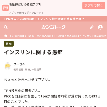
看護師
だけの相談アプリ
アプリで開く
アプリを無料でダウンロード！
TPN投与ミスの原因は？インスリン指示確認の重要性とは？
お悩み相談
「愚痴」のお悩み相談
TPN投与ミスの原因は？インスリン指示確認の
愚痴
インスリンに関する愚痴
プーさん
循環器科, 病棟, 一般病院
ちょっと吐き出させて下さい。

TPN投与中の患者さん。

PICCを2日前に留置してtpnが開始され私が受け持ったのは3日
目のことでした。
