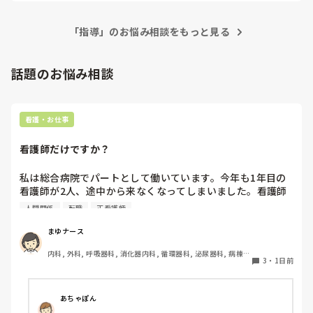
て、患者の命のために辞めるべきかなと思っています。

できていない部分はもちろんあるのかもしれないけど、「考え
て動こう」としている姿勢まで否定され続けると、そりゃ心も
休憩も返上して自分の業務してたのに、「終わってないなら
「指導」のお悩み相談をもっと見る
折れます…。

多少は休憩削って仕事行かないと」と言われて私の行動みれ
急性期や忙しい病棟って、優先順位・安全管理・時間管理を一
てないし

気に求められるので、経験が浅いうちは本当に苦しいです。  

話題のお悩み相談
しかも萎縮するような言い方をされ続けると、普段ならできる
先輩に自立目指すので、フォローお願いします。と伝えた
ことまで焦って抜けたりしますよね。

ら、もっと詳細に言わないとどこみるべきかわからないよ
ね、？って言われて、納得したのですが、「これは社会人と
ストレッチャーの件も、「危険だから強く言われた」のは事実
看護・お仕事
だと思います。  

してのマナーだからね、相手に対して失礼に当たるからね、
でも、“危険だったこと”と、“人格ごと否定されること”は別で
それは礼儀だと思うよ」と言われ顔ないです。

す。  

看護師だけですか？
何度も「なんでそんなに時間かかるの？」と言われ続けたら、
そこまで言われて、その指導で、もうモチベーションなんて
自信なんてなくなって当然だと思います。

私は総合病院でパートとして働いています。今年も1年目の
ないです。

あと、「休憩削って仕事行かないと」と言われた部分も、実際
看護師が2人、途中から来なくなってしまいました。看護師
その人とこの後の夜勤2回被ります。どうせペアです。

は休憩返上して頑張っていたとのことで、ちゃんと見てもらえ
として働いていると、指導の場面で「そこまで強く言わなく
夜勤2回やって、現状のままなら私も私だと思うのでもう辞
人間関係
転職
正看護師
てないつらさもありますよね。

てもいいのでは」と感じることがあります。

めようかな
まゆナース
今の状態で「患者さんのために辞めた方がいいのかな」って思
患者さんの安全を守るために、厳しく伝えなければならない
うくらい、自分を責めているのが心配です。  

内科, 外科, 呼吸器科, 消化器内科, 循環器科, 泌尿器科, 病棟, 
場面があることは理解しています。ただ、内容よりも言い方
でも、本当に危機感がない人って、自分をそこまで振り返らな
3
・
1日前
消化器外科, 一般病院
いと思います。

で傷ついてしまうこともあるのではないかと思います。

夜勤があと2回あるとのことなので、まずは「辞めるかどう
こうした厳しい指導や人間関係は、看護師という職業ならで
あちゃぽん
か」を今すぐ決めなくてもいいと思います。  

はなのでしょうか。それとも、他の職種でも同じようなこと
その2回で、自分が“改善しようとして学べる環境なのか”、そ