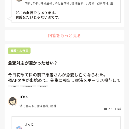
内科, 外科, 呼吸器科, 消化器内科, 循環器科, 小児科, 心療内科, 整形
はあるのでしょうか？看護師以外の仕事を経験したことがあ
れとも“萎縮だけしてしまう環境なのか”を見極めてもいいのか
外科, 産科・婦人科, 耳鼻咽喉科, 皮膚科, 泌尿器科, リハビリ科, 総
なと感じました。

る方や、転職経験のある方のお話も聞いてみたいです。
合診療科, 救急科, 超急性期, ICU, CCU, HCU, その他の科, ママナー
どこの業界でもあります。

ス, 外来, 神経内科, 脳神経外科, NICU, 消化器外科, 一般病院, 慢性
看護師だけじゃないのです。
今は「できない人」ではなくて、「かなり追い込まれている状
期, 回復期, 終末期, オペ室, 透析, 検診・健診
態」に見えます。  

毎日、本当にお疲れさまです。
回答をもっと見る
看護・お仕事
急変対応が遅かったせい？
今日初めて目の前で患者さんが急変し亡くなられた。

夜AFタキが出始めて、先生に報告し輸液をボーラス投与して
AF波形のままだったけど徐々にレートも落ち着いたし患者
急変
正看護師
病院
さんの胸部不快感も落ち着いていたから様子を見ていたら、
またレートが上がり出したので先生に電話をかけた途端急に
ぽめん
VT波形に移行した。その後VF波形になって、今の今まで話
消化器内科, 循環器科, 病棟
してた患者さんが目の前で痙攣して亡くなってしまった。

2
・
1日前
私の判断が遅かったから？DCが病棟に置いてなくてAEDで対
応したから？と、色々悩んでしまいます。
よっこ