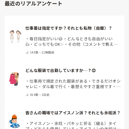
最近のリアルアンケート
仕事着は指定ですか？それとも私物（自腹）？
・
毎日指定がいい😄
・
どんなときも自由がいい
👍
・
どっちでもOK✨
・
その他（コメントで教えて
ください）
143
票・
11時間前
どんな服装で出勤していますか…？😊
・
仕事用で規定された服装がある
・
できるだけオシ
ャレに
・
ダル着で行く
・
着替えやすさ重視です
・
病
院のユニフォームそのまま
・
その時によって様々
・
414
票・
1日前
その他(コメントで教えてください)
皆さんの職場ではアイスノン派？それとも氷枕派？
・
アイスノン
・
氷枕
・
パキッと折る（破る）タイ
プ
・
どちらも使用している
・
アイスノンや氷枕は使