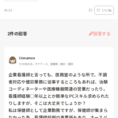
03/23
いいね
2
件の回答
回答する
Cinnamon
その他の科, ママナース, 保健師, 検診・健診
企業看護師と言っても、医務室のような所で、不調
者対応や健診業務に従事するところもあれば、治験
コーディネーターや医療機器関連の営業だったり。

看護師経験◯年以上とか簡単なPCスキル求められた
りしますが、そこは大丈夫でしょうか？

私は保健師として企業勤務ですが、保健師が集まら
なかった為、看護師採用の事業所もあり、ナースバ