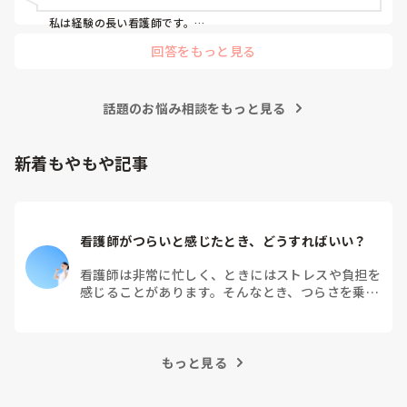
私は経験の長い看護師です。

ISBARCを使い、報連相前に必ずメモを書いて準備します。

回答をもっと見る
これまでに報連相の研修を何回か受講したことがあります。

私生活でもISBARCを使うようにすると、上達しやすいと思い
ます。

それぞれを「短めの1文」にする練習を繰り返してみてはどう
話題のお悩み相談をもっと見る
でしょう？

報告を良くしたいと考えているまゆナースさんも、きっとでき
るようになります。

新着もやもや記事
ISBARCを使って説明してみました😅

Cが「確認（Confirm）」ではなく「結論（Conclud）」にな
っていますが…

ご参考になれば幸いです。
看護師がつらいと感じたとき、どうすればいい？
看護師は非常に忙しく、ときにはストレスや負担を
感じることがあります。そんなとき、つらさを乗り
越えるためにはどうすればよいでしょうか？この記
事では、看護師がつらさを感じたときの対処法や秘
訣を紹介します。
もっと見る