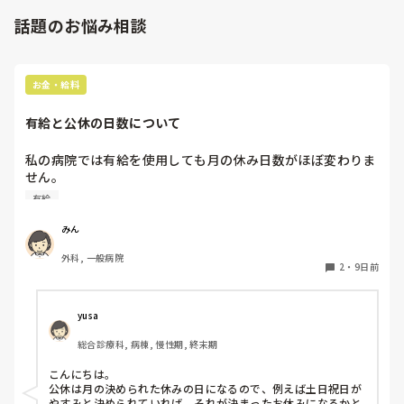
話題のお悩み相談
お金・給料
有給と公休の日数について
私の病院では有給を使用しても月の休み日数がほぼ変わりま
せん。

上層部に確認すると、有給の数え方は

有給
その月が31日ある場合➞8.5日公休

30日ある場合➞8.0日公休

みん
もし31日ある月に有給を1日使用すれば

外科, 一般病院
31日➖1日で残りの30日ある場合の公休8.0➕1日だから、休
2
・
9日前
みは9.0になると言われました。

（ちなみに2日有給取っても公休7.5日➕2日で9.5なので実質
1日しか増えません。）

yusa
9.5では無いんだと初めて知ったのですが、他の病院もでし
総合診療科, 病棟, 慢性期, 終末期
ょうか？
こんにちは。

公休は月の決められた休みの日になるので、例えば土日祝日が
やすみと決められていれば、それが決まったお休みになるかと