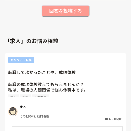
回答を投稿する
「求人」のお悩み相談
キャリア・転職
転職してよかったことや、成功体験
転職の成功体験教えてもらえませんか？

私は、職場の人間関係で悩み休職中です。

お給料や福利厚生が良かったので辞めたくないですが、戻る
求人
給料
人間関係
のも厳しそうです。

求人票を見てもお給料も良くないところや、やりたい事がよ
ゆあ
くわからなくなってきました。

その他の科, 訪問看護
私はこれしてみて良かったよなど、今後のキャリアを考えた
6
・
06/01
上でアドバイスがあれば教えていただきたいです。