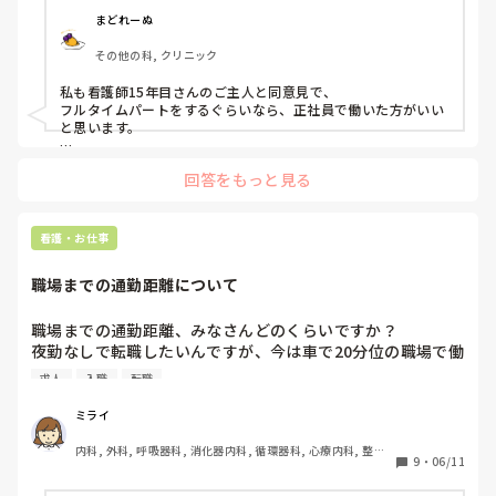
思える仕事に出会えるといいですね
ます。自転車でもいけますが、冬は雪のため使用できないの
まどれーぬ
がネックすぎて…

その他の科, クリニック
主人には通勤のこともだけど、フルタイムパートなら正社員
私も看護師15年目さんのご主人と同意見で、

でええやんか…と言われ、確かにとなりましたがパートから
フルタイムパートをするぐらいなら、正社員で働いた方がいい
しかそこの部署にははいれないそうです。

と思います。

病院だとパートはボーナスなしとかはないかもしれませんが、
回答をもっと見る
クリニックなどではそういう職場も普通にあります。

家の徒歩圏内の施設や車で５分ちょっとの療養病院なども求
正社員より待遇が良くないのに、フルタイムなので働き方に関
人が出ていているので、そこじゃなくてもいいのかなぁ…と
してはと正社員と同等の扱いとなり、結果ただただいいように
思ってしまいますが、美味しい部署に揺れています。（お給
使われるというパターンが多いです😥

看護・お仕事
料は療養→施設→急性期です。療養は夜勤なし。施設は待機
が月5回あります。急性期以外は正社員です。）

特殊部署ということで、そこの仕事が魅力的でどうしてもやり
職場までの通勤距離について
たいということであれば迷うことはないと思いますが、少しで
も迷う部分があるのであれば、もう少し色々考えてみても良い
1番大切にしたいのはやっぱりこどものサポートだよなと思
のではないかと思いました。
職場までの通勤距離、みなさんどのくらいですか？

うと家、学校の近くで通勤に時間がかからないのがいいよな
夜勤なしで転職したいんですが、今は車で20分位の職場で働
ぁ…でも、受かると思わなかったところが受かったしなぁと
いています。社会人になってから電車を使ったことはないん
グルグルして決められません。

求人
入職
転職
ですが、電車通勤の方で、電車で40分位の職場は通いづらい
同じような経験や私ならここだね！などアドバイスいただけ
でしょうか？乗り換えはないです。
れば嬉しいです😭
ミライ
内科, 外科, 呼吸器科, 消化器内科, 循環器科, 心療内科, 整形
9
・
06/11
外科, リハビリ科, 急性期, 超急性期, プリセプター, 病棟, リ
ーダー, 外来, 消化器外科, 一般病院, 慢性期, 回復期, 終末期