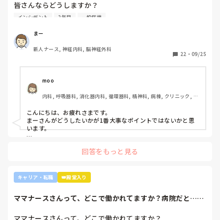
皆さんならどうしますか？

2年目です。1年目はゆるい部署にいましたが、人間関係が原
インシデント
2年目
一般病棟
因で2年目から脳外科・神経内科に異動しました。異動して
からの人間関係は良好です。

まー
ですが、異動してから薬剤に関するインシデントを4件ほど
新人ナース, 神経内科, 脳神経外科
起こし、優先順位や多重課題ができていないのでは？という
22
・
09/25
方が浮き彫りになり師長や主任に『複数受け持ち任せられな
い』『一人を持って看護のつながりを持って』ということで
受け持ち1人になりました。

moo
複数受け持ちに戻るよう、1ヶ月間1年目のように勉強したり
内科, 呼吸器科, 消化器内科, 循環器科, 精神科, 病棟, クリニック, リ
と業務に臨んできました。

ーダー, 外来, 一般病院, 大学病院, 慢性期, 透析
そして最近師長さんに『君は病棟勤務よりも外来とか健診セ
こんにちは、お疲れさまです。

ンターとかのほうがいいのでは？ウチの部署もスタッフが足
まーさんがどうしたいかが1番大事なポイントではないかと思
りないから育てる余裕が足りない。前向きに捉えて看護師は
います。

いろんな働き方あるよ』と部署は決まってませんが、異動確
上司がどのような気持ちで提案されたかは分かりませんが、ケ
定となりました。

回答をもっと見る
アややることが多くて忙しくても、人間関係は良好でも、どう
しても自分に合わない部署や病院ってあるかと思います。

インシデントを多発したことや情報収集ができていなかった
り、看護のつながりが無かったことは自分でも反省していま
外来や検診センターは、また病棟とは全然違う業務になるの
キャリア・転職
👑殿堂入り
すし、今後成長させていきたいなと思っています。

で、病棟での臨床経験を積みたい気持ちがあるのであれば、ご
ですが、ここまで頑に病棟勤務を否定されて正直納得出来て
自身に合った病棟への異動か転職がいいのではないかなと…大
ママナースさんって、どこで働かれてますか？病院だと…や
きな病院だとどうしても異動で行きたくない場所に行かされて
いないです。

はり、20時ぐら...
しまうものですが(>_<)

他の先輩にも何人か相談しましたが『ぶっちゃけそこまです
ママナースさんって、どこで働かれてますか？

るかな？』『自分ならそこまでされたら辞めるよ』とのこ