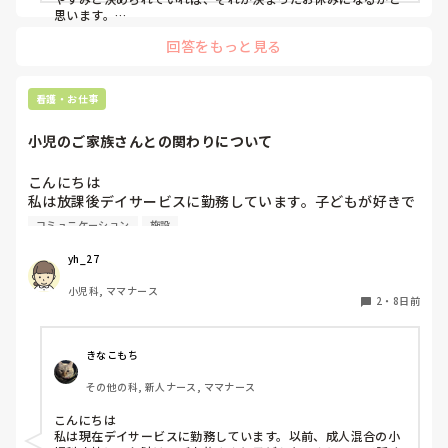
思います。

一方で、有休は年間に何日取れるかは施設によって変わるかと
回答をもっと見る
思いますが、基本的には、自分の権利として取れる休みになり
ます。今月は予定があって2日有休を取りたい、でも来月はい
らないな、など自分の希望を出して良いものになります。

だから、公休に＋して有休が普通かなと思います。もし公休が
看護・お仕事
減らされているのなら、取れなかった正規のお休み分を、翌月
に回してとれるのが普通です。

小児のご家族さんとの関わりについて
あとは、お休みが希望通りとれるかどうかは、職場のスタッフ
の勤務希望との兼ね合いにもなりますが、、、。

もし、細かな取得についてわからなかったら、職員担当の事務
こんにちは

さんがいたら聞いてみると良いかもしれません。あとは、病院
私は放課後デイサービスに勤務しています。子どもが好きで
の規約みたいなものに書いてあったりするかもしれません。
慢性期病棟から転職しました。

コミュニケーション
施設
病棟勤務の時はご家族さんとの関わりで悩んだことがあまり
なかったのですが、転職して悩むことが増えました。自分で
yh_27
伝えられない子ども多いので施設での様子を伝えようとして
小児科, ママナース
も緊張して言葉がうまくでてきません。

2
・
8日前
小児のご家族さんと関わっている看護師さん、会話を広げる
コツや気をつけていることがあれば教えていただきたいで
す。
きなこもち
その他の科, 新人ナース, ママナース
こんにちは

私は現在デイサービスに勤務しています。以前、成人混合の小