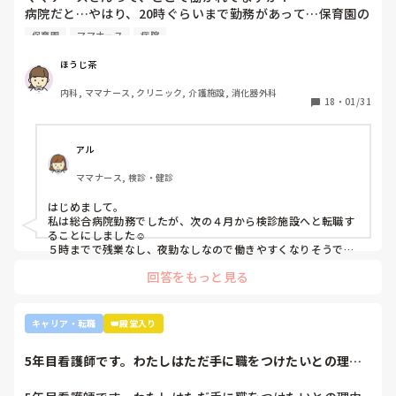
病院も規模やいろいろ取り組んでいることが違うので、探して
病院だと…やはり、20時ぐらいまで勤務があって…保育園の
と。

みるとおもしろいですよ。ただ、転職するなら3年は基礎をつ
お迎えが間に合わないことが多くて…

師長さんの言ってることも確かに理解できますが

けてもいいのかなと思います。中途採用は即戦力を期待されま
保育園
ママナース
病院
みなさんの意見聞かせていただきたいです！
す。
私も、正直あまり健診センターや外来にはあまり魅力を感じ
てないですし、病棟での臨床経験を積んで学んでいきたいと
ほうじ茶
気持ちがあります。

内科, ママナース, クリニック, 介護施設, 消化器外科
・転職する

18
・
01/31
・とりあえず外来や健診センターで我慢する

アル
ママナース, 検診・健診
はじめまして。

私は総合病院勤務でしたが、次の４月から検診施設へと転職す
ることにしました☺️

５時までで残業なし、夜勤なしなので働きやすくなりそうです
☺️お子さん小さいと悩みますよね😢
回答をもっと見る
キャリア・転職
👑殿堂入り
5年目看護師です。わたしはただ手に職をつけたいとの理由
でこの職業につき...