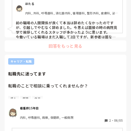
ほたる
内科, 外科, 呼吸器科, 消化器内科, 循環器科, 整形外科, 皮膚科, 泌尿
器科, その他の科, ママナース, 外来, 脳神経外科, 消化器外科
前の職場の人間関係が良くて本当は辞めたくなかったのです
が、引越しでやむなく辞めました。今思えば面接の時の病院見
学で挨拶してくれるスタッフが多かったように思います。

今働いている職場はまだ入職して2日ですが、新参者は居ない
もののように扱われます😂いい意味でドライです。病院見学も
回答をもっと見る
行ったのですが、人が少なくあまり印象がわからずに入ってし
まったので、そこは少し後悔です。

これは私の偏見ですが、ジョブメドレーとかインディードの求
キャリア・転職
人はなんとなくブラックが多いような気がしてます。転勤族な
ので何回か職場を転々としましたが、ジョブメドレーで転職し
転職先に迷ってます
た職場が最悪でした💦そこから二度とジョブメドレーは使って
ません。ハローワークか自分で病院に問い合わせした方がいい
職場に当たる率が多いような気がします。あと、そういった経
転職のことで相談に乗ってくれませんか？

緯で行くと病院からも信頼が強いので面接受かりやすいと思い
ます。

職場を自宅近くにしたく退職しました。

求人でやけに給料が高いところは注意です。高いはずなのに求
求人
面接
外来
エージェントも使い、自宅から車で15分ほどの急性期病院の
人があるということは余程業務が忙しいか人がいないという理
由が何かしらあると思ってます。中にはただ高いだけでいい職
面接を受けました。

看護師15年目
場もあると思いますが運試しですね…

夜勤を避けたかったため、9-16のパートを希望しましたが、
内科, 呼吸器科, 病棟, 保健師, 一般病院
採用になったのが病棟や外来じゃない特殊部署でのフルタイ
2
・
06/05
急性期、在宅、デイサービス施設、外来といろいろ転々としま
ムパートでした。なかなかない求人のため一瞬喜びました
したが、いちばん外来看護が楽しいということに気がつけたの
が、車通勤がダメなようでバスや電車だと1時間ほどかかり
で、別の職場に勇気持っていくのもいいと思います！これだと