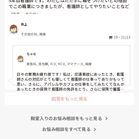
5年目看護師です。わたしはただ手に職をつけたいとの理由
でこの職業につきましたが、看護師としてやりたいことなど
あまり考えたことがなく、ただ言われたことをやっているよ
5年目
やりがい
うな日々に感じます。目標ややりがいもなく、"業務"として
続けてしまっています。

掛上
みなさんはどういったきっかけで看護師を目指したり、今の
その他の科, 病棟
科についていたりしますか？

19
・
11/23
そもそもこんなこと考えながら仕事してるのも変ですかね…
笑
ちゃむ
救急科, 急性期, ICU, HCU, ママナース, 病棟
日々の業務お疲れ様です！私は、交通事故にあったとき、看護
師さんの対応がとても優しくて看護師の仕事ってありかもって
思い、さらに、アパレルやカフェの仕事をしてみたくてなんか
あったときの保険で看護師の免許をとり、さらに保険で養護教
諭と保健師もとりました笑 結局看護師しかしてません。スタバ
回答をもっと見る
で働きたいです！笑
殿堂入りのお悩み相談をもっと見る
お悩み相談をすべて見る