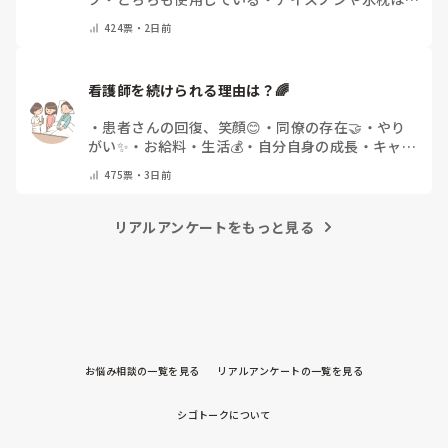
用しない
・
その他(コメントで教えてください)
424
票・
2日前
看護師を続けられる理由は？🌈
・
患者さんの回復、笑顔😊
・
同僚の存在🤝
・
やり
がい✨
・
お給料・生活💰
・
自分自身の成長・キャリ
アアップ🌱
・
特にありません
・
その他(コメントで
475
票・
3日前
教えてください)
リアルアンケートをもっと見る
お悩み相談の一覧を見る
リアルアンケートの一覧を見る
シゴトークについて