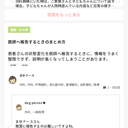
児科病棟にいた時は、ご家族さんと子どもちゃんについて話す
場合、子どもちゃんが入院時遊んでいる内容など日常の様子を
伝えてから疾患についての様子などを伝えていました。もちろ
回答をもっと見る
んその時の容態にはよりますが、、、。ご家族さんは心配なさ
る方多いので少しでも安心して頂ければと思って気をつけてい
ます。
看護・お仕事
医師へ報告するときのまとめ方
患者さんの状態変化を医師へ報告するときに、情報をうまく
整理できず、説明が長くなってしまうことがあります。
SBARを意識していますが、緊張すると伝える順番が分から
病院
病棟
なくなることもあります。皆さんは医師へ報告する前に、ど
のように情報を整理していますか？分かりやすく簡潔に報告
まゆナース
するための工夫があれば教えてください。
内科, 外科, 呼吸器科, 消化器内科, 循環器科, 泌尿器科, 病棟, 
2
・
8日前
消化器外科, 一般病院
dog person 🐕
外科, 一般病院
まゆナースさん

簡潔に報告するのは難しいですよね。
