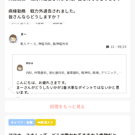
か？2年目です。1...
病棟勤務　戦力外通告されました。

皆さんならどうしますか？

2年目です。1年目はゆるい部署にいましたが、人間関係が原
インシデント
2年目
一般病棟
因で2年目から脳外科・神経内科に異動しました。異動して
からの人間関係は良好です。

まー
ですが、異動してから薬剤に関するインシデントを4件ほど
新人ナース, 神経内科, 脳神経外科
起こし、優先順位や多重課題ができていないのでは？という
22
・
09/25
方が浮き彫りになり師長や主任に『複数受け持ち任せられな
い』『一人を持って看護のつながりを持って』ということで
受け持ち1人になりました。

moo
複数受け持ちに戻るよう、1ヶ月間1年目のように勉強したり
内科, 呼吸器科, 消化器内科, 循環器科, 精神科, 病棟, クリニック, リ
と業務に臨んできました。

ーダー, 外来, 一般病院, 大学病院, 慢性期, 透析
そして最近師長さんに『君は病棟勤務よりも外来とか健診セ
こんにちは、お疲れさまです。

ンターとかのほうがいいのでは？ウチの部署もスタッフが足
まーさんがどうしたいかが1番大事なポイントではないかと思
りないから育てる余裕が足りない。前向きに捉えて看護師は
います。

いろんな働き方あるよ』と部署は決まってませんが、異動確
上司がどのような気持ちで提案されたかは分かりませんが、ケ
定となりました。

回答をもっと見る
アややることが多くて忙しくても、人間関係は良好でも、どう
しても自分に合わない部署や病院ってあるかと思います。

インシデントを多発したことや情報収集ができていなかった
り、看護のつながりが無かったことは自分でも反省していま
外来や検診センターは、また病棟とは全然違う業務になるの
キャリア・転職
👑殿堂入り
すし、今後成長させていきたいなと思っています。

で、病棟での臨床経験を積みたい気持ちがあるのであれば、ご
ですが、ここまで頑に病棟勤務を否定されて正直納得出来て
自身に合った病棟への異動か転職がいいのではないかなと…大