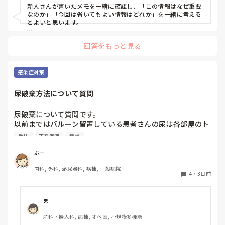
新人さんが書いたメモを一緒に確認し、「この情報はなぜ重要
なのか」「今回は省いてもよい情報はどれか」を一緒に考える
とよいと思います。

ただ間違いを指摘するのではなく、患者さんの状態や報告の目
回答をもっと見る
的に照らして振り返ることで、重要度を判断する力が少しずつ
身につくのではないでしょうか。最初は情報を多く書いてしま
うことも自然だと思うので、繰り返し一緒に整理しながら、必
要な内容を選べるよう支援するとよいと思います。
感染症対策
尿破棄方法について質問
尿破棄について質問です。

以前まではバルーン留置している患者さんの尿は各部屋のト
イレに破棄する形でしたが、感染予防上汚物処理室でのみ破
手技
正看護師
病棟
棄に代わり1人ウロバッグ空っぽにしたらその尿はすぐに汚
物処理室に持っていくという非効率な方法になってます。尿
ぷー
破棄人数は10人近くになるので病室と汚物処理室を10往復
内科, 外科, 泌尿器科, 病棟, 一般病院
する形に。結果尿破棄に時間がかかってます。

4
・
3日前
以前の病院では尿破棄用ワゴン下段に蓄尿袋を患者さん分セ
ットしワゴン下段に乗せて破棄していき最後まとめて汚物処
理室で破棄してたのでその方法はダメなのか？と疑問抱いて
ま
ます。もちろん汚物見えないようワゴンにカバーする等対策
産科・婦人科, 病棟, オペ室, 小規模多機能
して。
