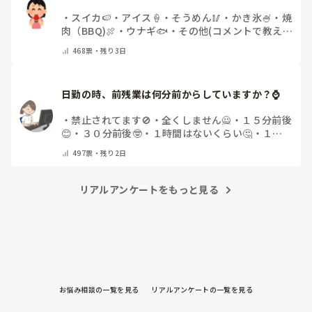
・
スイカ🍉
・
アイス🍦
・
そうめん🥢
・
かき氷🍧
・
焼
肉（BBQ)🍖
・
ウナギ🐟
・
その他(コメントで教え
てください)
468
票・
残り3日
日勤の時、前残業は何分前からしていますか？⌚
・
禁止されてます🚫
・
全くしません🙅
・
１５分前後
😊
・
３０分前後🤓
・
１時間はないくらい🤔
・
１時
間以上…😨
・
その他（コメントで教えて下さい）
497
票・
残り2日
リアルアンケートをもっと見る
お悩み相談の一覧を見る
リアルアンケートの一覧を見る