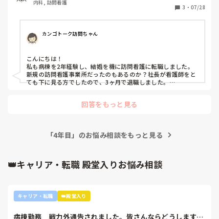
内科, 訪問看護
また、短期間で離職後転職に不利だと感じた方はいらっしゃ
3
・
07/28
いますか？どのように転職活動を乗り越えたか教えて頂きた
いです。
カンゴトーク訪問ちゃん
こんにちは！

私も病棟を2年経験し、結婚を機に訪問看護に転職しました。

新規の訪問看護事業所だったのもあるのか？社長が看護師をと
ても下に見る方でしたので、3ヶ月で退職しました。

その後すぐに就職活動をしました。どこも人手不足なのか？不
利と感じたことはなかったです。

回答をもっと見る
短期離職が続いたので、長く勤めたいと思い信頼できる看護師
の先輩が勤めている事業所に転職することとしました。

参考になるかわかりませんが、、

「4年目」のお悩み相談をもっと見る
応援しています！
👑キャリア・転職 殿堂入りお悩み相談
キャリア・転職
👑殿堂入り
病棟勤務　戦力外通告されました。皆さんならどうします