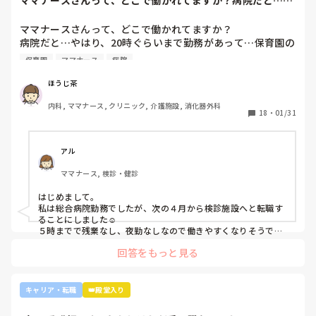
ママナースさんって、どこで働かれてますか？病院だと…や
きな病院だとどうしても異動で行きたくない場所に行かされて
いないです。

はり、20時ぐら...
しまうものですが(>_<)

他の先輩にも何人か相談しましたが『ぶっちゃけそこまです
ママナースさんって、どこで働かれてますか？

るかな？』『自分ならそこまでされたら辞めるよ』とのこ
病院も規模やいろいろ取り組んでいることが違うので、探して
病院だと…やはり、20時ぐらいまで勤務があって…保育園の
と。

みるとおもしろいですよ。ただ、転職するなら3年は基礎をつ
お迎えが間に合わないことが多くて…

師長さんの言ってることも確かに理解できますが

けてもいいのかなと思います。中途採用は即戦力を期待されま
保育園
ママナース
病院
みなさんの意見聞かせていただきたいです！
す。
私も、正直あまり健診センターや外来にはあまり魅力を感じ
てないですし、病棟での臨床経験を積んで学んでいきたいと
ほうじ茶
気持ちがあります。

内科, ママナース, クリニック, 介護施設, 消化器外科
・転職する

18
・
01/31
・とりあえず外来や健診センターで我慢する

アル
ママナース, 検診・健診
はじめまして。

私は総合病院勤務でしたが、次の４月から検診施設へと転職す
ることにしました☺️

５時までで残業なし、夜勤なしなので働きやすくなりそうです
☺️お子さん小さいと悩みますよね😢
回答をもっと見る
キャリア・転職
👑殿堂入り