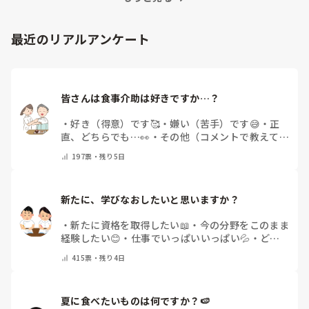
最近のリアルアンケート
皆さんは食事介助は好きですか…？
・
好き（得意）です🥰
・
嫌い（苦手）です😅
・
正
直、どちらでも…👀
・
その他（コメントで教えてく
ださい）
197
票・
残り5日
新たに、学びなおしたいと思いますか？
・
新たに資格を取得したい📖
・
今の分野をこのまま
経験したい😊
・
仕事でいっぱいいっぱい💦
・
どん
な自分になりたいか探し中🧐
・
その他（コメントで
415
票・
残り4日
教えてください）
夏に食べたいものは何ですか？🍉