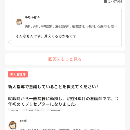
1
・
07/04
病棟, 消化器外科, 一般病院, オペ室
あちゃぽん
内科, 外科, 呼吸器科, 消化器内科, 循環器科, 小児科, 心療内科, 整形
外科, 産科・婦人科, 耳鼻咽喉科, 皮膚科, 泌尿器科, リハビリ科, 総
合診療科, 救急科, 超急性期, ICU, CCU, HCU, その他の科, ママナー
そんなもんです。貰えてる方かもです
ス, 外来, 神経内科, 脳神経外科, NICU, 消化器外科, 一般病院, 慢性
期, 回復期, 終末期, オペ室, 透析, 検診・健診
回答をもっと見る
新人看護師
新人指導で意識していることを教えてください！
就職時から一般病棟に勤務し、現在4年目の看護師です。今
年初めてプリセプターになりました。

新人さんへの指導で、「どこまで自分で考えてもらうか」の
4年目
プリセプター
一般病棟
バランスに悩むことがあります。  

先に細かく説明した方が安心かなと思う反面、自分で考える
chell
機会も大切だと感じています。  

内科, 呼吸器科, 消化器内科, 循環器科, 小児科, プリセプター, 