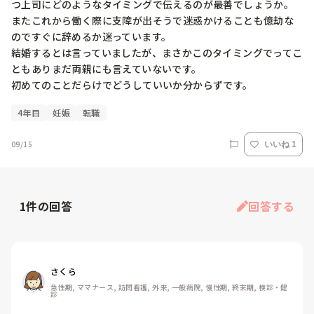
つ上司にどのようなタイミングで伝えるのが最善でしょうか。

またこれから働く際に支障が出そうで迷惑かけることも億劫な
のですぐに辞めるか迷っています。

結婚するとは言っていましたが、まさかこのタイミングでってこ
ともありまだ両親にも言えていないです。

初めてのことだらけでどうしていいか分からずです。
4年目
妊娠
転職
09/15
いいね 1
1
件の回答
回答する
さくら
急性期, ママナース, 訪問看護, 外来, 一般病院, 慢性期, 終末期, 検診・健
診