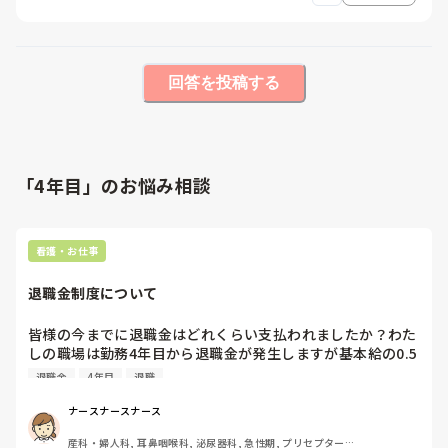
回答を投稿する
「4年目」のお悩み相談
看護・お仕事
退職金制度について
皆様の今までに退職金はどれくらい支払われましたか？わた
しの職場は勤務4年目から退職金が発生しますが基本給の0.5
の額＋加入基金から20万というほどでした。高いのか低いの
退職金
4年目
退職
かどうでしょうか？？
ナースナースナース
産科・婦人科, 耳鼻咽喉科, 泌尿器科, 急性期, プリセプター, 