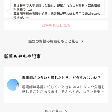
私は新卒で大学病院に入職し、配属されたのが眼科・耳鼻咽喉
科病棟でした。

耳鼻咽喉科の看護や処置・患者層が死ぬほど苦手で嫌だったの
ですが、

眼科は自分に合っていて好きだったので、そこからずーっと眼
回答をもっと見る
科で働いています。

大学病院に在籍していると必ず異動があるため、永遠に眼科病
棟に居続けることは不可能なので、

話題のお悩み相談をもっと見る
異動の声がかかる前に眼科クリニックに転職しました。

そこから先は何か所か眼科クリニックを転々として今の職場に
至る、という感じです。
新着もやもや記事
看護師がつらいと感じたとき、どうすればいい？
看護師は非常に忙しく、ときにはストレスや負担を
感じることがあります。そんなとき、つらさを乗り
越えるためにはどうすればよいでしょうか？この記
事では、看護師がつらさを感じたときの対処法や秘
訣を紹介します。
もっと見る