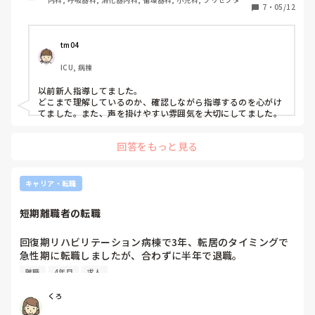
みなさんは新人指導をする時に、意識している声かけや関わ
7
・
05/12
神経内科, 消化器外科, 一般病院
り方はありますか？
tm04
ICU, 病棟
以前新人指導してました。

どこまで理解しているのか、確認しながら指導するのを心がけ
てました。また、声を掛けやすい雰囲気を大切にしてました。
回答をもっと見る
キャリア・転職
短期離職者の転職
回復期リハビリテーション病棟で3年、転居のタイミングで
急性期に転職しましたが、合わずに半年で退職。

地域医療に興味があり、訪問看護に転職しましたが、経営方
離職
4年目
求人
針に不信感があり半年で退職に至りました。

私と同じように短期間で離職されている方はいらっしゃいま
くろ
すか？
