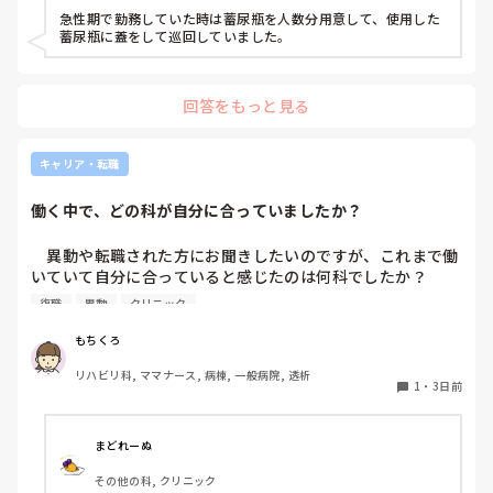
皆さんの病棟ではどのような方法取られてますか？
急性期で勤務していた時は蓄尿瓶を人数分用意して、使用した
蓄尿瓶に蓋をして巡回していました。
回答をもっと見る
キャリア・転職
働く中で、どの科が自分に合っていましたか？
　異動や転職された方にお聞きしたいのですが、これまで働
いていて自分に合っていると感じたのは何科でしたか？

また、どんなところが合っていると感じましたか？

復職
異動
クリニック
私はこれまで脳神経外科、リハビリ科、透析室と経験しまし
もちくろ
たが、どこもしっくり来なくて悩んでいます…。次回の転職
リハビリ科, ママナース, 病棟, 一般病院, 透析
の参考にさせていただきたいです😭
1
・
3日前
まどれーぬ
その他の科, クリニック