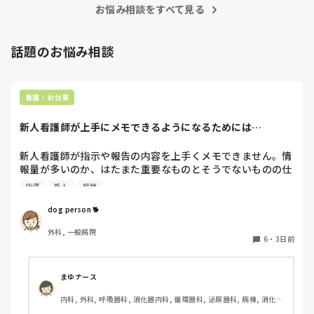
お悩み相談をすべて見る
話題のお悩み相談
看護・お仕事
新人看護師が上手にメモできるようになるためには…
新人看護師が指示や報告の内容を上手くメモできません。情
報量が多いのか、はたまた重要なものとそうでないものの仕
分けができないのか…  肝心な事柄を逃してしまいます。何
指導
新人
病棟
かよい指導方法はないでしょうか？　出来るだけゆっくり指
示・報告するよう皆で努力しています。
dog person 🐕
外科, 一般病院
6
・
3日前
まゆナース
内科, 外科, 呼吸器科, 消化器内科, 循環器科, 泌尿器科, 病棟, 消化器
外科, 一般病院