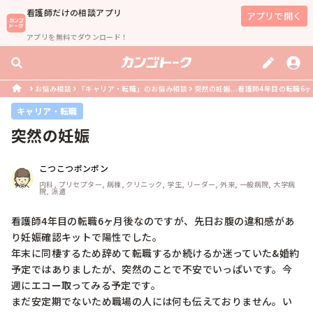
看護師
だけの相談アプリ
アプリで開く
アプリを無料でダウンロード！
お悩み相談
「キャリア・転職」のお悩み相談
突然の妊娠...看護師4年目の転職6
キャリア・転職
突然の妊娠
こつこつポンポン
内科, プリセプター, 病棟, クリニック, 学生, リーダー, 外来, 一般病院, 大学病
院, 派遣
看護師4年目の転職6ヶ月後なのですが、先日お腹の違和感があ
り妊娠確認キットで陽性でした。

年末に同棲するため辞めて転職するか続けるか迷っていた&婚約
予定ではありましたが、突然のことで不安でいっぱいです。今
週にエコー取ってみる予定です。

まだ安定期でないため職場の人には何も伝えておりません。い