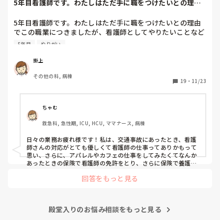
5年目看護師です。わたしはただ手に職をつけたいとの理由
でこの職業につき...
5年目看護師です。わたしはただ手に職をつけたいとの理由
でこの職業につきましたが、看護師としてやりたいことなど
あまり考えたことがなく、ただ言われたことをやっているよ
5年目
やりがい
うな日々に感じます。目標ややりがいもなく、"業務"として
続けてしまっています。

掛上
みなさんはどういったきっかけで看護師を目指したり、今の
その他の科, 病棟
科についていたりしますか？

19
・
11/23
そもそもこんなこと考えながら仕事してるのも変ですかね…
笑
ちゃむ
救急科, 急性期, ICU, HCU, ママナース, 病棟
日々の業務お疲れ様です！私は、交通事故にあったとき、看護
師さんの対応がとても優しくて看護師の仕事ってありかもって
思い、さらに、アパレルやカフェの仕事をしてみたくてなんか
あったときの保険で看護師の免許をとり、さらに保険で養護教
諭と保健師もとりました笑 結局看護師しかしてません。スタバ
回答をもっと見る
で働きたいです！笑
殿堂入りのお悩み相談をもっと見る