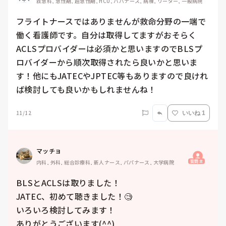
救急科, 急性期, 超急性期, HCU, パパナース, 病棟, リーダー, 一般病院
フライトナースではありませんが救命分野の一端で
働く看護師です。自分は取得してますがおそらく
ACLSプロバイダーは必須かと思いますのでBLSプ
ロバイダーから順次取得されたら良いかと思いま
す！他にもJATECやJPTEC等もありますので良けれ
ば検討しても良いかもしれませんね！
11/12
いいね 1
マッチョ
質問主
内科, 外科, 総合診療科, 新人ナース, パパナース, 大学病院
BLSとACLSは取りました！

JATEC、初めて聴きました！🧐

いろいろ検討してみます！

ありがとうございます(^^)