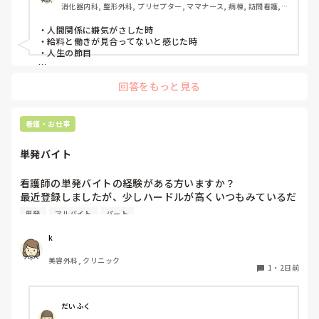
消化器内科, 整形外科, プリセプター, ママナース, 病棟, 訪問看護, 
リーダー, 消化器外科, 一般病院
・人間関係に嫌気がさした時

・給料と働きが見合ってないと感じた時

・人生の節目

回答をもっと見る
看護・お仕事
単発バイト
看護師の単発バイトの経験がある方いますか？

最近登録しましたが、少しハードルが高くいつもみているだ
けです。

単発
アルバイト
パート
1度行ってもういいかなと言っている知り合いもいて、どの
ような雰囲気なのか知りたいです。
k
美容外科, クリニック
1
・
2日前
だいふく