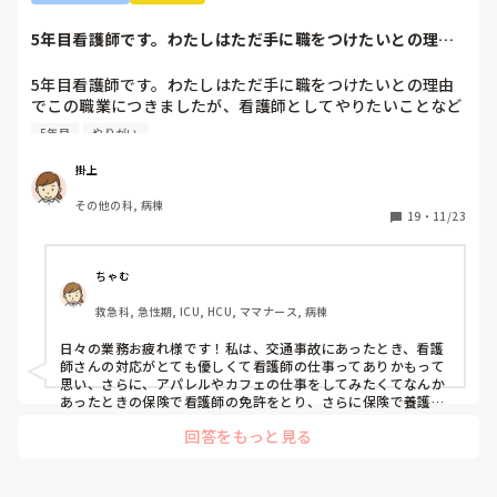
5年目看護師です。わたしはただ手に職をつけたいとの理由
でこの職業につき...
5年目看護師です。わたしはただ手に職をつけたいとの理由
でこの職業につきましたが、看護師としてやりたいことなど
あまり考えたことがなく、ただ言われたことをやっているよ
5年目
やりがい
うな日々に感じます。目標ややりがいもなく、"業務"として
続けてしまっています。

掛上
みなさんはどういったきっかけで看護師を目指したり、今の
その他の科, 病棟
科についていたりしますか？

19
・
11/23
そもそもこんなこと考えながら仕事してるのも変ですかね…
笑
ちゃむ
救急科, 急性期, ICU, HCU, ママナース, 病棟
日々の業務お疲れ様です！私は、交通事故にあったとき、看護
師さんの対応がとても優しくて看護師の仕事ってありかもって
思い、さらに、アパレルやカフェの仕事をしてみたくてなんか
あったときの保険で看護師の免許をとり、さらに保険で養護教
諭と保健師もとりました笑 結局看護師しかしてません。スタバ
回答をもっと見る
で働きたいです！笑