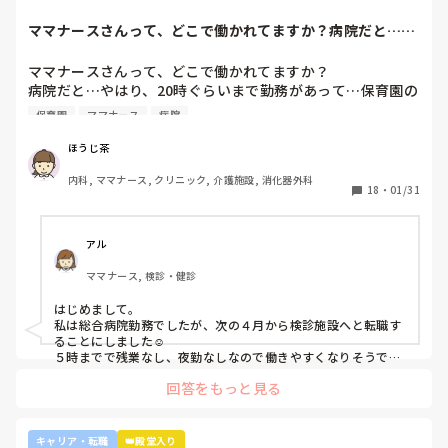
ですが、ここまで頑に病棟勤務を否定されて正直納得出来て
自身に合った病棟への異動か転職がいいのではないかなと…大
ママナースさんって、どこで働かれてますか？病院だと…や
きな病院だとどうしても異動で行きたくない場所に行かされて
いないです。

はり、20時ぐら...
しまうものですが(>_<)

他の先輩にも何人か相談しましたが『ぶっちゃけそこまです
ママナースさんって、どこで働かれてますか？

るかな？』『自分ならそこまでされたら辞めるよ』とのこ
病院も規模やいろいろ取り組んでいることが違うので、探して
病院だと…やはり、20時ぐらいまで勤務があって…保育園の
と。

みるとおもしろいですよ。ただ、転職するなら3年は基礎をつ
お迎えが間に合わないことが多くて…

師長さんの言ってることも確かに理解できますが

けてもいいのかなと思います。中途採用は即戦力を期待されま
保育園
ママナース
病院
みなさんの意見聞かせていただきたいです！
す。
私も、正直あまり健診センターや外来にはあまり魅力を感じ
てないですし、病棟での臨床経験を積んで学んでいきたいと
ほうじ茶
気持ちがあります。

内科, ママナース, クリニック, 介護施設, 消化器外科
・転職する

18
・
01/31
・とりあえず外来や健診センターで我慢する

アル
ママナース, 検診・健診
はじめまして。

私は総合病院勤務でしたが、次の４月から検診施設へと転職す
ることにしました☺️

５時までで残業なし、夜勤なしなので働きやすくなりそうです
☺️お子さん小さいと悩みますよね😢
回答をもっと見る
キャリア・転職
👑殿堂入り