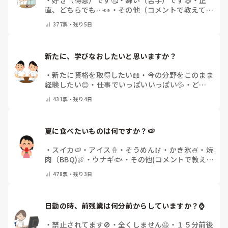
直、どちらでも…👀
・
その他（コメントで教えてく
ださい）
377
票・
残り5日
新たに、学びなおしたいと思いますか？
・
新たに資格を取得したい📖
・
今の分野をこのまま
経験したい😊
・
仕事でいっぱいいっぱい💦
・
どん
な自分になりたいか探し中🧐
・
その他（コメントで
431
票・
残り4日
教えてください）
夏に食べたいものは何ですか？🍉
・
スイカ🍉
・
アイス🍦
・
そうめん🥢
・
かき氷🍧
・
焼
肉（BBQ)🍖
・
ウナギ🐟
・
その他(コメントで教え
てください)
478
票・
残り3日
日勤の時、前残業は何分前からしていますか？⌚
・
禁止されてます🚫
・
全くしません🙅
・
１５分前後