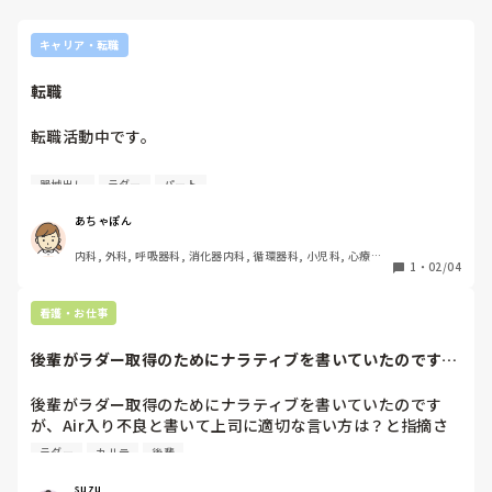
キャリア・転職
転職
転職活動中です。

理由はパートから正規になりたい。

器械出し
ラダー
パート
三次病院から二次病院に変わりたい。

ラダー制度をのんびりやりたい。

あちゃぽん
通勤を楽にしたい。

内科, 外科, 呼吸器科, 消化器内科, 循環器科, 小児科, 心療内
1
・
02/04
科, 整形外科, 産科・婦人科, 耳鼻咽喉科, 皮膚科, 泌尿器科, 
そこで、近くの二次病院の仮内定をいただきました。アラフ
リハビリ科, 総合診療科, 救急科, 超急性期, ICU, CCU, HCU, 
ォー転職で安心しています。

その他の科, ママナース, 外来, 神経内科, 脳神経外科, NICU, 
看護・お仕事
消化器外科, 一般病院, 慢性期, 回復期, 終末期, オペ室, 透析, 
検診・健診
しかし、オペ看でした。

後輩がラダー取得のためにナラティブを書いていたのです
私はオペ看歴が長くて、経験はオペ看と外来のみです。でき
が、Air入り不良...
れば病棟に行きたかったのですが、叶わずでした。

後輩がラダー取得のためにナラティブを書いていたのです
が、Air入り不良と書いて上司に適切な言い方は？と指摘さ
そこで、まだ仮内容中ということで、他の病院にもお話を聞
れていました。先生のカルテでも、自分たちもそのような書
きにいき素直に自分だったらどこの部署にはいちされるか聞
ラダー
カルテ
後輩
き方をしてしまっていたのでよくわかりません。適切な言い
いてみました。

方わかる方教えていただきたいです…。
suzu