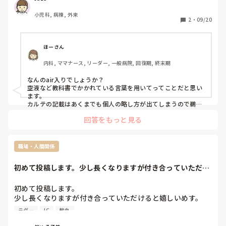
すべてオペ看でした。

小児科, 病棟, 外来
2
・
09/20
愕然としました。オペ看の需要はありがたいけど、オペ看以
外の仕事がしたい私としては未来が曇りにしか見えずです。
オペ看て、そんな人居ないんですかね。

ほーさん
こんな事なら、今の病院の正規を受けてもよかったかなと迷
内科, ママナース, リーダー, 一般病院, 回復期, 終末期
っています。
なんのair入りでしょうか？

空液など教科書でかかれている言葉を用いてってことだと思い
ます。

カルテの記載はあくまでも個人の略し方が出てしまうので鵜呑
みにしないのがいいですね。
回答をもっと見る
職場・人間関係
初めて投稿します。少し長くなりますが付き合っていただけ
ると嬉しいめす。...
初めて投稿します。

少し長くなりますが付き合っていただけると嬉しいめす。

最近、転職をして目標の一歩手前である急性期に配属になり
ラダー
IC
輸血
ました。勤務し出して今まで様々な場所で色々な経験を積ん