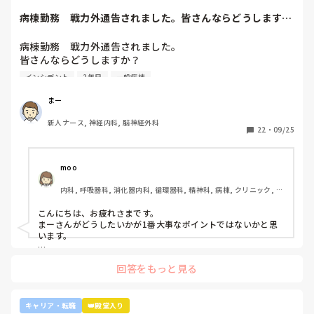
生むと言われました。

病棟勤務　戦力外通告されました。皆さんならどうします
か？2年目です。1...
病棟勤務　戦力外通告されました。

次へ続く
皆さんならどうしますか？

2年目です。1年目はゆるい部署にいましたが、人間関係が原
インシデント
2年目
一般病棟
因で2年目から脳外科・神経内科に異動しました。異動して
からの人間関係は良好です。

まー
ですが、異動してから薬剤に関するインシデントを4件ほど
新人ナース, 神経内科, 脳神経外科
起こし、優先順位や多重課題ができていないのでは？という
22
・
09/25
方が浮き彫りになり師長や主任に『複数受け持ち任せられな
い』『一人を持って看護のつながりを持って』ということで
受け持ち1人になりました。

moo
複数受け持ちに戻るよう、1ヶ月間1年目のように勉強したり
内科, 呼吸器科, 消化器内科, 循環器科, 精神科, 病棟, クリニック, リ
と業務に臨んできました。

ーダー, 外来, 一般病院, 大学病院, 慢性期, 透析
そして最近師長さんに『君は病棟勤務よりも外来とか健診セ
こんにちは、お疲れさまです。

ンターとかのほうがいいのでは？ウチの部署もスタッフが足
まーさんがどうしたいかが1番大事なポイントではないかと思
りないから育てる余裕が足りない。前向きに捉えて看護師は
います。

いろんな働き方あるよ』と部署は決まってませんが、異動確
上司がどのような気持ちで提案されたかは分かりませんが、ケ
定となりました。

回答をもっと見る
アややることが多くて忙しくても、人間関係は良好でも、どう
しても自分に合わない部署や病院ってあるかと思います。

インシデントを多発したことや情報収集ができていなかった
り、看護のつながりが無かったことは自分でも反省していま
外来や検診センターは、また病棟とは全然違う業務になるの
キャリア・転職
👑殿堂入り
すし、今後成長させていきたいなと思っています。

で、病棟での臨床経験を積みたい気持ちがあるのであれば、ご