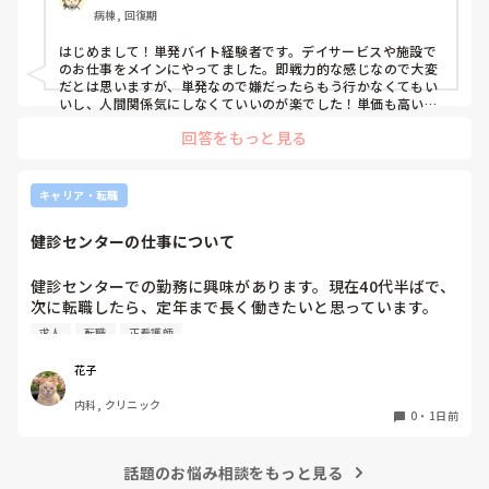
病棟, 回復期
はじめまして！単発バイト経験者です。デイサービスや施設で
のお仕事をメインにやってました。即戦力的な感じなので大変
だとは思いますが、単発なので嫌だったらもう行かなくてもい
いし、人間関係気にしなくていいのが楽でした！単価も高いで
すし私には合ってたかなと思います。ただ、自分の行きたい日
回答をもっと見る
にちに空きがあるか分からないのでそこは難点ですかね。
キャリア・転職
健診センターの仕事について
健診センターでの勤務に興味があります。現在40代半ばで、
次に転職したら、定年まで長く働きたいと思っています。

健診センターは比較的人気があるので、あまり空きがないと
求人
転職
正看護師
聞きます。

実際、健診センターでの仕事内容は、楽なのでしょうか？ま
花子
た、大変なことは何ですか？
内科, クリニック
0
・
1日前
話題のお悩み相談をもっと見る