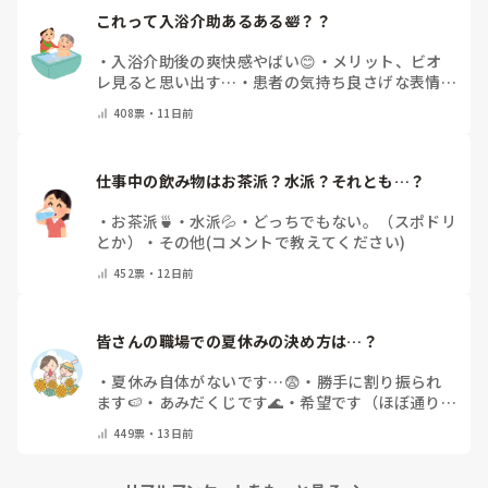
これって入浴介助あるある🛀？？
・
入浴介助後の爽快感やばい😊
・
メリット、ビオ
レ見ると思い出す…
・
患者の気持ち良さげな表情が
好き😍
・
いくら洗っても垢が出てくる💦
・
夏の介
408
票・
11日前
助は蒸し地獄👹
・
その他（コメントで教えてくださ
い）
仕事中の飲み物はお茶派？水派？それとも…？
・
お茶派🍵
・
水派💦
・
どっちでもない。（スポドリ
とか）
・
その他(コメントで教えてください)
452
票・
12日前
皆さんの職場での夏休みの決め方は…？
・
夏休み自体がないです…😨
・
勝手に割り振られ
ます🍉
・
あみだくじです🌊
・
希望です（ほぼ通りま
す）🌞
・
希望です（周囲とのせめぎあい）😎
・
お
449
票・
13日前
盆期間＝夏休みです🍆🥒
・
その他（コメントで教え
てください）