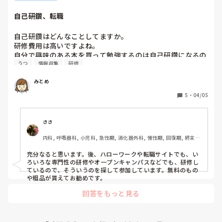
自己研鑽、転職
自己研鑽はどんなことしてますか。

研修費用は高いですよね。

自分で興味のある本を買って勉強するのは自己研鑽になるの
うつ
情報収集
研修
でしょうか。

他人から認められるのは研修受講や認定資格なのでしょう
みとめ
か。時間とお金をかけてこそ意味があるのか。

悩んでるのは訪問看護研修をうけようかどうしようかという
5
・
04/05
悩みもあります。訪問看護研修受けてやるぞって気持ちを高
めて訪問看護に転職しようかどうしようか悩んでます。ネッ
トや本で情報収集できるけど働きながら研修うけること、転
ささ
内科, 呼吸器科, 小児科, 急性期, 消化器外科, 慢性期, 回復期, 終末
期, 保育園・学校, 小規模多機能, 看護多機能
充分なると思います。後、ハローワークや転職サイトでも、い
ろいろな専門性の研修やオ一プンキャンパスなどでも、研修し
ているので、そういうのを探して参加しています。無料のもの
や粗品が貰えてお勧めです。
回答をもっと見る