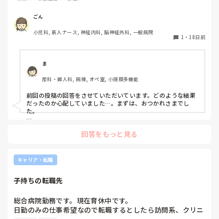
規則の関係で今月退職となりました。

ごん
現在転職活動をしているのですが、総合病院で働いていたの
小児科, 新人ナース, 神経内科, 脳神経外科, 一般病院
で小児科を専門として頑張りたいと思い小児関係を調べて応
1
・
18日前
募しています。

退職する時からわかっていたことではあるのですが、臨床経
ま
験が２ヶ月と短いうえに早期離職した新卒看護師なんてどこ
産科・婦人科, 病棟, オペ室, 小規模多機能
も雇ってもらえないんです。

前回の投稿の回答をさせていただいています。どのような結果
小児をやりたい気持ちもありますが、休職する前は動悸や下
だったのか心配していました…。まずは、おつかれさまでし
痢が止まらない、薬を飲みながら変えながらでも中途覚醒が
た。

多い、明日起きたらこのまま死んでいないかなと思う毎日で
文章を全部見させて頂きました。

した。

回答をもっと見る
場合にはよると思いますが、1ヶ月で適応障害は短期間で良く
なるものではないと思います。

そんな中看護師として頑張れる自信も正直ありません。

私自身も適応障害の診断を貰ってから3～4ヶ月は本当に無気力
で何も頑張れない時期が続きましたし、7ヶ月目で復職できま
キャリア・転職
両親も看護師で最初は心配してくれていましたがあまりにも
したが適応障害の影響もあるのか、仕事に行けないくらい体調
復職出来ていない私に愛想を尽かして家から出て行けと言わ
崩す日もまだあります。

子持ちの転職先
れてしまいました。

生活の事もあると思うので、悠長なことを言えないのは分かり
実際今は友人の家に泊めてもらっています。

ます。けれど、まだ頑張るのは早いと思ってしまいました。

総合病院勤務です。現在育休中です。

日勤のみの仕事希望なので転職するとしたら訪問系、クリニ
やはり看護から離れて全く違う職種についたほうがいいので
今この段階で、看護師を辞めるか否かは考える必要はないと思
ック、施設(老人ホームなど)、健診センター、企業看護師な