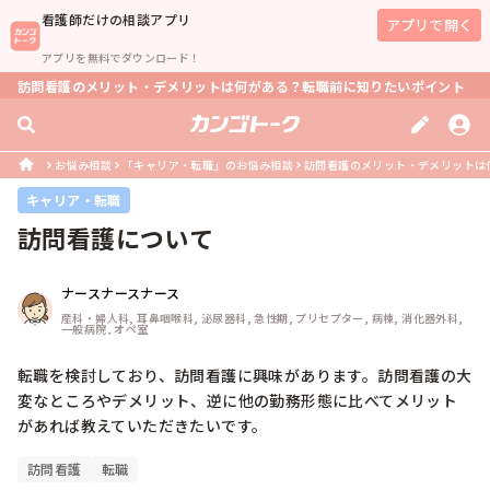
看護師
だけの相談アプリ
アプリで開く
アプリを無料でダウンロード！
訪問看護のメリット・デメリットは何がある？転職前に知りたいポイント
お悩み相談
「キャリア・転職」のお悩み相談
訪問看護のメリット・デメリットは
キャリア・転職
訪問看護について
ナースナースナース
産科・婦人科, 耳鼻咽喉科, 泌尿器科, 急性期, プリセプター, 病棟, 消化器外科, 
一般病院, オペ室
転職を検討しており、訪問看護に興味があります。訪問看護の大
変なところやデメリット、逆に他の勤務形態に比べてメリット
があれば教えていただきたいです。
訪問看護
転職