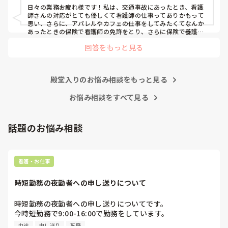
日々の業務お疲れ様です！私は、交通事故にあったとき、看護
師さんの対応がとても優しくて看護師の仕事ってありかもって
思い、さらに、アパレルやカフェの仕事をしてみたくてなんか
あったときの保険で看護師の免許をとり、さらに保険で養護教
諭と保健師もとりました笑 結局看護師しかしてません。スタバ
回答をもっと見る
で働きたいです！笑
殿堂入りのお悩み相談をもっと見る
お悩み相談をすべて見る
話題のお悩み相談
看護・お仕事
時短勤務の夜勤者への申し送りについて
時短勤務の夜勤者への申し送りについてです。

今時短勤務で9:00-16:00で勤務をしています。

看護師３年目の年ですが、妊娠出産があり看護師歴は一年ほ
中途
申し送り
転職