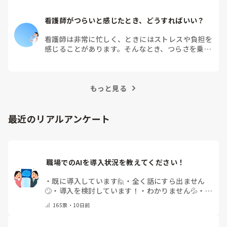
看護師がつらいと感じたとき、どうすればいい？
看護師は非常に忙しく、ときにはストレスや負担を
感じることがあります。そんなとき、つらさを乗り
越えるためにはどうすればよいでしょうか？この記
事では、看護師がつらさを感じたときの対処法や秘
訣を紹介します。
もっと見る
最近のリアルアンケート
 職場でのAIを導入状況を教えてください！
・
既に導入しています🙋
・
全く話にすら出ません
🙄
・
導入を検討しています！
・
わかりません💦
・
そ
の他(コメントで教えて下さい)
165
票・
10日前