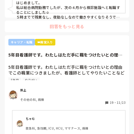
はじめまして。

私は総合病院勤務でしたが、次の４月から検診施設へと転職す
ることにしました☺️

５時までで残業なし、夜勤なしなので働きやすくなりそうです
☺️お子さん小さいと悩みますよね😢
回答をもっと見る
キャリア・転職
👑殿堂入り
5年目看護師です。わたしはただ手に職をつけたいとの理由
でこの職業につき...
5年目看護師です。わたしはただ手に職をつけたいとの理由
でこの職業につきましたが、看護師としてやりたいことなど
あまり考えたことがなく、ただ言われたことをやっているよ
5年目
やりがい
うな日々に感じます。目標ややりがいもなく、"業務"として
続けてしまっています。

掛上
みなさんはどういったきっかけで看護師を目指したり、今の
その他の科, 病棟
科についていたりしますか？

19
・
11/23
そもそもこんなこと考えながら仕事してるのも変ですかね…
笑
ちゃむ
救急科, 急性期, ICU, HCU, ママナース, 病棟