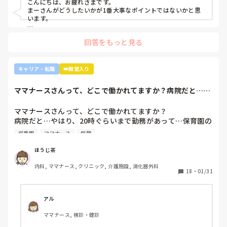
こんにちは、お疲れさまです。

ンターとかのほうがいいのでは？ウチの部署もスタッフが足
まーさんがどうしたいかが1番大事なポイントではないかと思
りないから育てる余裕が足りない。前向きに捉えて看護師は
います。

いろんな働き方あるよ』と部署は決まってませんが、異動確
上司がどのような気持ちで提案されたかは分かりませんが、ケ
定となりました。

回答をもっと見る
アややることが多くて忙しくても、人間関係は良好でも、どう
しても自分に合わない部署や病院ってあるかと思います。

インシデントを多発したことや情報収集ができていなかった
り、看護のつながりが無かったことは自分でも反省していま
外来や検診センターは、また病棟とは全然違う業務になるの
キャリア・転職
👑殿堂入り
すし、今後成長させていきたいなと思っています。

で、病棟での臨床経験を積みたい気持ちがあるのであれば、ご
ですが、ここまで頑に病棟勤務を否定されて正直納得出来て
自身に合った病棟への異動か転職がいいのではないかなと…大
ママナースさんって、どこで働かれてますか？病院だと…や
きな病院だとどうしても異動で行きたくない場所に行かされて
いないです。

はり、20時ぐら...
しまうものですが(>_<)

他の先輩にも何人か相談しましたが『ぶっちゃけそこまです
ママナースさんって、どこで働かれてますか？

るかな？』『自分ならそこまでされたら辞めるよ』とのこ
病院も規模やいろいろ取り組んでいることが違うので、探して
病院だと…やはり、20時ぐらいまで勤務があって…保育園の
と。

みるとおもしろいですよ。ただ、転職するなら3年は基礎をつ
お迎えが間に合わないことが多くて…

師長さんの言ってることも確かに理解できますが

けてもいいのかなと思います。中途採用は即戦力を期待されま
保育園
ママナース
病院
みなさんの意見聞かせていただきたいです！
す。
私も、正直あまり健診センターや外来にはあまり魅力を感じ
てないですし、病棟での臨床経験を積んで学んでいきたいと
ほうじ茶
気持ちがあります。

内科, ママナース, クリニック, 介護施設, 消化器外科
・転職する

18
・
01/31
・とりあえず外来や健診センターで我慢する

アル
ママナース, 検診・健診