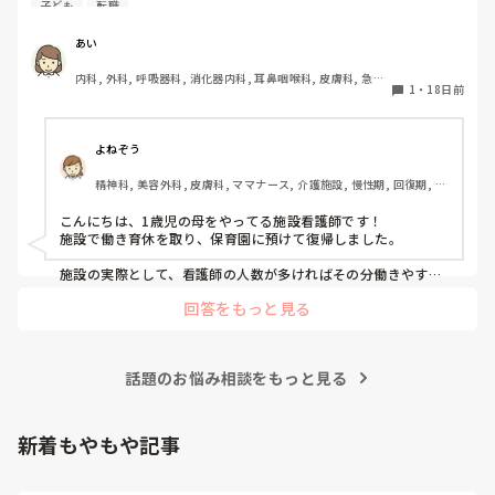
しょうか。
います。まだ精神的にも傷は癒えてない状況だと思うので、少
子ども
転職
どを候補として考えています。

しづつリハビリをしながら「自分は今後どうしたいのか」を考
えていけばいいのではないでしょうか？

子どもの急な体調不良などでも働きやすい職場は理想です。
あい
(ちなみに私は常勤で入職して、あまりにも体調を崩すので非常
みなさんの職場はどんな感じでしょうか。

勤に契約変更しています。少しづつ勤務回数を増やして、いず
内科, 外科, 呼吸器科, 消化器内科, 耳鼻咽喉科, 皮膚科, 急性
また訪問は訪問看護よりも訪問診療の方が興味があります。

1
・
18日前
れは常勤になるつもりです。)

期, ママナース, 病棟, リーダー, 消化器外科, 一般病院, 終末
ただ虫が大がつくほど苦手です…同じような方で働いてる方
期
いますか？

頑張りすぎず、ごんさんがごんさんらしく、毎日を過ごすこと
が出来る選択ができますよう祈っています。
現在働いている方のご意見伺えればと思います。
よねぞう
精神科, 美容外科, 皮膚科, ママナース, 介護施設, 慢性期, 回復期, 終
末期, 小規模多機能
こんにちは、1歳児の母をやってる施設看護師です！

施設で働き育休を取り、保育園に預けて復帰しました。

施設の実際として、看護師の人数が多ければその分働きやすい
なと思います。

回答をもっと見る
1人しかいない施設もありますが、それでは急な休みに対応が
難しいです。自分がいる日だから組むことができる仕事もある
ので💦

人数が多ければ、やはり休んでも多人数でカバーできるので、
話題のお悩み相談をもっと見る
負担が分散します。

そして元から定時出勤・定時退社なので保育園のお迎えもちゃ
んと間に合います👌🏻

施設は子育て経験ある方も多いので、利用者もスタッフも理解
新着もやもや記事
あるなぁと思います✨