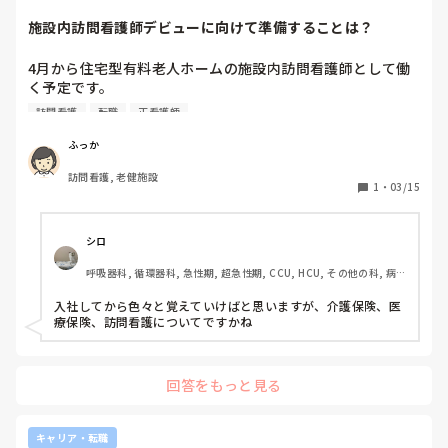
施設内訪問看護師デビューに向けて準備することは？
4月から住宅型有料老人ホームの施設内訪問看護師として働
く予定です。

55床程度で、日勤帯は看護師3名常駐、私はパートとして日
訪問看護
転職
正看護師
勤帯のみです。

ふっか
今まで

訪問看護, 老健施設
地方の3次救急病院でレディース病棟45床程度（産婦人科で
1
・
03/15
はなく、女性のみ、急性期回復期慢性期なんでもあり）

地方の一般病院で一般病棟60床（整形、内科等）

デイサービス45人程度

シロ
介護医療院60床程度

呼吸器科, 循環器科, 急性期, 超急性期, CCU, HCU, その他の科, 病
で働いてきました。

棟, 訪問看護, 介護施設, 一般病院, 大学病院, 終末期
入社してから色々と覚えていけばと思いますが、介護保険、医
施設内訪問看護は今回が初めてです。もちろん始めてみない
療保険、訪問看護についてですかね
とわからないことばかりだと思いますが、デビューまでにこ
れを準備しとけばいいよ、こういうことを勉強しとけばいい
よ、役に立つグッズやアプリ等あれば教えてもらいたいで
回答をもっと見る
す。
キャリア・転職