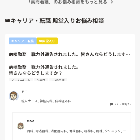
「訪問看護」のお悩み相談をもっと見る
👑キャリア・転職 殿堂入りお悩み相談
キャリア・転職
👑殿堂入り
病棟勤務　戦力外通告されました。皆さんならどうします
か？2年目です。1...
病棟勤務　戦力外通告されました。

皆さんならどうしますか？

2年目です。1年目はゆるい部署にいましたが、人間関係が原
インシデント
2年目
一般病棟
因で2年目から脳外科・神経内科に異動しました。異動して
からの人間関係は良好です。

まー
ですが、異動してから薬剤に関するインシデントを4件ほど
新人ナース, 神経内科, 脳神経外科
起こし、優先順位や多重課題ができていないのでは？という
22
・
09/25
方が浮き彫りになり師長や主任に『複数受け持ち任せられな
い』『一人を持って看護のつながりを持って』ということで
受け持ち1人になりました。

moo
複数受け持ちに戻るよう、1ヶ月間1年目のように勉強したり
内科, 呼吸器科, 消化器内科, 循環器科, 精神科, 病棟, クリニック, リ
と業務に臨んできました。

ーダー, 外来, 一般病院, 大学病院, 慢性期, 透析
そして最近師長さんに『君は病棟勤務よりも外来とか健診セ