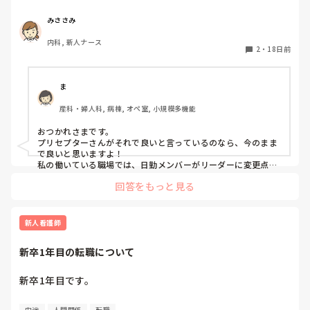
どなので新卒同様として今の職場に入りました。

現在は2人受け持ちをして何かあれば指導者さんに報告する
みささみ
形で動いています。

内科, 新人ナース
今の病院は夜勤さんへ直接申し送りをするので16:30までの
2
・
18日前
勤務じゃないと申し送りができないため指導者さんに私が送
りをして指導者さんから送ってもらっている形です。

1人の先輩から先輩から夜勤者へ申し送りしてもらうのは意
ま
味ないよねと言われました。

産科・婦人科, 病棟, オペ室, 小規模多機能
そのことがあり、プリセプターに日中の様子を紙に書いて送
ってもらうほうがいいですかと聞いたところ、それだと二度
おつかれさまです。

手間になるし今後受け持ちの人数も増えたら大変になる。い
プリセプターさんがそれで良いと言っているのなら、今のまま
つも記録の確認もするし、状態変化あったらその都度報告す
で良いと思いますよ！

ると思うからそれで大丈夫だよと言われました。

私の働いている職場では、日勤メンバーがリーダーに変更点や
何か変わったことがあれば報告して、それをリーダーが夜勤者
プリセプターにそう言われたのですが、正直それでいいのか
回答をもっと見る
に申し送る形になってますし今のところ何も問題は起きてませ
迷ってます。
ん。時短の方も同様です。

みささみさん自身が、今の対応で問題がありそう、不安があ
新人看護師
る…などあればプリセプターの方と相談してみてください。
新卒1年目の転職について
新卒1年目です。

4月に入職し適応障害で6月から休職して勤務していた病院の
中途
人間関係
転職