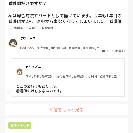
看護師だけですか？
私は総合病院でパートとして働いています。今年も1年目の
看護師が2人、途中から来なくなってしまいました。看護師
として働いていると、指導の場面で「そこまで強く言わなく
人間関係
転職
正看護師
てもいいのでは」と感じることがあります。

まゆナース
患者さんの安全を守るために、厳しく伝えなければならない
内科, 外科, 呼吸器科, 消化器内科, 循環器科, 泌尿器科, 病
場面があることは理解しています。ただ、内容よりも言い方
2
・
19時間前
棟, 消化器外科, 一般病院
で傷ついてしまうこともあるのではないかと思います。

こうした厳しい指導や人間関係は、看護師という職業ならで
あちゃぽん
はなのでしょうか。それとも、他の職種でも同じようなこと
内科, 外科, 呼吸器科, 消化器内科, 循環器科, 小児科, 心療内科, 整形
はあるのでしょうか？看護師以外の仕事を経験したことがあ
外科, 産科・婦人科, 耳鼻咽喉科, 皮膚科, 泌尿器科, リハビリ科, 総
る方や、転職経験のある方のお話も聞いてみたいです。
合診療科, 救急科, 超急性期, ICU, CCU, HCU, その他の科, ママナー
どこの業界でもあります。

ス, 外来, 神経内科, 脳神経外科, NICU, 消化器外科, 一般病院, 慢性
看護師だけじゃないのです。
期, 回復期, 終末期, オペ室, 透析, 検診・健診
回答をもっと見る
看護・お仕事