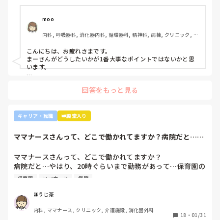
い』『一人を持って看護のつながりを持って』ということで
受け持ち1人になりました。

moo
複数受け持ちに戻るよう、1ヶ月間1年目のように勉強したり
内科, 呼吸器科, 消化器内科, 循環器科, 精神科, 病棟, クリニック, リ
と業務に臨んできました。

ーダー, 外来, 一般病院, 大学病院, 慢性期, 透析
そして最近師長さんに『君は病棟勤務よりも外来とか健診セ
こんにちは、お疲れさまです。

ンターとかのほうがいいのでは？ウチの部署もスタッフが足
まーさんがどうしたいかが1番大事なポイントではないかと思
りないから育てる余裕が足りない。前向きに捉えて看護師は
います。

いろんな働き方あるよ』と部署は決まってませんが、異動確
上司がどのような気持ちで提案されたかは分かりませんが、ケ
定となりました。

回答をもっと見る
アややることが多くて忙しくても、人間関係は良好でも、どう
しても自分に合わない部署や病院ってあるかと思います。

インシデントを多発したことや情報収集ができていなかった
り、看護のつながりが無かったことは自分でも反省していま
外来や検診センターは、また病棟とは全然違う業務になるの
キャリア・転職
👑殿堂入り
すし、今後成長させていきたいなと思っています。

で、病棟での臨床経験を積みたい気持ちがあるのであれば、ご
ですが、ここまで頑に病棟勤務を否定されて正直納得出来て
自身に合った病棟への異動か転職がいいのではないかなと…大
ママナースさんって、どこで働かれてますか？病院だと…や
きな病院だとどうしても異動で行きたくない場所に行かされて
いないです。

はり、20時ぐら...
しまうものですが(>_<)

他の先輩にも何人か相談しましたが『ぶっちゃけそこまです
ママナースさんって、どこで働かれてますか？

るかな？』『自分ならそこまでされたら辞めるよ』とのこ
病院も規模やいろいろ取り組んでいることが違うので、探して
病院だと…やはり、20時ぐらいまで勤務があって…保育園の
と。

みるとおもしろいですよ。ただ、転職するなら3年は基礎をつ
お迎えが間に合わないことが多くて…

師長さんの言ってることも確かに理解できますが

けてもいいのかなと思います。中途採用は即戦力を期待されま
保育園
ママナース
病院
みなさんの意見聞かせていただきたいです！
す。
私も、正直あまり健診センターや外来にはあまり魅力を感じ
てないですし、病棟での臨床経験を積んで学んでいきたいと
ほうじ茶
気持ちがあります。

内科, ママナース, クリニック, 介護施設, 消化器外科
・転職する

18
・
01/31