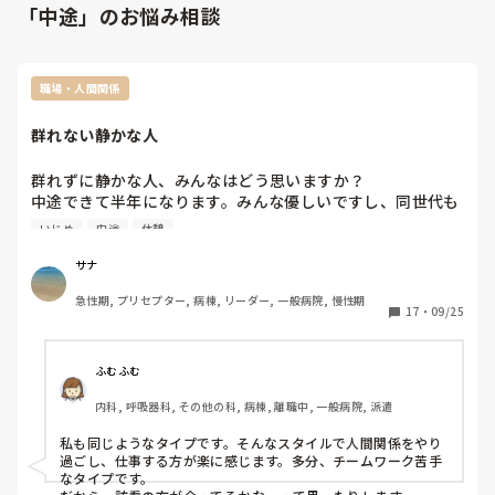
「中途」のお悩み相談
職場・人間関係
群れない静かな人
群れずに静かな人、みんなはどう思いますか？

中途できて半年になります。みんな優しいですし、同世代も
おおいです。だけど、何となく休憩時間は部署の人と話すの
いじめ
中途
休憩
が疲れるというのと、口は災いの元というから下手なことを
言っていじめとか派閥とか巻き込まれたくないのと、まだ一
サナ
応中途といっても1年目だから距離詰めてグイグイ来る人と
急性期, プリセプター, 病棟, リーダー, 一般病院, 慢性期
思われたくないという理由から、テーブルが並列の会議室み
17
・
09/25
たいなところで休憩取って、みんなが雑談してる狭いスタッ
フルームで休憩していません。

仕事では普通に笑顔でやり取りもしますし、世間話的な会話
ふむふむ
もします。でも、比較的静かだよねといまれます。私みたい
内科, 呼吸器科, その他の科, 病棟, 離職中, 一般病院, 派遣
な人、皆さんどう思いますか？嫌いになりますか？仕事は
黙々とします。
私も同じようなタイプです。そんなスタイルで人間関係をやり
過ごし、仕事する方が楽に感じます。多分、チームワーク苦手
なタイプです。
