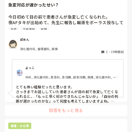
急変対応が遅かったせい？
今日初めて目の前で患者さんが急変し亡くなられた。

夜AFタキが出始めて、先生に報告し輸液をボーラス投与して
AF波形のままだったけど徐々にレートも落ち着いたし患者
急変
正看護師
病院
さんの胸部不快感も落ち着いていたから様子を見ていたら、
またレートが上がり出したので先生に電話をかけた途端急に
ぽめん
VT波形に移行した。その後VF波形になって、今の今まで話
消化器内科, 循環器科, 病棟
してた患者さんが目の前で痙攣して亡くなってしまった。

2
・
19時間前
私の判断が遅かったから？DCが病棟に置いてなくてAEDで対
応したから？と、色々悩んでしまいます。
よっこ
外科, 消化器内科, 救急科, 急性期, 超急性期, 病棟, 消化器外科, 一般
病院
とても怖い経験だったと思います。

さっきまでお話ししていた患者さんが目の前で急変して亡くな
られると、「もっと早く何かできたんじゃないか」「自分の判
断が遅かったのかな」って何度も考えてしまいますよね。

回答をもっと見る
ただ、書かれている経過を見る限り、最初にAFが出た時点で先
生に報告して、その後レートや胸部不快感も落ち着いていたの
であれば、その時点ですぐDCをしなかったことが判断の遅れだ
ったとは限らないと思います。AFでも、血圧低下や意識障害な
看護・お仕事
ど循環が不安定な場合に緊急でDCを考えるので、落ち着いてい