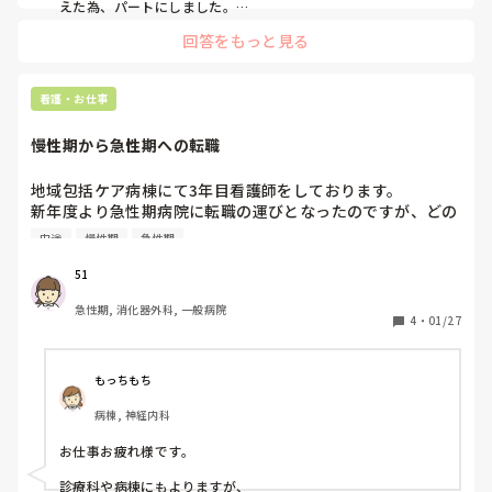
点でしょうか。

えた為、パートにしました。

お金は減りますが、余裕も出来この働き方が一番あってます。
正直まだ下の子2歳のため、自分のキャパ的にも難しい気も
回答をもっと見る
します。どうなんでしょうか😭？

皆さんのタイムスケジュール、こなしている勤務や役割を参
考にさせてください。

看護・お仕事
本当に出世とかそういうのはしたくないです。人間関係もな
かなか難しいところがあり、正直巻き込まれたくない、深入
慢性期から急性期への転職
地域包括ケア病棟にて3年目看護師をしております。

新年度より急性期病院に転職の運びとなったのですが、どの
ような心構えで臨めばいいのか分かりません。

中途
慢性期
急性期
DNARの患者様ばかりで急変対応をほとんど行ったことがな
く、オペや医師の処置介助もなかった為、急性期病院はほと
51
んど異世界に近いような形です。

急性期, 消化器外科, 一般病院
4
・
01/27
急性期病院で働かれている皆様は慢性期からの中途採用の看
護師についてどのようにお考えでしょうか？

また最低限これはわかっていないと…といった事はあります
もっちもち
でしょうか？
病棟, 神経内科
お仕事お疲れ様です。

診療科や病棟にもよりますが、
