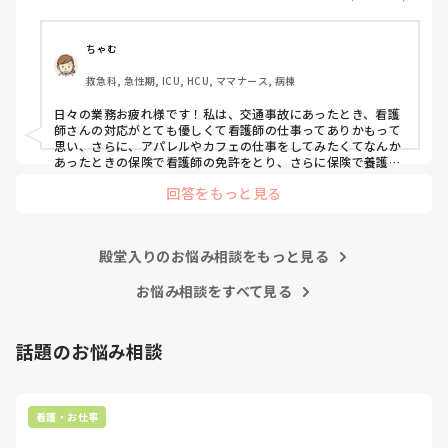
そもそもこんなこと考えながら仕事してるのも変ですかね…
笑
ちゃむ
救急科, 急性期, ICU, HCU, ママナース, 病棟
日々の業務お疲れ様です！私は、交通事故にあったとき、看護
師さんの対応がとても優しくて看護師の仕事ってありかもって
思い、さらに、アパレルやカフェの仕事をしてみたくてなんか
あったときの保険で看護師の免許をとり、さらに保険で養護教
諭と保健師もとりました笑 結局看護師しかしてません。スタバ
回答をもっと見る
で働きたいです！笑
殿堂入りのお悩み相談をもっと見る
お悩み相談をすべて見る
話題のお悩み相談
看護・お仕事