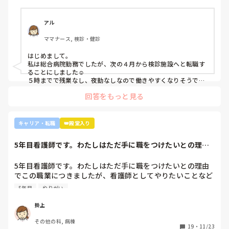
・とりあえず外来や健診センターで我慢する

アル
ママナース, 検診・健診
はじめまして。

私は総合病院勤務でしたが、次の４月から検診施設へと転職す
ることにしました☺️

５時までで残業なし、夜勤なしなので働きやすくなりそうです
☺️お子さん小さいと悩みますよね😢
回答をもっと見る
キャリア・転職
👑殿堂入り
5年目看護師です。わたしはただ手に職をつけたいとの理由
でこの職業につき...
5年目看護師です。わたしはただ手に職をつけたいとの理由
でこの職業につきましたが、看護師としてやりたいことなど
あまり考えたことがなく、ただ言われたことをやっているよ
5年目
やりがい
うな日々に感じます。目標ややりがいもなく、"業務"として
続けてしまっています。

掛上
みなさんはどういったきっかけで看護師を目指したり、今の
その他の科, 病棟
科についていたりしますか？

19
・
11/23