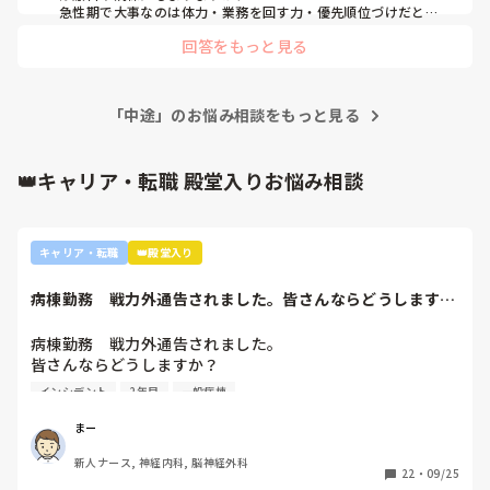
急性期で大事なのは体力・業務を回す力・優先順位づけだと思
います。

回答をもっと見る
知識や技術は、関わりながら必ずついてくるので徐々にで大丈
夫だと思います。

最初から完璧を目指すより、「安全に・早めに報告相談」を意
識できれば十分だと思います。

「中途」のお悩み相談をもっと見る
慢性期で培った観察力や患者さんとじっくりその人らしく関わ
れた経験は、急性期でも大きな強みになると思います。

👑キャリア・転職 殿堂入りお悩み相談
応援しています。
キャリア・転職
👑殿堂入り
病棟勤務　戦力外通告されました。皆さんならどうします
か？2年目です。1...
病棟勤務　戦力外通告されました。

皆さんならどうしますか？

2年目です。1年目はゆるい部署にいましたが、人間関係が原
インシデント
2年目
一般病棟
因で2年目から脳外科・神経内科に異動しました。異動して
からの人間関係は良好です。

まー
ですが、異動してから薬剤に関するインシデントを4件ほど
新人ナース, 神経内科, 脳神経外科
起こし、優先順位や多重課題ができていないのでは？という
22
・
09/25
方が浮き彫りになり師長や主任に『複数受け持ち任せられな