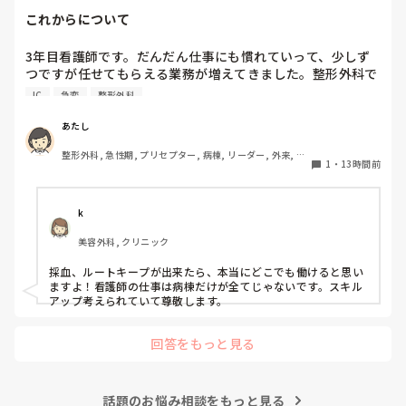
たのであれば経過観察の場合もあります。

これからについて
また、AFからVT、VFへ移行したとのことですが、AFそのもの
だけが原因というより、心筋虚血や電解質異常など、背景に別
3年目看護師です。だんだん仕事にも慣れていって、少しず
の原因があった可能性も考えられると思います。

つですが任せてもらえる業務が増えてきました。整形外科で
働いていますが、たしかに高齢者が多い病棟ですがほぼ急変
VFになった後についても、AEDはVFやパルスレスVTに対して
IC
急変
整形外科
はありません。ここでずっと働くことは、私のスキルアップ
除細動するための機器なので、AEDで対応したこと自体が間違
いだったわけではないと思います。

にはつながらないんじゃないか、って思ってしまいます。で
あたし
も、循環器やICU、救命に移動する勇気もありません、、
文面を見る限り、AFに気づいて先生へ報告し、一度落ち着いた
整形外科, 急性期, プリセプター, 病棟, リーダー, 外来, 一
1
・
13時間前
後も観察を続け、また変化があった時には先生へ連絡されてい
般病院
ます。その電話の途中でVT、さらにVFへ移行したのであれば、
本当に急激な変化だったのだと思います。

k
振り返るのであれば、一人で「自分の判断が遅かった」と考え
るより、その時の血圧や症状、波形、採血などを先生やスタッ
美容外科, クリニック
フと一緒に確認してみると、何が起きていたのか少し整理でき
るかもしれません。

採血、ルートキープが出来たら、本当にどこでも働けると思い
ますよ！看護師の仕事は病棟だけが全てじゃないです。スキル
急変の後はどうしても「あの時こうしていたら」と考えてしま
アップ考えられていて尊敬します。
うと思います。一人で抱え込まず、周りの方ともお話ししてく
ださいね。本当にお疲れさまでした。
回答をもっと見る
話題のお悩み相談をもっと見る