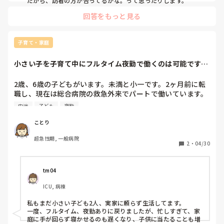
だから、訪看の方が合ってるかな。って思ったりします。
回答をもっと見る
子育て・家庭
小さい子を子育て中にフルタイム夜勤で働くのは可能です
か？
2歳、6歳の子どもがいます。未満と小一です。2ヶ月前に転
職し、現在は総合病院の救急外来でパートで働いています。
今後の事を考えるともっと働いた方がいいのは分かっていま
中途
子ども
夜勤
すが、核家族、子どもの習い事、夕方からの毎日のバタバ
タ、下の子のイヤイヤ期、パパも仕事が忙しい時期は子ども
ことり
たちの就寝後まで帰ってこない事も多いです。

超急性期, 一般病院
こんな状況下で正規になれるのかと不安でしかありません。
2
・
04/30
夜勤をやりながらフルタイムで、実家などもほとんど頼らず
に働いておられる方がいましたら参考にさせていただきたい
です。フルタイムだと2交替の夜勤、長い時間の昼間の勤務
tm04
もあります(夕方帰れずに夜までの勤務)もちろん残業も増え
ICU, 病棟
るだろうし、委員会や学習会

その他の院内の活動に参加、自己研磨の為の研修なども参加
私もまだ小さい子ども2人、実家に頼らず生活してます。

したり研究だったりも入ってきます。

一度、フルタイム、夜勤ありに戻りましたが、忙しすぎて、家
メリットとしては福利厚生の充実と、お給料が増えると言う
庭に手が回らず寝かせるのも遅くなり、子供に当たることも増