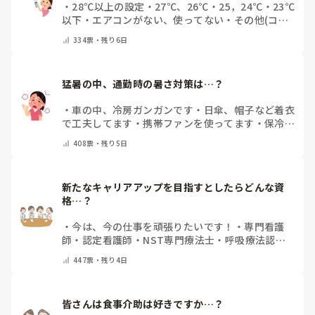
・
28℃以上の設定
・
27℃、26℃
・
25，24℃
・
23℃
以下
・
エアコンがない、使ってない
・
その他(コメ
ントで教えてください)
334
票・
残り6日
猛暑の中、通勤時の暑さ対策は…？
・
車の中、冷房ガンガンです
・
日傘、帽子など着衣
で工夫してます
・
携帯ファンを使ってます
・
保冷剤
を持ち運んでいます
・
特に暑さ対策はしていませ
408
票・
残り5日
ん
・
その他（コメントで教えて下さい）
新たなキャリアアップを目指すとしたらどんな資
格…？
・
今は、今の仕事を頑張りたいです！
・
専門看護
師
・
認定看護師
・
NST専門療法士
・
呼吸療法認定
士
・
糖尿病療養指導士
・
認知症ケア専門士
・
消化器
447
票・
残り4日
内視鏡技師
・
その他(コメントで教えて下さい)
皆さんは食事介助は好きですか…？