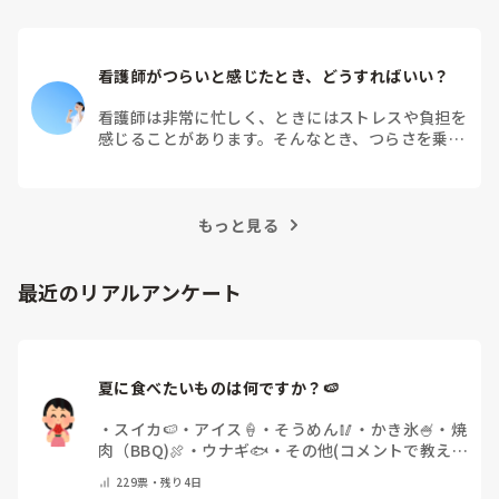
看護師がつらいと感じたとき、どうすればいい？
看護師は非常に忙しく、ときにはストレスや負担を
感じることがあります。そんなとき、つらさを乗り
越えるためにはどうすればよいでしょうか？この記
事では、看護師がつらさを感じたときの対処法や秘
訣を紹介します。
もっと見る
最近のリアルアンケート
夏に食べたいものは何ですか？🍉
・
スイカ🍉
・
アイス🍦
・
そうめん🥢
・
かき氷🍧
・
焼
肉（BBQ)🍖
・
ウナギ🐟
・
その他(コメントで教え
てください)
229
票・
残り4日