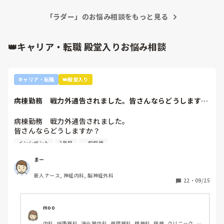
仮に逃れることができても、復帰した際に後輩に混じってやる
ことになる可能性もあると思います。他病院に転職をしたとし
どれくらい嫌かと言うと、

「ラダー」のお悩み相談をもっと見る
ても、前病院でやってきていなければ、やることになると思い
ケースと言われるたびにストレスになり

ます。

肝臓を壊して病休するくらいには嫌です。

ただ、もとさんの場合は復帰されたばかりでし、病院ごとにケ
👑キャリア・転職 殿堂入りお悩み相談
ーススタディの取り扱いや考え方も違うかも知れません。不安
現在病休中です。

なことと体調面も合わせて、上司に相談されるのがよいのかな
あしたから復職です。
と思います。
キャリア・転職
👑殿堂入り
病棟勤務　戦力外通告されました。皆さんならどうします
か？2年目です。1...
病棟勤務　戦力外通告されました。

皆さんならどうしますか？

2年目です。1年目はゆるい部署にいましたが、人間関係が原
インシデント
2年目
一般病棟
因で2年目から脳外科・神経内科に異動しました。異動して
からの人間関係は良好です。

まー
ですが、異動してから薬剤に関するインシデントを4件ほど
新人ナース, 神経内科, 脳神経外科
起こし、優先順位や多重課題ができていないのでは？という
22
・
09/25
方が浮き彫りになり師長や主任に『複数受け持ち任せられな
い』『一人を持って看護のつながりを持って』ということで
受け持ち1人になりました。

moo
複数受け持ちに戻るよう、1ヶ月間1年目のように勉強したり
内科, 呼吸器科, 消化器内科, 循環器科, 精神科, 病棟, クリニック, リ