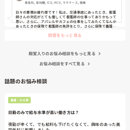
救急科, 急性期, ICU, HCU, ママナース, 病棟
日々の業務お疲れ様です！私は、交通事故にあったとき、看護
師さんの対応がとても優しくて看護師の仕事ってありかもって
思い、さらに、アパレルやカフェの仕事をしてみたくてなんか
あったときの保険で看護師の免許をとり、さらに保険で養護教
諭と保健師もとりました笑 結局看護師しかしてません。スタバ
回答をもっと見る
で働きたいです！笑
殿堂入りのお悩み相談をもっと見る
お悩み相談をすべて見る
話題のお悩み相談
看護・お仕事
日勤のみで給与水準が高い働き方は？
夜勤が辛くて、でも給料も下げたくなくて、興味のあった美
容外科に転職しました。
