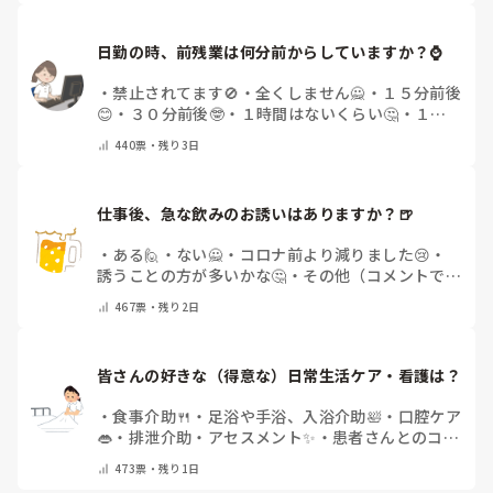
日勤の時、前残業は何分前からしていますか？⌚
・
禁止されてます🚫
・
全くしません🙅
・
１５分前後
😊
・
３０分前後🤓
・
１時間はないくらい🤔
・
１時
間以上…😨
・
その他（コメントで教えて下さい）
440
票・
残り3日
仕事後、急な飲みのお誘いはありますか？🍺
・
ある🙋
・
ない🙅
・
コロナ前より減りました😢
・
誘うことの方が多いかな🤔
・
その他（コメントで教
えてください）
467
票・
残り2日
皆さんの好きな（得意な）日常生活ケア・看護は？
・
食事介助🍴
・
足浴や手浴、入浴介助🛀
・
口腔ケア
👄
・
排泄介助・アセスメント✨
・
患者さんとのコミ
ュニケーション😊
・
特にない
・
その他（コメント
473
票・
残り1日
で教えてください）