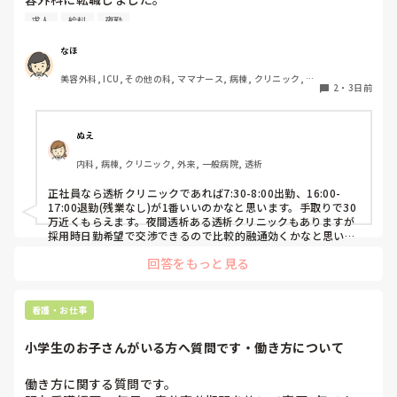
その後数年働き、現在育休中です。

求人
給料
夜勤
終業時間が遅いことから今後転職を考えています。

病院の求人を見ても、やはり夜勤をしないと、、という感じ
なほ
です。

美容外科, ICU, その他の科, ママナース, 病棟, クリニック, リ
2
・
3日前
ーダー, 消化器外科, 一般病院
夜勤がなくても時給がいい看護師の仕事はなんでしょうか？
ぬえ
内科, 病棟, クリニック, 外来, 一般病院, 透析
正社員なら透析クリニックであれば7:30-8:00出勤、16:00-
17:00退勤(残業なし)が1番いいのかなと思います。手取りで30
万近くもらえます。夜間透析ある透析クリニックもありますが
採用時日勤希望で交渉できるので比較的融通効くかなと思いま
す。
回答をもっと見る
看護・お仕事
小学生のお子さんがいる方へ質問です・働き方について
働き方に関する質問です。
