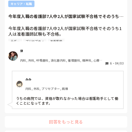
キャリア・転職
色々なご経験から、ラダー取得を悩まれているのであれば、近
しい先輩に全て話して相談してみるのはどうでしょうか？
今年度入職の看護部7人中2人が国家試験不合格でそのうち1
人は准看護師試...
今年度入職の看護部7人中2人が国家試験不合格でそのうち1
人は准看護師試験も不合格。

初日は全部署新人でオリエンテーションを行い、2日目は部
ラダー
プリセプティ
准看護師
署毎に。

月曜日からは各病棟に分かれて1日の流れを見学予定。

律
准看護師さんと准看護師が取れなかったナースエイドさんは
内科, 外科, 呼吸器科, 消化器内科, 循環器科, 精神科, 心療内
来年の国試に再チャレンジ予定なので、国試の勉強の負担を
6
・
04/03
科, 整形外科, 耳鼻咽喉科, 泌尿器科, ママナース, 訪問看護, 
少しでも減らしたくて、業務もフリーさん業務を検討してい
介護施設, 神経内科, 脳神経外科, 消化器外科, 慢性期, 終末期
ます。

なので、クリニカル、キャリアラダーからは外す予定にして
みみ
いますが、皆さんの病院ではこういうパターンの新入職員教
内科, 外科, プリセプター, 病棟
育、どう言う感じでしょうか？

うちの病院では、資格が取れなかった場合は看護助手として働
今まで、入職されてきた看護部に准看護師さんは居ました
くことになってます。
が、次の年、国家試験予定者が居なかったので、(今まで新
卒で不合格者が居ませんでした。居ても、不合格だったの
で、入職辞退されたのは何件かは有りました。)なので、普
回答をもっと見る
通にプリセプターを着けてラダーに沿って教育してました。
