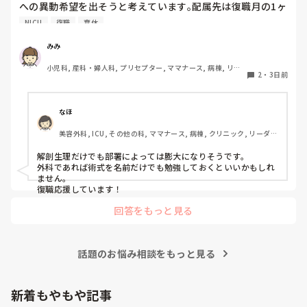
への異動希望を出そうと考えています｡配属先は復職月の1ヶ
月前に確定するので､まだまだどこの部署へ配属されるか定
NICU
復職
育休
かではありません｡現部署はNICUです｡

　ただ､復職するまで何も学習しないというのは不安でたま
みみ
りません｡今､どこの配属になっても良いように土台である解
小児科, 産科・婦人科, プリセプター, ママナース, 病棟, リー
剖生理学を見直しています｡皆さんならどのように対策され
2
・
3日前
ダー, 一般病院
ますか？
なほ
美容外科, ICU, その他の科, ママナース, 病棟, クリニック, リーダ
ー, 消化器外科, 一般病院
解剖生理だけでも部署によっては膨大になりそうです。

外科であれば術式を名前だけでも勉強しておくといいかもしれ
ません。

復職応援しています！
回答をもっと見る
話題のお悩み相談をもっと見る
新着もやもや記事