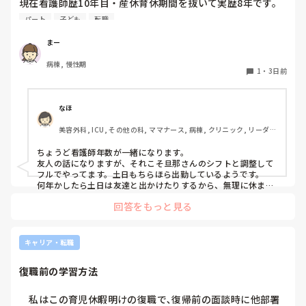
現在看護師歴10年目・産休育休期間を抜いて実歴8年です。

今後の働き方について悩んでいます。

パート
子ども
転職
再来年から子どもが小学生になります。

まー
小1の壁(帰りが早い・土曜が休み)に備えて、

病棟, 慢性期
日勤9〜17時のフルタイム正社員から週4パート勤務9〜16時
1
・
3日前
に変えようか、このままフルタイムのままいけるか迷ってい
ます。

正社員だと毎週土曜はほぼ出勤、日曜もシフト次第で出勤で
なほ
す。ただボーナスは手放したくない…。

美容外科, ICU, その他の科, ママナース, 病棟, クリニック, リーダ
さすがに1人でお留守番はできないので、同じくシフトの夫
ー, 消化器外科, 一般病院
と相談しながら頑張るか、低学年のうちはパートにするか。

ちょうど看護師年数が一緒になります。

友人の話になりますが、それこそ旦那さんのシフトと調整して
小学生のお子さんがいる看護師さん、働き方はどうされてま
フルでやってます。土日もちらほら出勤しているようです。

すか？
何年かしたら土日は友達と出かけたりするから、無理に休まな
くてもいいかと思って、と先日話しておりました！
回答をもっと見る
キャリア・転職
復職前の学習方法
　私はこの育児休暇明けの復職で､復帰前の面談時に他部署