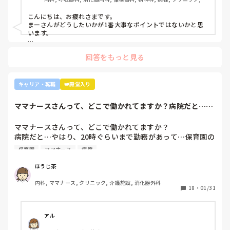
と業務に臨んできました。

ーダー, 外来, 一般病院, 大学病院, 慢性期, 透析
そして最近師長さんに『君は病棟勤務よりも外来とか健診セ
こんにちは、お疲れさまです。

ンターとかのほうがいいのでは？ウチの部署もスタッフが足
まーさんがどうしたいかが1番大事なポイントではないかと思
りないから育てる余裕が足りない。前向きに捉えて看護師は
います。

いろんな働き方あるよ』と部署は決まってませんが、異動確
上司がどのような気持ちで提案されたかは分かりませんが、ケ
定となりました。

回答をもっと見る
アややることが多くて忙しくても、人間関係は良好でも、どう
しても自分に合わない部署や病院ってあるかと思います。

インシデントを多発したことや情報収集ができていなかった
り、看護のつながりが無かったことは自分でも反省していま
外来や検診センターは、また病棟とは全然違う業務になるの
キャリア・転職
👑殿堂入り
すし、今後成長させていきたいなと思っています。

で、病棟での臨床経験を積みたい気持ちがあるのであれば、ご
ですが、ここまで頑に病棟勤務を否定されて正直納得出来て
自身に合った病棟への異動か転職がいいのではないかなと…大
ママナースさんって、どこで働かれてますか？病院だと…や
きな病院だとどうしても異動で行きたくない場所に行かされて
いないです。

はり、20時ぐら...
しまうものですが(>_<)

他の先輩にも何人か相談しましたが『ぶっちゃけそこまです
ママナースさんって、どこで働かれてますか？

るかな？』『自分ならそこまでされたら辞めるよ』とのこ
病院も規模やいろいろ取り組んでいることが違うので、探して
病院だと…やはり、20時ぐらいまで勤務があって…保育園の
と。

みるとおもしろいですよ。ただ、転職するなら3年は基礎をつ
お迎えが間に合わないことが多くて…

師長さんの言ってることも確かに理解できますが

けてもいいのかなと思います。中途採用は即戦力を期待されま
保育園
ママナース
病院
みなさんの意見聞かせていただきたいです！
す。
私も、正直あまり健診センターや外来にはあまり魅力を感じ
てないですし、病棟での臨床経験を積んで学んでいきたいと
ほうじ茶
気持ちがあります。

内科, ママナース, クリニック, 介護施設, 消化器外科
・転職する

18
・
01/31
・とりあえず外来や健診センターで我慢する

アル