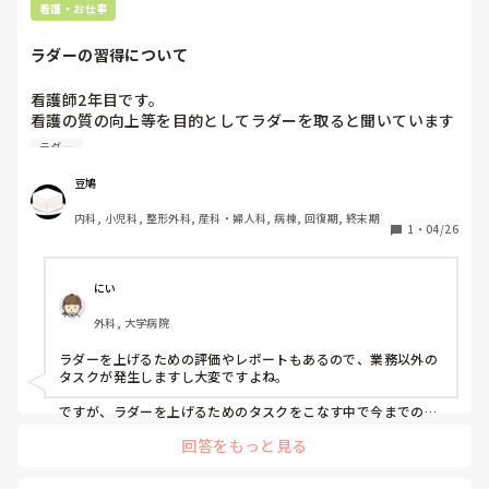
看護・お仕事
ラダーの習得について
看護師2年目です。

看護の質の向上等を目的としてラダーを取ると聞いています
が、ナラティブや評価表が進まなかったり、重大なインシデ
ラダー
ントを起こしてしまった経緯もあり、ラダーを取るべきか悩
んでおります。

豆鳩
師長やプリセプターからは早めにラダーを取った方が良いと
内科, 小児科, 整形外科, 産科・婦人科, 病棟, 回復期, 終末期
言われるのですが、先輩である皆様はラダーを取ることにつ
1
・
04/26
いてどのように考えていますか？
にい
外科, 大学病院
ラダーを上げるための評価やレポートもあるので、業務以外の
タスクが発生しますし大変ですよね。

ですが、ラダーを上げるためのタスクをこなす中で今までの経
験を振り返り反省したり、次に活かすヒントが見つかることも
回答をもっと見る
あります。

出来る業務内容も変わってきます。

ラダー取得することで、自分の意識の変化もあると思います。
