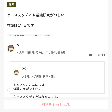
愚痴
ケーススタディや看護研究がつらい
看護師2年目です。

来年度、3年目になる年に

ケーススタディ
ラダー
復職
ケーススタディをしないといけません。

ラダーと称して強制的です。

もと
小児科, 精神科, その他の科, 病棟, 慢性期
ケーススタディをしないといけないけれど

1
・
01/14
逃れられた方、いらっしゃいますか？

どのように逃れられましたか？

ゆめ
小児科, 大学病院, 検診・健診
給料が下がっていいので、

やりたくありません。

もとさん、こんにちは！

体調いかがですか？

何をしたら良いのかも分かりません。

ケーススタディを逃れるのには、

退職したり、病休、産休・育休中などでしょうか。特別な事情
先輩方からは、「来年度ケースだね」

回答をもっと見る
がないと難しいと思います。

と言われるなど、プレッシャーです。
