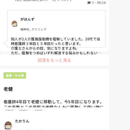
介護士さんよりお給料を頂いているので…。

3
・
09/26
皆さんの周りで若い施設看護師さんはいますか？
がほんず
精神科, クリニック
知人が2人介護施設勤務を経験していました。20代で当
時看護師３年目と５年目だったと思います。

介護士さんからの目、気になりますよね。

ただ、経験をつめばいずれ解消する悩みかもしれないの
で、あまり自分を責めないでいいかとおもいます。
回答をもっと見る
看護・お仕事
老健
看護師4年目で老健に移動して、今5年目になります。

この年数とこの年齢で老健なんかに移動して使い物に
5年目
奨学金
4年目
ならないでしょ。と親にも友人にも言われます。

いや、ちゃんと仕事もしてますしそんなに見下される
たかりん
ような覚えはありませんし、(以前急性期内科にいた)
前の職場より違う目線でみれるようになったのも事実