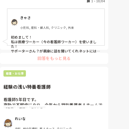
1
・
10/04
きゃさ
小児科, 産科・婦人科, クリニック, 外来
初めまして！

私は医療ワーカー（今の看護師ワーカー）を使いまし
た！

サポーターさん？が親身に話を聞いてくれネットには掲
載されてない情報などいろいろと詳しくサポートしてく
回答をもっと見る
れました！
看護・お仕事
経験の浅い特養看護師
看護師5年目です。

夜勤で不眠症になり、今年から特別養護老人ホームで
5年目
施設
ストレス
働き始めました。

経験が浅いため介護士さんから聞かれた時にわからな
れいな
いことが多く、先輩に確認することが多いです。

情けないし、介護士さんの目が気になります。

内科, 総合診療科, 新人ナース, クリニック