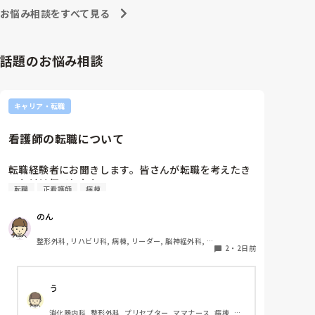
お悩み相談をすべて見る
話題のお悩み相談
キャリア・転職
看護師の転職について
転職経験者にお聞きします。皆さんが転職を考えたき
っかけは何でしたか?
転職
正看護師
病棟
のん
整形外科, リハビリ科, 病棟, リーダー, 脳神経外科, 
2
・
2日前
回復期
う
消化器内科, 整形外科, プリセプター, ママナース, 病棟, 訪