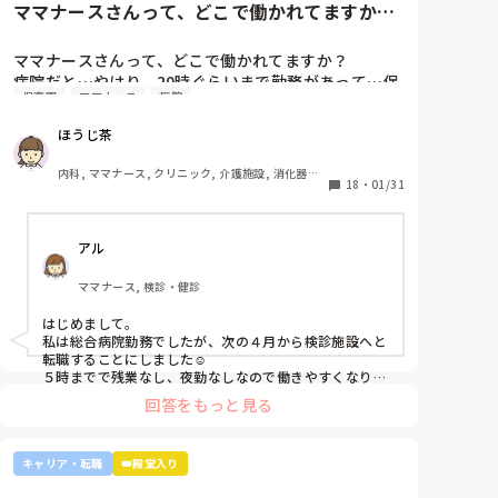
ママナースさんって、どこで働かれてますか？
あれば、ご自身に合った病棟への異動か転職がいいので
ています。

病院だと…やはり、20時ぐら...
はないかなと…大きな病院だとどうしても異動で行きた
ですが、ここまで頑に病棟勤務を否定されて正直納得
くない場所に行かされてしまうものですが(>_<)

ママナースさんって、どこで働かれてますか？

出来ていないです。

病院だと…やはり、20時ぐらいまで勤務があって…保
他の先輩にも何人か相談しましたが『ぶっちゃけそこ
病院も規模やいろいろ取り組んでいることが違うので、
保育園
ママナース
病院
育園のお迎えが間に合わないことが多くて…

までするかな？』『自分ならそこまでされたら辞める
探してみるとおもしろいですよ。ただ、転職するなら3
みなさんの意見聞かせていただきたいです！
年は基礎をつけてもいいのかなと思います。中途採用は
よ』とのこと。

ほうじ茶
即戦力を期待されます。
師長さんの言ってることも確かに理解できますが

私も、正直あまり健診センターや外来にはあまり魅力
内科, ママナース, クリニック, 介護施設, 消化器外
18
・
01/31
を感じてないですし、病棟での臨床経験を積んで学ん
科
でいきたいと気持ちがあります。

・転職する

アル
・とりあえず外来や健診センターで我慢する

ママナース, 検診・健診
はじめまして。

私は総合病院勤務でしたが、次の４月から検診施設へと
転職することにしました☺️

５時までで残業なし、夜勤なしなので働きやすくなりそ
うです☺️お子さん小さいと悩みますよね😢
回答をもっと見る
キャリア・転職
👑殿堂入り