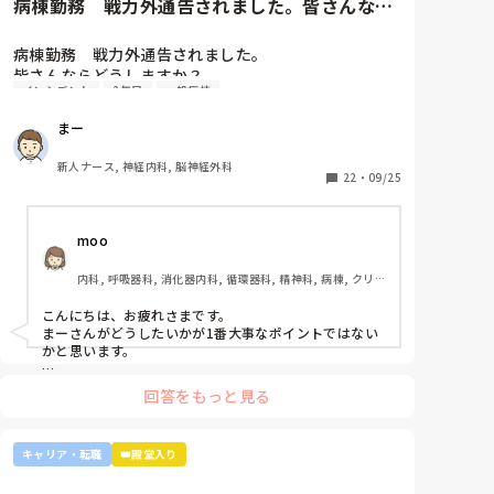
病棟勤務　戦力外通告されました。皆さんなら
どうしますか？2年目です。1...
病棟勤務　戦力外通告されました。

皆さんならどうしますか？

インシデント
2年目
一般病棟
2年目です。1年目はゆるい部署にいましたが、人間関
係が原因で2年目から脳外科・神経内科に異動しまし
まー
た。異動してからの人間関係は良好です。

ですが、異動してから薬剤に関するインシデントを4
新人ナース, 神経内科, 脳神経外科
件ほど起こし、優先順位や多重課題ができていないの
22
・
09/25
では？という方が浮き彫りになり師長や主任に『複数
受け持ち任せられない』『一人を持って看護のつなが
moo
りを持って』ということで受け持ち1人になりまし
た。

内科, 呼吸器科, 消化器内科, 循環器科, 精神科, 病棟, クリニ
複数受け持ちに戻るよう、1ヶ月間1年目のように勉強
ック, リーダー, 外来, 一般病院, 大学病院, 慢性期, 透析
したりと業務に臨んできました。

こんにちは、お疲れさまです。

そして最近師長さんに『君は病棟勤務よりも外来とか
まーさんがどうしたいかが1番大事なポイントではない
健診センターとかのほうがいいのでは？ウチの部署も
かと思います。

スタッフが足りないから育てる余裕が足りない。前向
上司がどのような気持ちで提案されたかは分かりません
きに捉えて看護師はいろんな働き方あるよ』と部署は
回答をもっと見る
が、ケアややることが多くて忙しくても、人間関係は良
決まってませんが、異動確定となりました。

好でも、どうしても自分に合わない部署や病院ってある
かと思います。

インシデントを多発したことや情報収集ができていな
キャリア・転職
👑殿堂入り
かったり、看護のつながりが無かったことは自分でも
外来や検診センターは、また病棟とは全然違う業務にな
るので、病棟での臨床経験を積みたい気持ちがあるので
反省していますし、今後成長させていきたいなと思っ