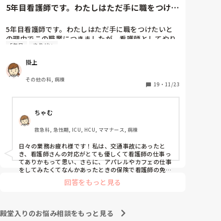
5年目看護師です。わたしはただ手に職をつけた
いとの理由でこの職業につき...
5年目看護師です。わたしはただ手に職をつけたいと
の理由でこの職業につきましたが、看護師としてやり
5年目
やりがい
たいことなどあまり考えたことがなく、ただ言われた
ことをやっているような日々に感じます。目標ややり
掛上
がいもなく、"業務"として続けてしまっています。

みなさんはどういったきっかけで看護師を目指した
その他の科, 病棟
り、今の科についていたりしますか？

19
・
11/23
そもそもこんなこと考えながら仕事してるのも変です
かね…笑
ちゃむ
救急科, 急性期, ICU, HCU, ママナース, 病棟
日々の業務お疲れ様です！私は、交通事故にあったと
き、看護師さんの対応がとても優しくて看護師の仕事っ
てありかもって思い、さらに、アパレルやカフェの仕事
をしてみたくてなんかあったときの保険で看護師の免許
をとり、さらに保険で養護教諭と保健師もとりました笑 
回答をもっと見る
結局看護師しかしてません。スタバで働きたいです！笑
殿堂入りのお悩み相談をもっと見る