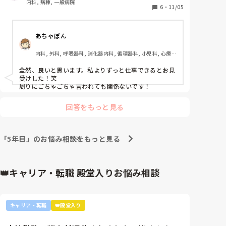
内科, 病棟, 一般病院
です。

6
・
11/05
ですが、そんなに26歳と言う年齢で老人保健施設に居
てはいけないのでしょうか？？

あちゃぽん
点滴だって指示もらいに行くのだってムンテラだって

胃ろうや吸引だってやってるし、夜勤だって1人で何
内科, 外科, 呼吸器科, 消化器内科, 循環器科, 小児科, 心療内
十人もみて、なんせ私は奨学金の御礼奉公があるから
科, 整形外科, 産科・婦人科, 耳鼻咽喉科, 皮膚科, 泌尿器科, 
残り数ヶ月のところ頑張っているのですが。そんなこ
リハビリ科, 総合診療科, 救急科, 超急性期, ICU, CCU, 
全然、良いと思います。私よりずっと仕事できるとお見
とを言われると屈辱です。

HCU, その他の科, ママナース, 外来, 神経内科, 脳神経外科, 
受けした！笑

NICU, 消化器外科, 一般病院, 慢性期, 回復期, 終末期, オペ
ってか、急性期で自己研鑽しているやつが正しいので
周りにごちゃごちゃ言われても関係ないです！
室, 透析, 検診・健診
すか???
回答をもっと見る
「5年目」のお悩み相談をもっと見る
👑キャリア・転職 殿堂入りお悩み相談
キャリア・転職
👑殿堂入り