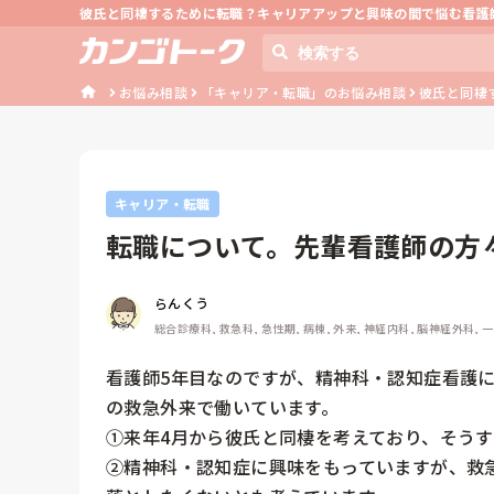
彼氏と同棲するために転職？キャリアアップと興味の間で悩む看護
お悩み相談
「キャリア・転職」のお悩み相談
彼氏と同棲
キャリア・転職
転職について。先輩看護師の方
らんくう
総合診療科, 救急科, 急性期, 病棟, 外来, 神経内科, 脳神経外科, 
看護師5年目なのですが、精神科・認知症看護
の救急外来で働いています。

①来年4月から彼氏と同棲を考えており、そうす
②精神科・認知症に興味をもっていますが、救