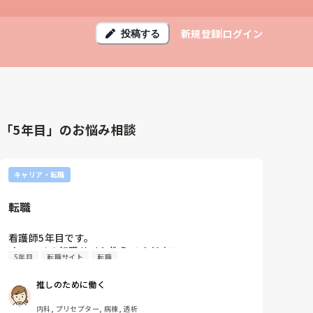
新規登録
ログイン
投稿する
「5年目」のお悩み相談
キャリア・転職
転職
看護師5年目です。

オススメの転職サイト教えてください⭐️
5年目
転職サイト
転職
推しのために働く
内科, プリセプター, 病棟, 透析