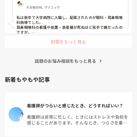
その他の科, クリニック
私は新卒で大学病院に入職し、配属されたのが眼科・耳鼻咽喉
科病棟でした。

耳鼻咽喉科の看護や処置・患者層が死ぬほど苦手で嫌だったの
ですが、

眼科は自分に合っていて好きだったので、そこからずーっと眼
回答をもっと見る
科で働いています。

大学病院に在籍していると必ず異動があるため、永遠に眼科病
棟に居続けることは不可能なので、

話題のお悩み相談をもっと見る
異動の声がかかる前に眼科クリニックに転職しました。

そこから先は何か所か眼科クリニックを転々として今の職場に
至る、という感じです。
新着もやもや記事
看護師がつらいと感じたとき、どうすればいい？
看護師は非常に忙しく、ときにはストレスや負担を
感じることがあります。そんなとき、つらさを乗り
越えるためにはどうすればよいでしょうか？この記
事では、看護師がつらさを感じたときの対処法や秘