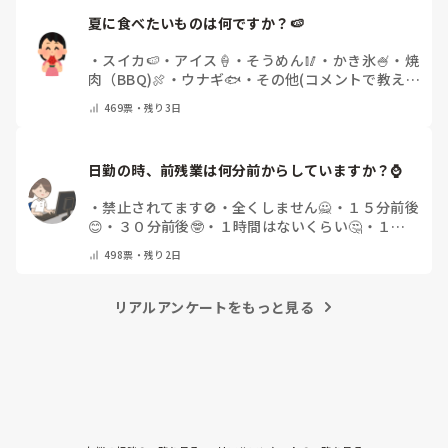
夏に食べたいものは何ですか？🍉
・
スイカ🍉
・
アイス🍦
・
そうめん🥢
・
かき氷🍧
・
焼
肉（BBQ)🍖
・
ウナギ🐟
・
その他(コメントで教え
てください)
469
票・
残り3日
日勤の時、前残業は何分前からしていますか？⌚
・
禁止されてます🚫
・
全くしません🙅
・
１５分前後
😊
・
３０分前後🤓
・
１時間はないくらい🤔
・
１時
間以上…😨
・
その他（コメントで教えて下さい）
498
票・
残り2日
リアルアンケートをもっと見る