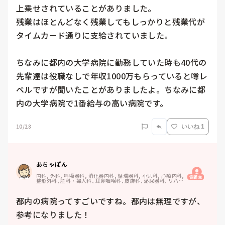
上乗せされていることがありました。

残業はほとんどなく残業してもしっかりと残業代が
タイムカード通りに支給されていました。

ちなみに都内の大学病院に勤務していた時も40代の
先輩達は役職なしで年収1000万もらっていると噂レ
ベルですが聞いたことがありましたよ。ちなみに都
内の大学病院で1番給与の高い病院です。
10/28
いいね 1
あちゃぽん
内科, 外科, 呼吸器科, 消化器内科, 循環器科, 小児科, 心療内科, 
質問主
整形外科, 産科・婦人科, 耳鼻咽喉科, 皮膚科, 泌尿器科, リハビ
リ科, 総合診療科, 救急科, 超急性期, ICU, CCU, HCU, その他
の科, ママナース, 外来, 神経内科, 脳神経外科, NICU, 消化器外
科, 一般病院, 慢性期, 回復期, 終末期, オペ室, 透析, 検診・健
都内の病院ってすごいですね。都内は無理ですが、
診
参考になりました！
