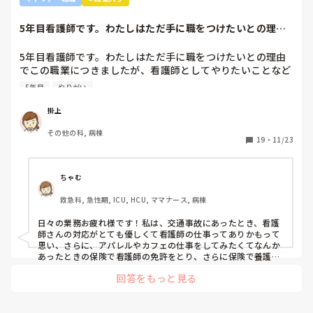
5年目看護師です。わたしはただ手に職をつけたいとの理由
でこの職業につき...
5年目看護師です。わたしはただ手に職をつけたいとの理由
でこの職業につきましたが、看護師としてやりたいことなど
あまり考えたことがなく、ただ言われたことをやっているよ
5年目
やりがい
うな日々に感じます。目標ややりがいもなく、"業務"として
続けてしまっています。

掛上
みなさんはどういったきっかけで看護師を目指したり、今の
その他の科, 病棟
科についていたりしますか？

19
・
11/23
そもそもこんなこと考えながら仕事してるのも変ですかね…
笑
ちゃむ
救急科, 急性期, ICU, HCU, ママナース, 病棟
日々の業務お疲れ様です！私は、交通事故にあったとき、看護
師さんの対応がとても優しくて看護師の仕事ってありかもって
思い、さらに、アパレルやカフェの仕事をしてみたくてなんか
あったときの保険で看護師の免許をとり、さらに保険で養護教
諭と保健師もとりました笑 結局看護師しかしてません。スタバ
回答をもっと見る
で働きたいです！笑