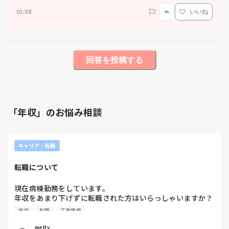
03/08
いいね
回答を投稿する
「年収」のお悩み相談
キャリア・転職
転職について
現在病棟勤務をしています。

年収をあまり下げずに転職された方はいらっしゃいますか？

また、病棟以外で給与とワークライフバランスの両立ができ
年収
転職
正看護師
る職場があれば教えてください。
melty