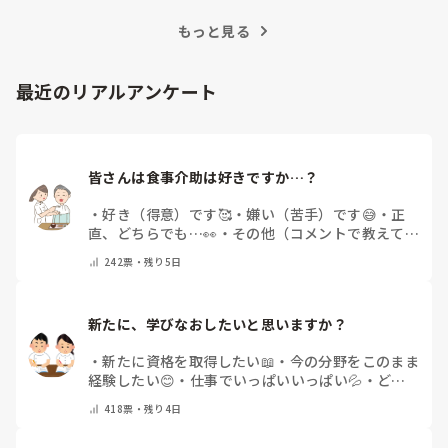
訣を紹介します。
もっと見る
最近のリアルアンケート
皆さんは食事介助は好きですか…？
・
好き（得意）です🥰
・
嫌い（苦手）です😅
・
正
直、どちらでも…👀
・
その他（コメントで教えてく
ださい）
242
票・
残り5日
新たに、学びなおしたいと思いますか？
・
新たに資格を取得したい📖
・
今の分野をこのまま
経験したい😊
・
仕事でいっぱいいっぱい💦
・
どん
な自分になりたいか探し中🧐
・
その他（コメントで
418
票・
残り4日
教えてください）