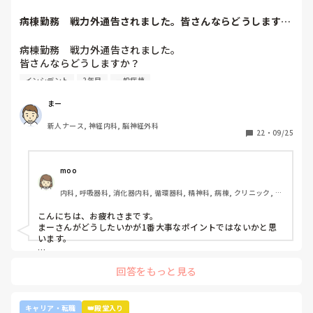
病棟勤務　戦力外通告されました。皆さんならどうします
か？2年目です。1...
病棟勤務　戦力外通告されました。

皆さんならどうしますか？

2年目です。1年目はゆるい部署にいましたが、人間関係が原
インシデント
2年目
一般病棟
因で2年目から脳外科・神経内科に異動しました。異動して
からの人間関係は良好です。

まー
ですが、異動してから薬剤に関するインシデントを4件ほど
新人ナース, 神経内科, 脳神経外科
起こし、優先順位や多重課題ができていないのでは？という
22
・
09/25
方が浮き彫りになり師長や主任に『複数受け持ち任せられな
い』『一人を持って看護のつながりを持って』ということで
受け持ち1人になりました。

moo
複数受け持ちに戻るよう、1ヶ月間1年目のように勉強したり
内科, 呼吸器科, 消化器内科, 循環器科, 精神科, 病棟, クリニック, リ
と業務に臨んできました。

ーダー, 外来, 一般病院, 大学病院, 慢性期, 透析
そして最近師長さんに『君は病棟勤務よりも外来とか健診セ
こんにちは、お疲れさまです。

ンターとかのほうがいいのでは？ウチの部署もスタッフが足
まーさんがどうしたいかが1番大事なポイントではないかと思
りないから育てる余裕が足りない。前向きに捉えて看護師は
います。

いろんな働き方あるよ』と部署は決まってませんが、異動確
上司がどのような気持ちで提案されたかは分かりませんが、ケ
定となりました。

回答をもっと見る
アややることが多くて忙しくても、人間関係は良好でも、どう
しても自分に合わない部署や病院ってあるかと思います。

インシデントを多発したことや情報収集ができていなかった
り、看護のつながりが無かったことは自分でも反省していま
外来や検診センターは、また病棟とは全然違う業務になるの
キャリア・転職
👑殿堂入り