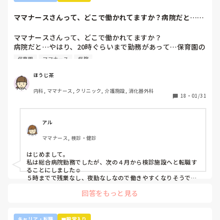
すし、今後成長させていきたいなと思っています。

で、病棟での臨床経験を積みたい気持ちがあるのであれば、ご
ですが、ここまで頑に病棟勤務を否定されて正直納得出来て
自身に合った病棟への異動か転職がいいのではないかなと…大
ママナースさんって、どこで働かれてますか？病院だと…や
きな病院だとどうしても異動で行きたくない場所に行かされて
いないです。

はり、20時ぐら...
しまうものですが(>_<)

他の先輩にも何人か相談しましたが『ぶっちゃけそこまです
ママナースさんって、どこで働かれてますか？

るかな？』『自分ならそこまでされたら辞めるよ』とのこ
病院も規模やいろいろ取り組んでいることが違うので、探して
病院だと…やはり、20時ぐらいまで勤務があって…保育園の
と。

みるとおもしろいですよ。ただ、転職するなら3年は基礎をつ
お迎えが間に合わないことが多くて…

師長さんの言ってることも確かに理解できますが

けてもいいのかなと思います。中途採用は即戦力を期待されま
保育園
ママナース
病院
みなさんの意見聞かせていただきたいです！
す。
私も、正直あまり健診センターや外来にはあまり魅力を感じ
てないですし、病棟での臨床経験を積んで学んでいきたいと
ほうじ茶
気持ちがあります。

内科, ママナース, クリニック, 介護施設, 消化器外科
・転職する

18
・
01/31
・とりあえず外来や健診センターで我慢する

アル
ママナース, 検診・健診
はじめまして。

私は総合病院勤務でしたが、次の４月から検診施設へと転職す
ることにしました☺️

５時までで残業なし、夜勤なしなので働きやすくなりそうです
☺️お子さん小さいと悩みますよね😢
回答をもっと見る
キャリア・転職
👑殿堂入り