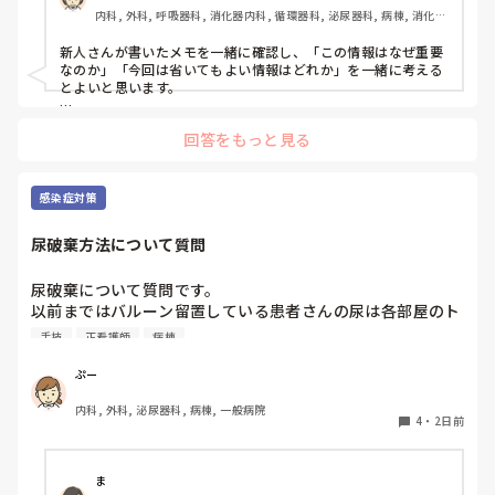
内科, 外科, 呼吸器科, 消化器内科, 循環器科, 泌尿器科, 病棟, 消化器
外科, 一般病院
新人さんが書いたメモを一緒に確認し、「この情報はなぜ重要
なのか」「今回は省いてもよい情報はどれか」を一緒に考える
とよいと思います。

ただ間違いを指摘するのではなく、患者さんの状態や報告の目
回答をもっと見る
的に照らして振り返ることで、重要度を判断する力が少しずつ
身につくのではないでしょうか。最初は情報を多く書いてしま
うことも自然だと思うので、繰り返し一緒に整理しながら、必
要な内容を選べるよう支援するとよいと思います。
感染症対策
尿破棄方法について質問
尿破棄について質問です。

以前まではバルーン留置している患者さんの尿は各部屋のト
イレに破棄する形でしたが、感染予防上汚物処理室でのみ破
手技
正看護師
病棟
棄に代わり1人ウロバッグ空っぽにしたらその尿はすぐに汚
物処理室に持っていくという非効率な方法になってます。尿
ぷー
破棄人数は10人近くになるので病室と汚物処理室を10往復
内科, 外科, 泌尿器科, 病棟, 一般病院
する形に。結果尿破棄に時間がかかってます。

4
・
2日前
以前の病院では尿破棄用ワゴン下段に蓄尿袋を患者さん分セ
ットしワゴン下段に乗せて破棄していき最後まとめて汚物処
理室で破棄してたのでその方法はダメなのか？と疑問抱いて
ま