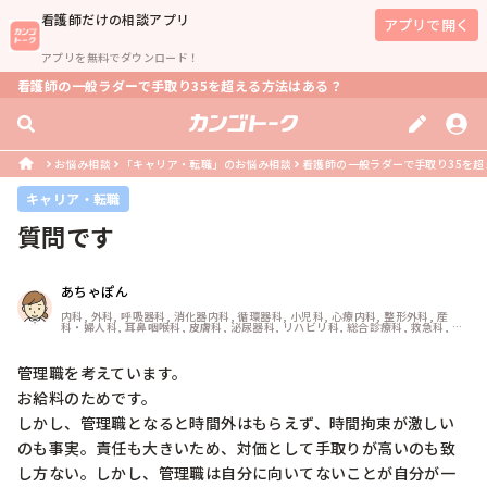
看護師
だけの相談アプリ
アプリで開く
アプリを無料でダウンロード！
看護師の一般ラダーで手取り35を超える方法はある？
お悩み相談
「キャリア・転職」のお悩み相談
看護師の一般ラダーで手取り35を
キャリア・転職
質問です
あちゃぽん
内科, 外科, 呼吸器科, 消化器内科, 循環器科, 小児科, 心療内科, 整形外科, 産
科・婦人科, 耳鼻咽喉科, 皮膚科, 泌尿器科, リハビリ科, 総合診療科, 救急科, 超
急性期, ICU, CCU, HCU, その他の科, ママナース, 外来, 神経内科, 脳神経外科, 
NICU, 消化器外科, 一般病院, 慢性期, 回復期, 終末期, オペ室, 透析, 検診・健診
管理職を考えています。

お給料のためです。

しかし、管理職となると時間外はもらえず、時間拘束が激しい
のも事実。責任も大きいため、対価として手取りが高いのも致
し方ない。しかし、管理職は自分に向いてないことが自分が一