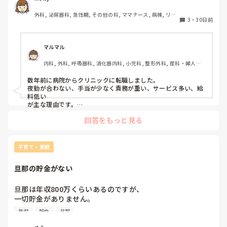
外科, 泌尿器科, 急性期, その他の科, ママナース, 病棟, リー
3
・
30日前
ダー, 消化器外科
マルマル
内科, 外科, 呼吸器科, 消化器内科, 小児科, 整形外科, 産科・婦人科, 
耳鼻咽喉科, 皮膚科, 泌尿器科, リハビリ科, 救急科, 急性期, 超急性
期, ICU, CCU, HCU, プリセプター, 病棟, リーダー, 神経内科, 脳神
数年前に病院からクリニックに転職しました。

経外科, GCU, 消化器外科, 一般病院, 大学病院, 慢性期, 終末期, オ
夜勤が合わない、手当が少なく責務が重い、サービス多い、給
ペ室
料低い

が主な理由です。

回答をもっと見る
中休みがあり終業時間が遅いことが、最初はデメリットに感じ
てました。

ただ、そこを強みに変えて

・平日でも銀行、郵便局寄れる

子育て・家庭
・完全週休2.5休(休みup)

・ある程度カレンダー通りなので予定組みやすい

旦那の貯金がない
・給料は病棟の時よりup(昇給はあり)

・中休みに違う仕事ができる(年収up)

・通勤に時間がかからない

旦那は年収800万くらいあるのですが、

・お弁当作らなくて良くて、自宅に帰りあったかいご飯が食べ
一切貯金がありません。

れる

月の家賃は家賃は10万、生活費は10万もらってますが、

・ちょっとした家事が中休みに終わる(洗い物、洗濯、掃除等)

年収
貯金
旦那
あとは旦那が管理しています。

・朝がゆっくりになった

・趣味もできるようになった
