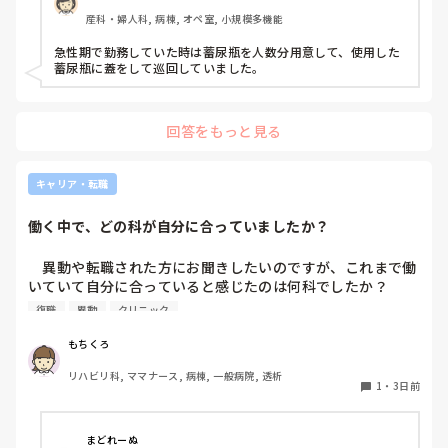
ます。もちろん汚物見えないようワゴンにカバーする等対策
産科・婦人科, 病棟, オペ室, 小規模多機能
して。

皆さんの病棟ではどのような方法取られてますか？
急性期で勤務していた時は蓄尿瓶を人数分用意して、使用した
蓄尿瓶に蓋をして巡回していました。
回答をもっと見る
キャリア・転職
働く中で、どの科が自分に合っていましたか？
　異動や転職された方にお聞きしたいのですが、これまで働
いていて自分に合っていると感じたのは何科でしたか？

また、どんなところが合っていると感じましたか？

復職
異動
クリニック
私はこれまで脳神経外科、リハビリ科、透析室と経験しまし
もちくろ
たが、どこもしっくり来なくて悩んでいます…。次回の転職
リハビリ科, ママナース, 病棟, 一般病院, 透析
の参考にさせていただきたいです😭
1
・
3日前
まどれーぬ