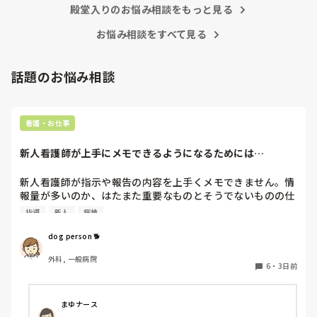
殿堂入りのお悩み相談をもっと見る
お悩み相談をすべて見る
話題のお悩み相談
看護・お仕事
新人看護師が上手にメモできるようになるためには…
新人看護師が指示や報告の内容を上手くメモできません。情
報量が多いのか、はたまた重要なものとそうでないものの仕
分けができないのか…  肝心な事柄を逃してしまいます。何
指導
新人
病棟
かよい指導方法はないでしょうか？　出来るだけゆっくり指
示・報告するよう皆で努力しています。
dog person 🐕
外科, 一般病院
6
・
3日前
まゆナース