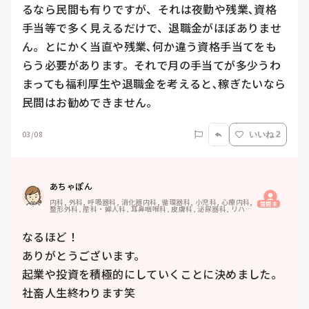
るなら民間も有りですが、それは夜勤や残業､資格
手当等で多く見えるだけで、退職金がほぼありませ
ん。とにかく当直や残業､何か違う資格手当てをも
らう必要があります。それで月の手当てが多少うわ
まっても福利厚生や退職金を考えると､稼ぎたいなら
民間はお勧めできません。
03/08
いいね 2
あちゃぽん
内科, 外科, 呼吸器科, 消化器内科, 循環器科, 小児科, 心療内科, 
質問主
整形外科, 産科・婦人科, 耳鼻咽喉科, 皮膚科, 泌尿器科, リハビ
リ科, 総合診療科, 救急科, 超急性期, ICU, CCU, HCU, その他
の科, ママナース, 外来, 神経内科, 脳神経外科, NICU, 消化器外
科, 一般病院, 慢性期, 回復期, 終末期, オペ室, 透析, 検診・健
なるほど！

診
ありがとうございます。

起業や投資を積極的にしていくことに決めました。
社畜人生終わります笑