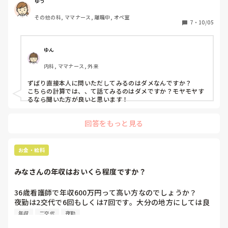
旅行行く時にお金を出してもらったりはしていますが、

ゆう
携帯代等の固定費抜いても手元に200万くらいは残るのでは
とかになりました。

その他の科, ママナース, 離職中, オペ室
と計算しています。

7
・
10/05
私には合ってると思います。

なお、外食代は基本的に生活費か私が自腹です。

なにかやましいことに使っているのでしょうか……
患者さんも覚えてくると楽しいし、急変もある程度対応できる
し、患者さんは院内には残らないので気持ち的にも楽です。

ゆん
あとはスタッフも最小人数ではありながら医師とも協力して医
内科, ママナース, 外来
ずばり直接本人に問いただしてみるのはダメなんですか？

こちらの計算では、、て話てみるのはダメですか？モヤモヤす
るなら聞いた方が良いと思います！
回答をもっと見る
お金・給料
みなさんの年収はおいくら程度ですか？
36歳看護師で年収600万円って高い方なのでしょうか？

夜勤は2交代で6回もしくは7回です。大分の地方にしては良
い方なのかよく分からないのでお聞きしました。
年収
二交代
夜勤