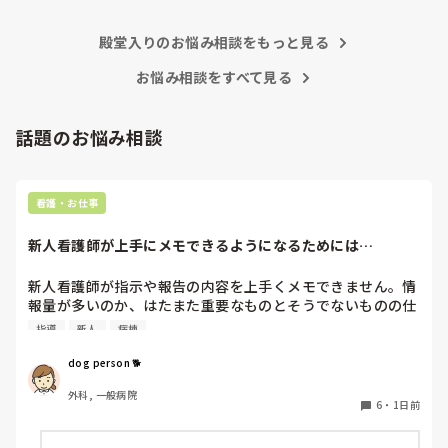
殿堂入りのお悩み相談をもっと見る
お悩み相談をすべて見る
話題のお悩み相談
看護・お仕事
新人看護師が上手にメモできるようになるためには…
新人看護師が指示や報告の内容を上手くメモできません。情
報量が多いのか、はたまた重要なものとそうでないものの仕
分けができないのか…  肝心な事柄を逃してしまいます。何
指導
新人
病棟
かよい指導方法はないでしょうか？　出来るだけゆっくり指
示・報告するよう皆で努力しています。
dog person 🐕
外科, 一般病院
6
・
1日前