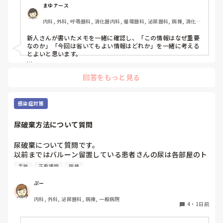
まゆナース
内科, 外科, 呼吸器科, 消化器内科, 循環器科, 泌尿器科, 病棟, 消化器
外科, 一般病院
新人さんが書いたメモを一緒に確認し、「この情報はなぜ重要
なのか」「今回は省いてもよい情報はどれか」を一緒に考える
とよいと思います。

ただ間違いを指摘するのではなく、患者さんの状態や報告の目
回答をもっと見る
的に照らして振り返ることで、重要度を判断する力が少しずつ
身につくのではないでしょうか。最初は情報を多く書いてしま
うことも自然だと思うので、繰り返し一緒に整理しながら、必
要な内容を選べるよう支援するとよいと思います。
感染症対策
尿破棄方法について質問
尿破棄について質問です。

以前まではバルーン留置している患者さんの尿は各部屋のト
イレに破棄する形でしたが、感染予防上汚物処理室でのみ破
手技
正看護師
病棟
棄に代わり1人ウロバッグ空っぽにしたらその尿はすぐに汚
物処理室に持っていくという非効率な方法になってます。尿
ぷー
破棄人数は10人近くになるので病室と汚物処理室を10往復
内科, 外科, 泌尿器科, 病棟, 一般病院
する形に。結果尿破棄に時間がかかってます。

4
・
1日前
以前の病院では尿破棄用ワゴン下段に蓄尿袋を患者さん分セ
ットしワゴン下段に乗せて破棄していき最後まとめて汚物処