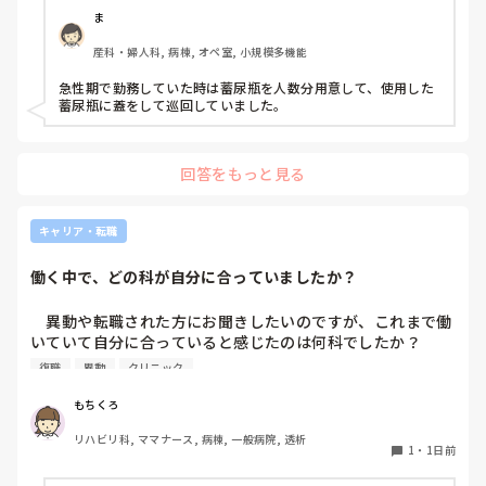
理室で破棄してたのでその方法はダメなのか？と疑問抱いて
ま
ます。もちろん汚物見えないようワゴンにカバーする等対策
産科・婦人科, 病棟, オペ室, 小規模多機能
して。

皆さんの病棟ではどのような方法取られてますか？
急性期で勤務していた時は蓄尿瓶を人数分用意して、使用した
蓄尿瓶に蓋をして巡回していました。
回答をもっと見る
キャリア・転職
働く中で、どの科が自分に合っていましたか？
　異動や転職された方にお聞きしたいのですが、これまで働
いていて自分に合っていると感じたのは何科でしたか？

また、どんなところが合っていると感じましたか？

復職
異動
クリニック
私はこれまで脳神経外科、リハビリ科、透析室と経験しまし
もちくろ
たが、どこもしっくり来なくて悩んでいます…。次回の転職
リハビリ科, ママナース, 病棟, 一般病院, 透析
の参考にさせていただきたいです😭
1
・
1日前