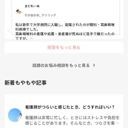
まどれーぬ
その他の科, クリニック
私は新卒で大学病院に入職し、配属されたのが眼科・耳鼻咽喉
科病棟でした。

耳鼻咽喉科の看護や処置・患者層が死ぬほど苦手で嫌だったの
ですが、

眼科は自分に合っていて好きだったので、そこからずーっと眼
回答をもっと見る
科で働いています。

大学病院に在籍していると必ず異動があるため、永遠に眼科病
棟に居続けることは不可能なので、

話題のお悩み相談をもっと見る
異動の声がかかる前に眼科クリニックに転職しました。

そこから先は何か所か眼科クリニックを転々として今の職場に
至る、という感じです。
新着もやもや記事
看護師がつらいと感じたとき、どうすればいい？
看護師は非常に忙しく、ときにはストレスや負担を
感じることがあります。そんなとき、つらさを乗り