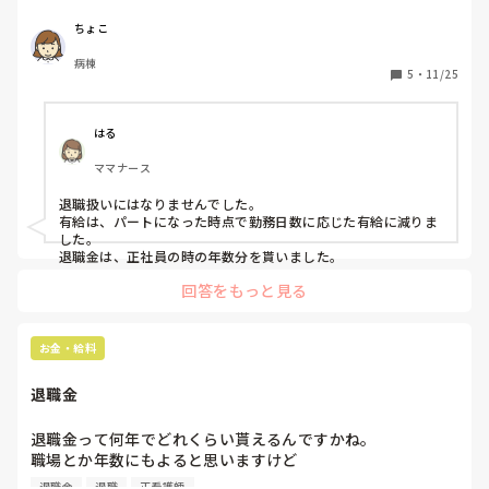
①退職扱いになりましたか？

②有給消滅しましたか？

ちょこ
③退職金でましたか？
病棟
5
・
11/25
はる
ママナース
退職扱いにはなりませんでした。

有給は、パートになった時点で勤務日数に応じた有給に減りま
した。

回答をもっと見る
お金・給料
退職金
退職金って何年でどれくらい貰えるんですかね。

職場とか年数にもよると思いますけど

周りに看護師で退職金貰った人

退職金
退職
正看護師