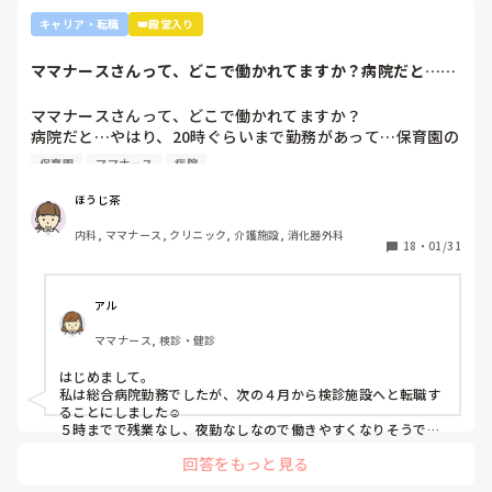
り、看護のつながりが無かったことは自分でも反省していま
外来や検診センターは、また病棟とは全然違う業務になるの
キャリア・転職
👑殿堂入り
すし、今後成長させていきたいなと思っています。

で、病棟での臨床経験を積みたい気持ちがあるのであれば、ご
ですが、ここまで頑に病棟勤務を否定されて正直納得出来て
自身に合った病棟への異動か転職がいいのではないかなと…大
ママナースさんって、どこで働かれてますか？病院だと…や
きな病院だとどうしても異動で行きたくない場所に行かされて
いないです。

はり、20時ぐら...
しまうものですが(>_<)

他の先輩にも何人か相談しましたが『ぶっちゃけそこまです
ママナースさんって、どこで働かれてますか？

るかな？』『自分ならそこまでされたら辞めるよ』とのこ
病院も規模やいろいろ取り組んでいることが違うので、探して
病院だと…やはり、20時ぐらいまで勤務があって…保育園の
と。

みるとおもしろいですよ。ただ、転職するなら3年は基礎をつ
お迎えが間に合わないことが多くて…

師長さんの言ってることも確かに理解できますが

けてもいいのかなと思います。中途採用は即戦力を期待されま
保育園
ママナース
病院
みなさんの意見聞かせていただきたいです！
す。
私も、正直あまり健診センターや外来にはあまり魅力を感じ
てないですし、病棟での臨床経験を積んで学んでいきたいと
ほうじ茶
気持ちがあります。

内科, ママナース, クリニック, 介護施設, 消化器外科
・転職する

18
・
01/31
・とりあえず外来や健診センターで我慢する

アル
ママナース, 検診・健診
はじめまして。

私は総合病院勤務でしたが、次の４月から検診施設へと転職す
ることにしました☺️

５時までで残業なし、夜勤なしなので働きやすくなりそうです
☺️お子さん小さいと悩みますよね😢
回答をもっと見る