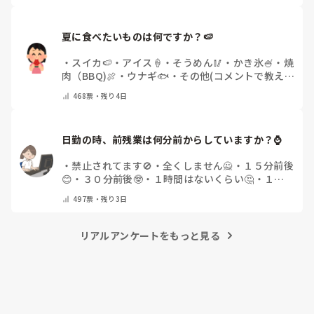
夏に食べたいものは何ですか？🍉
・
スイカ🍉
・
アイス🍦
・
そうめん🥢
・
かき氷🍧
・
焼
肉（BBQ)🍖
・
ウナギ🐟
・
その他(コメントで教え
てください)
468
票・
残り4日
日勤の時、前残業は何分前からしていますか？⌚
・
禁止されてます🚫
・
全くしません🙅
・
１５分前後
😊
・
３０分前後🤓
・
１時間はないくらい🤔
・
１時
間以上…😨
・
その他（コメントで教えて下さい）
497
票・
残り3日
リアルアンケートをもっと見る