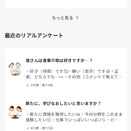
越えるためにはどうすればよいでしょうか？この記
事では、看護師がつらさを感じたときの対処法や秘
訣を紹介します。
もっと見る
最近のリアルアンケート
皆さんは食事介助は好きですか…？
・
好き（得意）です🥰
・
嫌い（苦手）です😅
・
正
直、どちらでも…👀
・
その他（コメントで教えてく
ださい）
195
票・
残り6日
新たに、学びなおしたいと思いますか？
・
新たに資格を取得したい📖
・
今の分野をこのまま
経験したい😊
・
仕事でいっぱいいっぱい💦
・
どん
な自分になりたいか探し中🧐
・
その他（コメントで
415
票・
残り5日
教えてください）