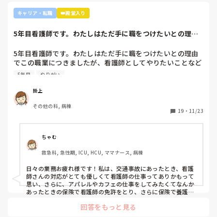
キャリア・転職
👑殿堂入り
5年目看護師です。わたしはただ手に職をつけたいとの理由
でこの職業につき...
5年目看護師です。わたしはただ手に職をつけたいとの理由
でこの職業につきましたが、看護師としてやりたいことなど
あまり考えたことがなく、ただ言われたことをやっているよ
5年目
やりがい
うな日々に感じます。目標ややりがいもなく、"業務"として
続けてしまっています。

掛上
みなさんはどういったきっかけで看護師を目指したり、今の
その他の科, 病棟
科についていたりしますか？

19
・
11/23
そもそもこんなこと考えながら仕事してるのも変ですかね…
笑
ちゃむ
救急科, 急性期, ICU, HCU, ママナース, 病棟
日々の業務お疲れ様です！私は、交通事故にあったとき、看護
師さんの対応がとても優しくて看護師の仕事ってありかもって
思い、さらに、アパレルやカフェの仕事をしてみたくてなんか
あったときの保険で看護師の免許をとり、さらに保険で養護教
諭と保健師もとりました笑 結局看護師しかしてません。スタバ
回答をもっと見る
で働きたいです！笑