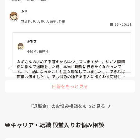
退職金
同期
退職
用してた人達が無言で辞めるのは寂しいというか憤りみたい
なのを感じます。

ムギ
皆さんのところで退職代行サービス流行ってますか？
救急科, ICU, HCU, 病棟, 外来
16
・
10/11
おちび
小児科, 精神科
ムギさんの求めてる答えからは少しズレますが…。私が人間関
係に悩んで退職をした時、本当に職場に行きたくなかったで
す。お世話になったことも重々理解していましたし、できれば
直接お伝えしたい。でも悩みの種である人に出くわす可能性を
考えると、本当に行きたくなかった。私は休職もしていたの
回答をもっと見る
で、その間皆さんに迷惑かけたことも申し訳なく、優しい人た
ちで私と会っても責めたりしないと分かってても、自分が居た
堪れなくて会いたくなかったです。

私は退職代行という考えがなかったので使っていませんでした
「退職金」のお悩み相談をもっと見る
が、本当に精神的に参っている人は使っていいと思います。働
いている人の気持ちを考えられるほど、余裕はないです。

そこだけは知ってて欲しいと思い、お伝えします…。
👑キャリア・転職 殿堂入りお悩み相談