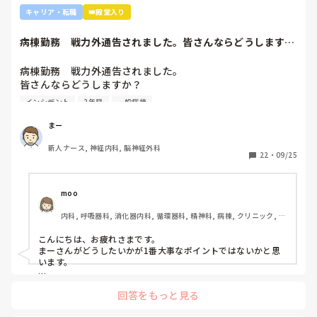
キャリア・転職
👑殿堂入り
病棟勤務　戦力外通告されました。皆さんならどうします
か？2年目です。1...
病棟勤務　戦力外通告されました。

皆さんならどうしますか？

2年目です。1年目はゆるい部署にいましたが、人間関係が原
インシデント
2年目
一般病棟
因で2年目から脳外科・神経内科に異動しました。異動して
からの人間関係は良好です。

まー
ですが、異動してから薬剤に関するインシデントを4件ほど
新人ナース, 神経内科, 脳神経外科
起こし、優先順位や多重課題ができていないのでは？という
22
・
09/25
方が浮き彫りになり師長や主任に『複数受け持ち任せられな
い』『一人を持って看護のつながりを持って』ということで
受け持ち1人になりました。

moo
複数受け持ちに戻るよう、1ヶ月間1年目のように勉強したり
内科, 呼吸器科, 消化器内科, 循環器科, 精神科, 病棟, クリニック, リ
と業務に臨んできました。

ーダー, 外来, 一般病院, 大学病院, 慢性期, 透析
そして最近師長さんに『君は病棟勤務よりも外来とか健診セ
こんにちは、お疲れさまです。

ンターとかのほうがいいのでは？ウチの部署もスタッフが足
まーさんがどうしたいかが1番大事なポイントではないかと思
りないから育てる余裕が足りない。前向きに捉えて看護師は
います。

いろんな働き方あるよ』と部署は決まってませんが、異動確
上司がどのような気持ちで提案されたかは分かりませんが、ケ
定となりました。

回答をもっと見る
アややることが多くて忙しくても、人間関係は良好でも、どう
しても自分に合わない部署や病院ってあるかと思います。

インシデントを多発したことや情報収集ができていなかった