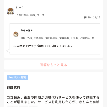
いくらだったかわかれば教えて欲しいです。
にっく
その他の科, 病棟, リーダー
29
・
11/15
あちゃぽん
内科, 外科, 呼吸器科, 消化器内科, 循環器科, 小児科, 心療内科, 整形
外科, 産科・婦人科, 耳鼻咽喉科, 皮膚科, 泌尿器科, リハビリ科, 総
合診療科, 救急科, 超急性期, ICU, CCU, HCU, その他の科, ママナー
35年勤め上げた先輩は1000万超えてました。
ス, 外来, 神経内科, 脳神経外科, NICU, 消化器外科, 一般病院, 慢性
期, 回復期, 終末期, オペ室, 透析, 検診・健診
回答をもっと見る
キャリア・転職
退職代行
ココ最近、後輩や同期が退職代行サービスを使って退職する
ことが増えました。サービスを利用した方が、きちんと有給
消化できて退職金をもらえて得なのは分かりますが、割と信