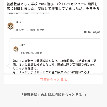
養護教諭として学校で8年働き、パワハラセクハラに限界を
感じ退職しました。受診して療養していましたが、そろそろ
就活を考え始めました。デイサービスやクリニックに興味が
養護教諭
就活
デイサービス
あるのですが、臨床経験なしのため、不安が大きいです。臨
床経験なしで採用になったり、長いブランクから採用になら
あさ
れた方は多いのでしょうか？

新人ナース, 病棟, 慢性期
教えて頂けると嬉しいです。
10
・
03/02
梅子
その他の科, 保健師
知人２人が新卒で養護教諭となり、10年程働いて結婚を機に退
職。１人は医師と結婚したので、開業に辺り猛特訓で何とかク
リニック看護師に。

もう１人は、デイサービスで音楽療法メインに働いてるようで
す。
回答をもっと見る
「養護教諭」のお悩み相談をもっと見る