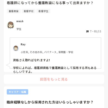
ら｣と言ってます。)

私は、猪子さんのご両親がおっしゃるように受けた方が良いの
ではないかと思います。

養護教諭
看護学校
看護学生
この1年間、時間とお金の無駄でした…。
猪子さんが今おいくつかは存じ上げませんが、

美容クリニックに長く勤めることって多分難しいですよ。

reesh
私は美容クリニックに勤めていたことがありますが、

学生
7
・
01/11
子どもがいない人がこなせるようなシフトと勤務時間なんで
す。

出産前までと考えると、

Ray
美容クリニックに勤められる年数には限りがあると思います。

小児科, その他の科, パパナース, 保育園・学校
一方で養護教諭は資格を取っておけば、

年齢を重ねてからでもできる仕事だと思うので、

資格さえ取ればなれますよ❗

将来の自分のために取っておいた方が良いのではないでしょう
か？

学校によれば、看護師資格で養護教諭として採用する所もある
と思いました。
らしいですよ。
回答をもっと見る
キャリア・転職
臨床経験なしから採用された方はいらっしゃいますか？