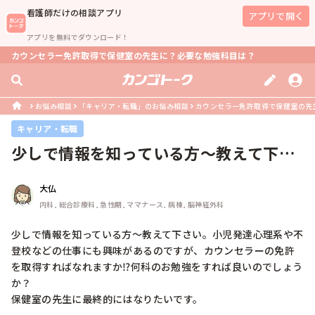
看護師
だけの相談アプリ
アプリで開く
アプリを無料でダウンロード！
カウンセラー免許取得で保健室の先生に？必要な勉強科目は？
お悩み相談
「キャリア・転職」のお悩み相談
カウンセラー免許取得で保健室の先
キャリア・転職
少しで情報を知っている方～教えて下さ
い。小児発達心理系や不登校などの仕...
大仏
内科, 総合診療科, 急性期, ママナース, 病棟, 脳神経外科
少しで情報を知っている方～教えて下さい。小児発達心理系や不
登校などの仕事にも興味があるのですが、カウンセラーの免許
を取得すればなれますか⁉️何科のお勉強をすれば良いのでしょう
か？

保健室の先生に最終的にはなりたいです。