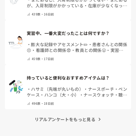
が、入荷制限がかかっている
・
在庫が少なくなって
きている
・
全くない
・
手袋はもともと使っていな
439
票・
16日前
い
・
その他（コメントで教えてください）
実習中、一番大変だったことは何ですか？
・
膨大な記録やアセスメント✏️
・
患者さんとの関係
😣
・
看護師との関係😨
・
教員との関係😤
・
実習仲
間との関係😷
・
何もかもが大変だった😭
・
なんだ
459
票・
17日前
かんだ楽しかったです😊
・
その他（コメントで教
えてください）
持っていると便利なおすすめアイテムは？
・
ハサミ（先端が丸いもの）
・
ナースポーチ・ペン
ケース
・
ハンコ（大・小）
・
ナースウォッチ
・
聴診
器
・
３色ボールペン
・
ペンライト
・
こだわりはない
496
票・
18日前
です！
・
その他（コメントで教えてください）
リアルアンケートをもっと見る