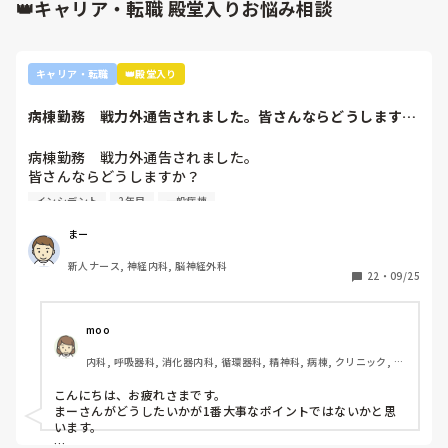
👑キャリア・転職 殿堂入りお悩み相談
キャリア・転職
👑殿堂入り
病棟勤務　戦力外通告されました。皆さんならどうします
か？2年目です。1...
病棟勤務　戦力外通告されました。

皆さんならどうしますか？

2年目です。1年目はゆるい部署にいましたが、人間関係が原
インシデント
2年目
一般病棟
因で2年目から脳外科・神経内科に異動しました。異動して
からの人間関係は良好です。

まー
ですが、異動してから薬剤に関するインシデントを4件ほど
新人ナース, 神経内科, 脳神経外科
起こし、優先順位や多重課題ができていないのでは？という
22
・
09/25
方が浮き彫りになり師長や主任に『複数受け持ち任せられな
い』『一人を持って看護のつながりを持って』ということで
受け持ち1人になりました。

moo
複数受け持ちに戻るよう、1ヶ月間1年目のように勉強したり
内科, 呼吸器科, 消化器内科, 循環器科, 精神科, 病棟, クリニック, リ
と業務に臨んできました。

ーダー, 外来, 一般病院, 大学病院, 慢性期, 透析
そして最近師長さんに『君は病棟勤務よりも外来とか健診セ
こんにちは、お疲れさまです。

ンターとかのほうがいいのでは？ウチの部署もスタッフが足
まーさんがどうしたいかが1番大事なポイントではないかと思
りないから育てる余裕が足りない。前向きに捉えて看護師は
います。

いろんな働き方あるよ』と部署は決まってませんが、異動確