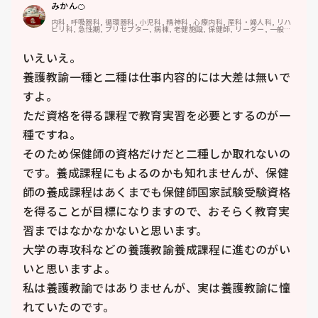
みかん🍊
内科, 呼吸器科, 循環器科, 小児科, 精神科, 心療内科, 産科・婦人科, リハ
ビリ科, 急性期, プリセプター, 病棟, 老健施設, 保健師, リーダー, 一般病
院, 大学病院, 慢性期, 保育園・学校, 検診・健診
いえいえ。

養護教諭一種と二種は仕事内容的には大差は無いで
すよ。

ただ資格を得る課程で教育実習を必要とするのが一
種ですね。

そのため保健師の資格だけだと二種しか取れないの
です。養成課程にもよるのかも知れませんが、保健
師の養成課程はあくまでも保健師国家試験受験資格
を得ることが目標になりますので、おそらく教育実
習まではなかなかないと思います。

大学の専攻科などの養護教諭養成課程に進むのがい
いと思いますよ。

私は養護教諭ではありませんが、実は養護教諭に憧
れていたのです。
