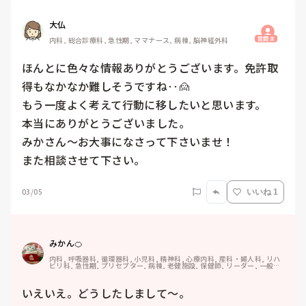
大仏
質問主
内科, 総合診療科, 急性期, ママナース, 病棟, 脳神経外科
ほんとに色々な情報ありがとうございます。免許取
得もなかなか難しそうですね‥🙍

もう一度よく考えて行動に移したいと思います。

本当にありがとうございました。

みかさん～お大事になさって下さいませ！

また相談させて下さい。
03/05
いいね 1
みかん🍊
内科, 呼吸器科, 循環器科, 小児科, 精神科, 心療内科, 産科・婦人科, リハ
ビリ科, 急性期, プリセプター, 病棟, 老健施設, 保健師, リーダー, 一般病
院, 大学病院, 慢性期, 保育園・学校, 検診・健診
いえいえ。どうしたしまして〜。
