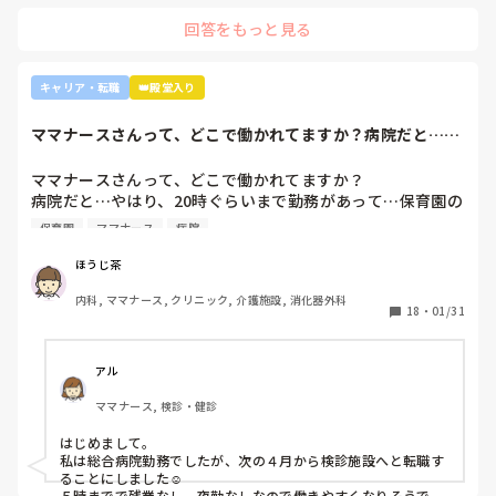
上司がどのような気持ちで提案されたかは分かりませんが、ケ
定となりました。

回答をもっと見る
アややることが多くて忙しくても、人間関係は良好でも、どう
しても自分に合わない部署や病院ってあるかと思います。

インシデントを多発したことや情報収集ができていなかった
り、看護のつながりが無かったことは自分でも反省していま
外来や検診センターは、また病棟とは全然違う業務になるの
キャリア・転職
👑殿堂入り
すし、今後成長させていきたいなと思っています。

で、病棟での臨床経験を積みたい気持ちがあるのであれば、ご
ですが、ここまで頑に病棟勤務を否定されて正直納得出来て
自身に合った病棟への異動か転職がいいのではないかなと…大
ママナースさんって、どこで働かれてますか？病院だと…や
きな病院だとどうしても異動で行きたくない場所に行かされて
いないです。

はり、20時ぐら...
しまうものですが(>_<)

他の先輩にも何人か相談しましたが『ぶっちゃけそこまです
ママナースさんって、どこで働かれてますか？

るかな？』『自分ならそこまでされたら辞めるよ』とのこ
病院も規模やいろいろ取り組んでいることが違うので、探して
病院だと…やはり、20時ぐらいまで勤務があって…保育園の
と。

みるとおもしろいですよ。ただ、転職するなら3年は基礎をつ
お迎えが間に合わないことが多くて…

師長さんの言ってることも確かに理解できますが

けてもいいのかなと思います。中途採用は即戦力を期待されま
保育園
ママナース
病院
みなさんの意見聞かせていただきたいです！
す。
私も、正直あまり健診センターや外来にはあまり魅力を感じ
てないですし、病棟での臨床経験を積んで学んでいきたいと
ほうじ茶
気持ちがあります。

内科, ママナース, クリニック, 介護施設, 消化器外科
・転職する

18
・
01/31
・とりあえず外来や健診センターで我慢する

アル
ママナース, 検診・健診
はじめまして。

私は総合病院勤務でしたが、次の４月から検診施設へと転職す
ることにしました☺️

５時までで残業なし、夜勤なしなので働きやすくなりそうです