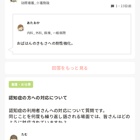
訪問看護, 介護施設
1
・
23日前
あたおか
内科, 外科, 病棟, 一般病院
おばはんのきもさへの耐性強化。
回答をもっと見る
看護・お仕事
認知症の方への対応について
認知症の利用者さんへの対応について質問です。

同じことを何度も繰り返し話される場面では、皆さんはどの
ように対応されていますか？

また、フロアから出ていってしまう方や落ち着かないときの
対応についても工夫点を教えていただきたいです。

たむ