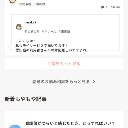
訪問看護, 介護施設
相手に安心していただきながら、自分自身も余裕を持って接
1
・
23日前
するための工夫があれば教えてください。
mmd.s9
その他の科, ママナース, 介護施設
こんにちは！

私もデイサービスで働いてます！

認知症の利用者さんへの対応難しいですよね。

私は同じことを繰り返してる利用者さんに対してはとにかく傾
回答をもっと見る
聴してます。

不安が強いからかな〜と思いながら、隣に居てる、一緒に話す
だけでも安心するかなと！そして昔の話(仕事、家族、好きなこ
と、得意なこと)を聞き出して話を広げていったら話が弾むかも
話題のお悩み相談をもっと見る
です。

フロアから出ていく方も多くいます。

帰りたいと思ってるなら、デイサービスなら何時までを共有す
る。帰りのレクや体操が終わったら帰れるよ〜。など声かけを
新着もやもや記事
する。もしかしたら何もすることがないからであれば、その利
用者さんが好きなこと、色塗り、本を読む、タオルを一緒に畳
むなど一緒にできることや爪切りや手浴などやっても良いかも
ですね。

看護師がつらいと感じたとき、どうすればいい？
参考にならなければすみません！