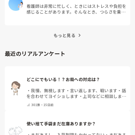
看護師は非常に忙しく、ときにはストレスや負担を
感じることがあります。そんなとき、つらさを乗り
越えるためにはどうすればよいでしょうか？この記
事では、看護師がつらさを感じたときの対処法や秘
訣を紹介します。
もっと見る
最近のリアルアンケート
どこにでもいる！？お局への対応は？
・
我慢、無視します
・
言い返します、戦います
・
話
を合わせてヨイショします
・
上司などに相談しま
す
・
お局はいません
・
その他（コメントで教えて下
301
票・
15日前
さい）
使い捨て手袋まだ在庫ありますか？
・
まだあるし、入荷制限もかかってない
・
まだある