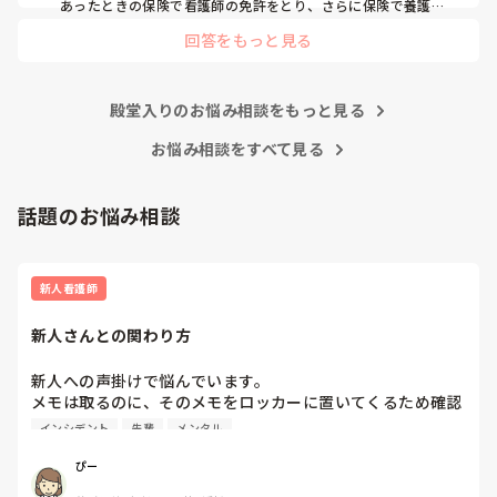
あったときの保険で看護師の免許をとり、さらに保険で養護教
諭と保健師もとりました笑 結局看護師しかしてません。スタバ
回答をもっと見る
で働きたいです！笑
殿堂入りのお悩み相談をもっと見る
お悩み相談をすべて見る
話題のお悩み相談
新人看護師
新人さんとの関わり方
新人への声掛けで悩んでいます。

メモは取るのに、そのメモをロッカーに置いてくるため確認
ができずに何回も同じことを聞いてくる新人さんがいます。

インシデント
先輩
メンタル
メモなんで持ってこないのー？と聞いてみたところ、「かさ
ばるので持ってきてません」と返答が来ました。

ぴー
予想外の返答に、「あ、そうなんや、、、」としか言えず🫩
