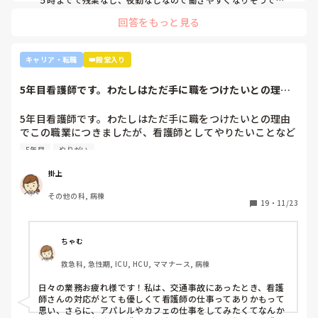
☺️お子さん小さいと悩みますよね😢
回答をもっと見る
キャリア・転職
👑殿堂入り
5年目看護師です。わたしはただ手に職をつけたいとの理由
でこの職業につき...
5年目看護師です。わたしはただ手に職をつけたいとの理由
でこの職業につきましたが、看護師としてやりたいことなど
あまり考えたことがなく、ただ言われたことをやっているよ
5年目
やりがい
うな日々に感じます。目標ややりがいもなく、"業務"として
続けてしまっています。

掛上
みなさんはどういったきっかけで看護師を目指したり、今の
その他の科, 病棟
科についていたりしますか？

19
・
11/23
そもそもこんなこと考えながら仕事してるのも変ですかね…
笑
ちゃむ
救急科, 急性期, ICU, HCU, ママナース, 病棟
日々の業務お疲れ様です！私は、交通事故にあったとき、看護
師さんの対応がとても優しくて看護師の仕事ってありかもって
思い、さらに、アパレルやカフェの仕事をしてみたくてなんか