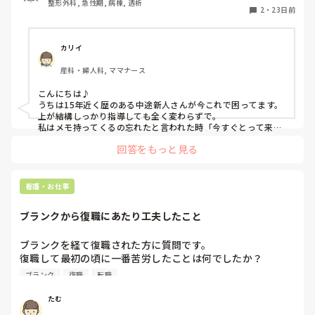
整形外科, 急性期, 病棟, 透析
インシデントを起こし、ほかの先輩に怒られている時も響い
2
・
23日前
ていない感じです。

ある意味メンタルが強いというかなんというか。

どう関わればいいでしょうか
カリイ
産科・婦人科, ママナース
こんにちは♪

うちは15年近く歴のある中途新人さんが今これで困ってます。
上が結構しっかり指導しても全く変わらずで。

私はメモ持ってくるの忘れたと言われた時「今すぐとって来て
下さい〜、わからないと仕事出来ないと思うので。」と取りに
回答をもっと見る
行ってもらってます。「家に置いてきた。」と言われた時は
「常にロッカーか頭の中に入れていただけると〜」と返してま
した。私はメモとらなくても覚えられる人はいると思うので業
務に支障なければなんでもいいんですが。フォローの先輩つい
看護・お仕事
てるのに同じ事を人変えて5回6回聞くので「マニュアルになん
て書いてあります〜？場所知らないです〜？」「今の状況が詳
ブランクから復職にあたり工夫したこと
しくわからないので、フォローに確認して下さい。」で返事し
てます。そういう人に限って何かあったとき「〇〇さんにそう
言われました。」とかいい出しますし。

ブランクを経て復職された方に質問です。

うちは誰が指導するか決めて、その人に話しを集めてます。基
復職して最初の頃に一番苦労したことは何でしたか？

本役職者です。

また、不安を乗り越えるために役立った勉強法や工夫があれ
新人さんならまだ言いやすいと思うので、みんなで対応統一す
ブランク
復職
転職
ば教えていただきたいです。
ると良いのかもしれませんね。

良き方法ありましたら是非教えてください！
たむ