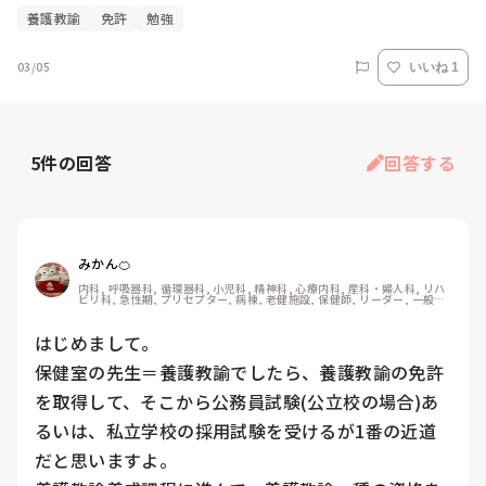
養護教諭
免許
勉強
03/05
いいね 1
5
件の回答
回答する
みかん🍊
内科, 呼吸器科, 循環器科, 小児科, 精神科, 心療内科, 産科・婦人科, リハ
ビリ科, 急性期, プリセプター, 病棟, 老健施設, 保健師, リーダー, 一般病
院, 大学病院, 慢性期, 保育園・学校, 検診・健診
はじめまして。

保健室の先生＝養護教諭でしたら、養護教諭の免許
を取得して、そこから公務員試験(公立校の場合)あ
るいは、私立学校の採用試験を受けるが1番の近道
だと思いますよ。
