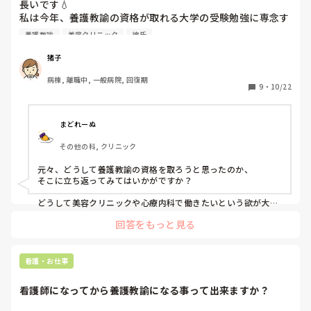
長いです💧

私は今年、養護教諭の資格が取れる大学の受験勉強に専念す
るために病棟を辞めました。

養護教諭
美容クリニック
彼氏
現在辞めて半年。大学受験まで残り数週間。

急に養護教諭になる気が失せてきており、美容クリニックや
猪子
心療内科等の看護師として働きたい欲が大きくなっていま
病棟, 離職中, 一般病院, 回復期
す。

9
・
10/22
多分、養護教諭の資格を取得してもこの先就職はするつもり
が無いため合格した後の1年間の学生生活は無駄では？と思
ってしまっています。

まどれーぬ
その他の科, クリニック
しかし、夏頃に彼氏のご両親と食事に行った際大学受験のた
め病棟を辞めた話をすると｢辞めてまで挑戦するの凄いよ！｣
元々、どうして養護教諭の資格を取ろうと思ったのか、

と、とても応援してくれました。

そこに立ち返ってみてはいかがですか？

昨日も応援メッセージをくれました。

その手前、｢やっぱり養護教諭辞めて美容看護師になりまし
どうして美容クリニックや心療内科で働きたいという欲が大き
くなったのか、

た｣と言うのは気まずくて…

回答をもっと見る
それも考えてみる。

応援していた自分の子供の恋人が｢やっぱり養護教諭になる
の辞めました｣と言ってきたらどう思いますか？印象悪いで
人様の顔色を窺ってやる気のない資格を取る、というのはおか
すよね…？意志弱いなーと思います？

しな話だと思います。

看護・お仕事
｢落ちた｣と言ってもこの1年間何してたの…？ともなります
し😭

印象悪いとか、意志が弱いとかじゃなくて、

看護師になってから養護教諭になる事って出来ますか？
誰のための資格なのでしょうか。

彼のご両親の評価のために取るのですか？

(私の両親は｢もう願書出してるんだし受けるだけ受けてみた