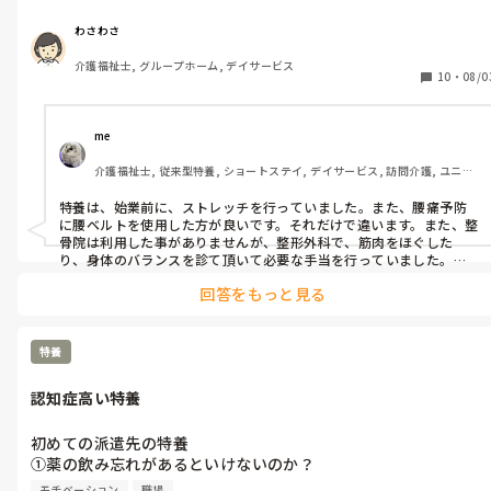
してますが、それ以上に数名の

拘縮の利用者さんの移乗介護

わさわさ
なんとか立位が保てる利用者さん

介護福祉士, グループホーム, デイサービス
のトイレ介助など

10
・
08/0
結構ハードな介護業務してます。

移乗介護する時、息を止めて

me 
移乗介護する癖があるのか？

介護福祉士, 従来型特養, ショートステイ, デイサービス, 訪問介護, ユニッ
肩凝り、首の付け根の凝り

ト型特養
上腕の凝りが悪化してる感じです。

特養は、始業前に、ストレッチを行っていました。また、腰痛予防
昔、デイサービスでの勤務中

に腰ベルトを使用した方が良いです。それだけで違います。また、整
２回転倒した時、腰を守ろうと

骨院は利用した事がありませんが、整形外科で、筋肉をほぐした
腕を突いてしまい、腕を上げたりする動作はきついし、肩凝りも

り、身体のバランスを診て頂いて必要な手当を行っていました。

訪問やデイサービスになると、ほぼ身体介護しないので、リハビリ
前より悪化してる感じがあります

回答をもっと見る
の必要がなくなりました。
ずっと接骨院に通っているのですが、接骨院の先生に重たいもの
を

持ったりした時、息を止めるのは

特養
よくない、、移乗介護前後に腹式呼吸をすると余計な筋肉の緊張
もなく

認知症高い特養
肩凝りも悪化しないとアドバイスもらい、実行してますが、前ほ
どの

初めての派遣先の特養

肩、首付け根の凝りは無いものの

①薬の飲み忘れがあるといけないのか？　

体辛い時があります。

食後薬でも食前薬と一緒に服薬

だいたい介護は腰痛の方が多いものですが、

モチベーション
職場