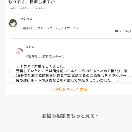
もうすぐ、転職しますが

感覚が薄れて、ミスをしそうに

他に転職理由ある中で

なるので、やはりやりがいを

デイサービス
ストレス
同乗送迎義務があります。

求めるかもしれません。

ずっと送迎してきたけど

やりがいも、私がいなきゃ困るでしょう、みたいな勘違いやりが
わさわさ
目の疲れ、頭痛なので

いは

介護福祉士, グループホーム, デイサービス
今の職場

絶対良くないですが。

5
・
06/1
同乗送迎ならデイサービスで

働ける条件で今の職場に入りました。

みなさんだったら、楽しく仕事

同乗送迎自体は初めてで

やりがいもっての仕事

まるみ
同乗送迎は、利用者さん

どちらがいいですか？

介護福祉士, 有料老人ホーム
車の乗り降り、家の電気　薬の飲み忘れチェックなどのみかなと

勝手に思ってました。

他、意見あったら聞いてみたいです。

デイケアで添乗をしてました。

しかし、運転手さんが必ずいつも

勤務していたところは何分前コールというのがあったので後5分、後
勤務するわけでなく、人がいない時は事務に送迎行ってもらう事
10分で到着する時間を利用者宅に電話するのに添乗も各ドライバー
もあると言われました。

毎の送迎ルートや速度などを考慮して電話をしていました。

入職したてはそれは酷くもう着いちゃうのに5分コールしてしまった
その為同乗スタッフがナビの様に

回答をもっと見る
り10分くらいかかるのに5分と言ったりでよくドライバーさんから
利用者さんの道を

「そんな早くつけねーよー」なんて言われましたねw

覚え、運転手に教える事をしないと

後はドライバーが左折の信号無視をしてしまい横から来ていた車が
いけないと、3か月以上経ってから

急ブレーキをかけたそうで大事な物が壊れてしまい物凄い剣幕で追
言われました。

いかけられ降りてきてドライバーが車から降ろされ相手から脛を蹴
自分なりに必死に覚えだけど

られるという何ともあり得ない事故がありました。

お悩み相談をもっと見る
施設に帰ると上司から「ドライバーは蹴られたのにどうしてお前は
自分で運転する覚え方とは

間にはいらなかったんだ！」と一喝され…えええええー利用者乗って
全然違い、他の理由もあり

るんですけどー！利用者こわがってるんですけどぉ！何で私が責め
退職決めました。

られないといかんのぉ？という様なこともありましたw