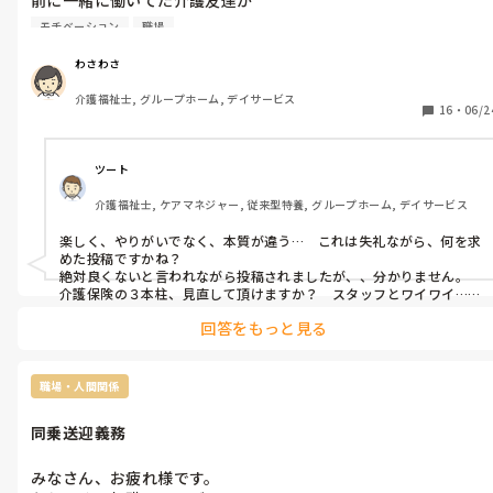
色々あったけど、長年働いてきた職場だし

モチベーション
職場
楽しいから続けれると話してました。

私は色々あり、前の職場退職しましたが、その時思った事です
わさわさ
が、

介護福祉士, グループホーム, デイサービス
介護職してきて、

16
・
06/2
楽しく働きたいか？

やりがいを持って働きたいか？

楽しいと言っても

ツート
利用者さんは比較的介護度軽く

介護福祉士, ケアマネジャー, 従来型特養, グループホーム, デイサービス
スタッフとワイワイ話して

仕事してる感覚がなくなるような

楽しく、やりがいでなく、本質が違う…　これは失礼ながら、何を求
楽しさ。

めた投稿ですかね？

利用者さんとも、スタッフとも

絶対良くないと言われながら投稿されましたが、、分かりません。

平等にワイワイしながら楽しく働きく。

介護保険の３本柱、見直して頂けますか？　スタッフとワイワイ…　
これを主軸にした考え方は、この業界で、「何が言いたいですか」
楽しいよりも、介護度高い利用者さんをスタッフと協力して取り
回答をもっと見る
と、、

組む

それを言ってくれる周りの方はおられないのですかね…？
やりがい。

利用者さんとも、そこそこ話し

職場・人間関係
スタッフとの人間関係は特に悪くなく、仕事の話はするけど

プライベートな話はしないけど

同乗送迎義務
やりがいもって働く

私は、スタッフとワイワイ話して

みなさん、お疲れ様です。

仕事するのも楽しいですが、仕事の
