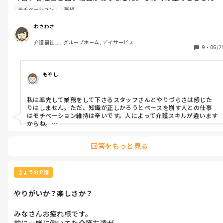
れになり得ます…何でも反発がやり方ではありませんが、芯はブレ
（私）は

戦いで、その中でやりがい、楽しみを味わっていく、自分流の仕
ず、向き合っていく姿勢が、一つの正解と思います…※私なら理由を
モチベーション
職場
率先してなんでも1人でしようとするから

伝え、方針へのお願いと、それが無理ならやめる事を、同じく伝え
事のやり方を貫いていきます。

るでしょうね、今までがそうでしたから…

人に任せる事した方がいい

わさわさ
でも、色々考えられる、振り返られるのは、繰り返しになります
また縁の下の力持ちみたいな存在になれば、もっと楽に仕事出来
が、大事で、そんな時間をもつべきなんですよね…　その意味で、そ
介護福祉士, グループホーム, デイサービス
るよ

9
・
06/2
んな気持ちで新たな一歩のわさわささん、気負わず、楽しみに始めて
言われました。

頂きたいと思います、、

率先して業務してるかは❓ですが

まったりも、ゆったりも、大事ですよ…
確かに私は、介護業務以外

もやし
ナースの🆗があれば、薬塗布

爪切りなどなど自分のやれる事は

私は率先して業務をして下さるスタッフさんとやりづらさは感じた
する方だと思います。

りはしません。ただ、知識が正しかろうとペースを崩す人との仕事
それで皆さんに聞きたいのは

はモチベーション維持は辛いです。人によって介護スキルが違います
率先して業務するスタッフと

からね。

一緒に業務するのは、やりにくいですか？

縁の下の力持ちというは、ちょっとした記録を書いて他のスタッフ
なんでもお願いしますって頼むわけでなく、一緒に取り組み出来
の業務負担を減らしたりしてみていかがでしょうか。

回答をもっと見る
身体的介助が介護だけではないですからね。
ない時に、お願いしていいですか❓ってたのむスタッフの方が仕
事やしやすいですか❓

きょうの介護
50代半ば

もうすぐ、初めての派遣で特養再就職します。

やりがいか？楽しさか？
それで、今後の参考になればと

思ってます。

みなさんお疲れ様です。

前に一緒に働いてた介護友達が
