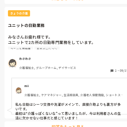
きょうの介護
ユニットの日勤業務
みなさんお疲れ様です。

ユニットで2カ所の日勤専門業務をしています。

ユニット業務は初めてで、

ユニット型特養
モチベーション
ここでも書いたけど、利用者さんの個々のコップお皿等を覚える
など

わさわさ
身体介護とは違った大変さがあることを実感しながら業務してま
介護福祉士, グループホーム, デイサービス
す。

2
・
09/1
今、働いている日勤の仕事は、シーツ交換、食事の用意、トイレ
の掃除、洗濯

mii
入浴の準備など7割は、ユニット二箇所の助っ人的な働き方で
介護福祉士, ケアマネジャー, 生活相談員, 介護老人保健施設, ショートステ
す。

イ, デイサービス, ユニット型特養
後の3割位は、たまにパット交換水分食事の介助になります。

私も日勤はシーツ交換や洗濯がメインで、直接介助よりも裏方が多
ほぼ用務スタッフのような働き方で、正直介護業務している感覚
いです。

があまりありません。

最初は“介護っぽくないな”って思いましたが、今は利用者さんの生
活に欠かせない仕事だと感じています！
仕事は覚える事は多く、本来の介護業務がしたいって不満に思う
回答をもっと見る