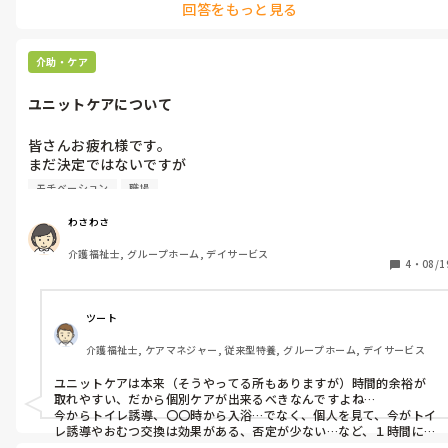
回答をもっと見る
わざわざ居室から出さなければ覚える必要性はないと思います。

飲んで！飲んでください！

たしさ苦手な私なのでこういう細かい事柄を覚えるためには、何
全部飲まなかったらトイレいかんよ！など威圧的にいうのかな！

食事用とおやつ用と分けてる理由も謎ですね。洗って乾燥かけても
かコツがありますか？

謎です
充分間に合うと思うんですが。

介助・ケア
やっぱりコップの特長とか絵に書いたりして覚えるのかな

ひとまず、食事用から覚えるといいかもしれません。おやつは１日１
ユニットケアについて
回ですし。ユニット型とはいえ、変わってますよそこ。
皆さんお疲れ様です。

まだ決定ではないですが

9月からユニットケアに移動することになる予定です。

モチベーション
職場
ユニットケアで働いてたスタッフさんにちらっと聞いたんですが

10人を1人で見る時間がある。

わさわさ
家族の要望が強い。

介護福祉士, グループホーム, デイサービス
一人一人のケアが違うなど

4
・
08/1
ユニットの事教えて頂きました。

介護歴はあるものの

ユニットケアは初めてになります。

ツート
その施設のやり方があるとは

介護福祉士, ケアマネジャー, 従来型特養, グループホーム, デイサービス
思いますが

ユニットケアの大変さ

ユニットケアは本来（そうやってる所もありますが）時間的余裕が
やりがいなど

取れやすい、だから個別ケアが出来るべきなんですよね…

今からトイレ誘導、〇〇時から入浴…でなく、個人を見て、今がトイ
メリット、デメリット

レ誘導やおむつ交換は効果がある、否定が少ない…など、１時間に１
人、または２人のみを誘導します。入浴も、１日で午前１人、午後１