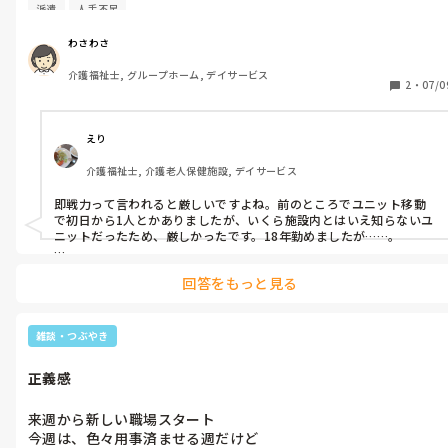
初日から拘縮利用者さん数人のパット交換、数人の起床　臥床

派遣
人手不足
食事、水分介助　繰り返し

わさわさ
派遣は戦力としてみる

介護福祉士, グループホーム, デイサービス
と言われるけど、人手不足なのは分かるけど、初日からAＤＬわ
2
・
07/0
からない利用者さんの身体介護一気にさせるものですか❓

初日からのハードな身体介護

首、肩、腰の痛みがすでに

えり
出ています。

介護福祉士, 介護老人保健施設, デイサービス
スタッフさんは良い人だけど

多分更新は難しいかな。

即戦力って言われると厳しいですよね。前のところでユニット移動
１日だけでも色々勉強になりました。

で初日から1人とかありましたが、いくら施設内とはいえ知らないユ
ニットだったため、厳しかったです。18年勤めましたが……。

現在はデイサービスに務めてますが2週間ほどは一緒に業務にあたっ
回答をもっと見る
てもらいました。
雑談・つぶやき
正義感
来週から新しい職場スタート

今週は、色々用事済ませる週だけど
