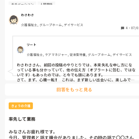
今日は、まったりな１日

モチベーション
人間関係
なんか昨日から昔の事、色々思い出してしまいました。その中で
も

わさわさ
機械浴が無い施設で、お風呂につかりたい希望の、立位が出来る
介護福祉士, グループホーム, デイサービス
利用者さんがを何とか浴槽に入れてあげたい。だけど他のスタッ
4
・
07/0
フが負担にならない、２つの願いを叶える為の

入浴方法を考案したり。

着脱時、急に暴言　暴力振るう利用者さんに対して、嫌がる他の
ツート
スタッフの為、せめてどうしたら暴力だけでも防ぐ対応を自宅で
介護福祉士, ケアマネジャー, 従来型特養, グループホーム, デイサービス
考案して

この2つの対策をノートに書いて

わさわささん、前回の投稿のやりとりでは、本来失礼な申し方にな
カンファレンスで発表したら　

っている事も分かっていて、他の伝え方（オブラートに包む、ではな
私が、社長に現場の事で意見を言った事があり社長とは折り合い
いです）もあったのでは、と今でも頭にあります。

が悪くなってた頃もあったのか

さて、まず、心機一転❢　これは、まず新しい出会いに、楽しみです
ね…どうぞ、残念ながらこの業界には足りてない方が多い、振り返り
それを聞いた社長が、〇〇さんもっと、内容を分かりやすくまと
回答をもっと見る
を持たれたり、利用者さん目線（＝意向への実現）+実際にやるに
めて

は…

話してください、文章力勉強した方がいいですね等、みんなの前
真摯にそんな思いをあれる、素晴らしい考え方で取り組まれて下さ
で言われて、恥ずかしいやら、くやしいやら、私が社長のYESマ
い。しかし、最初は郷に行っては郷に従え…も、また必要ではありま
きょうの介護
ンだったら正義感出しても認めてもらえたのかもしれませんね。

すね…

今となっては良い思い出ですけどね

もう一つですが、社長のイエスマンで理想に近づく、ことはなかっ
率先して業務
たでしょう…社長第一主義が、利用者第一主義と外れる事も充分あり
あの時世渡り上手になってれば

えますし、上の立場になれて、物申せるから、少しは何でも我慢して
逆に今頃自分の理想に近い介護ができてたのかなぁ

イエスマン、、これも、その時々で楽な考え方に陥る可能性…法人決
みなさんお疲れ様です。

介護歴長くてもいつまでも新人の介護職のままです。

定を押し付けて、その上で利用者さんへ…の二番煎じ思考です、、そ
今日、管理者と話す機会がありました。その時の話で〇〇さん
まあ、根性と我慢　仕事は自分との
