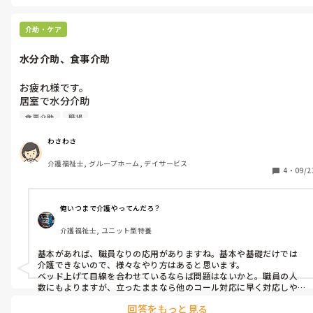
でも、凹みはあると思いますが、人（の心）ですから、それでも割
り切る事が必要な場合もありますね…

あと、ここまできましたら、割り切りも持つべきだと思います、経験
介助・ケア
的に…

今はこの方に嫌われたかー、などの思いと、だからと無理に意識
水分介助、食事介助
（はするでしょうけども）のままでなく、無理に関わりを特別化す
るべきでない、でしょうね。

関わり過ぎや、避ける事なく、自然に挨拶から（だけ）でもよいと
お疲れ様です。

思います。その結果がどーでも、それは人対人、仕方ないですから。

居室で水分介助

それをどーこー言われる方がいたら、そんなに素晴らしい特効薬を
食事介助する際座って介助するのが

お持ちなのか、その上で嫌悪や批難戯れてるのか、聞いてみたいで
食事介助
職場
基本だと思いますが

すね…

とにかく、介護保険の3本柱である一つ、利用者本位と、こんな時こ
利用者さんによっては、ベッド上げて利用者さんの目線に

わさわさ
そバイスティックの原則通りに、つまり普通に丁寧な対応を皆さん
合わせて立って介助したりしてますか？

に心がけて下さいね、されてるかも知れませんが、王道はないです、
介護福祉士, グループホーム, デイサービス
今まで座って介助するのが当たり前だと思ってましたが

4
・
09/2
その意識で取り組みましょう❢
スタッフによっては、立って介助したので、そうゆう場合もある
のかなと。

また水分介助、食事介助で

俺いつまで介護やってんだろ？
焦った事、なるほどと思った事

介護福祉士, ユニット型特養
などありましたか？

基本があれば、職員なりの応用がありますね。基本や基礎だけでは
介護できないので、様々なやり方はあると思います。

ベッド上げて目線を合わせているならば問題はないかと。職員の人
数にもよりますが、立ったままなら他のコール対応に早く対応しや
すいなどの利点もあります。また、座ると立ち上がるのがしんどい場
回答をもっと見る
合もありえます。