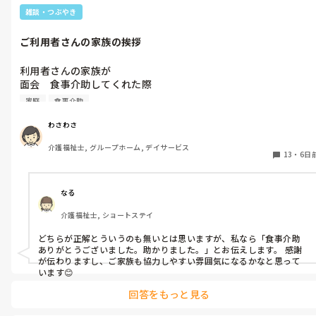
雑談・つぶやき
ご利用者さんの家族の挨拶
利用者さんの家族が

面会　食事介助してくれた際

いつものように、ご苦労様です。と

家庭
食事介助
挨拶してたら、先輩スタッフに

ご苦労様は業者に言う言葉

わさわさ
家族はお客さんだから

介護福祉士, グループホーム, デイサービス
ご苦労様でなく、ありがとうございますと言わないと駄目‼️

13
・
6日
と注意されました。

物事をはっきり言うタイプの

先輩スタッフだから、言い方でちと

なる
凹んだけど

介護福祉士, ショートステイ
ユニットは初めて勤務で

色々勉強になります。

どちらが正解とういうのも無いとは思いますが、私なら「食事介助
やはりみなさんの施設も

ありがとうございました。助かりました。」とお伝えします。 感謝
家族が面会ー食事介助してくれた際はありがとうございますと伝
が伝わりますし、ご家族も協力しやすい雰囲気になるかなと思って
えますか？

います😊
回答をもっと見る