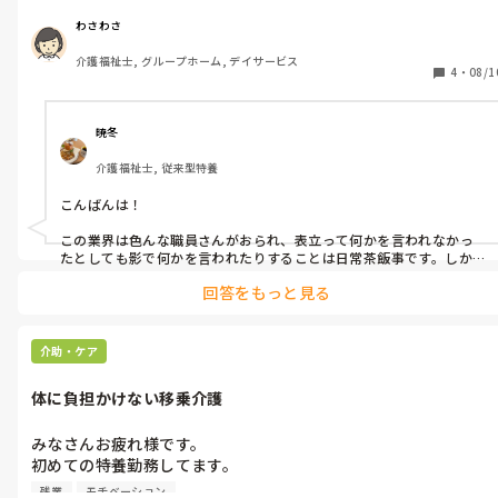
私は、日勤専門で身体介護　入浴介助　食事　水分介助が主な義
場で

務です。

働いてるからか、友達の話しの共有が出来ない事もあり、話が合
わさわさ
あと2人の派遣さんの仕事は

わなくなり　お互い会える日も合わなくなって、友達から会いた
介護福祉士, グループホーム, デイサービス
水分の用意、昼　夜食事の準備

いってメールも来なくなった。

4
・
08/1
一部介助のみの利用者さんトイレ誘導、水分介助が主な仕事で
私も長年働き、現在友達が働いてる

す。

施設のホームページの写真を見たら

介護4.5の利用者さん拘縮利用者さんが多く、良いスタッフさん
笑顔で社長と並んでる友達の

暁冬
多いけど、57歳の体力にはこたえます。

施設通信を見て

介護福祉士, 従来型特養
ただ、15時から少し時間に余裕があるから、一部の利用者さんと

あーなんだかんだあっても

一緒に懐かしい歌を歌っていた

社長が気に入らなくても

こんばんは！

りして過ごしたりしてます。

長年働いたら勝ち‼️なんだなと

ある日、決まって1人の利用者さんしかトイレ誘導しない、水分
痛感した。

この業界は色んな職員さんがおられ、表立って何かを言われなかっ
介助しない、どうも職員の間で、問題視されてる、だけど人手不
たとしても影で何かを言われたりすることは日常茶飯事です。しか
だけど、イエスマン好き社長がいる

も、何をしてもです。個人的な意見になりますが、何かを言われてな
足で辞めてもらっても困る派遣スタッフさんに、お茶作り洗い物
ブラック施設長年にいたら

回答をもっと見る
い職員を見たことがありません。

で手が離せなくて、利用者さんと一緒に歌を歌って過ごせるのは
多分自分も社長の思想に染まり

いいよねって言われました。

手揉みするいやーな人間になってたと思う。

なので、一番良いのは適当に聞き流すことです。最低限の協調性は必
いやいや❗️ほぼ身体介護しない

助っ人派遣で、介護仕事してる

要ですが、必要以上に譲歩する必要もないと思います。

介助・ケア
貴方さんに言われたくない

方が自分には合ってるさ
みんな汗かいて身体介護してるよっ

それでしんどくなれば、相談窓口に相談したり場合によっては転職
体に負担かけない移乗介護
を考えたほうが良いと思います。
て言いたかったですよね。

今回初めて派遣したけど

みなさんお疲れ様です。

派遣でも、色々な人　働き方があるんだなって、派遣は介護全般
初めての特養勤務してます。

戦力として働くものだと思ってたけど

何年かぶりの本格的な身体介護

色々な働き方があるんだなと勉強になりました。

残業
モチベーション