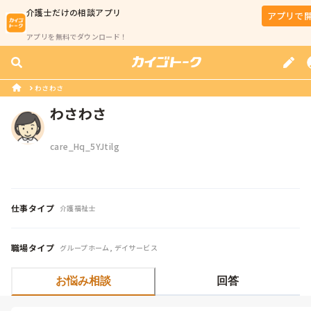
介護士
だけの相談アプリ
アプリで
アプリを無料でダウンロード！
わさわさ
わさわさ
care_Hq_5YJtilg
仕事タイプ
介護福祉士
職場タイプ
グループホーム, デイサービス
お悩み相談
回答