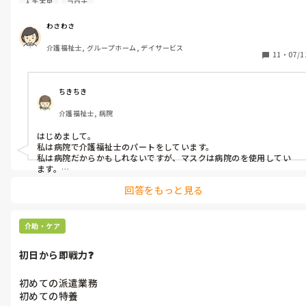
人手不足
コロナ
自分で用意する感じです。

特養で人手不足、身体介護の

わさわさ
連続でスタッフさん大変なのに

介護福祉士, グループホーム, デイサービス
毎日使用のマスク、自分達で用意するなんて、びっくりです。

11
・
07/1
でも、私がそう思っているだけで

マスク　施設が用意してくれる所って少ないのかなとも思ったり
して、

ちきちき
みなさんの所は

介護福祉士, 病院
マスクは施設側が

用意してくれてますか？

はじめまして。

それとも自分で用意してますか？
私は病院で介護福祉士のパートをしています。

私は病院だからかもしれないですが、マスクは病院のを使用してい
ます。

以前正社員で働いていた時も、マスクは病院のを使用していまし
回答をもっと見る
た。

マスクを用意してくれないと、自分の負担も大きいですし感染症な
ども心配になりますよね😢
介助・ケア
初日から即戦力❓
初めての派遣業務

初めての特養
