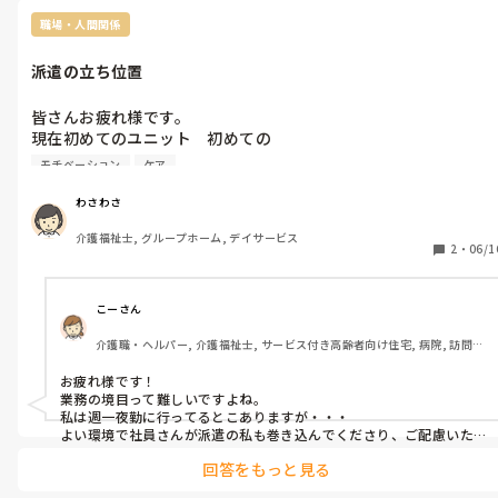
職場・人間関係
派遣の立ち位置
皆さんお疲れ様です。

現在初めてのユニット　初めての

派遣の仕事しています。

モチベーション
ケア
スタッフさんは、個性豊かな

スタッフさんで人間関係も普通に良いです。

わさわさ
仕事は主に早番業務しています。

介護福祉士, グループホーム, デイサービス
介護業務の他

2
・
06/1
身体的な事、取り組んでいる事などあらゆる利用者さんの様子を

パソコンに記録業務もしてます。

パソコン入力に関しては、利用者さんの身体変化など入力したり
こーさん
しますが、細かく情報入力する癖があり

介護職・ヘルパー, 介護福祉士, サービス付き高齢者向け住宅, 病院, 訪問介
しかしユニットは各利用者さんに

護, 障害福祉関連
担当スタッフがいるので、派遣が出しゃばらないように

お疲れ様です！

利用者さんが取り組んでいる事、身体に関してもその日にあった
業務の境目って難しいですよね。

ことのみ箇条書きみたいに入力した方がいいのかと

私は週一夜勤に行ってるとこありますが・・・

考えたりします。

よい環境で社員さんが派遣の私も巻き込んでくださり、ご配慮いた
だけることが多いです。

色々考えてるうち介護派遣は、戦力としてみられるけど、働いて
回答をもっと見る
いる事業所の社員ではないから

昔管理者さんから言われた言葉が今は後ろ楯になってます。

そこが難しい
