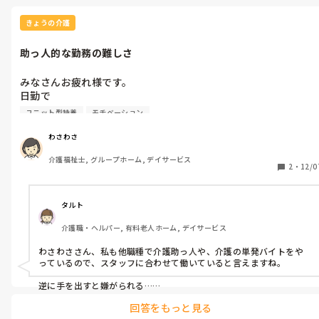
きょうの介護
助っ人的な勤務の難しさ
みなさんお疲れ様です。

日勤で

２フロアーの１部用務、介護業務など、フォロー的な勤務をして
ユニット型特養
モチベーション
います。

2フロアーとも、水分摂取用のコップの種類分け、食事配膳の細
わさわさ
かい違いなど、覚える事が多々あり

介護福祉士, グループホーム, デイサービス
いつも必死に取り組んでます。

2
・
12/0
1番きついのは、各ユニットのスタッフに合わせながら働く事。

例えば、要領のいいスタッフだと

そんなに手を出さなくていい。

タルト
逆に手を出すと嫌がられることある。

介護職・ヘルパー, 有料老人ホーム, デイサービス
要領が悪いわけではないが

自分ペース、あるいは丁寧に介護対応しているスタッフの時は

わさわささん、私も他職種で介護助っ人や、介護の単発バイトをや
コールが鳴れば、用務業務よりも

っているので、スタッフに合わせて働いていると言えますね。

介護業務手伝う。

逆に、他のスタッフに手伝ってと

逆に手を出すと嫌がられる…

私は介護の助っ人が今まさにそれで、オメーなんかいらねー状態で
頼まれたりした時、その日に取り組む自分の仕事もこなさないと
回答をもっと見る
無視されてます😅

いけないの多分慌てて介護業務してます
