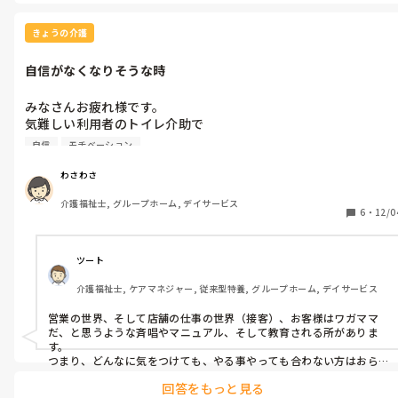
とても辛かったのですが、私には主軸になる職務があるし、無視す
その時に、トイレ介助方法が気に入らないとある利用者さんに嫌
る人はその人の中で解決すべきなのでもう気にしません🤣

われて

きょうの介護
少し自信を無くしかけた時に、要領のいいスタッフから

わさわささんはご自身でも慌てていらっしゃるのを自覚なさってい
する事慌てすぎなんだって!と注意されて、自分ペースの仕事仕
るのでしょうか？

自信がなくなりそうな時
否定された感があって、自分の中で

もしかしたら、先回りしなければ何か言われる、指摘される、怒ら
人に合わせる事の悩みわかってなど

れるのが怖いと思って手順が多くなって他者からは慌てているよう
みなさんお疲れ様です。

分からない感情が出て、そのスタッフに、各スタッフ合わせる事
に見えるのかなと…

気難しい利用者のトイレ介助で

が大変ですって、訴えてしまいました。

あと、無意識に急がなければ！とフロアを走ったりしてませんか？

やり方が気に入らないと

一歩間違えれば悪口になりよなって

自信
モチベーション
嫌われ、自分だけ介助拒否され

私もそうなんです。言われてもない事を先回りして良かれと思ってや
後でまた落ち込み、

ってしまい、単発バイトで職員からガミガミ言われたり😱

介助入れない事で

特に意地悪なスタッフはいないし

わさわさ
忙しい時他のスタッフに迷惑かけるなど。

仕事は嫌いでないけど、気力的に

要領がいいスタッフなのではなく、単に慣れている、誰からも怒ら
介護福祉士, グループホーム, デイサービス
疲れます。

6
・
12/0
れないから自由に自然体で動けているだけではないでしょうか？

長年介護職してきて、自信がなくなりそうな事ありましたか？

文章力なくてわかりづらいかもしれませんが

なのでそのスタッフに引け目を感じなくても良いと思いますよ！
スタッフに合わせて働く

また、自信がなくなりそうな時の

フォロー的な勤務している方いますか？それ以外のみなさんの

ツート
色々なアドバイス聞きたいです。

介護福祉士, ケアマネジャー, 従来型特養, グループホーム, デイサービス
営業の世界、そして店舗の仕事の世界（接客）、お客様はワガママ
だ、と思うような斉唱やマニュアル、そして教育される所がありま
す。

つまり、どんなに気をつけても、やる事やっても合わない方はおら
れるものです。たまたまそこの事業所ではわさわささんがいわゆる標
回答をもっと見る
的かも知れないです、、
