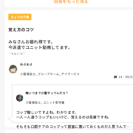
回答をもっと見る
脱走しそうな利用者さんもいるけど

おとなしい利用者さんに対して

座って‼️何やっとるの!

きょうの介護
飲み物飲んでないでしょ！などなど

敬語で威圧的、聞いていて

覚え方のコツ
腹が立つやら、悲しくなるやら

聞いてるこっちがメンタルやられそうな気分になります。

みなさんお疲れ様です。

今派遣でユニット勤務してます。

他にも利用者さん対して

ユニット勤務初めてなのですが

たまにきつめな言い方するスタッフいるけど、ここまでひどい言
ストレス
色々覚える事があります。

い方するスタッフは初めてで、私は派遣で

その中で一番大変なのが　①食事用のコップ②おやつ用のコッ
日勤だから、スケットみたいな役割なので、２つのフロアーを行
わさわさ
プ、③口腔ケア用のコップと

ったり来たり、早番でべったりそのスタッフと一緒に勤務するわ
介護福祉士, グループホーム, デイサービス
1人の利用者さんにつき

けではないけど、なかなか敬語で威圧的な言い方

14
・
09/0
3種類のコップがあります。

なかなか慣れません。

どのコップにも利用者さんの名前は書いてありますが、それぞれ

多分そのスタッフ、勤務年数が長いのでしょう。分かっているけ
コップの色が違うので、1人の利用者さんにつき、①から③まで

ど

俺いつまで介護やってんだろ？
コップを使ったらいいのか？

管理者も

介護福祉士, ユニット型特養
わかりません

何も言わないんだと思います。

本音いえば

コップ難しいですよね。わかります。

それぞれのコップに〇〇用って書いてあると助かるんですが

みなさんの職場にも⬆️のような

一人一人違うコップもいいけど、覚えるのは苦痛ですね。

なんか昔❓からの決まりがあるみたいでコップに名前以外のシー
スタッフいますか？

ルは

そもそも口腔ケアのコップって居室に置いておくものだと思うんで
すが、そちらのユニットは違うんですか！？

禁止みたいだし、。第一に派遣の私が聞く頼むのは出来ないし

飲み物残すだけで
