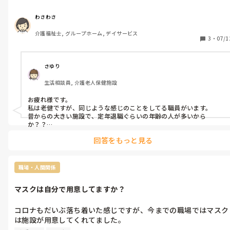
②利用者さんがトイレ入ってて

スタッフさんも良い人が多いので

何かあるといけないから

自分出来る事頑張りたいのですが

わさわさ
トイレのドアは開けっぱなし

みなさんは、身体介護する時

介護福祉士, グループホーム, デイサービス
③認知度高の利用者さんが

3
・
07/1
パットの中身引きちぎり

散らかすと、職員暴言吐まくり

④食事介助中職員同士しゃべりまくり。

さゆり
⑤派遣初日　各利用者さんのAＤLがわからないまま、身体介護し
生活相談員, 介護老人保健施設
まくり

利用者さんのトイレ誘導と言われて

お疲れ様です。

トイレ誘導したら、全く立てず膝折れ寸前、この人オムツだよ、

私は老健ですが、同じような感じのことをしてる職員がいます。

良い経験したね。と言われたり。

昔からの大きい施設で、定年退職ぐらいの年齢の人が多いから
⑥歩かれると困るから

か？？

と思ってます。

ほぼみんな車椅子。

回答をもっと見る
若者達から少しずつ変えていくように頑張ってるのですが、なかな
か改善されず……諦めずに直していこうね！！とみんなで団結してる
⑦大きい施設だから、昔ながらのやり方なんだよねって聞きまし
ので、もしかしたら派遣先の所も頑張ってる人たちがいるかもで
た。

す！
職場・人間関係
色々びっくりすることあるあるで

認知症高の特養ってこんな感じの所多いんですか？

マスクは自分で用意してますか？
コロナもだいぶ落ち着いた感じですが、今までの職場ではマスク
は施設が用意してくれてました。

しかし今の派遣先施設は、マスク
