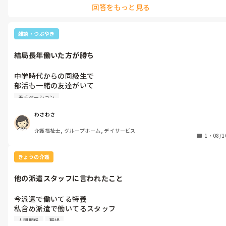
色々教えて頂きたいです。

回答をもっと見る
人か２人だけ、だから排泄も入浴も余裕があるんですよね、この時間
で全員を…ではないので、、

そして、受け持ち利用者さんへの個別活動の時間をしっかりとる、、
これがやってる所もる、個別ケアの概念です…

雑談・つぶやき
今日はカップラーメン（利用者さんが賛成なら、反対ないなら）を
昼は食べよう!　サンマを焼こう、、などそれも七輪で、、

結局長年働いた方が勝ち
他の形態から来た人は、「やれない」とよく言います、当然とも思い
ます…しかし、私が言ってきたことは、やらずにどーこー意見は聞き
ません、やって無理なら今後考えれば良い…と伝えてやってきまし
中学時代からの同級生で

た…どうしても、職員みんなの意見を聞いていると、個別ケアが出来
部活も一緒の友達がいて

ないので…多床室より値段が高いのは、部屋の個室のみが理由ではあ
数年後、私は介護職

りません。そう言う個別ケアの対応にこそ、介護報酬が高い訳です
モチベーション
友達は看護師になってて

ね…

やると、楽しいですよ…　なかなか徹底出来てない所も多いのが事実
友達は事情があり再就職探ししていて、その頃私が働いてた施設
わさわさ
ですけどね…

が

楽しみですね…ぜひ、ご自分なりの個別ケアを確立されて下さい❢

介護福祉士, グループホーム, デイサービス
新たに小規模デイを立ち上げる事に

1
・
08/1
💦　ま、私は６,４で通所系の方が長いのですけどね…💧
なりナースが足りなくて

友達を紹介した。

きょうの介護
それから14年　私は社長のやり方に

意見を述べ、同期スタッフに

他の派遣スタッフに言われたこと
裏切られて　辞めること友達に

止められだけど、強引に退職した。

今派遣で働いてる特養

その後、私は介護再就職して

私含め派遣で働いてるスタッフ

友達は不満だらけの職場で働き続けて、たまに友達と会っては

3人います。

友達の愚痴を聞いたり、私も近況話したりしたけど、私は違う職
人間関係
職場