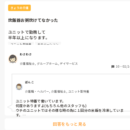
『利用者のことを優先に思ったことは必ず教えてほしい。大儀があ
中には、派遣から、派遣先の正社員になる人も居ると聞きまし
るなら引くな！って言ってくださいました。のちのち利用者のメリ
きょうの介護
た。

ットになると思って今はやりきってますw

正社員になった方が、仕事がしやすいのかなと思ったりもしま
ようは、悩みながらも利用者ファーストでわさわささんらしく一生
炊飯器お粥炊けてなかった
懸命やることが解決策なのではないでしょうか！！

す。

頑張ってガンガンいきましょー！
引っ込み過ぎてもいかん

ユニットで勤務して

そんな所が、派遣の難しさかなと

半年以上になります。

今日まさかのミス

派遣をされてる方、経験がある方

ユニット型特養
モチベーション
炊飯器でお粥が炊けませんでした。

派遣業務の立ち位置ってどう思いますか？

いつも普通に炊けてたのに

気をつけてる事とかあったら

わさわさ
なんで炊けなかったのか？

教えて頂きたいです

介護福祉士, グループホーム, デイサービス
操作間違えたのか？

文章が分かりづらかったらすみません。よろしくお願いします。

10
・
02/2
分からず、落ち込みました。

お粥、軟飯を炊く炊飯器二つありますが今一度、炊飯器の操作を
再確認しようと思ってますが

ぼんこ
スタッフが炊飯器炊くユニットとかで勤務してる皆さん

介護職・ヘルパー, 介護福祉士, ユニット型特養
お米炊けてなかったとか

ミスした事ありますか？

ユニット特養で働いています。

そんな時、どう失敗を克服しましたか？

何度かありますよ(もちろん他のスタッフも)

体験談お聞きしたいです。

ウチのユニットではその様な時の為に１回分の米飯を冷凍していま
す。

米飯があればお粥も作れるので。
回答をもっと見る