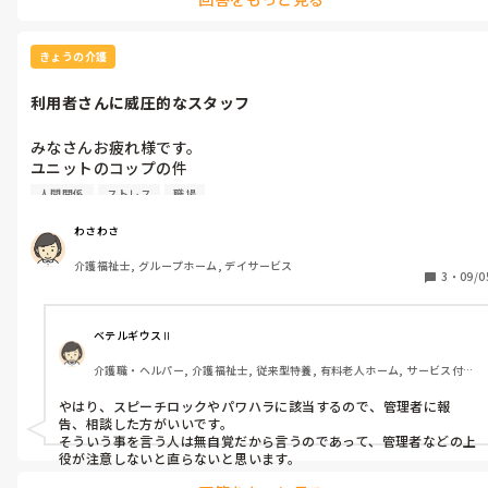
時もあったけど、掃除専門の仕事、クリーニングの仕事、病院で
の介護助手の仕事など、他の仕事の様に、あまり目立たないけ
ど、縁の下の力持ちのような重要な仕事なんだなって、今、働い
きょうの介護
てる日勤の仕事を覚えながら改めて思いました。

今まで介護のパート業務、管理者業務、かなり忙しい介護現場で
利用者さんに威圧的なスタッフ
働いてきて、言葉には出さないけど私らがいないと困るでしょ！
自分が主役のような感覚でいた。時もあったので、人のために働
みなさんお疲れ様です。

くことの意味を考えるきっかけになったような気がします。

ユニットのコップの件

みなさんの日勤ユニット業務は

ありがとうございました。

どんな働き方ですか？

人間関係
ストレス
職場
今日管理者に話しして

写メは✖︎だけど　メモは

わさわさ
良さそうなので、コップは自己流で

介護福祉士, グループホーム, デイサービス
覚えようかなと思います。

3
・
09/0
今日の質問は

またユニットの事ですが

正社員の中に

ベテルギウスⅡ
なかなか慣れないスタッフがいます。

介護職・ヘルパー, 介護福祉士, 従来型特養, 有料老人ホーム, サービス付き
何が慣れないと言うと

高齢者向け住宅, デイサービス, 初任者研修, 実務者研修, ユニット型特養
派遣の私にも威圧的な言い方をする時あるけど、言い方はその人
やはり、スピーチロックやパワハラに該当するので、管理者に報
の問題だから仕事の事で言われてると

告、相談した方がいいです。

教えてくれてると➕思考で

そういう事を言う人は無自覚だから言うのであって、管理者などの上
いますが

役が注意しないと直らないと思います。
ただ何も反抗的じゃない
