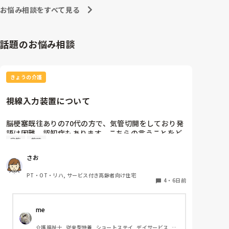
東京都のカスハラ条例は、カスハラ撲滅の第一歩です。
お悩み相談をすべて見る
他の自治体や他職種にも拡大して、介護職に取っても働
きやすい職場環境になってくれたらと願うばかりです。
話題のお悩み相談
きょうの介護
視線入力装置について
脳梗塞既往ありの70代の方で、気管切開をしており発
語は困難。認知症もあります。こちらの言うことをど
家族
施設
のくらい理解しているかは不明ですが、問いかけに頷
くことはよくあります。息子さんが熱心な方で、施設
さお
の方にもほぼ毎日面会に来られます。この前ケアマネ
の方からお話しを聞いたら、視線入力装置？を導入し
PT・OT・リハ, サービス付き高齢者向け住宅
たいと息子さんがおっしゃっているそうです。そこ
4
・
6日前
で、施設などで実際使われている利用者の方がいらっ
しゃいましたら、どんな感じなのか、どのくらい使い
me 
こなせるものなのかお聞きしたいです。
介護福祉士, 従来型特養, ショートステイ, デイサービス, 訪