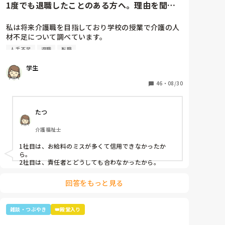
1度でも退職したことのある方へ。理由を聞か
たんやったけ？子どもは？」と。

せてください。
最初の嵐で私のジャニオタスイッチを破壊してきたの
私は将来介護職を目指しており学校の授業で介護の人
で、入浴介助でなければマシンガントークに成程(笑)
材不足について調べています。

近くにいた職員がその利用者さんに「この子にその話
そこで介護の仕事をやめた理由についてアンケートを
したら永遠に話すからあかんよ(笑)」と言われるほど
人手不足
退職
転職
させていただきたいです。(賃金が低い、重労働、人間
(笑)

関係など)

年齢や認知症の事を考えても、嵐のメンバー3人とキ
学生
多くの回答が必要なので本人ではなく知人の方がやめ
ムタクが誰と結婚したのか覚えていた事に驚きながら
た理由などでも教えていただけると助かります。

46
・
08/30
も嬉しかったな～😂
ご協力お願いします🙇🏻‍♀️

(前回応えていただいた方も良ければ)
たつ
介護福祉士
1社目は、お給料のミスが多くて信用できなかったか
ら。

2社目は、責任者とどうしても合わなかったから。
回答をもっと見る
雑談・つぶやき
👑殿堂入り