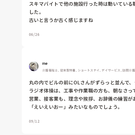
スキマバイトで他の施設行った時は動いている
した。

古いと言うか古く感じますね
06/26
me 
介護福祉士, 従来型特養, ショートステイ, デイサービス, 訪問介
丸の内でビルの前にOLさんがずらっと並んで、
ラジオ体操は、工事や作業職の方も、朝なさって
営業、接客業も、理念や挨拶、お辞儀の練習があ
「えいえいおー」みたいなものでしょう。
09/12