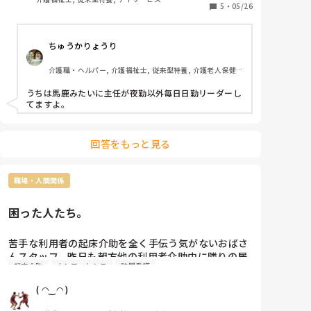
改善なんて期待できません。

5
・
05/26
どうしたらいいのでしょうか?
ちゅうかりょうり
介護職・ヘルパー, 介護福祉士, 従来型特養, 介護老人保健
施設, 初任者研修, 実務者研修
うちは馬鹿みたいに主任が夜勤以外毎日日勤リーダーし
てますよ。
回答をもっと見る
職場・人間関係
困った人たち。
苦手な利用者の起床介助を全く手伝う気がないおばさ
んスタッフ。昨日も朝方他の利用者介助中に隣りの居
起床介助
カンファレンス
訪問看護
室で転倒。こぶと擦り傷で済んだけど血が服について
全更衣。対応終わり早番が来る時間になり早番でおば
( ◠‿◠ )
さんスタッフ出勤。申し送り中に後はいいから時間の
無駄でしょって言う(^^)隣りのユニットの起床介助終