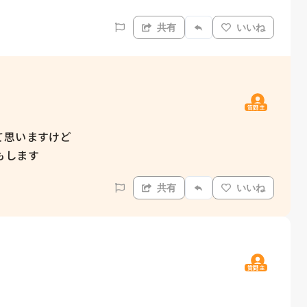
共有
いいね
質問主
思いますけど

もします
共有
いいね
質問主