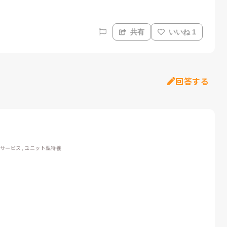
共有
いいね 1
回答する
イサービス, ユニット型特養