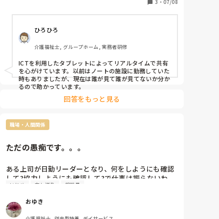
みなさんの職場では、どのようなツールや工夫を使っ
3
・
07/08
ひろひろ
介護福祉士, グループホーム, 実務者研修
ICTを利用したタブレットによってリアルタイムで共有
を心がけています。以前はノートの施設に勤務していた
時もありましたが、現在は誰が見て誰が見てないか分か
るので助かっています。
回答をもっと見る
職場・人間関係
ただの愚痴です。。。
ある上司が日勤リーダーとなり、何をしようにも確認
して?協力しようにも確認して?で仕事は振らないわ
いじめ
申し送り
相談員
で、何だか頭がおかしい気がします。

嫌がらせなのか、改善しても対応変わらず、別の関係
おゆき
機関に指導を仰ぐか悩み中です。

相談員に言ったところで申し送りに上がるくらいで、
介護福祉士, 従来型特養, デイサービス