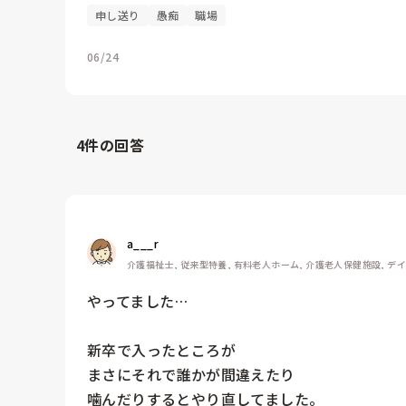
申し送り
愚痴
職場
06/24
4
件の回答
a___r
介護福祉士, 従来型特養, 有料老人ホーム, 介護老人保健施設, デ
やってました…

新卒で入ったところが

まさにそれで誰かが間違えたり

噛んだりするとやり直してました。