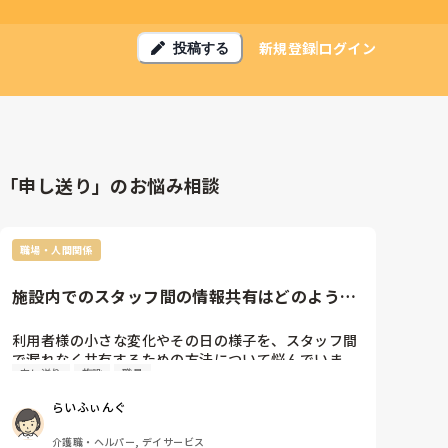
新規登録
ログイン
投稿する
「申し送り」のお悩み相談
職場・人間関係
施設内でのスタッフ間の情報共有はどのように
していますか？
利用者様の小さな変化やその日の様子を、スタッフ間
で漏れなく共有するための方法について悩んでいま
申し送り
施設
職員
す。

現在は申し送りノートを使っていますが、業務が忙し
らいふぃんぐ
い時間帯などはどうしても書き込みや確認が不十分に
なることがあります。

介護職・ヘルパー, デイサービス