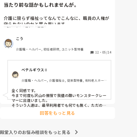
当たり前な話かもしれませんが。
介護に限らず福祉ってなんでこんなに、職員の人権が
守られないのかと常々思います。

クレーム
暴力
暴言
利用者主体は理解できますが、そういったことが行き
こう
過ぎている感じは否めません。

特に、利用者からの暴力・暴言、家族からのクレーム
介護職・ヘルパー, 初任者研修, ユニット型特養
をいつまでも我慢するのは心情としておかしいのでは
12
・
05/24
と思います。(今どき、お客様は神様というのは…)

ベテルギウスⅡ
介護職員というより福祉人として間違っている考えだ
とは思いますが、割りきって仕事をしていく必要があ
介護職・ヘルパー, 介護福祉士, 従来型特養, 有料老人ホー
るのでしょうかね。

ム, サービス付き高齢者向け住宅, デイサービス, 初任者研
修, 実務者研修, ユニット型特養
全く同感です。

心身をやられたりしたら、介護職員をやりたくなくな
今まで何度も沢山の傲慢で我儘の酷いモンスタークレー
ると思うんですよね。
マーに出逢いました。

そういう人達は、最早利用者でも何でも無く、ただのキ
○ガイです。

回答をもっと見る
無理難題を言って来るこの人達には、毅然とした態度や
対応が必要かと思いますが、上司などの上役の方針や対
応次第で幾らでも状況は変わります。

上司が味方、力になってくれないと現場の職員の不平不
殿堂入りのお悩み相談をもっと見る
満は高まり、精神がやられた結果辞めて行きます。
