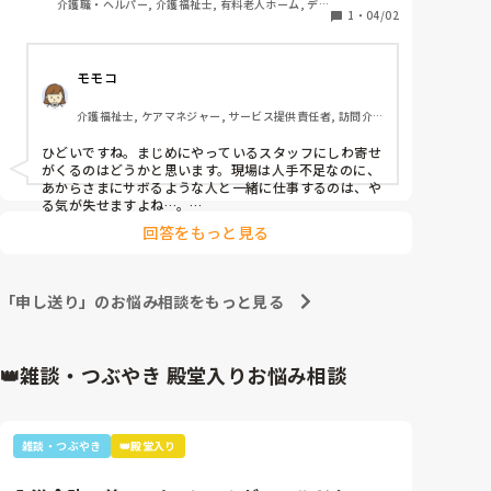
介護職・ヘルパー, 介護福祉士, 有料老人ホーム, デイ
わり、ユニットに戻るが苦手な利用者の起床介助せ
1
・
04/02
サービス
ず、ユニットから姿を消す。朝食介助真っ最中にどこ
に行ったのか分からず、起床介助をなんとか終えると
モモコ
何処からか現れて、今起きたの〜⁇

手伝う気がないのはわかってましたけど、それでも２
介護福祉士, ケアマネジャー, サービス提供責任者, 訪問介
人対応で起床介助するってずっと前から決まっていた
護, 居宅ケアマネ
んだけどね、知らないって言い張るから流石にカンフ
ひどいですね。まじめにやっているスタッフにしわ寄せ
ァレンスノートでもグループLINEでも周知してますけ
がくるのはどうかと思います。現場は人手不足なのに、
ど確認しないんですか？確認する手段ありますよね⁇っ
あからさまにサボるような人と一緒に仕事するのは、や
て言ったらそれから暫く無視する始末。

る気が失せますよね…。

苦手でもせめて仕事してほしいですね。

日勤できた管理者に事後報告書とことの経緯を説明。

回答をもっと見る
そんな中頑張っていて本当にお疲れ様です。
訪看にも連絡して報告している事を伝える。

新しく異動してきたスタッフもいつまで持つかわから
ないけど、新人スタッフも利用者への態度が悪目立ち
「申し送り」のお悩み相談をもっと見る
してるし、管理者は変わらず何にも考えずのらりくら
り。

相談員はポンコツだし。

👑雑談・つぶやき 殿堂入りお悩み相談
どこかの内閣みたいなんだが(￣^￣)ゞ

うちの総理大臣様はいつお辞めになるのやら。
雑談・つぶやき
👑殿堂入り