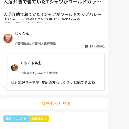
入浴介助で着ていたTシャツがワールドカップ
バレーのジャニーズWESTと...
入浴介助で着ていたTシャツがワールドカップバレー
のジャニーズWESTとコラボしたTシャツ。

ST
子供
入浴介助
暑いししんどいから、せめて好きなTシャツを着て介
助しようと選んだTシャツ。

ゆったん
別のフロアの利用者さん達で私はリフト浴の介助をし
ていると「可愛いTシャツね☺️」と言われ「そうでし
介護福祉士, 介護老人保健施設
ょ？去年のバレーボールの世界大会で好きなアイドル
18
・
06/01
達が応援してて、グッズとして売ってたからかったん
です✨」と言うと「ジャニーズ…(きっとWESTの読み
てるてる坊主
方分からなかった)あなたジャニーズが好きなのね😊」
と。

介護福祉士, ユニット型特養
大好きと伝えると「私もよ、あなた嵐は好き？」と聞
かれ、1番好きと伝えると利用者さんが嵐のメンバー3
私も嵐好き～💙💙  年配の方もよくテレビ観てるよね。
人の名前を言っていき「後2人…。どないしよ、あと2
人名前がでてけぇへんわ😩」と言うと近くの利用者さ
んが「櫻井くんと二宮くんや」と😂😂

そこから、リフト浴で介助を行っていた利用者さんが
回答をもっと見る
「SMAPは今はどんな事してるの？」とあり、事務所
にはキムタクしか居ないこと、SMAPは解散してしま
った事等伝えると残念そうにしてましたが「けど、皆
雑談・つぶやき
👑殿堂入り
元気なんやろ？なら言いやん😊」と(笑)

そこから利用者さんは「キムタクは工藤静香と結婚し