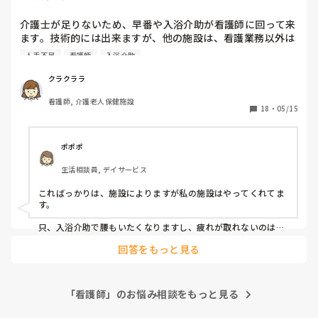
介護士が足りないため、早番や入浴介助が看護師に回って来
ます。技術的には出来ますが、他の施設は、看護業務以外は
しないという話もききます。看護師が介助を手伝ってくれる
人手不足
看護師
入浴介助
と期待されているのも、みていてわかります。毎回、入浴介
助で腰も痛くなりますし、疲れが取れない現状です。

クラクララ
他の施設での看護師はどの介護業務を行なって伊馬すか？
看護師, 介護老人保健施設
18
・
05/15
ポポポ
生活相談員, デイサービス
こればっかりは、施設によりますが私の施設はやってくれてま
す。

只、入浴介助で腰もいたくなりますし、疲れが取れないのは、
気持ちよくわかります。　　が、と言う発言は、介護士さんに
回答をもっと見る
対しては、反感かうかも。

業種が違うから介護の仕事と分けて欲しい。とかは良いにして
も、入浴とか、それ普段からやってる介護士さんの立場は？
｢貴方たち、看護免許とれなかったの？かわいそ！！｣に見えて
「看護師」のお悩み相談をもっと見る
しまう。看護免許持ってる方は、もう少し楽なのですか？って
いわれたら、むかつくでしょ？看護も下げられてしまうし。
