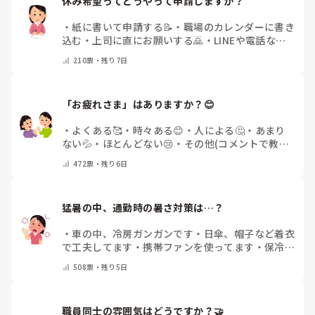
休み希望ってどうやって申請しますか？
・
紙に書いて申請する📝
・
職場のカレンダーに書き
込む
・
上司に直にお願いする🙇
・
LINEや電話など
で申請する
・
その他（コメントで教えてください）
210
票・
残り7日
「お疲れさま」はありますか？😊
・
よくある🥰
・
時々ある😊
・
人による🤔
・
あまり
ない💦
・
ほとんどない😢
・
その他(コメントで教え
てください)
472
票・
残り6日
猛暑の中、通勤時の暑さ対策は…？
・
車の中、冷房ガンガンです
・
日傘、帽子など着衣
で工夫してます
・
携帯ファンを使ってます
・
保冷剤
を持ち運んでいます
・
特に暑さ対策はしていませ
508
票・
残り5日
ん
・
その他（コメントで教えて下さい）
職員同士の雰囲気はどうですか？🤝