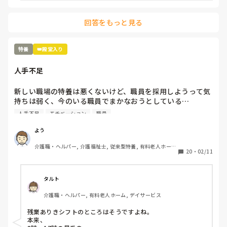
何かしたんじゃないか？とウワサをたてられ、その人のせい
になる、、、未経験者、無資格者が多くスキルがない。何を
回答をもっと見る
決めても、話してもちゃんとやってくれない、、、こんな施
設いるだけ時間の無駄だ。
特養
👑殿堂入り
人手不足
新しい職場の特養は悪くないけど、職員を採用しようって気
持ちは弱く、今のいる職員でまかなおうとしている…

今の職場の前の老健も人手不足だったけど、まだ、職員を採
人手不足
モチベーション
職員
用しようという気持ちがあった…

これじゃ、現有戦力、職員が更に潰れるよ…
よう
介護職・ヘルパー, 介護福祉士, 従来型特養, 有料老人ホー
20
・
02/11
ム, 介護老人保健施設, 実務者研修, ユニット型特養
タルト
介護職・ヘルパー, 有料老人ホーム, デイサービス
残業ありきシフトのところはそうですよね。

本来、
