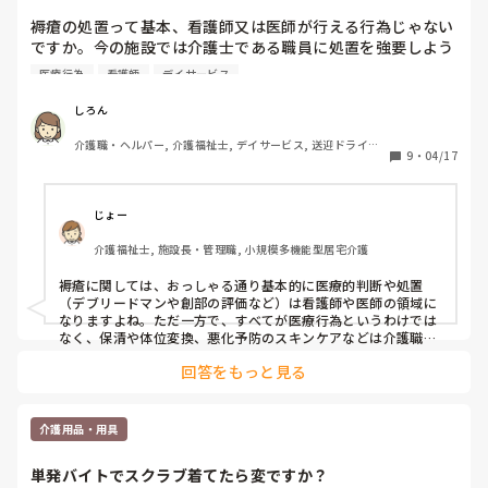
褥瘡の処置って基本、看護師又は医師が行える行為じゃない
ですか。今の施設では介護士である職員に処置を強要しよう
とさせるんですが、この事、医療行為にあたるって理解して
医療行為
看護師
デイサービス
るのか疑問？若しくはあたらないと思っているのか…

しろん
私は褥瘡についてあらゆる行為も医療行為だと思いますが、
介護職・ヘルパー, 介護福祉士, デイサービス, 送迎ドライバ
何処から何処までが出来てとかが難しい部分。

9
・
04/17
ー
みなさんの施設ではどのような対応してますか？

褥瘡出来そうな部分にプロペト等の塗布は介護士が処置して
も良かったでしたっけ？
じょー
介護福祉士, 施設長・管理職, 小規模多機能型居宅介護
褥瘡に関しては、おっしゃる通り基本的に医療的判断や処置
（デブリードマンや創部の評価など）は看護師や医師の領域に
なりますよね。ただ一方で、すべてが医療行為というわけでは
なく、保清や体位変換、悪化予防のスキンケアなどは介護職の
役割として位置付けられていると思います。

回答をもっと見る
外用薬に関しては、医師の指示のもとであれば、軟膏塗布など
一部は介護職が行っている施設もありますが、創部の状態によ
っては医療行為と判断される場合もあるので、施設ごとのルー
介護用品・用具
ルや看護師の判断に委ねられているのが実情かなと感じます。

単発バイトでスクラブ着てたら変ですか？
個人的には、「どこまでが介護でどこからが医療か」を曖昧に