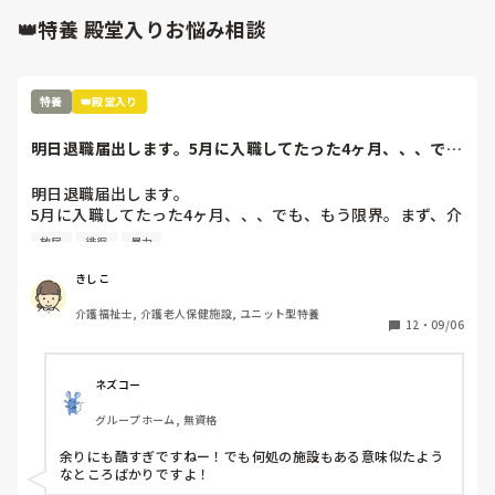
なので、それ毎日やってる介護士さんも、見ますので、発言は
👑特養 殿堂入りお悩み相談
きおつけた方が良いと思いますよ。

ちょっとバカにされてる感見えちゃいますよ。

勿論、そんなつもりでは、無いと思いますが。　　　そういう
特養
👑殿堂入り
発言が、介護と看護の溝を深くしてしまうのだと思います。
明日退職届出します。5月に入職してたった4ヶ月、、、で
も、もう限界。ま...
明日退職届出します。

5月に入職してたった4ヶ月、、、でも、もう限界。まず、介
護長がわけわかんない。利用者を怒鳴りつけ、パット交換は
放尿
徘徊
暴力
せず、人手が足りないのに業務に入らない、すぐに他の人の
言いなりになり、リーダーで決めたことを覆す、人手が足り
きしこ
ないのに、キチンと休みは入れ、夜勤はやりたくない
介護福祉士, 介護老人保健施設, ユニット型特養
と、、、職員の悪口を言い、ウワサ話しを本気にする、、、
12
・
09/06
そして、今まで出していた残業代を出さないと言い出し、残
業の用紙を書き換えろと、、、職員のストレスもすごいが、
利用者もこれは精神科？って利用者ばかりを入れる。一晩中
ネズコー
徘徊、放尿、便失禁、暴言、暴力、コール頻回、フラつきが
グループホーム, 無資格
強く見守りが必要、、、こんな利用者1人じゃみれません。
でも、日中も夜間も1人でみろと、、、なぜ？できないん
余りにも酷すぎですねー！でも何処の施設もある意味似たよう
だ？と。ハッキリ言って、いつ事故が起きてもおかしくない
なところばかりですよ！
状況。そして、体調不良や急変を見つけると、見つけた人か