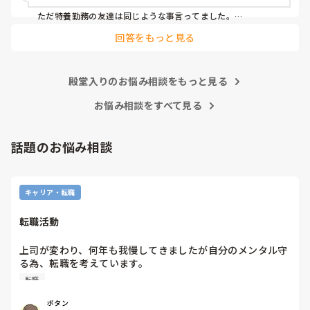
食事介助も急いで食べさせたら誤嚥性肺炎の危険があるし、
移乗介助も世間一般的にやってはいけないことも安全のため
ただ特養勤務の友達は同じような事言ってました。

ならいいよとか、例えば利用者様の足の間に職員の足を入れ
回答をもっと見る
早めに行って、仕事回さないと終えれないって話してました。

て移乗するとか、

先日も先輩が意思疎通のできない利用者様に食事介助してま
あとは単純にそのユニットのやり方によるんじゃないでしょう
したが、スプーンてんこ盛りに入れて無理やり口に運んでい
か？

ました。私は側で見ていて、利用者様の表情が嫌がっている
殿堂入りのお悩み相談をもっと見る
のがわかりました。

慣れてきたら 一日の流れがわかるようになり、利用者さんとも
上手く出来るようになれば

お悩み相談をすべて見る
でもまだ入社して日が浅いので何も言えず、ここに入社した
オムツ交換1つ手早くなると思います。

のは間違ったのかなと思いました。

で、その先輩が食べ終わらせたのは、食べ始めて8分です。
なんと言うか身体介助って、体で覚えてる動作なので場馴れす
話題のお悩み相談
早すぎませんか？

れば楽になるように思います。

いつも指導してくださる時は、立派なこと、正しいことを教
ただその配属先のユニットに、新人を育てる余裕があるかない
えて下さっていたので、悩んでいます。

か によっても違いますよね💦

ゆったりのんびりしている人には特養は向いてないのでしょ
キャリア・転職
うか？
教育がちゃんとしてないユニットは、結局新人さんがパワハラ
っぽい圧に耐えられなくて辞めると言う感じに思います。

転職活動
余談ですが、私はスピード重視しすぎる機械的な介護現場が苦
手で……

上司が変わり、何年も我慢してきましたが自分のメンタル守
結局特養はなんとなく、そういった話耳にするので挑戦できず
る為、転職を考えています。

です（._.）
納得できる仕事に出会うまでの間

転職
①今の所で我慢する

②系列の他職場に移動する

ボタン