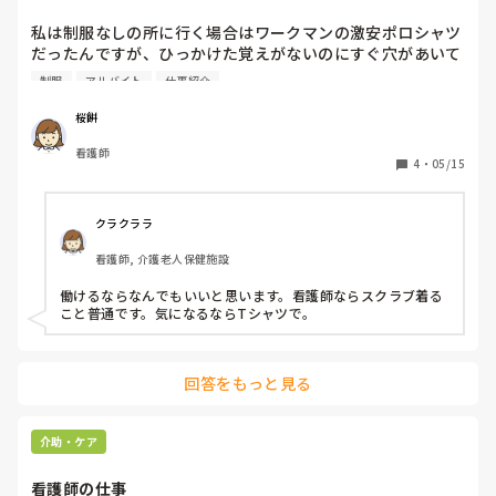
したまま現場任せにするのはリスクがあるので、しっかり指示
書や手順を明確にしておくことが大事だと思います。
私は制服なしの所に行く場合はワークマンの激安ポロシャツ
だったんですが、ひっかけた覚えがないのにすぐ穴があいて
いてコスパ悪いなと思い始めました。

制服
アルバイト
仕事紹介
前の会社でもらったゴルフ用のまあまあお高いポロシャツが
良くてヘビロテしてるんですが自分で買える金額ではな
桜餅
く…。

看護師
4
・
05/15
ジャージ素材のスクラブが気になってるんですが、単発バイ
トで介護施設が多いので、介護施設でスクラブって浮きます
か？

クラクララ
また、看護師アピールしてるみたいに思われたりしますか？

看護師, 介護老人保健施設
准看護師ですが全然気にせず介護の求人に応募したりしま
す。

働けるならなんでもいいと思います。看護師ならスクラブ着る
こと普通です。気になるならTシャツで。
単発の皆さんポロシャツですらなく普通のTシャツで来たり
してるのでキメすぎというか気合い入りすぎみたいな奴にな
っちゃいますかね…。

回答をもっと見る
アドバイスください！
介助・ケア
看護師の仕事