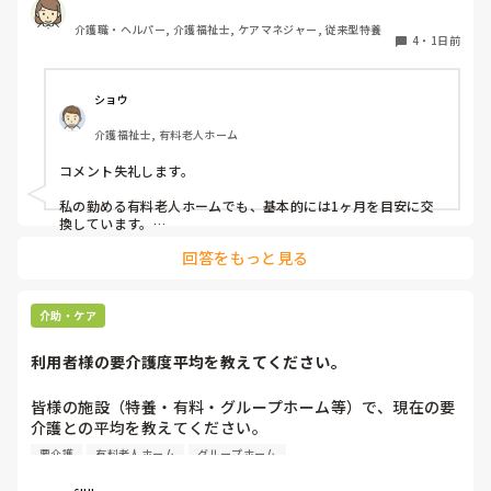
介護職・ヘルパー, 介護福祉士, ケアマネジャー, 従来型特養
4
・
1日前
ショウ
介護福祉士, 有料老人ホーム
コメント失礼します。

私の勤める有料老人ホームでも、基本的には1ヶ月を目安に交
換しています。

ただ、施設柄お元気な方も多く、ある程度自立されている方に
回答をもっと見る
関してはご本人のペースにお任せしています。

また、中には経済的な理由で頻繁な購入が難しい方もいらっし
ゃるため、状態を見つつ交換間隔を少し長めにするなど、個別
介助・ケア
の事情に合わせて柔軟に対応しています。

利用者様の要介護度平均を教えてください。
他の施設での対応も気になりますね。参考になれば幸いです。
皆様の施設（特養・有料・グループホーム等）で、現在の要
介護との平均を教えてください。

要介護
有料老人ホーム
グループホーム
できましたら、規模を添えて頂ければありがたいです。
suu