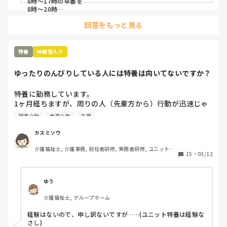
8時〜17時の早番を

8時〜20時

22時〜8時のショート夜勤を

回答をもっと見る
20時〜9時半や10時…

日勤と遅番を1人の人間が通しでやっていることになりますよ
ね。

どうしてこんな発想ができるんでしょうね。

特養
👑殿堂入り
そこも特養ユニット型ですが、ほぼ新規の職員の採用はなく、
入ったとしても1年以内に辞めています。

ゆったりのんびりしている人には特養は向いてないですか？
残業代が入るから良いという人もいますが、12時間以上の拘束
となり、かなりしんどいのではないでしょうか。
特養に勤務しています。

1ヶ月経ちますが、周りの人（先輩方から）行動が迅速じゃ
ない、ゆったりしている、のんびりしていると言われます。

排泄介助
食事介助
先輩
早出で、7時に起床介助、ほぼ全員介助の食事介助、口腔ケ
ア、入浴の方のバイタル測定、9時までに終わらせて臥床さ
カスミソウ
せる。入浴の方はフロアに待機、それが終わったら記録（手
介護福祉士, 介護事務, 初任者研修, 実務者研修, ユニット型
書き）を10時までに終わらせて隣のユニットに行って陰部洗
15
・
03/12
特養
浄、目が回るくらい忙しいです。トイレにも行けない。

リーダーからは、〇〇さんは丁寧にやるから時間がかかるの
よと言われました。

ゆう
私たちが相手にしているのは物ではなく人間です。

介護福祉士, グループホーム
何時までにこれやってあれやってって言われても私は機械じ
ゃないんだからできるわけないじゃないですか？

経験はないので、申し訳ないですが……(ユニット特養は経験な
オムツ交換も時間がかかりすぎと言われます。

さし)
