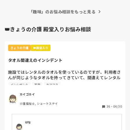
「趣味」のお悩み相談をもっと見る
👑きょうの介護 殿堂入りお悩み相談
きょうの介護
👑殿堂入り
タオル間違えのインシデント
施設ではレンタルのタオルを使っているのですが、利用者さ
んが同じようなタオルを持ってきていて、間違えてレンタル
業者に出してしまいました。

インシデント
家族
ケアマネ
本人と家族とケアマネとレンタル業者に謝罪して、インシデ
カイゴカイ
ントを書きましたが、対策って何？
介護福祉士, ショートステイ
36
・
04/30
はな