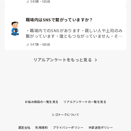
540
票・
5日前
職場内はSNSで繋がっていますか？
・
職場内でのSNSがあります
・
親しい人や上司のみ
繋がっています
・
誰ともつながっていません
・
その
他（コメントで教えてください）
547
票・
6日前
リアルアンケートをもっと見る
お悩み相談の一覧を見る
リアルアンケートの一覧を見る
シゴトークについて
運営会社
利用規約
プライバシーポリシー
外部送信ポリシー