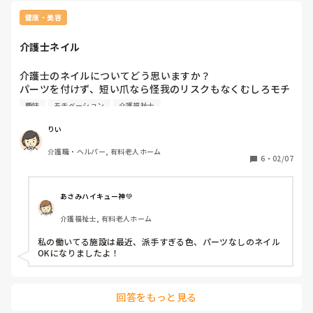
ライブの日にちも平日があれば宿泊代も安価になるのでその分
美味しい食べ物で癒されます♡
健康・美容
介護士ネイル
介護士のネイルについてどう思いますか？

パーツを付けず、短い爪なら怪我のリスクもなくむしろモチ
ベーションになったり、若い介護士を増やすきっかけにもな
趣味
モチベーション
介護福祉士
るかなと思ったのですが、甘いでしょうか？
りい
介護職・ヘルパー, 有料老人ホーム
6
・
02/07
あさみハイキュー神💚
介護福祉士, 有料老人ホーム
私の働いてる施設は最近、派手すぎる色、パーツなしのネイル
OKになりましたよ！
回答をもっと見る