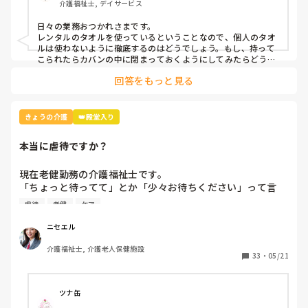
介護福祉士, デイサービス
日々の業務おつかれさまです。

レンタルのタオルを使っているということなので、個人のタオ
ルは使わないように徹底するのはどうでしょう。もし、持って
こられたらカバンの中に閉まっておくようにしてみたらどうで
回答をもっと見る
きょうの介護
👑殿堂入り
本当に虐待ですか？
現在老健勤務の介護福祉士です。

「ちょっと待ってて」とか「少々お待ちください」って言
葉、よく使いませんか？私の施設ではこの言葉は「利用者本
虐待
老健
ケア
意ではない」という理由で不適切ケア扱いになりました。

つまり虐待と同じ枠組みです。

ニセエル
そんなに悪い言葉ですか？むしろ必要な言葉だと思うのです
介護福祉士, 介護老人保健施設
がいかがでしょう？
33
・
05/21
ツナ缶