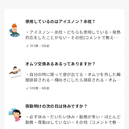
確かに、オムツは利用者自身ではできないので、リハビリの評
価として疑問に思いますが、側臥位になったり、ベッド柵を持
つ、中には仰臥位でブリッヂでお尻を上げてくれるなどの動き
を評価する事はできるのかなと。マッサージやってるならつい
使用しているのはアイスノン？氷枕？
でにオムツ交換してって事なのでしょうか？

「私はオムツ交換やりません！」で突っぱねると、チームワー
・
アイスノン
・
氷枕
・
どちらも使用している
・
発熱
クを乱すと捉えられると残念なので、せめてトイレやPトイレ
対応をしたことがない
・
その他(コメントで教えて
の介助を手伝う事ですかね？

ください)
捕まり立ちや、座る動作と同じなのでリハの評価に繋がるか
355
票・
3日前
と。

点数も取れるでしょうし、声かけしてリハ中のトイレ誘導が良
いのではないでしょうか？

オムツ交換あるあるってありますか？
オムツ交換はサ高住なら身体扱いではないんですかね？それな
・
自分の時に限って便が出てる
・
オムツを外した瞬
ら人員は確保されているはずですので、トイレ誘導をする方が
間排尿される
・
横向きにしたら排尿される
・
オムツ
効率的なのではないですかね？
のテープがよくちぎれている
・
パットにたっぷり収
508
票・
4日前
まっていると快感
・
その他（コメントで教えてくだ
さい）
夜勤明けの次の日は休みですか？
・
必ず休み
・
だいたい休み
・
勤務が多い
・
ほとんど
勤務
・
夜勤はしていない
・
その他（コメントで教え
てください）