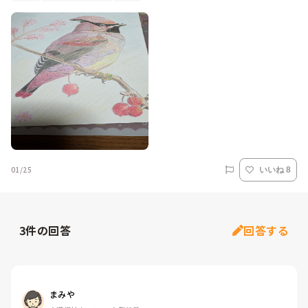
01/25
いいね 8
3
件の回答
回答する
まみや