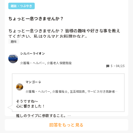
雑談・つぶやき
ちょっと一息つきませんか？
ちょっと一息つきませんか？ 皆様の趣味や好きな事を教え
てください、私はクルマとお料理かなと。
趣味
シルバーライオン
介護職・ヘルパー, 介護老人保健施設
5
・
04/25
マンゴー🥭
介護職・ヘルパー, 介護福祉士, 生活相談員, サービス付き高齢者向
け住宅, ショートステイ, デイサービス, デイケア・通所リハ, 介護事
務, 送迎ドライバー, 初任者研修, 実務者研修
そうですね〜

心に響きました！

推しのライブに参歌すること。

参歌しながら旅をすること。

回答をもっと見る
愛犬がいるので遠征は年に一度です。
