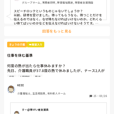
グループホーム, 実務者研修, 障害福祉関連, 障害者支援施設
スピーチロックというものじゃないでしょうか？

以前、研修を受けました。待ってもらうなら、待つことだけを
伝えるのではなく、なぜ待たなければいけないのか、どれくら
い待てばいいのかなどを伝えなければいけないそうです。

例えば、「今、〜さんのお手伝いしてるから終わったら行きま
回答をもっと見る
すね」とか。

忙しくて難しいときもありますけどね。
きょうの介護
👑殿堂入り
仕事を休む基準
何度の熱が出たら仕事休みますか？

先日、介護職員が37.8度の熱で休みましたが、ナース2人が
「37.8度くらいで休む？私なら休まない。甘えよね」等、会
病気
人間関係
職場
話しているのが聞こえました。正直、私なら休みます。(平
熱が低く微熱でもしんどいので)

KEEE
皆さんの意見が聞きたいです。
介護福祉士, 生活相談員, 有料老人ホーム
25
・
03/26
すー@障がい者支援員