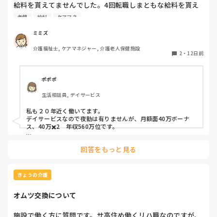
給料を貰えてませんでした。4回転職しまともな給料を貰え
るようになりました。

老健
給料
ケアマネ
①病院勤務

介福の資格とり新卒なのにわかるの前提でかなりのパワハラ
ミミズ
職場で1年で退職。年収210万でした。

介護福祉士, ケアマネジャー, 介護老人保健施設
②特養

2
・
12日前
休みでもボランティアで出てこい。休憩なし。月6回あれば
いい方。1年しないで退職したので推定年収150万

③老健

ポポポ
ケアマネ兼務で18年近く頑張りましたが業績悪化で給料50
生活相談員, デイサービス
万近くダウンし退職。最後年収400万でした。18年間サービ
ス残業

私も２０年近く働いてます。

④老健

デイサービスなので夜勤は有りませんが、月額面40万ボーナ
ケアマネ業務なしで前の職場とやる事はそこまで変わりませ
ス、40万✖️2　年収560万位です。

んが、年収530万になりました。

転職は１回です。
転機もありここまで給料上げれました。モチベも全く違いま
回答をもっと見る
すね。
きょうの介護
オムツ交換について
施設で働く方に質問です。サ高住め働くリハ職なのですが、