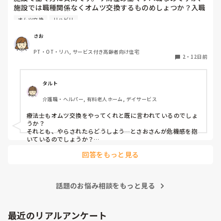
施設では職種関係なくオムツ交換するものめしょつか？入職
した当初は、オムツ交換をヘルパーさんにお願いしていまし
オムツ交換
リハビリ
た。オムツ交換はリハビリの仕事じゃないと言われています
が、今は、状況的に誰もいないとやらざるおえない状況で
さお
PT・OT・リハ, サービス付き高齢者向け住宅
2
・
12日前
タルト
介護職・ヘルパー, 有料老人ホーム, デイサービス
療法士もオムツ交換をやってくれと既に言われているのでしょ
うか？

それとも、やらされたらどうしよう…とさおさんが危機感を抱
いているのでしょうか？

回答をもっと見る
当方回復期に勤めております。人手不足ではなく、療法士もや
れとのお達しがあり、面接時では聞いておらず、入職後に命令
されたのが納得できずに退職した療法士もいます。

話題のお悩み相談をもっと見る
その辞めた人は不潔がイヤでオムツ交換はリハの仕事じゃない
と…他の療法士はSTも含めて全員やっていました。

他院のリハさんに相談すると、そんな事をするために国試取っ
たんじゃないから辞めて当然だと…

最近のリアルアンケート