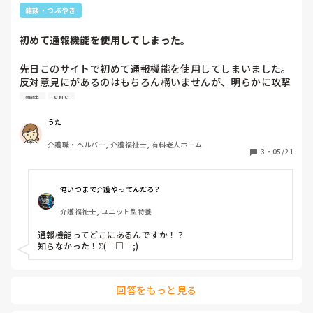
雑談・つぶやき
初めて通報機能を使用してしまった。
先日このサイトで初めて通報機能を使用してしまいました。

反対意見にがあるのはもちろん構いませんが、明らかに攻撃
的と捉えられる投稿が目立ち、他の方の質問で決めつけるよ
趣味
SNS
うな発言があり、我慢できず通報しました。

もちろん名前は出しませんが、多分このサイト常連の方はた
うた
ぶんこの人だろうと想像つく人です。

介護職・ヘルパー, 介護福祉士, 有料老人ホーム
改めて使い方、傷つかないような投稿を意識しながら皆さん
3
・
05/21
と意見交換していけたらと身が引き締まりました。
俺いつまで介護やってんだろ？
介護福祉士, ユニット型特養
通報機能ってどこにあるんですか！？

知らなかった！Σ(￣□￣;)
回答をもっと見る