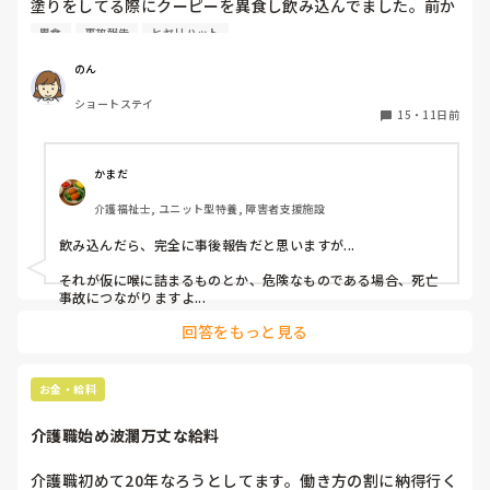
塗りをしてる際にクーピーを異食し飲み込んでました。前か
ら異食しそうな雰囲気はありました。

異食
事故報告
ヒヤリハット
私の職場では隠蔽するみたいに事故報告書には書かなくてい
い。なんならヒヤリも書かなくていいよ。と言われました。

のん
私は書いた方が後からなんかあったらダメだからと言いまし
ショートステイ
たがめんどくさいし見た感じ大丈夫そうだから！

15
・
11日前
と言われました。

皆さんの施設ではクーピーやティッシュ等の異食行為があっ
た際事故報告書に書きますか？

かまだ
それともヒヤリハットを書きますか？

介護福祉士, ユニット型特養, 障害者支援施設
ぜひ教えてください。
飲み込んだら、完全に事後報告だと思いますが...

それが仮に喉に詰まるものとか、危険なものである場合、死亡
事故につながりますよ...
回答をもっと見る
お金・給料
介護職始め波瀾万丈な給料
介護職初めて20年なろうとしてます。働き方の割に納得行く