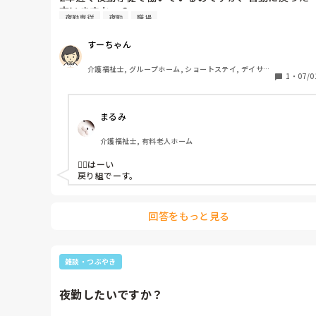
夜勤専従
夜勤
職場
すーちゃん
介護福祉士, グループホーム, ショートステイ, デイサー
1
・
07/0
ビス, 小規模多機能型居宅介護
まるみ
介護福祉士, 有料老人ホーム
🙋‍♀️はーい

戻り組でーす。
回答をもっと見る
雑談・つぶやき
夜勤したいですか？