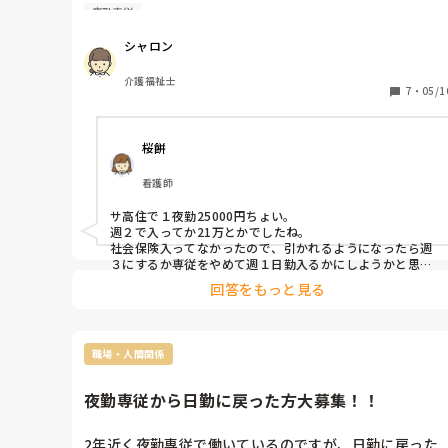
夜勤専従
らいでしょうか？ちなみに弊社は28000円位です。やる
べきか否か…迷っています。宜しくお願いします。
シャロン
介護福祉士
7
・
05/1
桜餅
看護師
サ高住で１夜勤25000円ちょい。

週２で入ってか21万とかでしたね。

社会保険入ってなかったので、引かれるようになったら週
３にするか専従をやめて週１日勤入るかにしようかと思っ
てました。

回答をもっと見る
28000円ならうちの地域では珍しいくらい高いので私なら
とりあえずやりますね(笑)
職場・人間関係
夜勤専従から日勤に戻った方大募集！！
2年近く夜勤専従で働いているのですが、日勤に戻った