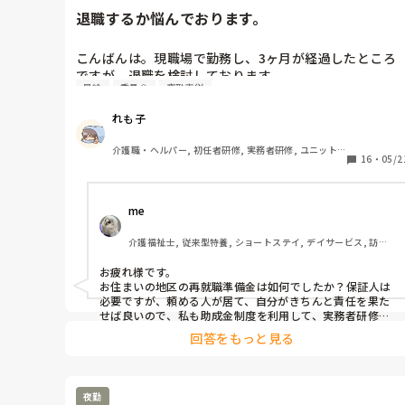
退職するか悩んでおります。
こんばんは。現職場で勤務し、3ヶ月が経過したところ
ですが、退職を検討しております。

昇給
委員会
夜勤専従
【私の現状】

れも子
★初任者研修取得済み。実務者研修・介護福祉士はこれ
から取得予定。

介護職・ヘルパー, 初任者研修, 実務者研修, ユニット
（※実務経験3年は、前の職場で既にクリアしておりま
16
・
05/2
型特養
す）

me 
★時給1,200円×週4勤務

（※手取り14万円ほど）

介護福祉士, 従来型特養, ショートステイ, デイサービス, 訪問
介護, ユニット型特養
【現職場のメリット】

お疲れ様です。

★介護職同士（同ユニットの人達）は比較的仲良く、相
お住まいの地区の再就職準備金は如何でしたか？保証人は
談に乗ってくれる先輩もいる。

必要ですが、頼める人が居て、自分がきちんと責任を果た
せば良いので、私も助成金制度を利用して、実務者研修を
受講しました。県内で２年以上勤務の縛りが、春に目出た
★男性利用者は男性職員が介助する

回答をもっと見る
く解除された所です。

★仕事内容への不満はない

私自身、派遣の経験はありませんが、勤務期間の縛りがあ
（一般的な特養の介護業務であり、レクはなく、排泄介
るので、辛い面もあると思います。実務者研修も、色々な
夜勤
助多めであり、これまでの経験は活かせている為、私に
所で行われています。派遣会社に資金を出して頂くと、２