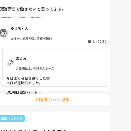
夜勤専従で働きたいと思ってます。

夜勤専従
派遣
正社員
夜勤専従で働いてる方、正社員なのか、派遣なのか

手取りいくらいくらいなのか、また、どこで見つけたの
ゆうちゃん
か、教えて頂けたら助かります。

介護老人保健施設, 実務者研修
ちょっとお金の話しで申し訳ありませんが、参考にした
2
・
09/30
いのでよろしくお願いします🙇‍♂️
まるみ
介護福祉士, 有料老人ホーム
今日まで夜勤専従でした😅

本日が退職日でした。

週1曜日固定パート

1夜勤25000円程

回答をもっと見る
ジョブメドレーでスカウト来ました。
雑談・つぶやき