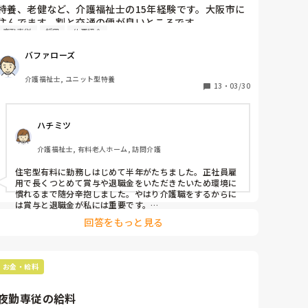
特養、老健など、介護福祉士の15年経験です。大阪市に
住んでます。割と交通の便が良いところです。

夜勤専従
採用
仕事紹介
ハローワークから、正社員で応募した社会福祉法人、不
バファローズ
採用でした。ジョブメドレーで、住宅型有料のスカウト
メールが、よくきますが、あまり気がのりません。

介護福祉士, ユニット型特養
今月で、住宅型有料、職場環境合わなくて半年でやめま
13
・
03/30
す。

ややこしくて、業務が慣れなくて合いません。

ハチミツ
求人サイト見ても、賞与2ヶ月やなかったり正社員は、
割に合わない気がしてます。

介護福祉士, 有料老人ホーム, 訪問介護
夜勤専従もありますが、なかなか踏み込めず応募できて
住宅型有料に勤務しはじめて半年がたちました。正社員雇
いません。

用で長くつとめて賞与や退職金をいただきたいため環境に
慣れるまで随分辛抱しました。やはり介護職をするからに
決まるまで、カイテクで、働きますが、早く決めないと
は賞与と退職金が私には重要です。

正社員として長く勤めるほうが私の理想です。
と焦ってます。

回答をもっと見る
4月からバンバン面接いくしかなさそうですが、パート
から応募して正社員目指すのか?夜勤専従なのか?

どちらがいいのでしょうか?

お金・給料
夜勤専従の給料