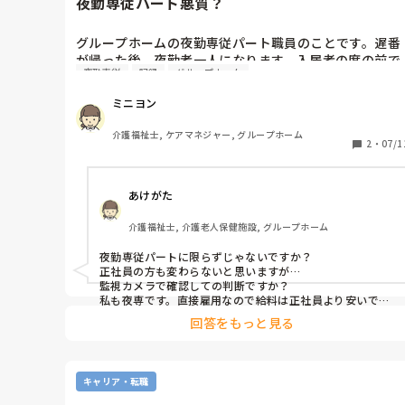
夜勤専従パート悪質？
夜勤明けが休み感覚で次の日が仕事でも充分活動する時間
があるから夜遊びを覚えて散財してる

ニュースとかがリアルタイムで入らないから世間から取り
グループホームの夜勤専従パート職員のことです。遅番
残されてる

が帰った後、夜勤者一人になります。入居者の席の前で
日中常に車があるから近所からニート扱いされる

夜勤専従
記録
グループホーム
食べたり、朝YouTube見ながらiPadに記録入力してた
若くてこの仕事だと社会不適合者扱いされるから人から一
り… これってありだと思いますか？
歩退かれる

ミニヨン
そもそもが不定休なうえに働く時間が時間なので友達と会
う時間が減る

介護福祉士, ケアマネジャー, グループホーム
何もない夜がそもそもない

2
・
07/1
こんな感じで捉えてます。

私も人間関係とか自分の作業の遅さに悩んで退職するパタ
あけがた
ーンばかりだったので、今がライフワークバランス的にも
働き方的にも合ってます！
介護福祉士, 介護老人保健施設, グループホーム
夜勤専従パートに限らずじゃないですか？

正社員の方も変わらないと思いますが…

監視カメラで確認しての判断ですか？

私も夜専です。直接雇用なので給料は正社員より安いで
す。

回答をもっと見る
2人夜勤なので正社員の方と一緒に夜勤してますが夜専に
介護丸投げしてコール対応しないタバコばかり吸いに行っ
て楽してますよ？

それは良いんですか？
キャリア・転職