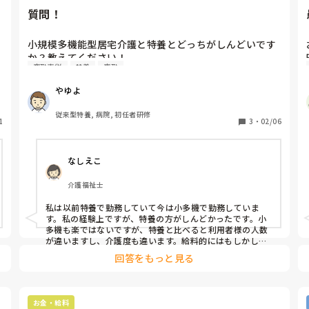
質問！
小規模多機能型居宅介護と特養とどっちがしんどいです
か？教えてください！

夜勤専従
特養
夜勤
今、自分は療養で夜勤専従しながらバイトで特養に行っ
てます！

やゆよ
バイトは、ショートなので時間短く療養は、ロングで
す！

従来型特養, 病院, 初任者研修
1
今、バイトをかえようか迷ってます！ロングバイト代が
3
・
02/06
多くて家近なんです！ショートは、ちょっと安いけど
(^_^;)車で往復しないといけない距離です！

なしえこ
凄く迷っています！

特養ショートは、コール多すぎて休憩できないんです！
介護福祉士
（泣）中々
私は以前特養で勤務していて今は小多機で勤務していま
す。私の経験上ですが、特養の方がしんどかったです。小
多機も楽ではないですが、特養と比べると利用者様の人数
が違いますし、介護度も違います。給料的にはもしかした
ら特養の方がいいかも知れませんね😊
回答をもっと見る
お金・給料