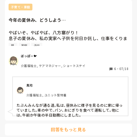
子育て・家庭
今年の夏休み、どうしよう…
やばいぞ、やばやば、八方塞がり！

息子の夏休み、私の実家へ子供を何日か託し、仕事をくりま
わそうと思っていたのに、両親が相次いで入院〜！

親 
家庭
子供
学童には断固行かない！と全面拒否の息子。

夫に「あのさ〜…」と話しかけたとたん「無理無理無理だか
ぼっぽー🐦
らー！」だって！一番腹が立つのはコレ！！

介護福祉士, ケアマネジャー, ショートステイ
6
・
07/18
しかし、どうしたって私が休むしかなさそうだ。

きっと、面倒だな、と思いつつ、職場の人はまたシフトを考
えてくれるでしょうが、本当に申し訳なさすぎる…。

真司
介護福祉士, ユニット型特養
息子は小学校3年生。

私が子供の頃は、夏休みに鍵っ子なんて沢山いたけどそれは
たぶんみんなが通る道｡私は､昼休みに様子を見るのに家に帰っ
昭和の話。

ていました｡車の中で､パン､おにぎりを食べて運転して｡他に
は､午前か午後の半日勤務にしました｡
みなさん、お子さんが小学生だった頃、お仕事されてました
か？
回答をもっと見る