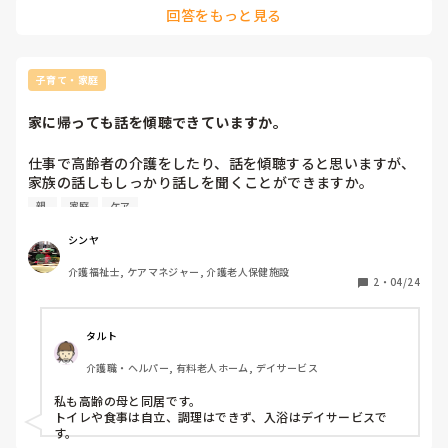
回答をもっと見る
超一般的な介護に携わる者の考え方として…親子なので、「家
で住みたいのなら、通所に行って頭と身体を保って、あと一
つ、私の休日をちょうだい、月に２、３回はホテルじゃないけ
ど泊まりに行って、それ以外は家で今までどおり暮らそうや」
…つまり、通所＋ショートステイ、これをハッキリ伝える、そ
子育て・家庭
して慣れて貰い入所系でも良いように年の為持っていかない
と、先を考えると方法がなくなる、共倒れ（心身）にでもなる
家に帰っても話を傾聴できていますか。
と困るでしょう…
仕事で高齢者の介護をしたり、話を傾聴すると思いますが、
家族の話しもしっかり話しを聞くことができますか。

仕事で疲れて帰ってきてから家に帰った時に、認知症になり
親 
家庭
ケア
かけている隣りの家族のヘンテコな話しを聞いたり、同じ話
を繰り返し聞かされるとウンザリしていました。怒ってしま
シンヤ
うようなことも多々ありました。

介護福祉士, ケアマネジャー, 介護老人保健施設
2
・
04/24
最近はようやく慣れてきたのと、感情をこちらがコントロー
ルして話さないと家族の認知症が悪化してしまうと思い、怒
らないように心掛けています。それとできているところをほ
タルト
めるようにしています。疲れているとまたその話しか。と思
介護職・ヘルパー, 有料老人ホーム, デイサービス
って声を荒げることもありますが、かなり気をつけて接して
います。

私も高齢の母と同居です。

トイレや食事は自立、調理はできず、入浴はデイサービスで
やっぱり他人と家族ではこちらの思いが違うので難しさを感
す。

じています。ストレスが溜まることもありますが、デイサー