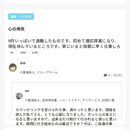
父が亡くなり、死生観について話しておけば良かったと思うと
ころがあるので、気持ちを聞いてみたいと思っているところで
雑談・つぶやき
心の病気 
9月いっぱいで退職したものです。初めて適応障害になり、
現在休んでいるところです。家にいると母親に早く仕事しろ
と、うるさく言われております。先月に母親と妹と旅行に行
親 
退職
転職
きその食事代など立て替え貰いました。そのため早くそのお
金を返して欲しいと母親からお金の話や仕事の話になるとそ
みみ
の話になります。

介護福祉士, グループホーム
こっちも働きたい気持ちは山々ですが、辞めて1週間程しか
6
・
10/03
経ちません。もう疲れました。

ここで話す話じゃないだと思いますが、母親と話すのが疲れ
ます。家を出ていきたいですが、そんなお金もないため結局
me 
実家にいるしかありません。

介護福祉士, 従来型特養, ショートステイ, デイサービス, 訪問介護, 
結局心の病気は本人がなってみないと誰にも理解されないだ
ユニット型特養
なって思いました。正直しんどいです。きえてなくなりたい
カウンセリングを受けられた事、良かったと思います。投稿を
です。また、前職にいた利用者からの虐め、悪口が時々フラ
読んだ私でさえ、とても心配になりました。きっと心の支えに
ッシュバックし、動悸や苦しくなります。

なると思いますので、出来るだけ続けて行かれると良いと思い
精神科にも通っており、初めてカウセリングを受けました。
ます。病院に行き始めたのは最近ですか？今は、ご自身の事を
1番に考えられて、良いと思います。他の方の事は、後にしま
その際号泣してしまい、自分はこんなにも疲れてるんだと初