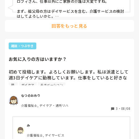
ロフィさん、仕事以外にご家族の介護は大変ですね。

朝は病院などの対応のヘルプ

◒の病院で母もいない時は◓の昼食の対応などします

まず、祖父母の方はデイサービスを含む、介護サービスの検討
休みはほぼ家で介護のヘルプです

はしてよろしいかと。

特に母方の祖父母の方は施設の検討をしても良いかもしれませ
回答をもっと見る
んね。

1人で出かけれる日は月に1回できればレアケースです

=(まぁ金欠だからそう出かけれんのですがね…

お父さまも麻痺等あれば、リハビリ型デイサービスの利用がよ
     (￣▽￣;)ﾊﾊ……)

いかもしれませんね。

雑談・つぶやき
私以外の孫たちも手伝ってはくれず、

まずは、日中だけでもお母さまが息つける時間を確保できれば
良いのですが。

自由に好きに生きてる感じです

お気に入りの方はいますか？
デイサービスの費用は年金で賄えませんか？

母もストレスかなり溜まってきている状態…

施設であれば、親類で足りないところを折半など、話し合って
初めて投稿します。よろしくお願いします。私は派遣として
ケアマネは〇達が何かあれば病院に連れていく事に

みてはいかがでしょうか？

週3日デイケアに勤務しています。仕事をしていると好きな
「すぐ病院に連れてくとか、甘やかしてる」とか

利用者さん、苦手な利用者さんっていると思うのですが。私
親 
デイケア
モチベーション
「甘やかすから歩けなくなるんだよ」とかいいます

は小さい時に母を亡くしたので自分にとって感じのいい利用
者さんがお母さんのような気がしてついついその人のそばに
なつのおわり
なんか疲れました…

行ってしまいます。トイレ介助はその人を優先するし隣に座
母の方が疲れてるってのに、自分ダメですね…

介護福祉士, デイケア・通所リハ
って話したりします。皆さんはそういうお気に入りの方はい
3
・
08/08
介護職なのに…
ますか？(本当はそんな事しちゃダメなんですよねー)
み
介護福祉士, デイサービス