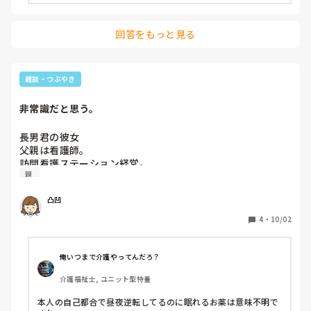
回答をもっと見る
雑談・つぶやき
非常識だと思う。
長男君の彼女

父親は看護師。

訪問看護ステーション経営。

親 
船所有。

UR賃貸に住んでいる。

凸凹
大学生の長男、夜遊び（夜更かし？）する事あり

4
・
10/02
昼夜逆転気味で

夜に寝付けなくなる事が度々ある。

俺いつまで介護やってんだろ？
それは、睡眠障害というより

介護福祉士, ユニット型特養
不摂生している生活が影響しているだけだと思う。

睡眠時間は取れてるから。普通に早寝早起きしたら解決す
本人の自己都合で昼夜逆転してるのに眠れるお薬は意味不明で
る。
