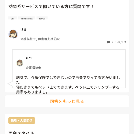
しいですね！
訪問系サービスで働いている方に質問です！

在宅介護を受けてる方で、髪を染めたいと言われて実際に出
親 
訪問看護
居宅
来た（自分たちの実行では無くても、在宅で家族が髪を染め
た等も）ケースはありますか？

はる
介護福祉士, 障害者支援施設
要介護4の母が髪を染めたいと話しているのですが、訪問理
2
・
04/19
美容が近くで利用できるところが無く、家族で協力して染め
てあげようと検討しています。

たつ
ベッド上は難しいかと思うのですが、リクライニング車椅子
介護福祉士
上で髪を染めることは可能でしょうか？

適した市販のカラー剤はあるでしょうか？

訪問で、介護保険ではできないので自費でやってる方がいまし
た

かなり難しいかとは思うのですが、もしそのような事例があ
寝たきりでもベッド上でできます、ベッド上でシャンプーする
れば教えていただきたいです。

用品もありますし。

リクライニングはやったことないですが、高さを合わせられれ
回答をもっと見る
ばできそうです

入浴はどうしてますか？
職場・人間関係
面会スタイル