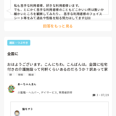
私も苦手な利用者様、好きな利用者様います。

でも、とにかく苦手な利用者様のこともどこかいい所は無いか
細かいところを観察してみたり、	苦手な利用者様のフェイス
シート等をみて過去や性格を知る努力はしてます🙌🏼
回答をもっと見る
雑談・つぶやき
全国に
おはようございます。こんにちわ。こんばんは。全国に社宅
付きの介護施設って何軒くらいあるのだろうか？訳あって家
を追い出されてしまったんですよね！
親 
家庭
職場
あーちゃんまん
介護職・ヘルパー, デイサービス, 実務者研修
3
・
07/29
猫モチ３