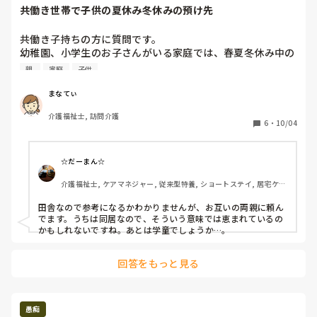
共働き世帯で子供の夏休み冬休みの預け先
共働き子持ちの方に質問です。

幼稚園、小学生のお子さんがいる家庭では、春夏冬休み中の
子供の預け先はどうされていますか？

親 
家庭
子供
親に頼りっぱなしなのも申し訳ないし、かといって毎日一時
保育を利用するのは高額すぎてパート代のほとんどを一時保
まなてぃ
育に充てることになりそうです。
介護福祉士, 訪問介護
6
・
10/04
☆だーまん☆
介護福祉士, ケアマネジャー, 従来型特養, ショートステイ, 居宅ケア
マネ
田舎なので参考になるかわかりませんが、お互いの両親に頼ん
でます。うちは同居なので、そういう意味では恵まれているの
かもしれないですね。あとは学童でしょうか…。
回答をもっと見る
愚痴