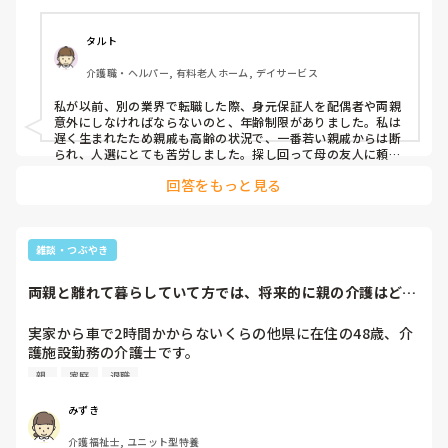
めようかなと言ってたり。

妹が居ますが、疎遠です。

この先、引っ越しや転職する時に父に頼みにいくのも億劫だ
タルト
し、父も叔父も年齢を重ねて仕事を辞めた時に、保証人の勤
介護職・ヘルパー, 有料老人ホーム, デイサービス
務先はなしになったりした際に、どうしようと悩んでます。

転職等で保証人が身近にいない、早くに親族を亡くした、疎
私が以前、別の業界で転職した際、身元保証人を配偶者や両親
意外にしなければならないのと、年齢制限がありました。私は
遅く生まれたため親戚も高齢の状況で、一番若い親戚からは断
られ、人選にとても苦労しました。探し回って母の友人に頼み
込みました。

回答をもっと見る
介護業界では、職員そのものも中高年だったり、厳しいことを
言っていたら人員確保ができないからか、配偶者や両親でも良
く、私は転職回数多いですが、いつも主人の名前にしておりま
す。

雑談・つぶやき
あまりにも候補者がいない場合は、職場に相談するのが一番手
っ取り早いですね。

両親と離れて暮らしていて方では、将来的に親の介護はどう
する予定ですか？
まあ、引越では仕方ないかもしれませんが、転職であれば、特
に横領、凶悪事件や背任行為等を行わない限りは身元保証人に
実家から車で2時間かからないくらの他県に在住の48歳、介
連絡が行く事はないと思うので、頼みやすい方がいれば良いで
護施設勤務の介護士です。

すね。

親 
家庭
退職
両親は健在で、母親は80歳、父親は75歳です。

転職のたびに、色々書類やコピーの提出があり、面倒だから転
実家は小学校が廃校になるようなへきちで、車が無ければ満
職はこれで最後にする！と思ってもなかなか…😅
みずき
足に買い物にも病院へも通院できません。

介護福祉士, ユニット型特養