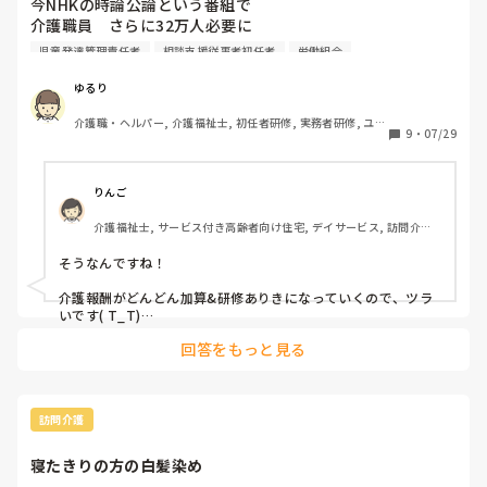
さくらさんのご両親、本当に幸せな方ですねー、、

今NHKの時論公論という番組で

素晴らしいです。

介護職員　さらに32万人必要に

これからも、心を伝えられて下さいね…
今こそ対策の強化を！っていうのやってたー👀

児童発達管理責任者
相談支援従事者初任者
労働組合
事業所でやれる事は限られる

ゆるり
介護職・ヘルパー, 介護福祉士, 初任者研修, 実務者研修, ユニ
国に求められること

9
・
07/29
ット型特養
賃金の低水準解消を

りんご
介護福祉士, サービス付き高齢者向け住宅, デイサービス, 訪問介護, 
国民が考えるべきこと

介護事務
そうなんですね！

負担を許容　考えることも必要とも言ってた！

介護報酬がどんどん加算&研修ありきになっていくので、ツラ
いです( T_T)

回答をもっと見る
仕事は増えるけど、改定のたびに基本単価は上がらなくて加算
取れないところは売上落ちていく→処遇改善は貰ってるけど、
事実上あまり給与上がらない。

処遇改善加算だけではなかなか賃金低水準の解消は難しい気が
訪問介護
します💦

寝たきりの方の白髪染め
コロナ禍のなか事業所も頑張っているので、国にも頑張って欲