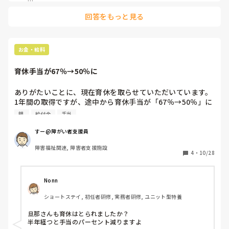
母は社交的でデイサービスが大好きで、他の利用者のあーだこ
ビスに行ってくれるようになり、良い方向になっているかな
回答をもっと見る
ーだをよく話します。

と思います。

元々同じ話を繰り返す傾向にあるのでやはりウンザリはします
同じように家族を家でもみている方はいますか。いたら気を
ね😅

つけて接していることがあったら教えて頂けるとありがたい
です。
私は話す事も認知や嚥下機能につながると思い、特にこの業界
お金・給料
の仕事をするようになってから邪険にしないようにはしてま
す。

育休手当が67％→50％に
シンヤさんは男性でしょうか？

お母様と向き合うのも、照れもあると思うのです。

ありがたいことに、現在育休を取らせていただいています。

お母様にキツくなってもお母様自身が慣れていたり、意外と気
1年間の取得ですが、途中から育休手当が「67％→50％」に
にしてないかもしれませんね。

減り、手取りが約10万円ほど下がりました。

親 
給付金
手当
私が通うスポーツクラブで夫婦で利用している方がいます。

正直、金銭的にはなかなか厳しい…

旦那さんは誰とも全く話さない、奥さんは誰彼構わず機関銃ト
すー@障がい者支援員
ーク、運動よりおしゃべりが長い方です。

でも、出産前に貯蓄しておいたおかげでなんとか乗り切れて
他の利用者から「よっぽど家で話してもらえない、話す人がい
障害福祉関連, 障害者支援施設
います。

4
・
10/28
ないからここであれだけおしゃべりなんだろうね」と…

改めて「備えって本当に大事だな」と実感しました。

やはり話す事って心身共に大切ですが、話を聞いてもらう人の
時間は奪っているとは思います。

とはいえ、子どもや妻とゆっくり過ごせる時間は今だけ。

シンヤさんも時間を奪われるのも辛いのかなと思います。

Nonn
収入は減っても、この期間はお金では買えない価値があるな
今は母の身体介助がないので、あまりに私自身が辛い時は母に
ショートステイ, 初任者研修, 実務者研修, ユニット型特養
と思います。

は自室で食事してもらい、私が1人になれる時間を作って適度
に距離を保っています。
旦那さんも育休はとられましたか？

同じように育休中の方、手当の変化や家計面で工夫している
半年経つと手当のパーセント減りますよ
ことありますか？