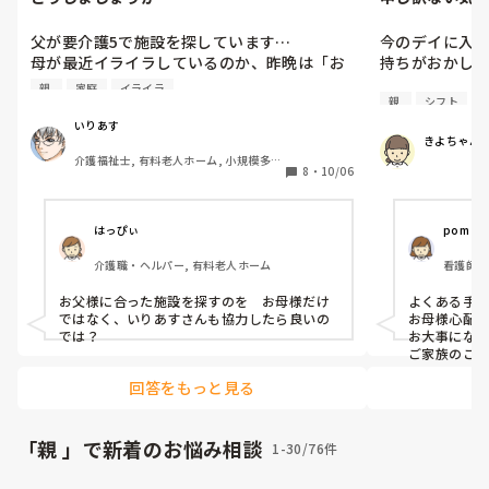
父が要介護5で施設を探しています…

今のデイに入
母が最近イライラしているのか、昨晩は「お
持ちがおかしく
父さんの年金があるから、あなたたちも生活
親 
家庭
イライラ
親 
シフト
できるから…」と言いました…

母親が白内障で
確かにそうだけど、なんか精神的に壊れてき
１回目が左目
いりあす
きよちゃん
ているのかなと思いました…

が、２週間後に
介護福祉士, 有料老人ホーム, 小規模多機
これからどうしたらいいのか、わからないで
無理を言って
8
・
10/06
能型居宅介護
す…
て貰ってます
ました。

家族は母親と私
はっぴぃ
pom
よくある手術
介護職・ヘルパー, 有料老人ホーム
看護師,
なにかあれば
お父様に合った施設を探すのを　お母様だけ
よくある手術
ではなく、いりあすさんも協力したら良いの
お母様心配です
では？
お大事になさ
ご家族のこ
ると思いま
回答をもっと見る
「親 」で新着のお悩み相談
1-30/76件