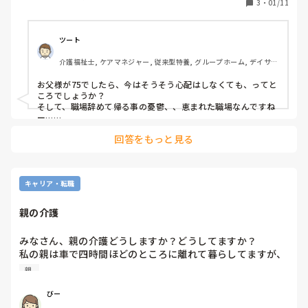
3
・
01/11
今の所、両親はそろって元気でいてくれていますが、いずれ
介護の問題も現実味を帯びてくると思います。

ツート
介護福祉士, ケアマネジャー, 従来型特養, グループホーム, デイサー
そうなった場合、今の住まい職場辞めて実家に帰らないとい
ビス
けないかと考えると憂鬱で仕方ありません、

お父様が75でしたら、今はそうそう心配はしなくても、ってと
ころでしょうか？

そして、職場辞めて帰る事の憂鬱、、恵まれた職場なんですね
既に親の介護に直面されている方や、親と離れて住んでい
ー…

私も何年も前に直面しました。

て、将来的に親の介護に直面する可能性がある方がいたら、
回答をもっと見る
さて、ご両親の病気、必要な健康管理、そして生活圏の店な
お話を聞かせて下さい。

ど、はいかがでしょうか…

地域で見ていく所もあります。まず思いましたのが、そんな土
地柄だからこそ、包括に話してみればいかがかな、と思いま
す。例えば服薬管理はどーか、料理、買い物の可否、ですね。

キャリア・転職
これから先は分からないながら、緊急時にはお二人とも電話し
て救急搬送したり、みずきさんに連絡できる方々ですか?

親の介護
でしたら、今は心配要らないですが。

将来、みずきさんの近くの施設に入所か、地元の福祉や配食を
使っていきたいのか、これはその時の心身状態からの判断でし
みなさん、親の介護どうしますか？どうしてますか？

ょう。勤務先に予め、そのような対応でお休み頂く事を伝えて
私の親は車で四時間ほどのところに離れて暮らしてますが、
おく事と、予防としてデイサービスなど（あれば）勧めたり、
最近様子がおかしいので介護するために帰ろうかと考えてま
親 
安否がどう対応できるか、１度包括に話しておく、それが先か
す。介護離職になるのかなぁ〜
な、と思います。

良い職場なら辞められない方が、今から先が長いわけですか
びー
ら、と思いますね、、