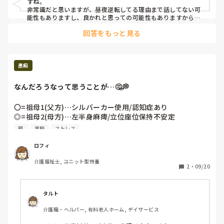
すね。

非常識だと思いますが、昼夜逆転してる理由まで話してない可
それをね、彼女のお父さんに言ったら…。

能性もありますし、良かれと思っての可能性もありますから、
一概に悪とも言いきれないかなとも思います。

睡眠薬を貰ったって…。

回答をもっと見る
受け入れにくいのは簡単に薬渡してくる親父なのか、ニートの
医師の処方もされていない薬

彼女なのかわからないけど、なんか大変ですね。
軽いものらしいけど…。

バイトで朝早く行かなきゃならない時に

愚痴
前夜服用してると。

風の時のパブロンとかと訳違うよ？？

なんだろうなって思うことが…🤔💭
本当の意味での睡眠障害では無いのに

簡単にそんなものを渡すって

〇=祖母1(父方)…シルバーカー使用/認知症あり

私の常識ではあり得ないんだけど！！

◎=祖母2(母方)…左半身麻痺/立位座位保持不安定

どう考えても

◓=祖父(母方)…認知症ほぼ確/記憶保持数秒/徘徊

親 
家庭
ストレス
あり得ないと思うんだけど。

◒=    父…脳梗塞経験あり/腎臓系の癌/物忘れあり

彼女は、ニート。

ロフィ
なんか、何か受け入れにくいんだけど…。

介護福祉士, ユニット型特養
主は母で、サポートは娘の自分です

2
・
09/20
親族らは「仕事してるから無理」

「曾孫の面倒あるし」

「家大変で(問題児ニート40代がいるから)」

タルト
と手伝ってはくれません…

介護職・ヘルパー, 有料老人ホーム, デイサービス
来てくれても忙しくなる時間には帰ってしまう

自分は午後のみの仕事(5時間)で働いてますが、
