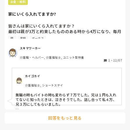
お金・給料
家にいくら入れてますか?
皆さんは家にいくら入れてますか？

最初は親が3万と約束したもののある時から4万になり、毎月
入れてます。

親 
家庭
ボーナス
スキマワーカー
介護職・ヘルパー, 介護福祉士, ユニット型特養
1
・
12/07
カイゴカイ
介護福祉士, ショートステイ
無職の時もバイトの時も変わらず７万でした。兄は１円も入れ
てないと知ったときは、泣きそうでした。話し合って私４万、
兄３万にしてもらいました。

今は家を出ています。
回答をもっと見る