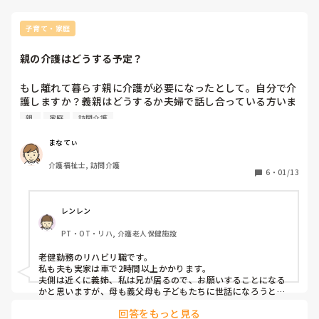
子育て・家庭
親の介護はどうする予定？
もし離れて暮らす親に介護が必要になったとして。自分で介
護しますか？義親はどうするか夫婦で話し合っている方いま
す？

親 
家庭
訪問介護
私は身内の介護をする必要があるなら、お手伝い程度にしか
関わりたくないなぁ。
まなてぃ
介護福祉士, 訪問介護
6
・
01/13
レンレン
PT・OT・リハ, 介護老人保健施設
老健勤務のリハビリ職です。

私も夫も実家は車で2時間以上かかります。

夫側は近くに義姉、私は兄が居るので、お願いすることになる
かと思いますが、母も義父母も子どもたちに世話になろうとは
思ってないようですので、施設や病院の手続きなどで手伝う程
回答をもっと見る
度なのかなと思っています。
