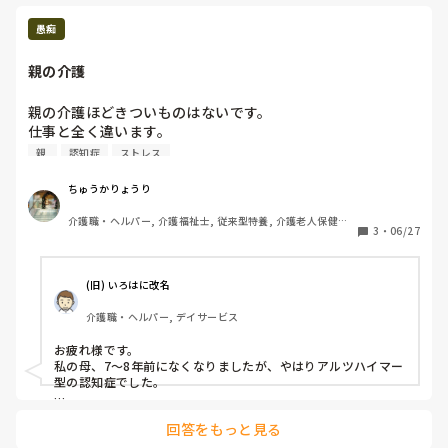
愚痴
親の介護
親の介護ほどきついものはないです。

仕事と全く違います。

ちなみに親はアルツハイマー型認知症、要介護1です
親 
認知症
ストレス
ちゅうかりょうり
介護職・ヘルパー, 介護福祉士, 従来型特養, 介護老人保健施
3
・
06/27
設, 初任者研修, 実務者研修
(旧) いろはに改名
介護職・ヘルパー, デイサービス
お疲れ様です。

私の母、7～8年前になくなりましたが、やはりアルツハイマー
型の認知症でした。

母の近くに住んでいましたが、父と仲が悪かったのでなかなか
回答をもっと見る
母のところに会いに行けず、みてあげることができませんでし
たが、介護1や介護2の頃は母の顔をよく見に行っていたので 