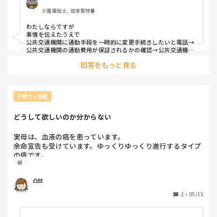
介護福祉士, 従来型特養
わたしならですが

事情を伝えたうえで

公共交通機関に通勤手段を一時的に変更手続きしたいと電話→
公共交通機関の通勤費用が保証されるかの確認→公共交通機関
での出勤可能時間内のシフト調整が可能かの確認を各部にお願
回答をもっと見る
いする

といったところでしょうか。
子育て・家庭
どうして欲しいのか分からない
実母は、血液の癌を患っています。

余命宣告も受けています。ゆっくりゆっくり進行するタイプ
の癌です。

親 
症状としては、極度の貧血状態になる事があり動けなくなっ
てしまいます。

凸凹
診断されてすぐの頃には、化学療法で入院をしました。

基本的に対処療法しかありません。完治しない癌です。

2
・
05/15
現在通院中。
