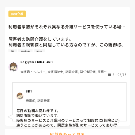
当時のことを思い出しました。

介護1や介護2のころのことを思い出すと、いつ家から出て行っ
訪問介護
ちゃうんだろうとか (実際、目を離した隙に何度が出ちゃった
ことありますけどね)病院に行ってここで待っててね。と言った
利用者家族がそれぞれ異なる介護サービスを使っている場合
のにいなくなっちゃったり…

の、事業所間の情...
しっかりしてるようで、しっかりしていない。そんな母を見て
障害者の訪問介護をしています。

きたので、ちゅうかりょうりさんも、今、大変なんだなと思い
利用者の親御様と同居している方なのですが、この親御様、
ながら読ませてもらいました。

高齢の方で高齢者用のうちとは異なるべつの訪問介護を利用
親 
障害者
家族
されています。

でも身内に見てもらうのが両親にとっては 一番幸せなのかもし
先日、親御様がリモコンの使い方を誤られていて(エアコン
れませんが、 あまり無理をせず、時には色々な介護施設を利用
Negiyama NIRATARO
しながら気分転換をして 頑張らず、楽しく親御さんの介護をし
のリモコンで照明を操作しようとしていた)、やや認知症の
てあげてください。
介護職・ヘルパー, 介護福祉士, 訪問介護, 初任者研修, 実務者
兆候を感じたのですが、こういった気づきって親御様が使わ
2
・
02/13
研修, 障害福祉関連
れている訪問介護事業所と共有するのが望ましいでしょう
か？

いちおう、私が働いている事業所の責任者の方には報告して
山口
おりますが、みなさんならこういう場合どうしますか？
看護師, 訪問看護
毎日の勤務お疲れ様です。

訪問看護で働いています。

障害用のサービスと介護用のサービスって制度的に(保険とか)
違うところがあるので、同居家族が別のサービスってあり得ま
すよね。

回答をもっと見る
私なら、別のサービス使っていてその事業所も知っているな