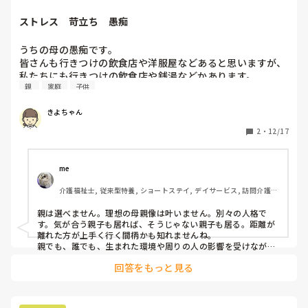
ストレス　苛立ち　愚痴
うちの母の愚痴です。

皆さんも行きつけの飲食店や洋服屋などあると思いますが、
私たちにも行きつけの飲食店や銭湯などかあります。

親 
家庭
子供
でも、うちの母はちょっとしたことで、喧嘩腰。おまけに、
娘の私が風邪でも体調が優れなくても、食事を作るにしても
きよちゃん
お手伝いもない。育ててもらったのは感謝しても、なぜこん
な母を持っちゃったのか、恥ずかしいしストレスだらけ。

2
・
12/17
家でゆっくり過ごしているより、仕事をずっとしていたい。
me 
介護福祉士, 従来型特養, ショートステイ, デイサービス, 訪問介護, 
ユニット型特養
親は選べません。理想の母親像は叶いません。別々の人格で
す。気が合う親子も居れば、そうじゃない親子も居る。距離が
離れた方が上手く行く間柄かも知れませんね。

親でも、誰でも、生まれた環境や周りの人の影響を受けなが
ら、育った結果なだけで、同じ理想を持って努力している訳で
回答をもっと見る
もないです。父親と母親に似ている所はあると思いますが、ど
の様に現れるのか、生まれてみないと分からないです。期待し
ないで、合う所だけで付き合って行くしかないですね。