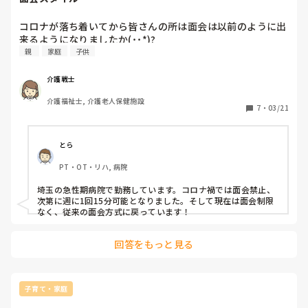
コロナが落ち着いてから皆さんの所は面会は以前のように出
来るようになりましたか(˙˙*)?
親 
家庭
子供
介護戦士
介護福祉士, 介護老人保健施設
7
・
03/21
とら
PT・OT・リハ, 病院
埼玉の急性期病院で勤務しています。コロナ禍では面会禁止、
次第に週に1回15分可能となりました。そして現在は面会制限
なく、従来の面会方式に戻っています！
回答をもっと見る
子育て・家庭