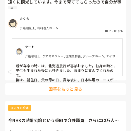
遠くに観光しています。今まで育ててもらったので自分が稼
るようです。

いだお金で独身のうちは色んな所に連れていきたいと思って
親 
います。

元々、夫婦仲も親子、兄弟間の関係もよくなく、ほぼ口を聞
さくら
きません。かろうじて、父と上2人がたまに連絡を取り合う
皆さんはどんな親孝行したか知りたいです。

程度。私たち兄弟が3人いますが、上2人が家を出ています。
介護福祉士, 有料老人ホーム
また親の立場でされて嬉しかったことがあれば教えて下さ
2
・
05/26
30代前半〜20代後半の兄弟です。

い。参考にします。
上2人は就労していますが、収入に余裕はありません。

ツート
介護福祉士, ケアマネジャー, 従来型特養, グループホーム, デイサー
ビス
親が存命の時には、北海道旅行が喜ばれました。独身の時と、
子供も生まれた後にも行きました、あまりに喜んでくれたの
で。

後は、誕生日、父の母の日、賞与後に、日本料理のコースが定
番化していました。

回答をもっと見る
喜寿には、家の（妻）お義父さんも参加してくれ、地元デパー
トでプレゼントもその場で渡して頂きましたよ〜※これは母の
みですが（父は76没でしたので）

…

今私は上の子がビールを買ってくれる事がありまして、500一
きょうの介護
本や、350ニ本なのですが、それが嬉しいですね。上は女の子
ですけど、酒が買える年になったのかー…と、心底嬉しいです
今NHKの時論公論という番組で介護職員　さらに32万人必
よ。

要に今こそ対策...