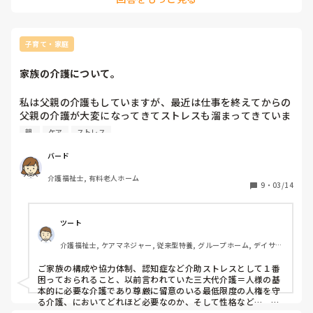
ら、報告します。

私がその事業所の担当者だったら、ありがたいと思うからで
す。

障害の利用者様にとってはキーパーソンになり得る重要人物
子育て・家庭
で、もし万が一にでも認知症の兆候なのだとしたら、利用者様
の今後にも関わってくるかと思います。

家族の介護について。
その人を取り巻く色んな人との情報共有がのちのち早期に動け
るきっかけとなり良かったと思えることもあるかもしれませ
ん。

私は父親の介護もしていますが、最近は仕事を終えてからの
勘違いであればそれはそれで良いですし、モヤっとする場合は
父親の介護が大変になってきてストレスも溜まってきていま
やっぱりこちらの気持ちとしても報告した方がスッキリすると
す。来週には父親は入院することになり、その間は少しは休
親 
ケア
ストレス
思います。
めるかと思いますが退院してからのことを思うと辛いです。
退院してからはケアマネジャーさんからの提案でディサービ
バード
ス行くことになると思いますが、父親はあまり気持ちが乗ら
介護福祉士, 有料老人ホーム
ないようです。父親は自宅で生活したいという思いがあるの
9
・
03/14
で私も父親の気持ちを尊重して施設の入所は考えていませ
ん。

分かりにくい文章ですが、このような状況でのストレスの対
ツート
処方法や解決法を教えてください。

介護福祉士, ケアマネジャー, 従来型特養, グループホーム, デイサー
よろしくお願いいたします。
ビス
ご家族の構成や協力体制、認知症など介助ストレスとして１番
困っておられること、以前言われていた三大代介護＝人様の基
本的に必要な介護であり尊厳に留意のいる最低限度の人権を守
る介護、においてどれほど必要なのか、そして性格など…　も
ちろん情報がありませんので、かなり回答は難しいですが…
