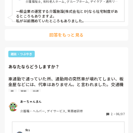
介護福祉士, 有料老人ホーム, グループホーム, デイケア・通所リハ, 
ユニット型特養
一般企業の運営する介護施設(株式会社とか)なら社宅制度があ
るところもありますよ。

私が以前務めていたところもありました。
回答をもっと見る
雑談・つぶやき
あなたならどうしますか？
車通勤で通っていた所、通勤用の突然車が壊れてしまい、板
金屋などには、代車はありません。と言われました。交通機
関は、一日五本しかないバスで最寄り駅まで約300円会社ま
親 
家庭
指導
でのバス300円往復1200円！かかります。修理がいつまでか
わからない！あと、自分の周囲の人も車を使ってたりして交
あーちゃんまん
通手段がなくなった！！その状況で、会社は何も助けはして
介護職・ヘルパー, デイサービス, 実務者研修
くれず、半月くらい休んでしまった！！どうしますか？

2
・
06/07
一応、自分は会社に伝えて置きましたが、足を探すべくなか
なか連絡取れなくて、指導という形になりました。
fes