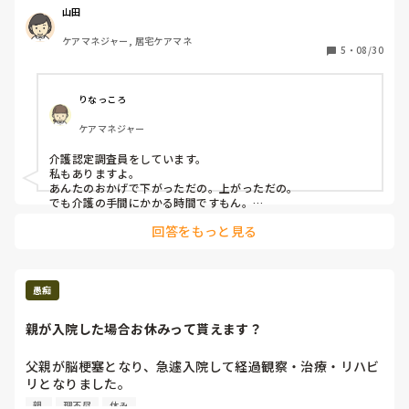
認定なのに、怒られた。

山田
とりあえず、マークシートと特記事項の提出の他に主治医か
ケアマネジャー, 居宅ケアマネ
らの意見書の内容も反映されることも説明したら、渋々納得
5
・
08/30
してくれた。　

娘にいちいち歯磨きや整容、着替えの指示を受けて手伝いも
してもらったりしてるのに、要介護1のままってのもねぇ…
りなっころ
老人性鬱なのか認知症なのかは専門医に任せるけれども、コ
ケアマネジャー
ロナ怖さに受診もさせないで自宅から一歩も外に出さない生
活を強要すれば、無気力にもなるでしょうよ。
介護認定調査員をしています。

私もありますよ。

あんたのおかげで下がっただの。上がっただの。

でも介護の手間にかかる時間ですもん。

あなたはしっかり仕事をしているので、もう一度調査してもら
回答をもっと見る
ったらどうですか？

それで同じ結果であれば何の文句もありませんよ。

頑張って下さいね。
愚痴
親が入院した場合お休みって貰えます？
父親が脳梗塞となり、急遽入院して経過観察・治療・リハビ
リとなりました。

母親も癌の術後で経過観察という中で、父親が生死の境を彷
親 
理不尽
休み