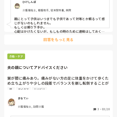
ひけしんぼ
そして、時々母からLINEで検査結果を聞いています。

介護福祉士, 看護助手, 従来型特養, 病院
だいたい、悪い検査結果の時だけLINEで報告があります。

親にとって子供はいつまでも子供であって対等とか頼るって感
いつも、事後報告で少し前も「実は、少し前動けなくなるく
じがないのもしれません。

らいに体調悪くなり買い物なども行けなくなっていた」と
もしくは頼り下手か。

LINE報告があり、私は「買い物や食事は、私のできる範囲で
心配はかけたくないが、もしもの時のために連絡はしておく…
お母様もお母様で悩んでいるのかもしれません。

サポートするから、言ってね」と伝えるも「今は大丈夫だか
回答をもっと見る
ら、余計な心配しないで」と返ってきます。

サポートとしては不安に対してどうして欲しいか？ではなく、
心配しないでというなら、なぜ体調悪かった事を後日言って
どうだっか？今はどうなのか、を聞いてはどうでしょう。「最
くるんだろうと最近思う事が多くて。

近はどう？」「輸血はどうだった？」「夕飯何食べた？」普段
の親子の会話をしているだけでも立派なサポートだと思いま
介助・ケア
先日も、検査の結果悪く貧血が進んでるから輸血対応になっ
す。

顔見に来た、より顔見せに来たの方が心配している感はないと
て今から輸血してきます。とLINE。

夫の親についてアドバイスください
思います。
夕飯を作って持っていくと伝えるも「心配しないで」と断ら
舅が膝に痛みあり。痛みがない方の足に体重をかけて歩くた
れる。

め立ち上がりや少しの段差でバランスを崩し転倒することが
年に数回あります。

親 
デイケア
リハビリ
どうして欲しいのか分からず困っています。

姑は座ったり立ったりするときに膝腰に痛みがありますが転
倒することはありません。軽度の認知症でアルツハイマーの
まなてぃ
素直になってくれたらと思うのですが…。

薬が処方されていますが飲めていないことが多いです。

介護福祉士, 訪問介護
室内の手すりは顔馴染みの大工さんにつけていただいたそう
3
・
03/20
大丈夫＝本当は助けて欲しい　のではないか？と思うんです
です。買い物は生協と近所のスーパーには自分たちで行ける
が…。
