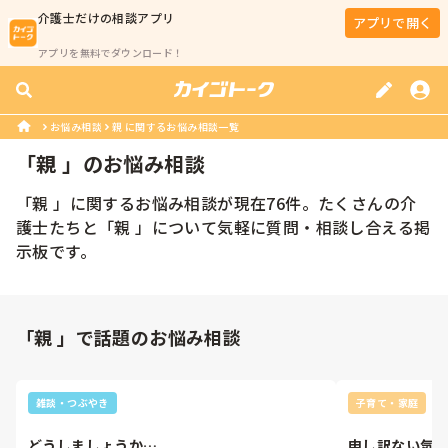
介護士
だけの相談アプリ
アプリで開く
アプリを無料でダウンロード！
お悩み相談
親 に関するお悩み相談一覧
「
親 
」のお悩み相談
「
親 
」に関するお悩み相談が現在
76
件。たくさんの
介
護士
たちと「
親 
」について気軽に質問・相談し合える掲
示板です。
「親 」で話題のお悩み相談
雑談・つぶやき
子育て・家庭
どうしましょうか…
申し訳ない気