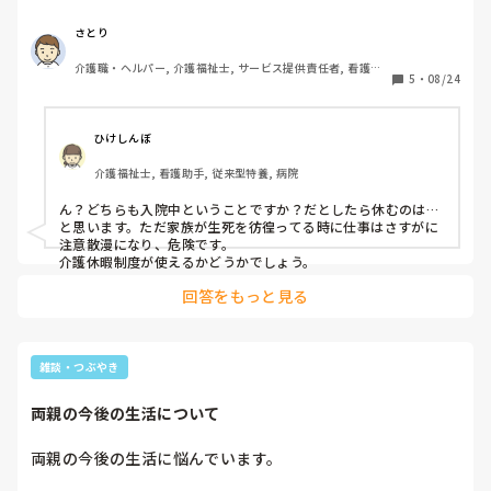
徨っている訳ではありませんが急変する可能性があった為事
情を話してお休みを頂きました。

さとり
後日上司から呼び出され、シフトに穴が空き他の人に迷惑が
介護職・ヘルパー, 介護福祉士, サービス提供責任者, 看護助
掛かるから休むなと注意されました。この上司は休む事は悪
5
・
08/24
手, 有料老人ホーム, 訪問介護, 社会福祉士
という人で、同僚に迷惑が掛かるから体調が悪くても休む
な、逆に体調が悪くなるとは自己管理が出来ていないと怒ら
れました。

ひけしんぼ
以前体調不良で休みを頂いたのですが、その事についても体
介護福祉士, 看護助手, 従来型特養, 病院
調不良になる程君は仕事していないよね、とも言われまし
た。また、それだけ休めば昇給なんて出来ないの分かるよ
ん？どちらも入院中ということですか？だとしたら休むのは…
ね、とも言われました。

と思います。ただ家族が生死を彷徨ってる時に仕事はさすがに
かなり凹むのと同時に怒りを覚えました。

注意散漫になり、危険です。

仕事の事も分かるのですが、このような親の病気でも仕事を
介護休暇制度が使えるかどうかでしょう。
休んではいけないのですか？

回答をもっと見る
親の病気よりも仕事を優先しろ的な事も言われ、その場は頷
きましたが、思い返せばかなり理不尽だとイライラしてしま
います。

職員の数がギリギリで回しているのは分かるのですが、実の
雑談・つぶやき
親の病気より仕事を優先させるのが当たり前なのでしょう
か？

両親の今後の生活について
自分は独身・一人っ子で、親は他に頼る人はいません。

この業界、人の親を大切にしているのに、自分の親は大切に
両親の今後の生活に悩んでいます。

するな、が普通なんですかね。そんな感じでは、仕事も集中
しづらいです。
