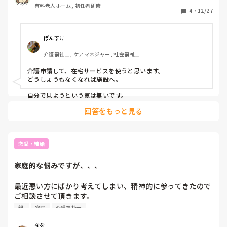
有料老人ホーム, 初任者研修
4
・
12/27
ぽんすけ
介護福祉士, ケアマネジャー, 社会福祉士
介護申請して、在宅サービスを使うと思います。

どうしょうもなくなれば施設へ。

自分で見ようという気は無いです。
回答をもっと見る
恋愛・結婚
家庭的な悩みですが、、、
最近悪い方にばかり考えてしまい、精神的に参ってきたので
ご相談させて頂きます。

親 
家庭
介護福祉士
年内に入籍予定です。

お相手のお義父様は逝去されており、お義母様だけかなり古
なな