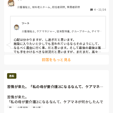
い老朽化した戸建てに住まわれています。

介護福祉士, 有料老人ホーム, 初任者研修, 実務者研修
現在もお一人で暮らしておられますが、田舎で大きな戸建て
4
・
11/16
に一人暮らし、、、今は良くても年齢を重ねると、お一人で
の暮らしは厳しくなるのではないかと、介護職の観点からも
思ってしまいます。

ツート
お義母様は認知症なし、ADL等も問題なしの70歳近い方で
介護福祉士, ケアマネジャー, 従来型特養, グループホーム, デイサー
す。

ビス
私の婚約者の他にもお子さんはいらっしゃいますが、私の職
心配は分かりますが、し過ぎだと思います。

種が介護ということもあり、みなさん内心期待しているんだ
施設に入りたいと少しでも言われているならそのようにして、
ろうなぁと思っております、、、さらに婚約者は長男です。
なるべく面会に行く事、だと思います。そして最後の最後は誰
古い考えの方だと、、、。

でも手をかけるべきな状況だと思いますが、まだまだ、高々70
歳程なら、大分先の話です。その間には子供さんもできるかも
回答をもっと見る
知れないですし、見ていてもらうなど、逆に御世話になる期間
お義母様との関係は良好で、お義母様は誰のお世話にもなら
もかなりだと思います。楽しい時には、楽しさだけを思えば良
ずに施設に入りたいと今は仰っていますが、、、。

い（それしかできない）と思います。
介護職でいろんなケースを見てきて、うまくいったパターン
の方が少ない（本人の意向通りに）事を知っているだけに不
愚痴
安です。

あと数年もしないうちに、私だけ老朽化の進んだ戸建ての方
苦情が来た。「私の母が要介護2になるなんて、ケアマネが
に移り住まないといけないのではないか、と悩んでおります
何かしたんでしょ...
（旦那は仕事柄家に帰る事が少ないです）。昔ならそれが当
苦情が来た。

たり前な時代もあったのでしょうが、、、。

「私の母が要介護2になるなんて、ケアマネが何かしたんで
しょ！」と、怒られた。

親 
介護保険
要介護
もし宜しければご意見などコメント下さると嬉しいです。
要介護1の人の介護保険更新書類を提出した結果の要介護2の