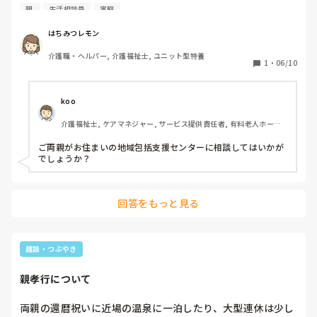
両親が定年前に仕事を辞めました。

親 
生活相談員
家庭
不思議なものです。
父は、6月に会社都合の枠で退職。持病で透析必須で、入退
院を繰り返しています。

はちみつレモン
母は、1月に辞めていたようで、そこからほぼ引きこもりの
介護職・ヘルパー, 介護福祉士, ユニット型特養
ような生活を送っていたようです。（5月ごろ発覚）

1
・
06/10
定年まで3年。年金支給開始まであと7年。早期受給の申請が
できることは把握していますが、、、

koo
介護福祉士, ケアマネジャー, サービス提供責任者, 有料老人ホーム, 
もともと金銭的な余裕がある家庭ではなく、お恥ずかしい話
サービス付き高齢者向け住宅, デイサービス, デイケア・通所リハ, 
となってしまうため、どこに相談したら良いのかもわから
訪問介護, ユニット型特養, 居宅ケアマネ, 障害福祉関連
ご両親がお住まいの地域包括支援センターに相談してはいかが
ず、、、

でしょうか？
親の面倒をみていく、ということに直面し、不安で押しつぶ
されそうです。

今後どうしたらよいのか困り果てております。

回答をもっと見る
カテ違いかと承知しておりますが、

経験談含め、ご意見を賜りたく思い、投稿しました。

雑談・つぶやき
親孝行について
持ち家で生活をしていますが、足の踏み場がないほどのゴミ
両親の還暦祝いに近場の温泉に一泊したり、大型連休は少し
屋敷状態です。残りのローンは、父の退職金でギリギリ賄え