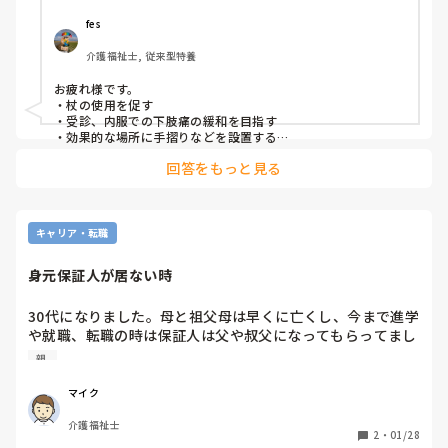
ので困ったことはないと言います。（室内の手すりもいらな
いと最初は揉めたぐらいで環境が変えたくない方達です）

fes
聞かずに直接行けば良いのか？

私としては舅だけでもリハビリをしたほうがよくないか？玄
本人の言う通りにするべきか悩みます。
介護福祉士, 従来型特養
関外の2段ほどの段差に手すりをレンタル出来れば怪我を防
げるのではないかと考えていますが皆さんはどう思われます
お疲れ様です。

か？
・杖の使用を促す

・受診、内服での下肢痛の緩和を目指す

・効果的な場所に手摺りなどを設置する

・リハビリなどで能力を維持する

回答をもっと見る
・(していなければ)要介護認定してもらう

キャリア・転職
身元保証人が居ない時
30代になりました。母と祖父母は早くに亡くし、今まで進学
や就職、転職の時は保証人は父や叔父になってもらってまし
た。

親 
一人暮らしをしており、引っ越しや転職の際に父に保証人を
頼む際に、いつもぶっきらぼうで面倒くさそうな感じで、頼
マイク
み辛いなと感じます。

介護福祉士
叔父も年齢を重ねており、持病もあり、そろそろ働くのは辞
2
・
01/28