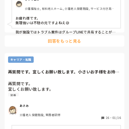
グループLINEで報告ですって言う内容は、報告する相手って
介護福祉士, 有料老人ホーム, 介護老人保健施設, サービス付き高齢
だれなんですか？全員に報告上げる必要ない。

者向け住宅, デイサービス, デイケア・通所リハ, 小規模多機能型居
宅介護
お疲れ様です。

無理強いは不穏の元ですよねえ😅

我が施設ではトラブル案件はグループLINEで共有することが多
いですね。利用者の現在状況を知ることで職員の対応や情報交
回答をもっと見る
換に役立っています。また新人さんに注意や適切な対応を教え
てくれる人もいると思うので…。今回の事で新人さんが凹まな
いことを願っています。😊
キャリア・転職
再質問です。宜しくお願い致します。小さいお子様をお持ち
の方早番はやられ...
再質問です。

宜しくお願い致します。

早番
あさみ
介護老人保健施設, 実務者研修
26
・
01/16