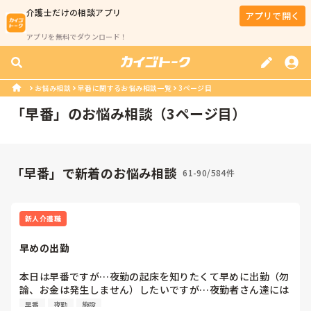
介護士
だけの相談アプリ
アプリで開く
アプリを無料でダウンロード！
お悩み相談
早番に関するお悩み相談一覧
3ページ目
「
早番
」のお悩み相談（
3
ページ目）
「早番」で新着のお悩み相談
61-90/584件
新人介護職
早めの出勤
本日は早番ですが…夜勤の起床を知りたくて早めに出勤（勿
論、お金は発生しません）したいですが…夜勤者さん達には
迷惑でしょうか？
早番
夜勤
施設