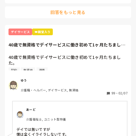
施設で決まっていること、

回答をもっと見る
マイルール、

習慣的に行っていることがありましたら、

ご意見お願いいたします。
デイサービス
👑殿堂入り
40歳で無資格でデイサービスに働き初めて1ヶ月たちまし
た。応募内容は1...
40歳で無資格でデイサービスに働き初めて1ヶ月たちまし
た。

応募内容は1日4時間～週3勤務でした。

契約
無資格
遅番
前職も介護ではないのですがお年寄りと関わる仕事をしてい
たのでレクが中心になる午後から勤務が向いているかな？と
ゆう
所長さんに言われ午後からの勤務に決まりました。

介護職・ヘルパー, デイサービス, 無資格
ですが、いざ働き始めたら私のような少ない時間での勤務さ
99
・
02/07
れてる方はおらず、私以外は早番遅番の方たちでした。

私は午後からなので入浴介助やお昼ご飯が終り口腔も済ませ
た頃に出勤します。

あーど
1日働いてる方に聞きたいです。

介護福祉士, ユニット型特養
ハッキリ言ってそんな時間に来る私にみなさんはイライラし
ますか？

デイでは無いですが

最初の契約で時間は決まってしまったのでしばらくはこの時
僕は全くイライラしないです。
