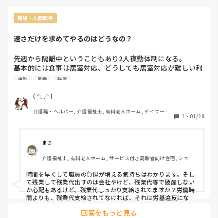
コロ変わるタイプは本当に面倒ですね
職場・人間関係
速さだけを求めてやるのはどうなの？
先週から隔離中ということもあり2人夜勤体制になる。

基本的には食事は居室対応、どうしても居室対応が難しい利
用者はユニット対応、徐々に隔離解除されているけど朝食5
連勤
早番
残業
時スタートと言う意味不明な事を言い出す上司の方々。早番
できるスタッフがいない為8時出勤のスタッフの事を考えて
( ◠‿◠ )
らしく、夜勤が8時までだから終わるスタッフ、全く終わら
介護職・ヘルパー, 介護福祉士, 有料老人ホーム, デイサービ
ず残業するスタッフがいる。

1
・
01/28
ス
ユニットの利用者の介助のレベルにもよるけど、

隣りのユニットはほぼ介助する利用者ばかりで大変。

だからって5時はない。スタッフだって長時間夜勤連勤で疲
まさ
れているはずなんだが、容赦なく出来てない工夫しろって追
介護福祉士, 有料老人ホーム, サービス付き高齢者向け住宅, ショー
い討ちかける上司。

トステイ, 病院, 訪問介護, 小規模多機能型居宅介護
速さも大事だけどそれ以上にスタッフの余裕がないと成立し
時間を早くして職員の負担が増える気持ちはわかります。そし
て残業して残業代出すのは会社やけど、残業代等で破産しない
か心配もあるけど、残業代しっかり支給されてますか？労働時
間よりも、残業代支給されてなければ、それは労基違反になる
からご注意！

回答をもっと見る
さて、ちゃんとした回答します。
