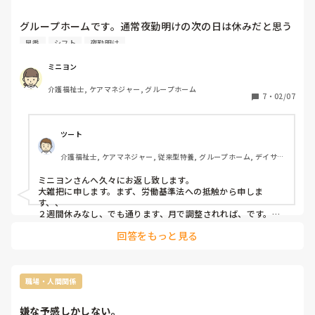
グループホームです。通常夜勤明けの次の日は休みだと思う
のですが、人がいないとかになると夜勤明け夜勤明けと続い
早番
シフト
夜勤明け
たり、夜勤明け早番とか…とんでもないシフトになっている
ことがあります。また夜勤明けの日に夜勤をやってる人もい
ミニヨン
ます。

介護福祉士, ケアマネジャー, グループホーム
これは違法ではないですか？
7
・
02/07
ツート
介護福祉士, ケアマネジャー, 従来型特養, グループホーム, デイサー
ビス
ミニヨンさんへ久々にお返し致します。

大雑把に申します。まず、労働基準法への抵触から申しま
す、、

２週間休みなし、でも通ります、月で調整されれば、です。そ
れは極論的ですが、本当にザックリ申します。

回答をもっと見る
ロング夜勤は、夜勤明けから２４時間は勤務させられません。

次にショート（つまり、ふだんの正職の１日勤務時間内です）
の夜勤は、夜勤が続くのも何ら問題ないですね。工場などよく
あると思います。

ただ、労働基準法の休みを平均1週に１回以上取る事の義務が
職場・人間関係
あります。その１回＝１日は、0:00〜23:59の休みと規定され
ています。

嫌な予感しかしない。
ショートでよくある勤務、23:00〜8:00等では、１日休んでも