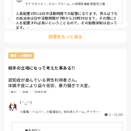
ケアマネジャー, グループホーム, 小規模多機能型居宅介護
人員配置3対1は日中活動時間での配置になります。例えばうち
の自治体は日中活動時間が7時から20時59分まで。その間に3
人を配置すれば良いということなので、その勤務体制は合って
ます。

つまり、早番１名、遅番1名、夜勤入り+夜勤明けを合わせて1
回答をもっと見る
名、合計3名となりますので、人員基準はしっかり満たしてま
す。

ただし、法的な人員基準と現場の大変さはイコールではないの
で、大体どこも余剰に日中のパートナー職員さんとかを入れた
職場・人間関係
りしますね。
相手の立場になって考えた事ある⁇
認知症が進んでいる男性利用者さん。

体調不良により益々拒否、暴力騒ぎで大変。

朝の起床は早番対応になったが、新人スタッフが早番できた
暴力
早番
体調不良
は良いが、居室から大声が聞こえる。

無理矢理起こしたせいで暴れていた_φ(･_･

( ◠‿◠ )
ユニットまで誘導できたけど、朝食見事にひっくり返された
介護職・ヘルパー, 介護福祉士, 有料老人ホーム, デイサービ
みたいで、新人スタッフは朝からため息連続してた。無理矢
2
・
11/08
ス
理起こしたらそれはなるよ。

自分だって無理矢理起こされたら怒るだろ。スタッフの都合
で朝早くされたねぇ。

🐸ケケロン