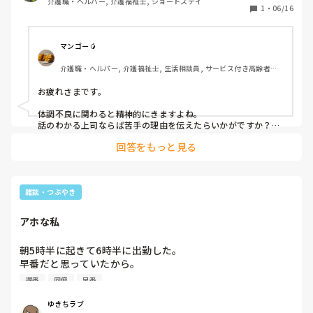
介護職・ヘルパー, 介護福祉士, ショートステイ
しっかり休養とるかしていくしかないねと言われました。

1
・
06/16
上司にも相談してますが、体調不良の原因になっている人が
誰なのかは教えてないです。申し訳ないから。

でも、伝えた方が良いのでしょうか？
マンゴー🥭
介護職・ヘルパー, 介護福祉士, 生活相談員, サービス付き高齢者向
け住宅, ショートステイ, デイサービス, デイケア・通所リハ, 介護事
務, 送迎ドライバー, 初任者研修, 実務者研修
お疲れさまです。

体調不良に関わると精神的にきますよね。

話のわかる上司ならば苦手の理由を伝えたらいかがですか？

ムニさん以外に同感のスタッフもいたら、問題解決になるので
回答をもっと見る
はと思いますが。

そう言っても簡単に苦手克服は難しいですよね。

私も苦手なスタッフと組む日は憂鬱なので、極力会話を避けて
黙々と仕事します。
雑談・つぶやき
アホな私
朝5時半に起きて6時半に出勤した。

早番だと思っていたから。

遅番
同僚
早番
そしたら同じ早番の職員が『あれ？ん？』といった顔で

『今日早番だっけ？』私『え？』

ゆきちラブ