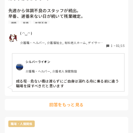
0:00〜23:59の休みにならない為、２連続休みの勤務表となる
必要性がありますね。

先週から体調不良のスタッフが続出。

ミニヨンさんの事業所の夜勤は、ショートに入りる部類だと思
早番、遅番来ない日が続いて残業確定。

います、それは違法ではないです…
そして何よりスタッフ間の空気の悪さが凄い。

遅番
早番
体調不良
報連相できない、自己流で勝手にやるスタッフもちらほらい
る。利用者にもキツく当たるスタッフが数名いる。

( ◠‿◠ )
施設を閉める時の空気によく似ているから、嫌な予感がす
介護職・ヘルパー, 介護福祉士, 有料老人ホーム, デイサービ
る。
1
・
02/15
ス
シルバーライオン
介護職・ヘルパー, 介護老人保健施設
成る程…危ない橋は渡らずにご自身は溺れる舟に乗る前に違う
職場を探すべきだと思います
回答をもっと見る
職場・人間関係