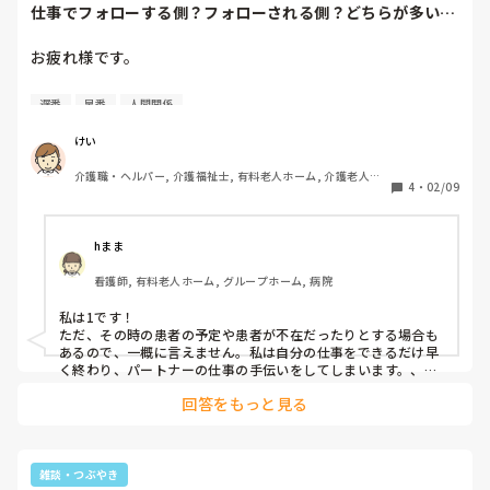
仕事でフォローする側？フォローされる側？どちらが多いで
すか！
お疲れ様です。

仕事はお互いフォローしあって成り立っています。パートナ
遅番
早番
人間関係
ーとの相性もあると思います。フォローする側、フォローさ
れる側！どちらが多いですか？

けい
介護職・ヘルパー, 介護福祉士, 有料老人ホーム, 介護老人保
※今回はフォローする側に視点をおいて質問です

4
・
02/09
健施設, グループホーム, デイサービス, デイケア・通所リハ
皆さんどういう感じで業務に従事していますか。

①パートナーの要領、1日のタイムスケジュールの流れが悪
hまま
く業務が遅延。自分の仕事が終わったらフォローに回る事が
看護師, 有料老人ホーム, グループホーム, 病院
多い。

私は1です！

②介助に時間が掛かるパートナー。自分の仕事もあるけど休
ただ、その時の患者の予定や患者が不在だったりとする場合も
憩を回す関係でフォローに回る事が多い。

あるので、一概に言えません。私は自分の仕事をできるだけ早
く終わり、パートナーの仕事の手伝いをしてしまいます。、よ
く、なんで私だけこんなに頑張ってるのと思うことがあります
③効率が良く仕事が早いパートナー。だけど早さゆえに抜け
回答をもっと見る
が多々あるので、抜けている部分をフォローする。

④早番、日勤、遅番などの自分が任されている業務が精一杯
でフォローに回る事が出来ない。

雑談・つぶやき