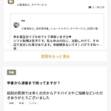
シフト表確認するも私は〖遅番〗だった。

介護福祉士, デイサービス
2
・
08/29
昨日は休みで、休みの日の次は早番と

何故か思い込んでいた。

そう、単なる私の思い込み！🤣🤣

me 
介護福祉士, 従来型特養, ショートステイ, デイサービス, 訪問介護, 
家のカレンダーにもスマホのスケジュール帳にもちゃんと
ユニット型特養
『遅番』ってなっていて、それらを朝もちゃんと見ていたの
㊗️お誕生日イブおめでとう御座います🎂💖

に、思い込みのせいで『遅番』に気づかなかった。

シフト勤務は苦手です。私も休みの日に、出勤しかけて、その
辺で気付いた事があります。年齢関係ないです！バグですね〜
遅番で出勤して早番の同僚に

笑
『あら〜今朝はどうも❤︎』と言われꉂ🤣𐤔

回答をもっと見る
はて？なんのことやら？❓と苦笑した私。

いつもは必ず確認しているのに、

ホントに思い込みとは怖いものだと感じた。

特養
同年代の同僚には

早番から遅番まで揃ってますか？
『短期記憶障害かと思ったわよ〜🤣』とか

『明日は休み？来ちゃダメよ〜！』などと

前回の質問では多くの方からアドバイスやご指摘などいただ
いじられました。

きありがとうございました

自分なりに今後のことを転職も含めて考えていきたいと思い
遅番
早番
シフト
こんなこと初めてです。

ます

ホントに私はアホだなぁ！
