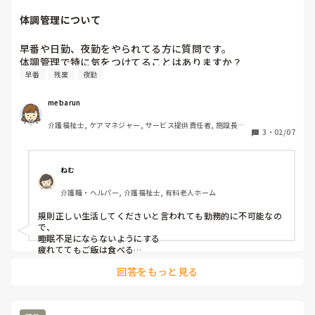
⑤一緒に組むパートナーは完璧！フォローする必要なし。
体調管理について
早番や日勤、夜勤をやられてる方に質問です。

体調管理で特に気をつけてることはありますか？
早番
残業
夜勤
mebarun
介護福祉士, ケアマネジャー, サービス提供責任者, 施設長・
3
・
02/07
管理職, 従来型特養, 訪問介護, 障害福祉関連, 障害者支援施
設, 社会福祉士
ねむ
介護職・ヘルパー, 介護福祉士, 有料老人ホーム
規則正しい生活してくださいと言われても勤務的に不可能なの
で、

睡眠不足にならないようにする

疲れててもご飯は食べる

無理はしない

回答をもっと見る
くらいです。