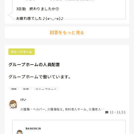
3日勤　終わりましたか😙

お疲れ様でした♪(๑ᴖ◡ᴖ๑)♪
回答をもっと見る
グループホーム
グループホームの人員配置
グループホームで働いています。

グループホームは人員配置が３対１のはずですが、うちのグ
遅番
早番
グループホーム
ループホームは早番、遅番の2人体制。

けい
16時から夜勤者がフロアに入り、早番と仕事するのは30分
介護職・ヘルパー, 介護福祉士, 有料老人ホーム, 介護老人保
だけ。16時30分に早番が退勤するのですが、この30分間で
11
・
11/11
健施設, グループホーム, デイサービス, デイケア・通所リハ
も、3対1って扱いになるのでしょうか？
kennincm