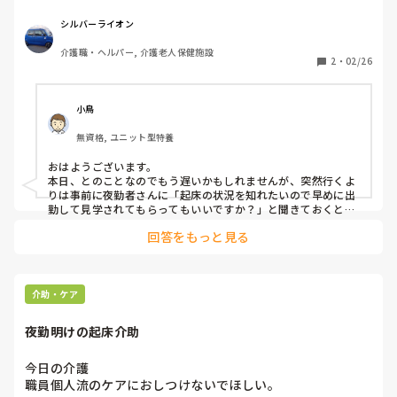
シルバーライオン
介護職・ヘルパー, 介護老人保健施設
2
・
02/26
小鳥
無資格, ユニット型特養
おはようございます。

本日、とのことなのでもう遅いかもしれませんが、突然行くよ
りは事前に夜勤者さんに「起床の状況を知れたいので早めに出
勤して見学されてもらってもいいですか？」と聞きておくとい
いと思います。

回答をもっと見る
私だったらぜんぜん迷惑ではないですが、突然来られると驚い
てしまうので事前に言ってもらえると安心です。

本日は私も早番です。

お互いがんばりましょう！
介助・ケア
夜勤明けの起床介助
今日の介護

職員個人流のケアにおしつけないでほしい。
