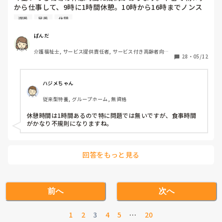
から仕事して、9時に1時間休憩。10時から16時までノンス
トップで仕事になります。また遅番の時も12時から仕事で早
遅番
早番
休憩
いと14時から休憩して21時まで仕事になることがありま
す。こういう休憩の取り方はありですかね？
ぱんだ
介護福祉士, サービス提供責任者, サービス付き高齢者向け
28
・
05/12
住宅
ハジメちゃん
従来型特養, グループホーム, 無資格
休憩時間は1時間あるので特に問題では無いですが、食事時間
がかなり不規則になりますね。
回答をもっと見る
前へ
次へ
1
2
3
4
5
…
20