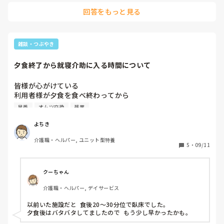
子供のお弁当も作らないといけないのと、通勤に約30分かかる
回答をもっと見る
こともあり、4時半頃に起きます。

子供の帰宅時間が遅いので、後片付けもするとどうしても就寝
時間は0時頃になります。

なので睡眠時間は4時間半。早番3連勤の時は寝不足です💦
雑談・つぶやき
夕食終了から就寝介助に入る時間について
皆様が心がけている

利用者様が夕食を食べ終わってから

就寝介助介助に入る（ベッドに寝かせる）時間について

早番
オムツ交換
残業
教えてください。

よちき
私は食べ終わってから30分後から就寝介助をスタートしてい
介護職・ヘルパー, ユニット型特養
ます。

5
・
09/11
一方で10分後くらいで寝かせているスタッフや施設もあるよ
うに見えます。

クーちゃん
スタッフが足りないために、早く寝かせないと業務が終わら
介護職・ヘルパー, デイサービス
ないから、

早く帰りたいから。

以前いた施設だと  食後20～30分位で臥床でした。 

そもそもルールがないから。

夕食後はバタバタしてましたので  もう少し早かったかも。
その他諸々理由があるかもしれません。
