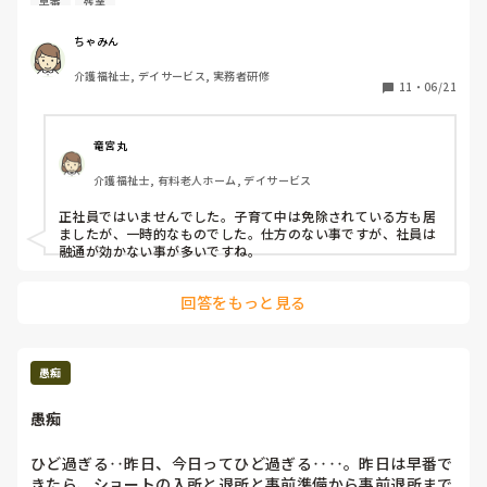
早番
残業
続けていきたいと思っていて

どのような働き方が働きやすいか？

ちゃみん
介護福祉士, デイサービス, 実務者研修
11
・
06/21
竜宮丸
介護福祉士, 有料老人ホーム, デイサービス
正社員ではいませんでした。子育て中は免除されている方も居
ましたが、一時的なものでした。仕方のない事ですが、社員は
融通が効かない事が多いですね。
回答をもっと見る
愚痴
愚痴
ひど過ぎる‥昨日、今日ってひど過ぎる‥‥。昨日は早番で
きたら、ショートの入所と退所と事前準備から事前退所まで