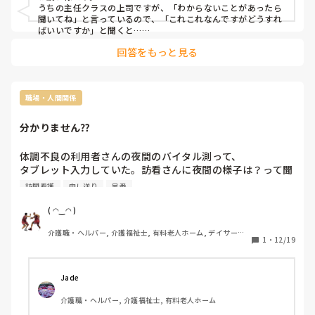
うちの主任クラスの上司ですが、「わからないことがあったら
聞いてね」と言っているので、「これこれなんですがどうすれ
ばいいですか」と聞くと…

回答をもっと見る
『そういう時は 臨機応変に動いてね』と、呪文のように言う、
アホな上司がいます。
職場・人間関係
分かりません⁇
体調不良の利用者さんの夜間のバイタル測って、

タブレット入力していた。訪看さんに夜間の様子は？って聞
かれた日勤者が適当に答えたのか知らないけど、

訪問看護
申し送り
早番
グループLINEに〇〇さんの夜間のバイタル測ったかどうか知
らないですが、夜間のバイタルは測った方が良いです。と謎
( ◠‿◠ )
のLINEを送る日勤者。

介護職・ヘルパー, 介護福祉士, 有料老人ホーム, デイサービ
いつもなら気にしないけど、流石に早番にも日勤にもきちん
1
・
12/19
ス
と申し送りしたし、バイタルはタブレットに入ってるはずで
すけど確認してないんですか？夜間の様子だって入力してる
んですけどって詰めました。

Jade 
早番も日勤も申し送り聞くつもりないのか、初めから聞いて
介護職・ヘルパー, 介護福祉士, 有料老人ホーム
ないのか知らないけど、訪看に対して失礼じゃないの？施設