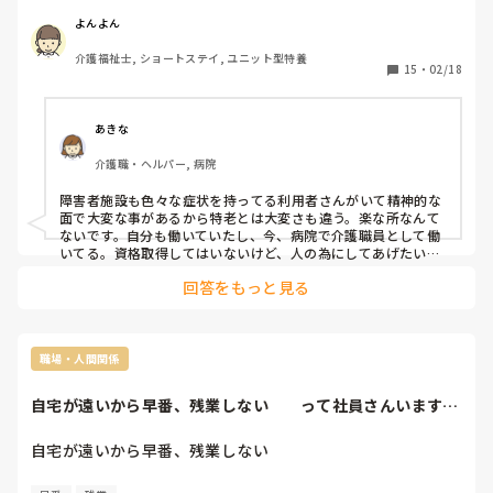
パートをしています。　

早番、遅出、パート中番で

よんよん
毎日お風呂対応が多いです！

介護福祉士, ショートステイ, ユニット型特養
パートで働かせてもらって

15
・
02/18
他の職員よりは楽なポジションなのに

凄くワガママだとは思うんですが…。

私も37才になり

あきな
今後、入浴ばかりを

介護職・ヘルパー, 病院
歳をとっていったときに自分がやっていけるか？

自信がなくなってます。

障害者施設も色々な症状を持ってる利用者さんがいて精神的な
面で大変な事があるから特老とは大変さも違う。楽な所なんて
子育てが落ちついてからでも

ないです。自分も働いていたし、今、病院で介護職員として働
正社員になればまた違うかもしれないですが

いてる。資格取得してはいないけど、人の為にしてあげたいっ
て思ってしてます。自分の息子達も病院でお世話になってるの
夜勤のある仕事には就きたくないなと感じてます。

回答をもっと見る
で。先天性脳性麻痺なので。
年齢関係なく、その人のやる気次第だとは思うのですが、介
護分野と障害分野どちらの方が身体の負担は少ないのでしょ
うか？

職場・人間関係
ケアマネージャーとかも考えますが

なかなか前に進まずって感じです。

自宅が遠いから早番、残業しない　　って社員さんいます
か？
介護、医療の仕事は大変ですが

自宅が遠いから早番、残業しない　　

好きです。

今後も定年まではこの分野で

って社員さんいますか？