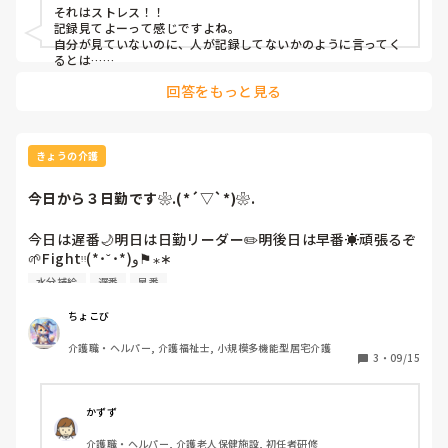
の信用無くすつもりですか？
それはストレス！！

記録見てよーって感じですよね。

自分が見ていないのに、人が記録してないかのように言ってく
るとは…

困ったもんですね…

回答をもっと見る
福祉業界、そういう事務作業系？苦手な人、ダメな人多い気が
します。
きょうの介護
今日から３日勤です❀.(*´▽`*)❀.
今日は遅番🌙明日は日勤リーダー✏️明後日は早番☀️頑張るぞ
🌱Fightᵎᵎ(*˙˘˙*)و⚑⁎∗

水分補給
遅番
早番
毎日暑くて大変ですが😰こまめに水分補給をして🥤乗り切り
ましょう”(* ´ ꒳ `)⊃日"
ちょこび
介護職・ヘルパー, 介護福祉士, 小規模多機能型居宅介護
3
・
09/15
かずず
介護職・ヘルパー, 介護老人保健施設, 初任者研修