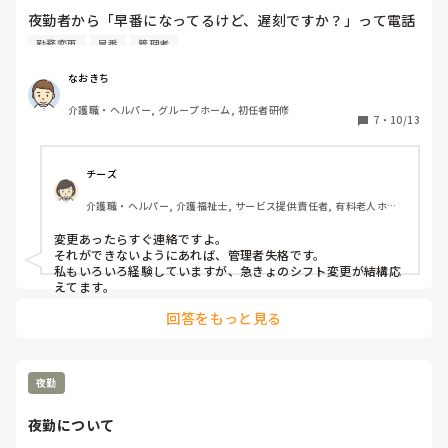
夜勤者から「早番になってるけど、遅刻ですか？」って電話
きて、「はっ？」ってなったわ！

勤務変更
早番
管理者
出勤して自分のシフトと会社のシフト照らし合わせたら遅出
から早番に変わってるし！

なおきち
介護職・ヘルパー, グループホーム, 初任者研修
被害者自分込みで5人目

7
・
10/13
シフト管理してる管理者よ、勝手に勤務変更するな！

チーズ
変更するなら、連絡くらいしてくれ！

介護職・ヘルパー, 介護福祉士, サービス提供責任者, 有料老人ホー
ム, デイサービス, 訪問介護
さすがに管理者にブチ切れました！
変更あったらすぐ連絡ですよ。

それができないようにあれば、管理者失格です。

私もいろいろ経験していますが、急きょのシフト変更が結構応
えてます。
回答をもっと見る
夜勤
夜勤について