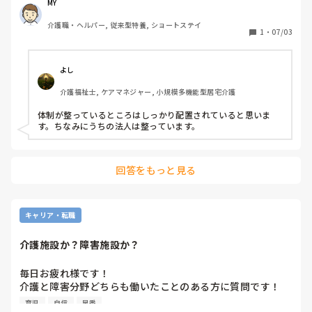
そこで続けて申し訳ないんですが、皆さんのところでは、早
MY
明日、誕生日なんですけど、前日にこんな事するなんて…

番日勤遅番ときちんとシフトで組まれていますか？

介護職・ヘルパー, 従来型特養, ショートステイ
うちにところは早番がいなかったり日勤がいなかったりで他
1
・
07/03
部署の職員も組み入れてシフト組んでいます

転職するときにそこら辺がきちんとしているところがいいな
と思いまして。

よし
介護福祉士, ケアマネジャー, 小規模多機能型居宅介護
長々と長文すみません
体制が整っているところはしっかり配置されていると思いま
す。ちなみにうちの法人は整っています。
回答をもっと見る
キャリア・転職
介護施設か？障害施設か？
毎日お疲れ様です！

介護と障害分野どちらも働いたことのある方に質問です！

今、特養のショートステイで

育児
自信
早番