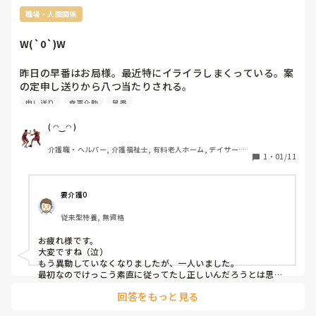
職場・人間関係
W(`0`)W
昨日の早番はお局様。最近特にイライラしまくっている。案
の定申し送りから八つ当たりされる。

時間を守って申し送りしてちょうだい、全員離床しないと日
申し送り
食事介助
早番
勤が困るでしょ等々。

ターミナルの利用者さん朝覚醒状態悪い、食事が進まない、
( ◠‿◠ )
たん絡み酷いんだけど何で⁇

介護職・ヘルパー, 介護福祉士, 有料老人ホーム, デイサービ
整容時点で痰がらみないし、そもそも朝の覚醒状態悪いのを
1
・
01/11
ス
夜勤のせいにするのはおかしいW(`0`)W

いきなり食事介助するから咽せるんだが。

最初は水分で様子見るんじゃないの？

要介護0
日勤対応の利用者もいるし、一応全員離床してますけど。痰
従来型特養, 無資格
がらみあるって申し送りしましたよ昨日から。

日勤が引き継いでないのか分かりませんが_φ(･_･

お疲れ様です。

大変ですね（泣）

もう異動していなくなりましたが、一人いました。

最初なのでけっこう素直に従ってたし正しいんだろうとは思っ
てましたが、言い方があるだろって毎回思ってました。

回答をもっと見る
そして言われる側になった時の態度の豹変といい、気分でコロ