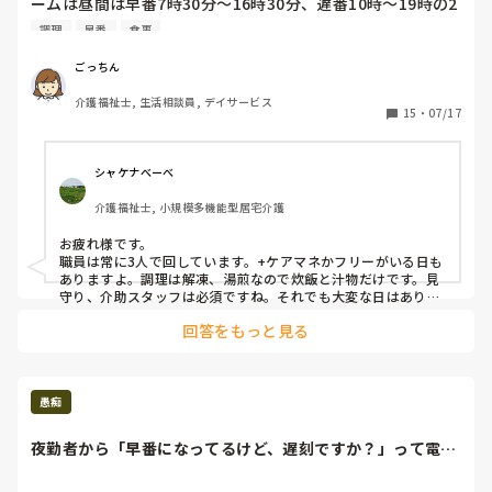
ームは昼間は早番7時30分〜16時30分、遅番10時〜19時の2
人で業務回しています。午前中は早番がフロアを見ながら、
調理
早番
食事
レシピ通りに調理をして昼食を作ります。その他に各居室及
びフロア掃除機、御利用者のトイレ誘導、来訪者のなどの対
ごっちん
応。大変すぎて四苦八苦しています。

介護福祉士, 生活相談員, デイサービス
15
・
07/17
調理の有無で、だいぶ変わってくるんですが、食材を切った
り、炒めたり、煮たりする調理が有ると、なかなかキツイで
すね。調理専門、雑用専門の職員が欲しいくらい。

シャケナべーべ
介護福祉士, 小規模多機能型居宅介護
グループホームで働いてる方は、いらっしゃいますか？どん
な感じですか？

お疲れ様です。

職員は常に3人で回しています。+ケアマネかフリーがいる日も
ありますよ。調理は解凍、湯煎なので炊飯と汁物だけです。見
守り、介助スタッフは必須ですね。それでも大変な日はありま
す。2人で業務回しは凄いです👏
回答をもっと見る
愚痴
夜勤者から「早番になってるけど、遅刻ですか？」って電話
きて、「はっ？」...