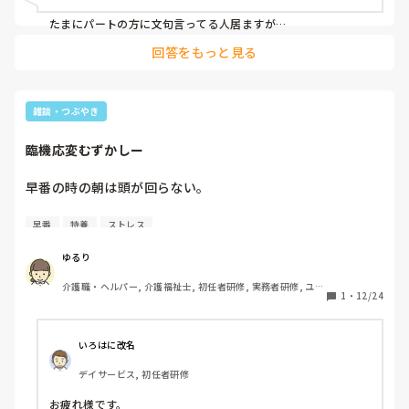
間でやりますが…
たまにパートの方に文句言ってる人居ますが

じゃあフルタイムやめたら？としか僕は思わないので笑

回答をもっと見る
パートさんは短時間ながらその時間は正直正社より働いてくれ
るので非常に助かってます
雑談・つぶやき
臨機応変むずかしー
早番の時の朝は頭が回らない。

ご飯食べてても回らない。
早番
特養
ストレス
ゆるり
介護職・ヘルパー, 介護福祉士, 初任者研修, 実務者研修, ユニ
1
・
12/24
ット型特養
いろはに改名
デイサービス, 初任者研修
お疲れ様です。
