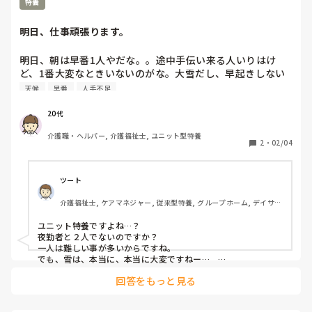
特養
明日、仕事頑張ります。
明日、朝は早番1人やだな。。途中手伝い来る人いりはけ
ど、1番大変なときいないのがな。大雪だし、早起きしない
と。仕事自体は嫌でないけど、人不足で😮‍💨
天候
早番
人手不足
20代
介護職・ヘルパー, 介護福祉士, ユニット型特養
2
・
02/04
ツート
介護福祉士, ケアマネジャー, 従来型特養, グループホーム, デイサー
ビス
ユニット特養ですよね…？

夜勤者と２人でないのですか？

一人は難しい事が多いからですね。

でも、雪は、本当に、本当に大変ですねー…　

宮崎市の私には、少しも無理で、旅行なら楽しい、そんな感覚
回答をもっと見る
のみです…

帰りも安全にお気をつけ下さい❢