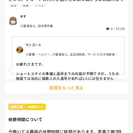
全部自分にふられており、尚且つ人がいない。

血圧
早番
シフト
さり気なくシフトを見て誰だよ前日の日直と思い勤務表をみ
ると、同じ学校の卒業生‥お前、全部一人でお願いしますね
ゆず
って投げられたら、どうだ？？できんの？？と愚痴

介護福祉士, 従来型特養
4
・
07/08
今日は車酔いで嘔吐されパートさんにナースに報告してほし
いと言われ報告し血圧測定しますねって一声かけたらハイと
いわれ血圧測定後ナースにも報告したら「測らなくてよくな
マンゴー🥭
い?だって原因わかるでしょ?車酔いでしょ?何で測った?そも
介護職・ヘルパー, 介護福祉士, 生活相談員, サービス付き高齢者向
そも測る前に私に聞いてから測るか測らないか確認してよ」
け住宅, ショートステイ, デイサービス, デイケア・通所リハ, 介護事
って言われ、測りますねって言うたらあんたハイって言うた
務, 送迎ドライバー, 初任者研修, 実務者研修
お疲れさまです。

ろ。

何で測ったと聞かれ「測ったほうが良いかなあって思い」っ
ショートステイの準備と退所までの内容が不明ですが、うちの
て伝えたら笑われ「原因分かってんなら測らなくていい」と
施設では当日に複数人の入退所があれば1人には任せません。

当日の配置を考慮して割り振りします。

言われそれならそうと言ってくれー
回答をもっと見る
無責任に割り振りされたら困りますね。間違えがあってからで
は遅いですからね。

そしてNSは何を対応しても下に見られているように見えます。
血圧測定して支障でもあるの？車酔いで嘔吐でも他に何か原因
訪問介護
👑殿堂入り
があって車酔いにつながったかもしれないし。

様々な要因からみないといけないと思います。

休憩時間について
読んでいて私がイラッとしました。
今働いてる職場の休憩時間に疑問があります。早番で朝7時