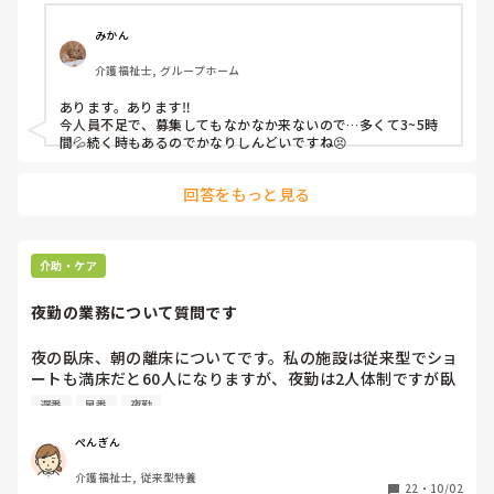
みかん
介護福祉士, グループホーム
あります。あります‼️

今人員不足で、募集してもなかなか来ないので…多くて3~5時
間💦続く時もあるのでかなりしんどいですね😣
回答をもっと見る
介助・ケア
夜勤の業務について質問です
夜の臥床、朝の離床についてです。私の施設は従来型でショ
ートも満床だと60人になりますが、夜勤は2人体制ですが臥
床、離床とも全員、夜勤者２人でやっています。最近、膝、
遅番
早番
夜勤
腰が痛くてかなりキツイです。早番、遅番の人が何人かでも
手伝ってくれればいいのになあと思ってしまうのですが皆さ
ぺんぎん
んの施設はどうですか？
介護福祉士, 従来型特養
22
・
10/02