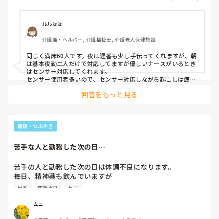
ルルはは
介護職・ヘルパー, 介護福祉士, 介護老人保健施設
同じく満床60人です。夜は遅番も少し手伝ってくれますが、朝
は基本夜勤二人だけで対応してますが優しいナースがいるとき
はセンサー対応してくれます。

センサー使用者多いので、センサー対応しながら起こしは疲れ
ます。何歳まで身体動くんだろうとふと考えてしまいます。

回答をもっと見る
ちなみに前職の有料は朝は早番、夜は遅番が手伝ってくれてま
した。
雑談・つぶやき
苦手な人と勤務した次の日…
苦手の人と勤務した次の日は体調不良になります。

毎日、精神薬も飲んでいますが

朝早番だと起きたときにグラッと来て眩暈止めを急いで飲ん
早番
体調不良
上司
でも出勤時間が間に合わない事があり休むパターンがたまに
あります。

ムニ
病院では原因が分かってるなら、配置転換してもらうとか、