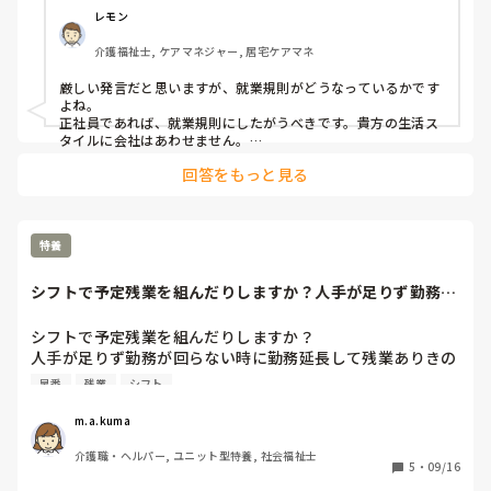
レモン
介護福祉士, ケアマネジャー, 居宅ケアマネ
厳しい発言だと思いますが、就業規則がどうなっているかです
よね。

正社員であれば、就業規則にしたがうべきです。貴方の生活ス
タイルに会社はあわせません。

パートなどであれば、どのような雇用契約を交わすかだと思い
回答をもっと見る
ますが。
特養
シフトで予定残業を組んだりしますか？人手が足りず勤務が
回らない時に勤務...
シフトで予定残業を組んだりしますか？

人手が足りず勤務が回らない時に勤務延長して残業ありきの
シフトを組むことがあります。

早番
残業
シフト
例えば、基本の早番は７時〜16時勤務ですが、早①は７時〜
18時の２時間残業の勤務です。

m.a.kuma
予定残業を組む場合、どのくらい延長しますか？
介護職・ヘルパー, ユニット型特養, 社会福祉士
5
・
09/16