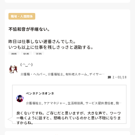
朝ごはんを5時って聞いたことないし、ご利用者様が生活リズ
ム絶対にかわると思うし、認知症の方とか精神疾患の方は不穏
や精神安定しないかなって思うから、一番はご利用者様の事を
考えてない。

職場・人間関係
もし、食事提供が5時で介護職員がご飯つくる場合、3時ぐらい
からのスタートで休憩はどうなん？って感じになりますが…上
不協和音が半端ない。
司は様々な事を想定してなく考えてるような…もし、朝ごはん
5時スタートにして、事故、インシデント等あれば余計に慌て
るし、問題になりそうな気もします。
昨日は仕事しない遅番さんでした。

いつも以上に仕事を残しさっさと退勤する。

今日は新人スタッフが遅番。イライラしているのか、休憩中
遅番
早番
不穏
ずっと騒がしい、歩く足音うるさい、扉や衣装ケースを勢い
よく閉めている。声をかけて見たけど無視される。今日の早
( ◠‿◠ )
番さんもイライラして利用者が不穏になり、助けて〜と絶叫
介護職・ヘルパー, 介護福祉士, 有料老人ホーム, デイサービ
されていた。

2
・
01/18
ス
管理者は何にも言わず黙々と朝食の後片付けをしている。そ
れが終わると事務所に籠るらしく、スタッフの不満がすご
い。

ペンネナンネオンネ
人手不足が招いた事ではあるけど、流石にヤバい。

介護福祉士, ケアマネジャー, 生活相談員, サービス提供責任者, 施設
現場が回っている様に見えるだろうけど、回ってない。

長・管理職, 従来型特養, 有料老人ホーム, サービス付き高齢者向け
休憩室はオムツの置き場所になってるし_φ(･_･
住宅, グループホーム, ショートステイ, デイサービス, 訪問介護, ユ
良くないですね。ご存じだと思いますが、大きな声で、ワーワ
ニット型特養, 居宅ケアマネ, 社会福祉士
ー喚くように話すと、怒鳴られているのかと思い不穏になりま
すからね。