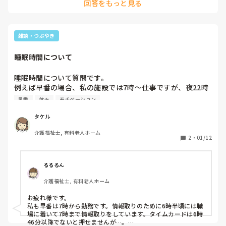
回答をもっと見る
雑談・つぶやき
睡眠時間について
睡眠時間について質問です。

例えば早番の場合、私の施設では7時〜仕事ですが、夜22時
過ぎくらいには寝て、朝5時くらいに起き、睡眠時間は6〜7
早番
休み
モチベーション
時間くらいですが、皆さん

は早番等の場合、睡眠時間はどのくらい取られていますか？
タケル
介護福祉士, 有料老人ホーム
2
・
01/12
るるるん
介護福祉士, 有料老人ホーム
お疲れ様です。

私も早番は7時から勤務です。情報取りのために6時半頃には職
場に着いて7時まで情報取りをしています。タイムカードは6時
46分以降でないと押せませんが…。
