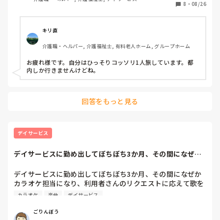
8
・
08/26
キリ直
介護職・ヘルパー, 介護福祉士, 有料老人ホーム, グループホーム
お疲れ様です。自分はひっそりコッソリ1人旅しています。都
内しか行きませんけどね。
回答をもっと見る
デイサービス
デイサービスに勤め出してぼちぼち3か月、その間になぜか
カラオケ担当にな...
デイサービスに勤め出してぼちぼち3か月、その間になぜか
カラオケ担当になり、利用者さんのリクエストに応えて歌を
歌うようにしたらいつの間にか歌の上手いお兄さんと利用者
カラオケ
楽曲
デイサービス
さんと職員さんに言われるようになりました。さらに利用者
さんに私のことを何歳か聞いてみたら30代と答える方もいま
ごりんぼう