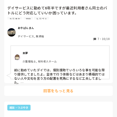
トルにどう対応し...
デイサービスに勤めて6年半ですが最近利用者さん同士のバ
トルにどう対応していいか困っています。

カラオケをやり続ける利用者さんに対してうるさい！と怒鳴
カラオケ
文句
トラブル
るとか、お菓子のやり取りはまだしもお昼ご飯を分け合った
り、それを注意し合う利用者さん。それでまたケンカが始ま
あやぱんまん
り止めに入る。

デイサービス, 無資格
レクをやらない利用者さんに対して文句を言う利用者さん、
7
・
10/18
なかなか出来ない方に対して罵声が飛び交う。

なんとか間に入ったり穏やかに収めたいのですがあちこちで
日々繰り広げられるこの状況にウンザリしています。他のデ
来夢
イサービスを知らないのでこんなものなのか？入った頃は穏
介護福祉士, 有料老人ホーム
やかに、たまにケンカもありましたが席を離す、時間が経て
ば収まるような感じでした。この時期不安定になる、などあ
前に勤めていたデイでは、個別援助でいろいろな事を可能な限
るのかなー？
り提供してましたよ。全体で行う体操などはあまり積極的では
ない人や文句を言う方の配置を死角にするなど工夫してまし
た。

入居者同士でのバトルはなるべく起こる前に対処したいですよ
回答をもっと見る
ね。

あと、利用曜日によって色を変えたりとか？この日はカラオケ
好きな人みたいな、そんな割り振りはある程度はしていまし
た。家庭の事情もあるとは思うので、限界はあります。あとは
家族やケアマネとの絡みですよね。
雑談・つぶやき