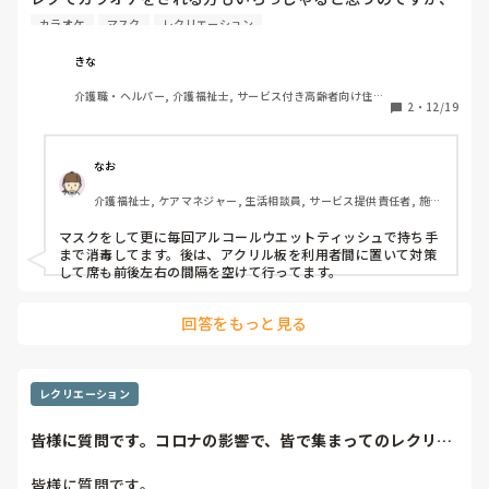
コロナへの感染もあり、マイクはアルコールウエットティッ
カラオケ
マスク
レクリエーション
シュで一回づつ拭く様に…と言われ続けています。

きな
モロに飛沫があるので心配です。

介護職・ヘルパー, 介護福祉士, サービス付き高齢者向け住宅, 
マスクをしたまま歌ってもらう？

2
・
12/19
デイサービス, 病院, 訪問介護, 小規模多機能型居宅介護
マイクは使わない？？

カラオケをしない？？？

なお
みなさんの職場では、どの様に対策されていますか？

介護福祉士, ケアマネジャー, 生活相談員, サービス提供責任者, 施設
長・管理職, 看護師, デイサービス, デイケア・通所リハ, 送迎ドライ
バー
マスクをして更に毎回アルコールウエットティッシュで持ち手
まで消毒してます。後は、アクリル板を利用者間に置いて対策
して席も前後左右の間隔を空けて行ってます。
回答をもっと見る
レクリエーション
皆様に質問です。コロナの影響で、皆で集まってのレクリエ
ーションや、カラ...
皆様に質問です。
