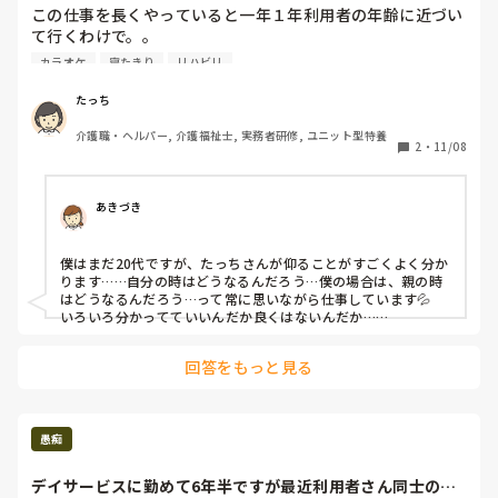
この仕事を長くやっていると一年１年利用者の年齢に近づい
て行くわけで。。

２０代３０代の時、いや４０代のつい最近まで、

カラオケ
寝たきり
リハビリ
「そんな寒い寒いって何枚着るの？」と

冬に近づくにつれ何枚も服やズボンの下に着込む利用者と笑
たっち
って話をして来たが、近年あちこち痛くて、リハビリに通
介護職・ヘルパー, 介護福祉士, 実務者研修, ユニット型特養
い、冷やさない様にした方が良いとアドバイスを受ける。

2
・
11/08
「私もあちこち痛くて、冷やさない様にしてるんですよ」と
話すと

「若いのに」と言われる。

あきづき
若い今からこれじゃ利用者さんの年齢になった時私どうな
る？

僕はまだ20代ですが、たっちさんが仰ることがすごくよく分か
あちこち痛くて立てない？寝たきりで寝返りもうつのが困難
ります……自分の時はどうなるんだろう…僕の場合は、親の時
で痛い痛いと訴えて介護者に嫌がれるのだろうか。。

はどうなるんだろう…って常に思いながら仕事しています💦

いやーん。

いろいろ分かってていいんだか良くはないんだか…

今からでも遅くない、しっかり自分のメンテナンスに努めて
なくては。。

カラオケのことは自分自身もすっっっごく思います！

回答をもっと見る
そしてうちの親も、自分が通うようになったらこれ歌おうかな
ちなみに私がデイに通う頃のカラオケってめっちゃ早いテン
とか言いながら曲探ししています😂
ポの曲をみんな好むのだろうがあの速さ、高齢になった時歌
えるのだろうか。。

むむ、。

愚痴
自分が高齢者になった事を想像すると年金だった、介護だっ
たり、不安なのは私だけだろうか。。
デイサービスに勤めて6年半ですが最近利用者さん同士のバ