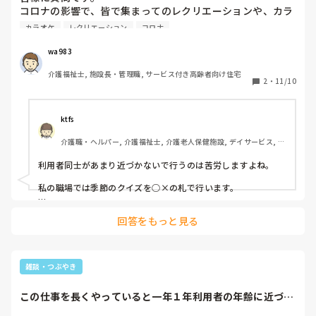
コロナの影響で、皆で集まってのレクリエーションや、カラ
オケ等の大きな声を出し合うもの等が感染対策の為、今まで
カラオケ
レクリエーション
コロナ
通りの方法では実施が難しい状況ですよね？

私の職場でも対策を取りながら実施出来るものを試行錯誤し
wa983
ています。

介護福祉士, 施設長・管理職, サービス付き高齢者向け住宅
介護の現場において、生活に必須では無いものの、非常に重
2
・
11/10
要なレクリエーション。

皆さんの職場では、どんな工夫をされていますか？
ktfs
介護職・ヘルパー, 介護福祉士, 介護老人保健施設, デイサービス, 病
院, 初任者研修, 実務者研修
利用者同士があまり近づかないで行うのは苦労しますよね。

私の職場では季節のクイズを○×の札で行います。

後は、カセットやDVDで歌を流したりしますね。

回答をもっと見る
一定の距離感が必要なので大変です。
雑談・つぶやき
この仕事を長くやっていると一年１年利用者の年齢に近づい
て行くわけで。。...