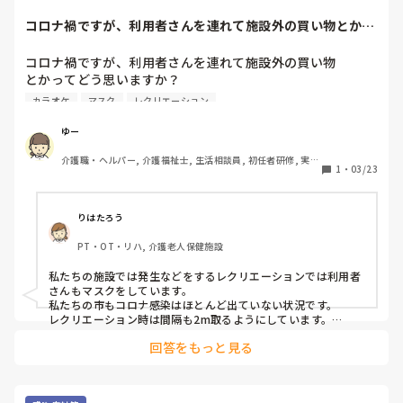
内服食事介助口腔ケア

告あがりましたよ。
するときエプロンフェイスシールド手袋

コロナ禍ですが、利用者さんを連れて施設外の買い物とかっ
必須だし、、、、、

てどう思いますか...
コロナ禍ですが、利用者さんを連れて施設外の買い物

とかってどう思いますか？

２階の利用者嘔吐したりで

施設内でも、カラオケや体操などみんなで集まってやってお
カラオケ
マスク
レクリエーション
なんだろうけど、、、、、

ります‥。利用者さんは誰一人マスクつけておりません。

市でコロナ感染者が少ないからと言って、さすがに緩めすぎ
ゆー
電車バス密になるから要注意

じゃないですか？

てのはまだわかる。

介護職・ヘルパー, 介護福祉士, 生活相談員, 初任者研修, 実務
上司が、

1
・
03/23
者研修
もっと外出増やして、楽しみ活動を行おう！

カラオケってなんでダメなんだろう

とか言っております‥。

ビックリして言葉が出ないのですが‥普通なんですかね？
りはたろう
密でもないし

やっぱり飛沫？？

PT・OT・リハ, 介護老人保健施設
でもそれは一緒にいくひとが

陽性者の場合でしょ？？？

私たちの施設では発生などをするレクリエーションでは利用者
さんもマスクをしています。

私たちの市もコロナ感染はほとんど出ていない状況です。

陽性者でも症状出てない人と

レクリエーション時は間隔も2m取るようにしています。

たまたま一緒にあそんで移っちゃいました

これから春になり、外出したくなる方も多くいるので、今予定
てことでしょ？？？

回答をもっと見る
しているのは少人数での花見です。

もちろんマスク着用で、外なので感染リスクも低いので検討し
ているところです。
電車のなかとかにもリスクはあるけど

どちらかというとカラオケより
