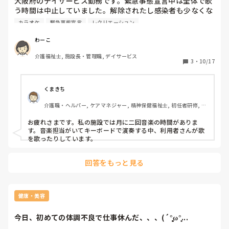
大阪府のデイサービス勤務です。緊急事態宣言中は全体で歌
う時間は中止していました。解除されたし感染者も少なくな
ってきたので再開を考えています。

カラオケ
緊急事態宣言
レクリエーション
皆さんのところは歌の時間してますか？

カラオケではなくCDの曲に合わせて歌う感じです。
わーこ
介護福祉士, 施設長・管理職, デイサービス
3
・
10/17
くまきち
介護職・ヘルパー, ケアマネジャー, 精神保健福祉士, 初任者研修, 実
務者研修, 障害福祉関連, 障害者支援施設, 社会福祉士
お疲れさまです。私の施設では月に二回音楽の時間がありま
す。音楽担当がいてキーボードで演奏する中、利用者さんが歌
を歌ったりしています。
回答をもっと見る
健康・美容
今日、初めての体調不良で仕事休んだ、、、(´°̥̥̥̥̥̥̥̥ω°̥̥...