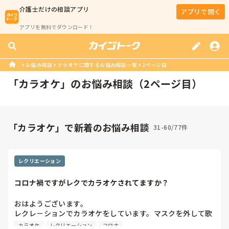
介護士
だけの相談アプリ
アプリで開く
アプリを無料でダウンロード！
お悩み相談
カラオケに関するお悩み相談一覧
2ページ目
「
カラオケ
」のお悩み相談（
2
ページ目）
「カラオケ」で新着のお悩み相談
31-60/77件
レクリエーション
コロナ禍ですがレクでカラオケされてますか？
おはようございます。

レクレ－ションでカラオケをしています。マスクを外して歌
った後はアルコールでマイクを拭いて次の方へ回してるので
カラオケ
レクリエーション
コロナ