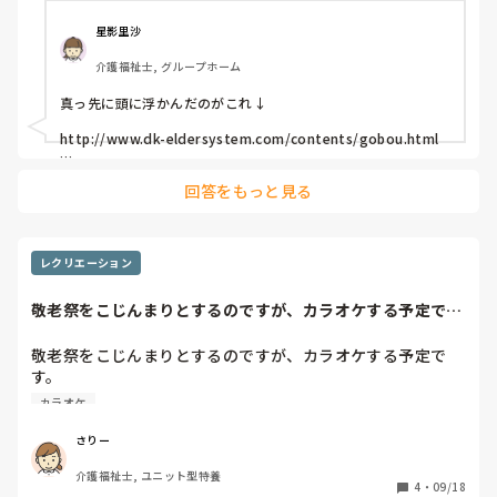
星影里沙
介護福祉士, グループホーム
真っ先に頭に浮かんだのがこれ↓

http://www.dk-eldersystem.com/contents/gobou.html

なんですけど、こんなんですかね？(￣▽￣;)

回答をもっと見る
他にもゲームの入った機器とかたしかあったような・・・

もし、元々ゲームや体操の入ってない機器で何かされるという
話でしたらすみません。
レクリエーション
敬老祭をこじんまりとするのですが、カラオケする予定で
す。お祝いとか、め...
敬老祭をこじんまりとするのですが、カラオケする予定で
す。

お祝いとか、めでたいとか、元気の出る明るい昭和の曲とい
カラオケ
えばなんでしょう。

教えてください～
さりー
介護福祉士, ユニット型特養
4
・
09/18