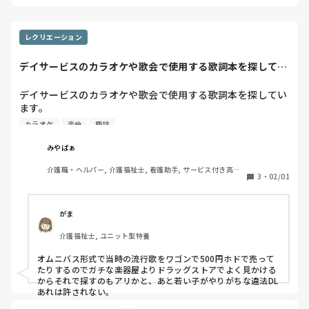
る)を天秤にかけた結果です。
レクリエーション
デイサービスのカラオケや歌会で使用する歌詞本を探してい
ます。1960~...
デイサービスのカラオケや歌会で使用する歌詞本を探してい
ます。

1960~1970年代辺りの歌謡曲や演歌などの歌詞本、知りま
カラオケ
楽曲
趣味
せんか？
みやばぁ
介護職・ヘルパー, 介護福祉士, 看護助手, サービス付き高齢
3
・
02/01
者向け住宅, デイサービス, 訪問介護, 実務者研修
がま
介護福祉士, ユニット型特養
オムニバス形式で当時の流行歌をワゴンで500円ホドで売って
たりするのでガチな楽器屋よりドラッグストアでよく見かける
からそれで探すのもアリかと、あと若い子がやりがちな違法DL
あれは許されない。