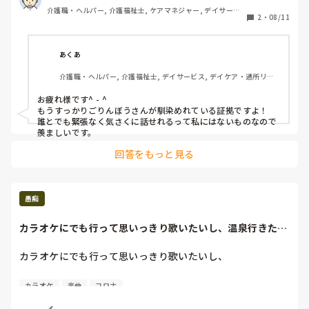
した。私は50過ぎてるんですけど(o^^o)

介護職・ヘルパー, 介護福祉士, ケアマネジャー, デイサービ
2
・
08/11
ス
とりあえず私はここでどんな形であれ受け入れられてると思
っていいんですね？

あくあ
ちなみに私はどの職場でも利用者さんの前でそれほど緊張し
介護職・ヘルパー, 介護福祉士, デイサービス, デイケア・通所リハ, 
ないで話すことができてます。これは介護福祉士になってか
訪問介護
らも祖母と暮らしてきたことや母がボランティアで施設に慰
お疲れ様です^ - ^

問に出かけていたことが大きいと思います。
もうすっかりごりんぼうさんが馴染めれている証拠ですよ！

誰とでも緊張なく気さくに話せれるって私にはないものなので
羨ましいです。
回答をもっと見る
愚痴
カラオケにでも行って思いっきり歌いたいし、温泉行きた
い、ネカフェ行きた...
カラオケにでも行って思いっきり歌いたいし、

温泉行きたい、ネカフェ行きたい……

カラオケ
楽曲
コロナ
コロナお前……このストレスどこで発散しろって！？(*｀Д
🍎