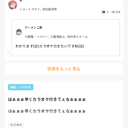
´)ノ ！！！
ショートステイ, 初任者研修
2
・
08/09
ラーメン二郎
介護職・ヘルパー, 介護福祉士, 有料老人ホーム
わかります(泣)カラオケ行きたいですね(泣)
回答をもっと見る
雑談・つぶやき
はぁぁぁ早くカラオケ行きてぇなぁぁぁぁ
はぁぁぁ早くカラオケ行きてぇなぁぁぁぁ
カラオケ