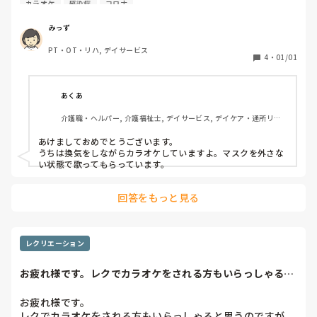
カラオケ
感染症
コロナ
り行っていますか？

感染が心配と言うことでうちの施設ではコロナウイルスが流
みっず
行り始めた頃より中止しているのですが再開するタイミング
PT・OT・リハ, デイサービス
も迷いますし、利用者さんからは歌いたいという希望もあり
4
・
01/01
ます。皆さんの所はどうされていますか？
あくあ
介護職・ヘルパー, 介護福祉士, デイサービス, デイケア・通所リハ, 
訪問介護
あけましておめでとうございます。

うちは換気をしながらカラオケしていますよ。マスクを外さな
い状態で歌ってもらっています。
回答をもっと見る
レクリエーション
お疲れ様です。レクでカラオケをされる方もいらっしゃると
思うのですが、コ...
お疲れ様です。

レクでカラオケをされる方もいらっしゃると思うのですが、