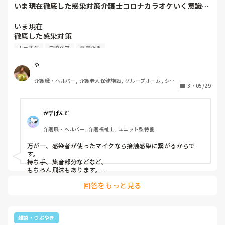
いま現在徹底した感染対策介護士コロナカラオケいく意識低
もう、一日終わるのに何考えてるんだろう、、、
い？？？休みの日...
いま現在

徹底した感染対策

カラオケ
口腔ケア
食事介助
介護士コロナカラオケいく

ゆ
意識低い？？？

介護職・ヘルパー, 介護老人保健施設, グループホーム, ショ
休みの日まで行動制限されたくないのが

3
・
05/29
ートステイ, ユニット型特養
本音…

どこにでもリスクはあるし

かずぱんだ
カラオケ行かないでくださいて

介護職・ヘルパー, 介護福祉士, ユニット型特養
禁止ってなに

万が一、感染者が使ったマイクなら接触感染に繋がるからで
飛沫があるから？？？

す。

持ち手、集音部分などなど。

そんなことで

もちろん飛沫もあります。

集音部分の中のスポンジ、機器まで使用の都度ちゃんと新型コ
禁止されたくないよおおおお

回答をもっと見る
ロナ対応の滅菌がされるのであれば、ほぼリスクは無いと思い
ます。

どこにいってもコロナコロナて

プライベートの行動まで制限されたくない気持ちは、わかりま
ノイローゼなりそ。

す。

うちの系列でカラオケ行った職員が数名、感染しクラスター報
雑談・つぶやき