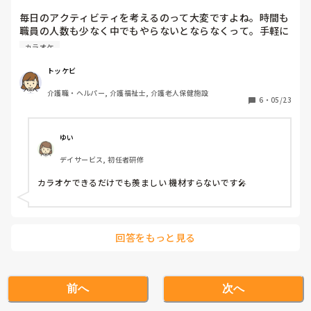
職員の人数も少な...
毎日のアクティビティを考えるのって大変ですよね。時間も
職員の人数も少なく中でもやらないとならなくって。手軽に
出来るカラオケに頼ってしまい楽しめているか微妙です。と
カラオケ
言うか入居者さんは歌う事が簡単で好きらしいので、難しい
ゲームはやりたがらない。やってあげたいのは山々なのにな
トッケビ
ぁといつも思うんです。
介護職・ヘルパー, 介護福祉士, 介護老人保健施設
6
・
05/23
ゆい
デイサービス, 初任者研修
カラオケできるだけでも羨ましい 機材すらないです🎤
回答をもっと見る
前へ
次へ