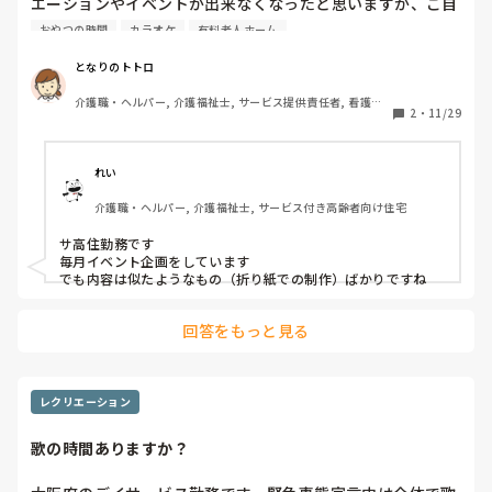
エーションやイベントが出来なくなったと思いますが、ご自
分がお勤めの施設に娯楽はどのぐらいありますか？私が勤め
おやつの時間
カラオケ
有料老人ホーム
ていた施設ではコロナの期間、全くのイベントは無く、食堂
に「シルバー川柳」がほんの少しあるだけ。ある階の食堂に
となりのトトロ
はカラオケの機械はあるものの、毎日似たような曲が掛け流
介護職・ヘルパー, 介護福祉士, サービス提供責任者, 看護助
しでした。他の様々な施設はどうなんだろう、といつも思っ
2
・
11/29
手, 有料老人ホーム, サービス付き高齢者向け住宅, 病院, 訪問
ていました。その施設の規模やスタッフの数にもよるとは思
介護
いますが是非お聞きしたいです。宜しくお願い致します。
れい
介護職・ヘルパー, 介護福祉士, サービス付き高齢者向け住宅
サ高住勤務です 

毎月イベント企画をしています  

でも内容は似たようなもの（折り紙での制作）ばかりですね
回答をもっと見る
レクリエーション
歌の時間ありますか？