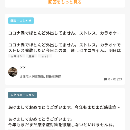
回答をもっと見る
雑談・つぶやき
コロナ渦でほとんど外出してません。ストレス。カラオケで
ストレス発散した...
コロナ渦でほとんど外出してません。ストレス。カラオケで
ストレス発散したい今日この頃。癒しはネコちゃん。明日は
早出。あー嫌だなー。
カラオケ
早出
コロナ
ジジ
介護老人保健施設, 初任者研修
0
・
01/23
レクリエーション
あけましておめでとうございます。今年もまだまだ感染症対
策を徹底しないと...
あけましておめでとうございます。

今年もまだまだ感染症対策を徹底しないといけませんね。

そこで、お聞きしたいのですが、カラオケや合唱は今まで通