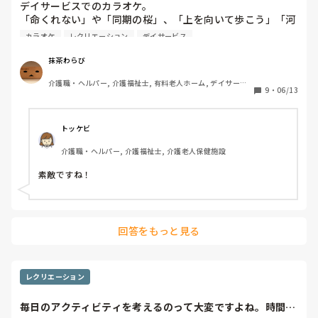
デイサービスでのカラオケ。

「命くれない」や「同期の桜」、「上を向いて歩こう」「河
内おとこ節」「二輪草」「憧れのハワイ航路」「銀座の恋の
カラオケ
レクリエーション
デイサービス
物語」何でもござれだぜ！！！！

と思い介助の他にレクやカラオケなど日々の業務をこなして
抹茶わらび
いたが、

介護職・ヘルパー, 介護福祉士, 有料老人ホーム, デイサービ
最近「永井龍雲」を十八番とする利用者さんが現れ
9
・
06/13
ス, 訪問介護
た！！！！！

ぬ？！誰だ？！？

調べてみよう！！！

トッケビ
現役のシンガーソングライターか！！！！！！

介護職・ヘルパー, 介護福祉士, 介護老人保健施設
新手のジャンルだ！！！！！！！

再び曲目の練習だ！！！！！！

素敵ですね！
介助方法もだけど、レクリエーションのカラオケも日々更新
されて追いつくのが大変だ！！！

（ウチの施設には過去、尾崎豊の大ファンだという90代の利
回答をもっと見る
用者さんも居たらしい）
レクリエーション
毎日のアクティビティを考えるのって大変ですよね。時間も