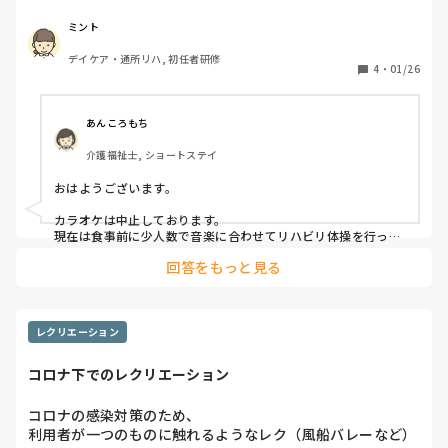
ミント
デイケア・通所リハ, 初任者研修
4
・
01/26
あんころもち
介護福祉士, ショートステイ
おはようございます。

カラオケは中止しております。

現在は食事前に少人数で音楽に合わせてリハビリ体操を行って
いるだけです。他レクリエーションは全て中止しております。

回答をもっと見る
いくらマイクを消毒していても

不安ですよね。わかります。
レクリエーション
コロナ下でのレクリエーション
コロナの感染対策のため、

利用者が一つのものに触れるようなレク（風船バレーなど）