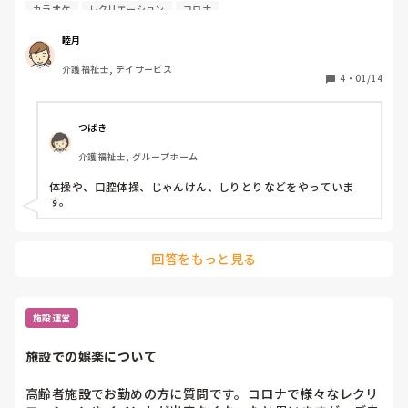
は中止、

カラオケ
レクリエーション
コロナ
おやつレクも中止、

カラオケも、皆で歌を歌うのも中止といろいろなものが中止
睦月
になっています。

介護福祉士, デイサービス
4
・
01/14
カラオケ大好きな利用者さんもたくさんおられて、皆さん、
不満は大きな声では言われませんが淋しく感じておられるよ
うです。

つばき
1年以上もこの状態でそろそろネタ切れしそうです。

介護福祉士, グループホーム
コロナ下でのレク、何か工夫しておられることはあります
体操や、口腔体操、じゃんけん、しりとりなどをやっていま
か？
す。
回答をもっと見る
施設運営
施設での娯楽について
高齢者施設でお勤めの方に質問です。コロナで様々なレクリ