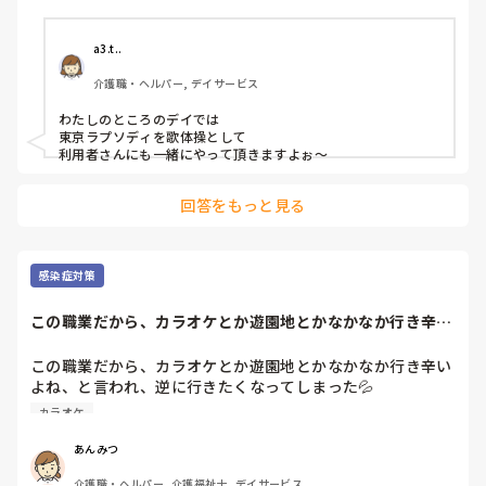
a3.t..
介護職・ヘルパー, デイサービス
わたしのところのデイでは

東京ラプソディを歌体操として

利用者さんにも一緒にやって頂きますよぉ〜
回答をもっと見る
感染症対策
この職業だから、カラオケとか遊園地とかなかなか行き辛い
よね、と言われ、...
この職業だから、カラオケとか遊園地とかなかなか行き辛い
よね、と言われ、逆に行きたくなってしまった💦

旅行もしたいけど、行き辛いよね•••

カラオケ
一人旅だったら良いのかな？
あんみつ
介護職・ヘルパー, 介護福祉士, デイサービス