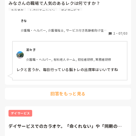
みなさんの職場で人気のあるレクは何ですか？

ウチはカラオケと花札です。

カラオケ
レクリエーション
デイサービス
最近、利用者さん達が歌う懐メロが鼻歌で…

きな
教えて貰って花札を覚えました。
介護職・ヘルパー, 介護福祉士, サービス付き高齢者向け住宅, 
2
・
07/03
デイサービス, 病院, 訪問介護, 小規模多機能型居宅介護
茶々子
介護職・ヘルパー, 有料老人ホーム, 初任者研修, 実務者研修
レクと言うか、毎日行っている脳トレの出席率はいいですね
回答をもっと見る
デイサービス
デイサービスでのカラオケ。「命くれない」や「同期の
桜」、「上を向いて歩...