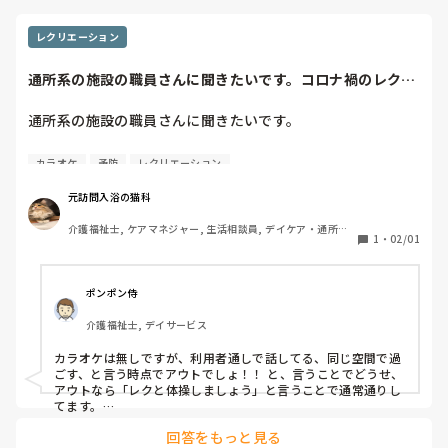
レクリエーション
通所系の施設の職員さんに聞きたいです。コロナ禍のレクリ
エーションはどう...
通所系の施設の職員さんに聞きたいです。

コロナ禍のレクリエーションはどうしてますか⁇

カラオケ
予防
レクリエーション
カラオケは無し、集団レク無し等、

元訪問入浴の猫科
どうしてるのか⁇

介護福祉士, ケアマネジャー, 生活相談員, デイケア・通所リ
1
・
02/01
ハ, 病院, 居宅ケアマネ
どんな対策をしてるか知りたいです。
ポンポン侍
介護福祉士, デイサービス
カラオケは無しですが、利用者通しで話してる、同じ空間で過
ごす、と言う時点でアウトでしょ！！ と、言うことでどうせ、
アウトなら「レクと体操しましょう」と言うことで通常通りし
てます。

後は、特にこんなご時世、外にも出れず体力、筋力低下を、押
回答をもっと見る
さえる為にもやってます。 コロナと体力低下(生活に支障がで