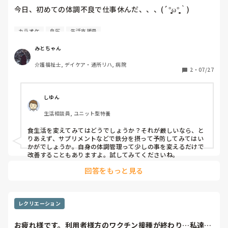
今日、初めての体調不良で仕事休んだ、、、(´°̥̥̥̥̥̥̥̥ω°̥̥̥̥̥̥̥̥｀)

朝起きた瞬間から目眩と動悸がひどく、血圧がなかなか戻っ
カラオケ
血圧
生活支援員
てくれなくて引っ越して早々病院行く羽目に。

みとちゃん
 体温は、36.8℃（普段から36.5℃以上、夏場の平均は
介護福祉士, デイケア・通所リハ, 病院
37.0℃前後）で、血圧は一回目が75 /48、2回目（30分）が
2
・
07/27
76/43（普段は、90〜110/ 56〜70）

、、、低すぎん？(´・ω:;.:...

しゆん
電話して、行く支度をしました。

生活相談員, ユニット型特養
以前の病院では地域の内科（循環器内科もある診療所）さん
食生活を変えてみてはどうでしょうか？それが厳しいなら、と
で、低血圧と貧血の可能性が高いと、言われました。一過性
りあえず、サプリメントなどで鉄分を摂って予防してみてはい
で数値が悪い場合は、生理食塩水と昇圧剤の入った薬を混ぜ
かがでしょうか。自身の体調管理って少しの事を変えるだけで
たものを点滴で打ったり、打っても低い数値とめまいが続き
改善することもありますよ。試してみてくださいね。
そうだったら、血圧安定の薬を一週間ぐらい飲み続けたこと
回答をもっと見る
がありました。

しかも、今日のシフトが早番のうえに、引っ越して間もない
ので、どこの受診科に行けば分からず、同じような病院が職
レクリエーション
場近くにあることを知り、職場と病院に電話して行きまし
た。

お疲れ様です。利用者様方のワクチン接種が終わり…私達職