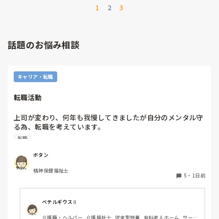
1
2
3
話題のお悩み相談
キャリア・転職
転職活動
上司が変わり、何年も我慢してきましたが自分のメンタル守
る為、転職を考えています。

納得できる仕事に出会うまでの間

転職
①今の所で我慢する

②系列の他職場に移動する

ボタン
皆さんならどうしますか？

精神保健福祉士
5
・
1日前
ベテルギウスⅡ
介護職・ヘルパー, 介護福祉士, 従来型特養, 有料老人ホーム, サービ