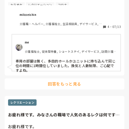
すか？カラオケルームの広さも教えていただきたいです。私
カラオケ
レクリエーション
コロナ
が働くデイサービスでは、今コロナが流行っているので行っ
ていませんが、その前は13時半から14時の間まで行ってい
mikoeishin
ました。広さはお客様10名程座れる広さです。どうぞ宜しく
介護職・ヘルパー, 介護福祉士, 生活相談員, デイサービス, 送
お願いします。
4
・
07/13
迎ドライバー
me 
介護福祉士, 従来型特養, ショートステイ, デイサービス, 訪問介護, 
ユニット型特養
専用の部屋は無く、多目的ホールかユニットに持ち込んで同じ
位の時間に1時間位していました。換気と人数制限、ご心配で
すよね。
回答をもっと見る
レクリエーション
お疲れ様です。みなさんの職場で人気のあるレクは何です
か？ウチはカラオケ...
お疲れ様です。
