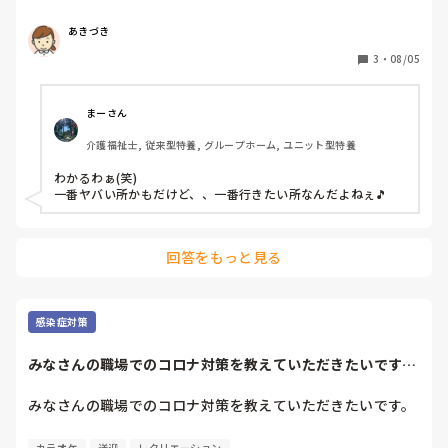
あきづき
3
・
08/05
まーさん
介護福祉士, 従来型特養, グループホーム, ユニット型特養
わかるわぁ(笑)

一番ヤバい所かもだけど、、一番行きたい所なんだよねぇ🎵
回答をもっと見る
感染症対策
みなさんの職場でのコロナ対策を教えていただきたいです。
私が働いているデ...
みなさんの職場でのコロナ対策を教えていただきたいです。

私が働いているデイサービスでは、まずスタッフが朝出勤し
カラオケ
送迎
レクリエーション