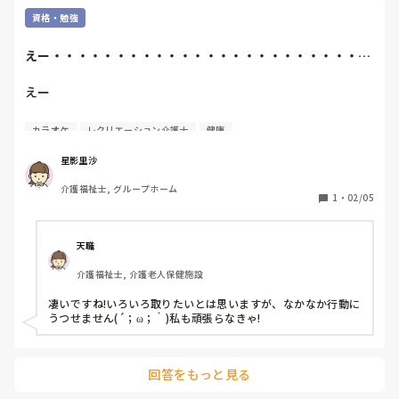
資格・勉強
えー・・・・・・・・・・・・・・・・・・・・・・・・取
れてしまった(￣...
えー

・・・・・・

カラオケ
レクリエーション介護士
健康
・・・・・・

・・・・・・

星影里沙
介護福祉士, グループホーム
・・・・・・取れてしまった(￣▽￣;)

1
・
02/05
そんな気はしたけど

その通りになるなんて(￣▽￣;)

天職
自宅受験とはいえ1ヶ月だけど(￣▽￣;)

介護福祉士, 介護老人保健施設
まあいいや。

凄いですね!いろいろ取りたいとは思いますが、なかなか行動に
これで私は

うつせません(´；ω；｀)私も頑張らなきゃ!
レクリエーション介護士で

音楽健康指導士準2級で

健康カラオケサポーター、です。

回答をもっと見る
箔がついたかな(￣▽￣;)