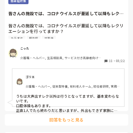
感染症対策
電車とかのほうがリスク高いのでは…

と思ってしまった。

皆さんの施設では、コロナウイルスが蔓延して以降もレクリ
エーションを行っ...
会社の張り紙読んで、、笑
皆さんの施設では、コロナウイルスが蔓延して以降もレクリ
エーションを行ってますか？

私の施設はコロナ禍において、母体の病院指示によりコーラ
カラオケ
感染症
サ高住
スやカラオケは中止になりました。また口腔体操も中止で
す。大きな声を出すのは禁止と。

こった
さらに上司の判断で、料理レクは中止→みんなでやるレクリ
介護職・ヘルパー, 生活相談員, サービス付き高齢者向け住
エーションは一切中止！とどんどん規制が強くなり、今は個
11
・
03/22
宅, ショートステイ, 介護事務
人で塗り絵や折り紙をやって頂くのみになりました。

利用者さんのストレスが溜まっていく一方で、また認知症も
進行が見られているのでとても心配しています。

ゴリエ
他の施設さんの状況を教えて頂けたら幸いです！
介護職・ヘルパー, 従来型特養, 有料老人ホーム, 初任者研修, 実務者
研修
うちは大声出すレク以外は行うとなってますが、基本変わらな
いです。

口腔体操もあります。

正直1人でたら終わりだと思いますが、外出もできず家族にも
会えずな入居者様みるとそれでいいのかなっておもいます。
回答をもっと見る