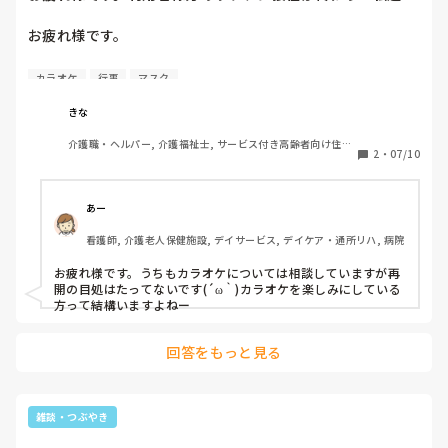
員の接種の予約も...
心電図検査をとったら、風邪でもコロナでもなく、低血圧か
お疲れ様です。

らくる徐脈性不整脈の可能性があるとのこと。（これを言わ
れるのは、初めて）

利用者様方のワクチン接種が終わり…

カラオケ
行事
マスク
点滴ではなく、採血とお注射で済みました。

私達職員の接種の予約も完了しました。

きな
後日、一日計測型心電図検査という、お胸にシールを貼っ
現在、距離確保や飛沫感染予防の為に停止しているイベント
て、一日普通に生活して、不整脈や頻脈がないか診るという
介護職・ヘルパー, 介護福祉士, サービス付き高齢者向け住宅, 
やレクがあります。

2
・
07/10
ことをするはめになりました。

デイサービス, 病院, 訪問介護, 小規模多機能型居宅介護
特に人気のカラオケの再開を楽しみにされている方が多いの
ですが…

そのことを指導者（直属の上司みたいな人）に相談したら、
あー
「今日、めっちゃ暑いから、絶対休んでちょ」と言われまし
同じ様に停止中のイベントなどの再開の予定はありますか？

た。

看護師, 介護老人保健施設, デイサービス, デイケア・通所リハ, 病院
ウチは私達の接種終了後、距離を保ちマスクをしたままで良
大好きの仕事がゆえに行けないのが辛い。

お疲れ様です。うちもカラオケについては相談していますが再
いなら再開しようか…という話が出ています。
開の目処はたってないです(´ω｀)カラオケを楽しみにしている
そう言ってくれたことも嬉しいけど、やっぱり職員の方に申
方って結構いますよねー
し訳ないな、利用者の方に申し訳ないなと一人寂しく泣いて
おります。

（実は、その日のレクリエーションがカラオケで、一緒に歌
回答をもっと見る
おうねと約束した利用者の方がいました。）

明日、指導者の方になんて言おう。利用者の方になんて返事
雑談・つぶやき
を返そう、、、。まだ、心の整理が付きません。
