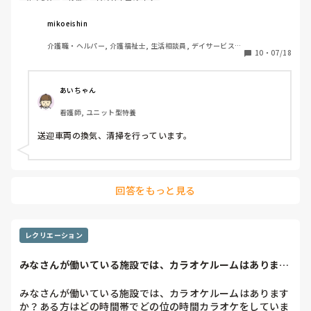
たら担当表に自宅で測った体温を記入します。

mikoeishin
送迎で迎えに行った際、車に乗る前に朝のお客様の体温を確
介護職・ヘルパー, 介護福祉士, 生活相談員, デイサービス, 
認する。(独居の方は送迎スタッフが体温計を持参して測定
10
・
07/18
送迎ドライバー
します。)

フロア内ではカラオケルームの使用禁止。冷房入れながら、
あいちゃん
対角線上にある窓のみ開ける。手洗いうがいの徹底などで
看護師, ユニット型特養
す。

送迎車両の換気、清掃を行っています。
回答をもっと見る
レクリエーション
みなさんが働いている施設では、カラオケルームはあります
か？ある方はどの...
みなさんが働いている施設では、カラオケルームはあります
か？ある方はどの時間帯でどの位の時間カラオケをしていま