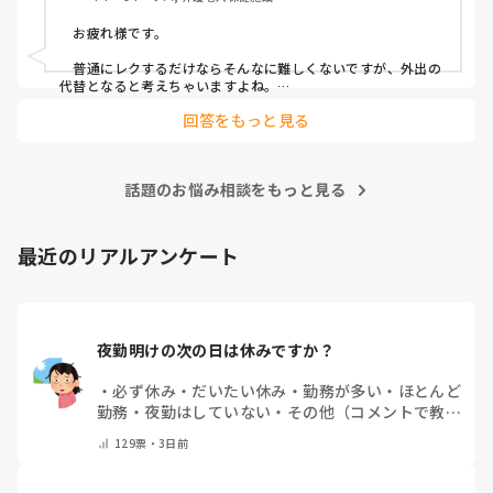
　お疲れ様です。

　普通にレクするだけならそんなに難しくないですが、外出の
代替となると考えちゃいますよね。

　外出気分を味わっていただくために、納涼会みたいなことを
回答をもっと見る
やったりしてます。いつも出さない炭酸飲料をお出しして、花
火の映像を流すとかですね。

　うちの施設では予算がなくできないですけど、VRみたいなの
で旅行気分なんてのも在宅で外出できない方に提供されて評判
話題のお悩み相談をもっと見る
いい、なんて話も聞きました。予算があればやってみたいで
す。
最近のリアルアンケート
夜勤明けの次の日は休みですか？
・
必ず休み
・
だいたい休み
・
勤務が多い
・
ほとんど
勤務
・
夜勤はしていない
・
その他（コメントで教え
てください）
129
票・
3日前