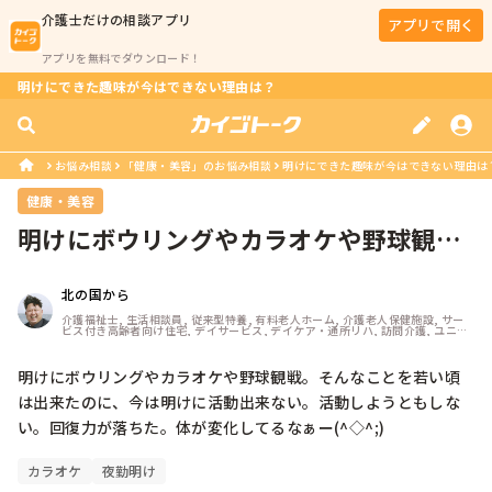
介護士
だけの相談アプリ
アプリで開く
アプリを無料でダウンロード！
明けにできた趣味が今はできない理由は？
お悩み相談
「健康・美容」のお悩み相談
明けにできた趣味が今はできない理由は
健康・美容
明けにボウリングやカラオケや野球観
戦。そんなことを若い頃は出来たの
に、...
北の国から
介護福祉士, 生活相談員, 従来型特養, 有料老人ホーム, 介護老人保健施設, サー
ビス付き高齢者向け住宅, デイサービス, デイケア・通所リハ, 訪問介護, ユニッ
ト型特養, 障害者支援施設, 訪問入浴
明けにボウリングやカラオケや野球観戦。そんなことを若い頃
は出来たのに、今は明けに活動出来ない。活動しようともしな
い。回復力が落ちた。体が変化してるなぁー(^◇^;)
カラオケ
夜勤明け