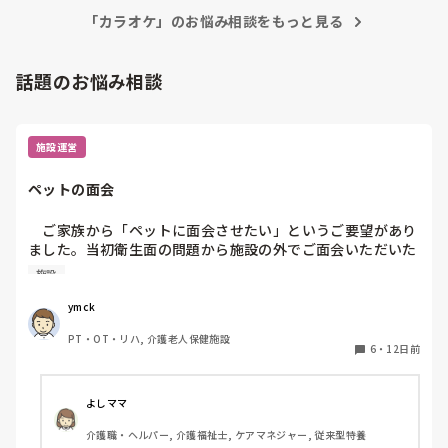
しかも、今日のシフトが早番のうえに、引っ越して間もない
ので、どこの受診科に行けば分からず、同じような病院が職
「カラオケ」のお悩み相談をもっと見る
場近くにあることを知り、職場と病院に電話して行きまし
た。

話題のお悩み相談
心電図検査をとったら、風邪でもコロナでもなく、低血圧か
らくる徐脈性不整脈の可能性があるとのこと。（これを言わ
れるのは、初めて）

施設運営
点滴ではなく、採血とお注射で済みました。

ペットの面会
後日、一日計測型心電図検査という、お胸にシールを貼っ
て、一日普通に生活して、不整脈や頻脈がないか診るという
　ご家族から「ペットに面会させたい」というご要望があり
ことをするはめになりました。

ました。当初衛生面の問題から施設の外でご面会いただいた
のですが、段々と状態がかわりお看取り寸前となった際に
そのことを指導者（直属の上司みたいな人）に相談したら、
施設
は、無理に外出していただくわけにもいかず、ビデオ通話で
「今日、めっちゃ暑いから、絶対休んでちょ」と言われまし
お願いしました。

た。

ymck
　ご本人にとっても大切なご家族かと思いますし、心情的に
PT・OT・リハ, 介護老人保健施設
はご対応したいのですが…。何か私共と別の方法で対応され
大好きの仕事がゆえに行けないのが辛い。

6
・
12日前
たケースやアイデアがあればお教え願いたいです。
そう言ってくれたことも嬉しいけど、やっぱり職員の方に申
し訳ないな、利用者の方に申し訳ないなと一人寂しく泣いて
おります。

よしママ
（実は、その日のレクリエーションがカラオケで、一緒に歌
介護職・ヘルパー, 介護福祉士, ケアマネジャー, 従来型特養
おうねと約束した利用者の方がいました。）
