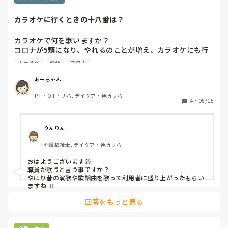
カラオケに行くときの十八番は？
カラオケで何を歌いますか？

コロナが5類になり、やれるのことが増え、カラオケにも行
く機会が増えると思うのですが…

カラオケ
楽曲
コロナ
いつも、歌う曲に悩んでしまいます。

皆さんの十八番はなんですか？
あーちゃん
PT・OT・リハ, デイケア・通所リハ
4
・
05/15
りんりん
介護福祉士, デイケア・通所リハ
おはようございます😃

職員が歌うと言う事ですか？

やはり昔の演歌や歌謡曲を歌って利用者に盛り上がったもらい
ますね🙆‍♀️

この仕事か長いと昔の歌もめっちゃ覚えますよね！！
回答をもっと見る