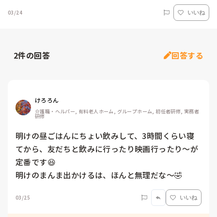
03/24
いいね
2
件の回答
回答する
けろろん
介護職・ヘルパー, 有料老人ホーム, グループホーム, 初任者研修, 実務者
研修
明けの昼ごはんにちょい飲みして、3時間くらい寝
てから、友だちと飲みに行ったり映画行ったり～が
定番です😆

明けのまんま出かけるは、ほんと無理だな～🤣
03/25
いいね