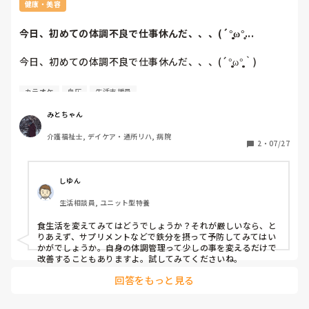
健康・美容
今日、初めての体調不良で仕事休んだ、、、(´°̥̥̥̥̥̥̥̥ω°̥̥...
今日、初めての体調不良で仕事休んだ、、、(´°̥̥̥̥̥̥̥̥ω°̥̥̥̥̥̥̥̥｀)

朝起きた瞬間から目眩と動悸がひどく、血圧がなかなか戻っ
カラオケ
血圧
生活支援員
てくれなくて引っ越して早々病院行く羽目に。

みとちゃん
 体温は、36.8℃（普段から36.5℃以上、夏場の平均は
介護福祉士, デイケア・通所リハ, 病院
37.0℃前後）で、血圧は一回目が75 /48、2回目（30分）が
2
・
07/27
76/43（普段は、90〜110/ 56〜70）

、、、低すぎん？(´・ω:;.:...

しゆん
電話して、行く支度をしました。

生活相談員, ユニット型特養
以前の病院では地域の内科（循環器内科もある診療所）さん
食生活を変えてみてはどうでしょうか？それが厳しいなら、と
で、低血圧と貧血の可能性が高いと、言われました。一過性
りあえず、サプリメントなどで鉄分を摂って予防してみてはい
で数値が悪い場合は、生理食塩水と昇圧剤の入った薬を混ぜ
かがでしょうか。自身の体調管理って少しの事を変えるだけで
たものを点滴で打ったり、打っても低い数値とめまいが続き
改善することもありますよ。試してみてくださいね。
そうだったら、血圧安定の薬を一週間ぐらい飲み続けたこと
回答をもっと見る
がありました。
