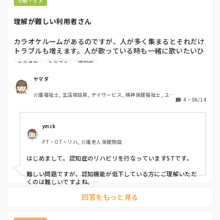
介助・ケア
理解が難しい利用者さん
カラオケルームがあるのですが、人が多く集まるとそれだけ
トラブルも増えます。人が歌っている時も一緒に歌いたいひ
とと、聞いていたい人です。自分が歌っている時は歌って欲
カラオケ
トラブル
認知症
しくない人もいます。順番やタイミングをずらしてはいます
が全部を叶えることは難しいです。中には全部だいたい大声
ヤマダ
で歌う方もいて、他の方に聞いていた方がいいですよと言わ
介護福祉士, 生活相談員, デイサービス, 精神保健福祉士, ユニ
れ、怒っていました。認知が酷く、理解が難しい上怒りっぽ
4
・
06/14
ット型特養, 障害者支援施設, 社会福祉士
い方なので困っています。
ymck
PT・OT・リハ, 介護老人保健施設
はじめまして。認知症のリハビリを行なっていますSTです。

難しい問題ですが、認知機能が低下している方にご理解いただ
くのは難しいですよね。

基本的にはニーズにより合唱OKとNGで分かれるなど、介護者
回答をもっと見る
側の配慮と工夫が必須かと思います。もしくは、すべて合唱Ｏ
Ｋにする、日により変えるなど…。ご検討ください。