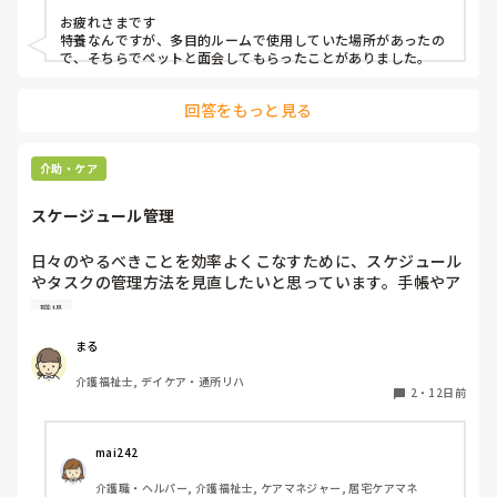
お疲れさまです

明日、指導者の方になんて言おう。利用者の方になんて返事
特養なんですが、多目的ルームで使用していた場所があったの
を返そう、、、。まだ、心の整理が付きません。

で、そちらでペットと面会してもらったことがありました。
もう、一日終わるのに何考えてるんだろう、、、
回答をもっと見る
介助・ケア
スケージュール管理
日々のやるべきことを効率よくこなすために、スケジュール
やタスクの管理方法を見直したいと思っています。手帳やア
プリ、チェックリストなど、みなさんが実践している工夫や
職場
おすすめの管理ツールがあれば教えていただきたいです。日
常のスケジュール調整をスムーズに行うためのコツは何です
まる
か？
介護福祉士, デイケア・通所リハ
2
・
12日前
mai242
介護職・ヘルパー, 介護福祉士, ケアマネジャー, 居宅ケアマネ