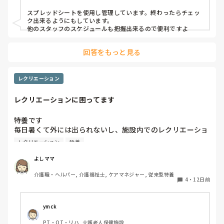
スプレッドシートを使用し管理しています。終わったらチェッ
ク出来るようにもしています。

他のスタッフのスケジュールも把握出来るので便利ですよ
回答をもっと見る
レクリエーション
レクリエーションに困ってます
特養です

毎日暑くて外には出られないし、施設内でのレクリエーショ
ンはどんな事をされてますか？

レクリエーション
特養
よい案があったら教えてください。
よしママ
介護職・ヘルパー, 介護福祉士, ケアマネジャー, 従来型特養
4
・
12日前
ymck
PT・OT・リハ, 介護老人保健施設