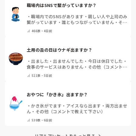
職場内はSNSで繋がっていますか？
・
職場内でのSNSがあります
・
親しい人や上司のみ
繋がっています
・
誰ともつながっていません
・
その
他（コメントで教えてください）
466
票・
4日前
土用の丑の日はウナギ出ますか？
・
出ました
・
出ませんでした
・
今日は休日でした
・
食事のサービスはありません
・
その他（コメントで
教えて下さい）
521
票・
5日前
おやつに「かき氷」出ますか？
・
かき氷がでます
・
アイスなら出ます
・
両方出ませ
ん
・
その他（コメントで教えて下さい）
539
票・
6日前
リアルアンケートをもっと見る