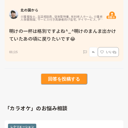
北の国から
介護福祉士, 生活相談員, 従来型特養, 有料老人ホーム, 介護老
質問主
人保健施設, サービス付き高齢者向け住宅, デイサービス, デイ
ケア・通所リハ, 訪問介護, ユニット型特養, 障害者支援施設, 
訪問入浴
明けの一杯は格別ですよね^_^明けのまんま出かけ
ていたあの頃に戻りたいです😂
03/25
いいね
回答を投稿する
「カラオケ」のお悩み相談
レクリエーション