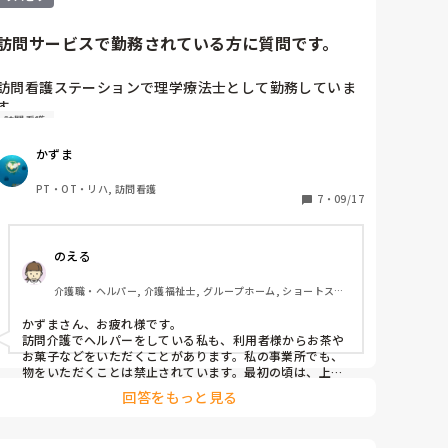
が簡単な用事でそれもすぐに終わります。
とがあるので、受け持ちの方ではなくても情報提供書にま
とめておいて「追記あったら追記して活用ください」と申
し送ることもあります。

訪問サービスで勤務されている方に質問です。
待機用のファイルに修了した利用者さんの情報がまだ入っ
ていたりもするので時々整理するとありがたがられます。

あとは一般的な体操やリハビリパンフレットなどを見つけ
訪問看護ステーションで理学療法士として勤務していま
て印刷しておくと他の方も使えていいかもしれません。

す。

自分の仕事、ではなくステーションの仕事としてやること
訪問看護
毎週訪問すると、コーヒーやお菓子を出してくださる利
を見つける視点はどうでしょう？

用者様を担当しています。かなり厳格な方で、「いつも
参考になれば幸いです。
かずま
助かってるから」と、毎回だしてくださります。

会社としてはいただくことはアウトのルールですが、毎
PT・OT・リハ, 訪問看護
回準備してくださっているので、断る方が失礼で信頼関
7
・
09/17
係も壊れる原因になるかなと考えています。ましてや、
看護師さんが別の曜日に介入しています。多分同じよう
のえる
に準備してくださっています。

訪問サービスで勤務されている方で、同じような経験や
介護職・ヘルパー, 介護福祉士, グループホーム, ショートステ
現在進行形で悩まれている方はいらっしゃいますか？

イ, デイサービス, デイケア・通所リハ, 訪問介護, 小規模多機
また、どのように対応していますか？
能型居宅介護
かずまさん、お疲れ様です。

訪問介護でヘルパーをしている私も、利用者様からお茶や
お菓子などをいただくことがあります。私の事業所でも、
物をいただくことは禁止されています。最初の頃は、上手
にお断りできずに悩むこともありました。「自分がもらっ
回答をもっと見る
ていても、他のヘルパーは断っているのではないか？」
「その逆もあるのでは？」と考えてしまったからです。
