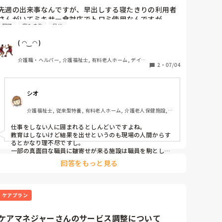
先週の出来事なんですが、早出しする寝たきりの利用者
さんがいてミキサー食対応でトロミ使用なんですが、

理想
寝たきり
早出
遅番専属の方が夕食介助後休憩に入る。日勤者のスタッ
フが寝たきりの利用者のオムツ交換に入ろうと、居室に
( ◠‿◠ )
行くと寝たきりの利用者がチアノーゼになっている。

ベッドは何故かフラットのままᕦ(ò_óˇ)ᕤ

介護職・ヘルパー, 介護福祉士, 有料老人ホーム, デイサ
慌てて訪看に連絡入れ事なきを得るᕦ(ò_óˇ)ᕤ

2
・
07/04
ービス
咽喉の奥にトロミがへばりついていたらしく吸引対応。

発見した日勤者はヒヤリハットも書かない、食事介助し
シオ
た本人はケロッとして、夜勤入りの私に申し送る
ᕦ(ò_óˇ)ᕤ

介護福祉士, 従来型特養, 有料老人ホーム, 介護老人保健施設, 
管理者は一切関係ないみたいですけどm(._.)m

デイケア・通所リハ, 訪問介護, ユニット型特養, 障害者支援施
当の本人は一切反省ないᕦ(ò_óˇ)ᕤ

設, 小規模多機能型居宅介護
仕事をしない人に囲まれるとしんどいですよね。

ショート利用の認知症の利用者の対応を誤り不穏にさせ
教育はしないけど結果を出せというのも現場の人間からす
る。娘さんが迎えに来て帰すと言う事を先月したのも

るとかなり理不尽ですし。

不問らしく、何でもありなんだと再認識するところだっ
一部の真面目な職員に皺寄せが来る施設は職員を駒として
しか見てないですよね😞
たᕦ(ò_óˇ)ᕤ

回答をもっと見る
社長の無駄話がやたら長い朝礼ᕦ(ò_óˇ)ᕤ

貴方は一切教育も何にもせず、ただ部下にやれやれと言
う事しかしてないから、ポンコツ管理者続々と誕生
ケアプラン
ᕦ(ò_óˇ)ᕤ

現場のスタッフは毎日迷惑してますけどᕦ(ò_óˇ)ᕤ

お花畑の理想論で介護はできませんm(._.)m
ケアマネジャーさんのサービス調整について