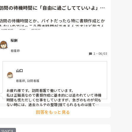
そろりと自らトイレにいかれたタイミングで全更衣したこ
ともあります。

訪問の待機時間に「自由に過ごしてていいよ」は
ご参考になれば幸いです。
地雷？
訪問の待機時間とか、バイトだったら特に書類作成とか
もないのでけっこう空き時間ができるんですけど皆さん
訪問看護
副業
理不尽
何してますか？

何かありますかと聞いても「ゆっくりしててくれたらい
桜餅
いよー」とか言われるんでスマホ見てたら別部署からク
レームが来たから気をつけてとか言われることがありま
看護師
す。

2
・
06/03
注意されてるわけではなくて、あくまでも形式上みたい
で「って言ってもすることないからバレないようにこっ
山口
そりスマホ見るのは構わないよ。うち暇なんだよね。」
といった感じでどうしたらいいのか困ります。

看護師, 訪問看護
「あいついっつもステーションにいるじゃん」みたいな
お疲れ様です。訪問看護で働いています。

感じで言われるんだと思いますが、訪問入ってないしバ
私は正職員なので書類作成に基本的には追われていて待機
イトなんで職員用の鍵ももらえないんで自由に動けずス
時間も慌ただしく仕事をしていますが、急ぎのものが何も
テーションで待機するしかないんですよね。(ステーショ
ない時には、過去カルテの整理(捨てられるものは捨て
る)、物品庫の整理(意外と期限切れとかがある)、掃除(消毒
ンを出るにもパスキーがいる所です)

回答をもっと見る
など、嘔吐対策や感染対策グッズの整理点検も)、あとは調
参考書みたいな本を持ち込んだら多少違いますかね…。

べ物(病気や治療などについて)あたりをしていることが多
いですかね。

最近は待機時間にも行程を入れてくれてたりするんです
訪問後の情報や記録の整理も受診の信情報提供に役立つこ
リハビリ