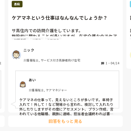
とは思いますが…
愚痴
ケアマネという仕事はなんなんでしょうか？
サ高住内での訪問介護をしています。

施設的に関わることが多いですが、在宅介護なのでケア
訪問看護
サ高住
ケアマネ
マネが重要です。組まれたサービス内でしか基本は行え
ません。本人が困っているからと言ってすぐに手を出し
ニック
てしまうと、本人も自分達も苦しめてしまいます。

介護福祉士, サービス付き高齢者向け住宅
2
・体調不良でデイサービスを休んだときに清潔ケアがで
1
・
04/24
きないがケアマネからは一切連絡はこないためこちらで
予定を組んで提案しなければならない

あい
・転倒が続いたり建物管理の車椅子を貸すことが続いた
りしていることを伝えているが、なかなかレンタルに至
介護福祉士, ケアマネジャー
らないため、「車椅子が必要です」という連絡が必要

ケアマネの仕事って、見えないところが多いです。車椅子
具体的指示をする段階まで明確なものならそもそも困ら
入れて！外して！など現場から言われ、検討して入れたり
ない。

外したりしますがその度にアセスメント、プラン作成、言
われている他職種、親族に連絡、担当者会議終われば書類
作成ですが、実際やってみればそれだけでも何日もかかり
ケアマネは他職種に電話をするだけの人？と感じてしま
回答をもっと見る
ます。他にも仕事があれば、どんどん仕事が溜まっていき
うことが多いです
ます。たぶんケアマネから見れば、簡単に言わないで！で