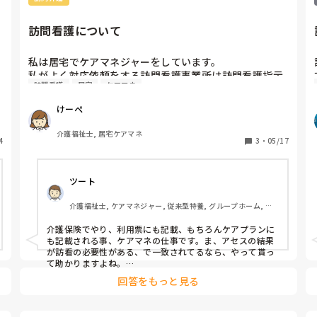
みませんか」「洗いやすい物に変えてみましょうか」な
ど、本人の負担を減らす提案として話す方が受け入れても
らいやすい印象があります。

訪問看護について
本当にデリケートな問題なので、信頼関係や声かけのタイ
ミングも大事ですよね。
私は居宅でケアマネジャーをしています。

私がよく対応依頼をする訪問看護事業所は訪問看護指示
訪問看護
居宅
ケアマネ
書を直接医療機関と連携し手配してくれています。

本来はケアマネジャーが病院と連携し発行依頼するもの
けーぺ
介護福祉士, 居宅ケアマネ
4
3
・
05/17
ツート
介護福祉士, ケアマネジャー, 従来型特養, グループホーム, デ
イサービス
介護保険でやり、利用票にも記載、もちろんケアプランに
も記載される事、ケアマネの仕事です。ま、アセスの結果
が訪看の必要性がある、で一致されてるなら、やって貰っ
て助かりますよね。

ただ、保険者は大丈夫なとこ＝市町村ですかね、、

回答をもっと見る
ケアマネが、医師の意向確認して、のケアマネジメントの
流の中、ケアマネ宛のドクターの指示書はないのですよ
ね…　支援経過に、確認したと落とし込んでの対応かな、