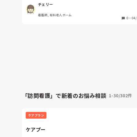
私はなるべくいつもより早くお風呂に入り、寝る準備を
チェリー
ますが、その時に限って呼び出しがありまたお風呂に入
ということがあります。
看護師, 有料老人ホーム
0
・
04/
「訪問看護」で新着のお悩み相談
1-30/302件
ケアプラン
ケアプー