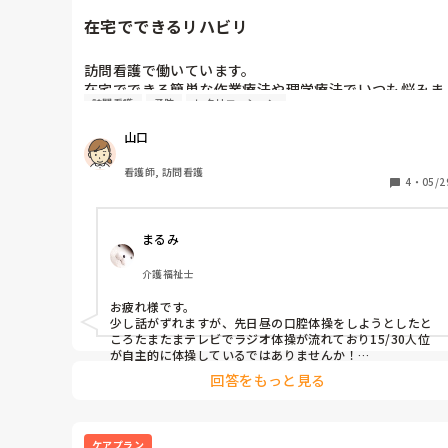
在宅でできるリハビリ
訪問看護で働いています。

在宅でできる簡単な作業療法や理学療法でいつも悩みま
訪問看護
予防
レクリエーション
す。

一般的なパンフレットの転倒予防体操などは勧めていま
山口
すがあまり関心を持ってもらえなかったり、「私には必
要ない」と実施してもらえなかったり・・・。

看護師, 訪問看護
そしてそういう人に限って転倒しやすかったり、思わぬ
4
・
05/2
怪我につながりやすくなったりするんですよね。

同じ体操でもリハビリ室にいくと意欲的にやるのに、在
まるみ
宅だとやらないという人も結構いる気がします。

介護福祉士
・歩けるけど転倒が増えた

・高齢で筋肉が落ちてきている

お疲れ様です。

・認知症なし〜日常会話は問題ない程度の認知力

少し話がずれますが、先日昼の口腔体操をしようとしたと
の利用者さんのリハビリ、何かアドバイスや案をくださ
ころたまたまテレビでラジオ体操が流れており15/30人位
い！

が自主的に体操しているではありませんか！

ビックリでしたが良い事だと思ったので口腔体操を辞めま
何か楽しんでできそうなレク性のあるものや訪問時だけ
回答をもっと見る
したw

でなく日頃から継続できそうなもの、ないですか？
わざわざする体操というのはダイエットと一緒でなかなか
進まないので昔からの身体に刷り込まれた事を活かしてみ
るのも手かもしれませんよ。
ケアプラン