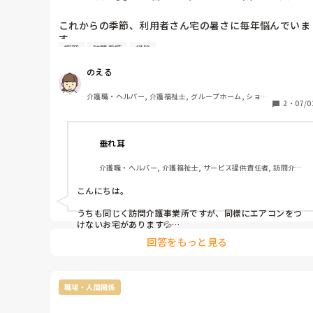
これからの季節、利用者さん宅の暑さに毎年悩んでいま
す。

調理
訪問看護
掃除
エアコンをつけない利用者さんや、「ヘルパーがいる間
のえる
だけ」とつけてくださる方もいます。熱中症の危険があ
る時は声掛けをしてつけていただくこともありますが、
介護職・ヘルパー, 介護福祉士, グループホーム, ショー
帰るとすぐ消してしまう方も少なくありません。

2
・
07/0
トステイ, デイサービス, デイケア・通所リハ, 訪問介護, 
小規模多機能型居宅介護
また、リビングは涼しくても、調理支援をするキッチン
垂れ耳
にはエアコンがなく、とても暑いお宅もあります。調理
をしていると汗が止まらず、まるで入浴介助の後のよう
介護職・ヘルパー, 介護福祉士, サービス提供責任者, 訪問介護, 
にびっしょりになってしまうこともあります。

障害福祉関連
こんにちは。

皆さんは、この時期どのように対応されていますか？

うちも同じく訪問介護事業所ですが、同様にエアコンをつ
利用者さんへのエアコンの声掛けや、ご自身の暑さ対
けないお宅があります💦

策、調理支援中の工夫などがあれば教えていただきたい
回答をもっと見る
理由は色々ありますが、本人様が極度の寒がり・暑がり
です。
か、もしくは経済的理由により電気代を節約したいという
ご利用者宅だと、真夏も真冬もエアコンつけないことが多
いですね…

職場・人間関係
真冬はまぁ、衣服でなんとか凌げはしますが、さすがに近