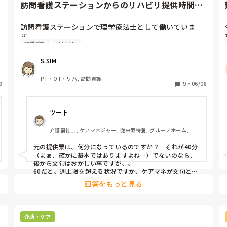
訪問看護ステーションからのリハビリ提供時間に
ついて
訪問看護ステーションで理学療法士として働いていま
す。

訪問看護
リハビリ
私の働いている職場は、1人につき60分介入していま
S.SIM
す。よくケアマネから、「他の所はどこも40分でリハビ
リやってるんですけどね」と言われますが、やはり40分
PT・OT・リハ, 訪問看護
9
介入の所が多いのでしょうか？

9
・
06/08
たまに、「なんで60分もやるんだ」とケアマネから文句
を言われることもあります。

ツート
皆さんの所はどうですか？

介護福祉士, ケアマネジャー, 従来型特養, グループホーム, デ
イサービス
教えてください！
元の提供票は、何分になっているのですか？　それが40分
（まぁ、確かに基本ではありますよね…）でないのなら、
後から文句はおかしい事ですが、、

60だと、週上限を超える状況ですか、ケアマネが文句と言
われているので…　リハ計画では、目標に向けての項目
回答をもっと見る
は、何分で作成しておられますか？　それが本当に必要で
したら、担当者会議や事前打ち合わせで、ケアマネと話し
合いはできないのでしょうか？　やってしまって、後から
文句…こんな流れは事業所目線、ケアマネ視線両方から正
介助・ケア
しくないですが…