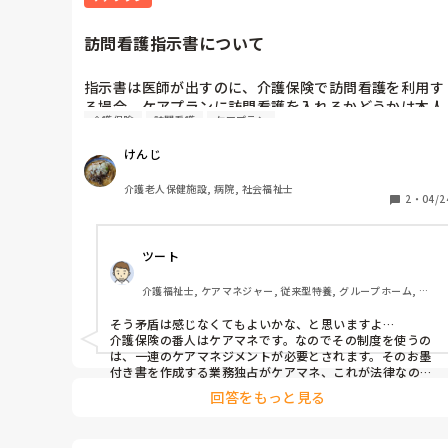
訪問看護指示書について
指示書は医師が出すのに、介護保険で訪問看護を利用す
る場合、ケアプランに訪問看護を入れるかどうかは本人
介護保険
訪問看護
ケアプラン
の希望やケアマネジャーの見立て等で決まりますよね。

なんか矛盾を感じます。
けんじ
介護老人保健施設, 病院, 社会福祉士
2
・
04/2
ツート
介護福祉士, ケアマネジャー, 従来型特養, グループホーム, デ
イサービス
そう矛盾は感じなくてもよいかな、と思いますよ…

介護保険の番人はケアマネです。なのでその制度を使うの
は、一連のケアマネジメントが必要とされます。そのお墨
付き書を作成する業務独占がケアマネ、これが法律なの
で…

回答をもっと見る
そして、ドクターの指示書を出してもらう、、これもケア
マネの業務で、医師に必要な説明とお願いをして、医師も
医療的な関わりの必要へを認めてくれたら、指示書を書い