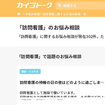
お悩み相談
訪問看護に関するお悩み相談一覧
「
訪問看護
」のお悩み相談
「
訪問看護
」に関するお悩み相談が現在
302
件。た
「訪問看護」で話題のお悩み相談
雑談・つぶやき
訪問看護の待機の日の夜はどのように過ごします
か？
訪問看護として施設で働いています。

日勤終わりで待機電話を持ち帰る場合、その夜はどのよ
訪問看護
有料老人ホーム
施設
にすごしますか？
