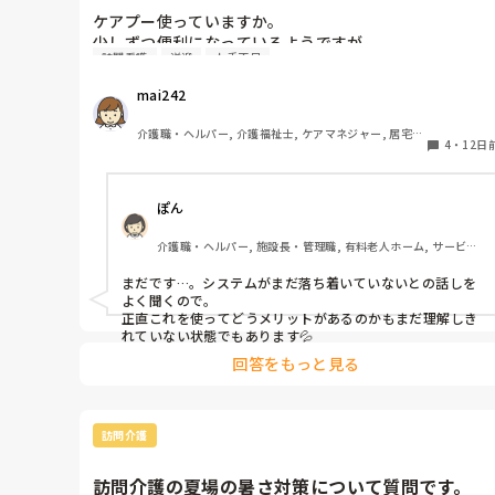
ケアプー使っていますか。

少しずつ便利になっているようですが、

訪問看護
送迎
人手不足
1台のパソコンでしか使えず実績も取り込んでみました
が、訪問看護や通所介護の送迎減算などでエラーが出ま
mai242
した。
介護職・ヘルパー, 介護福祉士, ケアマネジャー, 居宅ケ
4
・
12日
アマネ
ぽん
介護職・ヘルパー, 施設長・管理職, 有料老人ホーム, サービス
付き高齢者向け住宅, 訪問介護, 介護事務, 初任者研修, 障害福
祉関連, 障害者支援施設
まだです…。システムがまだ落ち着いていないとの話しを
よく聞くので。

正直これを使ってどうメリットがあるのかもまだ理解しき
れていない状態でもあります💦
回答をもっと見る
訪問介護
訪問介護の夏場の暑さ対策について質問です。