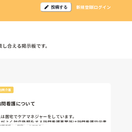
新規登録
ログイン
投稿する
談し合える掲示板です。
訪問介護
訪問看護について
私は居宅でケアマネジャーをしています。

私がよく対応依頼をする訪問看護事業所は訪問看護指示書
訪問看護
居宅
ケアマネ
を直接医療機関と連携し手配してくれています。
