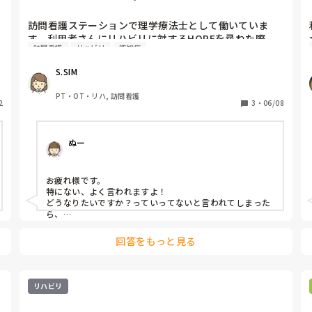
言われることありませんか...
訪問看護ステーションで理学療法士として働いていま
す。利用者さんにリハビリに対するHOPEを尋ねた際、
訪問看護
リハビリ
認知症
「特にないです」と言われることが時々あります。認知
症の方に多い印象です。私の聞き方が悪いのかとも思っ
S.SIM
ています。

皆様は似た経験ありますでしょうか。ある方は、どのよ
PT・OT・リハ, 訪問看護
2
うに対応されていますか？

3
・
06/08
ご意見いただけると幸いです。

よろしくお願いいたします。
ぬー
お疲れ様です。

特にない、よく言われますよ！

どうなりたいですか？っていってないと言われてしまった
ら、

はいかいいえで答えられる質問にシフトチェンジします！
回答をもっと見る
リハビリ