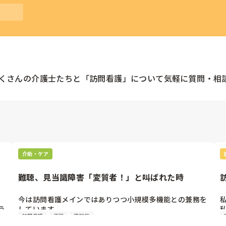
くさんの
介護士
たちと「
訪問看護
」について気軽に質問・相
介助・ケア
難聴、見当識障害「変質者！」と叫ばれた時
今は訪問看護メインではありつつ小規模多機能との兼務を
う
しています。

訪問看護
不穏
認知症
病棟勤務時代にあったエピソードをいまだに思い出しま