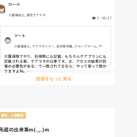
本来はケアマネジャーが病院と連携し発行依頼するもので
けーぺ
介護福祉士, 居宅ケアマネ
3
・
05/17
ツート
介護福祉士, ケアマネジャー, 従来型特養, グループホーム, デイ
サービス
介護保険でやり、利用票にも記載、もちろんケアプランにも
記載される事、ケアマネの仕事です。ま、アセスの結果が訪
看の必要性がある、で一致されてるなら、やって貰って助か
りますよね。

ただ、保険者は大丈夫なとこ＝市町村ですかね、、

回答をもっと見る
ケアマネが、医師の意向確認して、のケアマネジメントの流
の中、ケアマネ宛のドクターの指示書はないのですよね…　
支援経過に、確認したと落とし込んでの対応かな、とは思い
ますが…
職場・人間関係
先週の出来事m(._.)m