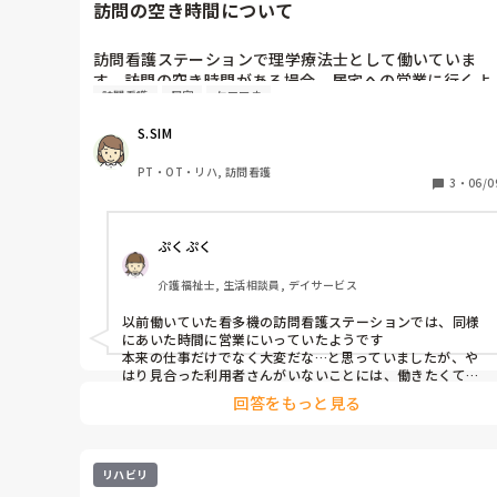
年のいわゆる酷暑日なんかにノーエアコンだと、共倒れす
訪問の空き時間について
るリスクがあるので、そういうときは「今、室内が〇度に
なってて、このまま放置しておくと生命の危険を及ぼしか
ねない」といった声かけをご利用者にしたうえで、エアコ
訪問看護ステーションで理学療法士として働いていま
ンをつけさせていただきます。

す。訪問の空き時間がある場合、居宅への営業に行くよ
訪問看護
居宅
ケアマネ
うに言われています。一応、話のネタになるようにチラ
スタッフの夏場の暑さ対策と言えば、充分な水分補給と着
シを作成してくれており、それを持参するかたちです。
替えくらいですね^^;

S.SIM
このような営業活動は、他の事業所でも行っているので
ちなみに自分は汗っかきなんで、夏場は汗ふきシートが欠
しょうか？
PT・OT・リハ, 訪問看護
かせません(｀･ω･´)ｷﾘｯ
3
・
06/0
ぷくぷく
介護福祉士, 生活相談員, デイサービス
以前働いていた看多機の訪問看護ステーションでは、同様
にあいた時間に営業にいっていたようです

本来の仕事だけでなく大変だな…と思っていましたが、や
はり見合った利用者さんがいないことには、働きたくても
入るところがないとか赤字になるとか…あるかと思います

回答をもっと見る
会社としても、あいてる時間なら少しでも…とあるのでは

大変だとは思いますが、がんばってくださいね
リハビリ