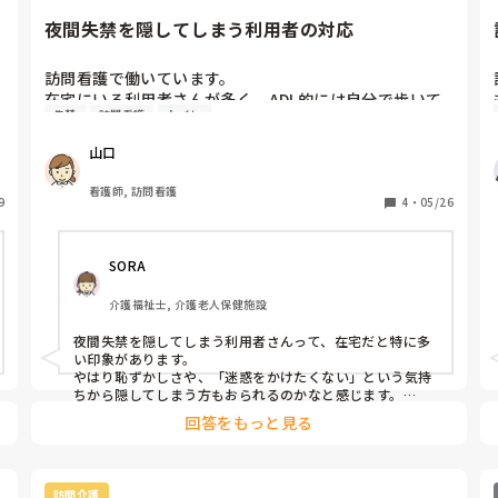
夜間失禁を隠してしまう利用者の対応
訪問看護で働いています。

在宅にいる利用者さんが多く、ADL的には自分で歩いて
失禁
訪問看護
トイレ
トイレや近所の買い物に行けるという人が多いです。

ですが、夜間失禁が増えた等で布団や衣類が汚れている
山口
にも関わらずそれを隠して、異臭を放っている方が多数
います。

看護師, 訪問看護
9
隠したい気持ちもわからなくはないですが、家の中がデ
4
・
05/26
ンジャラス宝探し状態です。

こういう場合、問題を本人に指摘する、改善する時の工
SORA
夫や声かけの仕方など、どうしたら良いでしょうか。
介護福祉士, 介護老人保健施設
夜間失禁を隠してしまう利用者さんって、在宅だと特に多
い印象があります。

やはり恥ずかしさや、「迷惑をかけたくない」という気持
ちから隠してしまう方もおられるのかなと感じます。

私なら、最初から「臭っていますよ」「汚れていますよ」
回答をもっと見る
と強く伝えるより、「最近夜間どうですか？困っているこ
とありませんか？」と、まず本人の気持ちを聞くようにす
るかなと思います。

また、失禁を責めるのではなく、「夜だけパッドを変えて
訪問介護