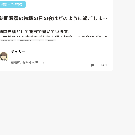
そこで上司に相談し、ヘルパー全体で物をいただくことが
雑談・つぶやき
NGであることを改めて会議で周知してもらいました。断り
にくい利用者様には、いただけないことを丁寧に説明し、
あまり続くと利用停止になることもある、と少し強めにお
訪問看護の待機の日の夜はどのように過ごします
伝えしています。最初は不満を持たれる方もいましたが、
か？
上司やケアマネからもお話してもらった結果、現在では納
得してくださり、「お茶も出さなくてごめんね、でも決ま
訪問看護として施設で働いています。

りだもんね」と言ってくださることもあります。そのお気
日勤終わりで待機電話を持ち帰る場合、その夜はどのよ
持ちは嬉しいので、感謝の言葉を伝えつつ、角が立たない
訪問看護
有料老人ホーム
施設
うにすごしますか？

ようにしています。

私はなるべくいつもより早くお風呂に入り、寝る準備を
チェリー
しますが、その時に限って呼び出しがありまたお風呂に
職種は違いますが、私も同じように悩んでいたので、読ん
でいて思わず「わかる…！」と声に出してしまいました。
入るということがあります。
看護師, 有料老人ホーム
ぜひ参考になさってください。
0
・
04/13