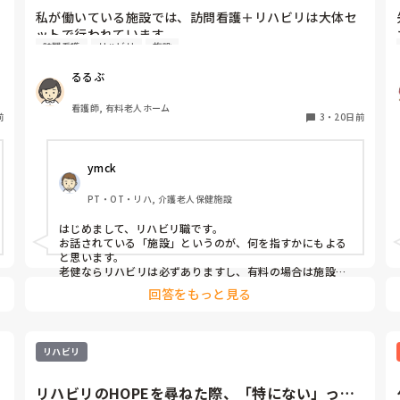
私が働いている施設では、訪問看護＋リハビリは大体セ
ットで行われています。

訪問看護
リハビリ
施設
利用者様によってリラクゼーションや拘縮予防、ADL維
持目的など違いますが、施設に入ったらリハビリを介入
るるぶ
しないことの方が多いのでしょうか？

ぜひ教えてください！
看護師, 有料老人ホーム
前
3
・
20日前
ymck
PT・OT・リハ, 介護老人保健施設
はじめまして、リハビリ職です。

お話されている「施設」というのが、何を指すかにもよる
と思います。

老健ならリハビリは必ずありますし、有料の場合は施設に
よりけりかと思います。そもそも、施設入所の目的次第で
回答をもっと見る
サービスを選ぶものだと思うので、それによってリハビリ
の有無も変わるのではないでしょうか。
リハビリ
リハビリのHOPEを尋ねた際、「特にない」って