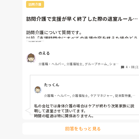
て下さるわけです。つまり、方向性＝ベクトルは同じで
訪問介護
す。

当然、ケアマネがそのつもりで依頼しても了承されないケ
ース、また逆に医師はOKでも、ケアマネがまだ不要、また
訪問介護で支援が早く終了した際の退室ルール、
は他のサービス利用が望ましいなどのアセスメント結果
皆さんの施設では？
で、プランには載せないケースも稀にはありました。

ただ、基本は利用者様様の、ご家族の思いは、医師、ケア
訪問介護について質問です。

マネともに尊重する事でよりよい業務上の利点も得られる
以前「支援時間内にすべての支援内容を終えた場合どう
ので、わざわざ否定を先に考えるような事はしないです
訪問看護
していますか？」と質問させていただいたのですが、今
ね…

回も関連してお聞きしたいことがあります。

しかし、何にでも例外はつきものですが、これは長くなり
のえる
ますから、指が疲れるので打てません…
先日、上司から「時間内に支援が終わった場合は、利用
介護職・ヘルパー, 介護福祉士, グループホーム, ショー
者様に了承をいただければ退室してよい」と説明を受け
4
・
08/2
トステイ, デイサービス, デイケア・通所リハ, 訪問介護, 
小規模多機能型居宅介護
ました。ただし条件があり、たとえば身体介護60分であ
れば45分が経過していればOK、身体介護30分の場合は
たっくん
20分経過していればOK、とのことでした。

介護職・ヘルパー, 介護福祉士, ケアマネジャー, 従来型特養, 
私はそのようなルールを知らなかったので正直驚きまし
有料老人ホーム, ショートステイ
た。

私の会社では身体介護の場合はケアが終わり次第家族に説
皆さんの事業所では、時間内に支援が終わった場合の対
明して退室させて頂いてます。

応はどのようになっていますか？
時間の経過は特に関係ありません。
回答をもっと見る