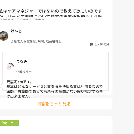
私はケアマネジャーではないので教えて欲しいのです
が、サービス調整について特定の事業所を使うよう医
訪問看護
サ高住
看護師
師・看護師から指示されたりしませんか？

サービス付き高齢者向け住宅での訪問看護の不適切利用
けんじ
が一時期問題視され、今回の診療報酬改定でかなり細か
くなりましたね。
介護老人保健施設, 病院, 社会福祉士
2
・
04/24
まるみ
介護福祉士
元居宅cmです。

基本はどんなサービスと事業所を決める事は利用者なので
医師、看護師であっても余程の理由がない限り指定する事
は出来ません。

居宅cmの事業所も特定のサービス事業所に偏って依頼して
回答をもっと見る
いる場合は80%超えると居宅支援事業所としての報酬から
減算されてしまいますので指定されると困る事もあると思
います。
介助・ケア