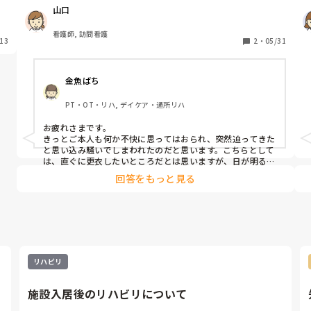
し
す。

山口
る
夜勤中、見回りに行くと認知症の不穏の患者様が起きてし
まい、「変質者！」と騒がれました。

看護師, 訪問看護
13
難聴で耳が遠く、部屋に入った瞬間に便臭がしており失禁
2
・
05/31
していることは明確でした。

対応しようと近づこうものなら大声で叫ばれ、耳元で大き
金魚ばち
な声で話さないと伝わらないため非常に困りました。

耳が遠く見当識障害ありでパニックになりやすい人の場
PT・OT・リハ, デイケア・通所リハ
合、いくら基本は在宅の仕事といえど今後もあるだろうな
と思いもやっとします。

お疲れさまです。

こういう人への対応はどうすると良いと思いますか？
きっとご本人も何か不快に思ってはおられ、突然迫ってきた
と思い込み騒いでしまわれたのだと思います。こちらとして
は、直ぐに更衣したいところだとは思いますが、日が明るく
なるまで待つほうが、人の気配があることから、不安感も少
回答をもっと見る
なくなるため、行動の誘導がしやすいと思います。

複数の職員さんで、交代で声をかけるというのも昼間なら可
能だと思いますので、私が昔夜勤をしていたときは、朝まで
待ちました。

そろりと自らトイレにいかれたタイミングで全更衣したこと
もあります。

ご参考になれば幸いです。
リハビリ
施設入居後のリハビリについて