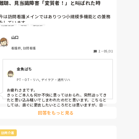
難聴、見当識障害「変質者！」と叫ばれた時
今は訪問看護メインではありつつ小規模多機能との兼務
をしています。

訪問看護
不穏
認知症
病棟勤務時代にあったエピソードをいまだに思い出しま
す。

山口
夜勤中、見回りに行くと認知症の不穏の患者様が起きて
しまい、「変質者！」と騒がれました。

看護師, 訪問看護
難聴で耳が遠く、部屋に入った瞬間に便臭がしており失
2
・
05/31
禁していることは明確でした。

対応しようと近づこうものなら大声で叫ばれ、耳元で大
金魚ばち
きな声で話さないと伝わらないため非常に困りました。

耳が遠く見当識障害ありでパニックになりやすい人の場
PT・OT・リハ, デイケア・通所リハ
合、いくら基本は在宅の仕事といえど今後もあるだろう
なと思いもやっとします。

お疲れさまです。

こういう人への対応はどうすると良いと思いますか？
きっとご本人も何か不快に思ってはおられ、突然迫ってき
たと思い込み騒いでしまわれたのだと思います。こちらと
しては、直ぐに更衣したいところだとは思いますが、日が
明るくなるまで待つほうが、人の気配があることから、不
回答をもっと見る
安感も少なくなるため、行動の誘導がしやすいと思いま
す。

複数の職員さんで、交代で声をかけるというのも昼間なら
可能だと思いますので、私が昔夜勤をしていたときは、朝
訪問介護
まで待ちました。
