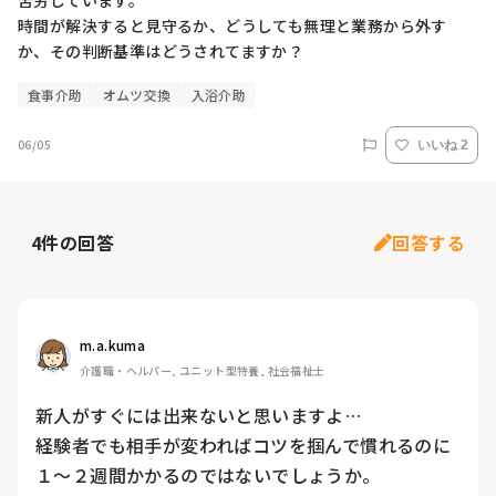
苦労しています。

時間が解決すると見守るか、どうしても無理と業務から外す
か、その判断基準はどうされてますか？
食事介助
オムツ交換
入浴介助
06/05
いいね 2
4
件の回答
回答する
m.a.kuma
介護職・ヘルパー, ユニット型特養, 社会福祉士
新人がすぐには出来ないと思いますよ…

経験者でも相手が変わればコツを掴んで慣れるのに
１〜２週間かかるのではないでしょうか。
