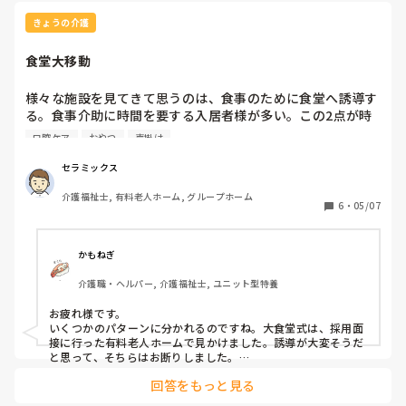
きょうの介護
食堂大移動
様々な施設を見てきて思うのは、食事のために食堂へ誘導す
る。食事介助に時間を要する入居者様が多い。この2点が時
間を費やすボトルネックになっているような気がします。大
口腔ケア
おやつ
声掛け
きく分けて、3パターン。

セラミックス
①大食堂へ誘導・お声掛けを行う

介護福祉士, 有料老人ホーム, グループホーム
②フロアの共有スペースに食堂があり、同一フロア内でお食
6
・
05/07
事を召し上がっていただく

③フロアの共有スペースで食事をされる方と、1階または最
上階の食堂で食事される方に分かれる　

かもねぎ
介護職・ヘルパー, 介護福祉士, ユニット型特養
①の一同に食堂に誘導する施設は、中・大規模の有料老人ホ
ームに多いので、それだけでかなりの時間を要します。車椅
お疲れ様です。

子へ移乗の方も一部介助や自立の方も、大食堂へと集合させ
いくつかのパターンに分かれるのですね。大食堂式は、採用面
なければなりません。

接に行った有料老人ホームで見かけました。誘導が大変そうだ
と思って、そちらはお断りしました。

実際どんな動き方をしてどれぐらい時間がかかるのかを知れて
特養となると、さすがに①方式の事業所は未だ経験がなく、
回答をもっと見る
勉強になりました！

従来型もユニット型も②方式です。グループホームもです。

しかし③の二手に分かれるパターンも、見守り要員が分散され