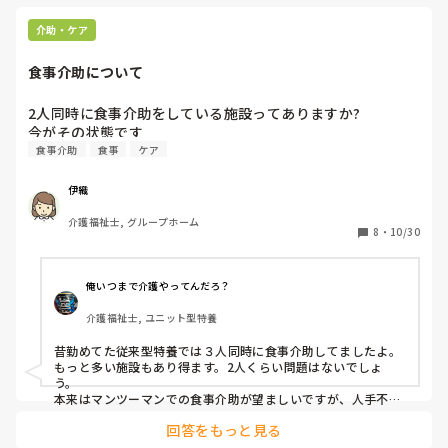
て大変そうですね。
①の大食堂方式でしかも、口腔ケアは各居室で行うとなる
介助・ケア
と、更に時間を要します。自立の方は食堂へ来ていただき、
全介助での移乗等が必要な方はフロア内にあるスペースで召
食事介助について
し上がっていただくといった使い分けが本来なら必要になっ
てくるのでは…と感じます。

2人同時に食事介助をしている施設ってありますか?　

結果、おやつを食べてほどなく食堂へ誘導。食堂へ行く前
食事介助
食事
ケア
に、フロアの共有スペースで待機といった状態で、食事をす
るまで1時間半とか下手すると2時間近く入居者様は待たなけ
ればなりません。食事開始時間を早める施設もあります。食
伊織
事開始が4時半や5時など（最も早い事業所で、4時という所
介護福祉士, グループホーム
も）

8
・
10/30
食事介助に時間を要する入居者様が多い…は、また別の機会
に😅
俺いつまで介護やってんだろ？
介護福祉士, ユニット型特養
昔勤めてた従来型特養では３人同時に食事介助してましたよ。
もっと多い施設もあり得ます。2人くらい問題はないでしょ
う。

本来はマンツーマンでの食事介助が望ましいですが、人手不足
や利用者の状態低下によっては仕方ないこともあります。
回答をもっと見る