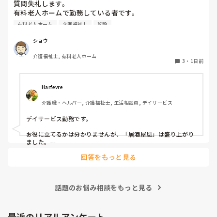
質問失礼します。

有料老人ホームで勤務している者です。

有料老人ホーム
介護福祉士
施設
他の施設様では、どのようなレクリエーションや行事を、ど
のくらいの頻度で行っているのか参考にさせていただきたく
ショウ
質問いたしました。

介護福祉士, 有料老人ホーム
うちの施設では現在、以下のような取り組みを行っていま
3
・
1日前
す。

毎月：「カフェ」と称して少し豪華なおやつとコーヒー・緑
Harfevre
茶等の提供、カレンダー作り

介護職・ヘルパー, 介護福祉士, 生活相談員, デイサービス
隔月： ランチのテイクアウトイベント

デイサービス勤務です。

その他： 季節ごとの定期的な行事(運動会や七夕など)

お役に立てるかは分かりませんが、「居酒屋風」は盛り上がり
ました。

ノンアルコール飲料に枝豆などのおつまみ、カラオケでデュエ
今の内容も喜ばれているのですが、最近少しマンネリ化して
回答をもっと見る
ットしたり…

きたなと感じており、新しく喜ばれるようなアイデアを探し
アルコールが入ってないのに「酔っちゃった」と雰囲気に呑ま
ています。

れてなのか、ほんのり顔が赤くなる方もいらっしゃいました。

企画の参考にさせていただきたいため、「うちは毎月こんな
参考になれば幸いです。

イベントをしている」「年〇回、こんな大型行事がある」
話題のお悩み相談をもっと見る
「マンネリ打破にこれが盛り上がった！」など、皆さんの施
あとは、寄せ植え(鉢にいくつかの苗を植える)やビンゴ大会な
設のリアルな内容やおすすめのレクをぜひ教えていただける
最近のリアルアンケート
と嬉しいです。
