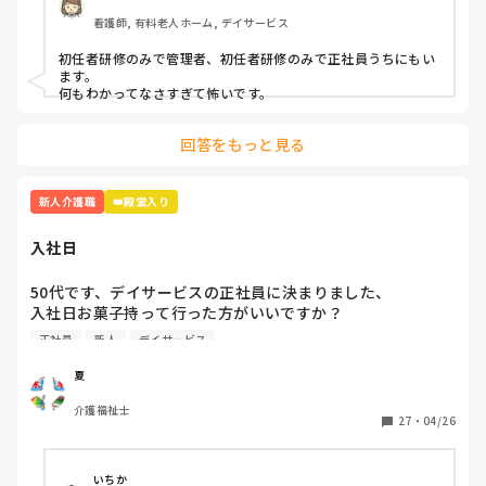
看護師, 有料老人ホーム, デイサービス
初任者研修のみで管理者、初任者研修のみで正社員うちにもい
ます。

何もわかってなさすぎて怖いです。
回答をもっと見る
新人介護職
👑殿堂入り
入社日
50代です、デイサービスの正社員に決まりました、

入社日お菓子持って行った方がいいですか？

介護職経験は、デイケア、グループホーム、などあります
正社員
新人
デイサービス
が、忘れてしまいました、また他の方の意見も聞き参考にさ
せてくださいませ
夏
介護福祉士
27
・
04/26
いちか