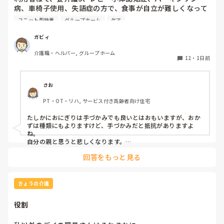
病、車椅子使用、失語症の方で、食事が自立が難しくなって
来ました。ご飯を、おにぎりにして、ご自分で手づかみで食
ユニット型特養
グループホーム
ケア
べてもらおうと、幼児が食べるくらいのおにぎりにしてま
す。食べられる時とスプーンを使っても難しい時がありま
ガビィ
す。おかずも、おにぎり同様、手づかみでたべてもらってる
介護職・ヘルパー, グループホーム
時があるのですが、難しい時は、職員が介助しています。ご
12
・
1日前
飯は、おにぎりで手づかみでもいいのかなと思いますが、お
かずの手づかみは、どうかなと思うのですが、皆さんはどう
思われますか？私は、自分の母親が手づかみで食べてるのを
さお
見たら、悲しくなります…職員さん、介助して下さいと思っ
PT・OT・リハ, サービス付き高齢者向け住宅
てしまいます…
たしかにおにぎりは手づかみでも良いとはおもいますが、おか
ずは種類にもよりますけど、手づかみだと抵抗がありますよ
ね。

自分の親と思うと悲しくなります。

フルーツや温野菜とかならまだ良いでしょうけど。嚥下状態は
回答をもっと見る
どうなんでしょうか？とろみつけてたりするのを手づかみは抵
抗がありますね。
きょうの介護
役割