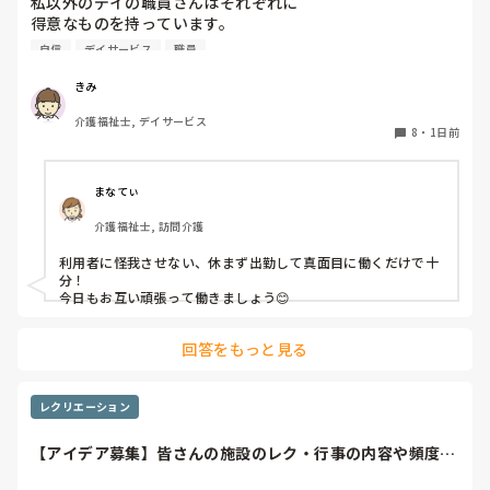
私以外のデイの職員さんはそれぞれに

得意なものを持っています。

自信
デイサービス
職員
裁縫や手作業など。

介助で言えば、要領よく動けたりと。

きみ
介護福祉士, デイサービス
今の私を振り返ってみたら…何も持っていないことが虚しく
8
・
1日前
なってきました…

利用者からは「素直に話聞いてくれる」・「言いやすい・頼
まなてぃ
みやすい」

介護福祉士, 訪問介護
って言われます。

利用者に怪我させない、休まず出勤して真面目に働くだけで十
職員から見ての私は？って考えたら答えられる自信がないで
分！

す…

今日もお互い頑張って働きましょう😊
やだな、この自暴自棄…
回答をもっと見る
レクリエーション
【アイデア募集】皆さんの施設のレク・行事の内容や頻度を
教えてください