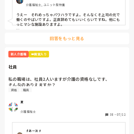
同期の子、他の職員の方とも話したのですが

介護福祉士, ユニット型特養
「A(上司)って言い方きついよね」「昭和の思考っていう
か…自分の思い通りにならないとキレるからね」と。

うえー　それめっちゃパワハラですよ。そんなくそ上司の元で
働くのやばいですよ。正直辞めてもいいくらいですね。他にも
いい時もあります。利用者様の前では絶対怒らないですけど
っとマシな施設ありますよ。

ね、、。

乗り越え方としては

回答をもっと見る
どうせこいつは怒るだろうって思って、気にしない。

乗り越え方ってありますか？気にしない方法…

怒られる度に一応すいませんと謝罪入れる。

昭和気質な方って高圧的な言動が多いので、オニギリさんが仕
さっきも「ティッシュ早く取りに行けよ！！」と…

事を覚えて1人前になって仕事で見返す。

新人介護職
👑殿堂入り
「どこにあるか分かりません」と言うと「あそこにあるだ
この手のタイプはその方が若い頃など同じような境遇でいわゆ
ろ！！」と。他の職員さんが見かねて「ここにあるからね」
るシゴかれて育ったと思われます。パワハラしてることに気づ
社員
いてないので、時代が遅れてるんですよ。

と教えて頂きました。

一番最強なのはボイスレコーダーでそいつのなめ腐った発言録
私の職場は、社員2人いますが介護の資格なしです、

本当泣きそうです。仕事は楽しいです。頑張ります。

音して、出るとこ出ちゃうこと。

そんなのありえますか？
資格
職員
読んでくれてありがとうございます😭
夏
介護福祉士
38
・
07/12
👵あー汰👴