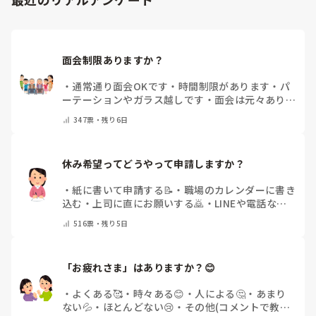
どうぞよろしくお願いいたします。
面会制限ありますか？
・
通常通り面会OKです
・
時間制限があります
・
パ
ーテーションやガラス越しです
・
面会は元々ありま
せん
・
その他（コメントで教えてください）
347
票・
残り6日
休み希望ってどうやって申請しますか？
・
紙に書いて申請する📝
・
職場のカレンダーに書き
込む
・
上司に直にお願いする🙇
・
LINEや電話など
で申請する
・
その他（コメントで教えてください）
516
票・
残り5日
「お疲れさま」はありますか？😊
・
よくある🥰
・
時々ある😊
・
人による🤔
・
あまり
ない💦
・
ほとんどない😢
・
その他(コメントで教え