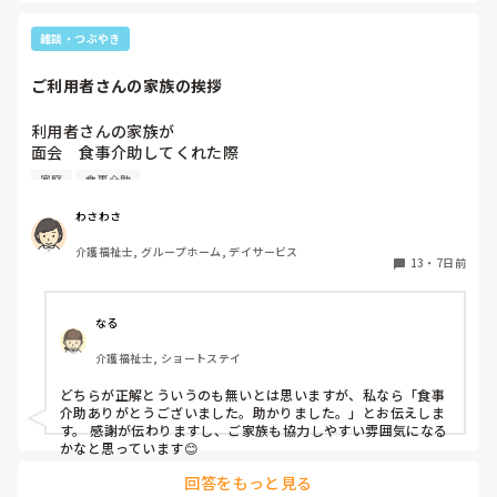
雑談・つぶやき
ご利用者さんの家族の挨拶
利用者さんの家族が

面会　食事介助してくれた際

いつものように、ご苦労様です。と

家庭
食事介助
挨拶してたら、先輩スタッフに

ご苦労様は業者に言う言葉

わさわさ
家族はお客さんだから

介護福祉士, グループホーム, デイサービス
ご苦労様でなく、ありがとうございますと言わないと駄目‼️

13
・
7日前
と注意されました。

物事をはっきり言うタイプの

先輩スタッフだから、言い方でちと

なる
凹んだけど

介護福祉士, ショートステイ
ユニットは初めて勤務で

色々勉強になります。

どちらが正解とういうのも無いとは思いますが、私なら「食事
やはりみなさんの施設も

介助ありがとうございました。助かりました。」とお伝えしま
家族が面会ー食事介助してくれた際はありがとうございます
す。 感謝が伝わりますし、ご家族も協力しやすい雰囲気になる
と伝えますか？

かなと思っています😊
回答をもっと見る