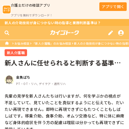
介護士
だけの相談アプリ
アプリで開く
アプリを無料でダウンロード！
新人の介助技術が身につかない時の指導と業務判断基準は？
お悩み相談
「新人介護職」のお悩み相談
新人の介助技術が身につかない時の指導
新人介護職
新人さんに任せられると判断する基準は
決めていますか？
金魚ばち
PT・OT・リハ, デイケア・通所リハ
先輩の見学を新人さんたちは行いますが、何を学ぶかの視点が
不足していて、見ていたことを真似するようにと伝えても、だい
たい再現できません。即時に再現できずにもたつくこともしば
しばです。移乗介助、食事介助、オムツ交換など、特に体に麻痺
など身体的症状を伴う方の配慮は理屈は分かっても再現できずに