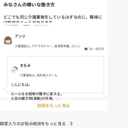
みなさんの嫌いな働き方
　相手に合わせた対応をするということは、相手と同じ
この件に関しては管理者宛に『私もどこかに行ってお
レベルになるということです。おっしゃる通り、ご自身
土産を買ってきた場合、この看護師Nにはあげようと
はお相手をのけ者にしない、ハラスメント加害者になら
どこでも同じ介護業務をしているはずなのに、職場に
は思いませんが、私が気に入らない職員には看護師N
ないことが大切だと思います。
は独自のルールがあります。

がやったようにお土産を配らなくてもいいのでしょう
人手不足
職員
ストレス
その中でもみなさんが、これだけは嫌だと思う働き方
か』という内容(プラス、いままでの私に対しての悪行
はなんでしょうか？

についても一緒に…)についての手紙を作っているとこ
アンジ
私は

ろなんですが…

連帯責任が強すぎる職場

介護福祉士, ケアマネジャー, 従来型特養, ユニット
働かない人のカバーが当たり前の職場

20
・
06/05
たた、あくまで手紙(質問書)のなかのことで、私とし
型特養, 居宅ケアマネ
個々の仕事の領域と責任が曖昧な職場

ては、たとえ気に入らない職員がいたとしてもみんな
休みの日まで出勤がある職場

の目に見える行為なので、他の職員もいい思いをしな
まるみ
家でやってきてと平気で仕事を渡される職場

いと思うので、特定の気に入らない職員にお土産をお
裾分けをしないということはしないつもりいますが、
介護福祉士, 有料老人ホーム
看護師Nがやった行為は 一般常識としてまかり通るの
でしょうか?

こんにちは。

ルールをお局等が勝手に変える。

入浴の履き物(長靴)が共用。

回答をもっと見る
が嫌ですw
殿堂入りのお悩み相談をもっと見る