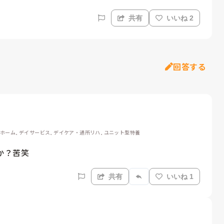
共有
いいね 2
回答する
人ホーム, デイサービス, デイケア・通所リハ, ユニット型特養
か？苦笑
共有
いいね 1