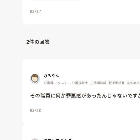
03/27
2
件の回答
ひろやん
介護職・ヘルパー, 介護福祉士, 生活相談員, 従来型特養, 有料老
その職員に何か罪悪感があったんじゃないです
03/28