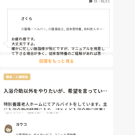
もし経験ある方いらっしゃいましたら、どんな感じだ
15
・
02/11
ったか教えてください。
さくら
介護職・ヘルパー, 介護福祉士, 従来型特養, 有料老人ホー
ム, 介護老人保健施設, グループホーム, デイサービス, 訪問
介護, 初任者研修, 実務者研修, ユニット型特養, 障害者支援
お疲れ様です。

施設
大丈夫ですよ。

確かに忙しい施設様が殆どですが、マニュアルを用意し
て下さる場合が多く、従来型特養のご経験があれば思い
切って一度働かれる事をおすすめします。

回答をもっと見る
施設様のレビューが書かれているので、参考になさると
良いかと思います。
職場・人間関係
入浴介助以外をやりたいが、希望を言っていい
のか悩みます。
特別養護老人ホームにてアルバイトをしています。主
に入浴介助の時間に入り、ほとんど入浴介助に従事し
アルバイト
排泄介助
食事介助
ております。今後、食事介助や、排泄介助にも入りた
いと思っていますが、そういった希望を出してもいい
ヨウコ
ものなのか悩んでいます。施設として決まった時間に
決まったことをやるスタッフが、他の業務をやりたい
介護福祉士, デイサービス, ユニット型特養