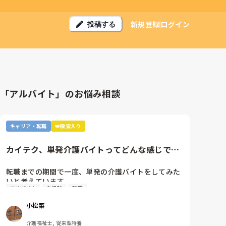
新規登録
ログイン
投稿する
「アルバイト」のお悩み相談
キャリア・転職
👑殿堂入り
カイテク、単発介護バイトってどんな感じです
か？
転職までの期間で一度、単発の介護バイトをしてみた
いと考えています。

アルバイト
未経験
転職
ですが単発バイトを求めてるってことはそれなりに忙
しい施設…経験ない足手まといはダメか…？など考え
小松菜
てしまい、なかなか踏み出せずにいます。

介護福祉士, 従来型特養