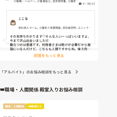
介護職・ヘルパー, 介護福祉士, 従来型特養, 介護老人
本当に腹たちます。
4
・
06/15
保健施設, 初任者研修, 実務者研修
ここな
有料老人ホーム, 介護老人保健施設, 初任者研修, ユニット
型特養
その気持ちわかります♡そんな人いーっぱいいますよ、
今まで沢山出会いました🤣

腹立つのは普通です。利用者さまは助けが必要だから施
設にいるんだけど、こちらも人間ですからね。後ろ向い
てから怒りの顔しましょ、そうすれば問題になりません
回答をもっと見る
🍀
「アルバイト」のお悩み相談をもっと見る
👑職場・人間関係 殿堂入りお悩み相談
職場・人間関係
👑殿堂入り