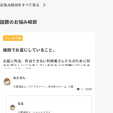
お悩み相談をすべて見る
話題のお悩み相談
きょうの介護
施設でお盆にしていること。
お盆に外出、外泊できない利用者さんたちのために何
かお盆らしいことをしていますか？以前働いていた大
お盆
食事
家族
きな施設では実際に住職さんを呼びご焼香できるよう
にそれ用のスペースを毎年設けていました。それ以外
みさきん
は、食事内容が変わる、家族が面会に来る…などでし
た。お盆まであと少しです。何かしていることがあれ
介護福祉士, ケアマネジャー, 有料老人ホーム, 介護老
ばぜひシェアよろしくお願いします。
2
・
2日前
人保健施設, グループホーム, 病院
なる
介護福祉士, ショートステイ