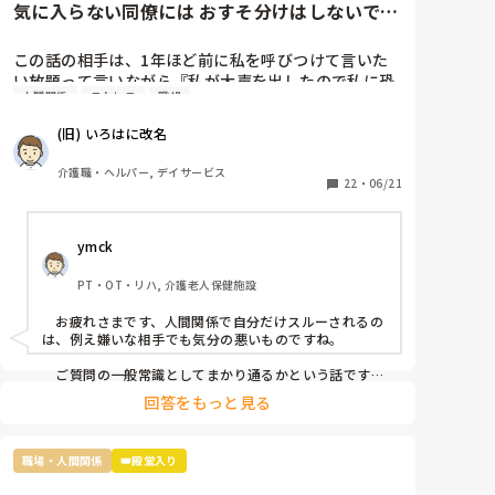
気に入らない同僚には おすそ分けはしないです
か?
この話の相手は、1年ほど前に私を呼びつけて言いた
い放題って言いながら『私が大声を出したので私に恐
人間関係
ストレス
職場
怖を感じ、仕事が一緒にできない』と因縁をつけてき
た 看護師Nなんですが…

(旧) いろはに改名
当時、現場にいた関係者に事情聴取をした結果、 レク
介護職・ヘルパー, デイサービス
リエーションも止まらなかったし、誰も仲裁には来な
22
・
06/21
かったので思ったほど大声を出しているようには聞こ
えなかったという結論がでたのに、この看護師『 周り
ymck
がなんと言っても、私は、あの時、大声を出されて恐
怖を感じた』とずっと言い続けていて、この話を境
PT・OT・リハ, 介護老人保健施設
に、敵意というより憎悪をむき出しにするようになっ
てきました。

　お疲れさまです、人間関係で自分だけスルーされるの
は、例え嫌いな相手でも気分の悪いものですね。

そんなある日のことです。看護師Nがどこかに旅行に
行ってきたのでお土産をみんなの連絡用のレターケー
　ご質問の一般常識としてまかり通るかという話です
が、まかり通りはするけど別の意味で良くないことだと
スの中に入れあったんですが、私のところにだけ入っ
回答をもっと見る
思います。つまり、お土産誰に配るかは本人の自由では
ていなかったですね。

ありますが、特定の一人だけのけ者にするのはハラスメ
ントに相当するということです。とはいえ「うっかり忘
まあ、もらったところでお礼を言わなきゃいけないと
職場・人間関係
👑殿堂入り
れてた」可能性も否定できませんし、故意にのけ者にし
思うと貰わなくてよかったな。と思うのですが…

ていた証拠もないのが難しいですね。
