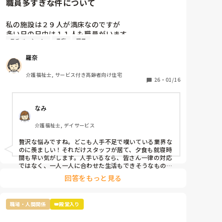
職員多すぎな件について
私の施設は２９人が満床なのですが

多い日の日中は１１人も職員がいます。

モチベーション
愚痴
職員
なので暇すぎて仕事内容がないです。

2人は掃除担当なので居室掃除やシーツ交換は

羅奈
掃除担当がされるのですが、介護側の職員のすること
もないため廊下の掃除や壁拭き、手すり消毒などの掃
介護福祉士, サービス付き高齢者向け住宅
除をしています。

26
・
01/16
レクは午前と午後にしているし、他に何か職員がした
らいいと思う仕事内容ってありますか？

なみ
不満なのは16時までの勤務の職員が多いので、16時〜
介護福祉士, デイサービス
18時は2人です。17時夕食が提供されるのですが

早く食べてもらって18時までには全員寝てもらうんで
贅沢な悩みですね。どこも人手不足で嘆いている業界な
す。
のに羨ましい！それだけスタッフが居て、夕食も就寝時
間も早い気がします。人手いるなら、皆さん一律の対応
ではなく、一人一人に合わせた生活もできそうなもので
す。利用者さんと寄り添って会話をしてニーズを拾い上
回答をもっと見る
げたり、散歩に行ったり、イベントを開催したり、工作
レクをしてみたり…やることを探せばいくらでも出てく
るのが介護です。スタッフ同士で世間話して時間を潰し
職場・人間関係
👑殿堂入り
ていませんか？利用者様の生活の質向上のために何がで
きるか、今一度模索してみてはいかがでしょうか。