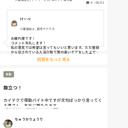
という希望は管理者側として迷惑になるのかなと考え
6
・
06/02
ています。ご助言いただければ幸いです。
けーぺ
介護福祉士, 居宅ケアマネ
お疲れ様です！

コメント失礼します！

私の意見では希望は言ってもいいと思います。ただ普段
から任されている入浴介助で質の高いケアをした上で希
回答をもっと見る
夜勤
腹立つ！
カイテクで夜勤バイト中ですが文句ばっかり言ってく
る婆さん、本当に腹たちます。

アルバイト
有料老人ホーム
夜勤
メモには「4時から5時の間でオムツはずす」と書いて
ありピッタリ4時に行ったら「早すぎる、もうくる
ちゅうかりょうり
な」といわれましたが「だれがくるものか」とおもい
ました。
