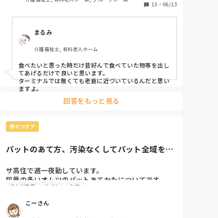
る状態。拒否が強い時は半分も食べれず中止してま
13
・
06/23
す。元々ご飯量50ｇと少なくしてありおかずは普通量
です。その半分の話です。

まるみ
拒否があったら何回かだけトライしてそれでも拒否が
あれば中止にしていいという話が出てるのですが そう
介護福祉士, 有料老人ホーム
なると1割も食べれず1口2口になるので、メイバラン
ス1日3本摂取するようになるそうです。

食べたいと思った時だけ昔好んで食べていた物等を出し
半分位はだましだましでも 食べさせたいと思うのです
てあげるだけで良いと思います。

が 本人の意志を尊重して中止した方がいいのでしょう
ターミナルでは無くても老衰に近づいているんだと思い
か？

ますよ。
内臓系で悪いところはないので ターミナルとかの人で
回答をもっと見る
はありません。
排せつケア
パットのあて方、汚染なくしてパット全域を活
用したい。
サ高住で週一夜勤しています。

尿量の多いオムツのパットあてかたについてです。

オムツ交換
トイレ
ケア
臥床されている方で、パットを巻くと臀部と陰部を覆
うように巻くように設計されていると思いますが、前
こーさん
の部分が濡れておらず、臀部側が多く濡れて背中側に
汚染することもあります。
