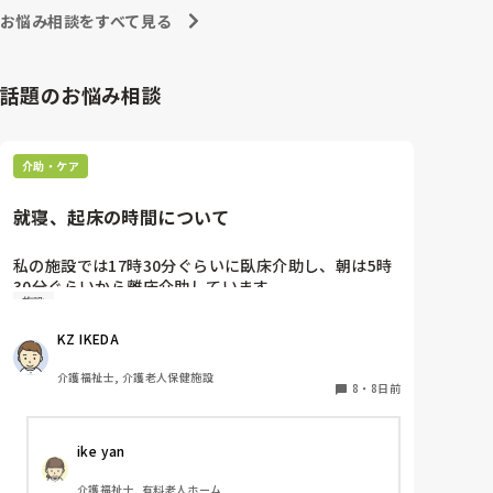
お悩み相談をすべて見る
話題のお悩み相談
介助・ケア
就寝、起床の時間について
私の施設では17時30分ぐらいに臥床介助し、朝は5時
30分ぐらいから離床介助しています。

施設
順番は当然、身体状態や体調面を考慮して決めていま
す。それにしても、臥床時間も離床時間も早すぎる気
KZ IKEDA 
がするのですが、みなさんの施設は何時ごろから臥
床、離床されてますか？
介護福祉士, 介護老人保健施設
8
・
8日前
ike yan
介護福祉士, 有料老人ホーム