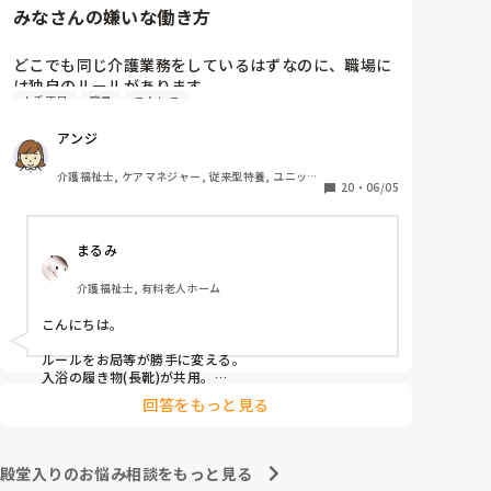
みなさんの嫌いな働き方
　相手に合わせた対応をするということは、相手と同じ
この件に関しては管理者宛に『私もどこかに行ってお
レベルになるということです。おっしゃる通り、ご自身
土産を買ってきた場合、この看護師Nにはあげようと
はお相手をのけ者にしない、ハラスメント加害者になら
どこでも同じ介護業務をしているはずなのに、職場に
は思いませんが、私が気に入らない職員には看護師N
ないことが大切だと思います。
は独自のルールがあります。

がやったようにお土産を配らなくてもいいのでしょう
人手不足
職員
ストレス
その中でもみなさんが、これだけは嫌だと思う働き方
か』という内容(プラス、いままでの私に対しての悪行
はなんでしょうか？

についても一緒に…)についての手紙を作っているとこ
アンジ
私は

ろなんですが…

連帯責任が強すぎる職場

介護福祉士, ケアマネジャー, 従来型特養, ユニット
働かない人のカバーが当たり前の職場

20
・
06/05
たた、あくまで手紙(質問書)のなかのことで、私とし
型特養, 居宅ケアマネ
個々の仕事の領域と責任が曖昧な職場

ては、たとえ気に入らない職員がいたとしてもみんな
休みの日まで出勤がある職場

の目に見える行為なので、他の職員もいい思いをしな
まるみ
家でやってきてと平気で仕事を渡される職場

いと思うので、特定の気に入らない職員にお土産をお
裾分けをしないということはしないつもりいますが、
介護福祉士, 有料老人ホーム
看護師Nがやった行為は 一般常識としてまかり通るの
でしょうか?

こんにちは。

ルールをお局等が勝手に変える。

入浴の履き物(長靴)が共用。

回答をもっと見る
が嫌ですw
殿堂入りのお悩み相談をもっと見る