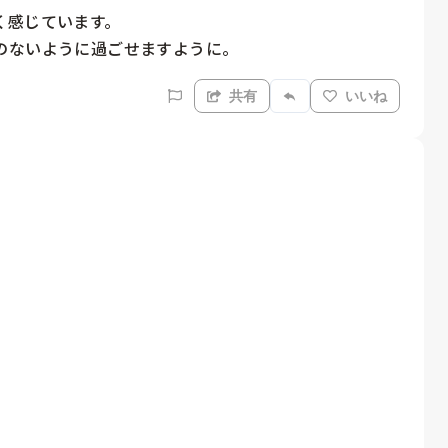
感じています。

のないように過ごせますように。
共有
いいね