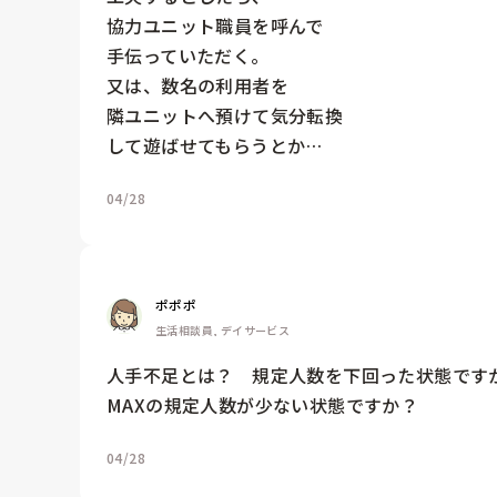
協力ユニット職員を呼んで

手伝っていただく。

又は、数名の利用者を

隣ユニットへ預けて気分転換

して遊ばせてもらうとか…
04/28
ポポポ
生活相談員, デイサービス
人手不足とは？　規定人数を下回った状態ですか
MAXの規定人数が少ない状態ですか？
04/28