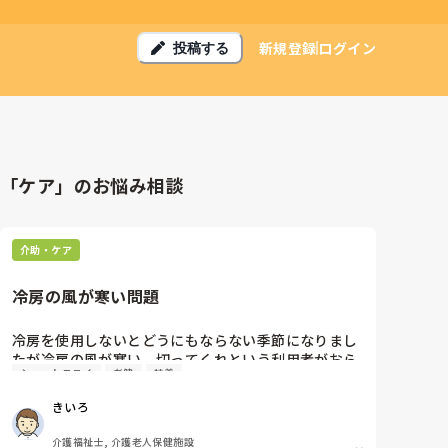
新規登録
ログイン
投稿する
「ケア」のお悩み相談
介助・ケア
冷房の風が寒い問題
冷房を使用しないとどうにもならない季節になりまし
たが冷房の風が寒い。切ってくれという利用者がおら
ショートステイ
老健
特養
れます。利用者の居室はなんとか風量、風向き設定で
対応できるのですが、食堂などのたくさんの人が集ま
きいろ
る広いスペースには大型のエアコンが設置してあり風
量設定しても寒いと訴えられる方がたくさんおられま
介護福祉士, 介護老人保健施設