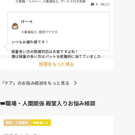
介護職・ヘルパー, 介護福祉士, サービス付き高齢者
4
・
06/11
向け住宅, 病院, 訪問介護, 障害福祉関連
特に夜用のパットは大きいものを使用し、吸収量は多
いもの臀部側はボトボトてすが、前はほぼ濡れておら
けーぺ
ず1/3程は有効に吸収できていないように思います。

介護福祉士, 居宅ケアマネ
できるだけ臀部側にずらすようにしてますが・・・

オムツの大きさもあり限界があります。

いつもお疲れ様です！

パットの全域を有効に使えるようないい案はございま
せんか？

尿量多い方の夜間対応は大変ですよね！

特に女性の方の対応でご教示ください。

僕は尿量の多い方はパットを蛇腹折に当てていました！

都度交換もいいとおもうんですが、睡眠を優先したい
回答をもっと見る
お尻側に漏れるのを吸収してくれるイメージで当ててま
とおもっております。

した！

よろしくお願いいたします。
参考になりづらいかもしれないアドバイスですいませ
ん。
「ケア」のお悩み相談をもっと見る
👑職場・人間関係 殿堂入りお悩み相談
職場・人間関係
👑殿堂入り