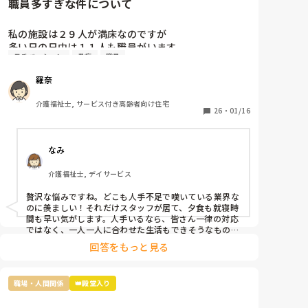
職員多すぎな件について
私の施設は２９人が満床なのですが

多い日の日中は１１人も職員がいます。

モチベーション
愚痴
職員
なので暇すぎて仕事内容がないです。

2人は掃除担当なので居室掃除やシーツ交換は

羅奈
掃除担当がされるのですが、介護側の職員のすること
もないため廊下の掃除や壁拭き、手すり消毒などの掃
介護福祉士, サービス付き高齢者向け住宅
除をしています。

26
・
01/16
レクは午前と午後にしているし、他に何か職員がした
らいいと思う仕事内容ってありますか？

なみ
不満なのは16時までの勤務の職員が多いので、16時〜
介護福祉士, デイサービス
18時は2人です。17時夕食が提供されるのですが

早く食べてもらって18時までには全員寝てもらうんで
贅沢な悩みですね。どこも人手不足で嘆いている業界な
す。
のに羨ましい！それだけスタッフが居て、夕食も就寝時
間も早い気がします。人手いるなら、皆さん一律の対応
ではなく、一人一人に合わせた生活もできそうなもので
す。利用者さんと寄り添って会話をしてニーズを拾い上
回答をもっと見る
げたり、散歩に行ったり、イベントを開催したり、工作
レクをしてみたり…やることを探せばいくらでも出てく
るのが介護です。スタッフ同士で世間話して時間を潰し
職場・人間関係
👑殿堂入り
ていませんか？利用者様の生活の質向上のために何がで
きるか、今一度模索してみてはいかがでしょうか。