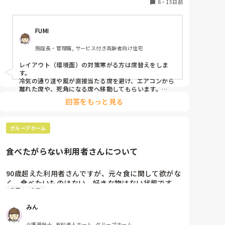
す。

6
・
15日前
みなさんはそういう場合、どういう対策をとっておら
れますか？上着を着る等、なんでもいいので教えてく
FUMI
ださい。
施設長・管理職, サービス付き高齢者向け住宅
レイアウト（環境面）の対策寒がる方は席替えをしま
す。

冷気の通り道や風が直接当たる席を避け、エアコンから
離れた席や、死角になる席へ移動してもらいます。

回答をもっと見る
それか、5分の外気浴して暑いか決めてもらいますね。
グループホーム
食べたがらない利用者さんについて
90歳超えた利用者さんですが、元々食に関して欲がな
く、食べたいものはない。好きな物はない状態です。
食事
ケア
甘いものも嫌いです。

食事が来ると箸も持たれず、食事介助して何とか半分
みん
食べています。半分と言っても「もういらない」と言
われてるところを半分は食べようと言って食べさせて
介護福祉士, 有料老人ホーム, グループホーム