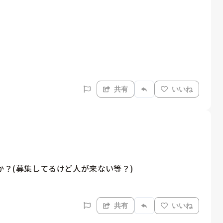
共有
いいね
？(募集してるけど人が来ない等？)

共有
いいね