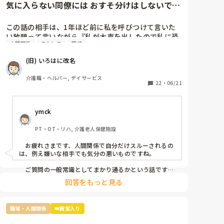
気に入らない同僚には おすそ分けはしないです
か?
この話の相手は、1年ほど前に私を呼びつけて言いた
い放題って言いながら『私が大声を出したので私に恐
人間関係
ストレス
職場
怖を感じ、仕事が一緒にできない』と因縁をつけてき
た 看護師Nなんですが…

(旧) いろはに改名
当時、現場にいた関係者に事情聴取をした結果、 レク
介護職・ヘルパー, デイサービス
リエーションも止まらなかったし、誰も仲裁には来な
22
・
06/21
かったので思ったほど大声を出しているようには聞こ
えなかったという結論がでたのに、この看護師『 周り
ymck
がなんと言っても、私は、あの時、大声を出されて恐
怖を感じた』とずっと言い続けていて、この話を境
PT・OT・リハ, 介護老人保健施設
に、敵意というより憎悪をむき出しにするようになっ
てきました。

　お疲れさまです、人間関係で自分だけスルーされるの
は、例え嫌いな相手でも気分の悪いものですね。

そんなある日のことです。看護師Nがどこかに旅行に
行ってきたのでお土産をみんなの連絡用のレターケー
　ご質問の一般常識としてまかり通るかという話です
が、まかり通りはするけど別の意味で良くないことだと
スの中に入れあったんですが、私のところにだけ入っ
回答をもっと見る
思います。つまり、お土産誰に配るかは本人の自由では
ていなかったですね。

ありますが、特定の一人だけのけ者にするのはハラスメ
ントに相当するということです。とはいえ「うっかり忘
まあ、もらったところでお礼を言わなきゃいけないと
職場・人間関係
👑殿堂入り
れてた」可能性も否定できませんし、故意にのけ者にし
思うと貰わなくてよかったな。と思うのですが…

ていた証拠もないのが難しいですね。
