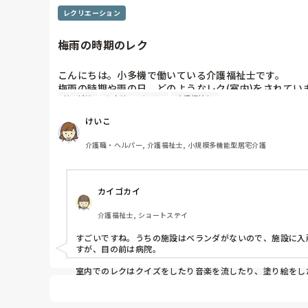
ちょっとずつ食べられて

レクリエーション
いいみたいです。
梅雨の時期のレク
こんにちは。小多機で働いている介護福祉士です。

梅雨の時期や雨の日、どのようなレク(室内)をされていま
リハビリ
レクリエーション
介護福祉士
天気が良い日は毎日のようにベランダで日光浴をしたり畑
けいこ
介護職・ヘルパー, 介護福祉士, 小規模多機能型居宅介護
カイゴカイ
介護福祉士, ショートステイ
すごいですね。うちの施設はベランダがないので、施設に入
すが、目の前は病院。

室内でのレクはクイズをしたり音楽を流したり、塗り絵をし