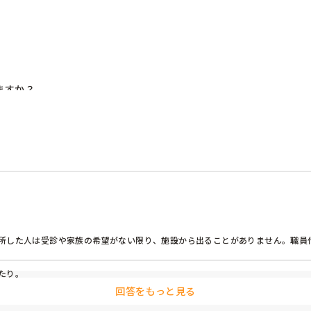
すか？

仕事をするので(夏除く)、室内レクのレパートリーが少なくて…

所した人は受診や家族の希望がない限り、施設から出ることがありません。職員
たり。
回答をもっと見る