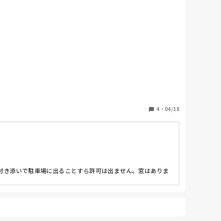
4
・
04/18
付き添いで駐車場に出ることすら許可は出ません。窓はありま