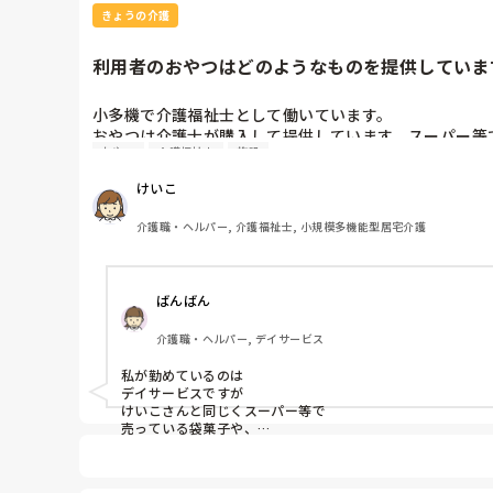
きょうの介護
利用者のおやつはどのようなものを提供していま
小多機で介護福祉士として働いています。

おやつは介護士が購入して提供しています。スーパー等
おやつ
介護福祉士
施設
迷う場合は、カロリー等の相談を看護師にすることもあり
皆さんの施設では、普段のおやつはどのようなものを提
けいこ
介護職・ヘルパー, 介護福祉士, 小規模多機能型居宅介護
ばんばん
介護職・ヘルパー, デイサービス
私が勤めているのは

デイサービスですが

けいこさんと同じくスーパー等で

売っている袋菓子や、

地元の薄皮饅頭、カステラ

あめ湯などを提供しています。

人気はスナックの袋菓子です＾＾
