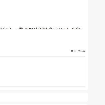
などです。一緒に温かいお茶類も出しています。内容に
8
・
04/21