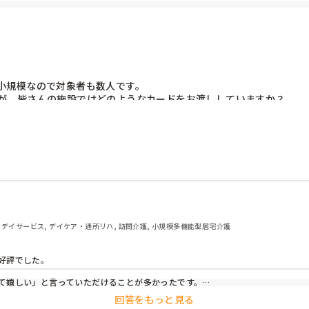
規模なので対象者も数人です。

が、皆さんの施設ではどのようなカードをお渡ししていますか？

がありまして…利用者の家族としては写真入りの方が嬉しいのかなぁと
, デイサービス, デイケア・通所リハ, 訪問介護, 小規模多機能型居宅介護
評でした。

て嬉しい」と言っていただけることが多かったです。

回答をもっと見る
nvaを使って作成しています。厚手の紙に印刷すると見た目もしっかりして、少