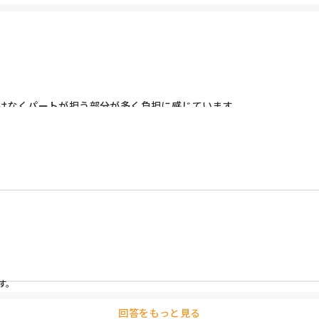
対応するのが安心かなと思います。

はなくパートが担う部分が多く負担に感じています。

善もなく、職員増員の措置もありません。負担を減らしたくて正社員
たちで出来ることはやってきています。一年言い続けて変わらない職場
。

回答をもっと見る