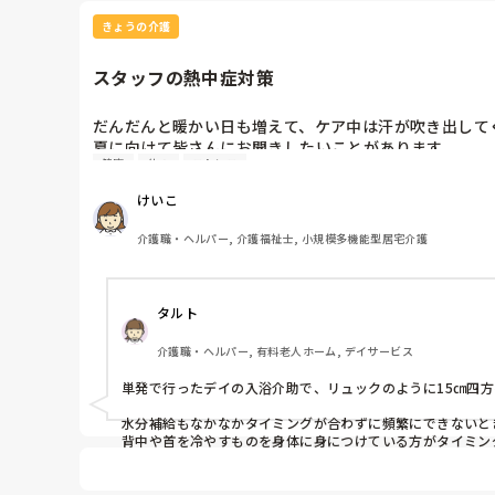
きょうの介護
スタッフの熱中症対策
だんだんと暖かい日も増えて、ケア中は汗が吹き出してく
夏に向けて皆さんにお聞きしたいことがあります。

健康
休み
ストレス
個人で熱中症対策、どんなことをされていますか？

わたしは塩分キャンディーを摂る、水分はこまめに＆ス
けいこ
倒れず夏を乗り切りたいです。皆さんの対策教えてくだ
介護職・ヘルパー, 介護福祉士, 小規模多機能型居宅介護
タルト
介護職・ヘルパー, 有料老人ホーム, デイサービス
単発で行ったデイの入浴介助で、リュックのように15㎝四
水分補給もなかなかタイミングが合わずに頻繁にできないと
背中や首を冷やすものを身体に身につけている方がタイミン