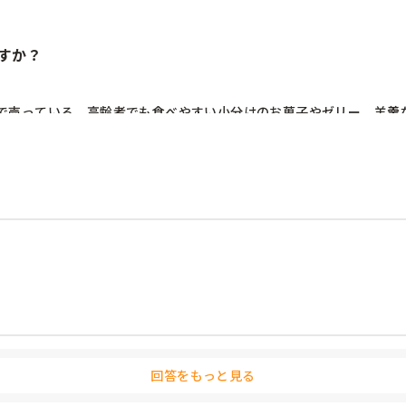
すか？
で売っている、高齢者でも食べやすい小分けのお菓子やゼリー、羊羹
ます。

供していますか？
回答をもっと見る