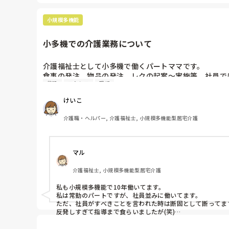
喜んでいただけることがありました。

小規模多機能
写真については好みもあると思うので、事前に確認しながら
喜んでくれるとやっぱり嬉しいですよね。
小多機での介護業務について
介護福祉士として小多機で働くパートママです。

食事の発注、物品の発注、レクの起案〜実施等、社員で
施設
ストレス
職場
小規模な施設なので仕方ないと思っていますが、負担改
を変えた意味を考えてしまいます。

けいこ
上司(施設長)には話していますし、パートのスタッフ
介護職・ヘルパー, 介護福祉士, 小規模多機能型居宅介護
マル
介護福祉士, 小規模多機能型居宅介護
私も小規模多機能で10年働いてます。

私は常勤のパートですが、社員並みに働いてます。

ただ、社員がすべきことを言われた時は断固として断ってます
反発しすぎて指導まで食らいましたが(笑)

でも突っぱねました。

ここが人生最後の職場じゃないんだと言ってやりました。
