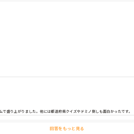
される方が2名という曜日もあります。

ば教えてほしいです。利用者とはコミニュケーションがとれて、ADLほ
ムで盛り上がりました。他には都道府県クイズやドミノ倒しも面白かったです。

回答をもっと見る