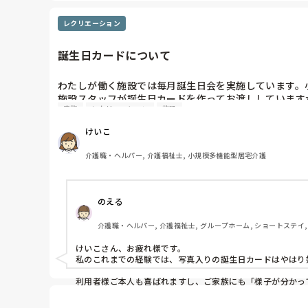
レクリエーション
誕生日カードについて
わたしが働く施設では毎月誕生日会を実施しています。小
施設スタッフが誕生日カードを作ってお渡ししています
家族
レクリエーション
施設
顔写真入りで作成していましたが写真は不要ではとの声
皆さんの経験談を教えてください。
けいこ
介護職・ヘルパー, 介護福祉士, 小規模多機能型居宅介護
のえる
介護職・ヘルパー, 介護福祉士, グループホーム, ショートステイ
けいこさん、お疲れ様です。

私のこれまでの経験では、写真入りの誕生日カードはやはり好
利用者様ご本人も喜ばれますし、ご家族にも「様子が分かっ
以前は色紙で手作りしていたこともありますが、最近はCa