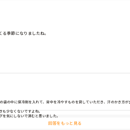
る季節になりましたね。

ポドリと交互に、仕事終わり身体が冷えるので下着の着替えを持ってい
さい。
方の袋の中に保冷剤を入れて、背中を冷やすものを貸していただき、汗のかき方が
きも少なくないですよね。

グを気にしないで済むと思いました。
回答をもっと見る