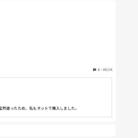
く等です。

4
・
04/16
全然違ったため、私もネットで購入しました。
