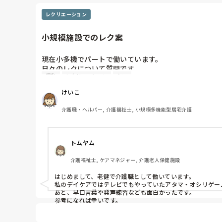
レクリエーション
小規模施設でのレク案
現在小多機でパートで働いています。

日々のレクについて質問です。

運動
レクリエーション
ケア
小規模な施設で利用者も少なく、午後のレクの時間に参加
スタッフ1人と利用者2名、のような場合のレク案があれ
けいこ
介護職・ヘルパー, 介護福祉士, 小規模多機能型居宅介護
トムヤム
介護福祉士, ケアマネジャー, 介護老人保健施設
はじめまして、老健で介護職として働いています。

私のデイケアではテレビでもやっていたアタマ・オシリゲー
あと、早口言葉や発声練習なども面白かったです。

参考になれば幸いです。