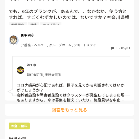
すれば、すごくむ...
でも、6年のプランクが、あるんで、、なかなか、使う方と
すれば、すごくむずかしいのでは、ないですか？神奈川県横
浜市は、今は、人手不足では、ないんでは、ないですか？あ
労働組合
趣味
ケアプラン
と新型コロナウィルスには、本当に心配です。私が、感染し
たら、家族に、うつしたら、大変なんです。おじいちゃん、
田中明彦
おばあちゃんが、大好きですなんで、介護の仕事をやりたい
介護職・ヘルパー, グループホーム, ショートステイ
んですが、なかなか前に進めません。本当に不安なんです。
3
・
05/01
はてな
初任者研修, 実務者研修
コロナ感染が心配であれば、様子を見てから判断されてはいか
がでしょうか？

高齢者施設や障害者施設ではクラスターが発生してしまった所
もありますから、今は募集を控えていたり、施設見学を中止し
ている所が多いかもしれません。

回答をもっと見る
介護施設でも色々あります。どんな施設で働きたいのか？６年
のブランクがあるならば、これから自分はどのように介護の仕
事をしていきたいのか？を考えてみてはいかがですか？

認知症対応や看取り、調理業務がある施設や訪問介護ならば料
お金・給料
理の勉強など、やっていたほうがよいこともいっぱいありま
す。家事も介護の仕事をする上では役に立つのでやってみると