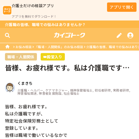
介護士
だけの相談アプリ
アプリで開く
アプリを無料でダウンロード！
介護職の皆様、職場での悩みはありませんか？
お悩み相談
「職場・人間関係」のお悩み相談
介護職の皆様、職場での悩みはあり
職場・人間関係
👑殿堂入り
皆様、お疲れ様です。私は介護職です
が、特定社会保険労務士として登録し
て...
くまきち
介護職・ヘルパー, ケアマネジャー, 精神保健福祉士, 初任者研修, 実務者研修, 
障害福祉関連, 障害者支援施設, 社会福祉士
皆様、お疲れ様です。

私は介護職ですが、

特定社会保険労務士として

登録しています。

皆様は職場で働いているなかで
