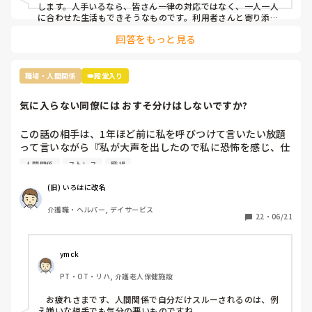
します。人手いるなら、皆さん一律の対応ではなく、一人一人
に合わせた生活もできそうなものです。利用者さんと寄り添っ
て会話をしてニーズを拾い上げたり、散歩に行ったり、イベン
回答をもっと見る
トを開催したり、工作レクをしてみたり…やることを探せばい
くらでも出てくるのが介護です。スタッフ同士で世間話して時
間を潰していませんか？利用者様の生活の質向上のために何が
できるか、今一度模索してみてはいかがでしょうか。
職場・人間関係
👑殿堂入り
気に入らない同僚には おすそ分けはしないですか?
この話の相手は、1年ほど前に私を呼びつけて言いたい放題
って言いながら『私が大声を出したので私に恐怖を感じ、仕
事が一緒にできない』と因縁をつけてきた 看護師Nなんです
人間関係
ストレス
職場
が…

(旧) いろはに改名
当時、現場にいた関係者に事情聴取をした結果、 レクリエ
介護職・ヘルパー, デイサービス
ーションも止まらなかったし、誰も仲裁には来なかったので
22
・
06/21
思ったほど大声を出しているようには聞こえなかったという
結論がでたのに、この看護師『 周りがなんと言っても、私
は、あの時、大声を出されて恐怖を感じた』とずっと言い続
ymck
けていて、この話を境に、敵意というより憎悪をむき出しに
PT・OT・リハ, 介護老人保健施設
するようになってきました。

　お疲れさまです、人間関係で自分だけスルーされるのは、例
そんなある日のことです。看護師Nがどこかに旅行に行って
え嫌いな相手でも気分の悪いものですね。
