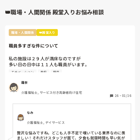
場合)保険適用は難しいと言われています。そのため さ、何年
も左腕や右肩、右足が痛いということであれば、場合によって
👑職場・人間関係 殿堂入りお悩み相談
は慢性疾患という扱いになる可能性があり、その場合は保険適
用ができないのではないかと考えられます。

ざっくりの説明になってしまいすいません。
職場・人間関係
👑殿堂入り
職員多すぎな件について
私の施設は２９人が満床なのですが

多い日の日中は１１人も職員がいます。

なので暇すぎて仕事内容がないです。

モチベーション
愚痴
職員
2人は掃除担当なので居室掃除やシーツ交換は

掃除担当がされるのですが、介護側の職員のすることもない
羅奈
ため廊下の掃除や壁拭き、手すり消毒などの掃除をしていま
介護福祉士, サービス付き高齢者向け住宅
す。

26
・
01/16
レクは午前と午後にしているし、他に何か職員がしたらいい
と思う仕事内容ってありますか？

なみ
不満なのは16時までの勤務の職員が多いので、16時〜18時
介護福祉士, デイサービス
は2人です。17時夕食が提供されるのですが

早く食べてもらって18時までには全員寝てもらうんです。
贅沢な悩みですね。どこも人手不足で嘆いている業界なのに羨
ましい！それだけスタッフが居て、夕食も就寝時間も早い気が