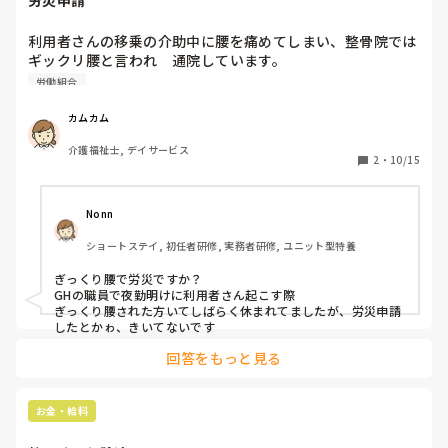
労災申請
いいでしょう。
利用者さんの移乗の介助中に腰を痛めてしまい、整骨院では
ギックリ腰と言われ　通院しています。

会社へ労災申請していいですよね？
労働組合
カムカム
介護福祉士, デイサービス
2
・
10/15
Nonn
ショートステイ, 初任者研修, 実務者研修, ユニット型特養
ぎっくり腰で労災ですか？

GHの職員で夜勤明けに利用者さん起こす際

ぎっくり腰された方いてしばらく休まれてましたが、労災申請
したとかゎ、きいてないです
回答をもっと見る
お金・給料