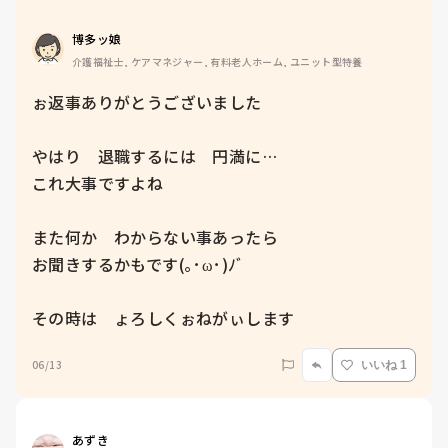
博多ッ娘
介護福祉士, ケアマネジャー, 有料老人ホーム, ユニット型特養
ぉ返事ありがとうございました

やはり　退職するには　円満に…

これ大事ですよね

また何か　わからない事あったら

お聞きするかもです(｡･ω･)ﾉﾞ

その時は　ょろしくぉねがぃします
06/13
いいね 1
あずき