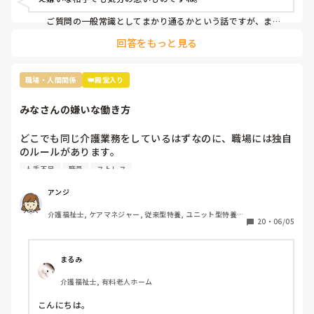
きたのでお土産をみんなの連絡用のレターケースの中に入れ
あったんですが、私のところにだけ入っていなかったです
　ご質問の一般常識としてまかり通るかという話ですが、まか
り通りはするけど別の意味で良くないことだと思います。つま
ね。

回答をもっと見る
り、お土産誰に配るかは本人の自由ではありますが、特定の一
人だけのけ者にするのはハラスメントに相当するということで
まあ、もらったところでお礼を言わなきゃいけないと思うと
す。とはいえ「うっかり忘れてた」可能性も否定できません
貰わなくてよかったな。と思うのですが…

し、故意にのけ者にしていた証拠もないのが難しいですね。

職場・人間関係
👑殿堂入り
この件に関しては管理者宛に『私もどこかに行ってお土産を
　相手に合わせた対応をするということは、相手と同じレベル
みなさんの嫌いな働き方
になるということです。おっしゃる通り、ご自身はお相手をの
買ってきた場合、この看護師Nにはあげようとは思いません
け者にしない、ハラスメント加害者にならないことが大切だと
が、私が気に入らない職員には看護師Nがやったようにお土
思います。
どこでも同じ介護業務をしているはずなのに、職場には独自
産を配らなくてもいいのでしょうか』という内容(プラス、
のルールがあります。

いままでの私に対しての悪行についても一緒に…)について
その中でもみなさんが、これだけは嫌だと思う働き方はなん
の手紙を作っているところなんですが…

人手不足
職員
ストレス
でしょうか？

私は

たた、あくまで手紙(質問書)のなかのことで、私としては、
アンジ
連帯責任が強すぎる職場

たとえ気に入らない職員がいたとしてもみんなの目に見える
介護福祉士, ケアマネジャー, 従来型特養, ユニット型特養, 
働かない人のカバーが当たり前の職場

行為なので、他の職員もいい思いをしないと思うので、特定
20
・
06/05
居宅ケアマネ
個々の仕事の領域と責任が曖昧な職場

の気に入らない職員にお土産をお裾分けをしないということ
休みの日まで出勤がある職場

はしないつもりいますが、看護師Nがやった行為は 一般常識
家でやってきてと平気で仕事を渡される職場

としてまかり通るのでしょうか?

まるみ
介護福祉士, 有料老人ホーム
こんにちは。
