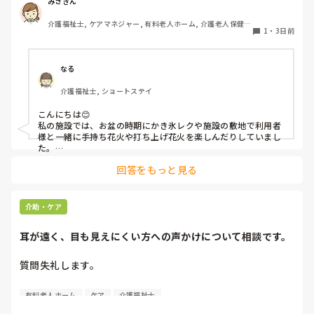
族が面会に来る…などでした。お盆まであと少しです。何か
みさきん
していることがあればぜひシェアよろしくお願いします。
介護福祉士, ケアマネジャー, 有料老人ホーム, 介護老人保健施
1
・
3日前
設, グループホーム, 病院
なる
介護福祉士, ショートステイ
こんにちは😊

私の施設では、お盆の時期にかき氷レクや施設の敷地で利用者
様と一緒に手持ち花火や打ち上げ花火を楽しんだりしていまし
た。

みさきんさんの住職さんを呼んでご焼香できる機会があるのは
回答をもっと見る
利用者様にとっても良い経験にもなりますね！
介助・ケア
耳が遠く、目も見えにくい方への声かけについて相談です。
質問失礼します。

耳が遠く、目もあまり見えていない利用者様への声かけにつ
有料老人ホーム
ケア
介護福祉士
いて質問です。
