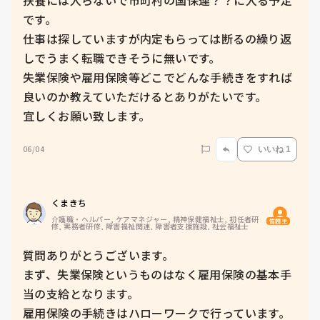
扶養には入らないで市町村の国保連？？に入る予定
です。

仕事は探していますが内定もらっては断るの繰り返
しでうまく転職できそうに無いです。

失業保険や雇用保険等どこでどんな手続きをすれば
良いのか教えていただけるとありがたいです。

宜しくお願い致します。
06/04
いいね 1
くまきち
介護職・ヘルパー, ケアマネジャー, 精神保健福祉士, 初任者研
質問主
修, 実務者研修, 障害福祉関連, 障害者支援施設, 社会福祉士
質問ありがとうございます。

まず、失業保険というものはなく雇用保険の基本手
当の支給となります。

雇用保険の手続きはハローワークで行っています。