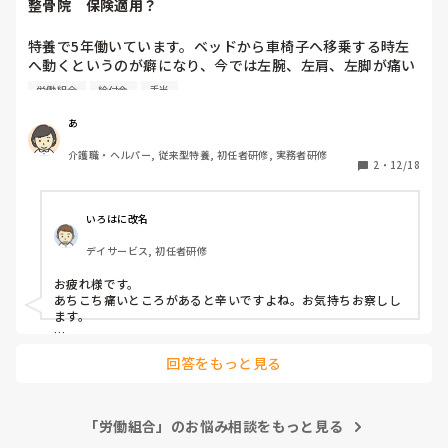
整骨院　保険適用？
特養で5年働いています。ベッドから車椅子へ移乗する時左
へ動くというのが癖になり、今では左腕、左肩、左脚が痛い
です。整骨院に通っていますが保険適用されません。

労働組合
給付金
手当
左半身が痛み出した数年前すぐに職場に申し出ませんでし
あ
た。整骨院に行き出したのは最近です。その為左半身の痛み
介護職・ヘルパー, 従来型特養, 初任者研修, 実務者研修
は仕事外の理由もあると捉えられ、労災保険を使えない？の
2
・
12/18
でしょうか。
いろはに改名
デイサービス, 初任者研修
お疲れ様です。

あちこち痛いところがあると辛いですよね。お気持ちお察しし
ます。

 ひとつわからないのは、保険適用ということですが、それは社
回答をもっと見る
会保険が適用されないということですか?それとも労災を使い
たいが使えないということなんでしょうか?

とりあえず私の知っている範囲でざっくりした少しお話をさせ
「労働組合」のお悩み相談をもっと見る
ていただくと、接骨院の場合、急性疾患の場合は保険適用がで
きますが、 簡単に言うと長きにわたって、その症状が出ている