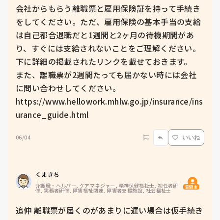
会社からもらう離職票と雇用保険証を持って手続き
をしてください。ただ、雇用保険の基本手当の支給
は自己都合退職だと1週間と2ヶ月の待機期間があ
り、すぐには支給されないことをご理解ください。

下に詳細の掲載されたリンクを載せておきます。

また、離職票が2週間たっても届かない時には会社
に問い合わせしてください。

https://www.hellowork.mhlw.go.jp/insurance/ins
urance_guide.html
06/04
いいね
くまきち
介護職・ヘルパー, ケアマネジャー, 精神保健福祉士, 初任者研
質問主
修, 実務者研修, 障害福祉関連, 障害者支援施設, 社会福祉士
追伸 離職票が届くのがあまりに遅い場合は仮手続き