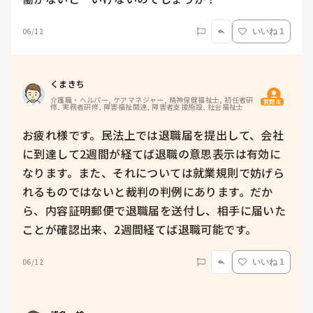
06/12
いいね 1
くまきち
介護職・ヘルパー, ケアマネジャー, 精神保健福祉士, 初任者研
質問主
修, 実務者研修, 障害福祉関連, 障害者支援施設, 社会福祉士
お疲れ様です。民法上では退職届を提出して、会社
に到達して2週間が経てば退職の意思表示は有効に
なります。また、それについては就業規則で妨げら
れるものではないと裁判の判例にあります。だか
ら、内容証明郵便で退職届を送付し、相手に届いた
ことが確認出来、2週間経てば退職可能です。
06/12
いいね 1