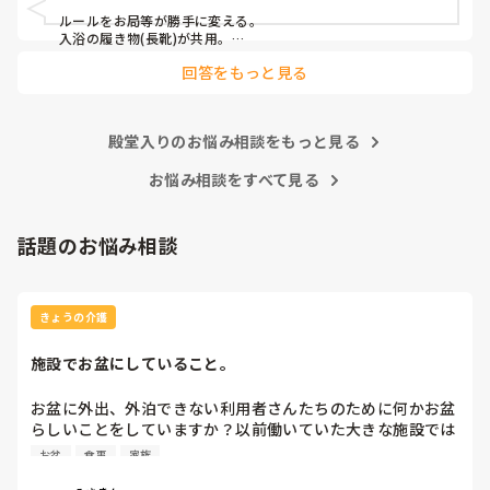
ルールをお局等が勝手に変える。

入浴の履き物(長靴)が共用。

回答をもっと見る
が嫌ですw
殿堂入りのお悩み相談をもっと見る
お悩み相談をすべて見る
話題のお悩み相談
きょうの介護
施設でお盆にしていること。
お盆に外出、外泊できない利用者さんたちのために何かお盆
らしいことをしていますか？以前働いていた大きな施設では
実際に住職さんを呼びご焼香できるようにそれ用のスペース
お盆
食事
家族
を毎年設けていました。それ以外は、食事内容が変わる、家