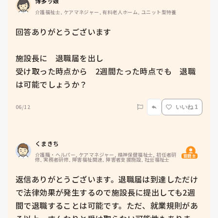
博多ッ娘
介護福祉士, ケアマネジャー, 有料老人ホーム, ユニット型特養
回答ありがとうございます

施設長に　退職届を出し

受け取った時点から　2週間たった時点でも　退職
は可能でしょうか？
06/12
いいね 1
くまきち
介護職・ヘルパー, ケアマネジャー, 精神保健福祉士, 初任者研
質問主
修, 実務者研修, 障害福祉関連, 障害者支援施設, 社会福祉士
返信ありがとうございます。退職届は到達しただけ
で法律効果が発生するので施設長に提出しても2週
間で退職することは可能です。ただ、就業規則があ