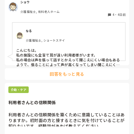
現在、私は「大きな声で、ゆっくり耳元でお話しする」とい
ショウ
う方法で対応しています。

介護福祉士, 有料老人ホーム
聞き取れると安心していただける方なので何とか理解しても
4
・
4日前
らっているのですが、毎日のことなのでかなり喉に負担がか
かり、痛めてしまうことがあります。

なる
みなさんの職場で、このような方と関わる際に工夫している
介護福祉士, ショートステイ
ことや、喉に負担をかけずに意思疎通ができる良い方法など
があればぜひ教えていただきたいです。

こんにちは。

私の施設にも全盲で耳が遠い利用者様がいます。

よろしくお願いします。
私の場合は声を張って話すとかえって聞こえにくい場合もある
ようで、張ることによって声が高くなってしまい聞こえにくい
のだと思います。その為少しトーンを落とし話しかけるように
回答をもっと見る
しています。

なかなか対応が難しいですよね💦
介助・ケア
利用者さんとの信頼関係
利用者さんとの信頼関係を築くために意識していることはあ
りますか。初対面の方と接するときに気を付けていることが
知りたいです。経験談があれば教えてください。