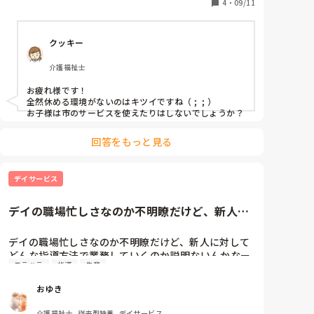
自分の体調の変化

4
・
09/11
もう…しんどい…何も出来なくなってきた。

クッキー
洗濯や、食事作りは何とかしてるけど…。

介護福祉士
辛くて。

お疲れ様です！

人間不信にもなってきた。
全然休める環境がないのはキツイですね（ ;  ; ）

お子様は市のサービスを使えたりはしないでしょうか？
回答をもっと見る
デイサービス
デイの職場忙しさなのか不明瞭だけど、新人に
対してどんな指導方法で業務し...
デイの職場忙しさなのか不明瞭だけど、新人に対して
どんな指導方法で業務していくのか説明ないんかなー
モラハラ
指導
先輩
そこまで聞かなきゃ上は動かないのかなー💦その時点
で聴き疲れが生じている。

おゆき
実際に覚えが悪いとか上司に相談されてるみたいだ
し、将来私たちと同等の仕事が出来るようになるとは
介護福祉士, 従来型特養, デイサービス