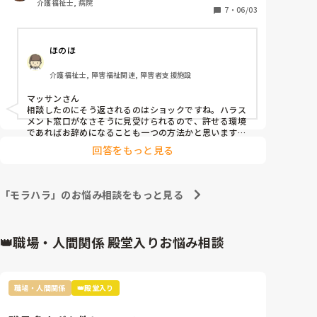
介護福祉士, 病院
7
・
06/03
ほのほ
介護福祉士, 障害福祉関連, 障害者支援施設
マッサンさん

相談したのにそう返されるのはショックですね。ハラス
メント窓口がなさそうに見受けられるので、許せる環境
であればお辞めになることも一つの方法かと思います。

回答をもっと見る
私はバラして欲しくない個人情報を管理職からバラされ
ました。また、その管理と同じ業務で、考え直したほう
がいいことを同僚に伝えたことが管理の耳に入り、追い
かけられそうになりました。他の職員がその管理を止め
「モラハラ」のお悩み相談をもっと見る
てくれました。

私の場合は相談を聞いて受け止めてもらい、対処をして
いただいているので安心して現在もいられます。

👑職場・人間関係 殿堂入りお悩み相談
あの人はそういう性格で逃げてもらわれるのはマッサン
さんに対して失礼です。
職場・人間関係
👑殿堂入り