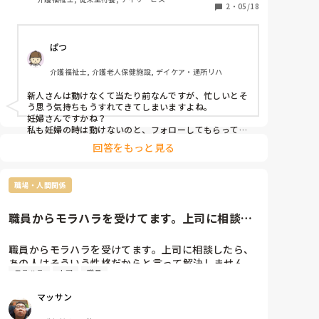
思えないって。。。6ヶ月目に入ってお腹が出てき
2
・
05/18
て、負担をかけてしまうことは百も承知だけど、周り
の人達の黒い部分が見えてしまって怖い(T＿T)

ぱつ
私だって先輩の色んなとこ言えずに1人で抱え込み、
周りはフォローしながらやり遂げてるのって差別され
介護福祉士, 介護老人保健施設, デイケア・通所リハ
てるみたい。。。

新人潰しじゃないとは思うけど、モラハラに近い💦
新人さんは動けなくて当たり前なんですが、忙しいとそ
う思う気持ちもうすれてきてしまいますよね。

妊婦さんですかね？

私も妊婦の時は動けないのと、フォローしてもらってい
たので…。

回答をもっと見る
復帰後動けるようになったら言われることもなくなりま
すし！

今は気にせず、自分のできる仕事をしていきましょう。
職場・人間関係
職員からモラハラを受けてます。上司に相談し
たら、あの人はそういう性格だ...
職員からモラハラを受けてます。上司に相談したら、
あの人はそういう性格だからと言って解決しません。
モラハラ
上司
職員
このまま続けていけないので辞めようと思います。同
じように職員から、モラハラまがいのことをされた経
マッサン