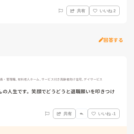
共有
いいね 2
回答する
設長・管理職, 有料老人ホーム, サービス付き高齢者向け住宅, デイサービス
んの人生です。笑顔でどうどうと退職願いを叩きつけ
共有
いいね -1