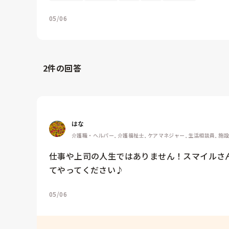
05/06
2
件の回答
はな
介護職・ヘルパー, 介護福祉士, ケアマネジャー, 生活相談員, 施
仕事や上司の人生ではありません！スマイルさ
てやってください♪
05/06