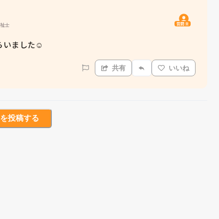
質問主
福祉士
いました☺️
共有
いいね
を投稿する