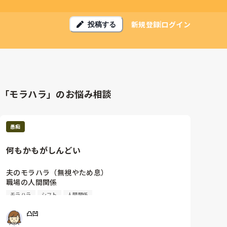
新規登録
ログイン
投稿する
「モラハラ」のお悩み相談
愚痴
何もかもがしんどい
夫のモラハラ（無視やため息）

職場の人間関係

職場のシフト

モラハラ
シフト
人間関係
実母

子育て

凸凹