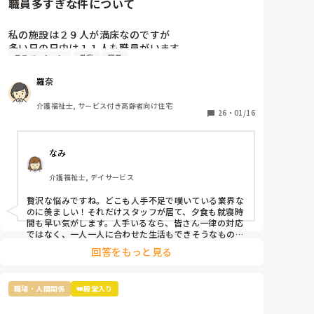
職員多すぎな件について
私の施設は２９人が満床なのですが

多い日の日中は１１人も職員がいます。

モチベーション
愚痴
職員
なので暇すぎて仕事内容がないです。

2人は掃除担当なので居室掃除やシーツ交換は

羅奈
掃除担当がされるのですが、介護側の職員のすること
もないため廊下の掃除や壁拭き、手すり消毒などの掃
介護福祉士, サービス付き高齢者向け住宅
除をしています。

26
・
01/16
レクは午前と午後にしているし、他に何か職員がした
らいいと思う仕事内容ってありますか？

なみ
不満なのは16時までの勤務の職員が多いので、16時〜
介護福祉士, デイサービス
18時は2人です。17時夕食が提供されるのですが

早く食べてもらって18時までには全員寝てもらうんで
贅沢な悩みですね。どこも人手不足で嘆いている業界な
す。
のに羨ましい！それだけスタッフが居て、夕食も就寝時
間も早い気がします。人手いるなら、皆さん一律の対応
ではなく、一人一人に合わせた生活もできそうなもので
す。利用者さんと寄り添って会話をしてニーズを拾い上
回答をもっと見る
げたり、散歩に行ったり、イベントを開催したり、工作
レクをしてみたり…やることを探せばいくらでも出てく
るのが介護です。スタッフ同士で世間話して時間を潰し
職場・人間関係
👑殿堂入り
ていませんか？利用者様の生活の質向上のために何がで
きるか、今一度模索してみてはいかがでしょうか。