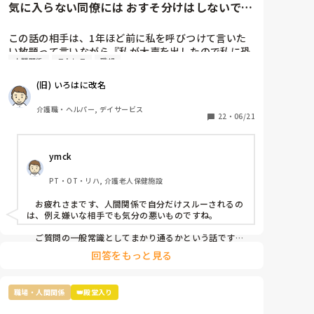
気に入らない同僚には おすそ分けはしないです
か?
この話の相手は、1年ほど前に私を呼びつけて言いた
い放題って言いながら『私が大声を出したので私に恐
人間関係
ストレス
職場
怖を感じ、仕事が一緒にできない』と因縁をつけてき
た 看護師Nなんですが…

(旧) いろはに改名
当時、現場にいた関係者に事情聴取をした結果、 レク
介護職・ヘルパー, デイサービス
リエーションも止まらなかったし、誰も仲裁には来な
22
・
06/21
かったので思ったほど大声を出しているようには聞こ
えなかったという結論がでたのに、この看護師『 周り
ymck
がなんと言っても、私は、あの時、大声を出されて恐
怖を感じた』とずっと言い続けていて、この話を境
PT・OT・リハ, 介護老人保健施設
に、敵意というより憎悪をむき出しにするようになっ
てきました。

　お疲れさまです、人間関係で自分だけスルーされるの
は、例え嫌いな相手でも気分の悪いものですね。

そんなある日のことです。看護師Nがどこかに旅行に
行ってきたのでお土産をみんなの連絡用のレターケー
　ご質問の一般常識としてまかり通るかという話です
が、まかり通りはするけど別の意味で良くないことだと
スの中に入れあったんですが、私のところにだけ入っ
回答をもっと見る
思います。つまり、お土産誰に配るかは本人の自由では
ていなかったですね。

ありますが、特定の一人だけのけ者にするのはハラスメ
ントに相当するということです。とはいえ「うっかり忘
まあ、もらったところでお礼を言わなきゃいけないと
職場・人間関係
👑殿堂入り
れてた」可能性も否定できませんし、故意にのけ者にし
思うと貰わなくてよかったな。と思うのですが…

ていた証拠もないのが難しいですね。
