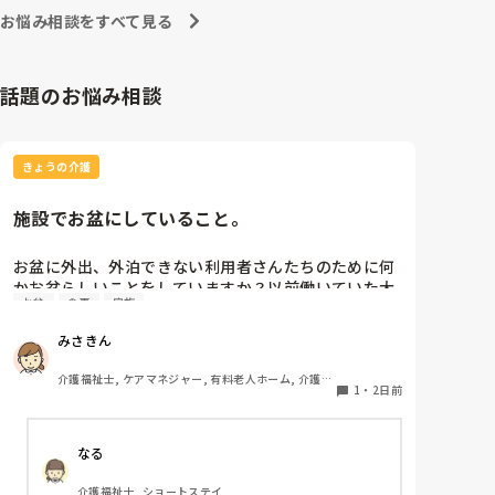
お悩み相談をすべて見る
話題のお悩み相談
きょうの介護
施設でお盆にしていること。
お盆に外出、外泊できない利用者さんたちのために何
かお盆らしいことをしていますか？以前働いていた大
お盆
食事
家族
きな施設では実際に住職さんを呼びご焼香できるよう
にそれ用のスペースを毎年設けていました。それ以外
みさきん
は、食事内容が変わる、家族が面会に来る…などでし
た。お盆まであと少しです。何かしていることがあれ
介護福祉士, ケアマネジャー, 有料老人ホーム, 介護老
ばぜひシェアよろしくお願いします。
1
・
2日前
人保健施設, グループホーム, 病院
なる
介護福祉士, ショートステイ