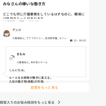
みなさんの嫌いな働き方
　相手に合わせた対応をするということは、相手と同じ
この件に関しては管理者宛に『私もどこかに行ってお
レベルになるということです。おっしゃる通り、ご自身
土産を買ってきた場合、この看護師Nにはあげようと
はお相手をのけ者にしない、ハラスメント加害者になら
どこでも同じ介護業務をしているはずなのに、職場に
は思いませんが、私が気に入らない職員には看護師N
ないことが大切だと思います。
は独自のルールがあります。

がやったようにお土産を配らなくてもいいのでしょう
人手不足
職員
ストレス
その中でもみなさんが、これだけは嫌だと思う働き方
か』という内容(プラス、いままでの私に対しての悪行
はなんでしょうか？

についても一緒に…)についての手紙を作っているとこ
アンジ
私は

ろなんですが…

連帯責任が強すぎる職場

介護福祉士, ケアマネジャー, 従来型特養, ユニット
働かない人のカバーが当たり前の職場

20
・
06/05
たた、あくまで手紙(質問書)のなかのことで、私とし
型特養, 居宅ケアマネ
個々の仕事の領域と責任が曖昧な職場

ては、たとえ気に入らない職員がいたとしてもみんな
休みの日まで出勤がある職場

の目に見える行為なので、他の職員もいい思いをしな
まるみ
家でやってきてと平気で仕事を渡される職場

いと思うので、特定の気に入らない職員にお土産をお
裾分けをしないということはしないつもりいますが、
介護福祉士, 有料老人ホーム
看護師Nがやった行為は 一般常識としてまかり通るの
でしょうか?

こんにちは。

ルールをお局等が勝手に変える。

入浴の履き物(長靴)が共用。

回答をもっと見る
が嫌ですw
殿堂入りのお悩み相談をもっと見る