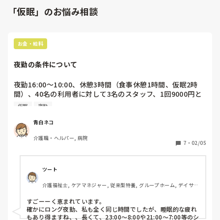
「仮眠」のお悩み相談
お金・給料
夜勤の条件について
夜勤16:00〜10:00、休憩3時間（食事休憩1時間、仮眠2時
間）、40名の利用者に対して3名のスタッフ、1回9000円と
いうのは、条件は良い方でしょうか？

仮眠
夜勤
利用者さんの介護度はさまざまで、寝たきりの人と自分でト
イレに行ける人が混在しています。夜間パッド交換必要な人
青白ネコ
13〜15名、トイレ介助4〜5名、トイレ見守り5〜7名、残り
介護職・ヘルパー, 病院
は自立ぐらいの割合です。

7
・
02/05
ツート
介護福祉士, ケアマネジャー, 従来型特養, グループホーム, デイサー
ビス
すごーーく恵まれています。

確かにロング夜勤、私も全く同じ時間でしたが、睡眠的な疲れ
もあり得ますね、、長くて、23:00〜8:00や21:00〜7:00等のシ