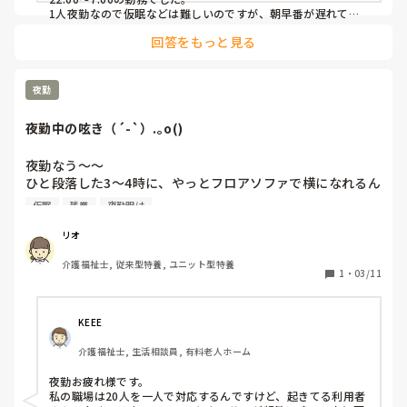
1人夜勤なので仮眠などは難しいのですが、朝早番が遅れてし
まう時や、朝に利用者さんに急変が出た時などは残らなくては
回答をもっと見る
ならない感じでした。やはり、日勤で人数が少ないと大変では
ありますが、回らなくなるほどではなかったと思います。入浴
をずらしたり、他フロアからヘルプを呼んだりしていました。

しかし、どこの施設も人手不足はあるのかなと思います。ただ
夜勤
それを当たり前にしてしまうと、まきのさんのように体調を崩
されてしまう方が出てしまうと思うので何か対策というか、ど
夜勤中の呟き（´-`）.｡o()
のようにしたら負担が少なくなるか考えないといけないと思い
ます(>_<)
夜勤なう～～

ひと段落した3〜4時に、やっとフロアソファで横になれるん
やけど、なった途端目が覚めるのは何でだー笑

仮眠
残業
夜勤明け
貴重な仮眠(が出来そうな)時間なのに🤣

明け⇒残業の日は、少しでも寝れてないと地獄だ🤪🤪

リオ
介護福祉士, 従来型特養, ユニット型特養
同じ夜勤の方、あと少しで朝です🔥

1
・
03/11
頑張りましょう🔥🔥
KEEE
介護福祉士, 生活相談員, 有料老人ホーム
夜勤お疲れ様です。

私の職場は20人を一人で対応するんですけど、起きてる利用者