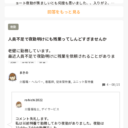
ョート夜勤が羨ましいとも何度も思いました、、入りが２、３
回連日もあるので、それも大変ですけどね、、

回答をもっと見る
話がそれましたが、人員数、仮眠食事休憩（本当は全く取れな
いところも多々ですが）、そして手当、全て超恵まれています
ね…　都会なんでしょうかね、想像するに…
夜勤
人員不足で夜勤明けにも残業ってしんどすぎませんか
老健に勤務しています。

最近人員不足で夜勤明けに残業を依頼されることがありま
す。

仮眠
体調不良
残業
先日入浴介助で2時間半残ったのですが、さすがに無理がた
たって体調を崩しました……

まきの
わたしの施設の夜勤は17時〜翌9時、仮眠休憩が2時間あり
介護職・ヘルパー, 看護師, 従来型特養, ユニット型特養
ます。

4
・
08/15
日勤が誰かひとりでも体調不良になれば、途端に回らなくな
る人員体制はさすがに勘弁してほしいですが、これってある
あるですか？
rohichi2022
介護福祉士, デイサービス
コメント失礼します。

私は以前特養で勤務しており夜勤がありました。夜勤は
22:00〜7:00の勤務でした。
