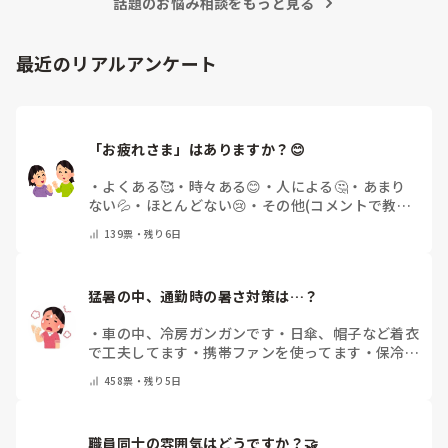
話題のお悩み相談をもっと見る
最近のリアルアンケート
「お疲れさま」はありますか？😊
・
よくある🥰
・
時々ある😊
・
人による🤔
・
あまり
ない💦
・
ほとんどない😢
・
その他(コメントで教え
てください)
139
票・
残り6日
猛暑の中、通勤時の暑さ対策は…？
・
車の中、冷房ガンガンです
・
日傘、帽子など着衣
で工夫してます
・
携帯ファンを使ってます
・
保冷剤
を持ち運んでいます
・
特に暑さ対策はしていませ
458
票・
残り5日
ん
・
その他（コメントで教えて下さい）
職員同士の雰囲気はどうですか？🤝