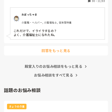
30
・
11/03
眠れない様子なので、リビングで見守り。1時トイレに行く
と、排尿し、オムツ当て直し。臥床させる。

もううんざり。明日は残業頼まれているからホントやめてほ
おぼっちゃま
しい。これ打ってたら、イライラ少し解消しました。ありが
介護職・ヘルパー, 介護福祉士, 従来型特養
とうございました😊
これだけで、イライラするの？

よく、介護福祉士になれたね。
回答をもっと見る
殿堂入りのお悩み相談をもっと見る
お悩み相談をすべて見る
話題のお悩み相談
きょうの介護