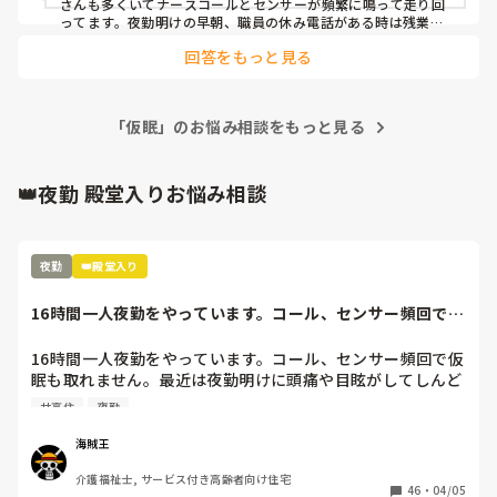
さんも多くいてナースコールとセンサーが頻繁に鳴って走り回
ってます。夜勤明けの早朝、職員の休み電話がある時は残業確
定なので朝、電話が鳴るか鳴らないかでもヒヤヒヤです。
回答をもっと見る
「仮眠」のお悩み相談をもっと見る
👑夜勤 殿堂入りお悩み相談
夜勤
👑殿堂入り
16時間一人夜勤をやっています。コール、センサー頻回で仮
眠も取れません...
16時間一人夜勤をやっています。コール、センサー頻回で仮
眠も取れません。最近は夜勤明けに頭痛や目眩がしてしんど
いです(--;)

サ高住
夜勤
皆さんの施設では夜勤は休憩ありますか？？
海賊王
介護福祉士, サービス付き高齢者向け住宅
46
・
04/05