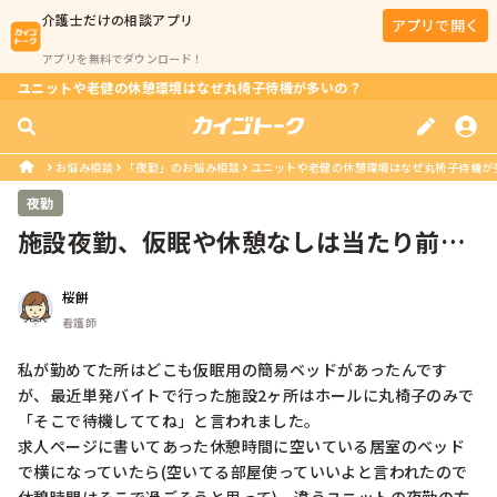
介護士
だけの相談アプリ
アプリで開く
アプリを無料でダウンロード！
ユニットや老健の休憩環境はなぜ丸椅子待機が多いの？
お悩み相談
「夜勤」のお悩み相談
ユニットや老健の休憩環境はなぜ丸椅子待機が
夜勤
施設夜勤、仮眠や休憩なしは当たり前で
すか？
桜餅
看護師
私が勤めてた所はどこも仮眠用の簡易ベッドがあったんです
が、最近単発バイトで行った施設2ヶ所はホールに丸椅子のみで
「そこで待機しててね」と言われました。

求人ページに書いてあった休憩時間に空いている居室のベッド
で横になっていたら(空いてる部屋使っていいよと言われたので