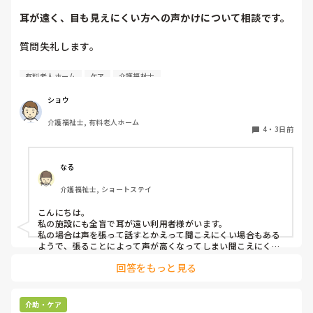
耳が遠く、目も見えにくい方への声かけについて相談です。
質問失礼します。

耳が遠く、目もあまり見えていない利用者様への声かけにつ
有料老人ホーム
ケア
介護福祉士
いて質問です。

現在、私は「大きな声で、ゆっくり耳元でお話しする」とい
ショウ
う方法で対応しています。

介護福祉士, 有料老人ホーム
聞き取れると安心していただける方なので何とか理解しても
4
・
3日前
らっているのですが、毎日のことなのでかなり喉に負担がか
かり、痛めてしまうことがあります。

なる
みなさんの職場で、このような方と関わる際に工夫している
介護福祉士, ショートステイ
ことや、喉に負担をかけずに意思疎通ができる良い方法など
があればぜひ教えていただきたいです。

こんにちは。

私の施設にも全盲で耳が遠い利用者様がいます。

よろしくお願いします。
私の場合は声を張って話すとかえって聞こえにくい場合もある
ようで、張ることによって声が高くなってしまい聞こえにくい
のだと思います。その為少しトーンを落とし話しかけるように
回答をもっと見る
しています。

なかなか対応が難しいですよね💦
介助・ケア