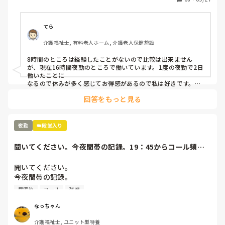
てら
介護福祉士, 有料老人ホーム, 介護老人保健施設
8時間のところは経験したことがないので比較は出来ません
が、現在16時間夜勤のところで働いています。1度の夜勤で2日
働いたことに

なるので休みが多く感じてお得感があるので私は好きです。

回答をもっと見る
きついのはきついですが、1時間仮眠ができるのでなんとかや
れてます。
夜勤
👑殿堂入り
聞いてください。今夜間帯の記録。19：45からコール頻
回。オムツ外し始...
聞いてください。

今夜間帯の記録。

19：45からコール頻回。オムツ外し始まる。21時ズボン脱
尿汚染
コール
残業
ぐ。足が痒いとの訴えにワセリン塗布。22:40ズボン脱いで
るオムツ外し。23:30オムツカバー顔の横。パットは手す
なっちゃん
り。ズボンは履いている。リネンは尿汚染。パジャマはビシ
介護福祉士, ユニット型特養
ョビショ。リネン、パジャマ更衣、オムツ新しいのをする。