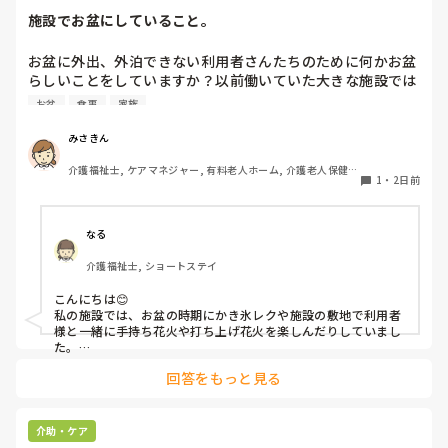
施設でお盆にしていること。
お盆に外出、外泊できない利用者さんたちのために何かお盆
らしいことをしていますか？以前働いていた大きな施設では
実際に住職さんを呼びご焼香できるようにそれ用のスペース
お盆
食事
家族
を毎年設けていました。それ以外は、食事内容が変わる、家
族が面会に来る…などでした。お盆まであと少しです。何か
みさきん
していることがあればぜひシェアよろしくお願いします。
介護福祉士, ケアマネジャー, 有料老人ホーム, 介護老人保健施
1
・
2日前
設, グループホーム, 病院
なる
介護福祉士, ショートステイ
こんにちは😊

私の施設では、お盆の時期にかき氷レクや施設の敷地で利用者
様と一緒に手持ち花火や打ち上げ花火を楽しんだりしていまし
た。

みさきんさんの住職さんを呼んでご焼香できる機会があるのは
回答をもっと見る
利用者様にとっても良い経験にもなりますね！
介助・ケア