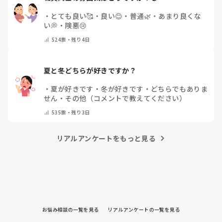
・
とても良い🥰
・
良い😊
・
普通🌿
・
あまり良くな
い💭
・
険悪😢
524
票・
残り4日
夏と冬どちらが好きですか？
・
夏が好きです
・
冬が好きです
・
どちらでもありま
せん
・
その他（コメントで教えてください）
535
票・
残り3日
リアルアンケートをもっと見る
お悩み相談の一覧を見る
リアルアンケートの一覧を見る