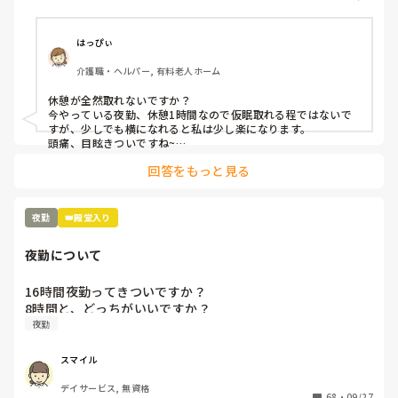
はっぴぃ
介護職・ヘルパー, 有料老人ホーム
休憩が全然取れないですか？

今やっている夜勤、休憩1時間なので仮眠取れる程ではないで
すが、少しでも横になれると私は少し楽になります。

頭痛、目眩きついですね~

頭痛防止に水分多目に摂り、血の巡りが良くなる健康食品飲み
回答をもっと見る
ながらやってます。

明け方にパクッと食べれる軽食があると私は少し楽になりま
す。
夜勤
👑殿堂入り
夜勤について
16時間夜勤ってきついですか？

8時間と、どっちがいいですか？
夜勤
スマイル
デイサービス, 無資格
68
・
09/27