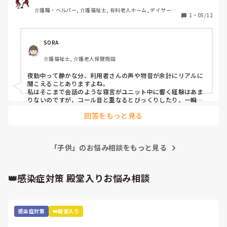
昨日は「薬〜薬飲みたい〜、痛い〜痛い〜、助けてくれない
介護職・ヘルパー, 介護福祉士, 有料老人ホーム, デイサービ
なら死んでやる〜」がユニット中に響き渡り

1
・
05/12
ス
ざわざわしました。たまに寝言は言うけど、中々リアルな会
話内容でした。

ひたすら息子と息子の嫁さんの悪口が１時間続くᕦ(ò_óˇ)ᕤ
SORA
介護福祉士, 介護老人保健施設
夜勤中って静かな分、利用者さんの声や物音が余計にリアルに
聞こえることありますよね。

私はそこまで会話のような寝言がユニット中に響く経験はあま
りないのですが、コール音と重なるとびっくりしたり、一瞬ド
キッとするお気持ちはわかる気がします。

回答をもっと見る
夜勤は独特の空気感もあるので、重なると余計にゾッとしてし
まいますよね。
「子供」のお悩み相談をもっと見る
👑感染症対策 殿堂入りお悩み相談
感染症対策
👑殿堂入り