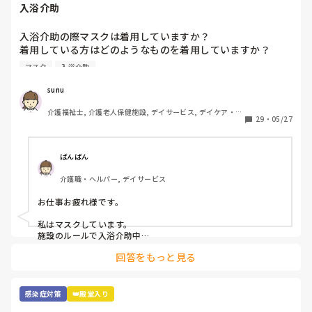
入浴介助
入浴介助の際マスクは着用していますか？

着用している方はどのようなものを着用していますか？

マスク
入浴介助
窓のない浴室で換気扇をつけてもサウナ状態でしんどいです
😓アドバイスください！
sunu
介護福祉士, 介護老人保健施設, デイサービス, デイケア・通
29
・
05/27
所リハ
ばんばん
介護職・ヘルパー, デイサービス
お仕事お疲れ様です。

私はマスクしています。

施設のルールで入浴介助中

息苦しい時は外してもよいと

回答をもっと見る
なっていますが、

なんとなく水飛沫とか飛んでくるのが嫌で

マスクしています。

使い捨てのマスクなので

感染症対策
👑殿堂入り
参考にならないかもですが、、、
