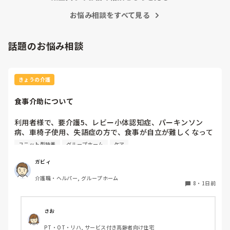
ワクチン接種や治療費の自己負担などきちんと見極めてからに
していただきたいですね…💦
お悩み相談をすべて見る
話題のお悩み相談
きょうの介護
食事介助について
利用者様で、要介護5、レビー小体認知症、パーキンソン
病、車椅子使用、失語症の方で、食事が自立が難しくなって
来ました。ご飯を、おにぎりにして、ご自分で手づかみで食
ユニット型特養
グループホーム
ケア
べてもらおうと、幼児が食べるくらいのおにぎりにしてま
す。食べられる時とスプーンを使っても難しい時がありま
ガビィ
す。おかずも、おにぎり同様、手づかみでたべてもらってる
介護職・ヘルパー, グループホーム
時があるのですが、難しい時は、職員が介助しています。ご
8
・
1日前
飯は、おにぎりで手づかみでもいいのかなと思いますが、お
かずの手づかみは、どうかなと思うのですが、皆さんはどう
思われますか？私は、自分の母親が手づかみで食べてるのを
さお
見たら、悲しくなります…職員さん、介助して下さいと思っ
PT・OT・リハ, サービス付き高齢者向け住宅
てしまいます…