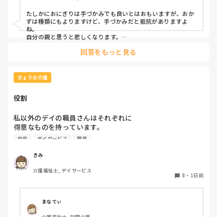
たしかにおにぎりは手づかみでも良いとはおもいますが、おか
ずは種類にもよりますけど、手づかみだと抵抗がありますよ
ね。

自分の親と思うと悲しくなります。

フルーツや温野菜とかならまだ良いでしょうけど。嚥下状態は
回答をもっと見る
どうなんでしょうか？とろみつけてたりするのを手づかみは抵
抗がありますね。
きょうの介護
役割
私以外のデイの職員さんはそれぞれに

得意なものを持っています。

自信
デイサービス
職員
裁縫や手作業など。

介助で言えば、要領よく動けたりと。

きみ
介護福祉士, デイサービス
今の私を振り返ってみたら…何も持っていないことが虚しく
8
・
1日前
なってきました…

利用者からは「素直に話聞いてくれる」・「言いやすい・頼
まなてぃ
みやすい」

介護福祉士, 訪問介護