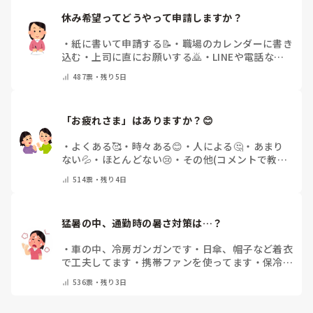
休み希望ってどうやって申請しますか？
・
紙に書いて申請する📝
・
職場のカレンダーに書き
込む
・
上司に直にお願いする🙇
・
LINEや電話など
で申請する
・
その他（コメントで教えてください）
487
票・
残り5日
「お疲れさま」はありますか？😊
・
よくある🥰
・
時々ある😊
・
人による🤔
・
あまり
ない💦
・
ほとんどない😢
・
その他(コメントで教え
てください)
514
票・
残り4日
猛暑の中、通勤時の暑さ対策は…？
・
車の中、冷房ガンガンです
・
日傘、帽子など着衣
で工夫してます
・
携帯ファンを使ってます
・
保冷剤
を持ち運んでいます
・
特に暑さ対策はしていませ
536
票・
残り3日
ん
・
その他（コメントで教えて下さい）