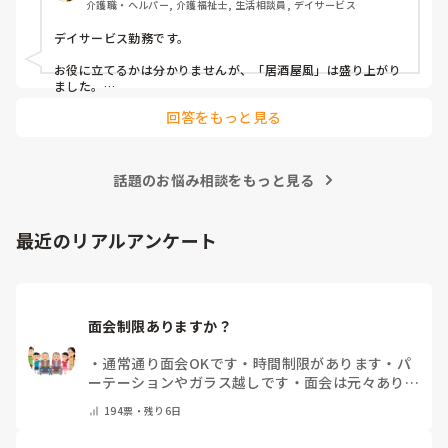
介護職・ヘルパー, 介護福祉士, 生活相談員, デイサービス
隔月： ランチのテイクアウトイベント

デイサービス勤務です。

その他： 季節ごとの定期的な行事(運動会や七夕など)

お役に立てるかは分かりませんが、「居酒屋風」は盛り上がり
ました。

ノンアルコール飲料に枝豆などのおつまみ、カラオケでデュエ
今の内容も喜ばれているのですが、最近少しマンネリ化して
回答をもっと見る
ットしたり…

きたなと感じており、新しく喜ばれるようなアイデアを探し
アルコールが入ってないのに「酔っちゃった」と雰囲気に呑ま
ています。

れてなのか、ほんのり顔が赤くなる方もいらっしゃいました。

企画の参考にさせていただきたいため、「うちは毎月こんな
参考になれば幸いです。

イベントをしている」「年〇回、こんな大型行事がある」
話題のお悩み相談をもっと見る
「マンネリ打破にこれが盛り上がった！」など、皆さんの施
あとは、寄せ植え(鉢にいくつかの苗を植える)やビンゴ大会な
設のリアルな内容やおすすめのレクをぜひ教えていただける
最近のリアルアンケート
と嬉しいです。

どうぞよろしくお願いいたします。
面会制限ありますか？
・
通常通り面会OKです
・
時間制限があります
・
パ
ーテーションやガラス越しです
・
面会は元々ありま
せん
・
その他（コメントで教えてください）
194
票・
残り6日