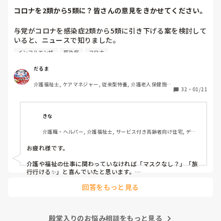
コロナを2類から5類に？皆さんの意見をきかせてください。
与党がコロナを感染症2類から5類に引き下げる案を検討して
いると、ニュースで知りました。

季節性インフルエンザと同じ扱いになるということですが、
インフルエンザ
感染症
コロナ
コロナはインフルエンザと違って、感染力が桁違いですし、
季節を問わず流行しますし、罹患しても治療薬がないので、
だるま
今よりも感染対策が緩和されるかもしれないことに不安しか
介護福祉士, ケアマネジャー, 従来型特養, 介護老人保健施
ありません。

32
・
01/21
設, ユニット型特養
皆さんは、どうお考えでしょうか？
きな
介護職・ヘルパー, 介護福祉士, サービス付き高齢者向け住宅, デイ
サービス, 病院, 訪問介護, 小規模多機能型居宅介護
お疲れ様です。

介護や福祉の仕事に関わっていなければ「マスクなし？」「旅
行行ける✨」と喜んでいたと思います。

回答をもっと見る
しかし、介護職でクラスターや命を落とされる方を目の当たり
にし、感染者が増え人手不足になる現場にいると、早まった判
断だと感じます。

殿堂入りのお悩み相談をもっと見る
インフルエンザと同等？
