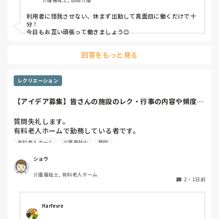
って言われます。

利用者に怪我させない、休まず出勤して真面目に働くだけで十
職員から見ての私は？って考えたら答えられる自信がないで
分！

す…

今日もお互い頑張って働きましょう😊
やだな、この自暴自棄…
回答をもっと見る
レクリエーション
【アイデア募集】皆さんの施設のレク・行事の内容や頻度を
教えてください
質問失礼します。

有料老人ホームで勤務している者です。

有料老人ホーム
介護福祉士
施設
他の施設様では、どのようなレクリエーションや行事を、ど
のくらいの頻度で行っているのか参考にさせていただきたく
ショウ
質問いたしました。

介護福祉士, 有料老人ホーム
うちの施設では現在、以下のような取り組みを行っていま
2
・
1日前
す。

毎月：「カフェ」と称して少し豪華なおやつとコーヒー・緑
Harfevre
茶等の提供、カレンダー作り
