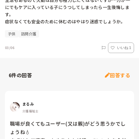
生活もあるので欠勤は自分も極力したくはないですが…万が一
にでもケアに入っている子にうつしてしまったら一生後悔しま
す。

症状なくても安全のために休むのはやはり迷惑でしょうか。
子供
訪問介護
03/06
いいね 1
6
件の回答
回答する
まるみ
介護福祉士
職場が良くてもユーザー(又は親)がどう思うかでし
ょうね💧
