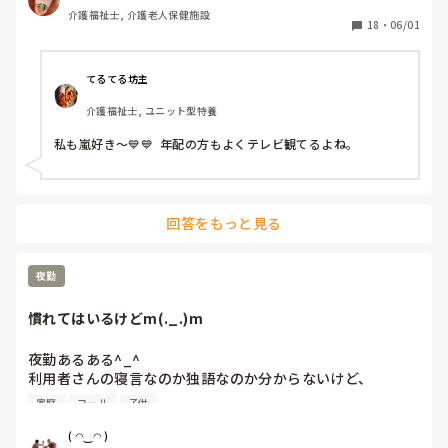
と「可愛いTシャツね☺️」と言われ「そうでしょ？去年のバ
介護福祉士, 介護老人保健施設
レーボールの世界大会で好きなアイドル達が応援してて、グ
18
・
06/01
ッズとして売ってたからかったんです✨」と言うと「ジャニ
ーズ…(きっとWESTの読み方分からなかった)あなたジャニ
ーズが好きなのね😊」と。

てるてる坊主
大好きと伝えると「私もよ、あなた嵐は好き？」と聞かれ、
介護福祉士, ユニット型特養
1番好きと伝えると利用者さんが嵐のメンバー3人の名前を言
っていき「後2人…。どないしよ、あと2人名前がでてけぇへ
私も嵐好き～💙💙  年配の方もよくテレビ観てるよね。
んわ😩」と言うと近くの利用者さんが「櫻井くんと二宮くん
や」と😂😂

そこから、リフト浴で介助を行っていた利用者さんが
「SMAPは今はどんな事してるの？」とあり、事務所にはキ
回答をもっと見る
ムタクしか居ないこと、SMAPは解散してしまった事等伝え
ると残念そうにしてましたが「けど、皆元気なんやろ？なら
言いやん😊」と(笑)

夜勤
そこから利用者さんは「キムタクは工藤静香と結婚したんや
ったけ？子どもは？」と。

慣れてはいるけどm(._.)m
最初の嵐で私のジャニオタスイッチを破壊してきたので、入
浴介助でなければマシンガントークに成程(笑)近くにいた職
夜勤あるある^_^

員がその利用者さんに「この子にその話したら永遠に話すか
利用者さんの寝言なのか独語なのか分からないけど、

らあかんよ(笑)」と言われるほど(笑)

リアルな会話をしている事がある。

年齢や認知症の事を考えても、嵐のメンバー3人とキムタク
家庭
コール
子供
それが複数人いるとカオスm(._.)m

が誰と結婚したのか覚えていた事に驚きながらも嬉しかった
コールの音と被ると聞こえないm(._.)m

な～😂
( ◠‿◠ )