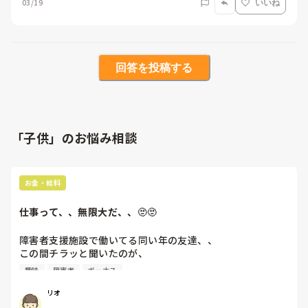
03/19
いいね
回答を投稿する
「子供」のお悩み相談
お金・給料
仕事って、、無限大だ、、🫥🫥
障害者支援施設で働いてる同い年の友達、、

この間チラッと聞いたのが、

趣味
障害者
ボーナス
勤続11年目、平社員 夜勤無し 残業あるが残業代は出ない

手取りは15万くらい   ボーナスは年々減っている

リオ
今は一人暮らし(会社側が用意した所 家賃は1万くらい)
