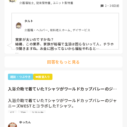
介護福祉士, 従来型特養, ユニット型特養
2
・
16日前
それでも、子供達の笑顔が癒しだと、辞めないらしい

今年末に管理者試験を勧められて尚更、、

タルト
貯金もして趣味のライブにも行って友達と遊んで

介護職・ヘルパー, 有料老人ホーム, デイサービス
ちゃんと人生楽しめてるみたいだから、凄いわ✨️👏

実家が太いのですかね？

会社を辞めるか辞めないかは、個人の自由だし

結構、この業界、家族が裕福で生活は困らないって人、チラホ
他人は何も口出し出来ないけど、、

ラ聞きますね。お金に困ってないから福祉やれると…

よほど職場の人間関係や利用者が良い人なのか、居心地が良い
私だったら即辞めてる🤣🤣🤣
回答をもっと見る
のでしょうか？

あと、どんなにいじめられても、不満があっても、薄給でも…

仕事って価値観と意地ですよね😅
雑談・つぶやき
👑殿堂入り
入浴介助で着ていたTシャツがワールドカップバレーのジャ
ニーズWESTと...
入浴介助で着ていたTシャツがワールドカップバレーのジャ
ニーズWESTとコラボしたTシャツ。

暑いししんどいから、せめて好きなTシャツを着て介助しよ
ST
子供
入浴介助
うと選んだTシャツ。

別のフロアの利用者さん達で私はリフト浴の介助をしている
ゆったん