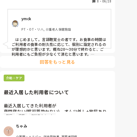
8
・
06/28
人保健施設, グループホーム, 病院
皆さんの施設では下膳の時間を設けていますか？

下膳せずに業務が落ち着いたら再び介助しますか？
ymck
PT・OT・リハ, 介護老人保健施設
　はじめまして。言語聴覚士の者です。お食事の時間は
ご利用者の食事の耐久性に応じて、個別に設定されるの
が理想的かと思います。概ね20〜30分で終わると、ご
利用者にもご負担が少なくて済むと思います。

回答をもっと見る
　嚥下機能が低下している人に限らずですが、お食事も
時間が経つにつれて疲労してくるものです。疲労する
と、嚥下機能は更に低下し誤嚥リスクが増大します。

介助・ケア
　職員側の負担ももちろん考えるべきと思いますが、同
時にご利用者の食べやすさや負担も前提にすると、判断
最近入居した利用者について
しやすいかと思います。
最近入居してきた利用者が

夜間寝ない(眠前薬効かない)、オムツ外し+放尿あり、
放尿
家族
有料老人ホーム
ベッドからの転倒リスク大、指示全く通らない、縦に
も横にも大きい、家族めんどい

ちゃみ
っていう男性なんですけど心穏やかに接することでき
なさすぎて心折れる､､､
介護職・ヘルパー, 従来型特養, 実務者研修