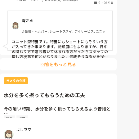
9
・
04/18
雪之丞
介護職・ヘルパー, ショートステイ, デイサービス, ユニッ
ト型特養
ユニット型特養です。特養にもショートにもそういう方
が入ってきた事あります。認知度にもよりますが、日中
の関わり方で落ち着いて休まれる方だったらスタッフの
接し方次第で何とかなりました。何故そうなるかを探る
うちに、便意で落ち着かないとわかり、トイレに長めに
回答をもっと見る
座って頂いた事もあります。オムツの不快感ですぐ外す
方の場合は、出来る限り早め交換で不快感なく休める様
に、尿測でパット交換の時間を探り調整していきまし
きょうの介護
た。それでもわからない、起きる方は最終的に看護師と
薬の量について何度も話し、医師に調整してもらい、よ
うやく休まれる様になりました。

水分を多く摂ってもらうための工夫
すぐには解決出来ないので大変かもしれませんが、細か
なデータを取り傾向を探る。根気のいる事ですが、皆で
協力して少しでも早く改善案が見つかると良いですね。

今の暑い時期、水分を多く摂ってもらえるよう普段と
私もまだ慣れない頃はキツいとしか思っていなかったで
は

すが、皆で協力してデータを取り探る状況に慣れた頃に
特養
ケア
違う工夫等をされている事を教えてください。
は推理ゲームの様な物と思え、気持ち的に少し楽にはな
りました。

よしママ
まぁ、半年かけてもなかなか調整出来なかった方は苦労
しましたけど（笑）
