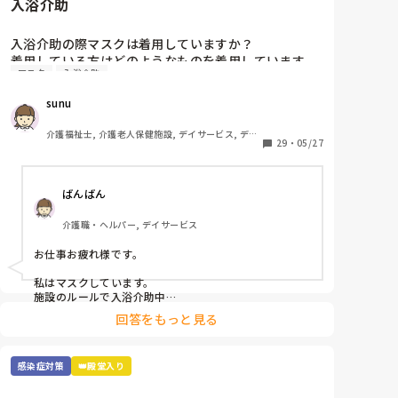
入浴介助
入浴介助の際マスクは着用していますか？

着用している方はどのようなものを着用しています
マスク
入浴介助
か？

sunu
窓のない浴室で換気扇をつけてもサウナ状態でしんど
いです😓アドバイスください！
介護福祉士, 介護老人保健施設, デイサービス, デイ
29
・
05/27
ケア・通所リハ
ばんばん
介護職・ヘルパー, デイサービス
お仕事お疲れ様です。

私はマスクしています。

施設のルールで入浴介助中

息苦しい時は外してもよいと

回答をもっと見る
なっていますが、

なんとなく水飛沫とか飛んでくるのが嫌で

マスクしています。

感染症対策
👑殿堂入り
使い捨てのマスクなので

参考にならないかもですが、、、

その中でも冷感マスクを使用しています。
