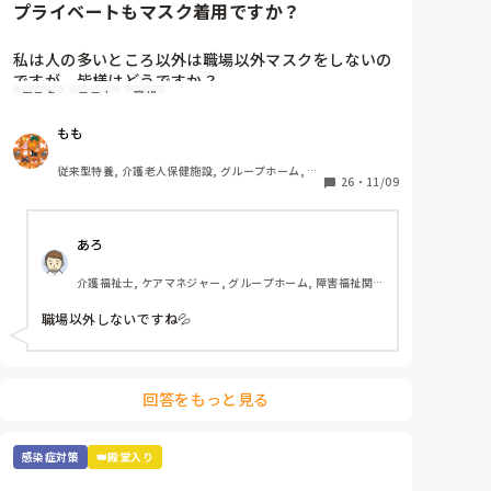
プライベートもマスク着用ですか？
気持ち少し暑さがマシな気がします。
私は人の多いところ以外は職場以外マスクをしないの
ですが、皆様はどうですか？

マスク
コロナ
職場
職場が近いと人の目も気になるところですが、マスク
の息苦しさが苦手で💦コロナにもなったこともないの
もも
で、余計とりたいんですよね、、
従来型特養, 介護老人保健施設, グループホーム, 初
26
・
11/09
任者研修
あろ
介護福祉士, ケアマネジャー, グループホーム, 障害福祉関
連
職場以外しないですね💦
回答をもっと見る
感染症対策
👑殿堂入り