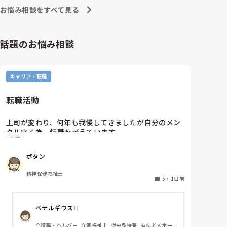
ワクチン接種や治療費の自己負担などきちんと見極めて
お悩み相談をすべて見る
からにしていただきたいですね…💦
話題のお悩み相談
キャリア・転職
転職活動
上司が変わり、何年も我慢してきましたが自分のメン
タル守る為、転職を考えています。

転職
納得できる仕事に出会うまでの間

①今の所で我慢する

ボタン
②系列の他職場に移動する

皆さんならどうしますか？

精神保健福祉士
5
・
1日前
ベテルギウスⅡ
介護職・ヘルパー, 介護福祉士, 従来型特養, 有料老人ホー