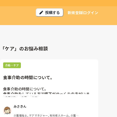
新規登録
ログイン
投稿する
「ケア」のお悩み相談
介助・ケア
食事介助の時間について。
食事介助の時間について。

食事介助をしている方で嚥下がゆっくりの方がいま
食事介助
食事
ケア
す。特に夕飯は口の開きも低下してくるので、朝昼よ
りも時間を要します。

みさきん
業務、人員配置の関係から、30分程度で下膳し食事量
に応じてエンシュアを提供しています。

介護福祉士, ケアマネジャー, 有料老人ホーム, 介護老