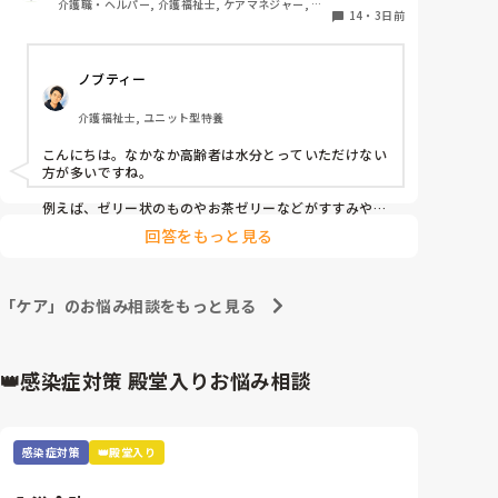
介護職・ヘルパー, 介護福祉士, ケアマネジャー, 従
入居から１年半くらいでようやく夜間落ち着いたん
14
・
3日前
来型特養
で…。それまでは布団汚染はほぼ毎日、シーツより掛け
布団の汚染が困りものでしたね😓

ほぼ毎朝、リネン交換が業務に増えた感じですね😅
ノブティー
介護福祉士, ユニット型特養
こんにちは。なかなか高齢者は水分とっていただけない
方が多いですね。

例えば、ゼリー状のものやお茶ゼリーなどがすすみやす
いと思います。あとは忙しい中難しいかもしれません
回答をもっと見る
が、時間を分けて少しずつ提供するとかもいいかもしれ
ません。
「ケア」のお悩み相談をもっと見る
👑感染症対策 殿堂入りお悩み相談
感染症対策
👑殿堂入り