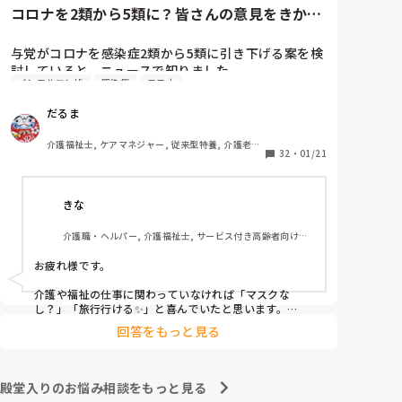
コロナを2類から5類に？皆さんの意見をきかせ
てください。
与党がコロナを感染症2類から5類に引き下げる案を検
討していると、ニュースで知りました。

インフルエンザ
感染症
コロナ
季節性インフルエンザと同じ扱いになるということで
すが、コロナはインフルエンザと違って、感染力が桁
だるま
違いですし、季節を問わず流行しますし、罹患しても
治療薬がないので、今よりも感染対策が緩和されるか
介護福祉士, ケアマネジャー, 従来型特養, 介護老人
もしれないことに不安しかありません。

32
・
01/21
保健施設, ユニット型特養
皆さんは、どうお考えでしょうか？
きな
介護職・ヘルパー, 介護福祉士, サービス付き高齢者向け住
宅, デイサービス, 病院, 訪問介護, 小規模多機能型居宅介護
お疲れ様です。

介護や福祉の仕事に関わっていなければ「マスクな
し？」「旅行行ける✨」と喜んでいたと思います。

回答をもっと見る
しかし、介護職でクラスターや命を落とされる方を目の
当たりにし、感染者が増え人手不足になる現場にいる
と、早まった判断だと感じます。

殿堂入りのお悩み相談をもっと見る
インフルエンザと同等？
