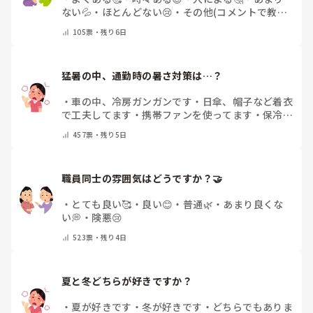
ない💦
・
ほとんどない😢
・
その他(コメントで教え
てください)
105
票・
残り6日
猛暑の中、通勤時の暑さ対策は…？
・
車の中、冷房ガンガンです
・
日傘、帽子など着衣
で工夫してます
・
携帯ファンを使ってます
・
保冷剤
を持ち運んでいます
・
特に暑さ対策はしていませ
457
票・
残り5日
ん
・
その他（コメントで教えて下さい）
職員同士の雰囲気はどうですか？🤝
・
とても良い🥰
・
良い😊
・
普通🌿
・
あまり良くな
い💭
・
険悪😢
523
票・
残り4日
夏と冬どちらが好きですか？
・
夏が好きです
・
冬が好きです
・
どちらでもありま