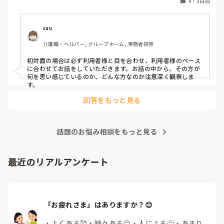
4
・
3日前
suu
介護職・ヘルパー, グループホーム, 実務者研修
初対面の場合は必ず利用者様と目を合わせ、利用者様のペース
に合わせてお話をしていただきます。お話の中から、その方が
何を思い感じているのか、どんな方なのか注意深く観察しま
す。
回答をもっと見る
話題のお悩み相談をもっと見る
最近のリアルアンケート
「お疲れさま」はありますか？😊
・
よくある🥰
・
時々ある😊
・
人による🤔
・
あまり