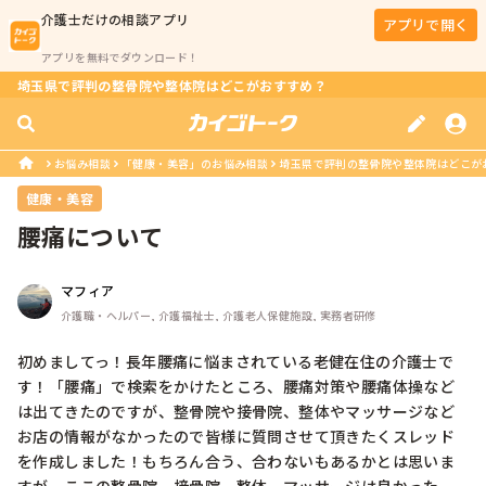
介護士
だけの相談アプリ
アプリで開く
アプリを無料でダウンロード！
埼玉県で評判の整骨院や整体院はどこがおすすめ？
お悩み相談
「健康・美容」のお悩み相談
埼玉県で評判の整骨院や整体院はどこが
健康・美容
腰痛について
マフィア
介護職・ヘルパー, 介護福祉士, 介護老人保健施設, 実務者研修
初めましてっ！長年腰痛に悩まされている老健在住の介護士で
す！「腰痛」で検索をかけたところ、腰痛対策や腰痛体操など
は出てきたのですが、整骨院や接骨院、整体やマッサージなど
お店の情報がなかったので皆様に質問させて頂きたくスレッド
を作成しました！もちろん合う、合わないもあるかとは思いま