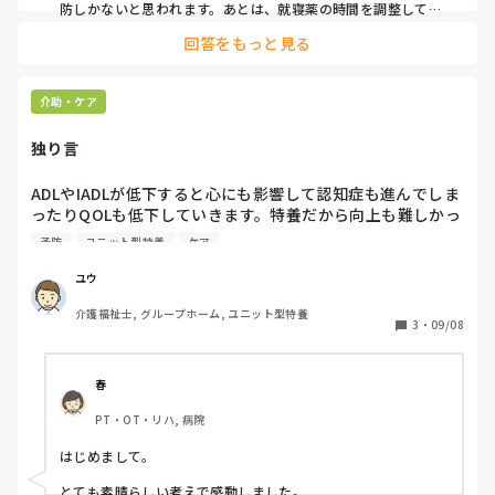
防しかないと思われます。あとは、就寝薬の時間を調整して寝
てもらうのは難しいですか？
回答をもっと見る
介助・ケア
独り言
ADLやIADLが低下すると心にも影響して認知症も進んでしま
ったりQOLも低下していきます。特養だから向上も難しかっ
たりしますし出来るだけ維持していける様にケアをしていき
予防
ユニット型特養
ケア
たい。
ユウ
介護福祉士, グループホーム, ユニット型特養
3
・
09/08
春
PT・OT・リハ, 病院
はじめまして。

とても素晴らしい考えで感動しました。
