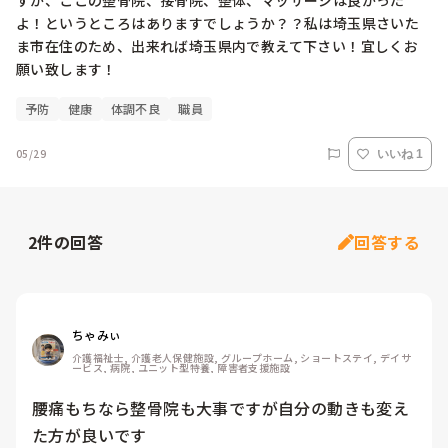
すが、ここの整骨院、接骨院、整体、マッサージは良かった
よ！というところはありますでしょうか？？私は埼玉県さいた
ま市在住のため、出来れば埼玉県内で教えて下さい！宜しくお
願い致します！
予防
健康
体調不良
職員
05/29
いいね 1
2
件の回答
回答する
ちゃみぃ
介護福祉士, 介護老人保健施設, グループホーム, ショートステイ, デイサ
ービス, 病院, ユニット型特養, 障害者支援施設
腰痛もちなら整骨院も大事ですが自分の動きも変え
た方が良いです
