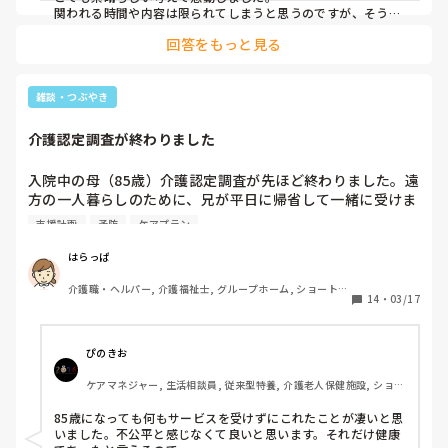
関われる時間や内容は限られてしまうと思うのですが、そう考
えてくださっているスタッフさんが、いると思うと病院からの
回答をもっと見る
お送りする時も、家族がお世話になるときも安心です。
雑談・つぶやき
介護認定調査が終わりました
入院中の母（85歳）介護認定調査が先ほど終わりました。遠
方の一人暮らしのために、兄が平日に帰省して一緒に受けま
した。

支援計画
予防
ケアプラン
肺炎や30年前の病気が再び出たための2ヶ月の入院ですが来
週には退院予定です。

はらっぱ
認知症状なし、自立しているのもあり、おそらく非該当にな
介護職・ヘルパー, 介護福祉士, グループホーム, ショートス
る可能性は高いですが、具合悪くても元気を装い発見が遅れ
14
・
03/17
テイ, 訪問介護, 実務者研修, ユニット型特養, 障害者支援施
かなり悪化し、緊急搬送された経緯から、要支援が出る可能
設, 小規模多機能型居宅介護
性もあるとのこと。

非該当でも、遠距離で一人暮らし，何か利用できるサービス
ぴのきお
はないかと，地元の包括支援センター担当者と話し合う予定
ケアマネジャー, 生活相談員, 従来型特養, 介護老人保健施設, ショー
とのこと。

トステイ, デイケア・通所リハ, 居宅ケアマネ
85歳で一生懸命働いてきて、認知症状なく自立していて立派
85歳になっても何もサービスを受けずにこれたことが凄いと思
なんですが、介護サービスはありがたく受けることが今のと
いました。不公平と感じなくて良いと思います。それだけ健康
ころないとしても、85歳にもなって何もサービスが受けられ