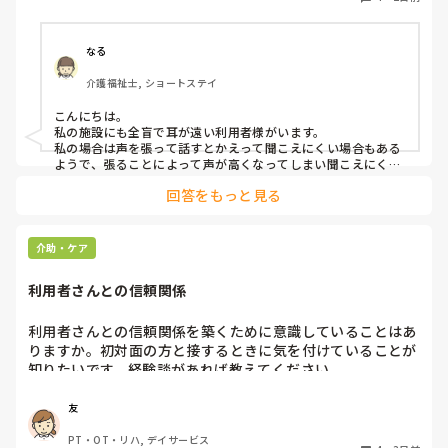
らっているのですが、毎日のことなのでかなり喉に負担がか
かり、痛めてしまうことがあります。

なる
みなさんの職場で、このような方と関わる際に工夫している
介護福祉士, ショートステイ
ことや、喉に負担をかけずに意思疎通ができる良い方法など
があればぜひ教えていただきたいです。

こんにちは。

私の施設にも全盲で耳が遠い利用者様がいます。

よろしくお願いします。
私の場合は声を張って話すとかえって聞こえにくい場合もある
ようで、張ることによって声が高くなってしまい聞こえにくい
のだと思います。その為少しトーンを落とし話しかけるように
回答をもっと見る
しています。

なかなか対応が難しいですよね💦
介助・ケア
利用者さんとの信頼関係
利用者さんとの信頼関係を築くために意識していることはあ
りますか。初対面の方と接するときに気を付けていることが
知りたいです。経験談があれば教えてください。
友
PT・OT・リハ, デイサービス