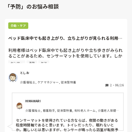
「予防」のお悩み相談
介助・ケア
ベッド臥床中でも起き上がり、立ち上がりが見られる利用者
へのセンサーマッ...
利用者様はベッド臥床中でも起き上がりや立ち歩きがみられ
ることがあるため、センサーマットを使用しています。しか
し、夜間や職員が他の対応をしている際は、すぐに対応でき
センサー
予防
ケア
ない場合もあります。センサーマットを使用している利用者
様への効果的な見守り方法や、転倒予防のために工夫されて
としお
いることがあれば教えていただきたいです。
介護福祉士, ケアマネジャー, 従来型特養
2
・
06/26
HIMAWARI
介護福祉士, 看護助手, 従来型特養, 有料老人ホーム, 介護老人保健施
設, サービス付き高齢者向け住宅, ショートステイ, デイサービス, 病
院, 初任者研修, 実務者研修, ユニット型特養, 小規模多機能型居宅介
センサーマットを使用されている方ならば、夜間の動きがある
護
程度時間軸であると思います。トイレだったり、眠れないと
か。難しいとは思いますが、センサーが鳴ったら訪室が転倒予