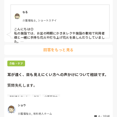
なる
介護福祉士, ショートステイ
こんにちは😊

私の施設では、お盆の時期にかき氷レクや施設の敷地で利用者
様と一緒に手持ち花火や打ち上げ花火を楽しんだりしていまし
た。

みさきんさんの住職さんを呼んでご焼香できる機会があるのは
回答をもっと見る
利用者様にとっても良い経験にもなりますね！
介助・ケア
耳が遠く、目も見えにくい方への声かけについて相談です。
質問失礼します。

耳が遠く、目もあまり見えていない利用者様への声かけにつ
有料老人ホーム
ケア
介護福祉士
いて質問です。

現在、私は「大きな声で、ゆっくり耳元でお話しする」とい
ショウ
う方法で対応しています。

介護福祉士, 有料老人ホーム
聞き取れると安心していただける方なので何とか理解しても
4
・
2日前