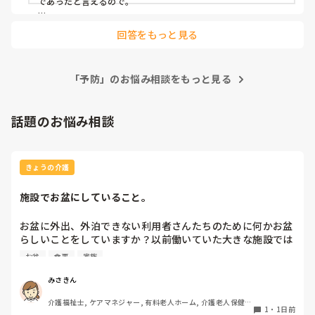
であったと言えるので。

ないことに、何か不公平さを感じてます。

非該当=事業対象者となりますので、訪問介護や通所介護の利
日頃の仕事で介護や福祉の現場にいますが、損得で考えるも
回答をもっと見る
用は可能です。一人暮らしされてると言うことですので、訪問
のではないのですが。。母の退院後の生活を地域と私たち遠
介護で買い物、自分でできないところの掃除などサービスを使
方の兄弟で支えたいです。
っても良いのではないかなと思いました。サービスを使うこと
によって安否確認と体調の確認、その他ご本人様が相談できる
「予防」のお悩み相談をもっと見る
環境づくりになるかと思います。試験ですが、入院中の認定調
査ということですので、どのような状態で入院したか分かりま
せんが、案外介護が付くかもしれません。2ヶ月の入院、大変
でしたね。
話題のお悩み相談
きょうの介護
施設でお盆にしていること。
お盆に外出、外泊できない利用者さんたちのために何かお盆
らしいことをしていますか？以前働いていた大きな施設では
実際に住職さんを呼びご焼香できるようにそれ用のスペース
お盆
食事
家族
を毎年設けていました。それ以外は、食事内容が変わる、家
族が面会に来る…などでした。お盆まであと少しです。何か
みさきん
していることがあればぜひシェアよろしくお願いします。
介護福祉士, ケアマネジャー, 有料老人ホーム, 介護老人保健施
1
・
1日前
設, グループホーム, 病院