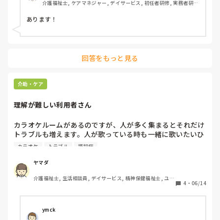
介護福祉士, ケアマネジャー, デイサービス, 初任者研修, 実務者研
修, ユニット型特養
あります！
回答をもっと見る
介助・ケア
理解が難しい利用者さん
カラオケルームがあるのですが、人が多く集まるとそれだけ
トラブルも増えます。人が歌っている時も一緒に歌いたいひ
とと、聞いていたい人です。自分が歌っている時は歌って欲
カラオケ
トラブル
認知症
しくない人もいます。順番やタイミングをずらしてはいます
が全部を叶えることは難しいです。中には全部だいたい大声
ヤマダ
で歌う方もいて、他の方に聞いていた方がいいですよと言わ
介護福祉士, 生活相談員, デイサービス, 精神保健福祉士, ユニ
れ、怒っていました。認知が酷く、理解が難しい上怒りっぽ
4
・
06/14
ット型特養, 障害者支援施設, 社会福祉士
い方なので困っています。
ymck