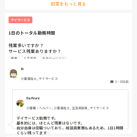
わせる事に、振り切ってしまえば？、と思います。

回答をもっと見る
す。

本当に大人っぽいは、｢何もやらない｣だろうと思います。大学
サービス付き高齢者向け住宅だと聞く機会が多いかもしれませ
生にひな祭り、端午の節句やろうぜ！！って、ならないよね？
んね。

デイサービス
やるとしたら、子供、高齢者施設位じゃない？？

施設で働いていると管理者になるので自分の施設では馴染みの
薄い役職ではありますが、勉強する時に覚えたのでそこまで詳
はしゃいでる時点で、子供っぽいって、思いません？

1日のトータル勤務時間
しく説明出来ず、すみません。お役に立てたら幸いです。
子供っぽいは、こだわらなくて良いかも、楽しいが優先事項だ
残業多いですか？

と思います。

サービス残業ありますか？

大人っぽいにこだわり持ち過ぎて、楽しく無いならやらなくて
残業
人手不足
モチベーション
良いかも！！位に思います。

仕事前後のサービス残業含めると

1日に何時間くらい働いていますか？

お
そこに、こだわり持てば、迷走するでしょうね。　大人っぽい
にこだわるのは、第3者であって、当事者は、そこにこだわり
介護福祉士, デイサービス
持ってる人、何人いてるのかな？私も、同じ悩み持ってました
2
・
8日前
が、最終結果は、多少子供っぽくても。楽しかったら良いじゃ
ん。が、私の行き着いた結果です。

Harfevre
それ見て言うのは、客観的に見てる、第3者か、主宰する側の
意見や印象の問題であって、当事者はそこにこだわる？？
介護職・ヘルパー, 介護福祉士, 生活相談員, デイサービス
デイサービス勤務です。

基本的には、ほとんど残業はないです。

自分自身は役職ついており、相談員業務もあるため、1日1時間
くらい残ってます…