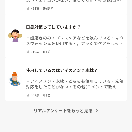
ントで教えてください)
481
票・
8時間前
口臭対策ってしていますか？
・
歯磨きのみ
・
ブレスケアなどを飲んでいる
・
マウ
スウォッシュを使用する
・
舌ブラシでケアをしっか
りする
・
フリスクをかじる
・
自分の口臭は気にして
519
票・
1日前
いない
・
その他（コメントで教えてください）
使用しているのはアイスノン？氷枕？
・
アイスノン
・
氷枕
・
どちらも使用している
・
発熱
対応をしたことがない
・
その他(コメントで教えて
ください)
562
票・
2日前
リアルアンケートをもっと見る