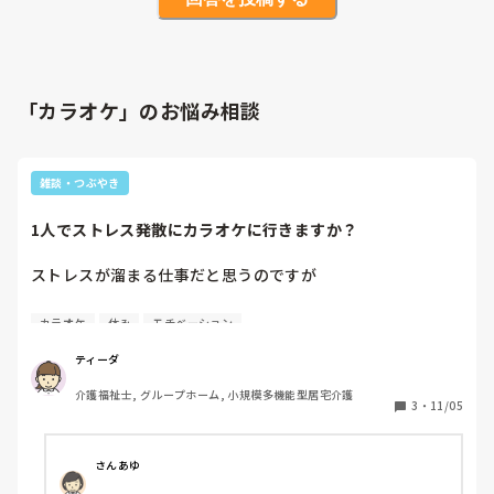
「カラオケ」のお悩み相談
雑談・つぶやき
1人でストレス発散にカラオケに行きますか？
ストレスが溜まる仕事だと思うのですが

私は未体験で興味はあるのですが

カラオケ
休み
モチベーション
1人カラオケに行って

思いっきりストレス発散した事はありますか？
ティーダ
介護福祉士, グループホーム, 小規模多機能型居宅介護
3
・
11/05
さんあゆ