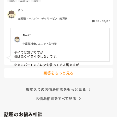
応募内容は1日4時間～週3勤務でした。

初めて介護につき、仕事は楽しいと思ったのですが、自信な
契約
無資格
遅番
前職も介護ではないのですがお年寄りと関わる仕事をしてい
いのに次から次へと仕事を任されメンタル的にやられそうで
たのでレクが中心になる午後から勤務が向いているかな？と
す。

ゆう
所長さんに言われ午後からの勤務に決まりました。

う

介護職・ヘルパー, デイサービス, 無資格
ですが、いざ働き始めたら私のような少ない時間での勤務さ
99
・
02/07
れてる方はおらず、私以外は早番遅番の方たちでした。

私は午後からなので入浴介助やお昼ご飯が終り口腔も済ませ
た頃に出勤します。

あーど
1日働いてる方に聞きたいです。

介護福祉士, ユニット型特養
ハッキリ言ってそんな時間に来る私にみなさんはイライラし
ますか？

デイでは無いですが

最初の契約で時間は決まってしまったのでしばらくはこの時
僕は全くイライラしないです。

間でやりますが…
たまにパートの方に文句言ってる人居ますが

じゃあフルタイムやめたら？としか僕は思わないので笑

回答をもっと見る
パートさんは短時間ながらその時間は正直正社より働いてくれ
るので非常に助かってます
殿堂入りのお悩み相談をもっと見る
お悩み相談をすべて見る
話題のお悩み相談