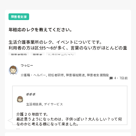
障害者支援
年相応のレクを教えてください。
生活介護事業所のレク、イベントについてです。

利用者の方は区分5〜6が多く、言葉のない方がほとんどの重
度〜最重度の方々です。

障害者施設
障害者
レクリエーション
レクやイベントを企画する際、どうしても子どもっぽいイベ
ントになりがちです。

つっじー
みなさん30代なので、年相応で、なおかつ本人たちが楽しめ
介護職・ヘルパー, 初任者研修, 障害福祉関連, 障害者支援施設
る企画のアイデアはないでしょうか？
4
・
7日前
ポポポ
生活相談員, デイサービス
介護２０年目です。

最近思うようになったのは、子供っぽい？大人らしい？って何
なのかと考える様になって来ました。

自分に置き換えて考えてみましょう。
