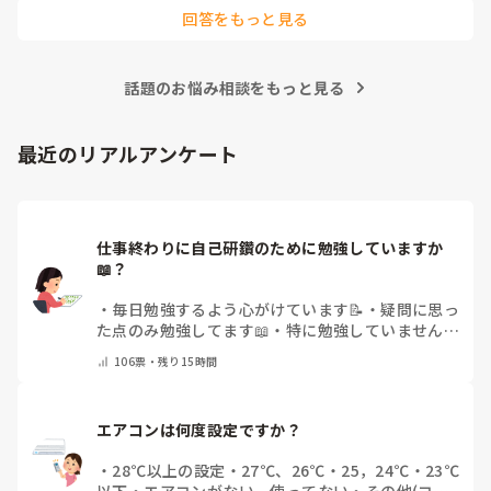
回答をもっと見る
話題のお悩み相談をもっと見る
最近のリアルアンケート
仕事終わりに自己研鑽のために勉強していますか
📖？
・
毎日勉強するよう心がけています📝
・
疑問に思っ
た点のみ勉強してます📖
・
特に勉強していません
・
その他（コメントで教えてください）
106
票・
残り15時間
エアコンは何度設定ですか？
・
28℃以上の設定
・
27℃、26℃
・
25，24℃
・
23℃
以下
・
エアコンがない、使ってない
・
その他(コメ