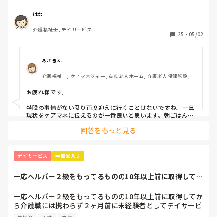
かかるので、再度迎えに行ってます。ひどい時は月に4～5回
あります。一人暮らしで、隣に家族様が住んでいますが、な
はな
かなか協力をしていただけません。

介護福祉士, デイサービス
デイサービス勤務の方、再度迎えに行ったりすることはあり
25
・
05/02
ますか？

このような場合、どう対処したらいいでしょうか。アドバイ
スがあれば、教えていただきたいです。
みさきん
介護福祉士, ケアマネジャー, 有料老人ホーム, 介護老人保健施設, グ
ループホーム, 病院
お疲れ様です。

特段の事情がない限り再度迎えに行くことはないですね。一旦
現状をケアマネに伝えるのが一番良いと思います。朝ごはんや
着替えだと時間かかりますよね。
回答をもっと見る
デイサービス
👑殿堂入り
一応ヘルパー２級をもってるものの10年以上前に取得してか
ら介護職には携...
一応ヘルパー２級をもってるものの10年以上前に取得してか
ら介護職には携わらず２ヶ月前に未経験者としてデイサービ
スで勤めてます。
