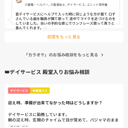
介護職・ヘルパー, 介護福祉士, デイサービス, ユニット型特養
昔デイサービスにヘルプで入った時に同じような方が居て 口ず
さんでいる曲を職員が隣で歌って 途中でマイクを近づけるのを
していました。合いの手的な感じでワンフレーズ歌って貰うと 
喜んでくれます。

マイクを持つのが嫌な方は 職員が指揮者役をしてみんなで大合
回答をもっと見る
唱もしていましたよ。
「カラオケ」のお悩み相談をもっと見る
👑デイサービス 殿堂入りお悩み相談
デイサービス
👑殿堂入り
迎え時、準備が出来てなかった時はどうしますか？
デイサービスに勤務しています。

朝の迎え時、玄関のチャイムで目が覚めて、パジャマのまま
で出てくる利用者様がいます。朝ごはんや、着替えに時間が
デイサービス