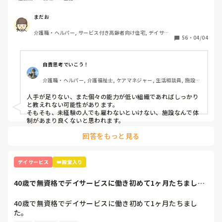
機械浴
面談
自信
未経験者なので時給も最低賃金です。

面談の時は『徐々に覚えてくれれば良いって言われ１年後く
まだお
らいに入浴介助をしてもらいます』って言われましたが、現
介護職・ヘルパー, サービス付き高齢者向け住宅, デイサー
実は人がいないとゆぅ～事で１ヶ月前から入浴介助をしてま
56
・
04/04
ビス, 初任者研修
す。

一度付きっきりで指導を受けた後は２週空いてから、時々手
伝って貰いながらの入浴介助を２回やって４回目からは1人
自責思考でいこう！
でやってます。

介護職・ヘルパー, 介護福祉士, ケアマネジャー, 生活相談員, 施設
でも初めて介助する方もいるので、その方の特徴とかを聞い
長・管理職, 介護老人保健施設, デイケア・通所リハ
てメモり、それを見て２回大浴介助をしました。

人手が足りない、また個々の能力が低い組織であればしっかり
誘導、着脱全て1人です。

と教えれない可能性があります。

８人くらいを２時間弱でこなします。

そもそも、未経験の人でも雇わないといけない、施設なんで体
それだけでも大変なのに、再来週からは個浴か機械浴を頼ま
制があまり良くないと思われます。
れました。

回答をもっと見る
しかし個浴も機械浴も見たこともないし、教えて貰ってもな
いけど『トイレ介助ができれば大丈夫』と言われ、口で説明
だけ受け、1人でやらなければいけない感じです。

デイサービス
👑殿堂入り
全介の人の移乗もまだ1人でできないのに、そんな方の入浴
介助なんてできません。

40歳で無資格でデイサービスに働き初めて1ヶ月たちまし
出来ないと訴えましたが、移乗の時だけ助けを呼べばいい
た。応募内容は1...
と…

40歳で無資格でデイサービスに働き初めて1ヶ月たちまし
未経験で入って、もっと指導をしてもらえると思ってました
た。

が、どこでもそんなものですか？
