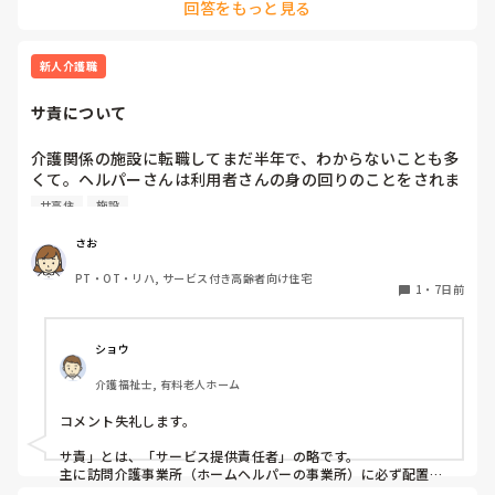
回答をもっと見る
例えば運動会、大人になってやります？

敬老会、おばあちゃん？　又は、両親にするとしたら、孫つれ
新人介護職
て実家に行って、ご飯、プレゼント？外食と言う所ですかね？

サ責について
クリスマスもにたような、感じ？

そもそも、大人になって、イベントってやるのかな？端午の節
介護関係の施設に転職してまだ半年で、わからないことも多
句、お雛様、やる？　やったとして、食事、プレゼント位なも
くて。ヘルパーさんは利用者さんの身の回りのことをされま
のでしょ？

すが、その中にサ責という方がいらっしゃいます。サ責とは
サ高住
施設
何の略なのでしょうか？そひてどんな仕事をするのでしょう
って、考えたら、施設での○○イベントは、実際子供がやる事
かもしれないですよね？逆に孫や、子供にやってあげる側！！
か？
さお
なのが、大人ですよね？

PT・OT・リハ, サービス付き高齢者向け住宅
1
・
7日前
じゃあ！！逆に、最近の大人って何してる？ゲーム？漫画？プ
ラモデル、ハロウィンの仮想？ファミレス？でご飯、等々！！
遊ぶ大人めっちゃ多いよね？

ショウ
90代なら、大人がやる事ではない！！と言う概念かな？大人の
食べに行くのは、カウンターの寿司屋？フレンチ？

介護福祉士, 有料老人ホーム
そんなの考えたら、大人っぽいイベントって？本当に何？

コメント失礼します。

　ご飯食べる、プレゼントあげたり、もらったり。

後は、良くて旅行？位なものでしょ？

サ責」とは、「サービス提供責任者」の略です。

主に訪問介護事業所（ホームヘルパーの事業所）に必ず配置さ
なら、多少子供っぽいのかも知れないけど、楽しい！！って思
れている現場の責任者・リーダーのような立場の方を指しま