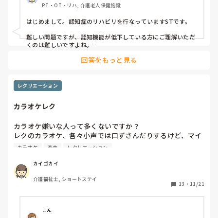
PT・OT・リハ, 介護老人保健施設
はじめまして。認知症のリハビリを行なっていますSTです。

難しい問題ですが、認知機能が低下している方にご理解いただ
くのは難しいですよね。

基本的にはニーズにより合唱OKとNGで分かれるなど、介護者
回答をもっと見る
側の配慮と工夫が必須かと思います。もしくは、すべて合唱Ｏ
Ｋにする、日により変えるなど…。ご検討ください。
レクリエーション
カラオケレク
カラオケ嫌いな人って多くないですか？

レクのカラオケ、各々小声では口ずさんだりするけど、マイ
ク持たされるのが嫌で部屋に帰ってしまう人も多いです。

カラオケ
楽曲
レクリエーション
リクエストを聞いても、好きな曲はあるけど歌いたくないと
言われます。

カイゴカイ
結局、始終職員が歌って終わるというのが続いています。
介護福祉士, ショートステイ
13
・
11/21
こん