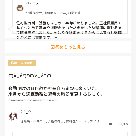
合わない気がしてます。

ハチミツ
介護福祉士, 有料老人ホーム, 訪問介護
夜勤専従もありますが、なかなか踏み込めず応募できていま
せん。

住宅型有料に勤務しはじめて半年がたちました。正社員雇用で
長くつとめて賞与や退職金をいただきたいため環境に慣れるま
決まるまで、カイテクで、働きますが、早く決めないとと焦
で随分辛抱しました。やはり介護職をするからには賞与と退職
ってます。

金が私には重要です。

正社員として長く勤めるほうが私の理想です。
4月からバンバン面接いくしかなさそうですが、パートから
回答をもっと見る
応募して正社員目指すのか?夜勤専従なのか?

どちらがいいのでしょうか?

職場・人間関係
ᕦ(ò_óˇ)ᕤᕦ(ò_óˇ)ᕤ
夜勤明けの日何故か社長自ら施設に来ていた。

来月から深夜勤務と遅番の時間変更するらしく、

一応説明の為に来たらしいᕦ(ò_óˇ)ᕤ

帰宅願望
仕事紹介
遅番
一切目も合わさず早口でペーパーを読み上げる。

ここで登場する謎めいた社労士ᕦ(ò_óˇ)ᕤ

( ◠‿◠ )
労務管理をしているのかどうか誰も分からない⁇

介護職・ヘルパー, 介護福祉士, 有料老人ホーム, デイサービ
会ったこと無いし何処に居るのかも不明m(._.)m

1
・
06/16
ス
謎めいた社労士の指導⁈によると勤務の時間帯によって求人
が左右されるらしいᕦ(ò_óˇ)ᕤ
