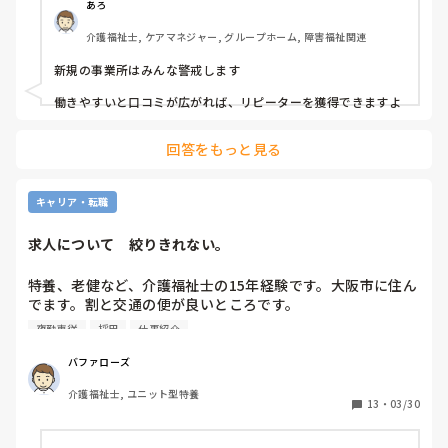
あろ
介護福祉士, ケアマネジャー, グループホーム, 障害福祉関連
新規の事業所はみんな警戒します

働きやすいと口コミが広がれば、リピーターを獲得できますよ
回答をもっと見る
キャリア・転職
求人について　絞りきれない。
特養、老健など、介護福祉士の15年経験です。大阪市に住ん
でます。割と交通の便が良いところです。

夜勤専従
採用
仕事紹介
ハローワークから、正社員で応募した社会福祉法人、不採用
でした。ジョブメドレーで、住宅型有料のスカウトメール
バファローズ
が、よくきますが、あまり気がのりません。

介護福祉士, ユニット型特養
今月で、住宅型有料、職場環境合わなくて半年でやめます。

13
・
03/30
ややこしくて、業務が慣れなくて合いません。

求人サイト見ても、賞与2ヶ月やなかったり正社員は、割に