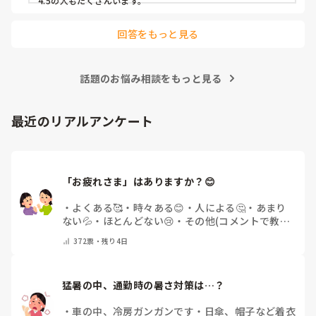
4.5の人もたくさんいます。
回答をもっと見る
話題のお悩み相談をもっと見る
最近のリアルアンケート
「お疲れさま」はありますか？😊
・
よくある🥰
・
時々ある😊
・
人による🤔
・
あまり
ない💦
・
ほとんどない😢
・
その他(コメントで教え
てください)
372
票・
残り4日
猛暑の中、通勤時の暑さ対策は…？
・
車の中、冷房ガンガンです
・
日傘、帽子など着衣