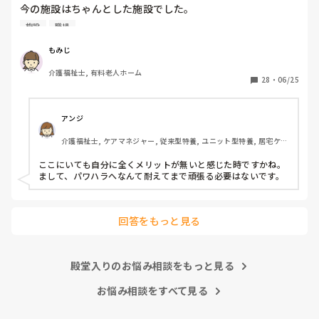
今の施設はちゃんとした施設でした。

施設
職場
前職は施設長にパワハラを受けて

いつもご機嫌を伺うみたいなとこが

もみじ
あり、機嫌が悪いと理不尽に叱られる

介護福祉士, 有料老人ホーム
みたいなとこがあり凹んだりしてました。

28
・
06/25
6月入社して最初は違い過ぎる事ばかりで

戸惑い、仕事を覚えるのが大変でしたが、

アンジ
介護の仕事だけに集中出来る今の職場は

介護福祉士, ケアマネジャー, 従来型特養, ユニット型特養, 居宅ケア
有難いなと感謝しています。

マネ
ここにいても自分に全くメリットが無いと感じた時ですかね。

皆さんの転職する決め手は何ですか？

まして、パワハラへなんて耐えてまで頑張る必要はないです。
あとこの場を借りてお礼を言わせて下さい。

以前アドバイス頂いた方本当にありがとう

回答をもっと見る
ございました。

殿堂入りのお悩み相談をもっと見る
お悩み相談をすべて見る