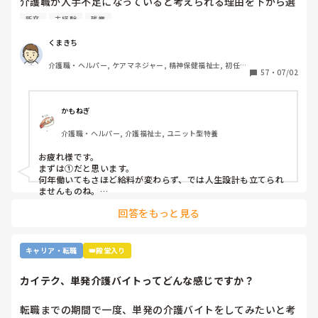
介護職が人手不足になっていると考えられる理由を下から選
んで下さい

新卒
未経験
残業
①給与が低いから。

②利用者に叩かれるなど危険があるから。

くまきち
③他業種に転職できるスキルがつかなさそうだから。

介護職・ヘルパー, ケアマネジャー, 精神保健福祉士, 初任者
④職場の立地が悪いところが多いから。

57
・
07/02
研修, 実務者研修, 障害福祉関連, 障害者支援施設, 社会福祉
⑤報酬が国次第だから。

士
⑥施設を作りすぎているから。

⑦時間外労働が多いから。

かもねぎ
⑧介護の業界人が綺麗事しか言わないから。

介護職・ヘルパー, 介護福祉士, ユニット型特養
⑨人がいないのに新卒を優遇するから。

⑩未経験可の求人しかないから。

お疲れ様です。

11マネジメント層がまともでないから。

まずは①だと思います。

12その他

何年働いてもさほど給料が変わらず、では人生設計も立てられ
ませんものね。

特に若い方の選択肢からは、まず外れてしまう…
回答をもっと見る
キャリア・転職
👑殿堂入り
カイテク、単発介護バイトってどんな感じですか？
転職までの期間で一度、単発の介護バイトをしてみたいと考