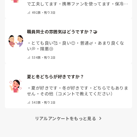
で工夫してます
・
携帯ファンを使ってます
・
保冷剤
を持ち運んでいます
・
特に暑さ対策はしていませ
492
票・
残り3日
ん
・
その他（コメントで教えて下さい）
職員同士の雰囲気はどうですか？🤝
・
とても良い🥰
・
良い😊
・
普通🌿
・
あまり良くな
い💭
・
険悪😢
534
票・
残り2日
夏と冬どちらが好きですか？
・
夏が好きです
・
冬が好きです
・
どちらでもありま
せん
・
その他（コメントで教えてください）
543
票・
残り1日
リアルアンケートをもっと見る