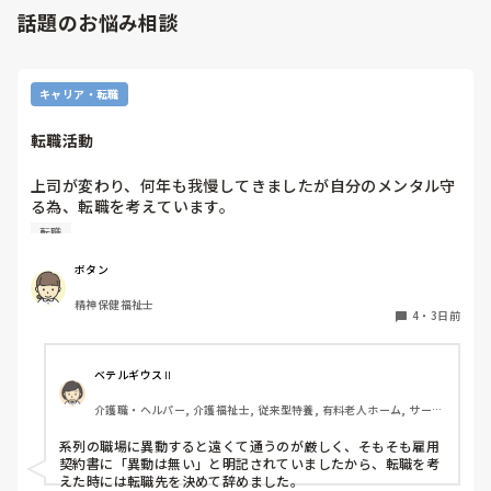
話題のお悩み相談
キャリア・転職
転職活動
上司が変わり、何年も我慢してきましたが自分のメンタル守
る為、転職を考えています。

納得できる仕事に出会うまでの間

転職
①今の所で我慢する

②系列の他職場に移動する

ボタン
皆さんならどうしますか？

精神保健福祉士
4
・
3日前
ベテルギウスⅡ
介護職・ヘルパー, 介護福祉士, 従来型特養, 有料老人ホーム, サービ
ス付き高齢者向け住宅, デイサービス, 初任者研修, 実務者研修, ユニ
ット型特養
系列の職場に異動すると遠くて通うのが厳しく、そもそも雇用
契約書に「異動は無い」と明記されていましたから、転職を考
えた時には転職先を決めて辞めました。
