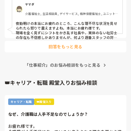
お花畑管理者に労務管理指導してないから毎回毎回とんでも
ヤマダ
なく過酷なシフトを作り、スタッフは皆んな疲弊してやさぐ
介護福祉士, 生活相談員, デイサービス, 精神保健福祉士, ユニット型
れて無関心になる。利用者を平気で放置する事態になるんで
特養, 障害者支援施設, 社会福祉士
すけど、一度きちんと指導して下さいと

​夜勤明けの本当にお疲れのところ、こんな理不尽な状況を見せ
社長には直談判したけど無視されましたᕦ(ò_óˇ)ᕤ

られたら怒りで震えますよね。本当にお疲れ様です。

都合悪かったのか？それともご自身も労務管理の知識不足な
​現場を全く見ずにシフトをかき乱す社長や、実体のない社労士
のを知られたく無いのか？

の存在も不信感しかありませんが、何より遅番スタッフの対応
が酷すぎますね。玄関戸を破損するほどの事態になっているの
外泊から帰ってきたショートステイ利用中の認知症の利用者
回答をもっと見る
に、記録に残さないのは信じられません。

さんが帰宅直後から不穏だったらしいけど、

​投稿者さんが「対応するのが仕事だろ」と仰る通り、あまりに
仕事しない遅番は基本的に認知症の利用者さん対応が苦手な
プロ意識に欠けています。これでは真面目に頑張っている人ば
のか嫌なのか分かりかねますが、恐らくいつも通り

かりがすり減ってしまいますよね。
部屋に帰ってくれと連呼してスイッチを入れたのだろうと
「仕事紹介」のお悩み相談をもっと見る
m(._.)m

玄関戸が破損して鍵も壊れていたᕦ(ò_óˇ)ᕤ

👑キャリア・転職 殿堂入りお悩み相談
帰宅願望だけな訳ないだろうに、特に外泊帰りなら余計に興
奮するってm(._.)m

色々あって娘さんが迎えに来て自宅に帰る羽目にm(._.)m

その時にの記録一切なしᕦ(ò_óˇ)ᕤ

キャリア・転職
👑殿堂入り
仕事になりませんだってᕦ(ò_óˇ)ᕤ

対応するのが仕事だろᕦ(ò_óˇ)ᕤ

なぜ、介護職は人手不足なのでしょうか？
お疲れ様です。
