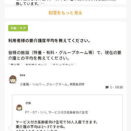
換しています。

ただ、施設柄お元気な方も多く、ある程度自立されている方に
回答をもっと見る
関してはご本人のペースにお任せしています。

また、中には経済的な理由で頻繁な購入が難しい方もいらっし
ゃるため、状態を見つつ交換間隔を少し長めにするなど、個別
介助・ケア
の事情に合わせて柔軟に対応しています。

利用者様の要介護度平均を教えてください。
他の施設での対応も気になりますね。参考になれば幸いです。
皆様の施設（特養・有料・グループホーム等）で、現在の要
介護との平均を教えてください。

要介護
有料老人ホーム
グループホーム
できましたら、規模を添えて頂ければありがたいです。
suu
介護職・ヘルパー, グループホーム, 実務者研修
2
・
3日前
さお
PT・OT・リハ, サービス付き高齢者向け住宅
サービス付き高齢者向け住宅で50人入居できます。

要介護の平均は2〜3ですかね。
