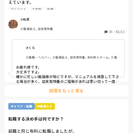
えています。

ですが単発バイトを求めてるってことはそれなりに忙しい施
アルバイト
未経験
転職
設…経験ない足手まといはダメか…？など考えてしまい、な
かなか踏み出せずにいます。

小松菜
介護福祉士, 従来型特養
もし経験ある方いらっしゃいましたら、どんな感じだったか
15
・
02/11
教えてください。
さくら
介護職・ヘルパー, 介護福祉士, 従来型特養, 有料老人ホーム, 介護老
人保健施設, グループホーム, デイサービス, 訪問介護, 初任者研修, 
実務者研修, ユニット型特養, 障害者支援施設
お疲れ様です。

大丈夫ですよ。

確かに忙しい施設様が殆どですが、マニュアルを用意して下さ
る場合が多く、従来型特養のご経験があれば思い切って一度働
かれる事をおすすめします。

回答をもっと見る
施設様のレビューが書かれているので、参考になさると良いか
と思います。
キャリア・転職
👑殿堂入り
転職する決め手は何ですか？
前職と同じ有料に転職しましたが、
