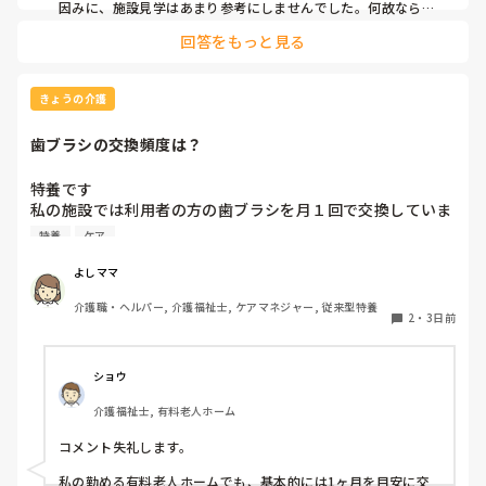
因みに、施設見学はあまり参考にしませんでした。何故なら、
短時間でほんの一部分しか見させてくれないので良し悪しは判
回答をもっと見る
断出来ないからです。職場の人間関係は働いてみないと分かり
ません。
きょうの介護
歯ブラシの交換頻度は？
特養です

私の施設では利用者の方の歯ブラシを月１回で交換していま
す、みなさんのところはどれくらいの頻度で交換されていま
特養
ケア
すか？
よしママ
介護職・ヘルパー, 介護福祉士, ケアマネジャー, 従来型特養
2
・
3日前
ショウ
介護福祉士, 有料老人ホーム
コメント失礼します。

私の勤める有料老人ホームでも、基本的には1ヶ月を目安に交